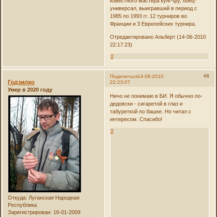
известного мастера кунг-фу, боец-
универсал, выигравший в период с
1985 по 1993 гг. 12 турниров во
Франции и 3 Европейских турнира.
Отредактировано Альберт (14-06-2010
22:17:23)
0
48
Поделиться
14-06-2010
Годзилко
22:23:07
Умер в 2020 году
Ничо не понимаю в БИ. Я обычно по-
дедовски - сигаретой в глаз и
табуреткой по башке. Но читал с
интересом. Спасибо!
0
Откуда:
Луганская Народная
Республика
Зарегистрирован
: 16-01-2009