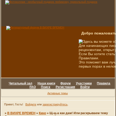
Добро пожаловать
Здесь вы можете о
Для начинающих писа
рецензентам, открыт 
Если Вы хотите стать
Правилами.
Это поможет вам луч
первых порах в нелов
Читальный зал
Наши книги
Форум
Участники
Правила
FAQ
Поиск
Регистрация
Войти
Активные темы
Привет, Гость!
Войдите
или
зарегистрируйтесь
.
»
В ВИХРЕ ВРЕМЕН
»
Кино
»
Щ-щ-а как дам! Или раскрываем тему