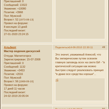
Приглашений:
0
Сообщений:
13322
Уважение:
+10080
Позитив:
+3968
Пол:
Мужской
Возраст:
52
[1973-08-13]
Провел на форуме:
8 месяцев 13 дней
Последний визит:
27-01-2020 23:24:15
Альберт
49
Поделиться
14-06-2010 22:30:11
Мастер ведения дискуссий
Это значит, уважаемый Алексей, что
Откуда:
Магнитогорск
Вы эмпирическим путем освоили
Зарегистрирован
: 15-07-2008
главную заповедь всех на свете БИ - "в
Приглашений:
0
критической ситуации как можно
Сообщений:
1132
быстрее следует реализовать принцип
Уважение:
+3453
"в драке все средства хороши"...
Позитив:
+2016
Пол:
Мужской
+1
Возраст:
56
[1969-09-10]
Провел на форуме:
17 дней 11 часов
Последний визит:
24-02-2019 20:05:04
50