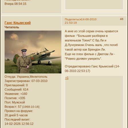
Вчера 08:54:15
46
Поделиться
14-06-2010
Ганс Крымский
21:53:19
Читатель
А мне из этой серии очень нравится
фильм -"Большие разборки в
маленьком Токио".С Бр.Ли и
Д.Лунгремом.Очень жаль ,что погиб
такой актер как Брендон Ли.
Еще не плох фильм с Джетом Ли -
"Ромео должен умереть".
Отредактировано Ганс Крымский (14-
06-2010 22:53:17)
Откуда:
Украина,Мелитополь
+1
Зарегистрирован
: 07-03-2010
Приглашений:
0
Сообщений:
614
Уважение:
+160
Позитив:
+335
Пол:
Мужской
Возраст:
57
[1968-10-16]
Провел на форуме:
20 дней 5 часов
Последний визит:
14-02-2026 12:56:12