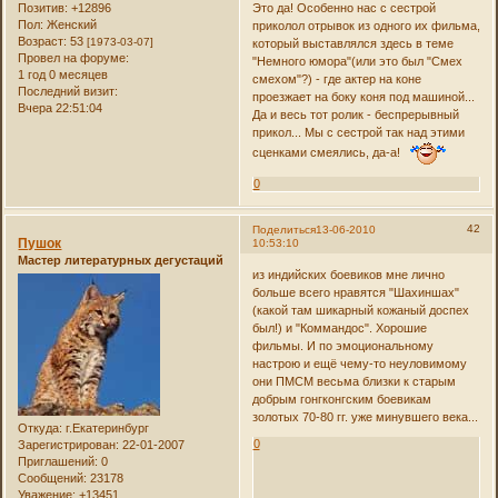
Позитив:
+12896
Это да! Особенно нас с сестрой
Пол:
Женский
приколол отрывок из одного их фильма,
Возраст:
53
[1973-03-07]
который выставлялся здесь в теме
Провел на форуме:
"Немного юмора"(или это был "Смех
1 год 0 месяцев
смехом"?) - где актер на коне
Последний визит:
проезжает на боку коня под машиной...
Вчера 22:51:04
Да и весь тот ролик - беспрерывный
прикол... Мы с сестрой так над этими
сценками смеялись, да-а!
0
42
Поделиться
13-06-2010
Пушок
10:53:10
Мастер литературных дегустаций
из индийских боевиков мне лично
больше всего нравятся "Шахиншах"
(какой там шикарный кожаный доспех
был!) и "Коммандос". Хорошие
фильмы. И по эмоциональному
настрою и ещё чему-то неуловимому
они ПМСМ весьма близки к старым
добрым гонгконгским боевикам
золотых 70-80 гг. уже минувшего века...
Откуда:
г.Екатеринбург
0
Зарегистрирован
: 22-01-2007
Приглашений:
0
Сообщений:
23178
Уважение:
+13451