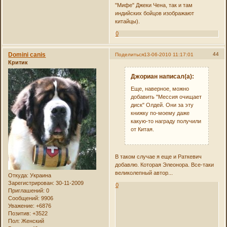
"Мифе" Джеки Чена, так и там
индийских бойцов изображают
китайцы).
0
Domini canis
44
Поделиться
13-06-2010 11:17:01
Критик
Джориан написал(а):
Еще, наверное, можно
добавить "Мессия очищает
диск" Олдей. Они за эту
книжку по-моему даже
какую-то награду получили
от Китая.
В таком случае я еще и Раткевич
добавлю. Которая Элеонора. Все-таки
великолепный автор...
Откуда:
Украина
Зарегистрирован
: 30-11-2009
0
Приглашений:
0
Сообщений:
9906
Уважение:
+6876
Позитив:
+3522
Пол:
Женский