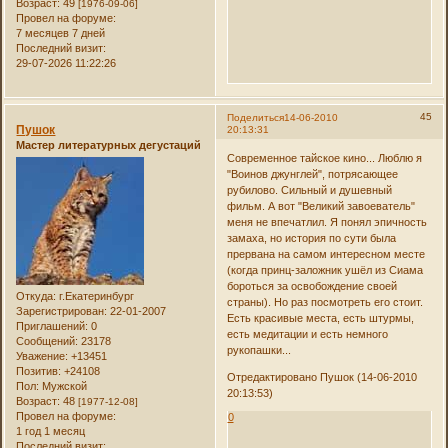
Возраст:
49
[1976-09-06]
Провел на форуме:
7 месяцев 7 дней
Последний визит:
29-07-2026 11:22:26
45
Поделиться
14-06-2010
Пушок
20:13:31
Мастер литературных дегустаций
Современное тайское кино... Люблю я
"Воинов джунглей", потрясающее
рубилово. Сильный и душевный
фильм. А вот "Великий завоеватель"
меня не впечатлил. Я понял эпичность
замаха, но история по сути была
прервана на самом интересном месте
(когда принц-заложник ушёл из Сиама
бороться за освобождение своей
Откуда:
г.Екатеринбург
страны). Но раз посмотреть его стоит.
Зарегистрирован
: 22-01-2007
Есть красивые места, есть штурмы,
Приглашений:
0
есть медитации и есть немного
Сообщений:
23178
рукопашки...
Уважение:
+13451
Позитив:
+24108
Отредактировано Пушок (14-06-2010
Пол:
Мужской
20:13:53)
Возраст:
48
[1977-12-08]
Провел на форуме:
0
1 год 1 месяц
Последний визит: