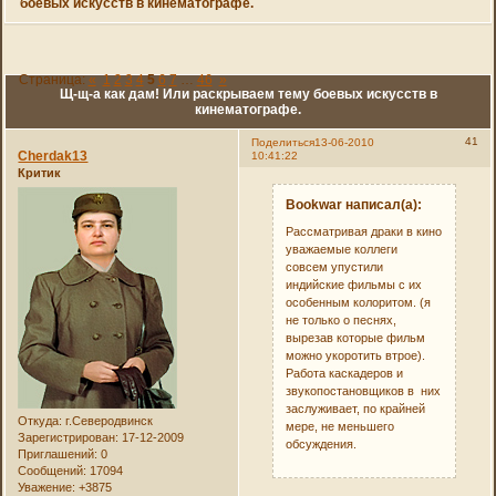
боевых искусств в кинематографе.
Страница:
«
1
2
3
4
5
6
7
…
46
»
Щ-щ-а как дам! Или раскрываем тему боевых искусств в
кинематографе.
41
Поделиться
13-06-2010
Cherdak13
10:41:22
Критик
Bookwar написал(а):
Рассматривая драки в кино
уважаемые коллеги
совсем упустили
индийские фильмы с их
особенным колоритом. (я
не только о песнях,
вырезав которые фильм
можно укоротить втрое).
Работа каскадеров и
звукопостановщиков в них
заслуживает, по крайней
Откуда:
г.Северодвинск
мере, не меньшего
Зарегистрирован
: 17-12-2009
обсуждения.
Приглашений:
0
Сообщений:
17094
Уважение:
+3875