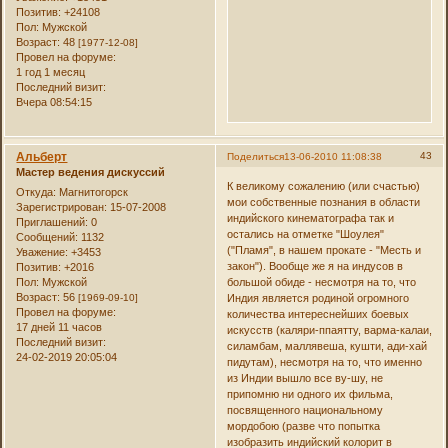
Позитив:
+24108
Пол:
Мужской
Возраст:
48
[1977-12-08]
Провел на форуме:
1 год 1 месяц
Последний визит:
Вчера 08:54:15
Альберт
43
Поделиться
13-06-2010 11:08:38
Мастер ведения дискуссий
К великому сожалению (или счастью)
Откуда:
Магнитогорск
мои собственные познания в области
Зарегистрирован
: 15-07-2008
индийского кинематографа так и
Приглашений:
0
остались на отметке "Шоулея"
Сообщений:
1132
("Пламя", в нашем прокате - "Месть и
Уважение:
+3453
закон"). Вообще же я на индусов в
Позитив:
+2016
Пол:
Мужской
большой обиде - несмотря на то, что
Возраст:
56
[1969-09-10]
Индия является родиной огромного
Провел на форуме:
количества интереснейших боевых
17 дней 11 часов
искусств (каляри-ппаятту, варма-калаи,
Последний визит:
силамбам, маллявеша, кушти, ади-хай
24-02-2019 20:05:04
пидутам), несмотря на то, что именно
из Индии вышло все ву-шу, не
припомню ни одного их фильма,
посвященного национальному
мордобою (разве что попытка
изобразить индийский колорит в