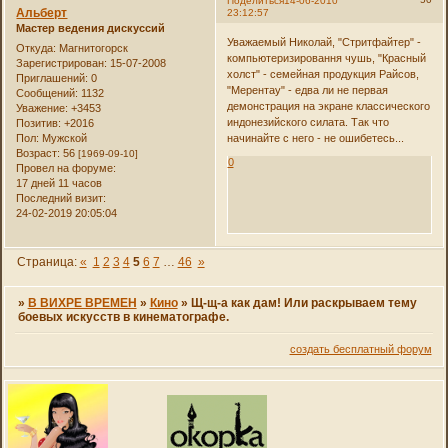
Поделиться
14-06-2010
Альберт
23:12:57
Мастер ведения дискуссий
Уважаемый Николай, "Стритфайтер" -
Откуда:
Магнитогорск
компьютеризировання чушь, "Красный
Зарегистрирован
: 15-07-2008
холст" - семейная продукция Райсов,
Приглашений:
0
"Мерентау" - едва ли не первая
Сообщений:
1132
демонстрация на экране классического
Уважение:
+3453
индонезийского силата. Так что
Позитив:
+2016
Пол:
Мужской
начинайте с него - не ошибетесь...
Возраст:
56
[1969-09-10]
0
Провел на форуме:
17 дней 11 часов
Последний визит:
24-02-2019 20:05:04
Страница:
«
1
2
3
4
5
6
7
…
46
»
»
В ВИХРЕ ВРЕМЕН
»
Кино
»
Щ-щ-а как дам! Или раскрываем тему
боевых искусств в кинематографе.
создать бесплатный форум