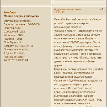
47
Поделиться
14-06-2010
Альберт
22:13:55
Мастер ведения дискуссий
Спасибо, Николай, за то, что избавили
Откуда:
Магнитогорск
от необходимости смотреть
Зарегистрирован
: 15-07-2008
бразильскую фэнтези.
Приглашений:
0
"Феникс в ярости" - странноват с точки
Сообщений:
1132
зрения сценария, зато хорош со всех
Уважение:
+3453
остальных точек зрения. Бюджет -
Позитив:
+2016
Пол:
Мужской
всего около 2000000 долларов. Мат по
Возраст:
56
[1969-09-10]
всему фильму - это, наверное, такой
Провел на форуме:
художественный прием, потому что
17 дней 11 часов
подручных Патрика Танга в оригинале
Последний визит:
звать просто и незатейливо: (простите,
24-02-2019 20:05:04
дамы!) свиное дерьмо и собачье
дерьмо.
Кадры, как всегда, решают все. ДжаДжи
Янин - выходец из таэквондо, ее
главная противница Рунгтаван
Салангам - бодибилдерша, дзюдоистка
и сотрудник полиции, франко-
вьетнамец Патрик Танг - имеет
хорошую подготовку в таэквондо,
вьетвондао и капоэйре, один из
главных злодеев Марк Най Хоанг - еще
один франко-вьентамец, сын