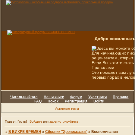
Добро пожаловать
Здесь вы можете о
Для начинающих писа
рецензентам, открыт 
Если Вы хотите стать
Правилами.
Это поможет вам луч
первых порах в нелов
Читальный зал
Наши книги
Форум
Участники
Правила
FAQ
Поиск
Регистрация
Войти
Активные темы
Привет, Гость!
Войдите
или
зарегистрируйтесь
.
»
В ВИХРЕ ВРЕМЕН
»
Сборник "Хроносказки"
»
Воспоминания