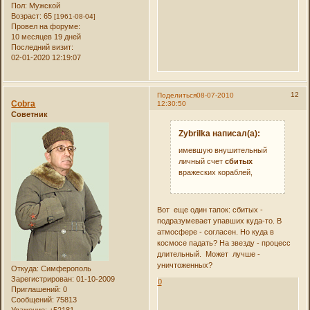
Пол:
Мужской
Возраст:
65
[1961-08-04]
Провел на форуме:
10 месяцев 19 дней
Последний визит:
02-01-2020 12:19:07
12
Поделиться
08-07-2010
Cobra
12:30:50
Советник
Zybrilka написал(а):
имевшую внушительный
личный счет
сбитых
вражеских кораблей,
Вот еще один тапок: сбитых -
подразумевает упавших куда-то. В
атмосфере - согласен. Но куда в
космосе падать? На звезду - процесс
длительный. Может лучше -
уничтоженных?
Откуда:
Симферополь
Зарегистрирован
: 01-10-2009
0
Приглашений:
0
Сообщений:
75813
Уважение:
+52181