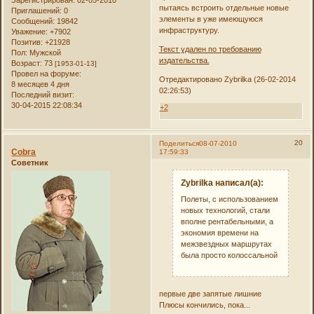
пытаясь встроить отдельные новые
Приглашений:
0
элементы в уже имеющуюся
Сообщений:
19842
инфраструктуру.
Уважение:
+7902
Позитив:
+21928
Текст удален по требованию
Пол:
Мужской
издательства.
Возраст:
73
[1953-01-13]
Провел на форуме:
Отредактировано Zybrilka (26-02-2014
8 месяцев 4 дня
02:26:53)
Последний визит:
30-04-2015 22:08:34
+2
20
Поделиться
08-07-2010
Cobra
17:59:33
Советник
Zybrilka написал(а):
Полеты, с использованием
новых технологий, стали
вполне рентабельными, а
экономия времени на
межзвездных маршрутах
была просто колоссальной
первые две запятые лишние
Плюсы кончились, пока...