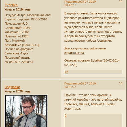
14
Поделиться
08-07-2010
Zybrilka
13:17:57
Умер в 2019 году
В одной из ячеек была копия малого
Откуда:
Истра, Московская обл.
учебного ракетного катера «Единорог»,
Зарегистрирован
: 02-05-2010
на которых учились летать и пошли, а
Приглашений:
0
куда деваться было, если ничего
Сообщений:
19842
лучшего просто не успели подготовить,
Уважение:
+7902
в первый бой курсанты четвертого
Позитив:
+21928
Пол:
Мужской
курса первого набора Академии.
Возраст:
73
[1953-01-13]
Текст удален по требованию
Провел на форуме:
издательства.
8 месяцев 4 дня
Последний визит:
Отредактировано Zybrilka (26-02-2014
30-04-2015 22:08:34
02:26:26)
+2
15
Поделиться
08-07-2010
Годзилко
13:21:27
Умер в 2020 году
Оружие - это все таки оружие. А
летучий корабль - это летучий корабль.
Горыныч, Финист, Алконост, Сирин,
Жар-птица.
0