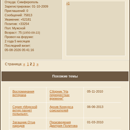
Откуда:
Симферополь
+1
Зарегистрирован
: 01-10-2009
Приглашений:
0
Сообщений:
75813
Уважение:
+52181
Позитив:
+33254
Пол:
Мужской
Возраст:
75
[1950-09-22]
Провел на форуме:
2 года 5 месяцев
Последний визит:
05-08-2026 05:41:16
Страница:
«
1
2
3
»
Похожие темы
Воспоминания
Сборник "На
05-11-2010
ветерана
перекрестках
времени"
Серия «Морской
Архив Конкурса
06-06-2013
ветер пахнет
соискателей
полынью».
Загашник Отца
Произведения
01-03-2010
народов
Дмитрия Политова