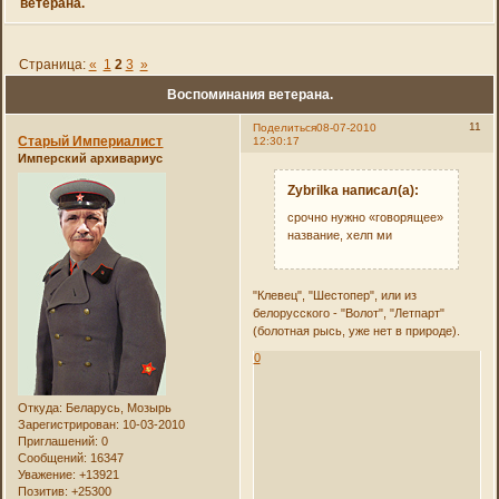
ветерана.
Страница:
«
1
2
3
»
Воспоминания ветерана.
11
Поделиться
08-07-2010
Старый Империалист
12:30:17
Имперский архивариус
Zybrilka написал(а):
срочно нужно «говорящее»
название, хелп ми
"Клевец", "Шестопер", или из
белорусского - "Волот", "Летпарт"
(болотная рысь, уже нет в природе).
0
Откуда:
Беларусь, Мозырь
Зарегистрирован
: 10-03-2010
Приглашений:
0
Сообщений:
16347
Уважение:
+13921
Позитив:
+25300