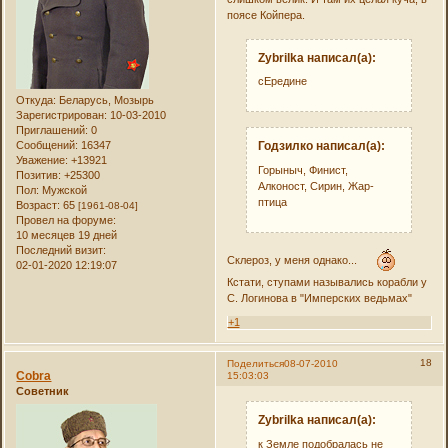
поясе Койпера.
Zybrilka написал(а):
сЕредине
Откуда:
Беларусь, Мозырь
Зарегистрирован
: 10-03-2010
Приглашений:
0
Сообщений:
16347
Годзилко написал(а):
Уважение:
+13921
Горыныч, Финист,
Позитив:
+25300
Алконост, Сирин, Жар-
Пол:
Мужской
птица
Возраст:
65
[1961-08-04]
Провел на форуме:
10 месяцев 19 дней
Последний визит:
Склероз, у меня однако...
02-01-2020 12:19:07
Кстати, ступами назывались корабли у
С. Логинова в "Имперских ведьмах"
+1
18
Поделиться
08-07-2010
Cobra
15:03:03
Советник
Zybrilka написал(а):
к Земле подобралась не