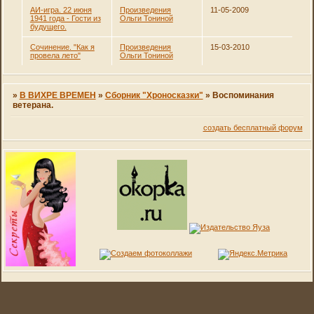
АИ-игра. 22 июня
Произведения
11-05-2009
1941 года - Гости из
Ольги Тониной
будущего.
Сочинение. "Как я
Произведения
15-03-2010
провела лето"
Ольги Тониной
»
В ВИХРЕ ВРЕМЕН
»
Сборник "Хроносказки"
»
Воспоминания
ветерана.
создать бесплатный форум