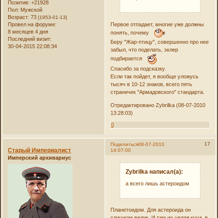
Позитив:
+21928
Пол:
Мужской
Возраст:
73
[1953-01-13]
Первое отпадает, многие уже должны
Провел на форуме:
8 месяцев 4 дня
понять, почему
Последний визит:
Беру "Жар-птицу", совершенно про нее
30-04-2015 22:08:34
забыл, что поделать, эклер
подбирается
Спасибо за подсказку.
Если так пойдет, я вообще уложусь
тысяч в 10-12 знаков, всего пять
страничек "Армадовского" стандарта.
Отредактировано Zybrilka (08-07-2010
13:28:03)
0
17
Поделиться
08-07-2010
Старый Империалист
14:07:00
Имперский архивариус
Zybrilka написал(а):
а всего лишь астероидом
Планетоидом. Для астероида он
слишком велик. И там их целая куча, в