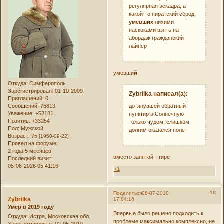
регулярная эскадра, а
какой-то пиратский сброд,
умевших
лихими
наскоками взять на
абордаж гражданский
лайнер
умевши
й
Откуда:
Симферополь
Зарегистрирован
: 01-10-2009
Zybrilka написал(а):
Приглашений:
0
Сообщений:
75813
дотянувшей обратный
Уважение:
+52181
пунктир в Солнечную
Позитив:
+33254
только чудом, слишком
Пол:
Мужской
долгим оказался полет
Возраст:
75
[1950-09-22]
Провел на форуме:
2 года 5 месяцев
вместо запятой - тире
Последний визит:
05-08-2026 05:41:16
+1
19
Поделиться
08-07-2010
Zybrilka
17:04:16
Умер в 2019 году
Впервые было решено подходить к
Откуда:
Истра, Московская обл.
проблеме максимально комплексно, не
Зарегистрирован
: 02-05-2010