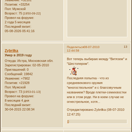
Позитив:
+33254
Пол:
Мужской
Возраст:
75
[1950-09-22]
Провел на форуме:
2 года 5 месяцев
Последний визит:
05-08-2026 05:41:16
13
Поделиться
08-07-2010
Zybrilka
12:44:58
Умер в 2019 году
Вот теперь выбираю между "Витязем" и
Откуда:
Истра, Московская обл.
"Шестопером".
Зарегистрирован
: 02-05-2010
Приглашений:
0
Сообщений:
19842
Последняя попытка - что из
Уважение:
+7902
Позитив:
+21928
средневекового оружия
Пол:
Мужской
"многоствольное" и с благозвучным
Возраст:
73
[1953-01-13]
названием? Вроде плетки-семихвостки
Провел на форуме:
или в этом роде. Ни в коем случае не
8 месяцев 4 дня
огнестрельное, хотя...
Последний визит:
30-04-2015 22:08:34
Отредактировано Zybrilka (08-07-2010
12:47:25)
0