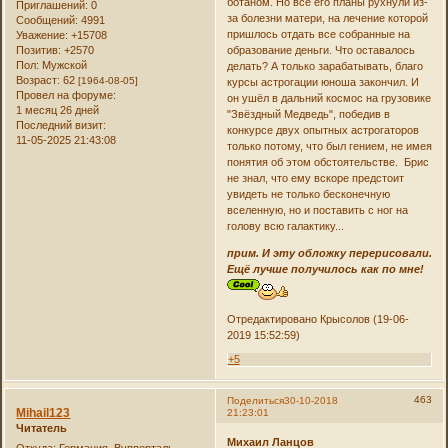
ботаном. Но все его планы рухнули из-
Приглашений:
0
за болезни матери, на лечение которой
Сообщений:
4991
пришлось отдать все собранные на
Уважение:
+15708
Позитив:
+2570
образование деньги. Что оставалось
Пол:
Мужской
делать? А только зарабатывать, благо
Возраст:
62
[1964-08-05]
курсы астрогации юноша закончил. И
Провел на форуме:
он ушёл в дальний космос на грузовике
1 месяц 26 дней
"Звёздный Медведь", победив в
Последний визит:
конкурсе двух опытных астрогаторов
11-05-2025 21:43:08
только потому, что был гением, не имея
понятия об этом обстоятельстве. Брис
не знал, что ему вскоре предстоит
увидеть не только бесконечную
вселенную, но и поставить с ног на
голову всю галактику...
прим. И эту обложку перерисовали.
Ещё лучше получилось как по мне!
Отредактировано Крысолов (19-06-
2019 15:52:59)
+5
463
Поделиться
30-10-2018
Mihail123
21:23:01
Читатель
Михаил Ланцов
Откуда:
Германия, Вупперталь