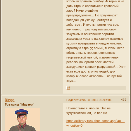
чтобы исправить ошибку Истории и не
дать стране сорваться в кровавый
хаос? Ничего ещё не
предопределено… Но триумвират
попаданцев уже существует и
действует. И пусть против них все:
начиная от пресловутой мировой
закулисы и банковских воротил,
желающих урвать на халяву лакомые
куски и превратить в нищую колонию
огромную страну; армий, пытающихся
вбить в пыль героев, осененных
георгиевской лентой, и заканчивая
революционерами всех мастей,
жаждущими крови и разрушений… Хотя
есть еще достаточно людей, для
которых слово «Россия» – не пустой
звук…
+6
Dingo
465
Поделиться
02-11-2018 21:15:01
Товарищ "Маузер"
Похвастаться, что-ли. Это не
художественная, но всё же.
https://elibrary.ru/author_items.asp?au …
w_option=0