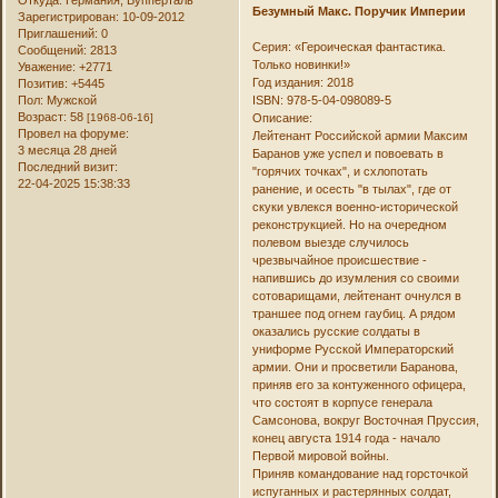
Безумный Макс. Поручик Империи
Зарегистрирован
: 10-09-2012
Приглашений:
0
Серия: «Героическая фантастика.
Сообщений:
2813
Только новинки!»
Уважение:
+2771
Год издания: 2018
Позитив:
+5445
Пол:
Мужской
ISBN: 978-5-04-098089-5
Возраст:
58
[1968-06-16]
Описание:
Провел на форуме:
Лейтенант Российской армии Максим
3 месяца 28 дней
Баранов уже успел и повоевать в
Последний визит:
"горячих точках", и схлопотать
22-04-2025 15:38:33
ранение, и осесть "в тылах", где от
скуки увлекся военно-исторической
реконструкцией. Но на очередном
полевом выезде случилось
чрезвычайное происшествие -
напившись до изумления со своими
сотоварищами, лейтенант очнулся в
траншее под огнем гаубиц. А рядом
оказались русские солдаты в
униформе Русской Императорский
армии. Они и просветили Баранова,
приняв его за контуженного офицера,
что состоят в корпусе генерала
Самсонова, вокруг Восточная Пруссия,
конец августа 1914 года - начало
Первой мировой войны.
Приняв командование над горсточкой
испуганных и растерянных солдат,