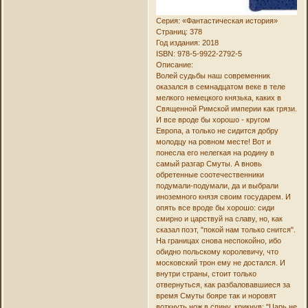
Серия: «Фантастическая история»
Страниц: 378
Год издания: 2018
ISBN: 978-5-9922-2792-5
Описание:
Волей судьбы наш современник
оказался в семнадцатом веке в теле
мелкого немецкого князька, каких в
Священной Римской империи как грязи.
И все вроде бы хорошо - кругом
Европа, а только не сидится добру
молодцу на ровном месте! Вот и
понесла его нелегкая на родину в
самый разгар Смуты. А вновь
обретенные соотечественники
подумали-подумали, да и выбрали
иноземного князя своим государем. И
опять все вроде бы хорошо: сиди
смирно и царствуй на славу, но, как
сказал поэт, "покой нам только снится".
На границах снова неспокойно, ибо
обидно польскому королевичу, что
московский трон ему не достался. И
внутри страны, стоит только
отвернуться, как разбаловавшиеся за
время Смуты бояре так и норовят
воткнуть нож в спину, крикнув: "Царь не