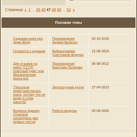
Страница:
«
1
…
45
46
47
48
49
…
52
»
Похожие темы
Седьмая книга про
Произведения
02-10-2018
дядю Жору
Андрея Величко
Готовятся к изданию
Библиография
12-08-2024
участников форума
Для отзывов по
Произведения
05-08-2012
книге "СССР-
Анатолия Логинова
ответный удар" или
Механическая
пьеса кн1
"Писатели
Литературная кухня
27-04-2013
перестали писать
книги, потому что не
видят в этом
смысла"
Вопросы Админу
Работа форума
02-08-2026
(Сначала
посмотрите два
первых поста)