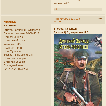
настоящий!"
+6
468
Поделиться
28-12-2018
Mihail123
19:37:22
Читатель
Вперед, на запад!
Откуда:
Германия, Вупперталь
Зурков Д.А., Черепнев И.А.
Зарегистрирован
: 10-09-2012
Приглашений:
0
Сообщений:
2813
Уважение:
+2771
Позитив:
+5445
Пол:
Мужской
Возраст:
58
[1968-06-16]
Провел на форуме:
3 месяца 28 дней
Последний визит:
22-04-2025 15:38:33