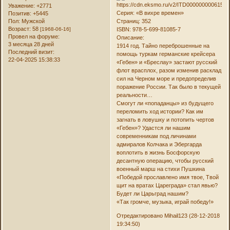
Уважение:
+2771
Серия: «В вихре времен»
Позитив:
+5445
Пол:
Мужской
Страниц: 352
Возраст:
58
[1968-06-16]
ISBN: 978-5-699-81085-7
Провел на форуме:
Описание:
3 месяца 28 дней
1914 год. Тайно переброшенные на
Последний визит:
помощь туркам германские крейсера
22-04-2025 15:38:33
«Гебен» и «Бреслау» застают русский
флот врасплох, разом изменив расклад
сил на Черном море и предопределив
поражение России. Так было в текущей
реальности…
Смогут ли «попаданцы» из будущего
переломить ход истории? Как им
загнать в ловушку и потопить чертов
«Гебен»? Удастся ли нашим
современникам под личинами
адмиралов Колчака и Эбергарда
воплотить в жизнь Босфорскую
десантную операцию, чтобы русский
военный марш на стихи Пушкина
«Победой прославлено имя твое, Твой
щит на вратах Цареграда» стал явью?
Будет ли Царьград нашим?
«Так громче, музыка, играй победу!»
Отредактировано Mihail123 (28-12-2018
19:34:50)