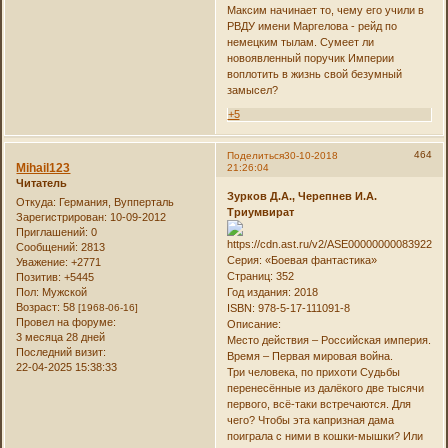
Максим начинает то, чему его учили в
РВДУ имени Маргелова - рейд по
немецким тылам. Сумеет ли
новоявленный поручик Империи
воплотить в жизнь свой безумный
замысел?
+5
464
Поделиться
30-10-2018
Mihail123
21:26:04
Читатель
Зурков Д.А., Черепнев И.А.
Откуда:
Германия, Вупперталь
Триумвират
Зарегистрирован
: 10-09-2012
Приглашений:
0
Сообщений:
2813
Серия: «Боевая фантастика»
Уважение:
+2771
Страниц: 352
Позитив:
+5445
Пол:
Мужской
Год издания: 2018
Возраст:
58
[1968-06-16]
ISBN: 978-5-17-111091-8
Провел на форуме:
Описание:
3 месяца 28 дней
Место действия – Российская империя.
Последний визит:
Время – Первая мировая война.
22-04-2025 15:38:33
Три человека, по прихоти Судьбы
перенесённые из далёкого две тысячи
первого, всё-таки встречаются. Для
чего? Чтобы эта капризная дама
поиграла с ними в кошки-мышки? Или