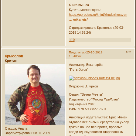
Книга вышла.
Купить можно здесь:
https://gorodets.ru/knigi/khudozhestven
… erikanets/
Отредактировано Крысолов (20-03-
2019 14:59:24)
+10
462
Поделиться
25-10-2018
Крысолов
18:48:42
Критик
Александр Богатырёв
"Путь богов"
Художник В.Гурков
Серия: "Ветер Мечты"
Издательство "Флюид ФриФлай"
год издания 2018
ISBN: 978-5908827-76-0
Аннотация издательства: Брис Илиан
отдавал все силы и средства на учёбу,
тратил на неё всё время, прослыв
Откуда:
Анапа
среди однокурсников откровенным
Зарегистрирован
: 08-11-2009