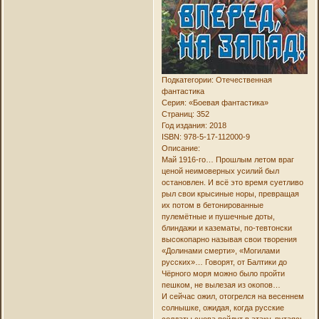
Подкатегории: Отечественная
фантастика
Серия: «Боевая фантастика»
Страниц: 352
Год издания: 2018
ISBN: 978-5-17-112000-9
Описание:
Май 1916-го… Прошлым летом враг
ценой неимоверных усилий был
остановлен. И всё это время суетливо
рыл свои крысиные норы, превращая
их потом в бетонированные
пулемётные и пушечные доты,
блиндажи и казематы, по-тевтонски
высокопарно называя свои творения
«Долинами смерти», «Могилами
русских»… Говорят, от Балтики до
Чёрного моря можно было пройти
пешком, не вылезая из окопов…
И сейчас ожил, отогрелся на весеннем
солнышке, ожидая, когда русские
солдаты снова пойдут в атаку, путаясь