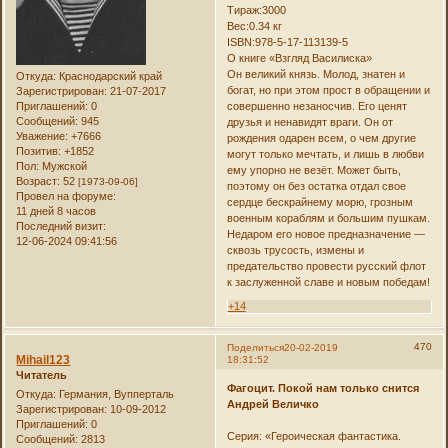
Тираж:3000
Вес:0.34 кг
ISBN:978-5-17-113139-5
О книге «Взгляд Василиска»
Он великий князь. Молод, знатен и
Откуда:
Краснодарский край
богат, но при этом прост в обращении и
Зарегистрирован
: 21-07-2017
Приглашений:
0
совершенно незаносчив. Его ценят
Сообщений:
945
друзья и ненавидят враги. Он от
Уважение:
+7666
рождения одарен всем, о чем другие
Позитив:
+1852
могут только мечтать, и лишь в любви
Пол:
Мужской
ему упорно не везёт. Может быть,
Возраст:
52
[1973-09-06]
поэтому он без остатка отдал свое
Провел на форуме:
сердце бескрайнему морю, грозным
11 дней 8 часов
военным кораблям и большим пушкам.
Последний визит:
Недаром его новое предназначение —
12-06-2024 09:41:56
сквозь трусость, измены и
предательство провести русский флот
к заслуженной славе и новым победам!
+14
470
Поделиться
20-02-2019
Mihail123
18:31:52
Читатель
Фагоцит. Покой нам только снится
Откуда:
Германия, Вупперталь
Андрей Величко
Зарегистрирован
: 10-09-2012
Приглашений:
0
Серия: «Героическая фантастика.
Сообщений:
2813