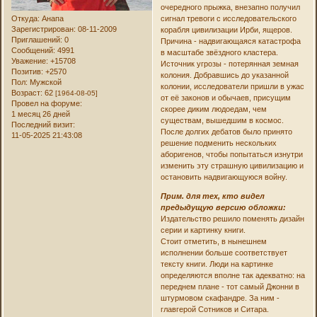
очередного прыжка, внезапно получил
Откуда:
Анапа
сигнал тревоги с исследовательского
Зарегистрирован
: 08-11-2009
корабля цивилизации Ирби, ящеров.
Приглашений:
0
Причина - надвигающаяся катастрофа
Сообщений:
4991
в масштабе звёздного кластера.
Уважение:
+15708
Источник угрозы - потерянная земная
Позитив:
+2570
колония. Добравшись до указанной
Пол:
Мужской
колонии, исследователи пришли в ужас
Возраст:
62
[1964-08-05]
от её законов и обычаев, присущим
Провел на форуме:
скорее диким людоедам, чем
1 месяц 26 дней
существам, вышедшим в космос.
Последний визит:
После долгих дебатов было принято
11-05-2025 21:43:08
решение подменить нескольких
аборигенов, чтобы попытаться изнутри
изменить эту страшную цивилизацию и
остановить надвигающуюся войну.
Прим. для тех, кто видел
предыдущую версию обложки:
Издательство решило поменять дизайн
серии и картинку книги.
Стоит отметить, в нынешнем
исполнении больше соответствует
тексту книги. Люди на картинке
определяются вполне так адекватно: на
переднем плане - тот самый Джонни в
штурмовом скафандре. За ним -
главгерой Сотников и Ситара.