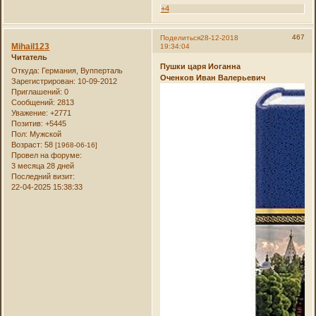
+4
467
Поделиться
28-12-2018
Mihail123
19:34:04
Читатель
Пушки царя Иоганна
Откуда:
Германия, Вупперталь
Оченков Иван Валерьевич
Зарегистрирован
: 10-09-2012
Приглашений:
0
Сообщений:
2813
Уважение:
+2771
Позитив:
+5445
Пол:
Мужской
Возраст:
58
[1968-06-16]
Провел на форуме:
3 месяца 28 дней
Последний визит:
22-04-2025 15:38:33