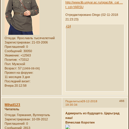
http://www.lib.uniyar.ac.ru/opac/bk_cat …
t_cd=YARSU
Отредактировано Dingo (02-11-2018
21:23:23)
+14
Откуда:
Ярославль тысячелетний
Зарегистрирован
: 21-03-2006
Приглашений:
0
Сообщений:
30050
Уважение:
+12563
Позитив:
+73312
Пол:
Мужской
Возраст:
57
[1969-08-06]
Провел на форуме:
11 месяцев 3 дня
Последний визит:
Вчера 20:12:58
466
Поделиться
28-12-2018
Mihail123
19:30:34
Читатель
Адмиралъ из будущего. Царьград
Откуда:
Германия, Вупперталь
наш!
Зарегистрирован
: 10-09-2012
Вячеслав Коротин
Приглашений:
0
Сообщений:
2813