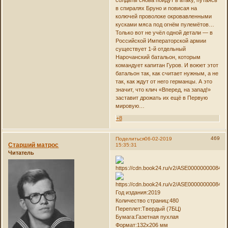
в спиралях Бруно и повисая на
колючей проволоке окровавленными
кусками мяса под огнём пулемётов…
Только вот не учёл одной детали — в
Российской Императорской армии
существует 1-й отдельный
Нарочанский батальон, которым
командует капитан Гуров. И воюет этот
батальон так, как считает нужным, а не
так, как ждут от него германцы. А это
значит, что клич «Вперед, на запад!»
заставит дрожать их ещё в Первую
мировую…
+8
469
Поделиться
06-02-2019
Старший матрос
15:35:31
Читатель
Год издания:2019
Количество страниц:480
Переплет:Твердый (7БЦ)
Бумага:Газетная пухлая
Формат:132x206 мм