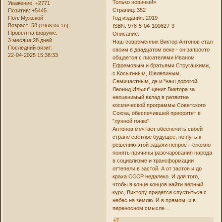
Только новинки!»
Уважение:
+2771
Страниц: 352
Позитив:
+5445
Пол:
Мужской
Год издания: 2019
Возраст:
58
[1968-06-16]
ISBN: 978-5-04-100627-3
Провел на форуме:
Описание:
3 месяца 28 дней
Наш современник Виктор Антонов стал
Последний визит:
своим в двадцатом веке - он запросто
22-04-2025 15:38:33
общается с писателями Иваном
Ефремовым и братьями Стругацкими,
с Косыгиным, Шелепиным,
Семичастным, да и "наш дорогой
Леонид Ильич" ценит Виктора за
неоценимый вклад в развитие
космической программы Советского
Союза, обеспечившей приоритет в
"лунной гонке".
Антонов мечтает обеспечить своей
стране светлое будущее, но путь к
решению этой задачи непрост: сложно
понять причины разочарования народа
в социализме и трансформации
оттепели в застой. А от застоя и до
краха СССР недалеко. И для того,
чтобы в конце концов найти верный
курс, Виктору придется спуститься с
небес на землю. И в прямом, и в
переносном смысле…
+7