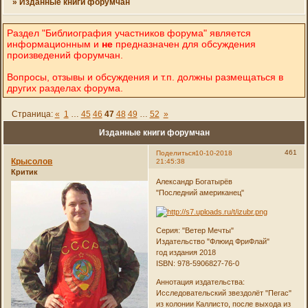
»
Изданные книги форумчан
Раздел "Библиография участников форума" является
информационным и
не
предназначен для обсуждения
произведений форумчан.
Вопросы, отзывы и обсуждения и т.п. должны размещаться в
других разделах форума.
Страница:
«
1
…
45
46
47
48
49
…
52
»
Изданные книги форумчан
461
Поделиться
10-10-2018
Крысолов
21:45:38
Критик
Александр Богатырёв
"Последний американец"
Серия: "Ветер Мечты"
Издательство "Флюид ФриФлай"
год издания 2018
ISBN: 978-5906827-76-0
Аннотация издательства:
Исследовательский звездолёт "Пегас"
из колонии Каллисто, после выхода из