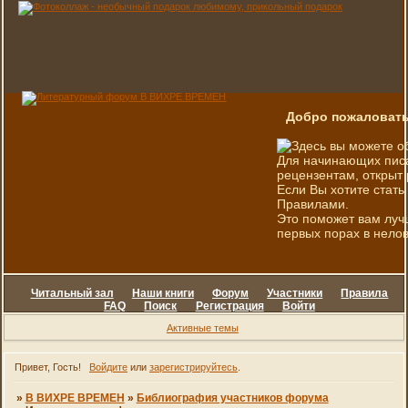
Добро пожаловать
Здесь вы можете о
Для начинающих писа
рецензентам, открыт 
Если Вы хотите стать
Правилами.
Это поможет вам луч
первых порах в нелов
Читальный зал
Наши книги
Форум
Участники
Правила
FAQ
Поиск
Регистрация
Войти
Активные темы
Привет, Гость!
Войдите
или
зарегистрируйтесь
.
»
В ВИХРЕ ВРЕМЕН
»
Библиография участников форума