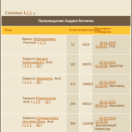
Страница:
1
2
3
»
Произведения Андрея Величко
Последнее
Тема
Ответов
Просмотров
сообщение
Важно:
Библиография
Рысенок
[
1
2
]
16-01-2023
12
9119
11:00:51
Prof
Закрыта
Фагоцит
разбушевался
Avel
23-10-2021
192
98475
[
1
2
3
…
20
]
01:54:39
AlexDTW
Закрыта
Эмигранты
Avel
[
1
2
3
…
48
]
26-11-2019
471
106601
12:32:04
Махновец
Закрыта
Прародители
Avel
[
1
2
3
…
25
]
26-11-2019
240
56919
09:50:14
Махновец
Закрыта
Седьмая книга
02-10-2018
про дядю Жору
Avel
12:29:36
354
216538
[
1
2
3
…
36
]
Батальонный
Комиссар