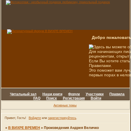
Добро пожаловать
Здесь вы можете о
Для начинающих писа
рецензентам, открыт 
Если Вы хотите стать
Правилами.
Это поможет вам луч
первых порах в нелов
Читальный зал
Наши книги
Форум
Участники
Правила
FAQ
Поиск
Регистрация
Войти
Активные темы
Привет, Гость!
Войдите
или
зарегистрируйтесь
.
»
В ВИХРЕ ВРЕМЕН
»
Произведения Андрея Величко