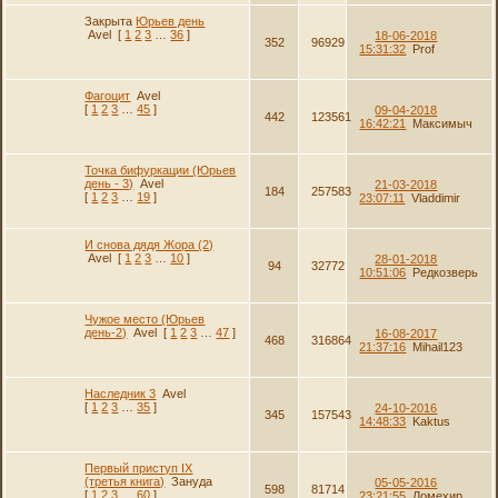
Закрыта
Юрьев день
Avel
[
1
2
3
…
36
]
18-06-2018
352
96929
15:31:32
Prof
Фагоцит
Avel
[
1
2
3
…
45
]
09-04-2018
442
123561
16:42:21
Максимыч
Точка бифуркации (Юрьев
день - 3)
Avel
21-03-2018
184
257583
[
1
2
3
…
19
]
23:07:11
Vladdimir
И снова дядя Жора (2)
Avel
[
1
2
3
…
10
]
28-01-2018
94
32772
10:51:06
Редкозверь
Чужое место (Юрьев
день-2)
Avel
[
1
2
3
…
47
]
16-08-2017
468
316864
21:37:16
Mihail123
Наследник 3
Avel
[
1
2
3
…
35
]
24-10-2016
345
157543
14:48:33
Kaktus
Первый приступ IX
(третья книга)
Зануда
05-05-2016
598
81714
[
1
2
3
…
60
]
23:21:55
Ломехир