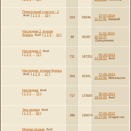
Приносящий счастье - 2
Avel
[
1
2
3
…
33
]
27-07-2014
324
55546
11:47:46
Шинрай
Наследник 2, вторая
11-02-2014
бумага
Avel
[
1
2
3
…
10
]
99
36287
20:10:37
Dobryiviewer
Наследник 2
Avel
[
1
2
3
…
72
]
05-10-2013
711
187251
13:39:53
Avel
Наследник, вторая бумага
Avel
[
1
2
3
…
27
]
17-05-2013
264
42341
15:22:06
Михельсон
Наследник
Avel
[
1
2
3
…
72
]
30-04-2013
717
173587
19:42:00
Avel
Эра надежд
Avel
[
1
2
3
…
50
]
27-03-2013
496
155674
15:27:06
Dragon.nur
Многие печали
Avel