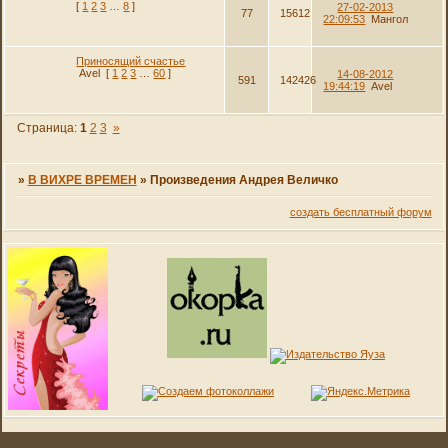
[
1
2
3
…
8
]
27-02-2013
77
15612
22:09:53
Мангол
Приносящий счастье
Avel
[
1
2
3
…
60
]
14-08-2012
591
142426
19:44:19
Avel
Страница:
1
2
3
»
»
В ВИХРЕ ВРЕМЕН
»
Произведения Андрея Величко
создать бесплатный форум