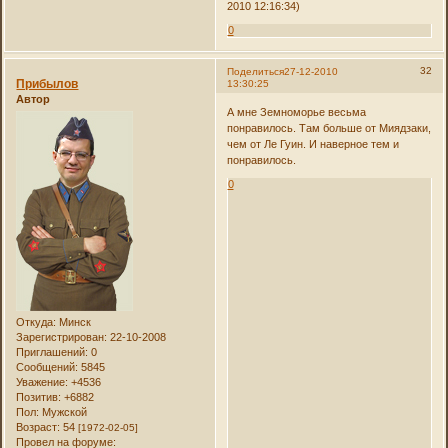
2010 12:16:34)
0
32
Поделиться
27-12-2010
Прибылов
13:30:25
Автор
А мне Земноморье весьма
понравилось. Там больше от Миядзаки,
чем от Ле Гуин. И наверное тем и
понравилось.
0
Откуда:
Минск
Зарегистрирован
: 22-10-2008
Приглашений:
0
Сообщений:
5845
Уважение:
+4536
Позитив:
+6882
Пол:
Мужской
Возраст:
54
[1972-02-05]
Провел на форуме: