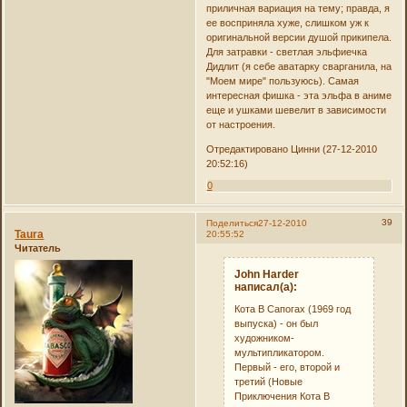
приличная вариация на тему; правда, я
ее восприняла хуже, слишком уж к
оригинальной версии душой прикипела.
Для затравки - светлая эльфиечка
Дидлит (я себе аватарку сварганила, на
"Моем мире" пользуюсь). Самая
интересная фишка - эта эльфа в аниме
еще и ушками шевелит в зависимости
от настроения.
Отредактировано Цинни (27-12-2010
20:52:16)
0
39
Поделиться
27-12-2010
Taura
20:55:52
Читатель
John Harder
написал(а):
Кота В Сапогах (1969 год
выпуска) - он был
художником-
мультипликатором.
Первый - его, второй и
третий (Новые
Приключения Кота В