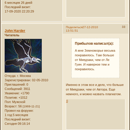
6 месяцев 26 дней
Последний визит:
17-09-2020 22:20:29
33
Поделиться
27-12-2010
John Harder
13:51:51
Читатель
Прибылов написал(а):
А мне Земноморье весьма
понравилось. Там больше
от Миядзаки, чем от Ле
Гуин. И наверное тем и
понравилось.
Откуда:
г. Москва
Зарегистрирован
: 02-05-2010
Приглашений:
0
Именно в этом все и дело, что больше
Сообщений:
3911
от Миядзаки, чем от Автора. Еще
Уважение:
+1790
немного, и можно назвать плагиатом.
Позитив:
+1012
0
Пол:
Мужской
Возраст:
56
[1969-11-21]
Провел на форуме:
1 год 5 месяцев
Последний визит:
Сегодня 09:16:14