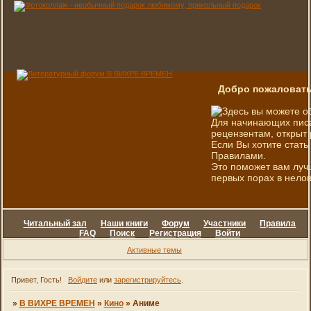
Добро пожаловать
Здесь вы можете о
Для начинающих писа
рецензентам, открыт 
Если Вы хотите стать
Правилами.
Это поможет вам луч
первых порах в нелов
Читальный зал
Наши книги
Форум
Участники
Правила
FAQ
Поиск
Регистрация
Войти
Активные темы
Привет, Гость!
Войдите
или
зарегистрируйтесь
.
»
В ВИХРЕ ВРЕМЕН
»
Кино
»
Аниме