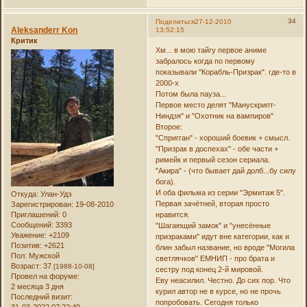
34
Поделиться
27-12-2010
Aleksanderr Kon
13:52:15
Критик
Хм... в мою тайгу первое аниме
забралось когда по первому
показывали "Корабль-Призрак". где-то в
2000-х
Потом была пауза...
Первое место делят "Манускрипт-
Ниндзя" и "Охотник на вампиров"
Второе:
"Спригган" - хороший боевик + смысл.
"Призрак в доспехах" - обе части +
римейк и первый сезон сериала.
"Акира" - (что бывает дай долб...бу силу
бога).
И оба фильма из серии "Эрмитаж 5".
Откуда:
Улан-Удэ
Первая зачётней, вторая просто
Зарегистрирован
: 19-08-2010
Приглашений:
0
нравится.
Сообщений:
3393
"Шагающий замок" и "унесённые
Уважение:
+2109
призраками" идут вне категории, как и
Позитив:
+2621
блин забыл название, но вроде "Могила
Пол:
Мужской
светлячков" ЕМНИП - про брата и
Возраст:
37
[1988-10-08]
сестру под конец 2-й мировой.
Провел на форуме:
Еву неасилил. Честно. До сих пор. Что
2 месяца 3 дня
курил автор не в курсе, но не прочь
Последний визит:
попробовать. Сегодня только
31-03-2022 07:22:49