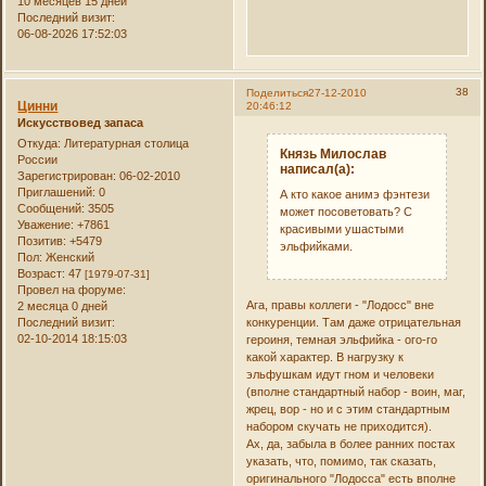
10 месяцев 15 дней
Последний визит:
06-08-2026 17:52:03
38
Поделиться
27-12-2010
Цинни
20:46:12
Искусствовед запаса
Откуда:
Литературная столица
Князь Милослав
России
написал(а):
Зарегистрирован
: 06-02-2010
Приглашений:
0
А кто какое анимэ фэнтези
Сообщений:
3505
может посоветовать? С
Уважение:
+7861
красивыми ушастыми
Позитив:
+5479
эльфийками.
Пол:
Женский
Возраст:
47
[1979-07-31]
Провел на форуме:
Ага, правы коллеги - "Лодосс" вне
2 месяца 0 дней
Последний визит:
конкуренции. Там даже отрицательная
02-10-2014 18:15:03
героиня, темная эльфийка - ого-го
какой характер. В нагрузку к
эльфушкам идут гном и человеки
(вполне стандартный набор - воин, маг,
жрец, вор - но и с этим стандартным
набором скучать не приходится).
Ах, да, забыла в более ранних постах
указать, что, помимо, так сказать,
оригинального "Лодосса" есть вполне