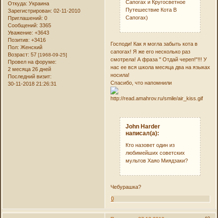
Сапогах и Кругосветное
Откуда:
Украина
Путешествие Кота В
Зарегистрирован
: 02-11-2010
Сапогах)
Приглашений:
0
Сообщений:
3365
Уважение:
+3643
Позитив:
+3416
Господи! Как я могла забыть кота в
Пол:
Женский
сапогах! Я же его несколько раз
Возраст:
57
[1968-09-25]
смотрела! А фраза " Отдай череп!"!!! У
Провел на форуме:
нас ее вся школа месяца два на языках
2 месяца 26 дней
носила!
Последний визит:
Спасибо, что напомнили
30-11-2018 21:26:31
John Harder
написал(а):
Кто назовет один из
любимейших советских
мультов Хаяо Миядзаки?
Чебурашка?
0