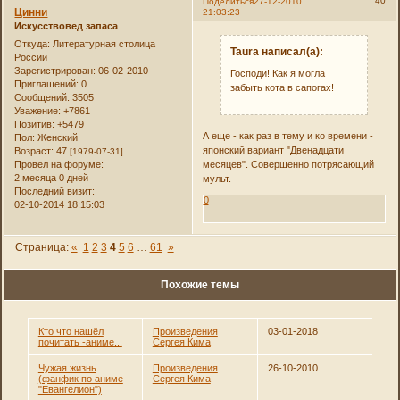
40
Поделиться
27-12-2010
Цинни
21:03:23
Искусствовед запаса
Откуда:
Литературная столица
Taura написал(а):
России
Зарегистрирован
: 06-02-2010
Господи! Как я могла
Приглашений:
0
забыть кота в сапогах!
Сообщений:
3505
Уважение:
+7861
Позитив:
+5479
А еще - как раз в тему и ко времени -
Пол:
Женский
японский вариант "Двенадцати
Возраст:
47
[1979-07-31]
Провел на форуме:
месяцев". Совершенно потрясающий
2 месяца 0 дней
мульт.
Последний визит:
0
02-10-2014 18:15:03
Страница:
«
1
2
3
4
5
6
…
61
»
Похожие темы
Кто что нашёл
Произведения
03-01-2018
почитать -аниме...
Сергея Кима
Чужая жизнь
Произведения
26-10-2010
(фанфик по аниме
Сергея Кима
"Евангелион")