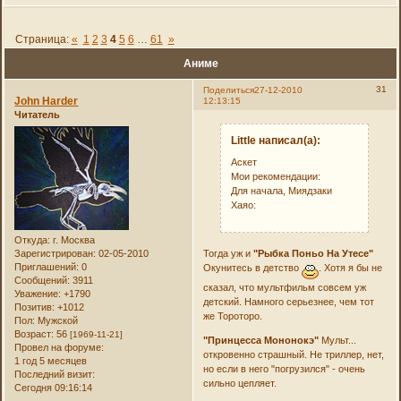
Страница:
«
1
2
3
4
5
6
…
61
»
Аниме
31
Поделиться
27-12-2010
John Harder
12:13:15
Читатель
Little написал(а):
Аскет
Мои рекомендации:
Для начала, Миядзаки
Хаяо:
Откуда:
г. Москва
Зарегистрирован
: 02-05-2010
Тогда уж и
"Рыбка Поньо На Утесе"
Приглашений:
0
Окунитесь в детство
. Хотя я бы не
Сообщений:
3911
сказал, что мультфильм совсем уж
Уважение:
+1790
детский. Намного серьезнее, чем тот
Позитив:
+1012
же Тороторо.
Пол:
Мужской
Возраст:
56
[1969-11-21]
"Принцесса Мононокэ"
Мульт...
Провел на форуме:
откровенно страшный. Не триллер, нет,
1 год 5 месяцев
но если в него "погрузился" - очень
Последний визит:
сильно цепляет.
Сегодня 09:16:14