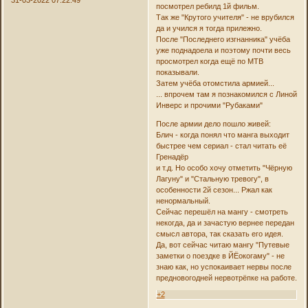
посмотрел ребилд 1й фильм.
Так же "Крутого учителя" - не врубился
да и учился я тогда прилежно.
После "Последнего изгнанника" учёба
уже поднадоела и поэтому почти весь
просмотрел когда ещё по МТВ
показывали.
Затем учёба отомстила армией...
... впрочем там я познакомился с Линой
Инверс и прочими "Рубаками"
После армии дело пошло живей:
Блич - когда понял что манга выходит
быстрее чем сериал - стал читать её
Гренадёр
и т.д. Но особо хочу отметить "Чёрную
Лагуну" и "Стальную тревогу", в
особенности 2й сезон... Ржал как
ненормальный.
Сейчас перешёл на мангу - смотреть
некогда, да и зачастую вернее передан
смысл автора, так сказать его идея.
Да, вот сейчас читаю мангу "Путевые
заметки о поездке в ЙЁокогаму" - не
знаю как, но успокаивает нервы после
предновогодней нервотрёпке на работе.
+2