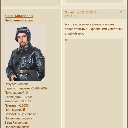
36
Поделиться
27-12-2010
Князь Милослав
16:16:21
Выбравший время
А кто какое анимэ фэнтези может
посоветовать? С красивыми ушастыми
эльфийками.
0
Откуда:
Klaipeda
Зарегистрирован
: 01-01-2009
Приглашений:
0
Сообщений:
16859
Уважение:
+33370
Позитив:
+16003
Пол:
Мужской
Возраст:
53
[1973-01-16]
Провел на форуме:
1 год 7 месяцев
Последний визит: