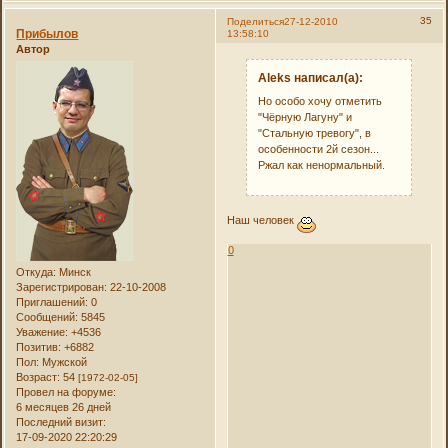
35
Поделиться
27-12-2010
Прибылов
13:58:10
Автор
Aleks написал(а):
Но особо хочу отметить
"Чёрную Лагуну" и
"Стальную тревогу", в
особенности 2й сезон...
Ржал как ненормальный.
Наш человек
0
Откуда:
Минск
Зарегистрирован
: 22-10-2008
Приглашений:
0
Сообщений:
5845
Уважение:
+4536
Позитив:
+6882
Пол:
Мужской
Возраст:
54
[1972-02-05]
Провел на форуме:
6 месяцев 26 дней
Последний визит:
17-09-2020 22:20:29