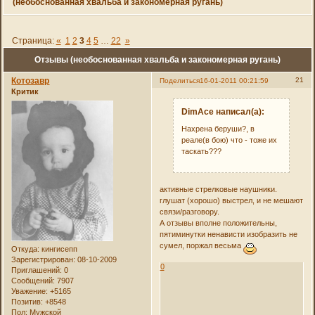
(необоснованная хвальба и закономерная ругань)
Страница:
«
1
2
3
4
5
…
22
»
Отзывы (необоснованная хвальба и закономерная ругань)
Котозавр
21
Поделиться
16-01-2011 00:21:59
Критик
DimAce написал(а):
Нахрена беруши?, в
реале(в бою) что - тоже их
таскать???
активные стрелковые наушники.
глушат (хорошо) выстрел, и не мешают
связи/разговору.
А отзывы вполне положительны,
пятиминутки ненависти изобразить не
сумел, поржал весьма
Откуда:
кингисепп
Зарегистрирован
: 08-10-2009
0
Приглашений:
0
Сообщений:
7907
Уважение:
+5165
Позитив:
+8548
Пол:
Мужской