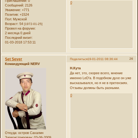
Приглашений:
0
0
Сообщений:
2126
Уважение:
+771
Позитив:
+1524
Пол:
Мужской
Возраст:
54
[1972-01-25]
Провел на форуме:
2 месяца 0 дней
Последний визит:
01-03-2018 17:53:11
Set Sever
26
Поделиться
19-01-2011 08:36:44
Командующий NERV
Н.Кута
Да нет, это, скорее всего, мнение
именно LeD'a. В подобном духе он уже
высказывался, но я не в претензиях.
Отзывы должны быть разными.
0
Откуда:
остров Сахалин
Зарегистрирован
: 03-06-2009