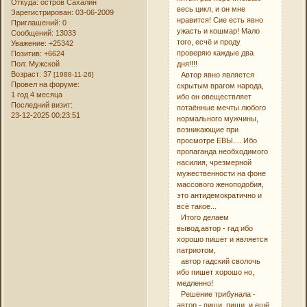
Откуда:
остров Сахалин
весь цикл, и он мне
Зарегистрирован
: 03-06-2009
нравится! Сие есть явно
Приглашений:
0
ужасть и кошмар! Мало
Сообщений:
13033
того, есчё и проду
Уважение:
+25342
проверяю каждые два
Позитив:
+6624
дня!!!!
Пол:
Мужской
Возраст:
37
Автор явно является
[1988-11-26]
Провел на форуме:
скрытым врагом народа,
1 год 4 месяца
ибо он овеществляет
Последний визит:
потаённые мечты любого
23-12-2025 00:23:51
нормального мужчины,
возникающие при
просмотре ЕВЫ.... Ибо
пропаганда необходимого
насилия, чрезмерной
мужественности на фоне
массового женоподобия,
это антидемократично и
всё такое...
Итого делаем
вывод,автор - гад ибо
хорошо пишет и является
патриотом,
автор гадский сволочь
ибо пишет хорошо но,
медленно!
Решение трибунала -
автор - пиши, пищи, и ещё