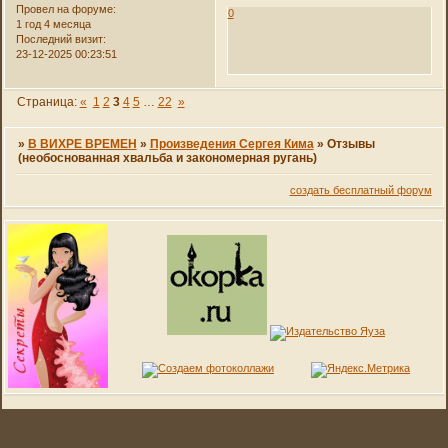
Провел на форуме:
0
1 год 4 месяца
Последний визит:
23-12-2025 00:23:51
Страница:
«
1
2
3
4
5
…
22
»
»
В ВИХРЕ ВРЕМЕН
»
Произведения Сергея Кима
»
Отзывы
(необоснованная хвальба и закономерная ругань)
создать бесплатный форум