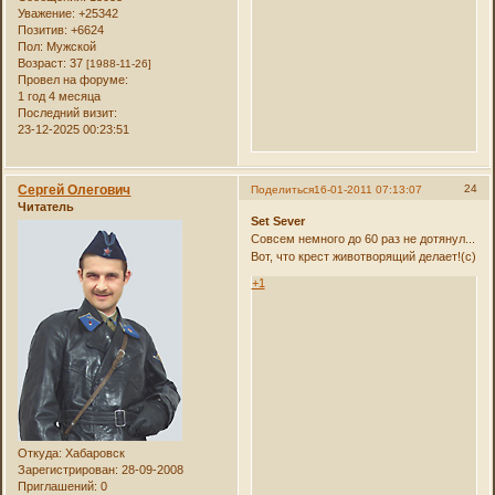
Уважение:
+25342
Позитив:
+6624
Пол:
Мужской
Возраст:
37
[1988-11-26]
Провел на форуме:
1 год 4 месяца
Последний визит:
23-12-2025 00:23:51
Сергей Олегович
24
Поделиться
16-01-2011 07:13:07
Читатель
Set Sever
Совсем немного до 60 раз не дотянул...
Вот, что крест животворящий делает!(с)
+1
Откуда:
Хабаровск
Зарегистрирован
: 28-09-2008
Приглашений:
0