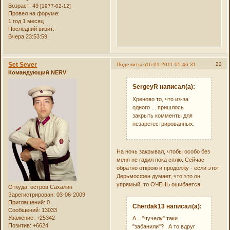
Возраст:
49
[1977-02-12]
Провел на форуме:
1 год 1 месяц
Последний визит:
Вчера 23:53:59
Set Sever
22
Поделиться
16-01-2011 05:46:31
Командующий NERV
SergeyR написал(а):
Хреново то, что из-за
одного ... пришлось
закрыть комменты для
незарегестрированных.
На ночь закрывал, чтобы особо без
меня не гадил пока сплю. Сейчас
обратно открою и продолжу - если этот
Дерьмосфен думает, что это он
упрямый, то ОЧЕНЬ ошибается.
Откуда:
остров Сахалин
Зарегистрирован
: 03-06-2009
Приглашений:
0
Cherdak13 написал(а):
Сообщений:
13033
Уважение:
+25342
А... "чучелу" таки
Позитив:
+6624
"забанили"? А то вдруг