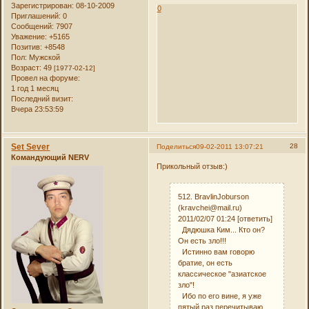
Зарегистрирован
: 08-10-2009
0
Приглашений:
0
Сообщений:
7907
Уважение:
+5165
Позитив:
+8548
Пол:
Мужской
Возраст:
49
[1977-02-12]
Провел на форуме:
1 год 1 месяц
Последний визит:
Вчера 23:53:59
Set Sever
28
Поделиться
09-02-2011 13:07:21
Командующий NERV
Прикольный отзыв:)
512. BravlinJoburson
(kravchei@mail.ru)
2011/02/07 01:24 [ответить]
Дядюшка Ким... Кто он?
Он есть зло!!!
Истинно вам говорю
братие, он есть
классическое "азиатское
зло"!
Ибо по его вине, я уже
пятый раз перечитываю