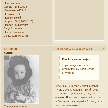
Приглашений:
0
Сообщений:
13033
Уважение:
+25342
Позитив:
+6624
Пол:
Мужской
Возраст:
37
[1988-11-26]
Провел на форуме:
1 год 4 месяца
Последний визит:
23-12-2025 00:23:51
Котозавр
27
Поделиться
19-01-2011 09:32:05
Критик
DimAce написал(а):
хороши в достаточно
ограниченном количестве
ситуаций,
Активные
. ВЫстрел и прочие бабахи
глушат, очень хорошо. Тихий голос
напарника - пропускают, могут и
усилить. Простые модели сейчас 4 с
небольшим тыщщи рублей стоят, весят
немного, компактные.
Откуда:
кингисепп