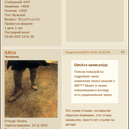
Сообщений:
6447
Уважение:
+4009
Позитив:
+3393
Пол:
Мужской
Возраст:
50
[1975-10-07]
Провел на форуме:
1 день 1 час
Последний визит:
03-06-2025 14:01:38
Н.Кута
25
Поделиться
18-01-2011 23:32:08
Читатель
DimAce написал(а):
Поясни пожалуйста
подробнее такое
изменение твоего мнения о
ФФ??? Может в твоем
изменившемся взгляде
есть рациональное зерно
Это чужие отзывы, на кавычки
обратите внимание, этот отзыв
закавычен, просто нет ссылки на
Откуда:
Казань
автора.
Зарегистрирован
: 14-11-2010