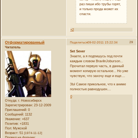
раз пиши ибо трубы горят,
и только прода может их
спасти.
+2
Отформатированный
29
Поделиться
09-02-2011 15:22:34
Читатель
Set Sever
Знаете, а я подпишусь под почти
каждым словом BravlinJoburson...
Прочитал первую часть, в данный
момент копирую остальное... Но уже
чувствую, что захочу еще и еще....
ЗЫ Самое прикольное, что к аниме
полностью равнодушен....
0
Откуда:
г. Новосибирск
Зарегистрирован
: 23-12-2009
Приглашений:
0
Сообщений:
1132
Уважение:
+637
Позитив:
+1831
Пол:
Мужской
Возраст:
51
[1974-11-12]
Провел на форуме: