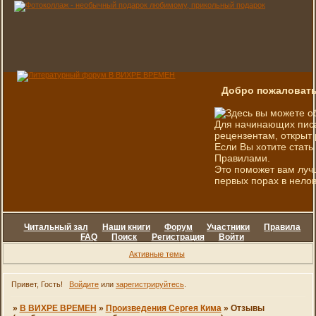
Добро пожаловать
Здесь вы можете о
Для начинающих писа
рецензентам, открыт 
Если Вы хотите стать
Правилами.
Это поможет вам луч
первых порах в нелов
Читальный зал
Наши книги
Форум
Участники
Правила
FAQ
Поиск
Регистрация
Войти
Активные темы
Привет, Гость!
Войдите
или
зарегистрируйтесь
.
»
В ВИХРЕ ВРЕМЕН
»
Произведения Сергея Кима
»
Отзывы