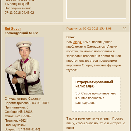
1 месяц 15 дней
Последний визит:
07-11-2018 04:46:02
Set Sever
30
Поделиться
09-02-2011 15:48:08
Командующий NERV
Drow
Вам
сюда.
Тема, посвящённая
проблемам с Самиздатом. А если
коротко, то можно пользоваться
зеркалами dronebl.ru и samlib.ru, или
просто пользоваться последними
версиями Оперы, включив функцию
"турбо".
Отформатированный
написал(а):
ЗЫ Самое прикольное, что
к аниме полностью
Откуда:
остров Сахалин
равнодушен....
Зарегистрирован
: 03-06-2009
Приглашений:
0
Сообщений:
13033
Уважение:
+25342
Так и я тоже как-то не очень... Просто
Позитив:
+6624
пишу, чтобы было понятно и интересно
Пол:
Мужской
всем.
Возраст:
37
[1988-11-26]