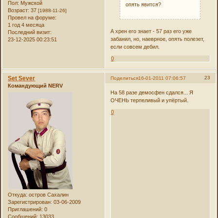
Пол:
Мужской
опять явится?
Возраст:
37
[1988-11-26]
Провел на форуме:
1 год 4 месяца
А хрен его знает - 57 раз его уже
Последний визит:
забанил, но, наеврное, опять полезет,
23-12-2025 00:23:51
если совсем дебил.
0
Set Sever
23
Поделиться
16-01-2011 07:06:57
Командующий NERV
На 58 разе демосфен сдался... Я
ОЧЕНЬ терпеливый и упёртый.
0
Откуда:
остров Сахалин
Зарегистрирован
: 03-06-2009
Приглашений:
0
Сообщений:
13033