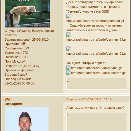
Десант попаданцев, Черный археолог,
Первым дело самолёты и Громова
"Выжить", короче весь ВВВ!!!!
Спасибо всем авторам и от имени
читателей всем всех благ и удачи!!!
Откуда:
г.Судогда Владимирская
область
Зарегистрирован
: 25-06-2010
Приглашений:
0
Сообщений:
599
Уважение:
+272
Позитив:
+2133
Пол:
Мужской
Мы ждём "вторую серию"!
Возраст:
47
[1979-08-07]
Провел на форуме:
1 месяц 9 дней
Последний визит:
0
09-01-2025 08:09:30
Wil
6
Поделиться
20-02-2011 01:54:16
Штрафник
А почему книги нет в Читальном зале?
0