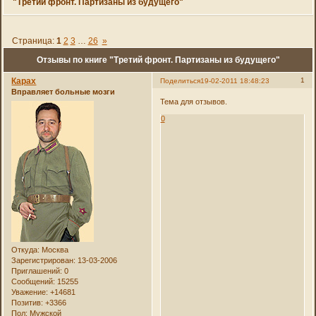
"Третий фронт. Партизаны из будущего"
Страница:
1
2
3
…
26
»
Отзывы по книге "Третий фронт. Партизаны из будущего"
Карах
1
Поделиться
19-02-2011 18:48:23
Вправляет больные мозги
Тема для отзывов.
0
Откуда:
Москва
Зарегистрирован
: 13-03-2006
Приглашений:
0
Сообщений:
15255
Уважение:
+14681
Позитив:
+3366
Пол:
Мужской