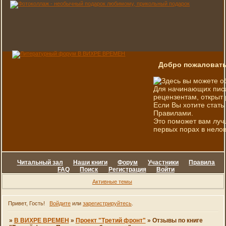
Добро пожаловать
Здесь вы можете о
Для начинающих писа
рецензентам, открыт 
Если Вы хотите стать
Правилами.
Это поможет вам луч
первых порах в нелов
Читальный зал
Наши книги
Форум
Участники
Правила
FAQ
Поиск
Регистрация
Войти
Активные темы
Привет, Гость!
Войдите
или
зарегистрируйтесь
.
»
В ВИХРЕ ВРЕМЕН
»
Проект "Третий фронт"
»
Отзывы по книге