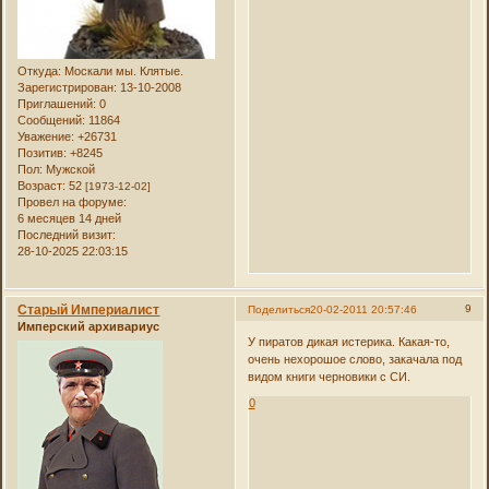
Откуда:
Москали мы. Клятые.
Зарегистрирован
: 13-10-2008
Приглашений:
0
Сообщений:
11864
Уважение:
+26731
Позитив:
+8245
Пол:
Мужской
Возраст:
52
[1973-12-02]
Провел на форуме:
6 месяцев 14 дней
Последний визит:
28-10-2025 22:03:15
Старый Империалист
9
Поделиться
20-02-2011 20:57:46
Имперский архивариус
У пиратов дикая истерика. Какая-то,
очень нехорошое слово, закачала под
видом книги черновики с СИ.
0