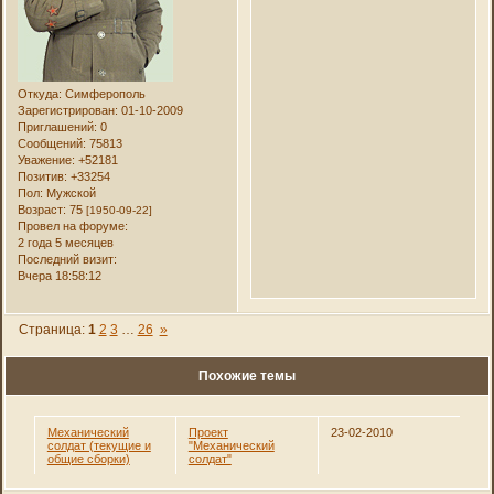
Откуда:
Симферополь
Зарегистрирован
: 01-10-2009
Приглашений:
0
Сообщений:
75813
Уважение:
+52181
Позитив:
+33254
Пол:
Мужской
Возраст:
75
[1950-09-22]
Провел на форуме:
2 года 5 месяцев
Последний визит:
Вчера 18:58:12
Страница:
1
2
3
…
26
»
Похожие темы
Механический
Проект
23-02-2010
солдат (текущие и
"Механический
общие сборки)
солдат"