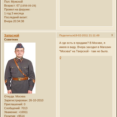
Пол:
Мужской
Возраст:
67
[1958-09-28]
Провел на форуме:
1 год 3 месяца
Последний визит:
Вчера 20:34:38
Запасной
3
Поделиться
19-02-2011 21:11:49
Советник
А где есть в продаже? В Москве, я
имею в виду. Вчера заходил в Магазин
"Москва" на Тверской - там не было.
0
Откуда:
Москва
Зарегистрирован
: 26-10-2010
Приглашений:
0
Сообщений:
7013
Уважение:
+16911
Позитив:
+9514