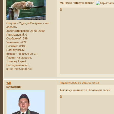
Мы ждём "вторую серию"!
0
Откуда:
г.Судогда Владимирская
область
Зарегистрирован
: 25-06-2010
Приглашений:
0
Сообщений:
599
Уважение:
+272
Позитив:
+2133
Пол:
Мужской
Возраст:
46
[1979-08-07]
Провел на форуме:
1 месяц 9 дней
Последний визит:
09-01-2025 08:09:30
Wil
Поделиться
20-02-2011 01:54:16
Штрафник
А почему книги нет в Читальном зале?
0