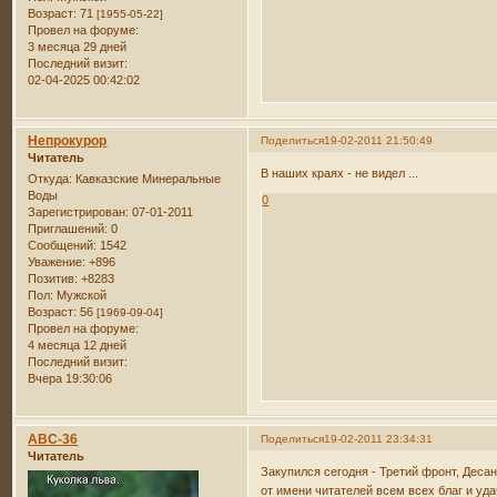
Возраст:
71
[1955-05-22]
Провел на форуме:
3 месяца 29 дней
Последний визит:
02-04-2025 00:42:02
Непрокурор
Поделиться
19-02-2011 21:50:49
Читатель
В наших краях - не видел ...
Откуда:
Кавказские Минеральные
Воды
0
Зарегистрирован
: 07-01-2011
Приглашений:
0
Сообщений:
1542
Уважение:
+896
Позитив:
+8283
Пол:
Мужской
Возраст:
56
[1969-09-04]
Провел на форуме:
4 месяца 12 дней
Последний визит:
Вчера 19:30:06
АВС-36
Поделиться
19-02-2011 23:34:31
Читатель
Закупился сегодня - Третий фронт, Дес
от имени читателей всем всех благ и уд