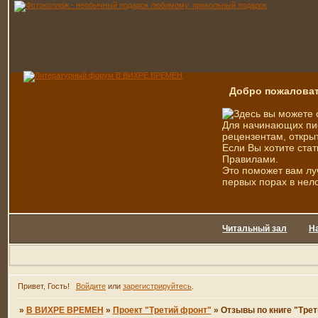
Добро пожаловат
Здесь вы можете 
Для начинающих пис
рецензентам, открыт
Если Вы хотите стат
Правилами.
Это поможет вам лу
первых порах в нел
Читальный зал
Н
Привет, Гость!
Войдите
или
зарегистрируйтесь
.
»
В ВИХРЕ ВРЕМЕН
»
Проект "Третий фронт"
»
Отзывы по книге "Трет