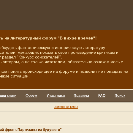
ь на литературный форум "В вихре времен"!
обсудить фантастическую и историческую литературу.
ателей, желающих показать свое произведение критикам и
 раздел "Конкурс соискателей".
ь автором, а не только читателем, обязательно ознакомьтесь с
чше понять происходящее на форуме и позволит не попадать на
овкие ситуации.
аши книги
Форум
Участники
Правила
FAQ
Поиск
Активные темы
ий фронт. Партизаны из будущего"