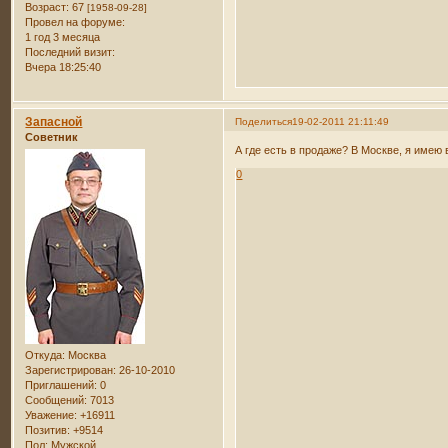
Возраст:
67
[1958-09-28]
Провел на форуме:
1 год 3 месяца
Последний визит:
Вчера 18:25:40
Запасной
Поделиться
19-02-2011 21:11:49
Советник
А где есть в продаже? В Москве, я имею 
0
Откуда:
Москва
Зарегистрирован
: 26-10-2010
Приглашений:
0
Сообщений:
7013
Уважение:
+16911
Позитив:
+9514
Пол:
Мужской