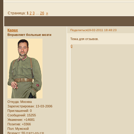
Страница:
1
2
3
…
26
»
Карах
Поделиться
19-02-2011 18:48:23
Вправляет больные мозги
Тема для отзывов.
0
Откуда:
Москва
Зарегистрирован
: 13-03-2006
Приглашений:
0
Сообщений:
15255
Уважение:
+14681
Позитив:
+3366
Пол:
Мужской
Возраст:
55
[1971-03-13]