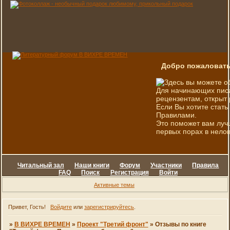
Добро пожаловать
Здесь вы можете о
Для начинающих писа
рецензентам, открыт 
Если Вы хотите стать
Правилами.
Это поможет вам луч
первых порах в нелов
Читальный зал
Наши книги
Форум
Участники
Правила
FAQ
Поиск
Регистрация
Войти
Активные темы
Привет, Гость!
Войдите
или
зарегистрируйтесь
.
»
В ВИХРЕ ВРЕМЕН
»
Проект "Третий фронт"
»
Отзывы по книге