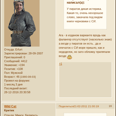
написал(а):
У пиратов дикая истерика.
Какая-то, очень нехорошое
слово, закачала под видом
книги черновики с СИ.
Ага - в изданом варианте вродь как
фалангер отсутствует (насколько знаю)
а везде у пиратов он есть.. да и
опечаток с СИ море пришло, как и
Откуда:
Erfurt
недоделок, но зато обложку приляпали
Зарегистрирован
: 28-09-2007
везде
Приглашений:
0
Сообщений:
4412
+1
Уважение:
+194
Позитив:
+108
Пол:
Мужской
Возраст:
46
[1980-08-03]
Провел на форуме:
1 месяц 3 дня
Последний визит:
28-12-2016 20:30:58
Wild Cat
16
Поделиться
21-02-2011 21:00:19
Критик
Откуда:
Минск, Беларусь