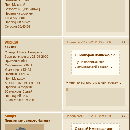
Позитив:
+17526
Пол:
Мужской
Возраст:
67
[1958-09-28]
Провел на форуме:
1 год 3 месяца
Последний визит:
Сегодня 08:40:54
Wild Cat
14
Поделиться
21-02-2011 19:40:06
Критик
Откуда:
Минск, Беларусь
П. Макаров написал(а):
Зарегистрирован
: 26-06-2009
Приглашений:
0
Ну не нравится мне
Сообщений:
23931
скандинавский вариант...
Уважение:
+13443
Позитив:
+32114
Пол:
Мужской
А мне так попросту малоинтересен...
Возраст:
52
[1974-01-30]
Провел на форуме:
0
10 месяцев 5 дней
Последний визит:
06-08-2026 15:39:36
Sodget
15
Поделиться
21-02-2011 19:51:29
Прикрытие с левого фланга
Старый Империалист