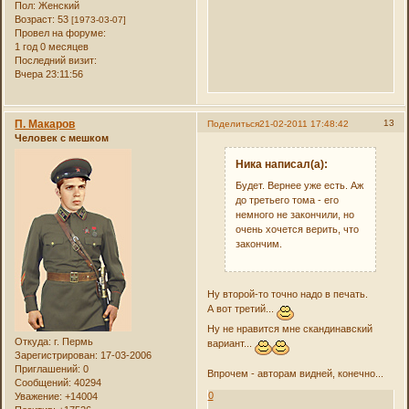
Пол:
Женский
Возраст:
53
[1973-03-07]
Провел на форуме:
1 год 0 месяцев
Последний визит:
Вчера 23:11:56
П. Макаров
13
Поделиться
21-02-2011 17:48:42
Человек с мешком
Ника написал(а):
Будет. Вернее уже есть. Аж
до третьего тома - его
немного не закончили, но
очень хочется верить, что
закончим.
Ну второй-то точно надо в печать.
А вот третий...
Ну не нравится мне скандинавский
Откуда:
г. Пермь
вариант...
Зарегистрирован
: 17-03-2006
Приглашений:
0
Впрочем - авторам видней, конечно...
Сообщений:
40294
0
Уважение:
+14004