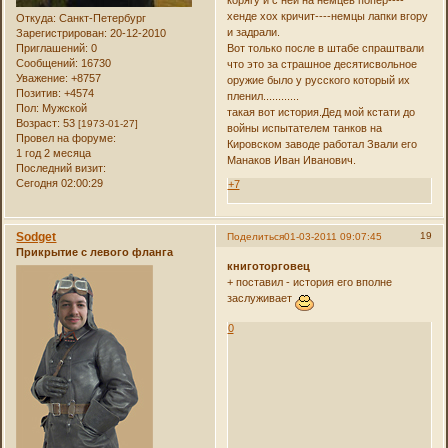
хенде хох кричит----немцы лапки вгору
Откуда:
Санкт-Петербург
и задрали.
Зарегистрирован
: 20-12-2010
Приглашений:
0
Вот только после в штабе спраштвали
Сообщений:
16730
что это за страшное десятисвольное
Уважение:
+8757
оружие было у русского который их
Позитив:
+4574
пленил............
Пол:
Мужской
такая вот история.Дед мой кстати до
Возраст:
53
[1973-01-27]
войны испытателем танков на
Провел на форуме:
Кировском заводе работал Звали его
1 год 2 месяца
Манаков Иван Иванович.
Последний визит:
Сегодня 02:00:29
+7
Sodget
19
Поделиться
01-03-2011 09:07:45
Прикрытие с левого фланга
книготорговец
+ поставил - история его вполне
заслуживает
0