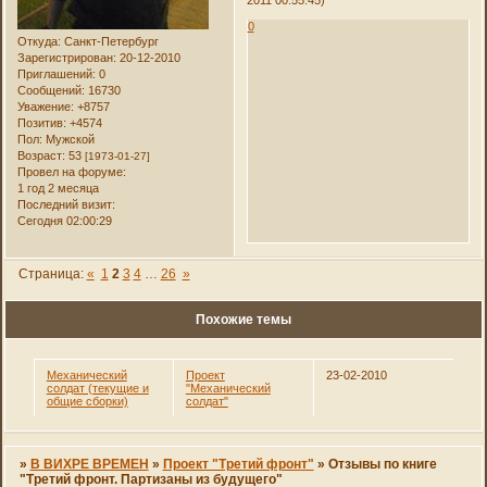
2011 00:55:45)
0
Откуда:
Санкт-Петербург
Зарегистрирован
: 20-12-2010
Приглашений:
0
Сообщений:
16730
Уважение:
+8757
Позитив:
+4574
Пол:
Мужской
Возраст:
53
[1973-01-27]
Провел на форуме:
1 год 2 месяца
Последний визит:
Сегодня 02:00:29
Страница:
«
1
2
3
4
…
26
»
Похожие темы
Механический
Проект
23-02-2010
солдат (текущие и
"Механический
общие сборки)
солдат"
»
В ВИХРЕ ВРЕМЕН
»
Проект "Третий фронт"
»
Отзывы по книге
"Третий фронт. Партизаны из будущего"