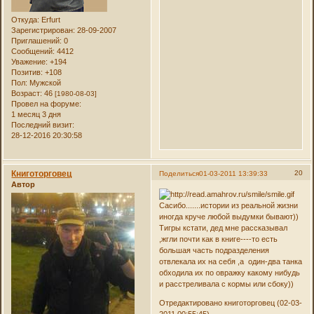
Откуда:
Erfurt
Зарегистрирован
: 28-09-2007
Приглашений:
0
Сообщений:
4412
Уважение:
+194
Позитив:
+108
Пол:
Мужской
Возраст:
46
[1980-08-03]
Провел на форуме:
1 месяц 3 дня
Последний визит:
28-12-2016 20:30:58
Книготорговец
20
Поделиться
01-03-2011 13:39:33
Автор
Сасибо.......истории из реальной жизни
иногда круче любой выдумки бывают))
Тигры кстати, дед мне рассказывал
,жгли почти как в книге----то есть
большая часть подразделения
отвлекала их на себя ,а один-два танка
обходила их по овражку какому нибудь
и расстреливала с кормы или сбоку))
Отредактировано книготорговец (02-03-