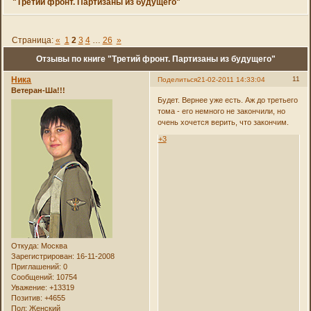
"Третий фронт. Партизаны из будущего"
Страница:
«
1
2
3
4
…
26
»
Отзывы по книге "Третий фронт. Партизаны из будущего"
Ника
11
Поделиться
21-02-2011 14:33:04
Ветеран-Ша!!!
Будет. Вернее уже есть. Аж до третьего
тома - его немного не закончили, но
очень хочется верить, что закончим.
+3
Откуда:
Москва
Зарегистрирован
: 16-11-2008
Приглашений:
0
Сообщений:
10754
Уважение:
+13319
Позитив:
+4655
Пол:
Женский