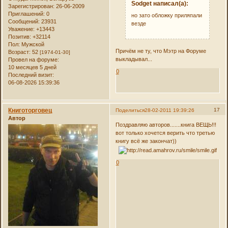
Sodget написал(а):
Зарегистрирован
: 26-06-2009
Приглашений:
0
но зато обложку приляпали
Сообщений:
23931
везде
Уважение:
+13443
Позитив:
+32114
Пол:
Мужской
Причём не ту, что Мэтр на Форуме
Возраст:
52
[1974-01-30]
выкладывал...
Провел на форуме:
10 месяцев 5 дней
0
Последний визит:
06-08-2026 15:39:36
Книготорговец
17
Поделиться
28-02-2011 19:39:26
Автор
Поздравляю авторов.......книга ВЕЩЬ!!!
вот только хочется верить что третью
книгу всё же закончат))
0