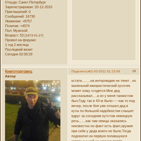
Откуда:
Санкт-Петербург
Зарегистрирован
: 20-12-2010
Приглашений:
0
Сообщений:
16730
Уважение:
+8757
Позитив:
+4574
Пол:
Мужской
Возраст:
53
[1973-01-27]
Провел на форуме:
1 год 2 месяца
Последний визит:
Сегодня 02:00:29
Книготорговец
18
Поделиться
01-03-2011 01:15:06
Автор
кстати.........на интерлюдию не тянет , но
маленький юмористический кусочек
может кому сгодится.Мне дед
рассказывал.....а он у меня танкистом
был.Году так в 43-м было-----как то под
вечер, после боя уже отошел дед в
куты по большой надобностии слышит
вдруг за соседним кутстом немецкую
речь.......как там немцы оказались
неизвестно но факт-есть факт,оружия
при себе у деда моего не было.Тогда
подхватил он первую попавшуюся
корягу и с ней на немцев попёр----