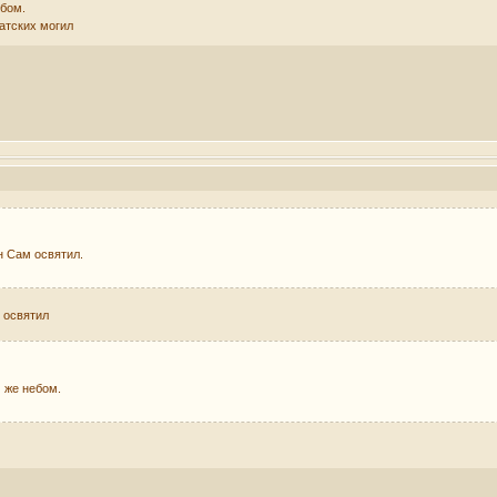
ебом.
атских могил
 Сам освятил.
 освятил
 же небом.