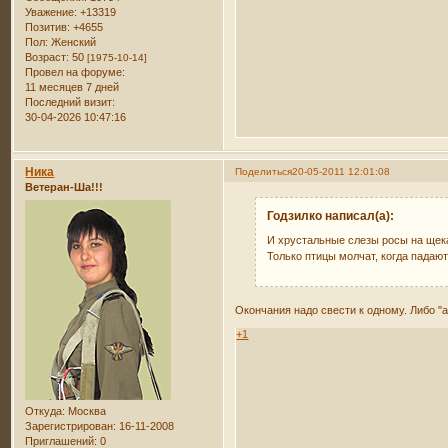
Уважение:
+13319
Позитив:
+4655
Пол:
Женский
Возраст:
50
[1975-10-14]
Провел на форуме:
11 месяцев 7 дней
Последний визит:
30-04-2026 10:47:16
Ника
Поделиться
20-05-2011 12:01:08
Ветеран-Ша!!!
Годзилко написал(а):
И хрустальные слезы росы на щека
Только птицы молчат, когда падают
Окончания надо свести к одному. Либо "ах
+1
Откуда:
Москва
Зарегистрирован
: 16-11-2008
Приглашений:
0