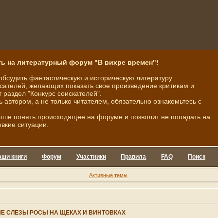
ь на литературный форум "В вихре времен"!
обсудить фантастическую и историческую литературу.
ателей, желающих показать свое произведение критикам и
 раздел "Конкурс соискателей".
ь автором, а не только читателем, обязательно ознакомьтесь с
чше понять происходящее на форуме и позволит не попадать на
овкие ситуации.
аши книги
Форум
Участники
Правила
FAQ
Поиск
Активные темы
Е СЛЕЗЫ РОСЫ НА ЩЕКАХ И ВИНТОВКАХ