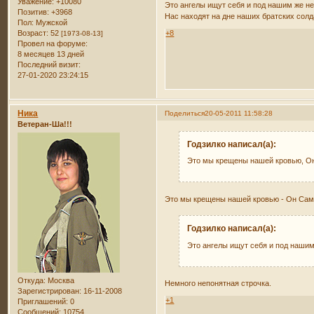
Уважение:
+10080
Это ангелы ищут себя и под нашим же н
Позитив:
+3968
Нас находят на дне наших братских солд
Пол:
Мужской
Возраст:
52
+8
[1973-08-13]
Провел на форуме:
8 месяцев 13 дней
Последний визит:
27-01-2020 23:24:15
Ника
Поделиться
20-05-2011 11:58:28
Ветеран-Ша!!!
Годзилко написал(а):
Это мы крещены нашей кровью, Он
Это мы крещены нашей кровью - Он Сам
Годзилко написал(а):
Это ангелы ищут себя и под нашим
Откуда:
Москва
Немного непонятная строчка.
Зарегистрирован
: 16-11-2008
+1
Приглашений:
0
Сообщений:
10754