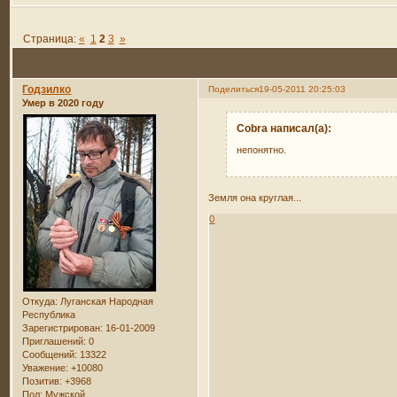
Страница:
«
1
2
3
»
Годзилко
Поделиться
19-05-2011 20:25:03
Умер в 2020 году
Cobra написал(а):
непонятно.
Земля она круглая...
0
Откуда:
Луганская Народная
Республика
Зарегистрирован
: 16-01-2009
Приглашений:
0
Сообщений:
13322
Уважение:
+10080
Позитив:
+3968
Пол:
Мужской