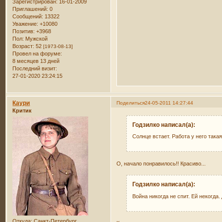
Зарегистрирован
: 16-01-2009
Приглашений:
0
Сообщений:
13322
Уважение:
+10080
Позитив:
+3968
Пол:
Мужской
Возраст:
52
[1973-08-13]
Провел на форуме:
8 месяцев 13 дней
Последний визит:
27-01-2020 23:24:15
Каури
Поделиться
24-05-2011 14:27:44
Критик
Годзилко написал(а):
Солнце встает. Работа у него такая
О, начало понравилось!! Красиво...
Годзилко написал(а):
Война никогда не спит. Ей некогда.
Откуда:
Санкт-Петербург