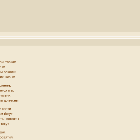
винтовках.
тых.
ем осколки.
них живых.
синеет.
емся мы.
сумели.
ны до весны.
 кости.
м бегут.
ты, погосты.
текут.
бом.
освятил.