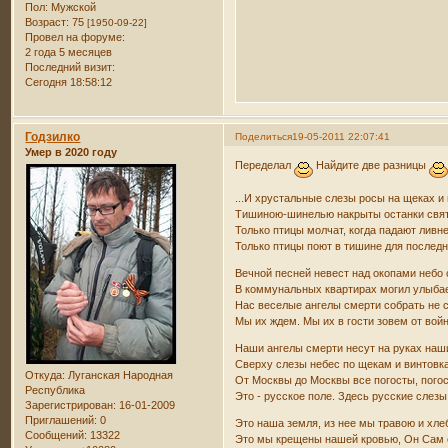
Пол:
Мужской
Возраст:
75
[1950-09-22]
Провел на форуме:
2 года 5 месяцев
Последний визит:
Сегодня 18:58:12
Годзилко
Поделиться
19-05-2011 22:07:41
Умер в 2020 году
Переделал
Найдите две разницы
...И хрустальные слезы росы на щеках и 
Тишиною-шинелью накрыты останки свя
Только птицы молчат, когда падают ливн
Только птицы поют в тишине для послед
Вечной песней невест над окопами небо 
В коммунальных квартирах могил улыба
Нас веселые ангелы смерти собрать не 
Мы их ждем. Мы их в гости зовем от вой
Наши ангелы смерти несут на руках наши
Сверху слезы небес по щекам и винтовка
Откуда:
Луганская Народная
От Москвы до Москвы все погосты, погос
Республика
Это - русское поле. Здесь русские слезы 
Зарегистрирован
: 16-01-2009
Приглашений:
0
Это наша земля, из нее мы травою и хле
Сообщений:
13322
Это мы крещены нашей кровью, Он Сам 