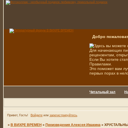
Добро пожаловат
Здесь вы можете 
Для начинающих пис
рецензентам, открыт
Если Вы хотите стат
Правилами.
Это поможет вам лу
первых порах в нел
Читальный зал
Н
Привет, Гость!
Войдите
или
зарегистрируйтесь
.
»
В ВИХРЕ ВРЕМЕН
»
Произведения Алексея Ивакина
»
ХРУСТАЛЬНЫ