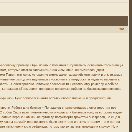
591
 Бассовому проливу. Один из них с большим энтузиазмом осваивали тасманийцы
ловам, которые смогла запомнить Зина и сыновья, он был голландцем.
мя Павел, его жена, которая не имела даже тасманийского имени и откликалась
ньше чем за год она научилась сносно читать по-русски, а недавно перешла к
авать – Павел проявил неплохие способности к столярному ремеслу и сейчас
м, катамаран «Тасмания», совершив несколько рейсов на близлежащие острова,
едицию – Бунг собирался найти остатки своего племени и предложить им
вместе. Работа шла быстро – Попаданец вполне ожидаемо смог внести в нее
 С собой Саша взял пневматического «крыса» - близнеца того, из которого когда-
м самые первые навыки, не пугая до полусмерти грохотом выстрелов, но еще в
му как на валлаби вполне можно было охотиться и с этим стволом – они на том
е пачки чая и кило рафинада, потому как их запасы подходили к концу. Ну и