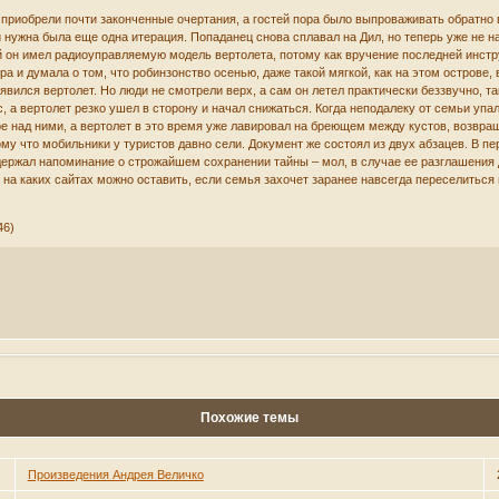
 приобрели почти законченные очертания, а гостей пора было выпроваживать обратно
и нужна была еще одна итерация. Попаданец снова сплавал на Дил, но теперь уже не на
й он имел радиоуправляемую модель вертолета, потому как вручение последней инст
ра и думала о том, что робинзонство осенью, даже такой мягкой, как на этом острове, 
явился вертолет. Но люди не смотрели верх, а сам он летел практически беззвучно, т
 а вертолет резко ушел в сторону и начал снижаться. Когда неподалеку от семьи упал
е над ними, а вертолет в это время уже лавировал на бреющем между кустов, возвра
му что мобильники у туристов давно сели. Документ же состоял из двух абзацев. В пе
держал напоминание о строжайшем сохранении тайны – мол, в случае ее разглашения 
на каких сайтах можно оставить, если семья захочет заранее навсегда переселиться в
46)
Похожие темы
Произведения Андрея Величко