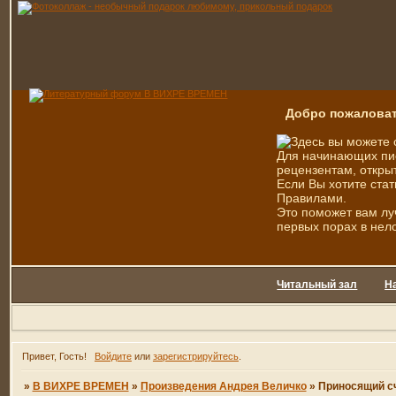
Добро пожаловат
Здесь вы можете 
Для начинающих пис
рецензентам, открыт
Если Вы хотите стат
Правилами.
Это поможет вам лу
первых порах в нел
Читальный зал
Н
Привет, Гость!
Войдите
или
зарегистрируйтесь
.
»
В ВИХРЕ ВРЕМЕН
»
Произведения Андрея Величко
»
Приносящий с