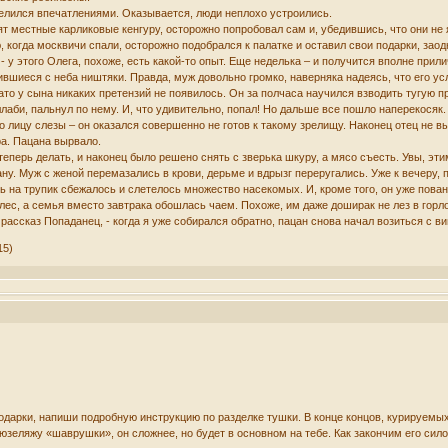
елился впечатлениями. Оказывается, люди неплохо устроились.
т местные карликовые кенгуру, осторожно попробовал сам и, убедившись, что они не 
, когда москвичи спали, осторожно подобрался к палатке и оставил свои подарки, зао
- у этого Олега, похоже, есть какой-то опыт. Еще неделька – и получится вполне прил
вшиеся с неба ништяки. Правда, муж довольно громко, наверняка надеясь, что его у
ато у сына никаких претензий не появилось. Он за полчаса научился взводить тугую п
лаби, пальнул по нему. И, что удивительно, попал! Но дальше все пошло наперекосяк.
 лицу слезы – он оказался совершенно не готов к такому зрелищу. Наконец отец не вы
ра. Пацана вырвало.
теперь делать, и наконец было решено снять с зверька шкуру, а мясо съесть. Увы, 
еану. Муж с женой перемазались в крови, дерьме и вдрызг переругались. Уже к вечеру
ь на трупик сбежалось и слетелось множество насекомых. И, кроме того, он уже пован
ес, а семья вместо завтрака обошлась чаем. Похоже, им даже доширак не лез в горло
рассказ Попаданец, - когда я уже собирался обратно, пацан снова начал возиться с ви
15)
дарки, напиши подробную инструкцию по разделке тушки. В конце концов, курируемых
юзеляжу «шаврушки», он сложнее, но будет в основном на тебе. Как закончим его сило