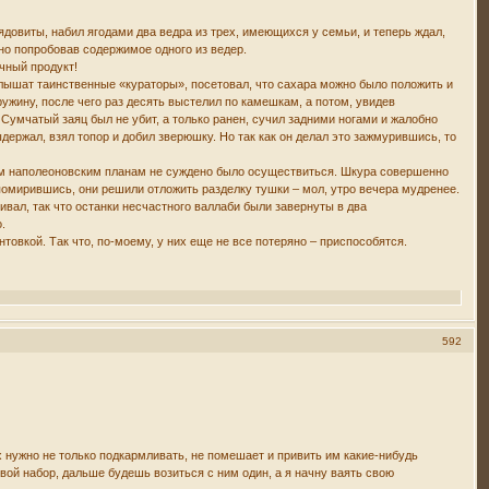
ядовиты, набил ягодами два ведра из трех, имеющихся у семьи, и теперь ждал,
дно попробовав содержимое одного из ведер.
ичный продукт!
слышат таинственные «кураторы», посетовал, что сахара можно было положить и
ружину, после чего раз десять выстелил по камешкам, а потом, увидев
 Сумчатый заяц был не убит, а только ранен, сучил задними ногами и жалобно
держал, взял топор и добил зверюшку. Но так как он делал это зажмурившись, то
этим наполеоновским планам не суждено было осуществиться. Шкура совершенно
, помирившись, они решили отложить разделку тушки – мол, утро вечера мудренее.
ивал, так что останки несчастного валлаби были завернуты в два
.
нтовкой. Так что, по-моему, у них еще не все потеряно – приспособятся.
592
 нужно не только подкармливать, не помешает и привить им какие-нибудь
вой набор, дальше будешь возиться с ним один, а я начну ваять свою