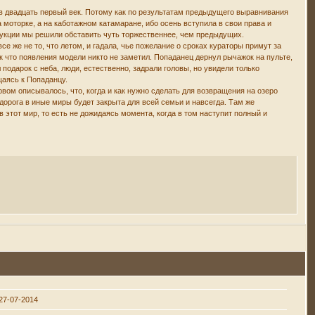
 в двадцать первый век. Потому как по результатам предыдущего выравнивания
 моторке, а на каботажном катамаране, ибо осень вступила в свои права и
рукции мы решили обставить чуть торжественнее, чем предыдущих.
все же не то, что летом, и гадала, чье пожелание о сроках кураторы примут за
ак что появления модели никто не заметил. Попаданец дернул рычажок на пульте,
 подарок с неба, люди, естественно, задрали головы, но увидели только
щаясь к Попаданцу.
рвом описывалось, что, когда и как нужно сделать для возвращения на озеро
дорога в иные миры будет закрыта для всей семьи и навсегда. Там же
 этот мир, то есть не дожидаясь момента, когда в том наступит полный и
27-07-2014