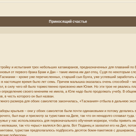
Приносящий счастье
тройку и испытания трех небольших катамаранов, предназначенных для плаваний по
сыновья от первого брака Брам и Дан – такие имена им дал отец. Судя по некоторым с
Тасмании – кроме уже перечисленных, старший сын Бунга, уже успевший заработать и
й в настоящее время было лет семь. Причем малышка оказалась очень способной – ме
, в силу чего ей было торжественно присвоено имя Юлия. Но эти трое не рвались пл
по определению своего мнениям не имела, а Юле надо было продолжать учебу. В обще
в, в честь которого он был назван.
ужного размера для обоих самолетов закончилась, «Тасмания» отбыла в дальнюю эксп
аборы крыльев – они у обоих самолетов были почти одинаковыми и потому делались 
рочего, был еще и присмотр за туристами на Диле, так что он ненадолго сплавал туда.
ружье у нас использовалось для первоначального обучения мориори, чтобы привить и
мелкашки, так что «крыс» валялся без дела. Вот Поданец и захватил его на Дил, пото
интовки, туристам предполагалось подбросить десяток бомж-пакетиков с дошираком, дв
овские робинзоны.