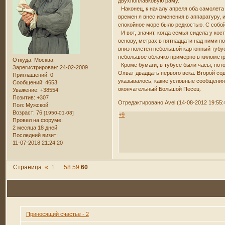
двухпоплавковую раму.
Наконец, к началу апреля оба самолета
времен я внес изменения в аппаратуру, 
спокойное море было редкостью. С собо
И вот, значит, когда семья сидела у кост
основу, метрах в пятнадцати над ними по
вниз полетел небольшой картонный тубус,
небольшое облачко примерно в километр
Откуда:
Москва
Кроме бумаги, в тубусе были часы, пото
Зарегистрирован
: 24-02-2009
Охват двадцать первого века. Второй со
Приглашений:
0
указывалось, какие условные сообщения 
Сообщений:
4653
окончательный Большой Песец.
Уважение:
+38554
Позитив:
+307
Отредактировано Avel (14-08-2012 19:55:
Пол:
Мужской
Возраст:
76
[1950-01-08]
+9
Провел на форуме:
2 месяца 18 дней
Последний визит:
11-07-2018 21:24:20
Страница:
«
1
…
58
59
60
Приносящий счастье - 2