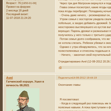
Возраст:
76
[1950-01-08]
Через три дня Матрохин вернулся и под
Провел на форуме:
Глава семьи посмотрел, какие ягоды едя
2 месяца 18 дней
пока ягоды перебродят. Попаданец ночью
Последний визит:
- Очень даже ничего, - резюмировал он, 
11-07-2018 21:24:20
Утром семья с восторгом увидела свали
побольше, а заодно добавить дрожжей. З
неосторожно выглянувшего из кустов вал
верещал. Парень дрожал и размазывал по
получилось у него только с третьего уда
Потом семья долго соображала, что же 
не хотела слезать. Ребенок убежал к ок
Однако с утра обнаружилось, что за ноч
полиэтиленовых и отнесены подальше в л
- Ничего, - закончил свой поучительный 
Отредактировано Avel (12-08-2012 20:26:
+9
Avel
Поделиться
14-08-2012 19:44:19
Гатчинский коршун. Ушел в
Окончание главы:
вечность 08.2021
Я посоветовал:
- Когда в следующий раз повезешь им по
полезные навыки. А пока приступаем к ф