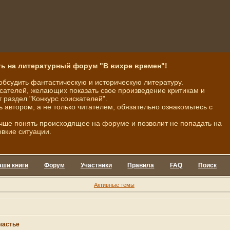
ь на литературный форум "В вихре времен"!
обсудить фантастическую и историческую литературу.
ателей, желающих показать свое произведение критикам и
 раздел "Конкурс соискателей".
ь автором, а не только читателем, обязательно ознакомьтесь с
чше понять происходящее на форуме и позволит не попадать на
овкие ситуации.
аши книги
Форум
Участники
Правила
FAQ
Поиск
Активные темы
частье