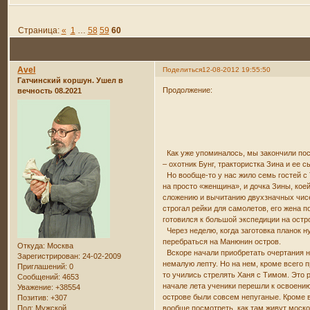
Страница:
«
1
…
58
59
60
Avel
Поделиться
12-08-2012 19:55:50
Гатчинский коршун. Ушел в
Продолжение:
вечность 08.2021
Как уже упоминалось, мы закончили пос
– охотник Бунг, трактористка Зина и ее 
Но вообще-то у нас жило семь гостей с 
на просто «женщина», и дочка Зины, кое
сложению и вычитанию двухзначных чисел
строгал рейки для самолетов, его жена 
готовился к большой экспедиции на остро
Через неделю, когда заготовка планок н
перебраться на Манюнин остров.
Откуда:
Москва
Вскоре начали приобретать очертания н
Зарегистрирован
: 24-02-2009
немалую лепту. Но на нем, кроме всего п
Приглашений:
0
то учились стрелять Ханя с Тимом. Это 
Сообщений:
4653
начале лета ученики перешли к освоению 
Уважение:
+38554
острове были совсем непуганые. Кроме в
Позитив:
+307
Пол:
Мужской
вообще посмотреть, как там живут моск