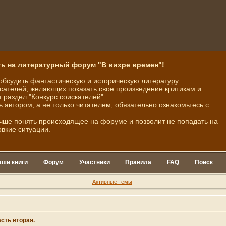
ь на литературный форум "В вихре времен"!
обсудить фантастическую и историческую литературу.
ателей, желающих показать свое произведение критикам и
 раздел "Конкурс соискателей".
ь автором, а не только читателем, обязательно ознакомьтесь с
чше понять происходящее на форуме и позволит не попадать на
овкие ситуации.
аши книги
Форум
Участники
Правила
FAQ
Поиск
Активные темы
сть вторая.