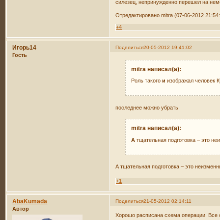
силезец, непринужденно перешел на неме
Отредактировано mitra (07-06-2012 21:54
+4
Игорь14
Поделиться
20-05-2012 19:41:02
Гость
mitra написал(а):
Роль такого
и
изображал человек К
последнее можно убрать
mitra написал(а):
А
тщательная подготовка – это не
А тщательная подготовка – это неизменн
+1
AbaKumada
Поделиться
21-05-2012 02:14:11
Автор
Хорошо расписана схема операции. Все о