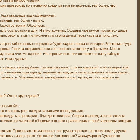
котливый вопрос уладили.
аржу проверили, но в вонючих кожах рыться не захотели, тем более, что
я база оказалась под наблюдением.
ержишь, тем более - ночью.
ку баржи устроили. Обошлось…
ыш у борта баржи в дугу. И вино, конечно. Солдаты нам ремонтироваться дадут
ровье, ребята, а мы потихонечку по своим делам через камыш и поползем.
 метров заброшенных огородов и будет задняя стенка фольварка. Вот только туда
рника. Гаврила отправился вниз по течению на встречу с братьями. Место
му плана «Б». Но одобрил. Его я решил все-таки посвятить в нашу тайную
тся. Нема дурных.
та бахматые и удобные, головы повязаны то ли на арабский то ли на пиратский
м-то напоминающая одежду знаменитых ниндзя отлично служила в ночное время.
м вымазать. Мои напарники маскировались мастерски, ну и я старался не
о?! Он че, круг сделал?
– «за мной».
сле и во весь рост следом за нашими проводниками.
пятнадцать в арьегарде. Шли где-то полчаса. Сперва оврагом, а после леском
выползли на глинистый обрывчик и вышли к развалинам старой мельницы, которая
вчистую. Произошло это давненько, все руины заросли чертополохом и другим
лет тому назад горело. Уж, не при Костюшко ли? Фельдмаршал Суворов со