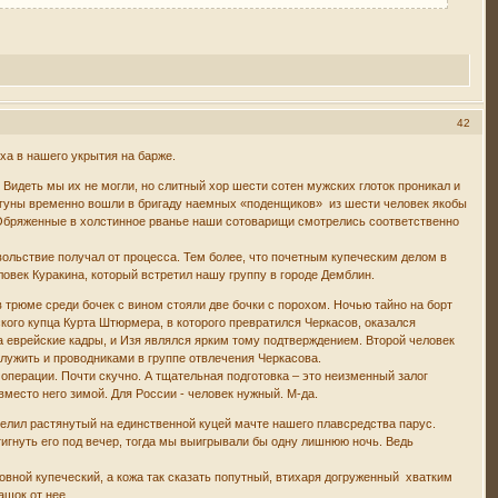
42
ха в нашего укрытия на барже.
 Видеть мы их не могли, но слитный хор шести сотен мужских глоток проникал и
Драгуны временно вошли в бригаду наемных «поденщиков» из шести человек якобы
 Обряженные в холстинное рванье наши сотоварищи смотрелись соответственно
овольствие получал от процесса. Тем более, что почетным купеческим делом в
ловек Куракина, который встретил нашу группу в городе Демблин.
 в трюме среди бочек с вином стояли две бочки с порохом. Ночью тайно на борт
кого купца Курта Штюрмера, в которого превратился Черкасов, оказался
а еврейские кадры, и Изя являлся ярким тому подтверждением. Второй человек
лужить и проводниками в группе отвлечения Черкасова.
 операции. Почти скучно. А тщательная подготовка – это неизменный залог
вместо него зимой. Для России - человек нужный. М-да.
елил растянутый на единственной куцей мачте нашего плавсредства парус.
игнуть его под вечер, тогда мы выигрывали бы одну лишнюю ночь. Ведь
сновной купеческий, а кожа так сказать попутный, втихаря догруженный хватким
пашок от нее…