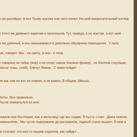
о не разобрал. А вот Толик похоже кое-чего понял. На мой вопросительный взгляд
того же древнего наречия и произошла. Тут, правда, я не мастак, а вот мой
Лаз не длинный, и мы оказываемся в довольно обширном помещении. У лаза
 говорит. Мы - на свету, а они - в тени.
 товарищ не тибас (вор) и не отер( самое близкое фраер) , не блотняк (скупщик,
 масыг (наш, свой). Кличут Вивер. С нами пойдет.
 как там ее вот не помню, а не важно. В общем, Мишка.
аботы. Все правильно.
 После повернулся ко мне.
оевали при Костюшке, как и мельницу где мы сидим. В пусту стоит. Дома пожгли,
м промышляли. Мы чуток подправили да расширили, ладный схрон вышел. В нем и
ь и считают это место нашим схроном, как найдут…