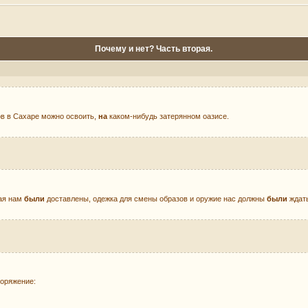
Почему и нет? Часть вторая.
ров в Сахаре можно освоить,
на
каком-нибудь затерянном оазисе.
ая нам
были
доставлены, одежка для смены образов и оружие нас должны
были
ждать
поряжение: