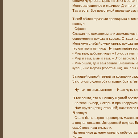
своими чудо-богатырями в этих местах п
Место запущенное и мрачное. Для того 
Так и есть. Вот под стеной вроде как ла
Тихий обмен фразами проводника с теми,
шепнул:
- Офеня.
Слыхал я о елманском или алеманском го
современник похоже в курсах. Откуда то
Мелькнул слабый лучик света, похоже вн
тускло горит лучинка. Ну, принимайте гос
- Мир вам, добрые люди. – Голос звучит т
- Мир и вам, а мы к вам. – Это Гаврила.
- Мимо шли, да к вам зашли. Знакомцы ес
купец)и не мерзяк (крестьянин), но ёлы 
За нашей спиной третий из компании заже
За столом сидели оба старших брата Гав
- Ну, так, со знакомством. – Иван чуть ки
Я так понял, это он Мишку Шунгой обозв
- За тебя, Вивер, Секарь и Вран поручил
- Нам крутко (отец, старший) наказал во
Я кивнул.
- Стало быть, схрон пересидеть маленько
а подпол остался. Интересный подпол. В
скарб весь наш сложили.
На мельнице думаем след по себе остави
Далее.