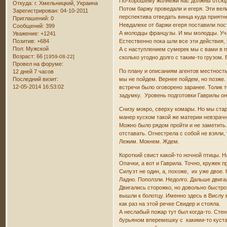
По-хорошему жолнежи нас должны отсюда 
Откуда:
г. Хмельницкий, Украина
Потом баржу проведали и егеря. Эти вели
Зарегистрирован
: 04-10-2011
перспектива отведать винца куда приятн
Приглашений:
0
Невдалеке от баржи егеря поставили пос
Сообщений:
399
А молодцы французы. И мы молодцы. Учли
Уважение:
+1241
Естественно пока шли все эти действия
Позитив:
+684
Пол:
Мужской
А с наступлением сумерек мы с вами в пр
Возраст:
66
[1959-08-22]
сколько угодно долго с таким-то грузом.
Провел на форуме:
По плану и описаниям агентов местность
12 дней 7 часов
мы не пойдем. Вернее пойдем, но позже.
Последний визит:
12-05-2014 16:53:02
встречи было оговорено заранее. Толик 
задумку. Уровень подготовки Гаврилы он 
Снизу мокро, сверху комары. Но мы стар
манер куском такой же материи невзрач
Можно было рядом пройти и не заметить.
отставать. Огнестрела с собой не взяли,
Лежим. Мокнем. Ждем.
Короткий свист какой-то ночной птицы. 
Опачки, а вот и Гаврила. Точно, кружек 
Силуэт не один, а, похоже, их уже двое. 
Ладно. Поползли. Недолго. Дальше двига
Двигались сторожко, но довольно быстро.
вышли к болотцу. Именно здесь в Вислу 
как раз на этой речке Свидер и стояла.
А неслабый пожар тут был когда-то. Сте
бурьяном вперемешку с какими-то куста