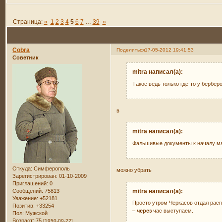
Страница:
«
1
2
3
4
5
6
7
…
39
»
Cobra
Поделиться
17-05-2012 19:41:53
Советник
mitra написал(а):
Такое ведь только где-то у бербе
в
mitra написал(а):
Фальшивые документы к началу м
Откуда:
Симферополь
можно убрать
Зарегистрирован
: 01-10-2009
Приглашений:
0
Сообщений:
75813
mitra написал(а):
Уважение:
+52181
Просто утром Черкасов отдал рас
Позитив:
+33254
–
через
час выступаем.
Пол:
Мужской
Возраст:
75
[1950-09-22]