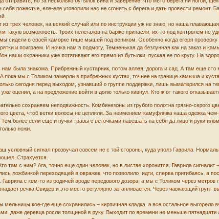
отправить, но за несколько бутылок вина и заверение, что мы с берега ни ногой, ще
 себя пожестче, еле-еле уговорили нас не сгонять с берега и дать провести ремонт. Б
ей.
т из трех человек, на всякий случай или по инструкции уж не знаю, но наша плавающа
 такую возможность. Троих нелегалов на барже припасли, их-то под контролем не уд
, мы сидели в своей каморке тише мышей под веником. Особенно когда егеря провер
ятки и поиграем. И ночка нам в подмогу. Темненькая да безлунная как на заказ и кам
 Вон наши охранники уже потягивают его прямо из бутылки, пуская ее по кругу. На здо
 нам была знакома. Прибрежный кустарник, потом аллея, дорога и сад. А там еще сто
 А пока мы с Толиком замерли в прибрежных кустах, точнее на границе камыша и куста
только сегодня перед выходом, узнавший о группе поддержки, лишь выматерился на те
уже оценил, а на предложение войти в долю только кивнул. Кто ж от такого отказывае
ательно сохраняем неподвижность. Комбинезоны из грубого полотна грязно-серого цве
ного цвета, чтоб ветки волосы не цепляли. За неимением камуфляжа наша одежка че
 Тем более если еще и пучки травы с веточками навешать на себя да лицо и руки ило
 только ножи.
Наш условный сигнал прозвучал совсем не с той стороны, куда уполз Гаврила. Нормальн
прошел. Страхуется.
Кто там с ним? Ага, точно еще один человек, но в листве хоронится. Гаврила сигналит 
лись ложбинкой переходящей в овражек, что позволило идти, сперва пригибаясь, а по
 Гаврила с кем-то из родичей вроде передового дозора, а мы с Толиком через метров 
впадает речка Свидер и это место регулярно затапливается. Через чавкающий грунт 
ны мельницы кое-где еще сохранились – кирпичная кладка, а все остальное выгорело 
ми, даже деревца росли толщиной в руку. Выходит по времени не меньше пятнадцати 