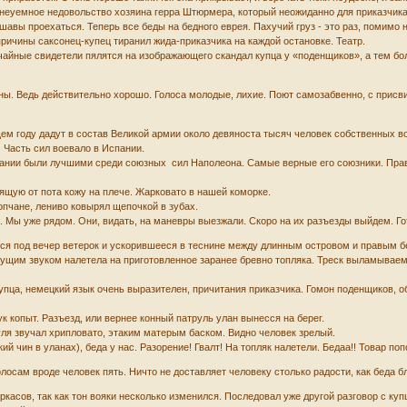
 неуемное недовольство хозяина герра Штюрмера, который неожиданно для приказчика
авы проехаться. Теперь все беды на бедного еврея. Пахучий груз - это раз, помимо н
и причины саксонец-купец тиранил жида-приказчика на каждой остановке. Театр.
учайные свидетели пялятся на изображающего скандал купца у «поденщиков», а тем б
ны. Ведь действительно хорошо. Голоса молодые, лихие. Поют самозабвенно, с присви
м году дадут в состав Великой армии около девяноста тысяч человек собственных во
 Часть сил воевало в Испании.
мпании были лучшими среди союзных сил Наполеона. Самые верные его союзники. Пра
дящую от пота кожу на плече. Жарковато в нашей коморке.
топчане, лениво ковырял щепочкой в зубах.
а. Мы уже рядом. Они, видать, на маневры выезжали. Скоро на их разъезды выйдем. Г
ся под вечер ветерок и ускорившееся в теснине между длинным островом и правым бе
ущим звуком налетела на приготовленное заранее бревно топляка. Треск выламываемы
купца, немецкий язык очень выразителен, причитания приказчика. Гомон поденщиков,
к копыт. Разъезд, или вернее конный патруль улан вынесся на берег.
уля звучал хрипловато, этаким матерым баском. Видно человек зрелый.
й чин в уланах), беда у нас. Разорение! Гвалт! На топляк налетели. Бедаа!! Товар поп
олосам вроде человек пять. Ничто не доставляет человеку столько радости, как беда 
касов, так как тон вояки несколько изменился. Последовал уже другой разговор с купц