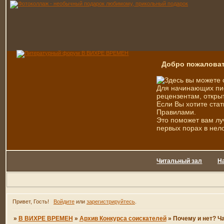
Добро пожаловат
Здесь вы можете 
Для начинающих пис
рецензентам, открыт
Если Вы хотите стат
Правилами.
Это поможет вам лу
первых порах в нел
Читальный зал
Н
Привет, Гость!
Войдите
или
зарегистрируйтесь
.
»
В ВИХРЕ ВРЕМЕН
»
Архив Конкурса соискателей
»
Почему и нет? Ча