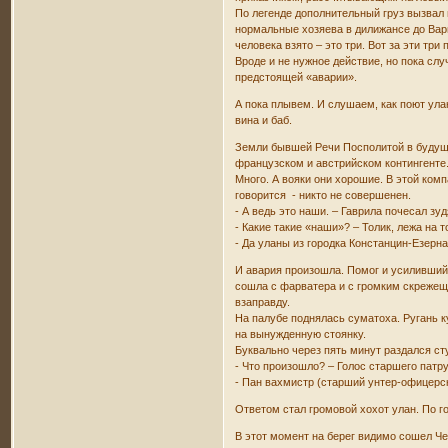
По легенде дополнительный груз вызвал
нормальные хозяева в дилижансе до Варш
человека взято – это три. Вот за эти тр
Вроде и не нужное действие, но пока сл
предстоящей «аварии».
А пока плывем. И слушаем, как поют ула
вина и баб.
Земли бывшей Речи Посполитой в будуще
французском и австрийском контингенте.
Много. А вояки они хорошие. В этой ко
говорится - никто не совершенен.
- А ведь это наши. – Гаврила почесал зу
- Какие такие «наши»? – Толик, лежа на 
- Да уланы из городка Констанцин-Езерн
И авария произошла. Помог и усиливший
сошла с фарватера и с громким скрежещ
взаправду.
На палубе поднялась суматоха. Ругань 
на вынужденную стоянку.
Буквально через пять минут раздался сту
- Что произошло? – Голос старшего патр
- Пан вахмистр (старший унтер-офицерски
Ответом стал громовой хохот улан. По г
В этот момент на берег видимо сошел Чер