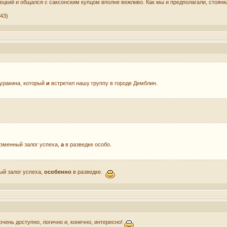
цкий и общался с саксонским купцом вполне вежливо. Как мы и предполагали, стоянк
:43)
уракина, который
и
встретил нашу группу в городе Демблин.
изменный залог успеха,
а
в разведке особо.
ый залог успеха,
особенно
в разведке.
чень доступно, логично и, конечно, интересно!