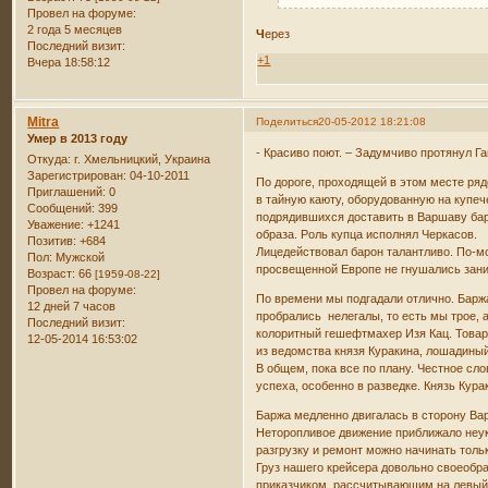
Провел на форуме:
2 года 5 месяцев
Ч
ерез
Последний визит:
+1
Вчера 18:58:12
Mitra
Поделиться
20-05-2012 18:21:08
Умер в 2013 году
- Красиво поют. – Задумчиво протянул Г
Откуда:
г. Хмельницкий, Украина
Зарегистрирован
: 04-10-2011
По дороге, проходящей в этом месте ряд
Приглашений:
0
в тайную каюту, оборудованную на купе
Сообщений:
399
подрядившихся доставить в Варшаву бар
Уважение:
+1241
образа. Роль купца исполнял Черкасов.
Позитив:
+684
Лицедействовал барон талантливо. По-мо
Пол:
Мужской
просвещенной Европе не гнушались заним
Возраст:
66
[1959-08-22]
Провел на форуме:
По времени мы подгадали отлично. Баржа 
12 дней 7 часов
пробрались нелегалы, то есть мы трое, 
Последний визит:
колоритный гешефтмахер Изя Кац. Товари
12-05-2014 16:53:02
из ведомства князя Куракина, лошадиный
В общем, пока все по плану. Честное сл
успеха, особенно в разведке. Князь Кур
Баржа медленно двигалась в сторону Ва
Неторопливое движение приближало неук
разгрузку и ремонт можно начинать тол
Груз нашего крейсера довольно своеобраз
приказчиком, рассчитывающим на левый 