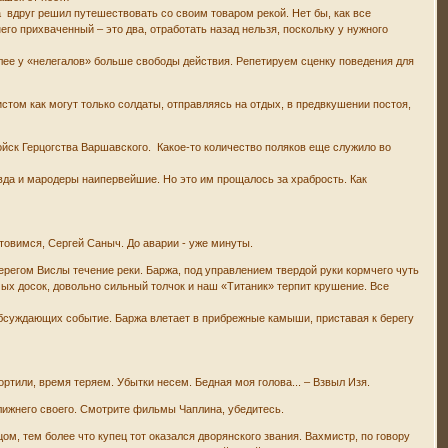
 вдруг решил путешествовать со своим товаром рекой. Нет бы, как все
его прихваченный – это два, отработать назад нельзя, поскольку у нужного
олее у «нелегалов» больше свободы действия. Репетируем сценку поведения для
стом как могут только солдаты, отправляясь на отдых, в предвкушении постоя,
йск Герцогства Варшавского. Какое-то количество поляков еще служило во
вда и мародеры наипервейшие. Но это им прощалось за храбрость. Как
отовимся, Сергей Саныч. До аварии - уже минуты.
регом Вислы течение реки. Баржа, под управлением твердой руки кормчего чуть
х досок, довольно сильный толчок и наш «Титаник» терпит крушение. Все
 обсуждающих событие. Баржа влетает в прибрежные камыши, приставая к берегу
ортили, время теряем. Убытки несем. Бедная моя голова... – Взвыл Изя.
ближнего своего. Смотрите фильмы Чаплина, убедитесь.
ом, тем более что купец тот оказался дворянского звания. Вахмистр, по говору