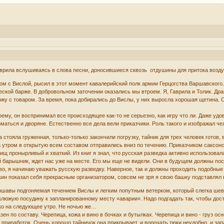
аврила вслушиваясь в слова песни, доносившиеся сквозь отдушины для притока возду
ом с Вислой, рысил в этот момент кавалерийский полк армии Герцогства Варшавского.
ческой барже. В добровольном заточении оказались мы втроем. Я, Гаврила и Толик. 
жу с товаром. За время, пока добирались до Вислы, у них выросла хорошая щетина.
ему, он воспринимал все происходящее как-то не серьезно, как игру что ли. Даже уд
аться и дворяне. Естественно все дела вели приказчики. Роль такого и изображал че
стояла груженная, только-только закончили погрузку, тайник для трех человек готов,
а утром в открытую всем составом отправились вниз по течению. Приказчиком саксонс
щ пронырливый и хваткий. Из книг я знал, что русская разведка активно использовал
 барышник, ждет нас уже на месте. Его мы еще не видели. Они в будущем должны пос
ово, я начинаю уважать русскую разведку. Наверное, так и должны проходить подобные
акин показал себя прекрасным организатором, совсем не зря я свою башку подставлял 
ршавы подгоняемая течением Вислы и легким попутным ветерком, который слегка шев
люжую посудину к запланированному месту «аварии». Надо подгадать так, чтобы дост
ько на следующее утро. Не ночью же…
ен по составу. Черепица, кожа и вино в бочках и бутылках. Черепица и вино - груз о
приработок. Очень хорошо тайничок она прикрывает, и ворочать тюки неудобно, и за