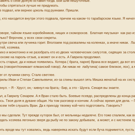
амять о себе долгую оставил тогда. Бои шли нешуточные.
чтобы спрятаться лучше не придумать.
з в подвал, или вернее цоколь под руинами. Пришли.
 кто находится внутри этого подвала, причем на каком-то тарабарском языке. Я ничег
воре, тайном языке коробейников, нищих и скоморохов. Блатная «музыка» как раз из э
лько? Впрочем, у всех свои секреты.
утри свеча или лучинка горит. Вползаем под развалины на коленках, а иначе никак. 
тей, хозяева.
ихо и монотонно и не разобрать кто из двоих человеческих силуэтов, сидящих за столом,
 Похоже на пароль-отзыв, а может он и есть. А Гаврила продолжил.
ть старые, да и новые появились. Котюра ( брата, парня) Врана все ведают, да вот его
ма (говорит/понимает елманский говор). Аж никак не лабутина( самое близкое, лох), а
г от лучинки свечу. Стало светлее.
рилы Иван и Степан Савельевичи, из-за спины вышел зять Мишка женатый на их сестре
внул. – Я - Хруст, он,- кивнул на брата,- Бир, а это - Шунга. Секаря вы знаете.
ал, а Гаврилу Секарем. А я Вран стало быть. Боевые псевдо, распределены до конца р
ись. Твоя доля в дуване общая. На том разговор и кончим. А сейчас время для дела. –
 всем тебя слушать Вран. Да к приходу твоему кой-чего подготовить. Говорить?
 мы сделали. Тут прежде хуторок был, от мельницы недалече. Его тоже спалили, как в
идать хозяева легонько зверя да рыбу не по закону добывали, а может, и с кистене
ть вроде мы тут ховались, ведь наверняка искать будут если буча поднимется, пуст