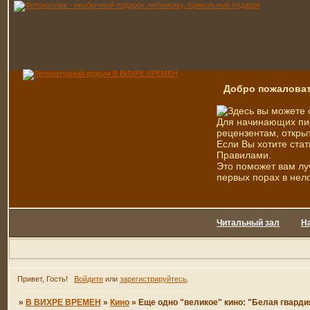
Добро пожаловат
Здесь вы можете 
Для начинающих пис
рецензентам, открыт
Если Вы хотите стат
Правилами.
Это поможет вам лу
первых порах в нел
Читальный зал
Н
Привет, Гость!
Войдите
или
зарегистрируйтесь
.
»
В ВИХРЕ ВРЕМЕН
»
Кино
»
Еще одно "великое" кино: "Белая гварди