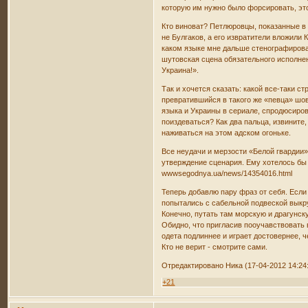
которую им нужно было форсировать, это
Кто виноват? Петлюровцы, показанные в с
не Булгаков, а его извратители вложили 
каком языке мне дальше стенографироват
шутовская сцена обязательного исполнени
Украина!».
Так и хочется сказать: какой все-таки 
превратившийся в такого же «певца» шо
языка и Украины в сериале, спродюсиро
поиздеваться? Как два пальца, извините,
наживаться на этом адском огоньке.
Все неудачи и мерзости «Белой гвардии»
утверждение сценария. Ему хотелось бы 
wwwsegodnya.ua/news/14354016.html
Теперь добавлю пару фраз от себя. Если
попытались с сабельной подвеской выкрут
Конечно, путать там морскую и драгунск
Обидно, что пригласив пооучавствовать 
одета подлиннее и играет достовернее, 
Кто не верит - смотрите сами.
Отредактировано Ника (17-04-2012 14:24
+21