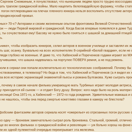
Сергеем Снежкиным, я почувствовал, что нынешним людям просто трудно воссоздават
ать трагизм гражданской войны. Мало нацепить белогвардейскую фуражку, чтобы стат
 погон петлюровцами на плечах пленного юнкера нельзя восполнить отсутствие актерс
 продюсерский провал.
ных» 70-х? Актерами и своим жизненным опытом фронтовика Великой Отечественной. 
ерои — люди Первой мировой и гражданской. Когда Басов впервые появлялся в доме Т
ии, ты сочувствовал ему! Басову не нужно было гоняться с шашкой за домашней птицей
ь.
ике», чтобы изобразить юнкеров, селил актеров в военном училище и заставлял их жи
ь шаг, осанку. Буквально на всех исполнителях 8-серийной «Белой гвардии», если не 
 люди глубоко не военные. И даже то, что Хабенский и Пореченков годами играют во М
ыучившими, что шашка надевалась на портупее ПОВЕРХ ремня, а не под ремень.
роли в сериал они попали исключительно из технологических соображений. Почему бы
твованиями, в телевизор? Но беда в том, что Хабенский и Пореченков (а я видел их н
а всю историю экранизаций знаменитой пьесы и романа Булгакова. Хуже сыграть прос
ь, почему в самом начале фильма умирающую мать Турбиных играет молодая актриса
у приходится ей сыном — и отдает Богу душу. Вопрос: кого надо было на роль матер
есница! Она 1971-го, а Хабенский — 1972-го года рождения. Удивительные мамаша и 
не нашлось, чтобы она перед смертью кокетливо глазами в камеру не блестела?
фобским фантазиям авторов сериала носят «ожерелье» из отрезанных погон русских
ько одну — броневик замечательно сыграл роль броневика. Стальной, громкий, отличн
 еще во многих фильмах о гражданской войне и революции — уж больно хорош на фоне
ли их одной пулеметной очередью переигрывает эта железяка.