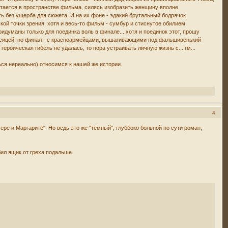
ахтается в пространстве фильма, силясь изобразить женщину вполне
ь без ущерба для сюжета. И на их фоне - эдакий брутальный бодрячок
ской точки зрения, хотя и весь-то фильм - сумбур и стиснутое обилием
идуманы только для поединка воль в финале... хотя и поединок этот, прошу
вкусицей, но финал - с красноармейцами, вышагивающими под фальшивенький
ероическая гибель не удалась, то пора устраивать личную жизнь с... гм...
ться нереально) относимся к нашей же истории.
4
тере и Маргарите". Но ведь это же "тёмный", глуббоко больной по сути роман,
бил ящик от греха подальше.