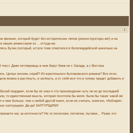
1
ем фильме, который будет без исторических ляпов (реконструкторы же!) и на
 наших режиссеров из ... оттуда же.
лесь Бузин (который, кстати тоже отметился в белогвардейской шинельке на
екст. Даже петлюровцы в нем берут Киев не с Запада, а с Востока
мать. Целых восемь серий? Из коротенького булгаковского романа? Все ясно.
ели можно и растянуть, и затянуть, и от себя все что в голову придет добавить и
лой гвардии», если бы не знал я это произведение чуть ли не до последней
ала, то единственная мысль, которая посетила бы меня, была бы такая: какой же
 о нем больше, чем о любой другой книге, если не считать, конечно, «Кобзаря».
енные халтурщики. Да-да! ХАЛТУРЩИКИ!
рекаете нас за неточности? Не те погончики, петлички, пуговки… Разве это