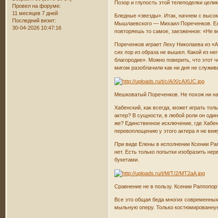
Позор и глупость этой телеподелки цели
Провел на форуме:
11 месяцев 7 дней
Бледные «звезды». Итак, начнем с высок
Последний визит:
Мышлаевского — Михаил Пореченков. Еле
30-04-2026 10:47:16
повторяешь то самое, заезженное: «Не в
Пореченков играет Леху Николаева из «А
сих пор из образа не вышел. Какой из н
благородие». Можно поверить, что этот 
мигом разоблачили как ни дня не служив
Мешковатый Пореченков. Не похож ни на
Хабенский, как всегда, может играть то
актер? В сущности, в любой роли он один
же? Единственное исключение, где Хабен
перевоплощению у этого актера я не виж
При виде Елены в исполнении Ксении Ра
нет. Есть только попытки изобразить не
букетами.
Сравнение не в пользу. Ксении Раппопор
Все это общая беда многих современных
мыльную оперу. Только костюмированную.