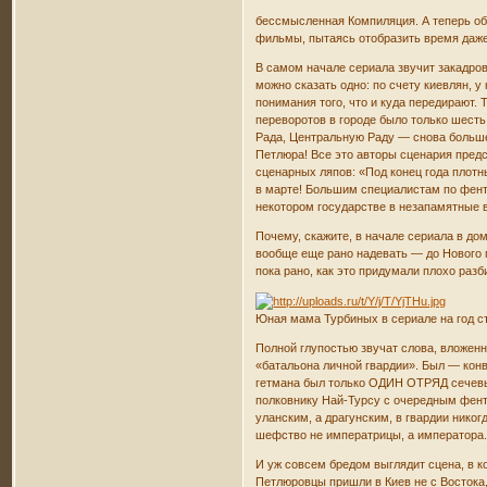
бессмысленная Компиляция. А теперь об 
фильмы, пытаясь отобразить время даже
В самом начале сериала звучит закадров
можно сказать одно: по счету киевлян, 
понимания того, что и куда передирают.
переворотов в городе было только шесть
Рада, Центральную Раду — снова большев
Петлюра! Все это авторы сценария предст
сценарных ляпов: «Под конец года плот
в марте! Большим специалистам по фенте
некотором государстве в незапамятные 
Почему, скажите, в начале сериала в до
вообще еще рано надевать — до Нового го
пока рано, как это придумали плохо раз
Юная мама Турбиных в сериале на год с
Полной глупостью звучат слова, вложенн
«батальона личной гвардии». Был — конв
гетмана был только ОДИН ОТРЯД сечевых 
полковнику Най-Турсу с очередным фент
уланским, а драгунским, в гвардии никог
шефство не императрицы, а императора. 
И уж совсем бредом выглядит сцена, в к
Петлюровцы пришли в Киев не с Востока,