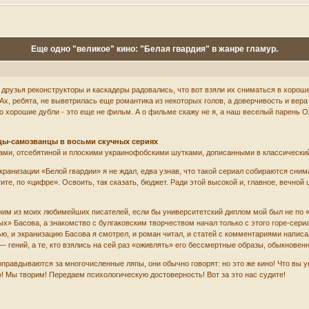
Еще одно "великое" кино: "Белая гвардия" в жанре гламур.
и друзья реконструкторы и каскадеры радовались, что вот взяли их сниматься в хорош
х, ребята, не выветрилась еще романтика из некоторых голов, а доверчивость и вера в
о хорошие дубли - это еще не фильм. А о фильме скажу не я, а наш веселый парень О
цы-самозванцы в восьми скучных сериях
ми, отсебятиной и плоскими украинофобскими шутками, дописанными в классический т
экранизации «Белой гвардии» я не ждал, едва узнав, что такой сериал собираются сни
те, по «цифре». Освоить, так сказать, бюджет. Ради этой высокой и, главное, вечной ц
м из моих любимейших писателей, если бы университетский диплом мой был не по «Бе
ых» Басова, а знакомство с булгаковским творчеством начал только с этого горе-сери
ью, и экранизацию Басова я смотрел, и роман читал, и статей с комментариями написал
— гений, а те, кто взялись на сей раз «оживлять» его бессмертные образы, обыкнов
правдываются за многочисленные ляпы, они обычно говорят: но это же кино! Что вы уп
! Мы творим! Передаем психологическую достоверность! Вот за это нас судите!