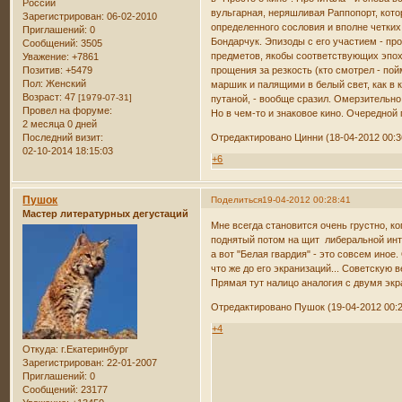
России
вульгарная, неряшливая Раппопорт, кото
Зарегистрирован
: 06-02-2010
определенного сословия и вполне четких
Приглашений:
0
Бондарчук. Эпизоды с его участием - про
Сообщений:
3505
предметов, якобы соответствующих эпохе
Уважение:
+7861
Позитив:
+5479
прощения за резкость (кто смотрел - п
Пол:
Женский
маршик и палящими в белый свет, как в к
Возраст:
47
[1979-07-31]
путаной, - вообще сразил. Омерзительно
Провел на форуме:
Но в чем-то и знаковое кино. Очередной 
2 месяца 0 дней
Последний визит:
Отредактировано Цинни (18-04-2012 00:3
02-10-2014 18:15:03
+6
Пушок
Поделиться
19-04-2012 00:28:41
Мастер литературных дегустаций
Мне всегда становится очень грустно, ко
поднятый потом на щит либеральной инт
а вот "Белая гвардия" - это совсем иное
что же до его экранизаций... Советскую
Прямая тут налицо аналогия с двумя эк
Отредактировано Пушок (19-04-2012 00:2
+4
Откуда:
г.Екатеринбург
Зарегистрирован
: 22-01-2007
Приглашений:
0
Сообщений:
23177