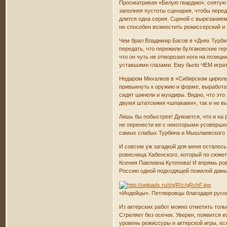
Просматривая «Белую гвардию», снятую 
заполняя пустоты сценария, чтобы перед
длится одна серия. Сценой с вырезанием
не способен возместить режиссерский и
Чем брал Владимир Басов в «Днях Турби
передать, что пережили булгаковские г
что он чуть не отморозил ноги на позиц
уставшими глазами. Ему было ЧЕМ играт
Недаром Михалков в «Сибирском цирюльн
привыкнуть к оружию и форме, выработат
сидят шинели и мундиры. Видно, что это
двумя штатскими «шпаками», так и не в
Лишь бы побыстрее! Думается, что и на 
не перенести ее с некоторыми усовершенс
самых слабых Турбина и Мышлаевского з
И совсем уж загадкой для меня осталос
ровесница Хабенского, который по сюжет
Ксения Павловна Кутепова! И впрямь ров
Россию одной подходящей пожилой дамы 
«Индейцы». Петлюровцы благодаря русо
Из актерских работ можно отметить тол
Стреляет без осечек. Уверен, появится
уровень режиссуры и актерской игры, ес