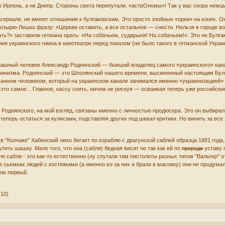
 Ирпень, а не Днепр. Стороны света перепутали, «астрОномы»! Так у вас скоро немцы
ериале, не имеют отношения к булгаковским. Это просто злобные «орки» на конях. Они 
Козырю-Лешко фразу: «Церкви оставить, а все остальное — снести. Нельзя в городе во
ь?» заставили гетмана орать: «На собачьем, сударыня! На собачьем!». Это не Булгак
я украинского гимна в кинотеатре перед показом (не было такого в гетманской Украин
страшный человек Александр Роднянский — бывший владелец самого «украинского» кан
винизма. Роднянский — это Шполянский нашего времени, высмеянный настоящим Булга
ванном человеком, который на украинском канале занимался именно «украинизацией» 
 это самое... Главное, кассу снять, ничем не рискуя — осваивая теперь уже российск
 Роднянского, на мой взгляд, связаны именно с личностью продюсера. Это он выбирал 
теперь остаться за кулисами, подставляя других под шквал критики. Но винить за все
 в "Колчаке" Хабенский лихо бегает по кораблю с драгунской саблей образца 1881 год
ить шашку. Мало того, что она (сабля) бедная висит не так как ей по
природе
уставу 
ую сабли - это как-то естественно (ну спутали там пистолеты разных типов "Вальтер"
в сьемках людей с костюмами (а именно из-за них и брали в масовку) они не продумал
чем первый.
:10)