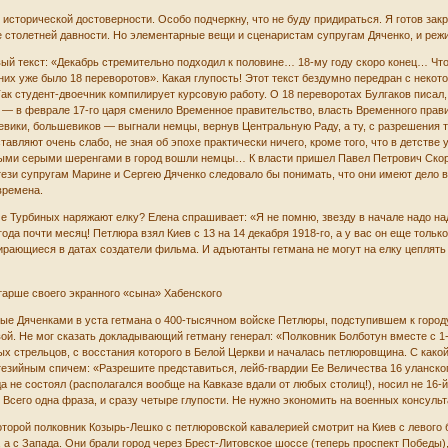
исторической достоверности. Особо подчеркну, что не буду придираться. Я готов закр
 столетней давности. Но элементарные вещи и сценаристам супругам Дяченко, и реж
ый текст: «Декабрь стремительно подходил к половине… 18-му году скоро конец… Что
у них уже было 18 переворотов». Какая глупость! Этот текст бездумно передран с нек
 Так студент-двоечник компилирует курсовую работу. О 18 переворотах Булгаков писа
 — в феврале 17-го царя сменило Временное правительство, власть Временного прави
ики, большевиков — выгнали немцы, вернув Центральную Раду, а ту, с разрешения те
авляют очень слабо, не зная об эпохе практически ничего, кроме того, что в детстве
ными серыми шеренгами в город вошли немцы… К власти пришел Павел Петрович Скор
зи супругам Марине и Сергею Дяченко следовало бы понимать, что они имеют дело все
времена.
ме Турбиных наряжают елку? Елена спрашивает: «Я не помню, звезду в начале надо над
да почти месяц! Петлюра взял Киев с 13 на 14 декабря 1918-го, а у вас он еще только
бирающиеся в датах создатели фильма. И адъютанты гетмана не могут на елку цеплять
тарше своего экранного «сына» Хабенского
ые Дяченками в уста гетмана о 400-тысячном войске Петлюры, подступившем к городу
ой. Не мог сказать докладывающий гетману генерал: «Полковник Болботун вместе с 1
стрельцов, с восстания которого в Белой Церкви и началась петлюровщина. С какой 
езийным спичем: «Разрешите представиться, лейб-гвардии Ее Величества 16 уланско
да не состоял (располагался вообще на Кавказе вдали от любых столиц!), носил не 16-
Всего одна фраза, и сразу четыре глупости. Не нужно экономить на военных консульт
оторой полковник Козырь-Лешко с петлюровской кавалерией смотрит на Киев с левого 
 а с Запада. Они брали город через Брест-Литовское шоссе (теперь проспект Победы