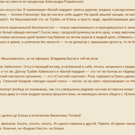
ком на совести ее продюсера Александра Роднянского
ого искусства. В экранизации «Белой гвардии» заняты дорогие, модные и раскрученны
ну — Ксения Раппопорт. Как же они все себя щадят! Ни одной лишней эмоции, ни кап
ерю!». Не Мышлаевский это, не Турбин, не Елена, а просто люди, зарабатывающие де
гента национальной безопасности» — только заматеревшего и переодевшегося в заноше
его белый офицер-окопник? Сытое лицо, городской румянец на всю щеку, и вид лавочни
человек несколько дней провел под Киевом на лютом морозе в жидкой цепи, отбиваясь
шего в армии, и шлепнули без жалости — то ли дезертир с замашками артиста, то ли 
 Мышлаевского, ни на офицера. Владимир Басов в той же роли
лько Хабенского. Отсутствующий взгляд, углубленный в себя, печать затаенного стра
 и тот же. Доктор Турбин Хабенского в «Белой гвардии» — это тот же Колчак из «Адмир
ский смотрелся органично, — это «Статский советник». Роль террориста Грина удалас
у. Типичная бледная «звезда» нашей эпохи — светит, но не греет, перескакивает из «
ппопорт вообще не понимаешь, как эта совершенно рядовая скучная истеричка может 
рвную даму в стиле модерн начала прошлого века, не имеющую ничего общего с «Елено
т далеко до Елены в исполнении Валентины Титовой
 фильмов. Косить, косить, косить. Из одного сериала в другой. Память об одном «м
 Конечно, не «Бедная Настя», но близко.