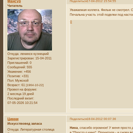
Мансур
Поделиться
17-04-2012 15:54:55
Читатель
Уважаемая коллега. Фильм не смотрел. О
Печальна участь этой поделки под насто
0
Откуда:
ленинск-кузнецкий
Зарегистрирован
: 15-04-2011
Приглашений:
0
Сообщений:
555
Уважение:
+456
Позитив:
+331
Пол:
Мужской
Возраст:
61
[1964-10-22]
Провел на форуме:
2 месяца 19 дней
Последний визит:
07-05-2026 10:21:54
Цинни
Поделиться
18-04-2012 00:07:36
Искусствовед запаса
Ника
, спасибо огромное! У меня просто
Откуда:
Литературная столица
в "Просто о кино". Прочитала - и снова 