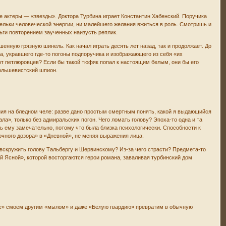
е актеры — «звезды». Доктора Турбина играет Константин Хабенский. Поручика
ельки человеческой энергии, ни малейшего желания вжиться в роль. Смотришь и
ньги повторением заученных наизусть реплик.
нную грязную шинель. Как начал играть десять лет назад, так и продолжает. До
ка, укравшего где-то погоны подпоручика и изображающего из себя «их
 от петлюровцев? Если бы такой тюфяк попал к настоящим белым, они бы его
большевистский шпион.
дания на бледном челе: разве дано простым смертным понять, какой я выдающийся
ала», только без адмиральских погон. Чего ломать голову? Эпоха-то одна и та
ь ему замечательно, потому что была близка психологически. Способности к
Ночного дозора» в «Дневной», не меняя выражения лица.
вскружить голову Тальбергу и Шервинскому? Из-за чего страсти? Предмета-то
й Ясной», которой восторгаются герои романа, заваливая турбинский дом
ыле» смоем другим «мылом» и даже «Белую гвардию» превратим в обычную