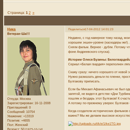
Страница:
1
2
»
Ника
Поделиться
17-04-2012 14:01:23
Ветеран-Ша!!!
Недавно, с год наверное тому назад, мо
хорошем экшен-уровне (каскадеры же!). А
Сняли фильм. Вернее - дубли. Потому чт
фоне Андреевского спуска).
Истории Олеся Бузины: Белогвардей
Сериал «Белая гвардия» переполнен ляпа
Скажу сразу: ничего хорошего от новой 
Нужно размазать деньги по пленке, прости
Булгакову приписать.
Если бы Михаил Афанасьевич не был одни
запятой, не видел в детстве «Дни Турбин
пошляк и бездарь этот Булгаков! К счаст
Откуда:
Москва
Зарегистрирован
: 16-11-2008
А потому по-прежнему уверен: Булгаков 
Приглашений:
0
Когда создатели исторических фильмов о
Сообщений:
10754
важно? Мы же делаем высокое искусство
Уважение:
+13319
Позитив:
+4655
Пол:
Женский
Возраст:
50
[1975-10-14]