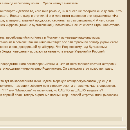
 в поход на Украину из-за… Урала начнут вылезать.
говорят и делают то, чего ни в романе, ни в пьесе не говорили и не делали. Это
евать. Воевать надо в степи». И они же в ответ на вопрос стенографистки: «На
ов, а, видимо, главный продюссер сериала так самовыразился! А чего стоит
е!) и фраза (тоже не булгаковская!), вложенной Елене: «Какая страшная страна
ала, перебравшийся из Киева в Москву и из «певца» национализма
ковым в романе! Как цинично выглядят все эти фразы по поводу украинского
всего и вся, доходившей до абсурда. Что Роднянскому над Булгаковым
ие бюджетные деньги и, разжигая ненависть между Украиной и Россией,
посредственного режиссера Снежкина. Это от него зависел кастинг актеров и
 это юродство нужно именно Роднянского. Он заслужил этот позор по праву.
а, то тут на кавалериста лихо надели морскую офицерскую саблю. Да еще и
положено, так еще и эфесом не в сторону руки, а в тыльную часть упирается.
 от "ТТ" или "Макарова" не отличили), но САБЛЮ за ШАШКУ выдавать?
и первый план. Теперь в фильме полный сюр - второй и третий план (масовка)