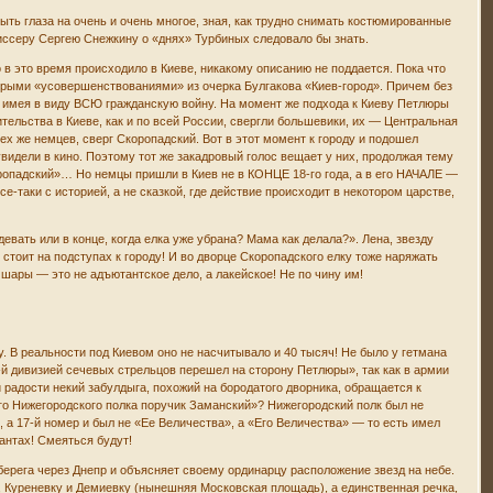
ыть глаза на очень и очень многое, зная, как трудно снимать костюмированные
иссеру Сергею Снежкину о «днях» Турбиных следовало бы знать.
 в это время происходило в Киеве, никакому описанию не поддается. Пока что
оторыми «усовершенствованиями» из очерка Булгакова «Киев-город». Причем без
л, имея в виду ВСЮ гражданскую войну. На момент же подхода к Киеву Петлюры
тельства в Киеве, как и по всей России, свергли большевики, их — Центральная
х же немцев, сверг Скоропадский. Вот в этот момент к городу и подошел
 увидели в кино. Поэтому тот же закадровый голос вещает у них, продолжая тему
опадский»… Но немцы пришли в Киев не в КОНЦЕ 18-го года, а в его НАЧАЛЕ —
-таки с историей, а не сказкой, где действие происходит в некотором царстве,
евать или в конце, когда елка уже убрана? Мама как делала?». Лена, звезду
 стоит на подступах к городу! И во дворце Скоропадского елку тоже наряжать
 шары — это не адъютантское дело, а лакейское! Не по чину им!
. В реальности под Киевом оно не насчитывало и 40 тысяч! Не было у гетмана
-й дивизией сечевых стрельцов перешел на сторону Петлюры», так как в армии
радости некий забулдыга, похожий на бородатого дворника, обращается к
го Нижегородского полка поручик Заманский»? Нижегородский полк был не
й, а 17-й номер и был не «Ее Величества», а «Его Величества» — то есть имел
антах! Смеяться будут!
берега через Днепр и объясняет своему ординарцу расположение звезд на небе.
), Куреневку и Демиевку (нынешняя Московская площадь), а единственная речка,