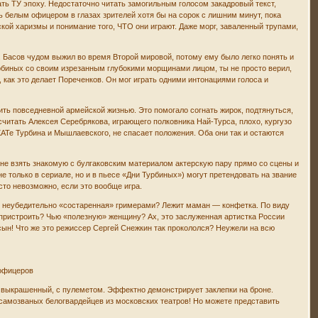
ь ТУ эпоху. Недостаточно читать замогильным голосом закадровый текст,
ь белым офицером в глазах зрителей хотя бы на сорок с лишним минут, пока
кой харизмы и понимание того, ЧТО они играют. Даже морг, заваленный трупами,
Басов чудом выжил во время Второй мировой, потому ему было легко понять и
урбиных со своим изрезанным глубокими морщинами лицом, ты не просто верил,
, как это делает Пореченков. Он мог играть одними интонациями голоса и
ть повседневной армейской жизнью. Это помогало согнать жирок, подтянуться,
считать Алексея Серебрякова, играющего полковника Най-Турса, плохо, кургузо
ХАТе Турбина и Мышлаевского, не спасает положения. Оба они так и остаются
 не взять знакомую с булгаковским материалом актерскую пару прямо со сцены и
е только в сериале, но и в пьесе «Дни Турбиных») могут претендовать на звание
то невозможно, если это вообще игра.
, неубедительно «состаренная» гримерами? Лежит маман — конфетка. По виду
и пристроить? Чью «полезную» женщину? Ах, это заслуженная артистка России
сын! Что же это режиссер Сергей Снежкин так прокололся? Неужели на всю
 офицеров
о выкрашенный, с пулеметом. Эффектно демонстрирует заклепки на броне.
 самозваных белогвардейцев из московских театров! Но можете представить