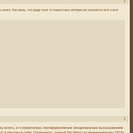
2
нигу. Как жаль, что ради чьих то корыстных интересов поганится всё и вся.
3
отзывы искать, и я ограничилась неинформативным эмоциональным высказыванием
ных" и прихожу в себя). Пореченков - пьяный Дед Мороз из провинциального ТЮЗа,