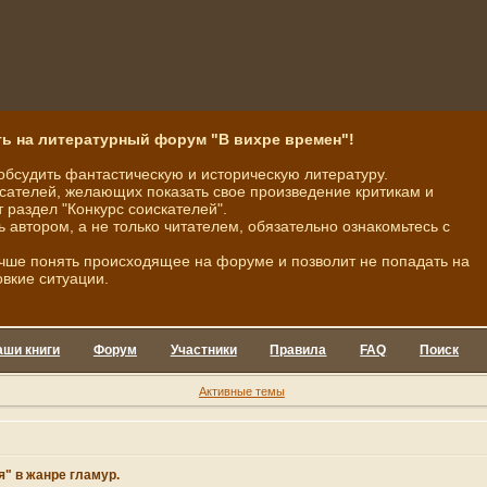
ь на литературный форум "В вихре времен"!
обсудить фантастическую и историческую литературу.
ателей, желающих показать свое произведение критикам и
 раздел "Конкурс соискателей".
ь автором, а не только читателем, обязательно ознакомьтесь с
чше понять происходящее на форуме и позволит не попадать на
овкие ситуации.
аши книги
Форум
Участники
Правила
FAQ
Поиск
Активные темы
я" в жанре гламур.