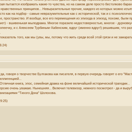
рая пытается изображать какие-то чувства, но на самом деле просто бестолково бар
 нравственных принципов... Невыразительные прочие, каждого из которых можно изъят
сто как на подбор - самые невразумительные как с исторической, так и с психологиче
, пространство. И вообще, все его перемещения из эпизода в эпизод, похоже, были пр
оймет) - вшивенькая мылодрама. Многое поразило недостоверностью, многое - дурно
опеечку, и с Алексеем Турбиным-Хабенским, вдруг (именно вдруг!) решившим, что раз г
.
показатель того, как мы (увы, мы, потому что жить среди всей этой грязи и не замара
6:24)
гда, говоря о творчестве Булгакова как писателя, в первую очередь говорят о его "Мас
еллигенцией...
. Отличная книга, эпос, семейная драма на фоне величайшей исторической трагедии...
 версию очень уважаю. Нынешняя... Включил телевизор, немного посмотрел - да и выру
ранизациями "Тихого Дона" Шолохова.
9:25)