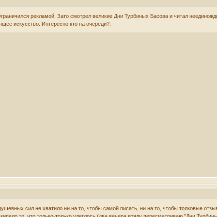
граничился рекламой. Зато смотрел великие Дни Турбиных Басова и читал неединожды к
ящее искусство. Интересно кто на очереди?.
 душевных сил не хватило ни на то, чтобы самой писать, ни на то, чтобы толковые 
вскипело то, что только-только улеглось (два вечера кряду пересматриваю "Дни Турби