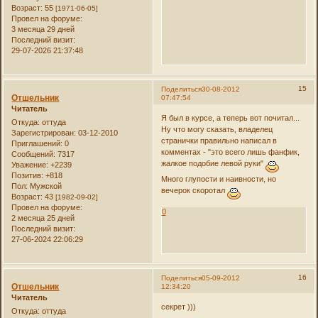
Возраст:
55
[1971-06-05]
Провел на форуме:
3 месяца 29 дней
Последний визит:
29-07-2026 21:37:48
15
Поделиться
30-08-2012
Отшельник
07:47:54
Читатель
Я был в курсе, а теперь вот почитал...
Откуда:
оттуда
Ну что могу сказать, владелец
Зарегистрирован
: 03-12-2010
странички правильно написал в
Приглашений:
0
комментах - "это всего лишь фанфик,
Сообщений:
7317
жалкое подобие левой руки"
Уважение:
+2239
Позитив:
+818
Много глупости и наивности, но
Пол:
Мужской
вечерок скоротал
Возраст:
43
[1982-09-02]
Провел на форуме:
0
2 месяца 25 дней
Последний визит:
27-06-2024 22:06:29
16
Поделиться
05-09-2012
Отшельник
12:34:20
Читатель
секрет )))
Откуда:
оттуда