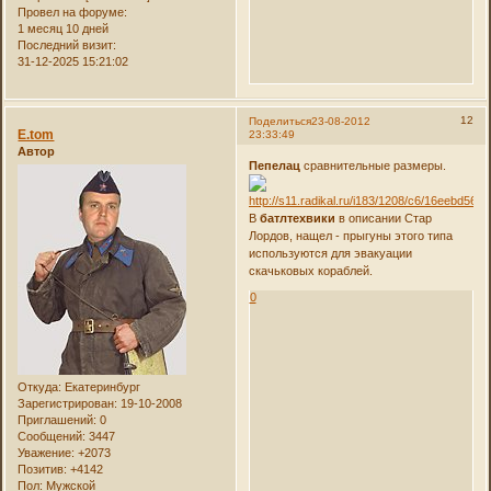
Провел на форуме:
1 месяц 10 дней
Последний визит:
31-12-2025 15:21:02
12
Поделиться
23-08-2012
E.tom
23:33:49
Автор
Пепелац
сравнительные размеры.
В
батлтехвики
в описании Стар
Лордов, нащел - прыгуны этого типа
используются для эвакуации
скачьковых кораблей.
0
Откуда:
Екатеринбург
Зарегистрирован
: 19-10-2008
Приглашений:
0
Сообщений:
3447
Уважение:
+2073
Позитив:
+4142
Пол:
Мужской