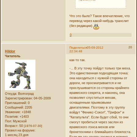
Что это было? Такое впечатление, что
перевод через какой-нибудь транслит
(без редакции)
0
20
Поделиться
05-09-2012
Hildor
22:34:48
Читатель
как-то так.
-... В эту точку пойдут только три меха.
Это единственная подходящая точка:
она находиться с нужной стороны от
дороги, не просматривается и не
прослушивается со стороны крайнего
вражеского секрета, и наконец, она
Откуда:
Волгоград
позволяет спуститься мехам,
Зарегистрирован
: 04-05-2009
оснащенным прыжковыми
Приглашений:
0
Сообщений:
2205
двигателями. Поэтому в эту группу
Уважение:
+1848
войдут "Феникс-Сокол", "Грифон" и
Позитив:
+1403
"Катапульта". Если будет сбой, то они
Пол:
Мужской
смогут пробиться через заслон из
Возраст:
50
[1976-07-30]
вражеского лэнса мехов или
Провел на форуме:
бронетехники с ближайшего блокпоста.
1 месяц 23 дня
Если же эту группу засекут в момент