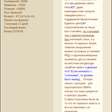
Сообщений:
11990
это при дневном свете.
Уважение:
+2639
Ночь
Ю?
, даже
Позитив:
+29350
комендантские патрули
Пол:
Мужской
передвигались с
Возраст:
47
[1978-09-20]
поддержкой бронетехники.
Провел на форуме:
Единого центр
А?
7 месяцев 17 дней
сопротивления не было,
Последний визит:
все стихийно,
но учитывая
Вчера 23:54:09
что у каждого мужчины
был
нехилый ствол, а у
многих «старших» более
тяжелое вооружение -
малые пусковые установки
РБД и крупнокалиберные
пулеметы для установки
на местные вездеходы
«шайтан арбы»
а дальше
что? Если начинать с
"учитывая", то должен
быть вывод...
. Потеря
связи с центром - для
партизанского МИРа
сигнал что пора шкерится
и прятать оружие.
Ставка Глуксмана была на
то что он захватит власть и
все ее признают, не
прокатила.