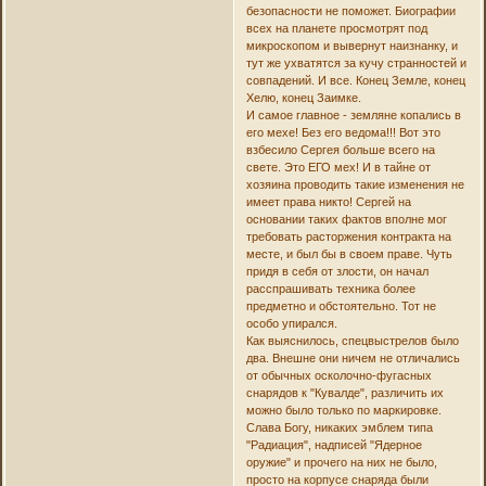
безопасности не поможет. Биографии
всех на планете просмотрят под
микроскопом и вывернут наизнанку, и
тут же ухватятся за кучу странностей и
совпадений. И все. Конец Земле, конец
Хелю, конец Заимке.
И самое главное - земляне копались в
его мехе! Без его ведома!!! Вот это
взбесило Сергея больше всего на
свете. Это ЕГО мех! И в тайне от
хозяина проводить такие изменения не
имеет права никто! Сергей на
основании таких фактов вполне мог
требовать расторжения контракта на
месте, и был бы в своем праве. Чуть
придя в себя от злости, он начал
расспрашивать техника более
предметно и обстоятельно. Тот не
особо упирался.
Как выяснилось, спецвыстрелов было
два. Внешне они ничем не отличались
от обычных осколочно-фугасных
снарядов к "Кувалде", различить их
можно было только по маркировке.
Слава Богу, никаких эмблем типа
"Радиация", надписей "Ядерное
оружие" и прочего на них не было,
просто на корпусе снаряда были