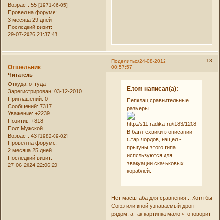
Возраст:
55
[1971-06-05]
Провел на форуме:
3 месяца 29 дней
Последний визит:
29-07-2026 21:37:48
13
Поделиться
24-08-2012
Отшельник
00:57:57
Читатель
Откуда:
оттуда
E.tom написал(а):
Зарегистрирован
: 03-12-2010
Приглашений:
0
Пепелац сравнительные
Сообщений:
7317
размеры.
Уважение:
+2239
Позитив:
+818
Пол:
Мужской
В батлтехвики в описании
Возраст:
43
[1982-09-02]
Стар Лордов, нащел -
Провел на форуме:
прыгуны этого типа
2 месяца 25 дней
используются для
Последний визит:
эвакуации скачьковых
27-06-2024 22:06:29
кораблей.
Нет масштаба для сравнения... Хотя бы
Союз или иной узнаваемый дроп
рядом, а так картинка мало что говорит