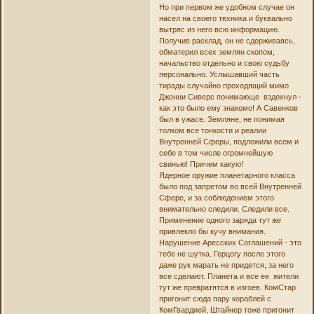
Но при первом же удобном случае он
насел на своего техника и буквально
вытряс из него всю информацию.
Получив расклад, он не сдерживаясь,
обматерил всех землян скопом,
начальство отдельно и свою судьбу
персонально. Услышавший часть
тирады случайно проходящий мимо
Джонни Сиверс понимающе вздохнул -
как это было ему знакомо! А Савенков
был в ужасе. Земляне, не понимая
толком все тонкости и реалии
Внутренней Сферы, подложили всем и
себе в том числе огромнейшую
свинью! Причем какую!
Ядерное оружие планетарного класса
было под запретом во всей Внутренней
Сфере, и за соблюдением этого
внимательно следили. Следили все.
Применение одного заряда тут же
привлекло бы кучу внимания.
Нарушение Аресских Соглашений - это
тебе не шутка. Герцогу после этого
даже рук марать не придется, за него
все сделают. Планета и все ее жители
тут же превратятся в изгоев. КомСтар
пригонит сюда пару кораблей с
КомГвардией, Штайнер тоже пригонит