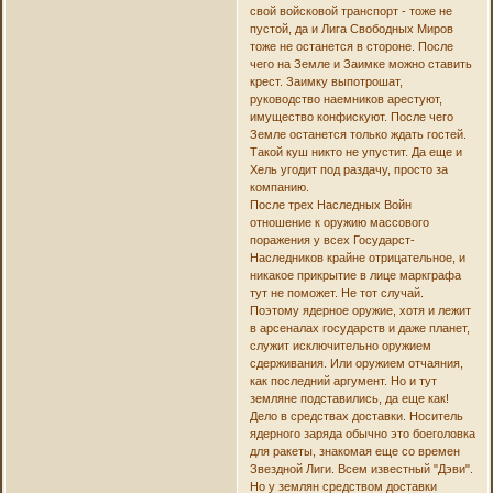
свой войсковой транспорт - тоже не
пустой, да и Лига Свободных Миров
тоже не останется в стороне. После
чего на Земле и Заимке можно ставить
крест. Заимку выпотрошат,
руководство наемников арестуют,
имущество конфискуют. После чего
Земле останется только ждать гостей.
Такой куш никто не упустит. Да еще и
Хель угодит под раздачу, просто за
компанию.
После трех Наследных Войн
отношение к оружию массового
поражения у всех Государст-
Наследников крайне отрицательное, и
никакое прикрытие в лице маркграфа
тут не поможет. Не тот случай.
Поэтому ядерное оружие, хотя и лежит
в арсеналах государств и даже планет,
служит исключительно оружием
сдерживания. Или оружием отчаяния,
как последний аргумент. Но и тут
земляне подставились, да еще как!
Дело в средствах доставки. Носитель
ядерного заряда обычно это боеголовка
для ракеты, знакомая еще со времен
Звездной Лиги. Всем известный "Дэви".
Но у землян средством доставки