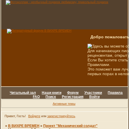
Добро пожаловать
Здесь вы можете о
Для начинающих писа
рецензентам, открыт 
Если Вы хотите стать
Правилами.
Это поможет вам луч
первых порах в нелов
Читальный зал
Наши книги
Форум
Участники
Правила
FAQ
Поиск
Регистрация
Войти
Активные темы
Привет, Гость!
Войдите
или
зарегистрируйтесь
.
»
В ВИХРЕ ВРЕМЕН
»
Проект "Механический солдат"