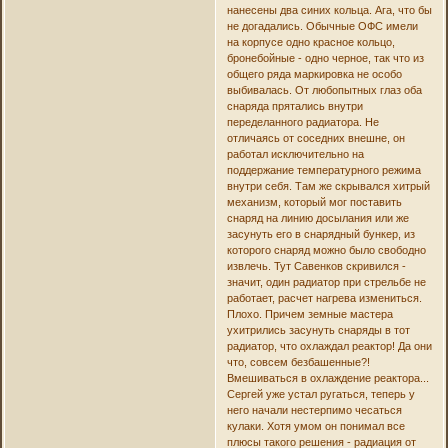
нанесены два синих кольца. Ага, что бы
не догадались. Обычные ОФС имели
на корпусе одно красное кольцо,
бронебойные - одно черное, так что из
общего ряда маркировка не особо
выбивалась. От любопытных глаз оба
снаряда прятались внутри
переделанного радиатора. Не
отличаясь от соседних внешне, он
работал исключительно на
поддержание температурного режима
внутри себя. Там же скрывался хитрый
механизм, который мог поставить
снаряд на линию досылания или же
засунуть его в снарядный бункер, из
которого снаряд можно было свободно
извлечь. Тут Савенков скривился -
значит, один радиатор при стрельбе не
работает, расчет нагрева измениться.
Плохо. Причем земные мастера
ухитрились засунуть снаряды в тот
радиатор, что охлаждал реактор! Да они
что, совсем безбашенные?!
Вмешиваться в охлаждение реактора...
Сергей уже устал ругаться, теперь у
него начали нестерпимо чесаться
кулаки. Хотя умом он понимал все
плюсы такого решения - радиация от