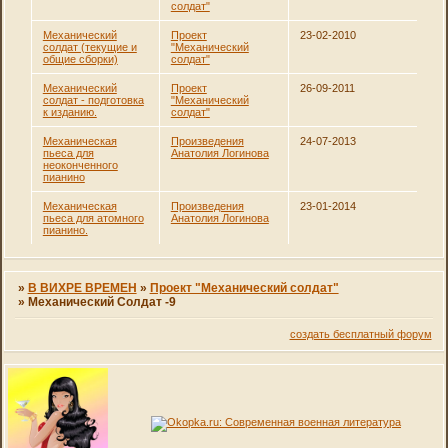
солдат"
Механический
Проект
23-02-2010
солдат (текущие и
"Механический
общие сборки)
солдат"
Механический
Проект
26-09-2011
солдат - подготовка
"Механический
к изданию.
солдат"
Механическая
Произведения
24-07-2013
пьеса для
Анатолия Логинова
неоконченного
пианино
Механическая
Произведения
23-01-2014
пьеса для атомного
Анатолия Логинова
пианино.
»
В ВИХРЕ ВРЕМЕН
»
Проект "Механический солдат"
»
Механический Солдат -9
создать бесплатный форум