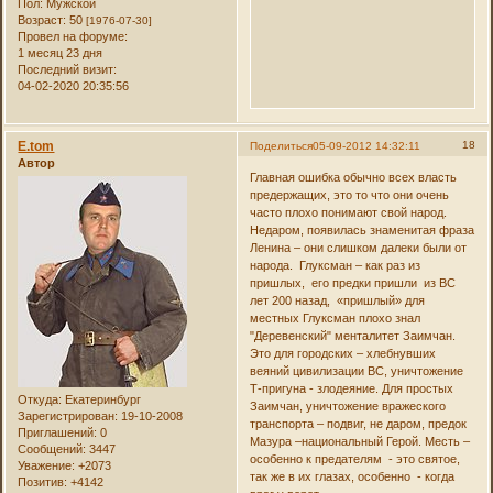
Пол:
Мужской
Возраст:
50
[1976-07-30]
Провел на форуме:
1 месяц 23 дня
Последний визит:
04-02-2020 20:35:56
E.tom
18
Поделиться
05-09-2012 14:32:11
Автор
Главная ошибка обычно всех власть
предержащих, это то что они очень
часто плохо понимают свой народ.
Недаром, появилась знаменитая фраза
Ленина – они слишком далеки были от
народа. Глуксман – как раз из
пришлых, его предки пришли из ВС
лет 200 назад, «пришлый» для
местных Глуксман плохо знал
"Деревенский" менталитет Заимчан.
Это для городских – хлебнувших
веяний цивилизации ВС, уничтожение
Т-пригуна - злодеяние. Для простых
Откуда:
Екатеринбург
Заимчан, уничтожение вражеского
Зарегистрирован
: 19-10-2008
транспорта – подвиг, не даром, предок
Приглашений:
0
Мазура –национальный Герой. Месть –
Сообщений:
3447
особенно к предателям - это святое,
Уважение:
+2073
так же в их глазах, особенно - когда
Позитив:
+4142