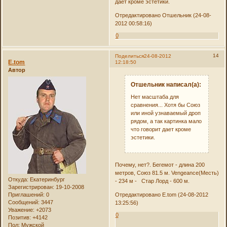
дает кроме эстетики.
Отредактировано Отшельник (24-08-
2012 00:58:16)
0
14
Поделиться
24-08-2012
E.tom
12:18:50
Автор
Отшельник написал(а):
Нет масштаба для
сравнения... Хотя бы Союз
или иной узнаваемый дроп
рядом, а так картинка мало
что говорит дает кроме
эстетики.
Почему, нет?. Бегемот - длина 200
метров, Союз 81.5 м. Vengeance(Месть)
Откуда:
Екатеринбург
- 234 м - Стар Лорд - 600 м.
Зарегистрирован
: 19-10-2008
Приглашений:
0
Отредактировано E.tom (24-08-2012
Сообщений:
3447
13:25:56)
Уважение:
+2073
0
Позитив:
+4142
Пол:
Мужской