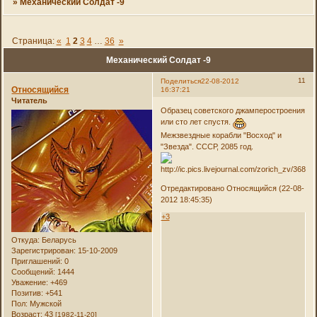
»
Механический Солдат -9
Страница:
«
1
2
3
4
…
36
»
Механический Солдат -9
11
Поделиться
22-08-2012
Относящийся
16:37:21
Читатель
Образец советского джамперостроения
или сто лет спустя.
Межзвездные корабли "Восход" и
"Звезда". СССР, 2085 год.
Отредактировано Относящийся (22-08-
2012 18:45:35)
+3
Откуда:
Беларусь
Зарегистрирован
: 15-10-2009
Приглашений:
0
Сообщений:
1444
Уважение:
+469
Позитив:
+541
Пол:
Мужской
Возраст:
43
[1982-11-20]