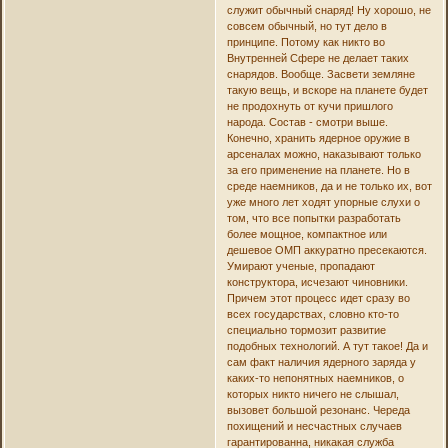
служит обычный снаряд! Ну хорошо, не
совсем обычный, но тут дело в
принципе. Потому как никто во
Внутренней Сфере не делает таких
снарядов. Вообще. Засвети земляне
такую вещь, и вскоре на планете будет
не продохнуть от кучи пришлого
народа. Состав - смотри выше.
Конечно, хранить ядерное оружие в
арсеналах можно, наказывают только
за его применение на планете. Но в
среде наемников, да и не только их, вот
уже много лет ходят упорные слухи о
том, что все попытки разработать
более мощное, компактное или
дешевое ОМП аккуратно пресекаются.
Умирают ученые, пропадают
конструктора, исчезают чиновники.
Причем этот процесс идет сразу во
всех государствах, словно кто-то
специально тормозит развитие
подобных технологий. А тут такое! Да и
сам факт наличия ядерного заряда у
каких-то непонятных наемников, о
которых никто ничего не слышал,
вызовет большой резонанс. Череда
похищений и несчастных случаев
гарантированна, никакая служба