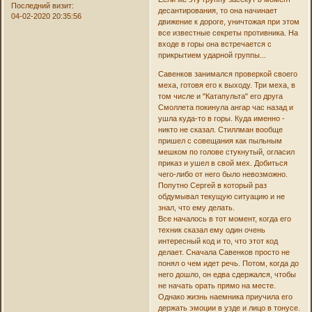
Последний визит:
десантирования, то она начинает
04-02-2020 20:35:56
движение к дороге, уничтожая при этом
все известные секреты противника. На
входе в горы она встречается с
прикрытием ударной группы...
Савенков занимался проверкой своего
меха, готовя его к выходу. Три меха, в
том числе и "Катапульта" его друга
Смоллета покинула ангар час назад и
ушла куда-то в горы. Куда именно -
никто не сказал. Стиллман вообще
пришел с совещания как пыльным
мешком по голове стукнутый, огласил
приказ и ушел в свой мех. Добиться
чего-либо от него было невозможно.
Попутно Сергей в который раз
обдумывал текущую ситуацию и не
знал, что ему делать.
Все началось в тот момент, когда его
техник сказал ему один очень
интересный код и то, что этот код
делает. Сначала Савенков просто не
понял о чем идет речь. Потом, когда до
него дошло, он едва сдержался, чтобы
не начать орать прямо на месте.
Однако жизнь наемника приучила его
держать эмоции в узде и лицо в тонусе.