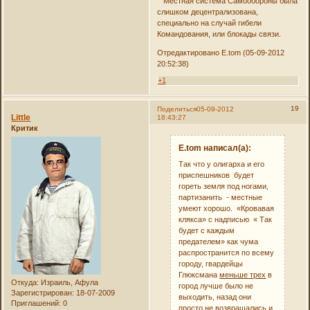
Местная система Самообороны была
слишком децентрализована,
специально на случай гибели
Командования, или блокады связи.
Отредактировано E.tom (05-09-2012
20:52:38)
+1
19
Поделиться
05-09-2012
Little
18:43:27
Критик
E.tom написал(а):
Так что у олигарха и его
приспешников будет
гореть земля под ногами,
партизанить - местные
умеют хорошо. «Кровавая
клякса» с надписью « Так
будет с каждым
предателем» как чума
распространится по всему
городу, гвардейцы
Глюксмана
меньше трех
в
Откуда:
Израиль, Афула
город лучше было не
Зарегистрирован
: 18-07-2009
выходить, назад они
Приглашений:
0
просто не возвращались и