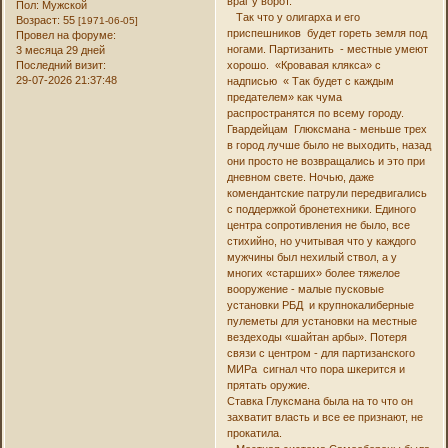
враг у ворот.
Пол:
Мужской
Так что у олигарха и его
Возраст:
55
[1971-06-05]
приспешников будет гореть земля под
Провел на форуме:
ногами. Партизанить - местные умеют
3 месяца 29 дней
Последний визит:
хорошо. «Кровавая клякса» с
29-07-2026 21:37:48
надписью « Так будет с каждым
предателем» как чума
распространятся по всему городу.
Гвардейцам Глюксмана - меньше трех
в город лучше было не выходить, назад
они просто не возвращались и это при
дневном свете. Ночью, даже
комендантские патрули передвигались
с поддержкой бронетехники. Единого
центра сопротивления не было, все
стихийно, но учитывая что у каждого
мужчины был нехилый ствол, а у
многих «старших» более тяжелое
вооружение - малые пусковые
установки РБД и крупнокалиберные
пулеметы для установки на местные
вездеходы «шайтан арбы». Потеря
связи с центром - для партизанского
МИРа сигнал что пора шкерится и
прятать оружие.
Ставка Глуксмана была на то что он
захватит власть и все ее признают, не
прокатила.