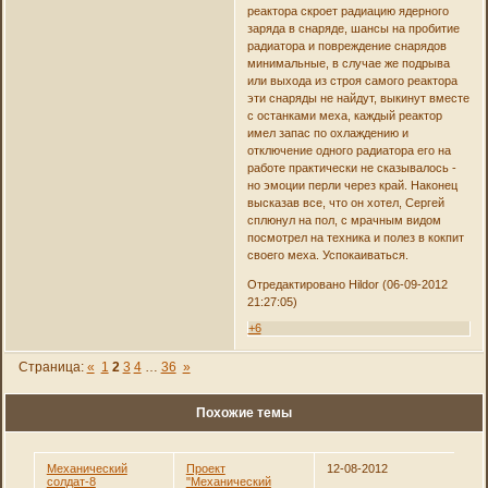
реактора скроет радиацию ядерного
заряда в снаряде, шансы на пробитие
радиатора и повреждение снарядов
минимальные, в случае же подрыва
или выхода из строя самого реактора
эти снаряды не найдут, выкинут вместе
с останками меха, каждый реактор
имел запас по охлаждению и
отключение одного радиатора его на
работе практически не сказывалось -
но эмоции перли через край. Наконец
высказав все, что он хотел, Сергей
сплюнул на пол, с мрачным видом
посмотрел на техника и полез в кокпит
своего меха. Успокаиваться.
Отредактировано Hildor (06-09-2012
21:27:05)
+6
Страница:
«
1
2
3
4
…
36
»
Похожие темы
Механический
Проект
12-08-2012
солдат-8
"Механический