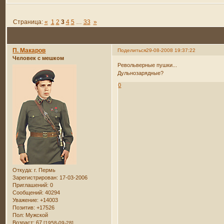
Страница:
«
1
2
3
4
5
…
33
»
П. Макаров
Поделиться
29-08-2008 19:37:22
Человек с мешком
Револьверные пушки...
Дульнозарядные?
0
Откуда:
г. Пермь
Зарегистрирован
: 17-03-2006
Приглашений:
0
Сообщений:
40294
Уважение:
+14003
Позитив:
+17526
Пол:
Мужской
Возраст:
67
[1958-09-28]