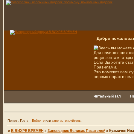
Добро пожаловат
Здесь вы можете 
Для начинающих пис
рецензентам, открыт
Если Вы хотите стат
Правилами.
Это поможет вам лу
первых порах в нел
Читальный зал
Н
Привет, Гость!
Войдите
или
зарегистрируйтесь
.
»
В ВИХРЕ ВРЕМЕН
»
Заповедник Великих Писателей
»
Кузмичев Ива