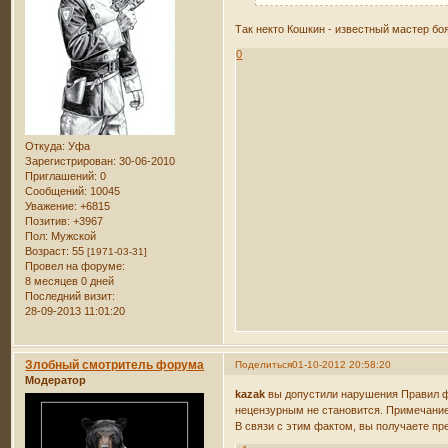
Так некто Кошкин - известный мастер боя
0
Откуда:
Уфа
Зарегистрирован
: 30-06-2010
Приглашений:
0
Сообщений:
10045
Уважение:
+6815
Позитив:
+3967
Пол:
Мужской
Возраст:
55
[1971-03-31]
Провел на форуме:
8 месяцев 0 дней
Последний визит:
28-09-2013 11:01:20
Злобный смотритель форума
Поделиться
01-10-2012 20:58:20
Модератор
kazak
вы допустили нарушения Правил фо
нецензурным не становится. Примечание
В связи с этим фактом, вы получаете пр