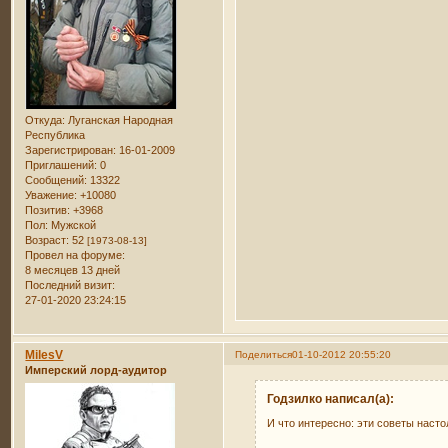
Откуда:
Луганская Народная
Республика
Зарегистрирован
: 16-01-2009
Приглашений:
0
Сообщений:
13322
Уважение:
+10080
Позитив:
+3968
Пол:
Мужской
Возраст:
52
[1973-08-13]
Провел на форуме:
8 месяцев 13 дней
Последний визит:
27-01-2020 23:24:15
MilesV
Поделиться
01-10-2012 20:55:20
Имперский лорд-аудитор
Годзилко написал(а):
И что интересно: эти советы насто