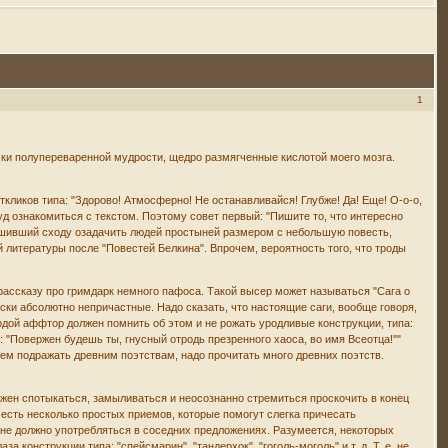
1
мки полупереваренной мудрости, щедро размягченные кислотой моего мозга.
кликов типа: "Здорово! Атмосферно! Не останавливайся! Глубже! Да! Еще! О-о-о,
руд ознакомиться с текстом. Поэтому совет первый: "Пишите то, что интересно
, решивший сходу озадачить людей простыней размером с небольшую повесть,
й литературы после "Повестей Белкина". Впрочем, вероятность того, что троды
рассказу про гримдарк немного пафоса. Такой высер может называться "Сага о
ки абсолютно непричастные. Надо сказать, что настоящие саги, вообще говоря,
дой аффтор должен помнить об этом и не рожать уродливые конструкции, типа:
 "Повержен будешь ты, гнусный отродь презренного хаоса, во имя Всеотца!""
чем подражать древним поэтствам, надо прочитать много древних поэтств.
лжен спотыкаться, замыливаться и неосознанно стремиться проскочить в конец
о есть несколько простых приемов, которые помогут слегка причесать
о не должно употребляться в соседних предложениях. Разумеется, некоторых
а конструкции типа: "спейсмарин", "тандерхок", "гоголь-моголь" и т. д. Т. е. не