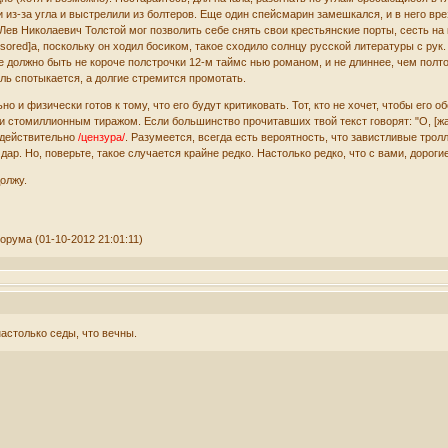
 из-за угла и выстрелили из болтеров. Еще один спейсмарин замешкался, и в него вр
 Лев Николаевич Толстой мог позволить себе снять свои крестьянские порты, сесть на
nsored]а, поскольку он ходил босиком, такое сходило солнцу русской литературы с рук
должно быть не короче полстрочки 12-м таймс нью романом, и не длиннее, чем полтор
ль спотыкается, а долгие стремится промотать.
о и физически готов к тому, что его будут критиковать. Тот, кто не хочет, чтобы его
и стомиллионным тиражом. Если большинство прочитавших твой текст говорят: "О, [жал
я действительно
/цензура/
. Разумеется, всегда есть вероятность, что завистливые тро
дар. Но, поверьте, такое случается крайне редко. Настолько редко, что с вами, дорогие
должу.
рума (01-10-2012 21:01:11)
настолько седы, что вечны.