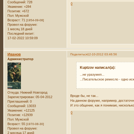
Сообщений:
728
0
Уважение:
+284
Позитив:
+672
Пол:
Мужской
Возраст:
71
[1954-09-08]
Провел на форуме:
1 месяц 18 дней
Последний визит:
17-02-2022 10:59:09
Иванов
Поделиться
12-10-2012 03:46:56
Администратор
Kuptzov написал(а):
...не уразумеп...
...Писательское ремесло - одно ис
Откуда:
Нижний Новгород
Вроде бы, не так...
Зарегистрирован
: 05-04-2012
На данном форуме, например, достаточно
Приглашений:
0
И это общение, как я понимаю, нисколько
Сообщений:
13033
Уважение:
+12125
0
Позитив:
+12939
Пол:
Мужской
Возраст:
55
[1970-08-30]
Провел на форуме:
2 месяца 17 дней