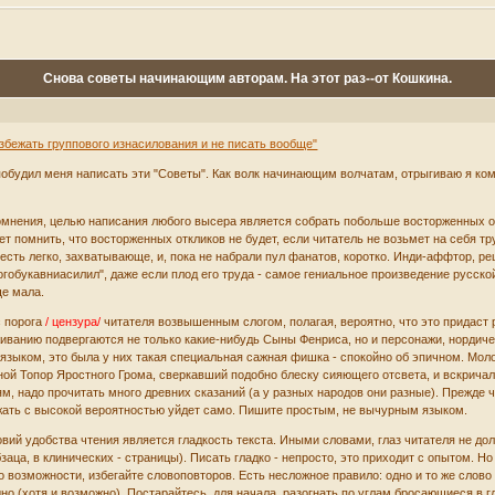
Снова советы начинающим авторам. На этот раз--от Кошкина.
збежать группового изнасилования и не писать вообще"
побудил меня написать эти "Советы". Как волк начинающим волчатам, отрыгиваю я ко
сомнения, целью написания любого высера является собрать побольше восторженных от
ет помнить, что восторженных откликов не будет, если читатель не возьмет на себя т
То есть легко, захватывающе, и, пока не набрали пул фанатов, коротко. Инди-аффтор
огобукавниасилил", даже если плод его труда - самое гениальное произведение русско
ще мала.
с порога
/ цензура/
читателя возвышенным слогом, полагая, вероятно, что это придаст 
ванию подвергаются не только какие-нибудь Сыны Фенриса, но и персонажи, нордичес
зыком, это была у них такая специальная сажная фишка - спокойно об эпичном. Моло
ой Топор Яростного Грома, сверкавший подобно блеску сияющего отсвета, и вскричал:
, надо прочитать много древних сказаний (а у разных народов они разные). Прежде 
ажать с высокой вероятностью уйдет само. Пишите простым, не вычурным языком.
вий удобства чтения является гладкость текста. Иными словами, глаз читателя не до
аца, в клинических - страницы). Писать гладко - непросто, это приходит с опытом. Н
 возможности, избегайте словоповторов. Есть несложное правило: одно и то же слов
но (хотя и возможно). Постарайтесь, для начала, разогнать по углам бросающиеся в глаз