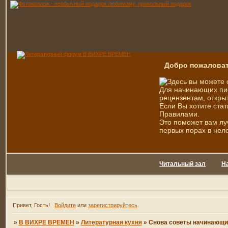
Добро пожаловат
Здесь вы можете 
Для начинающих пис
рецензентам, открыт
Если Вы хотите стат
Правилами.
Это поможет вам лу
первых порах в нел
Читальный зал
Н
Привет, Гость!
Войдите
или
зарегистрируйтесь
.
»
В ВИХРЕ ВРЕМЕН
»
Литературная кухня
»
Снова советы начинающим 