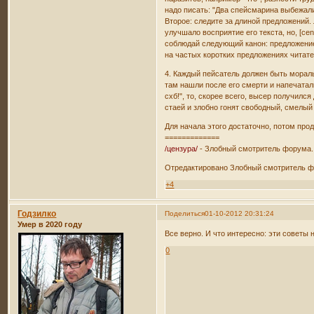
надо писать: "Два спейсмарина выбежали
Второе: следите за длиной предложений.
улучшало восприятие его текста, но, [ce
соблюдай следующий канон: предложение 
на частых коротких предложениях читате
4. Каждый пейсатель должен быть моральн
там нашли после его смерти и напечатал
схб!", то, скорее всего, высер получилс
стаей и злобно гонят свободный, смелый 
Для начала этого достаточно, потом про
=============
/цензура/
- Злобный смотритель форума.
Отредактировано Злобный смотритель фо
+4
Годзилко
Поделиться
01-10-2012 20:31:24
Умер в 2020 году
Все верно. И что интересно: эти советы 
0