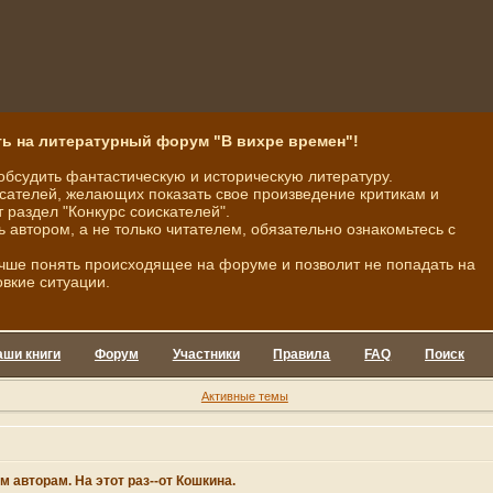
ь на литературный форум "В вихре времен"!
обсудить фантастическую и историческую литературу.
ателей, желающих показать свое произведение критикам и
 раздел "Конкурс соискателей".
ь автором, а не только читателем, обязательно ознакомьтесь с
чше понять происходящее на форуме и позволит не попадать на
овкие ситуации.
аши книги
Форум
Участники
Правила
FAQ
Поиск
Активные темы
авторам. На этот раз--от Кошкина.