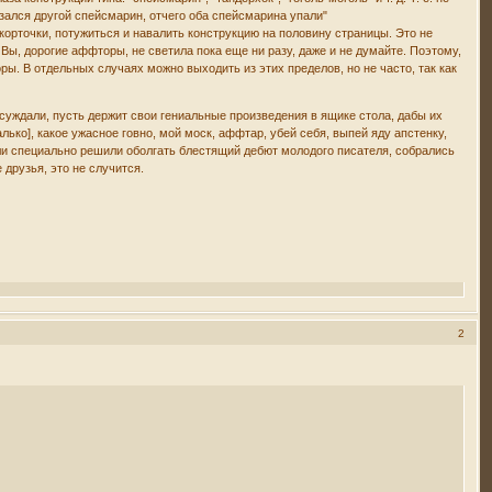
езался другой спейсмарин, отчего оба спейсмарина упали"
 корточки, потужиться и навалить конструкцию на половину страницы. Это не
. Вы, дорогие аффторы, не светила пока еще ни разу, даже и не думайте. Поэтому,
ы. В отдельных случаях можно выходить из этих пределов, но не часто, так как
 обсуждали, пусть держит свои гениальные произведения в ящике стола, дабы их
ько], какое ужасное говно, мой моск, аффтар, убей себя, выпей яду апстенку,
лли специально решили оболгать блестящий дебют молодого писателя, собрались
 друзья, это не случится.
2