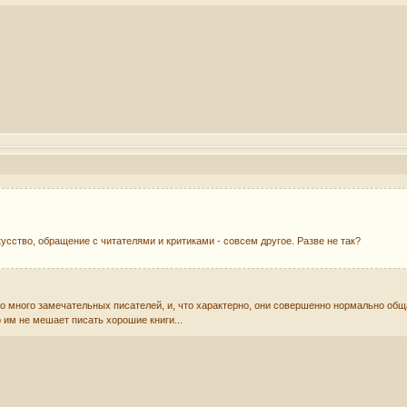
кусство, обращение с читателями и критиками - совсем другое. Разве не так?
 много замечательных писателей, и, что характерно, они совершенно нормально общают
 им не мешает писать хорошие книги...