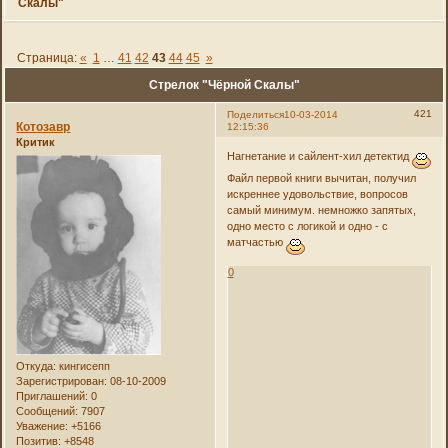
Скалы"
Страница:
«
1
…
41
42
43
44
45
»
Стрелок "Чёрной Скалы"
421
Поделиться
10-03-2014
Котозавр
12:15:36
Критик
Нагнетание и сайлент-хил детектид
Файл первой книги вычитан, получил
искреннее удовольствие, вопросов
самый минимум. немножко запятых,
одно место с логикой и одно - с
матчастью
0
Откуда:
кингисепп
Зарегистрирован
: 08-10-2009
Приглашений:
0
Сообщений:
7907
Уважение:
+5166
Позитив:
+8548