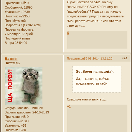
Я уже наезжал за это: Почему
Приглашений:
0
"наемники" о СВОИХ? Почему не
Сообщений:
11990
"парни/ребята"? Правда там начало
Уважение:
+2639
Позитив:
+29350
предложения придется переделывать:
Пол:
Мужской
"Мои ребята от меня..." или что-то в
Возраст:
47
[1978-09-20]
этом духе...
Провел на форуме:
0
7 месяцев 17 дней
Последний визит:
Вчера 23:54:09
Батяня
424
Поделиться
15-03-2014 13:11:25
Читатель
Set Sever написал(а):
Да, я, конечно, сейчас
представлял из себя
Слишком много запятых....
+1
Откуда:
Москва - Мценск
Зарегистрирован
: 24-10-2013
Приглашений:
0
Сообщений:
317
Уважение:
+76
Позитив:
+280