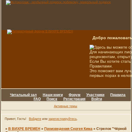
Добро пожаловать
Здесь вы можете о
Для начинающих писа
рецензентам, открыт 
Если Вы хотите стать
Правилами.
Это поможет вам луч
первых порах в нелов
Читальный зал
Наши книги
Форум
Участники
Правила
FAQ
Поиск
Регистрация
Войти
Активные темы
Привет, Гость!
Войдите
или
зарегистрируйтесь
.
»
В ВИХРЕ ВРЕМЕН
»
Произведения Сергея Кима
»
Стрелок "Чёрной