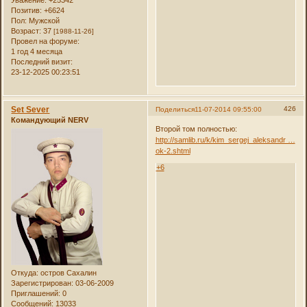
Уважение:
+25342
Позитив:
+6624
Пол:
Мужской
Возраст:
37
[1988-11-26]
Провел на форуме:
1 год 4 месяца
Последний визит:
23-12-2025 00:23:51
Set Sever
426
Поделиться
11-07-2014 09:55:00
Командующий NERV
Второй том полностью:
http://samlib.ru/k/kim_sergej_aleksandr …
ok-2.shtml
+6
Откуда:
остров Сахалин
Зарегистрирован
: 03-06-2009
Приглашений:
0
Сообщений:
13033