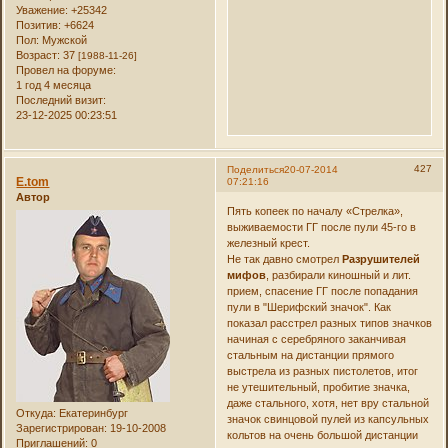
Уважение:
+25342
Позитив:
+6624
Пол:
Мужской
Возраст:
37
[1988-11-26]
Провел на форуме:
1 год 4 месяца
Последний визит:
23-12-2025 00:23:51
427
Поделиться
20-07-2014
E.tom
07:21:16
Автор
Пять копеек по началу «Стрелка»,
выживаемости ГГ после пули 45-го в
железный крест.
Не так давно смотрел
Разрушителей
мифов
, разбирали киношный и лит.
прием, спасение ГГ после попадания
пули в "Шерифский значок". Как
показал расстрел разных типов значков
начиная с серебряного заканчивая
стальным на дистанции прямого
выстрела из разных пистолетов, итог
не утешительный, пробитие значка,
даже стального, хотя, нет вру стальной
Откуда:
Екатеринбург
значок свинцовой пулей из капсульных
Зарегистрирован
: 19-10-2008
кольтов на очень большой дистанции
Приглашений:
0