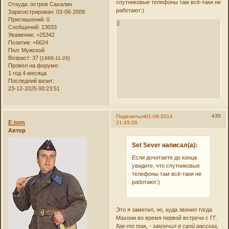
спутниковые телефоны там всё-таки не
Откуда:
остров Сахалин
работают:)
Зарегистрирован
: 03-06-2009
Приглашений:
0
0
Сообщений:
13033
Уважение:
+25342
Позитив:
+6624
Пол:
Мужской
Возраст:
37
[1988-11-26]
Провел на форуме:
1 год 4 месяца
Последний визит:
23-12-2025 00:23:51
430
Поделиться
01-08-2014
E.tom
21:45:26
Автор
Set Sever написал(а):
Если дочитаете до конца
увидите, что спутниковые
телефоны там всё-таки не
работают:)
Это я заметил, но, куда звонил тогда
Махони во время первой встречи с ГГ.
Как-то так, - закончил я свой рассказ,