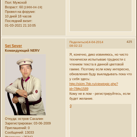
Пол:
Мужской
Возраст:
60
[1966-04-19]
Провел на форуме:
10 дней 18 часов
Последний визит:
01-03-2021 21:10:05
425
Поделиться
14-04-2014
Set Sever
08:02:22
Командующий NERV
Я, конечно, дико извиняюсь, но чисто
технически испытываю трудности с
чтением текста в данной цветовой
гамме. Поэтому если кому интересно,
обновления буду выкладывать пока что
у себя здесь:
http://skim.7bb.ru/viewtopic.php?
id=78#p1589
Кому не в лом - регистрируйтесь, если
будет желание.
0
Откуда:
остров Сахалин
Зарегистрирован
: 03-06-2009
Приглашений:
0
Сообщений:
13033