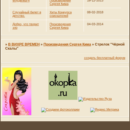
Флудилка-4
Произведения
16-12-2013
Сергея Кима
Случайный билет в
Хиты Конкурса
08-02-2018
детство.
соискателей
Добро, что творит
Произведения
04-03-2014
зло
Сергея Кима
»
В ВИХРЕ ВРЕМЕН
»
Произведения Сергея Кима
»
Стрелок "Чёрной
Скалы"
создать бесплатный форум