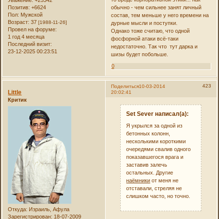
Позитив:
+6624
обычно - чем сильнее занят личный
Пол:
Мужской
состав, тем меньше у него времени на
Возраст:
37
[1988-11-26]
дурные мысли и поступки.
Провел на форуме:
Однако тоже считаю, что одной
1 год 4 месяца
фосфорной атаки всё-таки
Последний визит:
недостаточно. Так что тут дарка и
23-12-2025 00:23:51
шизы будет побольше.
0
423
Поделиться
10-03-2014
Little
20:02:41
Критик
Set Sever написал(а):
Я укрылся за одной из
бетонных колонн,
несколькими короткими
очередями свалив одного
показавшегося врага и
заставив залечь
остальных. Другие
наёмники
от меня не
отставали, стреляя не
слишком часто, но точно.
Откуда:
Израиль, Афула
Зарегистрирован
: 18-07-2009