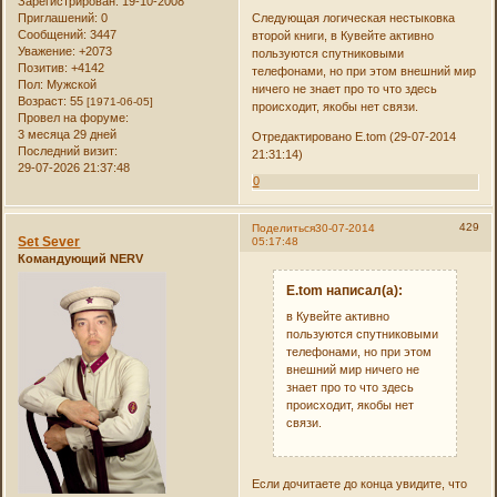
Зарегистрирован
: 19-10-2008
Приглашений:
0
Следующая логическая нестыковка
Сообщений:
3447
второй книги, в Кувейте активно
Уважение:
+2073
пользуются спутниковыми
Позитив:
+4142
телефонами, но при этом внешний мир
Пол:
Мужской
ничего не знает про то что здесь
Возраст:
55
[1971-06-05]
происходит, якобы нет связи.
Провел на форуме:
3 месяца 29 дней
Отредактировано E.tom (29-07-2014
Последний визит:
21:31:14)
29-07-2026 21:37:48
0
429
Поделиться
30-07-2014
Set Sever
05:17:48
Командующий NERV
E.tom написал(а):
в Кувейте активно
пользуются спутниковыми
телефонами, но при этом
внешний мир ничего не
знает про то что здесь
происходит, якобы нет
связи.
Если дочитаете до конца увидите, что