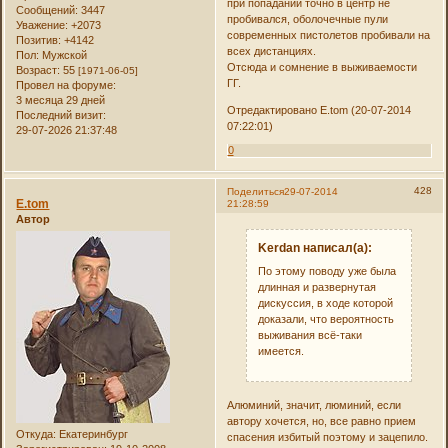
при попадании точно в центр не
Сообщений:
3447
пробивался, оболочечные пули
Уважение:
+2073
современных пистолетов пробивали на
Позитив:
+4142
всех дистанциях.
Пол:
Мужской
Отсюда и сомнение в выживаемости
Возраст:
55
[1971-06-05]
ГГ.
Провел на форуме:
3 месяца 29 дней
Отредактировано E.tom (20-07-2014
Последний визит:
07:22:01)
29-07-2026 21:37:48
0
428
Поделиться
29-07-2014
E.tom
21:28:59
Автор
Kerdan написал(а):
По этому поводу уже была
длинная и развернутая
дискуссия, в ходе которой
доказали, что вероятность
выживания всё-таки
имеется.
Алюминий, значит, люминий, если
автору хочется, но, все равно прием
Откуда:
Екатеринбург
спасения избитый поэтому и зацепило.