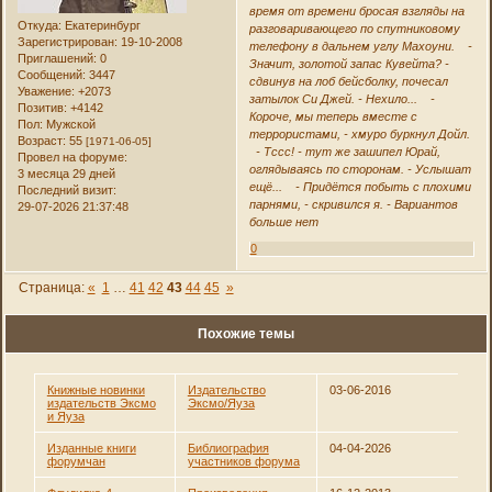
время от времени бросая взгляды на
Откуда:
Екатеринбург
разговаривающего по спутниковому
Зарегистрирован
: 19-10-2008
телефону в дальнем углу Махоуни. -
Приглашений:
0
Значит, золотой запас Кувейта? -
Сообщений:
3447
сдвинув на лоб бейсболку, почесал
Уважение:
+2073
затылок Си Джей. - Нехило... -
Позитив:
+4142
Короче, мы теперь вместе с
Пол:
Мужской
террористами, - хмуро буркнул Дойл.
Возраст:
55
[1971-06-05]
- Тссс! - тут же зашипел Юрай,
Провел на форуме:
оглядываясь по сторонам. - Услышат
3 месяца 29 дней
ещё... - Придётся побыть с плохими
Последний визит:
парнями, - скривился я. - Вариантов
29-07-2026 21:37:48
больше нет
0
Страница:
«
1
…
41
42
43
44
45
»
Похожие темы
Книжные новинки
Издательство
03-06-2016
издательств Эксмо
Эксмо/Яуза
и Яуза
Изданные книги
Библиография
04-04-2026
форумчан
участников форума