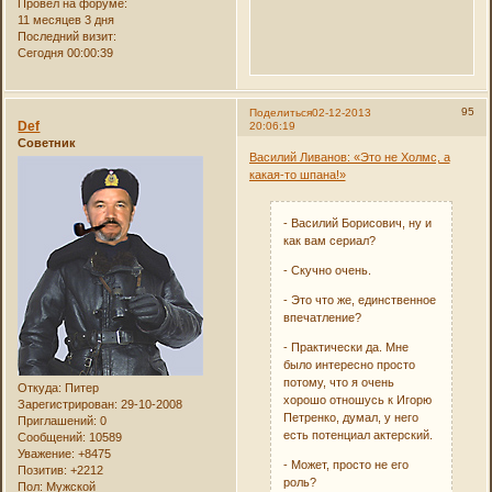
Провел на форуме:
11 месяцев 3 дня
Последний визит:
Сегодня 00:00:39
95
Поделиться
02-12-2013
Def
20:06:19
Советник
Василий Ливанов: «Это не Холмс, а
какая-то шпана!»
- Василий Борисович, ну и
как вам сериал?
- Скучно очень.
- Это что же, единственное
впечатление?
- Практически да. Мне
было интересно просто
потому, что я очень
Откуда:
Питер
хорошо отношусь к Игорю
Зарегистрирован
: 29-10-2008
Петренко, думал, у него
Приглашений:
0
есть потенциал актерский.
Сообщений:
10589
Уважение:
+8475
- Может, просто не его
Позитив:
+2212
роль?
Пол:
Мужской