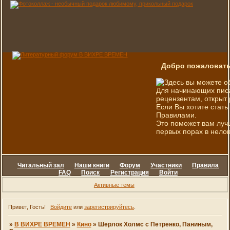
Добро пожаловать
Здесь вы можете о
Для начинающих писа
рецензентам, открыт 
Если Вы хотите стать
Правилами.
Это поможет вам луч
первых порах в нелов
Читальный зал
Наши книги
Форум
Участники
Правила
FAQ
Поиск
Регистрация
Войти
Активные темы
Привет, Гость!
Войдите
или
зарегистрируйтесь
.
»
В ВИХРЕ ВРЕМЕН
»
Кино
»
Шерлок Холмс с Петренко, Паниным,