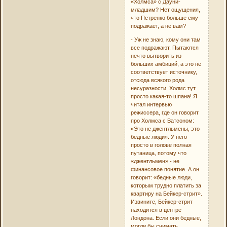
«Холмса» с Дауни-
младшим? Нет ощущения,
что Петренко больше ему
подражает, а не вам?
- Уж не знаю, кому они там
все подражают. Пытаются
нечто вытворить из
больших амбиций, а это не
соответствует источнику,
отсюда всякого рода
несуразности. Холмс тут
просто какая-то шпана! Я
читал интервью
режиссера, где он говорит
про Холмса с Ватсоном:
«Это не джентльмены, это
бедные люди». У него
просто в голове полная
путаница, потому что
«джентльмен» - не
финансовое понятие. А он
говорит: «бедные люди,
которым трудно платить за
квартиру на Бейкер-стрит».
Извините, Бейкер-стрит
находится в центре
Лондона. Если они бедные,
могли бы снимать