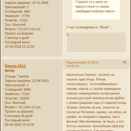
Странно тк у меня он
Зарегистрирован
: 03-11-2008
присутствует в самом
Приглашений:
0
наибюджетнейшем пакете.
Сообщений:
3961
Уважение:
+7794
Позитив:
+1261
Пол:
Женский
У нас телевидение от "Воли"...
Возраст:
53
[1972-09-24]
Провел на форуме:
0
2 месяца 6 дней
Последний визит:
13-02-2018 22:12:59
93
Поделиться
02-12-2013
Rimma 2610
14:28:14
Автор
Касательно Панина - не могу не
Откуда:
Тамбов
сказать одну вещь. Вчера,
Зарегистрирован
: 22-04-2013
соскучившись по полюбившимся
Приглашений:
0
героям, нашла, и, пылая праведным
Сообщений:
6586
гневом справедливого возмущения,
Уважение:
+7118
скачала русский перевод Конан-Дойла
Позитив:
+15803
Пол:
Женский
с иллюстрациями еще от издания конца
Возраст:
42
[1983-10-26]
19 века. Шерлок на них, конечно не
Провел на форуме:
похож на Петренко, однако, ни кепки, ни
5 месяцев 28 дней
трубки, ни твидового пиджака, как в
Последний визит:
фильме Масленникова, не было, а вот
09-05-2026 18:10:36
Уотсон оказался волшебным образом
похож на Панина. Так что здесь