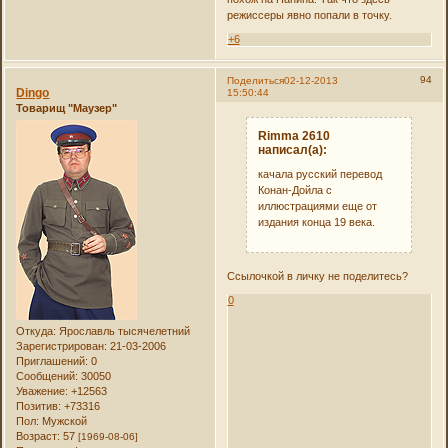
режиссеры явно попали в точку.
+6
94
Поделиться
02-12-2013
Dingo
15:50:44
Товарищ "Маузер"
Rimma 2610
написал(а):
качала русский перевод
Конан-Дойла с
иллюстрациями еще от
издания конца 19 века.
Ссылочкой в личку не поделитесь?
0
Откуда:
Ярославль тысячелетний
Зарегистрирован
: 21-03-2006
Приглашений:
0
Сообщений:
30050
Уважение:
+12563
Позитив:
+73316
Пол:
Мужской
Возраст:
57
[1969-08-06]