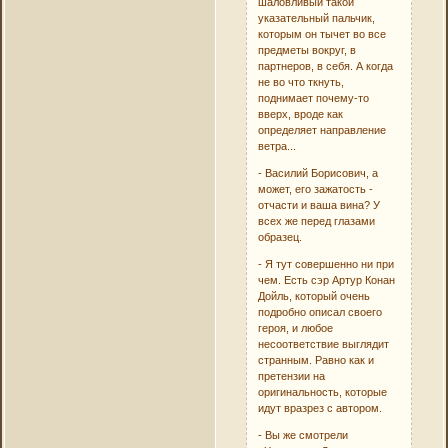
шаловливый такой
указательный пальчик,
которым он тычет во все
предметы вокруг, в
партнеров, в себя. А когда
не во что ткнуть,
поднимает почему-то
вверх, вроде как
определяет направление
ветра...
- Василий Борисович, а
может, его зажатость -
отчасти и ваша вина? У
всех же перед глазами
образец.
- Я тут совершенно ни при
чем. Есть сэр Артур Конан
Дойль, который очень
подробно описал своего
героя, и любое
несоответствие выглядит
странным. Равно как и
претензии на
оригинальность, которые
идут вразрез с автором.
- Вы же смотрели