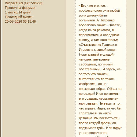
Возраст:
69
[1957-03-08]
- Его - не его, как
Провел на форуме:
профессионал он в любой
1 месяц 14 дней
роли должен быть
Последний визит:
органичен. А Петренко
20-07-2026 05:15:46
абсолютно зажат... Знаете,
когда была реклама, я
переключил на соседнюю
кнопку, и там шел фильм
«Счастливчик Пашка» с
Игорем в главной роли.
Нормальный молодой
человек: внутренне
свободный, логичный,
обаятельный... А здесь, из-
за того что зажат и
пытается что-то такое
изобразить, он не
проживает образ. Образ-то
не создан! И он не может
его создать: неорганичен,
наигрывает. Не верит в то,
что играет. Ищет, за что бы
спрятаться, за какой
деталью. Вы посмотрите,
после каждой фразы он
поджимает губы. Или вдруг
у него появляется