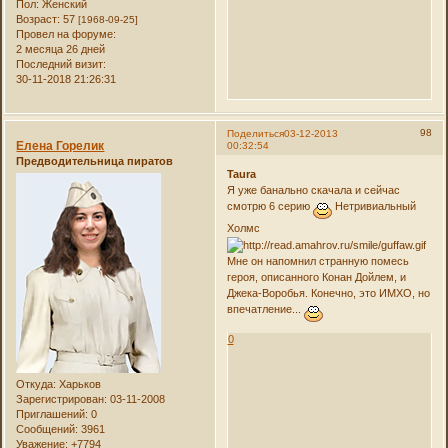
Пол:
Женский
Возраст:
57
[1968-09-25]
Провел на форуме:
2 месяца 26 дней
Последний визит:
30-11-2018 21:26:31
98
Поделиться
03-12-2013
Елена Горелик
00:32:54
Предводительница пиратов
Taura
Я уже банально скачала и сейчас
смотрю 6 серию
Нетривиальный
Холмс
Мне он напомнил странную помесь
героя, описанного Конан Дойлем, и
Джека-Воробья. Конечно, это ИМХО, но
впечатление...
0
Откуда:
Харьков
Зарегистрирован
: 03-11-2008
Приглашений:
0
Сообщений:
3961
Уважение:
+7794