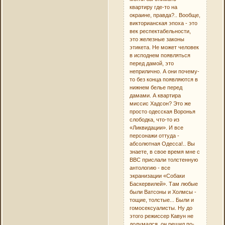
квартиру где-то на
окраине, правда?.. Вообще,
викторианская эпоха - это
век респектабельности,
это железные законы
этикета. Не может человек
в исподнем появляться
перед дамой, это
неприлично. А они почему-
то без конца появляются в
нижнем белье перед
дамами. А квартира
миссис Хадсон? Это же
просто одесская Воронья
слободка, что-то из
«Ликвидации». И все
персонажи оттуда -
абсолютная Одесса!.. Вы
знаете, в свое время мне с
ВВС прислали толстенную
антологию - все
экранизации «Собаки
Баскервилей». Там любые
были Ватсоны и Холмсы -
тощие, толстые... Были и
гомосексуалисты. Ну до
этого режиссер Кавун не
додумался, он решил по-