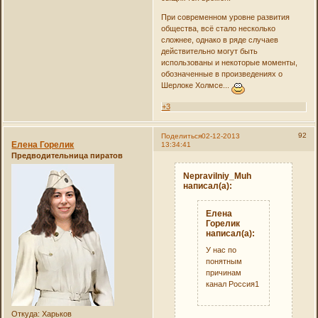
При современном уровне развития
общества, всё стало несколько
сложнее, однако в ряде случаев
действительно могут быть
использованы и некоторые моменты,
обозначенные в произведениях о
Шерлоке Холмсе...
+3
92
Поделиться
02-12-2013
Елена Горелик
13:34:41
Предводительница пиратов
Nepravilniy_Muh
написал(а):
Елена
Горелик
написал(а):
У нас по
понятным
причинам
канал Россия1
Откуда:
Харьков