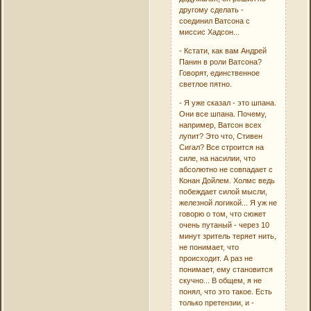
другому сделать -
соединил Ватсона с
миссис Хадсон...
- Кстати, как вам Андрей
Панин в роли Ватсона?
Говорят, единственное
светлое пятно.
- Я уже сказал - это шпана.
Они все шпана. Почему,
например, Ватсон всех
лупит? Это что, Стивен
Сигал? Все строится на
силе, на насилии, что
абсолютно не совпадает с
Конан Дойлем. Холмс ведь
побеждает силой мысли,
железной логикой... Я уж не
говорю о том, что сюжет
очень путаный - через 10
минут зритель теряет нить,
не понимает, что
происходит. А раз не
понимает, ему становится
скучно... В общем, я не
понял, что это такое. Есть
только претензии, и -