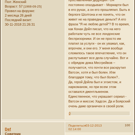
Пол:
Женский
постоянно опаздывает - Мориарти был
Возраст:
57
[1968-09-25]
в его руках, а он его прошляпил. Быть в
Провел на форуме:
берлоге Шолтона и не понять, что он
2 месяца 26 дней
живет не на праведные деньги? А его
Последний визит:
фраза "Я не люблю детей"? В то время,
30-11-2018 21:26:31
как Конан Дойл писал, что на него
работали чуть не все лондонские
беспризорники. И он не просто им
платил за услуги - он их уважал, как,
впрочем, и они его. У меня вообще
сложилось такое впечатление, что он
распутывает все дела случайно. Вот и
с обрядом дома Месгрейвов –
получается, что почти все раскрутил
Ватсон, хотя и был болен. Или
благодаря тому, что был болен?..
Да, герой Дойла был и эгоистом, и
наркоманом, но при всем этом
оставался джентльменом.
Единственное, что украшает сериал -
Ватсон и миссис Хадсон. Да и Боярский
очень даже органичен в своей роли.
0
100
Поделиться
03-12-2013
Def
02:14:00
Советник