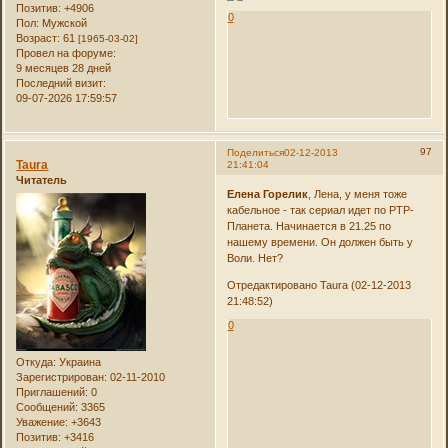
Позитив:
+4906
0
Пол:
Мужской
Возраст:
61
[1965-03-02]
Провел на форуме:
9 месяцев 28 дней
Последний визит:
09-07-2026 17:59:57
97
Поделиться
02-12-2013
Taura
21:41:04
Читатель
Елена Горелик
, Лена, у меня тоже
кабельное - так сериал идет по РТР-
Планета. Начинается в 21.25 по
нашему времени. Он должен быть у
Воли. Нет?
Отредактировано Taura (02-12-2013
21:48:52)
0
Откуда:
Украина
Зарегистрирован
: 02-11-2010
Приглашений:
0
Сообщений:
3365
Уважение:
+3643
Позитив:
+3416