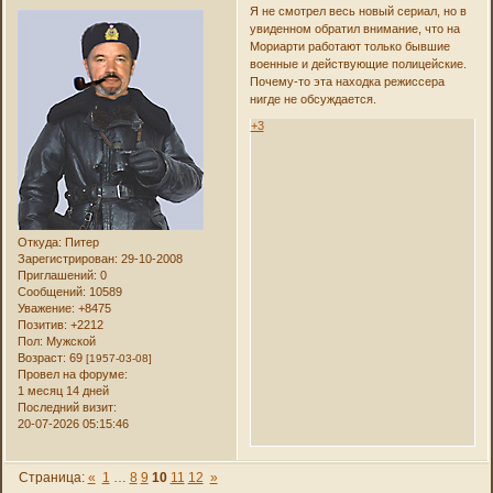
Я не смотрел весь новый сериал, но в
увиденном обратил внимание, что на
Мориарти работают только бывшие
военные и действующие полицейские.
Почему-то эта находка режиссера
нигде не обсуждается.
+3
Откуда:
Питер
Зарегистрирован
: 29-10-2008
Приглашений:
0
Сообщений:
10589
Уважение:
+8475
Позитив:
+2212
Пол:
Мужской
Возраст:
69
[1957-03-08]
Провел на форуме:
1 месяц 14 дней
Последний визит:
20-07-2026 05:15:46
Страница:
«
1
…
8
9
10
11
12
»