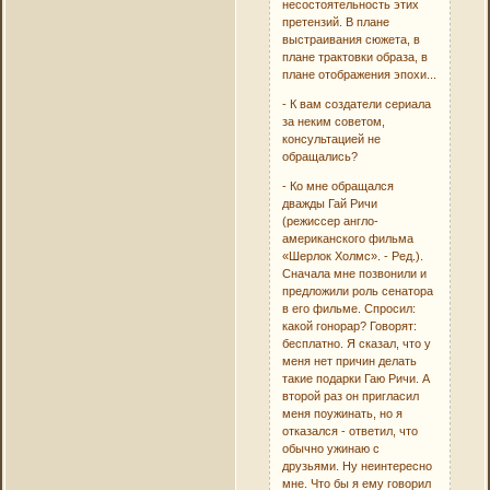
несостоятельность этих
претензий. В плане
выстраивания сюжета, в
плане трактовки образа, в
плане отображения эпохи...
- К вам создатели сериала
за неким советом,
консультацией не
обращались?
- Ко мне обращался
дважды Гай Ричи
(режиссер англо-
американского фильма
«Шерлок Холмс». - Ред.).
Сначала мне позвонили и
предложили роль сенатора
в его фильме. Спросил:
какой гонорар? Говорят:
бесплатно. Я сказал, что у
меня нет причин делать
такие подарки Гаю Ричи. А
второй раз он пригласил
меня поужинать, но я
отказался - ответил, что
обычно ужинаю с
друзьями. Ну неинтересно
мне. Что бы я ему говорил