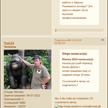
работы у Кавуна.
Понимаете почему? Это
просто говорит об их
высоком
профессионализме...
0
96
Поделиться
02-12-2013
Tva134
20:20:14
Читатель
Dingo написал(а):
Rimma 2610 написал(а):
качала русский перевод
Конан-Дойла с
иллюстрациями еще от
издания конца 19 века.
Ссылочкой в личку не
поделитесь?
Откуда:
Москва
Зарегистрирован
: 04-07-2012
Хм, я бы тоже не отказался. От
Приглашений:
0
ссылочки в личку.
Сообщений:
6680
Уважение:
+16237