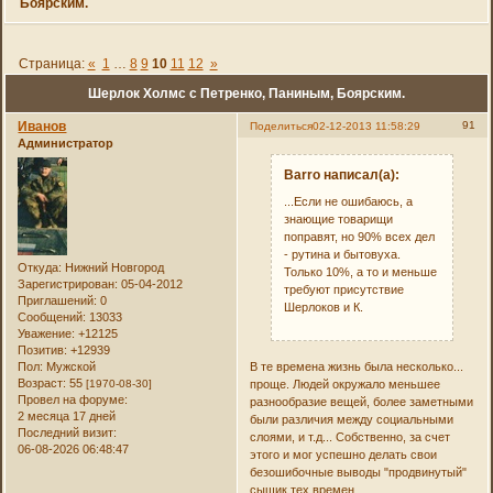
Боярским.
Страница:
«
1
…
8
9
10
11
12
»
Шерлок Холмс с Петренко, Паниным, Боярским.
Иванов
91
Поделиться
02-12-2013 11:58:29
Администратор
Barro написал(а):
...Если не ошибаюсь, а
знающие товарищи
поправят, но 90% всех дел
- рутина и бытовуха.
Откуда:
Нижний Новгород
Только 10%, а то и меньше
Зарегистрирован
: 05-04-2012
требуют присутствие
Приглашений:
0
Шерлоков и К.
Сообщений:
13033
Уважение:
+12125
Позитив:
+12939
Пол:
Мужской
В те времена жизнь была несколько...
Возраст:
55
[1970-08-30]
проще. Людей окружало меньшее
Провел на форуме:
разнообразие вещей, более заметными
2 месяца 17 дней
были различия между социальными
Последний визит:
слоями, и т.д... Собственно, за счет
06-08-2026 06:48:47
этого и мог успешно делать свои
безошибочные выводы "продвинутый"
сыщик тех времен.