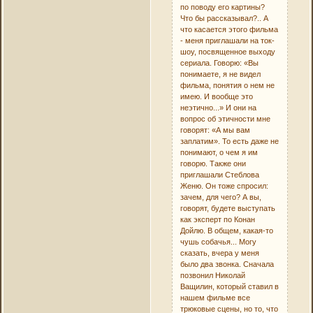
по поводу его картины?
Что бы рассказывал?.. А
что касается этого фильма
- меня приглашали на ток-
шоу, посвященное выходу
сериала. Говорю: «Вы
понимаете, я не видел
фильма, понятия о нем не
имею. И вообще это
неэтично...» И они на
вопрос об этичности мне
говорят: «А мы вам
заплатим». То есть даже не
понимают, о чем я им
говорю. Также они
приглашали Стеблова
Женю. Он тоже спросил:
зачем, для чего? А вы,
говорят, будете выступать
как эксперт по Конан
Дойлю. В общем, какая-то
чушь собачья... Могу
сказать, вчера у меня
было два звонка. Сначала
позвонил Николай
Ващилин, который ставил в
нашем фильме все
трюковые сцены, но то, что