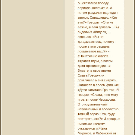
он сказал по поводу
сериала, непечатно. А
потом раздался еще один
звонок. Спрашиваю: «Кто
это?» Говорят: «Это не
важно, я ваш зритель... Вы
видели?» «Видел», -
отвечаю. «Вы не
догадываетесь, почему
после этого сериала
показывают ваш?» -
«Понятия не имею». -
«Травят ядом, а потом
дают противоядие...»
Знаете, в свое время
Слава Говорухин
приглашал меня сыграть
Паганеля в своем фильме
«Дети капитана Гранта». Я
говорю: «Слава, я не могу
играть после Черкасова.
Это изумительный,
наполненный и абсолютно
точный образ. Что, буду
повторять его?» И теперь я
понимаю, почему
отказались и Женя
Миронов, и Хабенский от