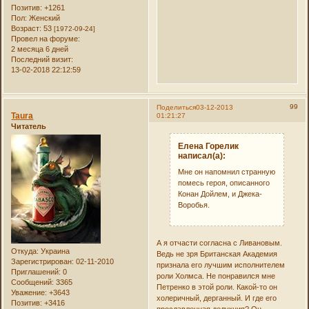
Позитив:
+1261
Пол:
Женский
Возраст:
53
[1972-09-24]
Провел на форуме:
2 месяца 6 дней
Последний визит:
13-02-2018 22:12:59
99
Поделиться
03-12-2013
Taura
01:21:27
Читатель
Елена Горелик
написал(а):
Мне он напомнил странную
помесь героя, описанного
Конан Дойлем, и Джека-
Воробья.
А я отчасти согласна с Ливановым.
Откуда:
Украина
Ведь не зря Британская Академия
Зарегистрирован
: 02-11-2010
признала его лучшим исполнителем
Приглашений:
0
роли Холмса. Не понравился мне
Сообщений:
3365
Петренко в этой роли. Какой-то он
Уважение:
+3643
холеричный, дерганный. И где его
Позитив:
+3416
прославленная дедукция? Он