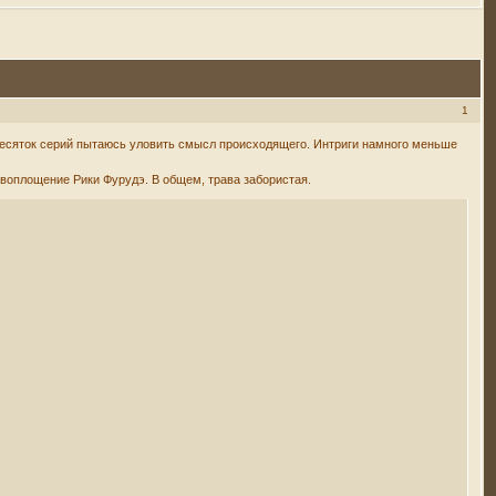
1
е десяток серий пытаюсь уловить смысл происходящего. Интриги намного меньше
- воплощение Рики Фурудэ. В общем, трава забористая.