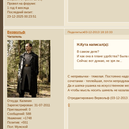
Провел на форуме:
1 год 4 месяца
Последний визит:
23-12-2025 00:23:51
Вервольф
Поделиться
03-12-2013 18:10:33
Читатель
Н.Кута написал(а):
В самом деле?
И как она в плане удобства? Была
Сейчас вот думаю, не зря ли...
С непривычки - тяжелая. Постоянно над
сочетании - теплейшая, почти непродува
Да и шапка-ушанка на искусственном меху
А чтобы мысль носить шинель не казалас
Отредактировано Вервольф (03-12-2013 1
Откуда:
Калинин
0
Зарегистрирован
: 31-07-2011
Приглашений:
0
Сообщений:
588
Уважение:
+1748
Позитив:
+551
Пол:
Мужской