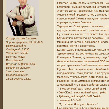
Смотрел не отрываясь, с интересом и и
Главгерой - бывший солдат, ныне телохр
А вот его дочка - редкостный гик. На ви
Американский президент. Чёрт, это прост
сфеерический Обама в вакууме, только е
пор верить даже в Америке...
Террористы. Один другого потешнее, хот
круто, но потом начали страшно сливать
Ну, и самая мякотка - это сюжет. А он д
БД захвачен, взят в кольцо солдатами, 
Откуда:
остров Сахалин
минигана, но который помирает в неплох
Зарегистрирован
: 03-06-2009
Приглашений:
0
понимаю, рейтинг и всё такое...
Сообщений:
13033
Кстати, зачем в президентском лимузине
Уважение:
+25342
"джевеллинов" по вертолётам не слишком
Позитив:
+6624
И концовка. Точнее, кульминация, когда
Пол:
Мужской
безопасной в плане современной ПВО не
Возраст:
37
[1988-11-26]
корректируемыми бомбами или ракетами "
Провел на форуме:
Однако! Пилот получил приказ бомбить Б
1 год 4 месяца
в радиоэфире - "там девочка! я не буду 
Последний визит:
медальку от президента. Хотя должен бы
23-12-2025 00:23:51
Наверное, когда Эммерих снимал этот эпи
атмосферой, что сердце действительно 
"- Вижу зелёный дым, вижу синий дым!
- Это СКью1, вижу зелёный дым, приём!
- Дай мне, дай сюда! Отбой! Отбой!
- Командир! Отбой!
- О, Господи. Я их уже сбросил."
Но Эммерих это не Бэй, который снимает 