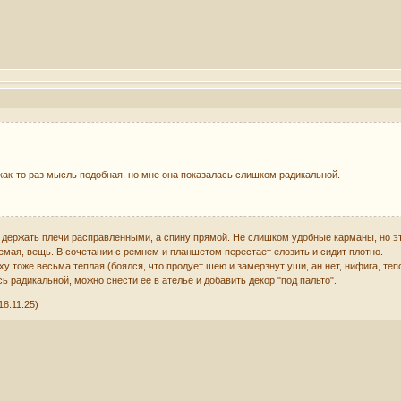
 как-то раз мысль подобная, но мне она показалась слишком радикальной.
о держать плечи расправленными, а спину прямой. Не слишком удобные карманы, но э
емая, вещь. В сочетании с ремнем и планшетом перестает елозить и сидит плотно.
 тоже весьма теплая (боялся, что продует шею и замерзнут уши, ан нет, нифига, тепо,
ь радикальной, можно снести её в ателье и добавить декор "под пальто".
8:11:25)