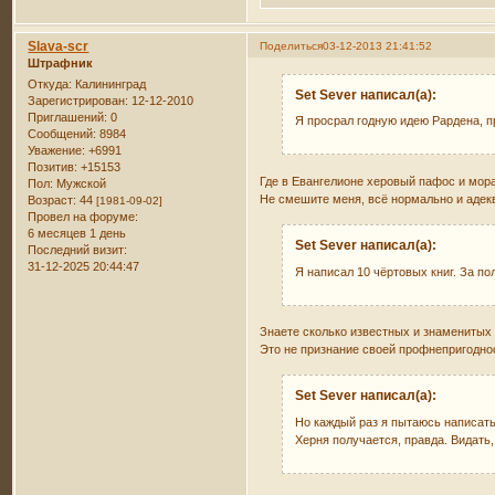
Slava-scr
Поделиться
03-12-2013 21:41:52
Штрафник
Откуда:
Калининград
Set Sever написал(а):
Зарегистрирован
: 12-12-2010
Приглашений:
0
Я просрал годную идею Рардена, 
Сообщений:
8984
Уважение:
+6991
Позитив:
+15153
Где в Евангелионе херовый пафос и мор
Пол:
Мужской
Не смешите меня, всё нормально и адек
Возраст:
44
[1981-09-02]
Провел на форуме:
6 месяцев 1 день
Set Sever написал(а):
Последний визит:
31-12-2025 20:44:47
Я написал 10 чёртовых книг. За по
Знаете сколько известных и знаменитых 
Это не признание своей профнепригодност
Set Sever написал(а):
Но каждый раз я пытаюсь написать 
Херня получается, правда. Видать,