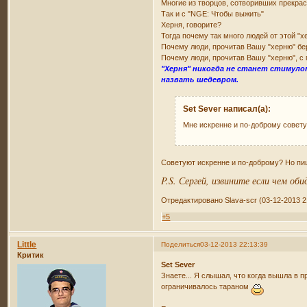
Многие из творцов, сотворивших прекрасн
Так и с "NGE: Чтобы выжить"
Херня, говорите?
Тогда почему так много людей от этой "х
Почему люди, прочитав Вашу "херню" бер
Почему люди, прочитав Вашу "херню", с 
"Херня" никогда не станет стимуло
назвать шедевром.
Set Sever написал(а):
Мне искренне и по-доброму совету
Советуют искренне и по-доброму? Но пиши
P.S. Сергей, извините если чем обид
Отредактировано Slava-scr (03-12-2013 2
+5
Little
Поделиться
03-12-2013 22:13:39
Критик
Set Sever
Знаете... Я слышал, что когда вышла в п
ограничивалось тараном