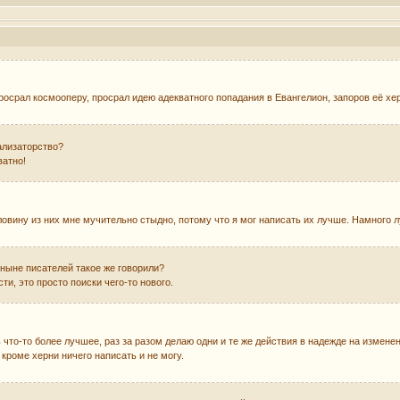
просрал космооперу, просрал идею адекватного попадания в Евангелион, запоров её 
ализаторство?
ватно!
ловину из них мне мучительно стыдно, потому что я мог написать их лучше. Намного л
ныне писателей такое же говорили?
и, это просто поиски чего-то нового.
что-то более лучшее, раз за разом делаю одни и те же действия в надежде на изменен
 кроме херни ничего написать и не могу.