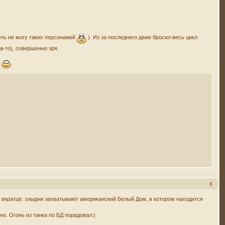
еть не могу таких персонажей
). Из за последнего даже бросил весь цикл
а-то), совершенно зря.
у
6
 вкратце: злыдни захватывают американский Белый Дом, в котором находится
но. Огонь из танка по БД порадовал:)