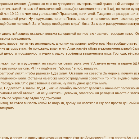
скренним смехом. Давненько мне не доводилось смотреть такой красочный и фееричес
анитель какой-то важной политической шишки(не запомнил кто это был), по жизни лузер
д ей лет 10-12, но чем она увлекается? Правильно, политикой. Тащится с президента и 
о сплошной ржач. Ну, подумаешь негр - в Пятом элементе человечеством тоже негр рул
щё более нелепый. Зато "лидер свободного мира", ёпта. За мир и разоружение выступа
я двинутый хацкер оказался весьма колоритной личностью - за него террорам плюс. Ос
 своим поведением.
емонстрирует не то что анимешную, а логику на уровне гамбургера. Или вообще отсутст
но не штурмуется. Не положено, видите ли. А как насчёт сбить межконтинентальной ба
ой целости и сохранности тушки с одухотворённым выражением лица. Господа, её расст
 лежит почти игрушечный, но такой понтовый гранатомёт? А зачем нужны в гараже БД
 разумная мысль. РПГ-7 подбивает "абрамс" в лоб, ваааууу...
 "рапторы" летят, чтобы разнести БД в хлам. Оставим на совести Эммериха, почему 
подвижной цели. Оставим на его же многострадальной совести и то, что, видимо, уд
воздух-земля" с расстояния в сотню, ну пусть даже десяток миль.
Д. Подлетает. А затем ВИДИТ, как на лужайку выбегает девочка и начинает пафосно 
бомбить! отбой атаки!". БД не уничтожен, девочка, главгерой ип резидент вместе с зал
л бы по-хорошему отдан под трибунал.
зод, то хотел вызвать какой-то надрыв, драму, но налажал и сделал просто дешёый ко
замирало.
хоть и попсу, но попсу красивую и неглупую (тот же Армагеддон" - это просто Ад, но