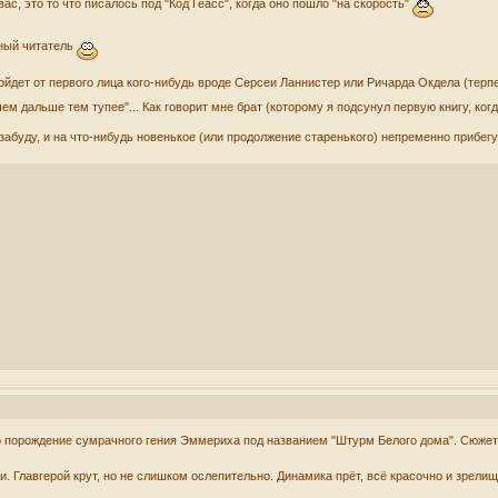
ас, это то что писалось под "Код Геасс", когда оно пошло "на скорость"
ьный читатель
пойдет от первого лица кого-нибудь вроде Серсеи Ланнистер или Ричарда Окдела (терп
ем дальше тем тупее"... Как говорит мне брат (которому я подсунул первую книгу, когд
е забуду, и на что-нибудь новенькое (или продолжение старенького) непременно прибег
 порождение сумрачного гения Эммериха под названием "Штурм Белого дома". Сюжет
. Главгерой крут, но не слишком ослепительно. Динамика прёт, всё красочно и зрелищ