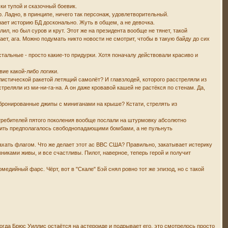
ки тупой и сказочный боевик.
. Ладно, в принципе, ничего так персонаж, удовлетворительный.
знает историю БД досконально. Жуть в общем, а не девочка.
ил, но был суров и крут. Этот же на президента вообще не тянет, такой
ет, ага. Можно подумать никто новости не смотрит, чтобы в такую байду до сих
тальные - просто какие-то придурки. Хотя поначалу действовали красиво и
вие какой-либо логики.
ллистической ракетой летящий самолёт? И главзлодей, которого расстреляли из
реляли из ми-ни-га-на. А он даже кровавой кашей не растёкся по стенам. Да,
 бронированные джипы с миниганами на крыше? Кстати, стрелять из
истребителей пятого поколения вообще послали на штурмовку абсолютно
арить предполагалось свободнопадающими бомбами, а не пульнуть
махать флагом. Что же делает этот ас ВВС США? Правильно, закатывает истерику
ожниками живы, и все счастливы. Пилот, наверное, теперь герой и получит
медийный фарс. Чёрт, вот в "Скале" Бэй снял ровно тот же эпизод, но с такой
 когда Брюс Уиллис остаётся на астероиде и подрывает его, это смотрелось просто