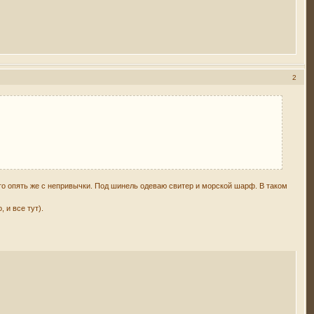
2
то опять же с непривычки. Под шинель одеваю свитер и морской шарф. В таком
 и все тут).