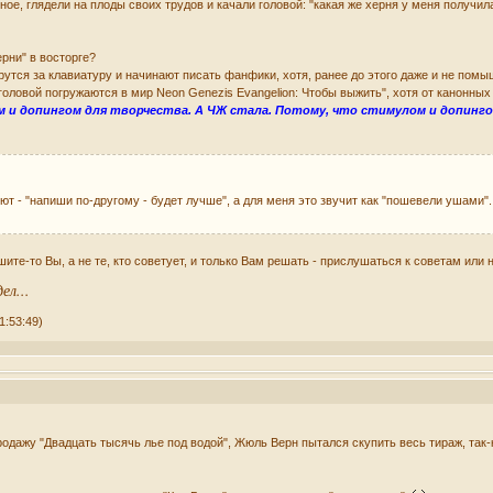
ое, глядели на плоды своих трудов и качали головой: "какая же херня у меня получила
ерни" в восторге?
утся за клавиатуру и начинают писать фанфики, хотя, ранее до этого даже и не помы
головой погружаются в мир Neon Genezis Evangelion: Чтобы выжить", хотя от канонны
м и допингом для творчества. А ЧЖ стала. Потому, что стимулом и допин
ют - "напиши по-другому - будет лучше", а для меня это звучит как "пошевели ушами"
те-то Вы, а не те, кто советует, и только Вам решать - прислушаться к советам или н
ел...
1:53:49)
родажу "Двадцать тысячь лье под водой", Жюль Верн пытался скупить весь тираж, так-