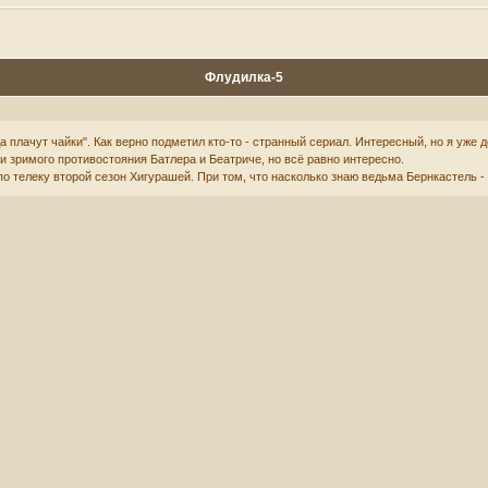
Флудилка-5
 плачут чайки". Как верно подметил кто-то - странный сериал. Интересный, но я уж
 и зримого противостояния Батлера и Беатриче, но всё равно интересно.
по телеку второй сезон Хигурашей. При том, что насколько знаю ведьма Бернкастель 