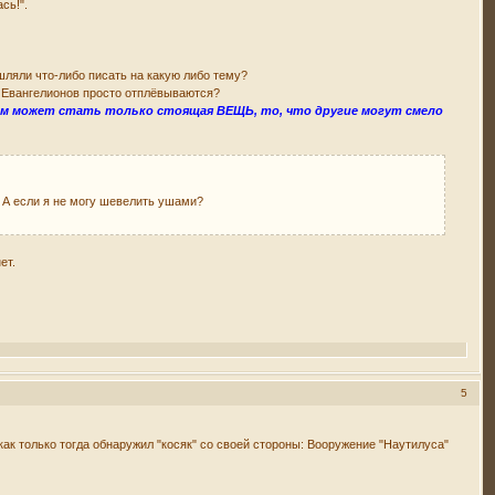
сь!".
шляли что-либо писать на какую либо тему?
х Евангелионов просто отплёвываются?
гом может стать только стоящая ВЕЩЬ, то, что другие могут смело
. А если я не могу шевелить ушами?
ет.
5
как только тогда обнаружил "косяк" со своей стороны: Вооружение "Наутилуса"