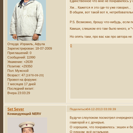
Единственное что мне не понравилось у в
Хм... Кажется я это где-то уже говорил...
В общем, вот такой вот я, нетребовател
P.S. Возможно, брошу что-нибудь, если 
Камши, слишком его там было много, и "ч
Но опять таки, про вас как про автора н
Откуда:
Израиль, Афула
0
Зарегистрирован
: 18-07-2009
Приглашений:
0
Сообщений:
11990
Уважение:
+2639
Позитив:
+29350
Пол:
Мужской
Возраст:
47
[1978-09-20]
Провел на форуме:
7 месяцев 17 дней
Последний визит:
Вчера 23:03:29
Set Sever
Поделиться
04-12-2013 03:09:39
Командующий NERV
Будучи слоупоком посмотрел очередного
главгерой и с дочерью.
О хорошем, что понравилось: экшен и бои
О плохом: всё остальное.