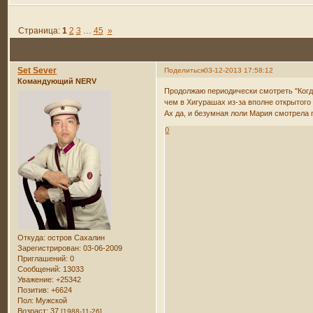
Страница:
1
2
3
…
45
»
Set Sever
Поделиться
03-12-2013 17:58:12
Командующий NERV
Продолжаю периодически смотреть "Когда
чем в Хигурашах из-за вполне открытого
Ах да, и безумная лоли Мария смотрела 
0
Откуда:
остров Сахалин
Зарегистрирован
: 03-06-2009
Приглашений:
0
Сообщений:
13033
Уважение:
+25342
Позитив:
+6624
Пол:
Мужской
Возраст:
37
[1988-11-26]