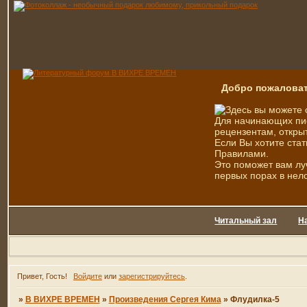
Добро пожаловат
Здесь вы можете 
Для начинающих пис
рецензентам, открыт
Если Вы хотите стат
Правилами.
Это поможет вам лу
первых порах в нел
Читальный зал
Н
Привет, Гость!
Войдите
или
зарегистрируйтесь
.
»
В ВИХРЕ ВРЕМЕН
»
Произведения Сергея Кима
»
Флудилка-5