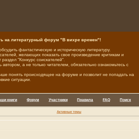
ь на литературный форум "В вихре времен"!
обсудить фантастическую и историческую литературу.
ателей, желающих показать свое произведение критикам и
 раздел "Конкурс соискателей".
ь автором, а не только читателем, обязательно ознакомьтесь с
чше понять происходящее на форуме и позволит не попадать на
овкие ситуации.
аши книги
Форум
Участники
Правила
FAQ
Поиск
Активные темы