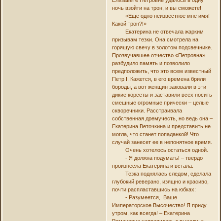
Елизавете Петровне удалось в одну
ночь взойти на трон, и вы сможете!
«Еще одно неизвестное мне имя!
Какой трон?!»
Екатерина не отвечала жарким
призывам тезки. Она смотрела на
горящую свечу в золотом подсвечнике.
Прозвучавшее отчество «Петровна»
разбудило память и позволило
предположить, что это всем известный
Петр I. Кажется, в его времена брили
бороды, а вот женщин заковали в эти
дикие корсеты и заставили всех носить
смешные огромные прически – целые
скворечники. Расстраивала
собственная дремучесть, но ведь она –
Екатерина Веточкина и представить не
могла, что станет попаданкой! Что
случай занесет ее в непонятное время.
Очень хотелось остаться одной.
- Я должна подумать! – твердо
произнесла Екатерина и встала.
Тезка поднялась следом, сделала
глубокий реверанс, изящно и красиво,
почти распластавшись на юбках:
- Разумеется, Ваше
Императорское Высочество! Я приду
утром, как всегда! – Екатерина