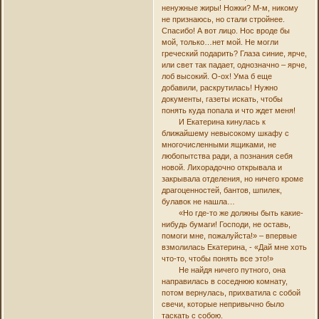
ненужные жиры! Ножки? М-м, никому
не признаюсь, но стали стройнее.
Спасибо! А вот лицо. Нос вроде бы
мой, только…нет мой. Не могли
греческий подарить? Глаза синие, ярче,
или свет так падает, однозначно – ярче,
лоб высокий. О-ох! Ума б еще
добавили, раскрутилась! Нужно
документы, газеты искать, чтобы
понять куда попала и что ждет меня!
И Екатерина кинулась к
ближайшему невысокому шкафу с
многочисленными ящиками, не
любопытства ради, а познания себя
новой. Лихорадочно открывала и
закрывала отделения, но ничего кроме
драгоценностей, бантов, шпилек,
булавок не нашла…
«Но где-то же должны быть какие-
нибудь бумаги! Господи, не оставь,
помоги мне, пожалуйста!» – впервые
взмолилась Екатерина, - «Дай мне хоть
что-то, чтобы понять все это!»
Не найдя ничего путного, она
направилась в соседнюю комнату,
потом вернулась, прихватила с собой
свечи, которые непривычно было
таскать с собою.