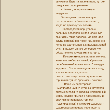
движения. Едва та заканчивала, тут же
следовало распоряжение:
- Нет-нет, еще раз повтори,
неудачно!
В конец измотав горничную,
Екатерина потребовала выяснить,
когда же принесут ей поесть.
Шаргородская вернулась с
большим серебряным подносом, где
высилась горка тарелок. За нею шел
слуга, который нес такой же, держа его
легко на растопыренных пальцах левой
руки. В правой он нес белоснежную,
обрамленную кружевами скатерть.
По комнате поплыл запах молока,
ванили и, любимых Катей, абрикосов,
перебиваемый пряностями. В желудке
заурчало. Екатерина подошла к столу,
что застелили, и сделала
самостоятельную попытку присесть,
горничная тут же бросилась помогать.
- Ваше Императорское
Высочество, суп из куриных потрохов,
антрме рулады из кролика, клюквенный
морс, ордевр крылья с пармезаном и
рябчики по-испански, торнбут
глассированный с кулисом раковым, -
Шаргородская начала перечислять