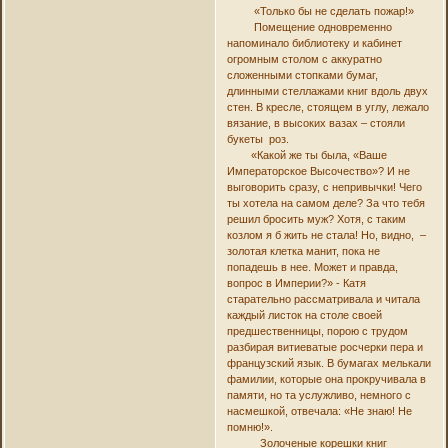
«Только бы не сделать пожар!»
Помещение одновременно
напоминало библиотеку и кабинет
огромным столом с аккуратно
сложенными стопками бумаг,
длинными стеллажами книг вдоль двух
стен. В кресле, стоящем в углу, лежало
вязание, в высоких вазах – стояли
букеты роз.
«Какой же ты была, «Ваше
Императорское Высочество»? И не
выговорить сразу, с непривычки! Чего
ты хотела на самом деле? За что тебя
решил бросить муж? Хотя, с таким
козлом я б жить не стала! Но, видно, –
золотая клетка манит, пока не
попадешь в нее. Может и правда,
вопрос в Империи?» - Катя
старательно рассматривала и читала
каждый листок на столе своей
предшественницы, порою с трудом
разбирая витиеватые росчерки пера и
французский язык. В бумагах мелькали
фамилии, которые она прокручивала в
памяти, но та услужливо, немного с
насмешкой, отвечала: «Не знаю! Не
помню!».
Золоченые корешки книг