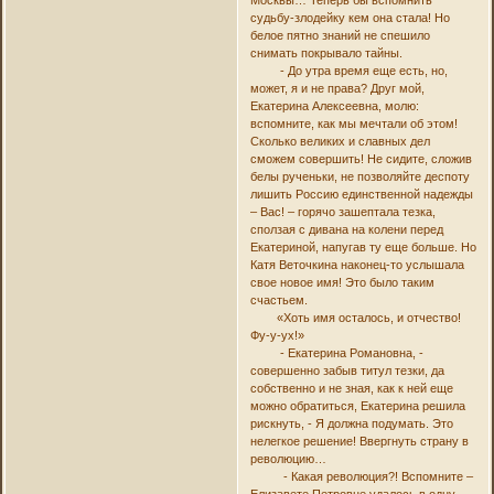
Москвы… Теперь бы вспомнить
судьбу-злодейку кем она стала! Но
белое пятно знаний не спешило
снимать покрывало тайны.
- До утра время еще есть, но,
может, я и не права? Друг мой,
Екатерина Алексеевна, молю:
вспомните, как мы мечтали об этом!
Сколько великих и славных дел
сможем совершить! Не сидите, сложив
белы рученьки, не позволяйте деспоту
лишить Россию единственной надежды
– Вас! – горячо зашептала тезка,
сползая с дивана на колени перед
Екатериной, напугав ту еще больше. Но
Катя Веточкина наконец-то услышала
свое новое имя! Это было таким
счастьем.
«Хоть имя осталось, и отчество!
Фу-у-ух!»
- Екатерина Романовна, -
совершенно забыв титул тезки, да
собственно и не зная, как к ней еще
можно обратиться, Екатерина решила
рискнуть, - Я должна подумать. Это
нелегкое решение! Ввергнуть страну в
революцию…
- Какая революция?! Вспомните –