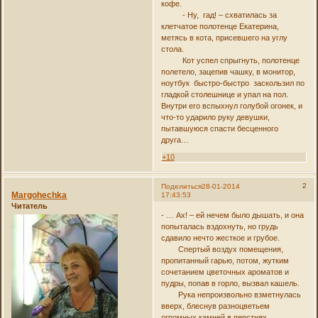
кофе.
- Ну, гад! – схватилась за
клетчатое полотенце Екатерина,
метясь в кота, присевшего на углу
стола.
Кот успел спрыгнуть, полотенце
полетело, зацепив чашку, в монитор,
ноутбук быстро-быстро заскользил по
гладкой столешнице и упал на пол.
Внутри его вспыхнул голубой огонек, и
что-то ударило руку девушки,
пытавшуюся спасти бесценного
друга…
+10
2
Поделиться
28-01-2014
Margohechka
17:43:53
Читатель
- … Ах! – ей нечем было дышать, и она
попыталась вздохнуть, но грудь
сдавило нечто жесткое и грубое.
Спертый воздух помещения,
пропитанный гарью, потом, жутким
сочетанием цветочных ароматов и
пудры, попав в горло, вызвал кашель.
Рука непроизвольно взметнулась
вверх, блеснув разноцветьем
огромных камней в перстнях,