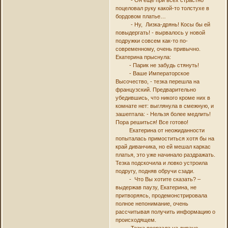
- Он еще при всех страстно
поцеловал руку какой-то толстухе в
бордовом платье…
- Ну, Лизка-дрянь! Косы бы ей
повыдергать! - вырвалось у новой
подружки совсем как-то по-
современному, очень привычно.
Екатерина прыснула:
- Парик не забудь стянуть!
- Ваше Императорское
Высочество, - тезка перешла на
французский. Предварительно
убедившись, что никого кроме них в
комнате нет: выглянула в смежную, и
зашептала: - Нельзя более медлить!
Пора решиться! Все готово!
Екатерина от неожиданности
попыталась примоститься хотя бы на
край диванчика, но ей мешал каркас
платья, это уже начинало раздражать.
Тезка подскочила и ловко устроила
подругу, подняв обручи сзади.
- Что Вы хотите сказать? –
выдержав паузу, Екатерина, не
притворяясь, продемонстрировала
полное непонимание, очень
рассчитывая получить информацию о
происходящем.