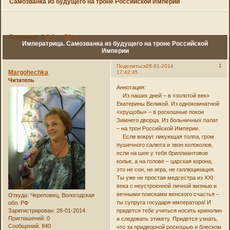
Самозванка из будущего на троне Российской Империи
Страница:
1
2
3
…
50
»
Императрица. Самозванка из будущего на троне Российской
Империи
1
Поделиться
28-01-2014
Margohechka
17:42:45
Читатель
Аннотация:
Из наших дней – в «золотой век»
Екатерины Великой. Из однокомнатной
«хрущобы» – в роскошные покои
Зимнего дворца. Из больничных палат
– на трон Российской Империи.
Если вокруг ликующая толпа, гром
пушечного салюта и звон колоколов,
если на шее у тебя бриллиантовое
колье, а на голове – царская корона,
это не сон, не игра, не галлюцинация.
Ты уже не простая медсестра из XXI
века с неустроенной личной жизнью и
вечными поисками женского счастья –
Откуда:
Череповец, Вологодская
ты супруга государя-императора! И
обл. РФ
Зарегистрирован
: 28-01-2014
придется тебе учиться носить кринолин
Приглашений:
0
и следовать этикету. Придется узнать,
Сообщений:
840
что за придворной роскошью и блеском