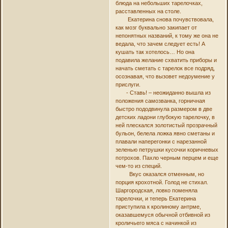
блюда на небольших тарелочках,
расставленных на столе.
Екатерина снова почувствовала,
как мозг буквально закипает от
непонятных названий, к тому же она не
ведала, что зачем следует есть! А
кушать так хотелось… Но она
подавила желание схватить приборы и
начать сметать с тарелок все подряд,
осознавая, что вызовет недоумение у
прислуги.
- Ставь! – неожиданно вышла из
положения самозванка, горничная
быстро пододвинула размером в две
детских ладони глубокую тарелочку, в
ней плескался золотистый прозрачный
бульон, белела ложка явно сметаны и
плавали наперегонки с нарезанной
зеленью петрушки кусочки коричневых
потрохов. Пахло черным перцем и еще
чем-то из специй.
Вкус оказался отменным, но
порция крохотной. Голод не стихал.
Шаргородская, ловко поменяла
тарелочки, и теперь Екатерина
приступила к кролиному антрме,
оказавшемуся обычной отбивной из
кроличьего мяса с начинкой из