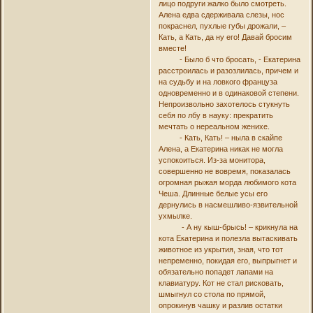
лицо подруги жалко было смотреть.
Алена едва сдерживала слезы, нос
покраснел, пухлые губы дрожали, –
Кать, а Кать, да ну его! Давай бросим
вместе!
- Было б что бросать, - Екатерина
расстроилась и разозлилась, причем и
на судьбу и на ловкого француза
одновременно и в одинаковой степени.
Непроизвольно захотелось стукнуть
себя по лбу в науку: прекратить
мечтать о нереальном женихе.
- Кать, Кать! – ныла в скайпе
Алена, а Екатерина никак не могла
успокоиться. Из-за монитора,
совершенно не вовремя, показалась
огромная рыжая морда любимого кота
Чеша. Длинные белые усы его
дернулись в насмешливо-язвительной
ухмылке.
- А ну кыш-брысь! – крикнула на
кота Екатерина и полезла вытаскивать
животное из укрытия, зная, что тот
непременно, покидая его, выпрыгнет и
обязательно попадет лапами на
клавиатуру. Кот не стал рисковать,
шмыгнул со стола по прямой,
опрокинув чашку и разлив остатки