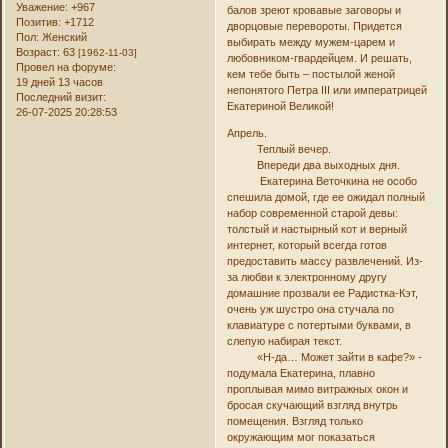
Уважение:
+967
балов зреют кровавые заговоры и
Позитив:
+1712
дворцовые перевороты. Придется
Пол:
Женский
выбирать между мужем-царем и
Возраст:
63
[1962-11-03]
любовником-гвардейцем. И решать,
Провел на форуме:
кем тебе быть – постылой женой
19 дней 13 часов
непонятого Петра III или императрицей
Последний визит:
Екатериной Великой!
26-07-2025 20:28:53
Апрель.
Теплый вечер.
Впереди два выходных дня.
Екатерина Веточкина не особо
спешила домой, где ее ожидал полный
набор современной старой девы:
толстый и настырный кот и верный
интернет, который всегда готов
предоставить массу развлечений. Из-
за любви к электронному другу
домашние прозвали ее Радистка-Кэт,
очень уж шустро она стучала по
клавиатуре с потертыми буквами, в
слепую набирая текст.
«Н-да… Может зайти в кафе?» -
подумала Екатерина, плавно
проплывая мимо витражных окон и
бросая скучающий взгляд внутрь
помещения. Взгляд только
окружающим мог показаться