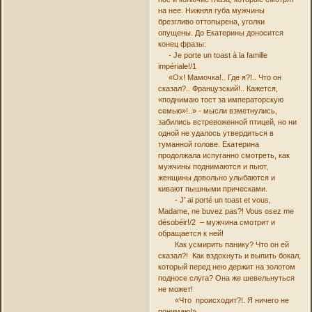
на нее. Нижняя губа мужчины
брезгливо оттопырена, уголки
опущены. До Екатерины доносится
конец фразы:
- Je porte un toast à la famille
impériale!/1
«Ох! Мамочка!.. Где я?!.. Что он
сказал?.. Французский!.. Кажется,
«поднимаю тост за императорскую
семью»!..» - мысли взметнулись,
забились встревоженной птицей, но ни
одной не удалось утвердиться в
туманной голове. Екатерина
продолжала испуганно смотреть, как
мужчины поднимаются и пьют,
женщины довольно улыбаются и
кивают пышными прическами.
- J’ ai porté un toast et vous,
Madame, ne buvez pas?! Vous osez me
désobéir!/2 – мужчина смотрит и
обращается к ней!
Как усмирить панику? Что он ей
сказал?! Как вздохнуть и выпить бокал,
который перед нею держит на золотом
подносе слуга? Она же шевельнуться
не может!
«Что происходит?!. Я ничего не
понимаю!»