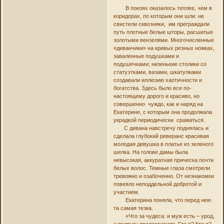
В покоях оказалось теплее, чем в
коридорах, по которым они шли: не
свистели сквозняки, им преграждали
путь плотные белые шторы, расшитые
золотыми вензелями. Многочисленные
«диванчики» на кривых резных ножках,
заваленные подушками и
подушечками; низенькие столики со
статуэтками, вазами, шкатулками
создавали иллюзию хаотичности и
богатства. Здесь было все по-
настоящему дорого и красиво, но
совершенно чуждо, как и наряд на
Екатерине, с которым она продолжала
украдкой периодически сражаться.
С дивана навстречу поднялась и
сделала глубокий реверанс красивая
молодая девушка в платье из зеленого
шелка. На голове дамы была
невысокая, аккуратная прическа почти
белых волос. Темные глаза смотрели
тревожно и озабоченно. От незнакомки
повеяло неподдельной добротой и
участием.
Екатерина поняла, что перед нею
та самая тезка.
«Что за чудеса: и муж есть – урод,