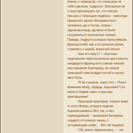
Алены с гримасой, что означала «я
тебя сделала, подруга». Екатерина не
стала просвещать ее, что писать
письма с помощью яндекса – навсегда
прицепить ярлык безграмотного
человека, да и потом, Алена -
одноклассница, должны ж были
сохраниться начальные знания.
Правда, подруга успешно прогуливала
французский, как и остальные уроки,
стремясь к новой, взрослой жизни.
- Как его зовут? – смутные
подозрения перечисленных достоинств
кандидата-француза в самом начале
насторожили Екатерину, ее новый
знакомый тоже владел яхтой и носил
имя Поль.
- Я же сказала, зовут его – Поль!
Фамилия Флер, правда, красивая? Он
меня в Париж зовет и выслал
приглашение!
- Красивая-красивая, только знаю
я этого Флера, вторую неделю
переписываюсь! Вот так, и без
переводчиков! – выпалила Катерина,
сердито оттолкнув чашку с
остывающим кофе, - Вот же подлец!
- Ой, опять пересеклись… - на