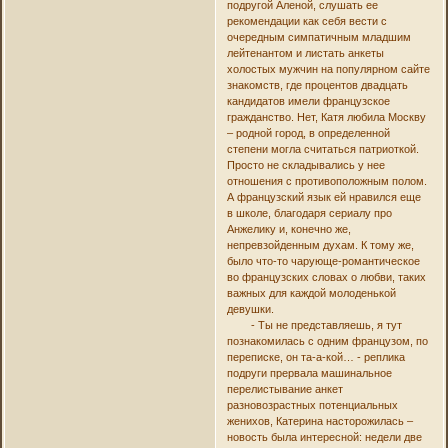
подругой Аленой, слушать ее
рекомендации как себя вести с
очередным симпатичным младшим
лейтенантом и листать анкеты
холостых мужчин на популярном сайте
знакомств, где процентов двадцать
кандидатов имели французское
гражданство. Нет, Катя любила Москву
– родной город, в определенной
степени могла считаться патриоткой.
Просто не складывались у нее
отношения с противоположным полом.
А французский язык ей нравился еще
в школе, благодаря сериалу про
Анжелику и, конечно же,
непревзойденным духам. К тому же,
было что-то чарующе-романтическое
во французских словах о любви, таких
важных для каждой молоденькой
девушки.
- Ты не представляешь, я тут
познакомилась с одним французом, по
переписке, он та-а-кой… - реплика
подруги прервала машинальное
перелистывание анкет
разновозрастных потенциальных
женихов, Катерина насторожилась –
новость была интересной: недели две