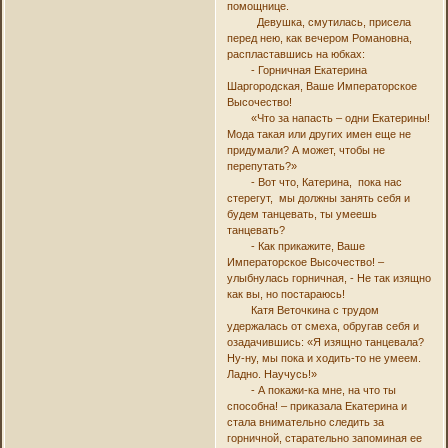
помощнице.
Девушка, смутилась, присела
перед нею, как вечером Романовна,
распластавшись на юбках:
- Горничная Екатерина
Шаргородская, Ваше Императорское
Высочество!
«Что за напасть – одни Екатерины!
Мода такая или других имен еще не
придумали? А может, чтобы не
перепутать?»
- Вот что, Катерина, пока нас
стерегут, мы должны занять себя и
будем танцевать, ты умеешь
танцевать?
- Как прикажите, Ваше
Императорское Высочество! –
улыбнулась горничная, - Не так изящно
как вы, но постараюсь!
Катя Веточкина с трудом
удержалась от смеха, обругав себя и
озадачившись: «Я изящно танцевала?
Ну-ну, мы пока и ходить-то не умеем.
Ладно. Научусь!»
- А покажи-ка мне, на что ты
способна! – приказала Екатерина и
стала внимательно следить за
горничной, старательно запоминая ее