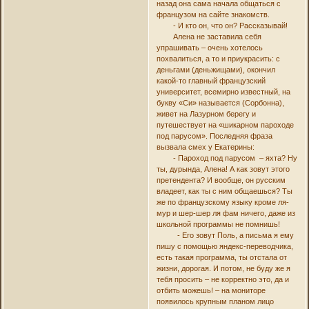
назад она сама начала общаться с
французом на сайте знакомств.
- И кто он, что он? Рассказывай!
Алена не заставила себя
упрашивать – очень хотелось
похвалиться, а то и приукрасить: с
деньгами (деньжищами), окончил
какой-то главный французский
университет, всемирно известный, на
букву «Си» называется (Сорбонна),
живет на Лазурном берегу и
путешествует на «шикарном пароходе
под парусом». Последняя фраза
вызвала смех у Екатерины:
- Пароход под парусом – яхта? Ну
ты, дурында, Алена! А как зовут этого
претендента? И вообще, он русским
владеет, как ты с ним общаешься? Ты
же по французскому языку кроме ля-
мур и шер-шер ля фам ничего, даже из
школьной программы не помнишь!
- Его зовут Поль, а письма я ему
пишу с помощью яндекс-переводчика,
есть такая программа, ты отстала от
жизни, дорогая. И потом, не буду же я
тебя просить – не корректно это, да и
отбить можешь! – на мониторе
появилось крупным планом лицо