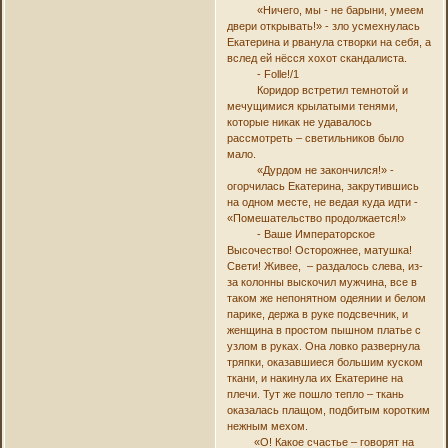
«Ничего, мы - не барыни, умеем
двери открывать!» - зло усмехнулась
Екатерина и рванула створки на себя, а
вслед ей нёсся хохот скандалиста.
- Folle!/1
Коридор встретил темнотой и
мечущимися крылатыми тенями,
которые никак не удавалось
рассмотреть – светильников было
мало.
«Дурдом не закончился!» -
огорчилась Екатерина, закрутившись
на одном месте, не ведая куда идти -
«Помешательство продолжается!»
- Ваше Императорское
Высочество! Осторожнее, матушка!
Свети! Живее, – раздалось слева, из-
за колонны выскочил мужчина, все в
таком же непонятном одеянии и белом
парике, держа в руке подсвечник, и
женщина в простом пышном платье с
узлом в руках. Она ловко развернула
тряпки, оказавшиеся большим куском
ткани, и накинула их Екатерине на
плечи. Тут же пошло тепло – ткань
оказалась плащом, подбитым коротким
нежным мехом.
«О! Какое счастье – говорят на