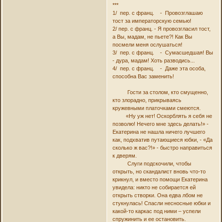
***
1/ пер. с франц. - Провозглашаю
тост за императорскую семью!
2/ пер. с франц. - Я провозгласил тост,
а Вы, мадам, не пьете?! Как Вы
посмели меня ослушаться!
3/ пер. с франц. - Сумасшедшая! Вы
- дура, мадам! Хоть разводись...
4/ пер. с франц. - Даже эта особа,
способна Вас заменить!
Гости за столом, кто смущенно,
кто злорадно, прикрываясь
кружевными платочками смеются.
«Ну уж нет! Оскорблять я себя не
позволю! Нечего мне здесь делать!» -
Екатерина не нашла ничего лучшего
как, подхватив путающиеся юбки, - «Да
сколько ж вас?!» - быстро направиться
к дверям.
Слуги подскочили, чтобы
открыть, но скандалист вновь что-то
крикнул, и вместо помощи Екатерина
увидела: никто не собирается ей
открыть створки. Она едва лбом не
стукнулась! Спасли несносные юбки и
какой-то каркас под ними – успели
спружинить и ее остановить.