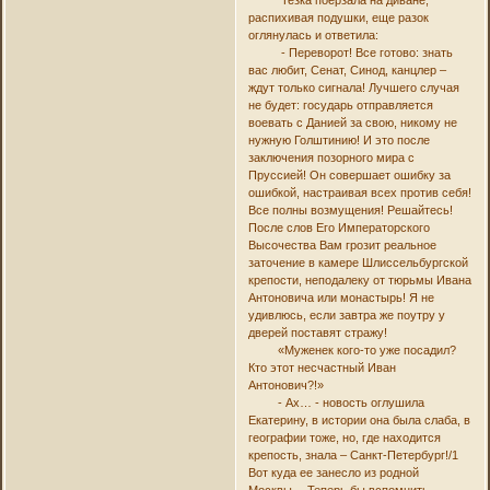
Тезка поерзала на диване,
распихивая подушки, еще разок
оглянулась и ответила:
- Переворот! Все готово: знать
вас любит, Сенат, Синод, канцлер –
ждут только сигнала! Лучшего случая
не будет: государь отправляется
воевать с Данией за свою, никому не
нужную Голштинию! И это после
заключения позорного мира с
Пруссией! Он совершает ошибку за
ошибкой, настраивая всех против себя!
Все полны возмущения! Решайтесь!
После слов Его Императорского
Высочества Вам грозит реальное
заточение в камере Шлиссельбургской
крепости, неподалеку от тюрьмы Ивана
Антоновича или монастырь! Я не
удивлюсь, если завтра же поутру у
дверей поставят стражу!
«Муженек кого-то уже посадил?
Кто этот несчастный Иван
Антонович?!»
- Ах… - новость оглушила
Екатерину, в истории она была слаба, в
географии тоже, но, где находится
крепость, знала – Санкт-Петербург!/1
Вот куда ее занесло из родной