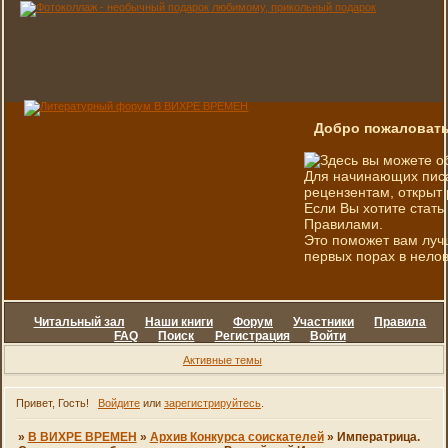
Добро пожаловать
Здесь вы можете о
Для начинающих писа
рецензентам, открыт 
Если Вы хотите стать
Правилами.
Это поможет вам луч
первых порах в нелов
Читальный зал
Наши книги
Форум
Участники
Правила
FAQ
Поиск
Регистрация
Войти
Активные темы
Привет, Гость!
Войдите
или
зарегистрируйтесь
.
»
В ВИХРЕ ВРЕМЕН
»
Архив Конкурса соискателей
»
Императрица.