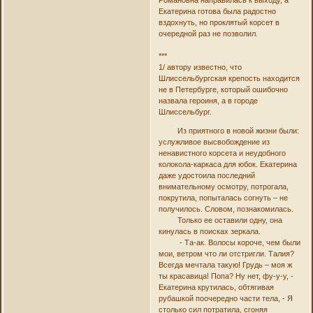
Романовна направилась к выходу, а
Екатерина готова была радостно
вздохнуть, но проклятый корсет в
очередной раз не позволил.
***
1/ автору известно, что
Шлиссельбургская крепость находится
не в Петербурге, который ошибочно
назвала героиня, а в городе
Шлиссельбург.
Из приятного в новой жизни были:
услужливое высвобождение из
ненавистного корсета и неудобного
колокола-каркаса для юбок. Екатерина
даже удостоила последний
внимательному осмотру, потрогала,
покрутила, попыталась согнуть – не
получилось. Словом, познакомилась.
Только ее оставили одну, она
кинулась в поисках зеркала.
- Та-ак. Волосы короче, чем были
мои, ветром что ли отстригли. Талия?
Всегда мечтала такую! Грудь – моя ж
ты красавица! Попа? Ну нет, фу-у-у, -
Екатерина крутилась, обтягивая
рубашкой поочередно части тела, - Я
столько сил потратила, сгоняя