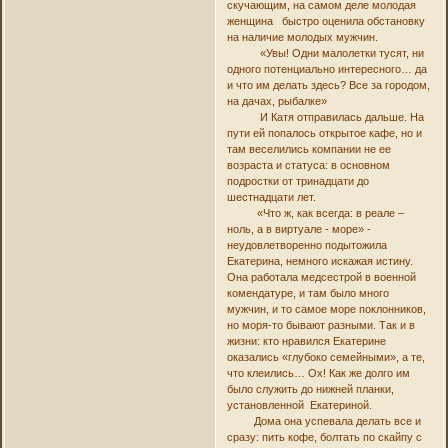
скучающим, на самом деле молодая
женщина быстро оценила обстановку
на наличие молодых мужчин.
«Увы! Одни малолетки тусят, ни
одного потенциально интересного… да
и что им делать здесь? Все за городом,
на дачах, рыбалке»
И Катя отправилась дальше. На
пути ей попалось открытое кафе, но и
там веселились компании не ее
возраста и статуса: в основном
подростки от тринадцати до
шестнадцати лет.
«Что ж, как всегда: в реале –
ноль, а в виртуале - море» -
неудовлетворенно подытожила
Екатерина, немного искажая истину.
Она работала медсестрой в военной
комендатуре, и там было много
мужчин, и то самое море поклонников,
но моря-то бывают разными. Так и в
жизни: кто нравился Екатерине
оказались «глубоко семейными», а те,
что клеились… Ох! Как же долго им
было служить до нижней планки,
установленной Екатериной.
Дома она успевала делать все и
сразу: пить кофе, болтать по скайпу с