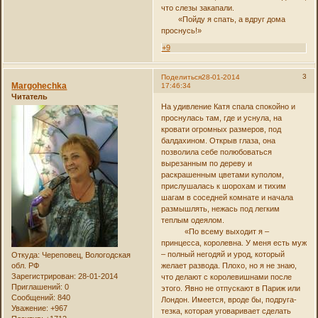
что слезы закапали.
«Пойду я спать, а вдруг дома
проснусь!»
+9
3
Поделиться
28-01-2014
Margohechka
17:46:34
Читатель
На удивление Катя спала спокойно и
проснулась там, где и уснула, на
кровати огромных размеров, под
балдахином. Открыв глаза, она
позволила себе полюбоваться
вырезанным по дереву и
раскрашенным цветами куполом,
прислушалась к шорохам и тихим
шагам в соседней комнате и начала
размышлять, нежась под легким
теплым одеялом.
«По всему выходит я –
принцесса, королевна. У меня есть муж
– полный негодяй и урод, который
Откуда:
Череповец, Вологодская
желает развода. Плохо, но я не знаю,
обл. РФ
Зарегистрирован
: 28-01-2014
что делают с королевишнами после
Приглашений:
0
этого. Явно не отпускают в Париж или
Сообщений:
840
Лондон. Имеется, вроде бы, подруга-
Уважение:
+967
тезка, которая уговаривает сделать