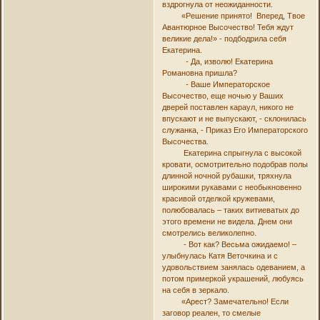
вздрогнула от неожиданности.
«Решение принято! Вперед, Твое
Авантюрное Высочество! Тебя ждут
великие дела!» - подбодрила себя
Екатерина.
- Да, изволю! Екатерина
Романовна пришла?
- Ваше Императорское
Высочество, еще ночью у Ваших
дверей поставлен караул, никого не
впускают и не выпускают, - склонилась
служанка, - Приказ Его Императорского
Высочества.
Екатерина спрыгнула с высокой
кровати, осмотрительно подобрав полы
длинной ночной рубашки, тряхнула
широкими рукавами с необыкновенно
красивой отделкой кружевами,
полюбовалась – таких витиеватых до
этого времени не видела. Днем они
смотрелись великолепно.
- Вот как? Весьма ожидаемо! –
улыбнулась Катя Веточкина и с
удовольствием занялась одеванием, а
потом примеркой украшений, любуясь
на себя в зеркало.
«Арест? Замечательно! Если
заговор реален, то смелые