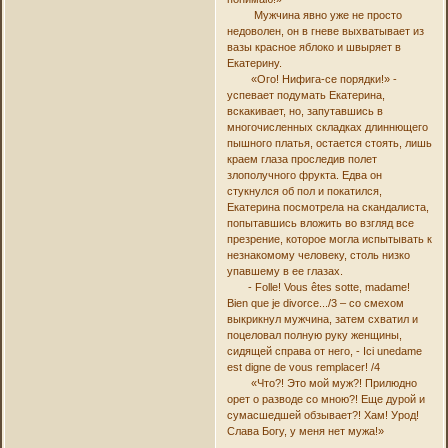
Мужчина явно уже не просто
недоволен, он в гневе выхватывает из
вазы красное яблоко и швыряет в
Екатерину.
«Ого! Нифига-се порядки!» -
успевает подумать Екатерина,
вскакивает, но, запутавшись в
многочисленных складках длиннющего
пышного платья, остается стоять, лишь
краем глаза проследив полет
злополучного фрукта. Едва он
стукнулся об пол и покатился,
Екатерина посмотрела на скандалиста,
попытавшись вложить во взгляд все
презрение, которое могла испытывать к
незнакомому человеку, столь низко
упавшему в ее глазах.
- Folle! Vous êtes sotte, madame!
Bien que je divorce.../3 – со смехом
выкрикнул мужчина, затем схватил и
поцеловал полную руку женщины,
сидящей справа от него, - Ici unedame
est digne de vous remplacer! /4
«Что?! Это мой муж?! Прилюдно
орет о разводе со мною?! Еще дурой и
сумасшедшей обзывает?! Хам! Урод!
Слава Богу, у меня нет мужа!»