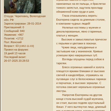
нанизанных на ее пальцы, и браслетах
тонкого запястья, ощутила прохладу
обнаженной кожи груди и шеи.
Глаза отказывались верить:
Откуда:
Череповец, Вологодская
Екатерина сидела за длинным столом,
обл. РФ
Зарегистрирован
: 28-01-2014
в компании чудных людей!
Приглашений:
0
Нелепые костюмы у мужчин и
Сообщений:
840
декольтированные, явно старинные,
Уважение:
+967
платья у женщин.
Позитив:
+1712
Высокие и замысловатые прически
Пол:
Женский
с перьями и цветами в локонах.
Возраст:
63
[1962-11-03]
Чужие лица, напудренные и
Провел на форуме:
застывшие как у манекенов. Кривые
19 дней 13 часов
усмешки ярко накрашенных губ.
Последний визит:
Взгляды опущены перед собою в
26-07-2025 20:28:53
тарелки.
Блеск огромных камней и золота
плещется яркими бликами от высоких
свечей в канделябрах, отражаясь на
пуговицах слуг в белоснежных париках
и перчатках, в высоких зеркалах. С
потолка свисают нереально огромные
люстры.
Напротив Екатерины на другом
конце стола высокий худой мужчина,
он стоит, высоко подняв хрустальный
бокал. У него вытянутое лицо, длинный
нос и колючие глаза, которые смотрят