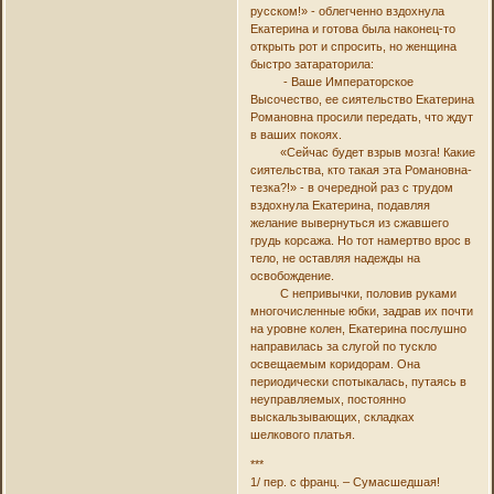
русском!» - облегченно вздохнула
Екатерина и готова была наконец-то
открыть рот и спросить, но женщина
быстро затараторила:
- Ваше Императорское
Высочество, ее сиятельство Екатерина
Романовна просили передать, что ждут
в ваших покоях.
«Сейчас будет взрыв мозга! Какие
сиятельства, кто такая эта Романовна-
тезка?!» - в очередной раз с трудом
вздохнула Екатерина, подавляя
желание вывернуться из сжавшего
грудь корсажа. Но тот намертво врос в
тело, не оставляя надежды на
освобождение.
С непривычки, половив руками
многочисленные юбки, задрав их почти
на уровне колен, Екатерина послушно
направилась за слугой по тускло
освещаемым коридорам. Она
периодически спотыкалась, путаясь в
неуправляемых, постоянно
выскальзывающих, складках
шелкового платья.
***
1/ пер. с франц. – Сумасшедшая!