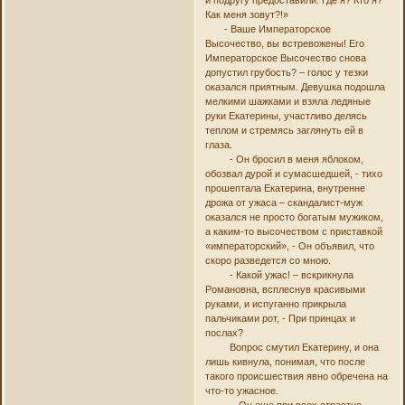
и подругу предоставили. Где я? Кто я?
Как меня зовут?!»
- Ваше Императорское
Высочество, вы встревожены! Его
Императорское Высочество снова
допустил грубость? – голос у тезки
оказался приятным. Девушка подошла
мелкими шажками и взяла ледяные
руки Екатерины, участливо делясь
теплом и стремясь заглянуть ей в
глаза.
- Он бросил в меня яблоком,
обозвал дурой и сумасшедшей, - тихо
прошептала Екатерина, внутренне
дрожа от ужаса – скандалист-муж
оказался не просто богатым мужиком,
а каким-то высочеством с приставкой
«императорский», - Он объявил, что
скоро разведется со мною.
- Какой ужас! – вскрикнула
Романовна, всплеснув красивыми
руками, и испуганно прикрыла
пальчиками рот, - При принцах и
послах?
Вопрос смутил Екатерину, и она
лишь кивнула, понимая, что после
такого происшествия явно обречена на
что-то ужасное.