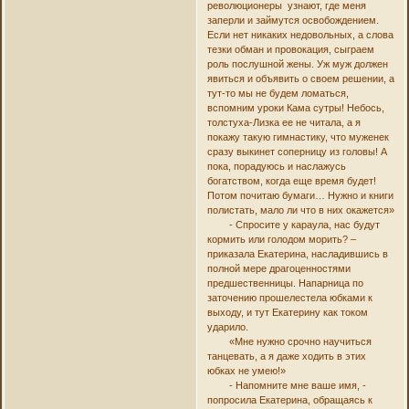
революционеры узнают, где меня
заперли и займутся освобождением.
Если нет никаких недовольных, а слова
тезки обман и провокация, сыграем
роль послушной жены. Уж муж должен
явиться и объявить о своем решении, а
тут-то мы не будем ломаться,
вспомним уроки Кама сутры! Небось,
толстуха-Лизка ее не читала, а я
покажу такую гимнастику, что муженек
сразу выкинет соперницу из головы! А
пока, порадуюсь и наслажусь
богатством, когда еще время будет!
Потом почитаю бумаги… Нужно и книги
полистать, мало ли что в них окажется»
- Спросите у караула, нас будут
кормить или голодом морить? –
приказала Екатерина, насладившись в
полной мере драгоценностями
предшественницы. Напарница по
заточению прошелестела юбками к
выходу, и тут Екатерину как током
ударило.
«Мне нужно срочно научиться
танцевать, а я даже ходить в этих
юбках не умею!»
- Напомните мне ваше имя, -
попросила Екатерина, обращаясь к