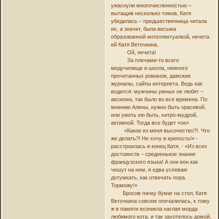
ужаснули многочисленностью –
вытащив несколько томов, Катя
убедилась – предшественница читала
их, а значит, была весьма
образованной интеллектуалкой, нечета
ей Катя Веточкина.
Ой, нечета!
За плечами-то всего
медучилище и школа, немного
прочитанных романов, дамские
журналы, сайты интернета. Ведь как
водится: мужчины умных не любят –
аксиома, так было во все времена. По
мнению Алены, нужно быть красивой,
или уметь ею быть, хитро-мудрой,
активной. Тогда все будет «ок».
«Какое из меня высочество?!. Что
же делать?! Не хочу в крепость!» -
расстроилась в конец Катя, - «Из всех
достоинств – средненькое знание
французского языка! А они вон как
чешут на нем, я едва успеваю
дотумкать, как отвечать пора.
Торможу!»
Бросив пачку бумаг на стол, Катя
Веточкина совсем опечалилась, к тому
ж в памяти возникла наглая морда
любимого кота, и так захотелось домой,