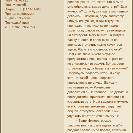
Позитив:
+1712
революцию. И нет никого, кто б смог
Пол:
Женский
мне объяснить, как ее делать-то?! Да и
Возраст:
63
[1962-11-03]
нужно ли? Если буду сидеть послушной
Провел на форуме:
девочкой – лохушка, ведь запрут где-
19 дней 13 часов
нибудь или убьют, люди ж куда-то
Последний визит:
пропадают и их никогда не находят.
26-07-2025 20:28:53
Если послушаюсь тезку, тут пятьдесят
на пятьдесят: могу выжить, а могут и
башку снести. В свою жизнь я не
вернулась, значит, нужно крутиться
здесь. Жалеть о прошлом, а о чем?
Нет! Я не знаю ничего о судьбе
предшественницы, но она не рабыня,
не служанка, что радует. Вон заговор
готовила, не дура была, а я что – хуже?
Попробуем подвести итоги: я хочу
жить! И такой шанс – пережить
приключение не упущу! Выход –
послушать тезку Романовну,
довериться ей. И главное – не думать о
последствиях, приложить все силы и
изворотливость. Но и вариант с мужем,
все ж готовый, законный супруг, не
бедняк, с титулом, обеспеченный,
упускать не стоит. Это я смогу!..»
- Ваше Императорское
Высочество, изволите одеваться? –
раздался голос из-за полога, Катерина