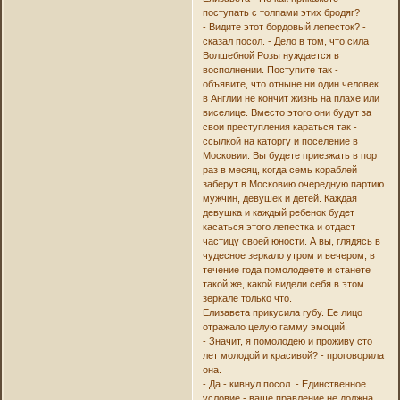
поступать с толпами этих бродяг?
- Видите этот бордовый лепесток? -
сказал посол. - Дело в том, что сила
Волшебной Розы нуждается в
восполнении. Поступите так -
объявите, что отныне ни один человек
в Англии не кончит жизнь на плахе или
виселице. Вместо этого они будут за
свои преступления караться так -
ссылкой на каторгу и поселение в
Московии. Вы будете приезжать в порт
раз в месяц, когда семь кораблей
заберут в Московию очередную партию
мужчин, девушек и детей. Каждая
девушка и каждый ребенок будет
касаться этого лепестка и отдаст
частицу своей юности. А вы, глядясь в
чудесное зеркало утром и вечером, в
течение года помолодеете и станете
такой же, какой видели себя в этом
зеркале только что.
Елизавета прикусила губу. Ее лицо
отражало целую гамму эмоций.
- Значит, я помолодею и проживу сто
лет молодой и красивой? - проговорила
она.
- Да - кивнул посол. - Единственное
условие - ваше правление не должна