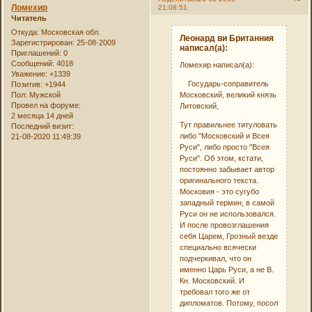
Ломехир
21:08:51
Читатель
Откуда:
Московская обл.
Леонард ви Британния
Зарегистрирован
: 25-08-2009
написал(а):
Приглашений:
0
Сообщений:
4018
Ломехир написал(а):
Уважение:
+1339
Государь-соправитель
Позитив:
+1944
Московский, великий князь
Пол:
Мужской
Провел на форуме:
Литовский,
2 месяца 14 дней
Тут правильнее титуловать
Последний визит:
либо "Московский и Всея
21-08-2020 11:49:39
Руси", либо просто "Всея
Руси". Об этом, кстати,
постоянно забывает автор
оригинального текста.
Московия - это сугубо
западный термин, в самой
Руси он не использовался.
И после провозглашения
себя Царем, Грозный везде
специально всячески
подчеркивал, что он
именно Царь Руси, а не В.
Кн. Московский. И
требовал того же от
дипломатов. Потому, посол