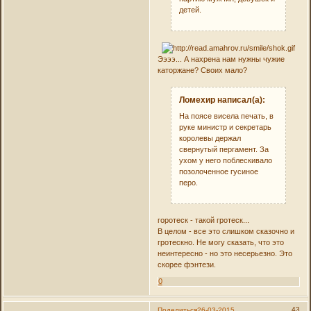
детей.
Ээээ... А нахрена нам нужны чужие
каторжане? Своих мало?
Ломехир написал(а):
На поясе висела печать, в
руке министр и секретарь
королевы держал
свернутый пергамент. За
ухом у него поблескивало
позолоченное гусиное
перо.
горотеск - такой гротеск...
В целом - все это слишком сказочно и
гротескно. Не могу сказать, что это
неинтересно - но это несерьезно. Это
скорее фэнтези.
0
43
Поделиться
26-03-2015