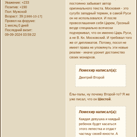
Уважение:
+233
постоянно забывает автор
Позитив:
+190
оригинального текста. Московия - это
Пол:
Мужской
сугубо западный термин, в самой Руси
Возраст:
39
[1986-10-17]
он не использовался. И после
Провел на форуме:
провозглашения себя Царем, Грозный
1 месяц 0 дней
везде специально всячески
Последний визит:
подчеркивал, что он именно Царь Руси,
09-09-2024 03:59:22
а не В. Кн. Московский. И требовал того
же от дипломатов. Потому, посол не
имеет права не упомянуть эти новые
реалии - иначе уронит достоинство
своих монархов.
Ломехир написал(а):
Дмитрий Второй
Ёлы-палы, ну почему Второй-то? Я же
уже писал, что он
Шестой
.
Ломехир написал(а):
Каждая девушка и каждый
ребенок будет касаться
этого лепестка и отдаст
частицу своей юности. А