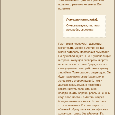
того, что ничего путного и реально
полезного реально не умели. Вот
возьмем
Ломехир написал(а):
Сукновальщики, плотники,
лесорубы, овцеводы.
Плотники и лесорубы - допустим,
может быть. Лесов в Англии не так
много осталось, профессия вымирает.
Но сукновальщик? Э-не. Сукновальщик
в стране, живущей экспортом шерсти
не шляться по стране будет, а жить в
свое удовольствие, работать и деньгу
зашибать. Тоже самое с овцеводом. Он
будет разводить овец (ради коих и
затевались огораживания), чем и
должен заниматься, в хозяйстве
какого-нибудь баронета, а не
бродяжничать. Короче, реально ценный
кадр свое место и в Англии найдет,
бродяжничать не станет. Те, кого вы
хотите завезти в Россию - просто
обычный сброд, типа наших офисных
хомячков, только без айфонов. Их