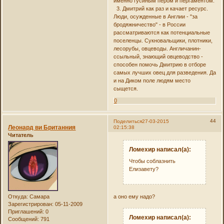
именно гусиным пером и пергаментом.
3. Дмитрий как раз и качает ресурс.
Люди, осужденные в Англии - "за
бродяжничество" - в России
рассматриваются как потенциальные
поселенцы. Сукновальщики, плотники,
лесорубы, овцеводы. Англичанин-
ссыльный, знающий овцеводство -
способен помочь Дмитрию в отборе
самых лучших овец для разведения. Да
и на Диком поле людям место
сыщется.
0
44
Поделиться
27-03-2015
Леонард ви Британния
02:15:38
Читатель
Ломехир написал(а):
Чтобы соблазнить
Елизавету?
а оно ему надо?
Откуда:
Самара
Зарегистрирован
: 05-11-2009
Приглашений:
0
Ломехир написал(а):
Сообщений:
791