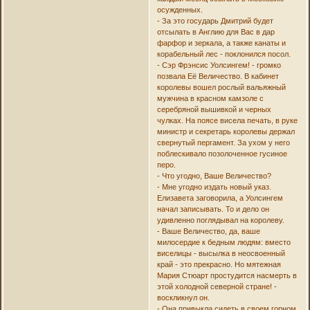
осужденных.
- За это государь Дмитрий будет
отсылать в Англию для Вас в дар
фарфор и зеркала, а также канаты и
корабельный лес - поклонился посол.
- Сэр Фрэнсис Уолсингем! - громко
позвала Её Величество. В кабинет
королевы вошел рослый вальяжный
мужчина в красном камзоле с
серебряной вышивкой и черных
чулках. На поясе висела печать, в руке
министр и секретарь королевы держал
свернутый пергамент. За ухом у него
поблескивало позолоченное гусиное
перо.
- Что угодно, Ваше Величество?
- Мне угодно издать новый указ.
Елизавета заговорила, а Уолсингем
начал записывать. То и дело он
удивленно поглядывал на королеву.
- Ваше Величество, да, ваше
милосердие к бедным людям: вместо
виселицы - высылка в неосвоенный
край - это прекрасно. Но мятежная
Мария Стюарт простудится насмерть в
этой холодной северной стране! -
воскликнул он.
- Она привыкла сидеть в своем горном