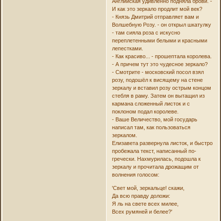
Английская удивленно подняла брови. -
И как это зеркало продлит мой век?
- Князь Дмитрий отправляет вам и
Волшебную Розу. - он открыл шкатулку
- там сияла роза с искусно
переплетенными белыми и красными
лепестками.
- Как красиво... - прошептала королева.
- А причем тут это чудесное зеркало?
- Смотрите - московский посол взял
розу, подошёл к висящему на стене
зеркалу и вставил розу острым концом
стебля в раму. Затем он вытащил из
кармана сложенный листок и с
поклоном подал королеве.
- Ваше Величество, мой государь
написал там, как пользоваться
зеркалом.
Елизавета развернула листок, и быстро
пробежала текст, написанный по-
гречески. Нахмурилась, подошла к
зеркалу и прочитала дрожащим от
волнения голосом:
'Свет мой, зеркальце! скажи,
Да всю правду доложи:
Я ль на свете всех милее,
Всех румяней и белее?'