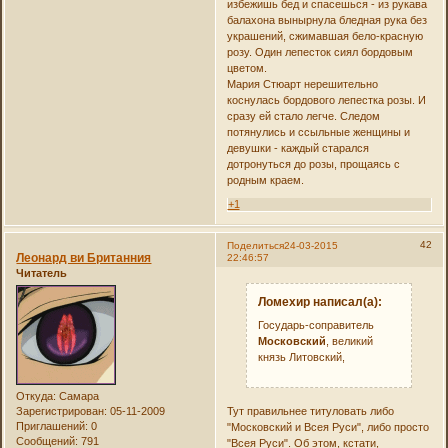
избежишь бед и спасешься - из рукава
балахона вынырнула бледная рука без
украшений, сжимавшая бело-красную
розу. Один лепесток сиял бордовым
цветом.
Мария Стюарт нерешительно
коснулась бордового лепестка розы. И
сразу ей стало легче. Следом
потянулись и ссыльные женщины и
девушки - каждый старался
дотронуться до розы, прощаясь с
родным краем.
+1
42
Поделиться
24-03-2015
Леонард ви Британния
22:46:57
Читатель
Ломехир написал(а):
Государь-соправитель
Московский
, великий
князь Литовский,
Откуда:
Самара
Зарегистрирован
: 05-11-2009
Тут правильнее титуловать либо
Приглашений:
0
"Московский и Всея Руси", либо просто
Сообщений:
791
"Всея Руси". Об этом, кстати,