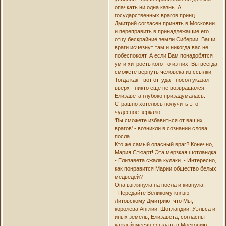
опачкать ни одна казнь. А
государственных врагов принц
Дмитрий согласен принять в Московии
и переправить в принадлежащие его
отцу бескрайние земли Сиберии. Ваши
враги исчезнут там и никогда вас не
побеспокоят. А если Вам понадобятся
ум и хитрость кого-то из них, Вы всегда
сможете вернуть человека из ссылки.
Тогда как - вот оттуда - посол указал
вверх - никто еще не возвращался.
Елизавета глубоко призадумалась.
Страшно хотелось получить это
чудесное зеркало.
'Вы сможете избавиться от ваших
врагов' - возникли в сознании слова
посла.
Кто же самый опасный враг? Конечно,
Мария Стюарт! Эта мерзкая шотландка!
- Елизавета сжала кулаки. - Интересно,
как понравится Марии общество белых
медведей?
Она взглянула на посла и кивнула:
- Передайте Великому князю
Литовскому Дмитрию, что Мы,
королева Англии, Шотландии, Уэльса и
иных земель, Елизавета, согласны
каждый месяц ссылать в Московию