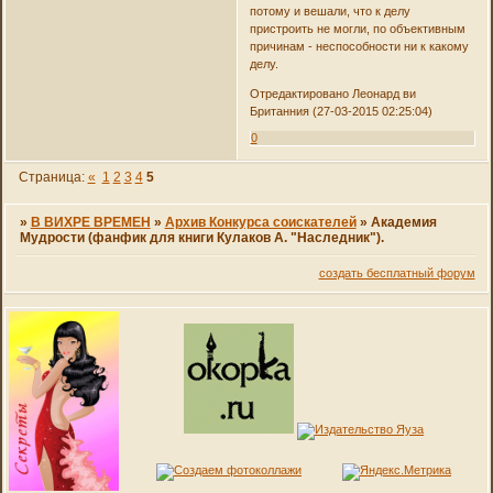
потому и вешали, что к делу
пристроить не могли, по объективным
причинам - неспособности ни к какому
делу.
Отредактировано Леонард ви
Британния (27-03-2015 02:25:04)
0
Страница:
«
1
2
3
4
5
»
В ВИХРЕ ВРЕМЕН
»
Архив Конкурса соискателей
»
Академия
Мудрости (фанфик для книги Кулаков А. "Наследник").
создать бесплатный форум