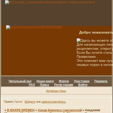
Добро пожаловать
Здесь вы можете о
Для начинающих писа
рецензентам, открыт 
Если Вы хотите стать
Правилами.
Это поможет вам луч
первых порах в нелов
Читальный зал
Наши книги
Форум
Участники
Правила
FAQ
Поиск
Регистрация
Войти
Активные темы
Привет, Гость!
Войдите
или
зарегистрируйтесь
.
»
В ВИХРЕ ВРЕМЕН
»
Архив Конкурса соискателей
»
Академия