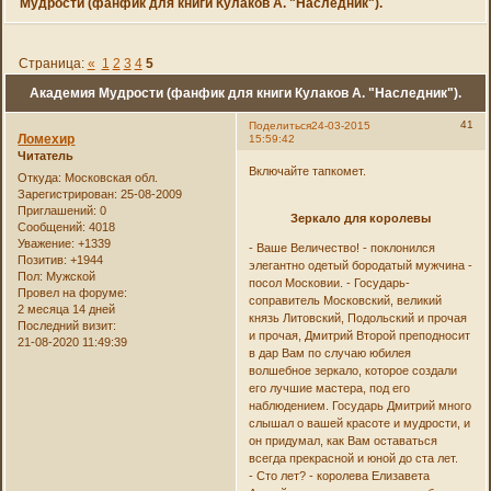
Мудрости (фанфик для книги Кулаков А. "Наследник").
Страница:
«
1
2
3
4
5
Академия Мудрости (фанфик для книги Кулаков А. "Наследник").
41
Поделиться
24-03-2015
Ломехир
15:59:42
Читатель
Включайте тапкомет.
Откуда:
Московская обл.
Зарегистрирован
: 25-08-2009
Приглашений:
0
Зеркало для королевы
Сообщений:
4018
Уважение:
+1339
- Ваше Величество! - поклонился
Позитив:
+1944
элегантно одетый бородатый мужчина -
Пол:
Мужской
посол Московии. - Государь-
Провел на форуме:
соправитель Московский, великий
2 месяца 14 дней
князь Литовский, Подольский и прочая
Последний визит:
и прочая, Дмитрий Второй преподносит
21-08-2020 11:49:39
в дар Вам по случаю юбилея
волшебное зеркало, которое создали
его лучшие мастера, под его
наблюдением. Государь Дмитрий много
слышал о вашей красоте и мудрости, и
он придумал, как Вам оставаться
всегда прекрасной и юной до ста лет.
- Сто лет? - королева Елизавета