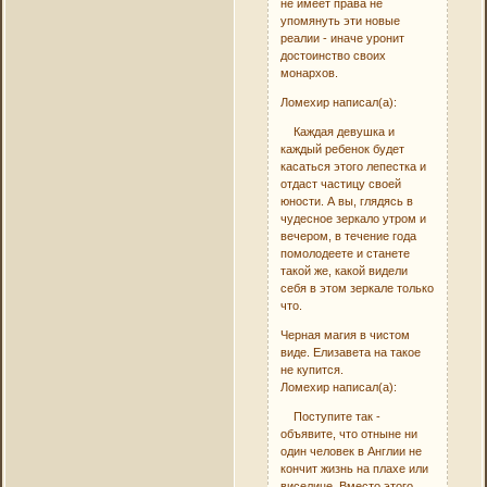
не имеет права не
упомянуть эти новые
реалии - иначе уронит
достоинство своих
монархов.
Ломехир написал(а):
Каждая девушка и
каждый ребенок будет
касаться этого лепестка и
отдаст частицу своей
юности. А вы, глядясь в
чудесное зеркало утром и
вечером, в течение года
помолодеете и станете
такой же, какой видели
себя в этом зеркале только
что.
Черная магия в чистом
виде. Елизавета на такое
не купится.
Ломехир написал(а):
Поступите так -
объявите, что отныне ни
один человек в Англии не
кончит жизнь на плахе или
виселице. Вместо этого