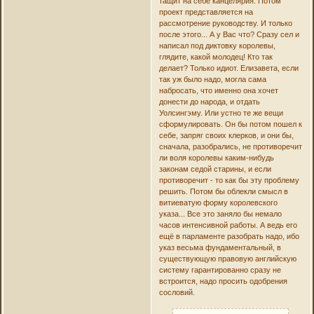
тащит на себе канцелярия. Потом
проект представляется на
рассмотрение руководству. И только
после этого... А у Вас что? Сразу сел и
написал под диктовку королевы,
глядите, какой молодец! Кто так
делает? Только идиот. Елизавета, если
так уж было надо, могла сама
набросать, что именно она хочет
донести до народа, и отдать
Уолсингэму. Или устно те же вещи
сформулировать. Он бы потом пошел к
себе, запряг своих клерков, и они бы,
сначала, разобрались, не противоречит
ли воля королевы каким-нибудь
законам седой старины, и если
противоречит - то как бы эту проблему
решить. Потом бы облекли смысл в
витиеватую форму королевского
указа... Все это заняло бы немало
часов интенсивной работы. А ведь его
ещё в парламенте разобрать надо, ибо
указ весьма фундаментальный, в
существующую правовую английскую
систему гарантированно сразу не
встроится, надо просить одобрения
сословий.