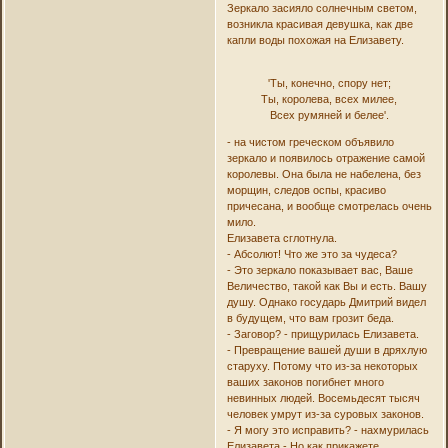
Зеркало засияло солнечным светом,
возникла красивая девушка, как две
капли воды похожая на Елизавету.
'Ты, конечно, спору нет;
Ты, королева, всех милее,
Всех румяней и белее'.
- на чистом греческом объявило
зеркало и появилось отражение самой
королевы. Она была не набелена, без
морщин, следов оспы, красиво
причесана, и вообще смотрелась очень
мило.
Елизавета сглотнула.
- Абсолют! Что же это за чудеса?
- Это зеркало показывает вас, Ваше
Величество, такой как Вы и есть. Вашу
душу. Однако государь Дмитрий видел
в будущем, что вам грозит беда.
- Заговор? - прищурилась Елизавета.
- Превращение вашей души в дряхлую
старуху. Потому что из-за некоторых
ваших законов погибнет много
невинных людей. Восемьдесят тысяч
человек умрут из-за суровых законов.
- Я могу это исправить? - нахмурилась
Елизавета - Но как прикажете