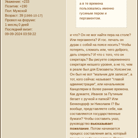
Уважение:
+233
а в те времена
Позитив:
+190
пользовались именно
Пол:
Мужской
гусиным пером и
Возраст:
39
[1986-10-17]
пергаментом.
Провел на форуме:
1 месяц 0 дней
Последний визит:
09-09-2024 03:59:22
и что? Он не мог найти пера на столе?
Или пергамента? И гос. печать он
дурак с собой на поясе носить? Чтобы
потерять, сломать или, чего доброго,
дать спереть? И что с того, что он
секретарь? Вы рисуете современного
секретаря низшего уровня, а не то, чем
в реале был для Елизаветы Уолсингэм.
Он был не вот "мальчик для записок", а
тот, кого сейчас называют "главой
администрации", или начальником
Канцелярии в более ранние времена.
Как думаете, Иванов за Путиным
бегает с ручкой и папкой? Или
Бенкендорф зи Николаем I? Вы
вообще, представляете себе, как
составляются государственные
бумаги? Чтобы составить указ,
руководство
высказывает
пожелание
. Потом начинается
процесс составления акта, который