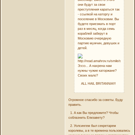
они будут за свои
преступления караться так
- ссылкой на каторгу и
поселение в Московии. Вы
будете приезжать в порт
раз в месяц, когда семь
кораблей заберут в
Московию очередную
партию мужчин, девушек и
детей.
Ээээ... А нахрена нам
нужны чужие каторжане?
Своих мало?
ALL HAIL BRITANNIA!!!
Огромное спасибо за советы. Буду
править.
1. А как Вы предложите? Чтобы
соблазнить Елизавету?
2. Уолсингем был секретарем
королевы, а в те времена пользовались