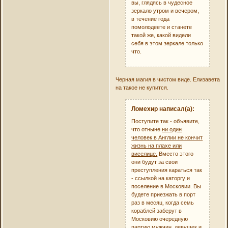
вы, глядясь в чудесное
зеркало утром и вечером,
в течение года
помолодеете и станете
такой же, какой видели
себя в этом зеркале только
что.
Черная магия в чистом виде. Елизавета
на такое не купится.
Ломехир написал(а):
Поступите так - объявите,
что отныне
ни один
человек в Англии не кончит
жизнь на плахе или
виселице.
Вместо этого
они будут за свои
преступления караться так
- ссылкой на каторгу и
поселение в Московии. Вы
будете приезжать в порт
раз в месяц, когда семь
кораблей заберут в
Московию очередную
партию мужчин, девушек и