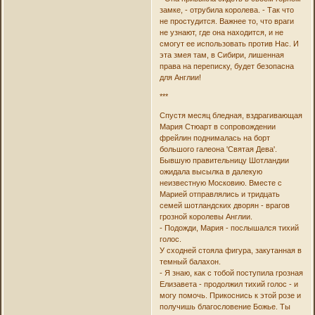
замке, - отрубила королева. - Так что
не простудится. Важнее то, что враги
не узнают, где она находится, и не
смогут ее использовать против Нас. И
эта змея там, в Сибири, лишенная
права на переписку, будет безопасна
для Англии!
***
Спустя месяц бледная, вздрагивающая
Мария Стюарт в сопровождении
фрейлин поднималась на борт
большого галеона 'Святая Дева'.
Бывшую правительницу Шотландии
ожидала высылка в далекую
неизвестную Московию. Вместе с
Марией отправлялись и тридцать
семей шотландских дворян - врагов
грозной королевы Англии.
- Подожди, Мария - послышался тихий
голос.
У сходней стояла фигура, закутанная в
темный балахон.
- Я знаю, как с тобой поступила грозная
Елизавета - продолжил тихий голос - и
могу помочь. Прикоснись к этой розе и
получишь благословение Божье. Ты