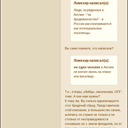
Ломехир написал(а):
Люди, осужденные в
Англии - "за
бродяжничество" - в
России рассматриваются
как потенциальные
поселенцы.
Вы сами помните, что написали?
Ломехир написал(а):
ни один человек
в Англии
не кончит жизнь на плахе
или виселице.
Т.е., и воры, убийцы, насильники, ОПГ -
тоже. А они нам нужны?
К тому же, Вы сильно идеализируете
этот бродячий сброд. Представители
этой компании, в большинстве своем,
шлялись по стране не только и не
столько от несправедливости
согнавших их с земли феодалов, но от