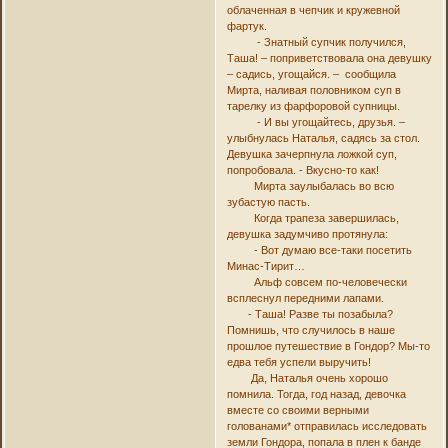
облаченная в чепчик и кружевной
фартук.
- Знатный супчик получился,
Таша! – поприветствовала она девушку
– садись, угощайся. – сообщила
Мирта, наливая половником суп в
тарелку из фарфоровой супницы.
- И вы угощайтесь, друзья. –
улыбнулась Наталья, садясь за стол.
Девушка зачерпнула ложкой суп,
попробовала. - Вкусно-то как!
Мирта заулыбалась во всю
зубастую пасть.
Когда трапеза завершилась,
девушка задумчиво протянула:
- Вот думаю все-таки посетить
Минас-Тирит…
Альф совсем по-человечески
всплеснул передними лапами.
- Таша! Разве ты позабыла?
Помнишь, что случилось в наше
прошлое путешествие в Гондор? Мы-то
едва тебя успели выручить!
Да, Наталья очень хорошо
помнила. Тогда, год назад, девочка
вместе со своими верными
голованами* отправилась исследовать
земли Гондора, попала в плен к банде