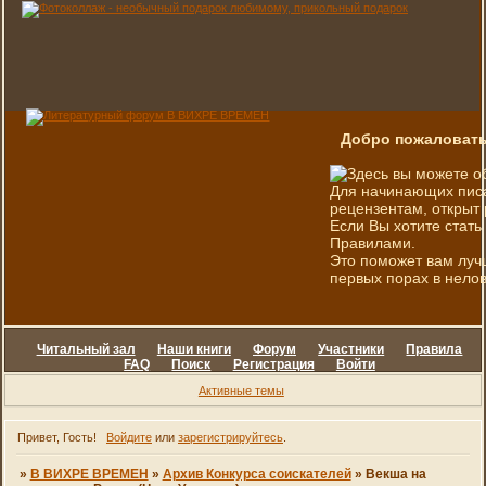
Добро пожаловать
Здесь вы можете о
Для начинающих писа
рецензентам, открыт 
Если Вы хотите стать
Правилами.
Это поможет вам луч
первых порах в нелов
Читальный зал
Наши книги
Форум
Участники
Правила
FAQ
Поиск
Регистрация
Войти
Активные темы
Привет, Гость!
Войдите
или
зарегистрируйтесь
.
»
В ВИХРЕ ВРЕМЕН
»
Архив Конкурса соискателей
»
Векша на