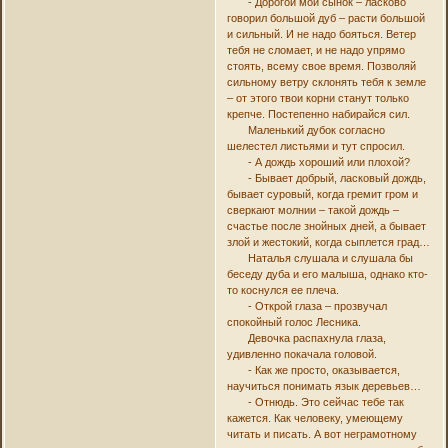
- Дорогой мой сынок – ласково
говорил большой дуб – расти большой
и сильный. И не надо бояться. Ветер
тебя не сломает, и не надо упрямо
стоять, всему свое время. Позволяй
сильному ветру склонять тебя к земле
– от этого твои корни станут только
крепче. Постепенно набирайся сил.
Маленький дубок согласно
шелестел листьями и тут спросил.
- А дождь хороший или плохой?
- Бывает добрый, ласковый дождь,
бывает суровый, когда гремит гром и
сверкают молнии – такой дождь –
счастье после знойных дней, а бывает
злой и жестокий, когда сыплется град…
Наталья слушала и слушала бы
беседу дуба и его малыша, однако кто-
то коснулся ее плеча.
- Открой глаза – прозвучал
спокойный голос Лесника.
Девочка распахнула глаза,
удивленно покачала головой.
- Как же просто, оказывается,
научиться понимать язык деревьев…
- Отнюдь. Это сейчас тебе так
кажется. Как человеку, умеющему
читать и писать. А вот неграмотному