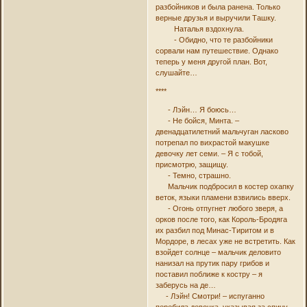
разбойников и была ранена. Только
верные друзья и выручили Ташку.
Наталья вздохнула.
- Обидно, что те разбойники
сорвали нам путешествие. Однако
теперь у меня другой план. Вот,
слушайте…
****
- Лэйн… Я боюсь…
- Не бойся, Минта. –
двенадцатилетний мальчуган ласково
потрепал по вихрастой макушке
девочку лет семи. – Я с тобой,
присмотрю, защищу.
- Темно, страшно.
Мальчик подбросил в костер охапку
веток, языки пламени взвились вверх.
- Огонь отпугнет любого зверя, а
орков после того, как Король-Бродяга
их разбил под Минас-Тиритом и в
Мордоре, в лесах уже не встретить. Как
взойдет солнце – мальчик деловито
нанизал на прутик пару грибов и
поставил поближе к костру – я
заберусь на де…
- Лэйн! Смотри! – испуганно