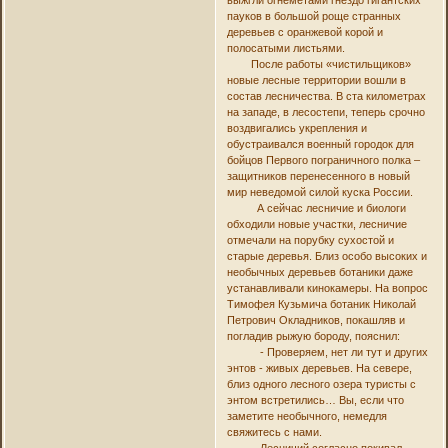
пауков в большой роще странных
деревьев с оранжевой корой и
полосатыми листьями.
После работы «чистильщиков»
новые лесные территории вошли в
состав лесничества. В ста километрах
на западе, в лесостепи, теперь срочно
воздвигались укрепления и
обустраивался военный городок для
бойцов Первого пограничного полка –
защитников перенесенного в новый
мир неведомой силой куска России.
А сейчас лесничие и биологи
обходили новые участки, лесничие
отмечали на порубку сухостой и
старые деревья. Близ особо высоких и
необычных деревьев ботаники даже
устанавливали кинокамеры. На вопрос
Тимофея Кузьмича ботаник Николай
Петрович Окладников, покашляв и
погладив рыжую бороду, пояснил:
- Проверяем, нет ли тут и других
энтов - живых деревьев. На севере,
близ одного лесного озера туристы с
энтом встретились… Вы, если что
заметите необычного, немедля
свяжитесь с нами.
Лесничий согласно покивал.