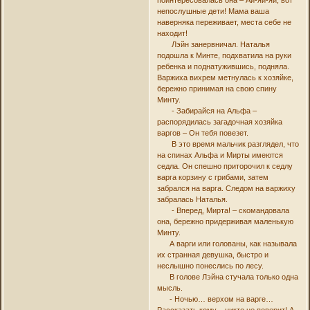
поинтересовалась она – Ай-яй-яй, вот
непослушные дети! Мама ваша
наверняка переживает, места себе не
находит!
Лэйн занервничал. Наталья
подошла к Минте, подхватила на руки
ребенка и поднатужившись, подняла.
Варжиха вихрем метнулась к хозяйке,
бережно принимая на свою спину
Минту.
- Забирайся на Альфа –
распорядилась загадочная хозяйка
варгов – Он тебя повезет.
В это время мальчик разглядел, что
на спинах Альфа и Мирты имеются
седла. Он спешно приторочил к седлу
варга корзину с грибами, затем
забрался на варга. Следом на варжиху
забралась Наталья.
- Вперед, Мирта! – скомандовала
она, бережно придерживая маленькую
Минту.
А варги или голованы, как называла
их странная девушка, быстро и
неслышно понеслись по лесу.
В голове Лэйна стучала только одна
мысль.
- Ночью… верхом на варге…