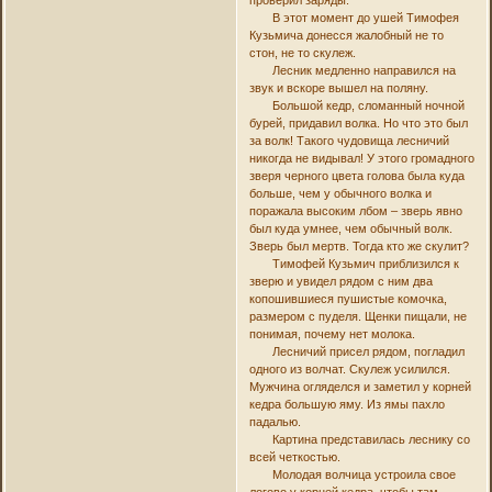
В этот момент до ушей Тимофея
Кузьмича донесся жалобный не то
стон, не то скулеж.
Лесник медленно направился на
звук и вскоре вышел на поляну.
Большой кедр, сломанный ночной
бурей, придавил волка. Но что это был
за волк! Такого чудовища лесничий
никогда не видывал! У этого громадного
зверя черного цвета голова была куда
больше, чем у обычного волка и
поражала высоким лбом – зверь явно
был куда умнее, чем обычный волк.
Зверь был мертв. Тогда кто же скулит?
Тимофей Кузьмич приблизился к
зверю и увидел рядом с ним два
копошившиеся пушистые комочка,
размером с пуделя. Щенки пищали, не
понимая, почему нет молока.
Лесничий присел рядом, погладил
одного из волчат. Скулеж усилился.
Мужчина огляделся и заметил у корней
кедра большую яму. Из ямы пахло
падалью.
Картина представилась леснику со
всей четкостью.
Молодая волчица устроила свое
логово у корней кедра, чтобы там