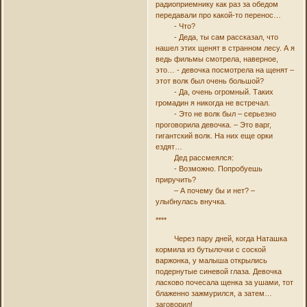
радиоприемнику как раз за обедом
передавали про какой-то перенос…
- Что?
- Деда, ты сам рассказал, что
нашел этих щенят в странном лесу. А я
ведь фильмы смотрела, наверное,
это… - девочка посмотрела на щенят –
этот волк был очень большой?
- Да, очень огромный. Таких
громадин я никогда не встречал.
- Это не волк был – серьезно
проговорила девочка. – Это варг,
гигантский волк. На них еще орки
ездят…
Дед рассмеялся:
- Возможно. Попробуешь
приручить?
– А почему бы и нет? –
улыбнулась внучка.
****
Через пару дней, когда Наташка
кормила из бутылочки с соской
варжонка, у малыша открылись
подернутые синевой глаза. Девочка
ласково почесала щенка за ушами, тот
блаженно зажмурился, а затем…
заговорил!