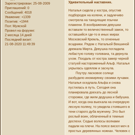
Удивительный наставник.
Зарегистрирован
: 25-08-2009
Приглашений:
0
Наталья сидела у костра, опустив
Сообщений:
4018
подбородок на колени, и задумчиво
Уважение:
+1339
смотрела на танцующие язычки
Позитив:
+1944
пламени. В воображении девушки
Пол:
Мужской
вставали то величественный замок, то
Провел на форуме:
оставшийся где-то в иных мирах
2 месяца 14 дней
Московский Кремль, то огненные
Последний визит:
всадники. Рядом с Натальей Векшиной
21-08-2020 11:49:39
дремала Мирта. Девушка погладила
лобастую голову голована, та дернула
ухом. Поодаль от костра замер черной
статуей настороженный Альф. Наталья
укрылась одеялом и заснула.
Поутру ласковое солнце
разбудило иномирянку своими лучами.
Наталья оседлала Альфа и снова
пустилась в путь. Сегодня она
планировала доехать до лесной
сторожки, где жили дедушка и бабушка.
И вот, когда она выехала на очередную
лесную поляну, то увидела стоявшего в
тени старого дуба мужчину. Это был
рослый воин, облаченный в темные
доспехи. Седые волосы волнами
падали на плечи. На поясе висел меч в
простых деревянных ножнах. Человек с