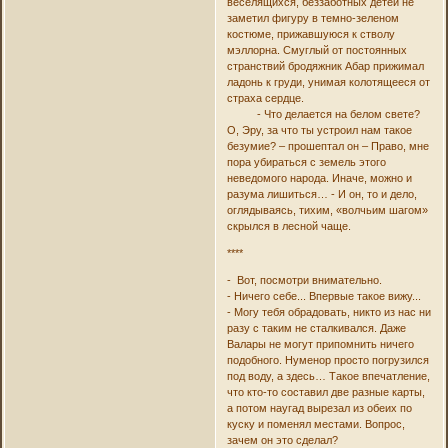
веселящихся, беззаботных детей не
заметил фигуру в темно-зеленом
костюме, прижавшуюся к стволу
мэллорна. Смуглый от постоянных
странствий бродяжник Абар прижимал
ладонь к груди, унимая колотящееся от
страха сердце.
- Что делается на белом свете?
О, Эру, за что ты устроил нам такое
безумие? – прошептал он – Право, мне
пора убираться с земель этого
неведомого народа. Иначе, можно и
разума лишиться… - И он, то и дело,
оглядываясь, тихим, «волчьим шагом»
скрылся в лесной чаще.
****
- Вот, посмотри внимательно.
- Ничего себе... Впервые такое вижу...
- Могу тебя обрадовать, никто из нас ни
разу с таким не сталкивался. Даже
Валары не могут припомнить ничего
подобного. Нуменор просто погрузился
под воду, а здесь… Такое впечатление,
что кто-то составил две разные карты,
а потом наугад вырезал из обеих по
куску и поменял местами. Вопрос,
зачем он это сделал?