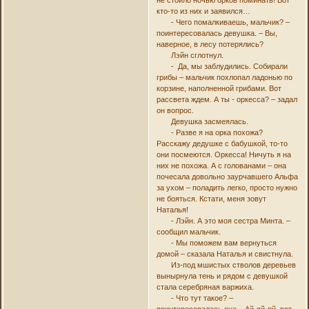
не стоило ночью орков поминать! Вот
кто-то из них и заявился…
- Чего помалкиваешь, мальчик? –
поинтересовалась девушка. – Вы,
наверное, в лесу потерялись?
Лэйн сглотнул.
- Да, мы заблудились. Собирали
грибы – мальчик похлопал ладонью по
корзине, наполненной грибами. Вот
рассвета ждем. А ты - оркесса? – задал
он вопрос.
Девушка засмеялась.
- Разве я на орка похожа?
Расскажу дедушке с бабушкой, то-то
они посмеются. Оркесса! Ничуть я на
них не похожа. А с голованами – она
почесала довольно заурчавшего Альфа
за ухом – поладить легко, просто нужно
не бояться. Кстати, меня зовут
Наталья!
- Лэйн. А это моя сестра Минта. –
сообщил мальчик.
- Мы поможем вам вернуться
домой – сказала Наталья и свистнула.
Из-под мшистых стволов деревьев
вынырнула тень и рядом с девушкой
стала серебряная варжиха.
- Что тут такое? –