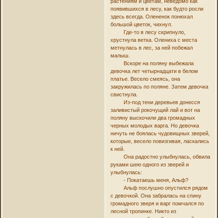
растениям и цветам, неведомо как
появившихся в лесу, как будто росли
здесь всегда. Олененок понюхал
большой цветок, чихнул.
Где-то в лесу скрипнуло,
хрустнула ветка. Олениха с места
метнулась в лес, за ней побежал
малыш.
Вскоре на поляну выбежала
девочка лет четырнадцати в белом
платье. Весело смеясь, она
закружилась по поляне. Затем девочка
свистнула.
Из-под тени деревьев донесся
заливистый рокочущий лай и вот на
поляну выскочили два громадных
черных молодых варга. Но девочка
ничуть не боялась чудовищных зверей,
которые, весело повизгивая, ласкались
к ней.
Она радостно улыбнулась, обвила
руками шею одного из зверей и
улыбнулась:
- Покатаешь меня, Альф?
Альф послушно опустился рядом
с девочкой. Она забралась на спину
громадного зверя и варг помчался по
лесной тропинке. Никто из