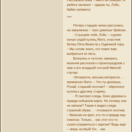
Рассказать кому – никто не поверит! А
ребята засмеют – здоров ты, Лэйн,
байки заливать!
****
Пятеро старцев чинно расселись
на завалинках – трех длинных бревнах.
- Слушаем тебя, Лэйн. – сурово
начал седой кузнец Жито, участник
Битвы Пяти Воинств у Одинокой горы.
– Мы хотим знать, кто помог вам
выбраться из леса.
Волнуясь и чуточку заикаясь,
мальчик рассказал о произошедшем с
ним и его младшей сестрой Минтой
случае.
- Интересно, весьма интересно… -
проворчал Жито. – Что ты думаешь,
Рэнай, старший охотник? – обратился
кузнец к другому старику.
- Я смотрел следы. Близ деревни и
правда побывали варги. Но почему они
не напали? Также я видел следы
странной обуви… - отозвался охотник.
– Мальчик не врет, кто-то и правда ему
помогал. Только… как этот кто-то
сумел управиться с варгом? Ведь варг
– зверь особый! Он… как