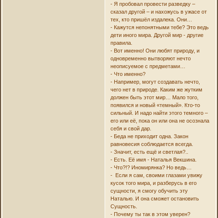
- Я пробовал провести разведку –
сказал другой – и нахожусь в ужасе от
тех, кто пришёл издалека. Они…
- Кажутся непонятными тебе? Это ведь
дети иного мира. Другой мир - другие
правила.
- Вот именно! Они любят природу, и
одновременно вытворяют нечто
неописуемое с предметами…
- Что именно?
- Например, могут создавать нечто,
чего нет в природе. Каким же жутким
должен быть этот мир… Мало того,
появился и новый «темный». Кто-то
сильный. И надо найти этого темного –
его или её, пока он или она не осознала
себя и свой дар.
- Беда не приходит одна. Закон
равновесия соблюдается всегда.
- Значит, есть ещё и светлая?..
- Есть. Её имя - Наталья Векшина.
- Что?!? Иномирянка? Но ведь…
- Если я сам, своими глазами увижу
кусок того мира, и разберусь в его
сущности, я смогу обучить эту
Наталью. И она сможет остановить
Сущность.
- Почему ты так в этом уверен?