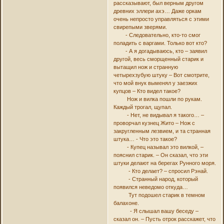
рассказывают, был верным другом
древних эллери ахэ… Даже оркам
очень непросто управляться с этими
свирепыми зверями.
- Следовательно, кто-то смог
поладить с варгами. Только вот кто?
- А я догадываюсь, кто – заявил
другой, весь сморщенный старик и
вытащил нож и странную
четырехзубую штуку – Вот смотрите,
что мой внук выменял у заезжих
купцов – Кто видел такое?
Нож и вилка пошли по рукам.
Каждый трогал, щупал.
- Нет, не видывал я такого… –
проворчал кузнец Жито – Нож с
закругленным лезвием, и та странная
штука… - Что это такое?
- Купец называл это вилкой, –
пояснил старик. – Он сказал, что эти
штуки делают на берегах Рунного моря.
- Кто делает? – спросил Рэнай.
- Странный народ, который
появился неведомо откуда…
Тут подошел старик в темном
балахоне.
- Я слышал вашу беседу –
сказал он. – Пусть отрок расскажет, что