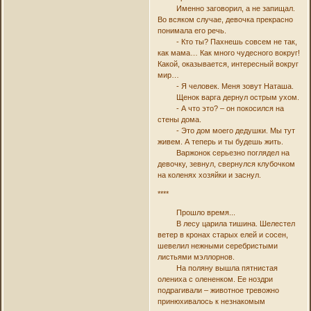
Именно заговорил, а не запищал.
Во всяком случае, девочка прекрасно
понимала его речь.
- Кто ты? Пахнешь совсем не так,
как мама… Как много чудесного вокруг!
Какой, оказывается, интересный вокруг
мир…
- Я человек. Меня зовут Наташа.
Щенок варга дернул острым ухом.
- А что это? – он покосился на
стены дома.
- Это дом моего дедушки. Мы тут
живем. А теперь и ты будешь жить.
Варжонок серьезно поглядел на
девочку, зевнул, свернулся клубочком
на коленях хозяйки и заснул.
****
Прошло время...
В лесу царила тишина. Шелестел
ветер в кронах старых елей и сосен,
шевелил нежными серебристыми
листьями мэллорнов.
На поляну вышла пятнистая
олениха с олененком. Ее ноздри
подрагивали – животное тревожно
принюхивалось к незнакомым