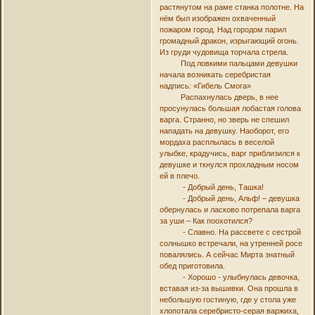
растянутом на раме станка полотне. На
нём был изображен охваченный
пожаром город. Над городом парил
громадный дракон, изрыгающий огонь.
Из груди чудовища торчала стрела.
Под ловкими пальцами девушки
начала возникать серебристая
надпись: «Гибель Смога»
Распахнулась дверь, в нее
просунулась большая лобастая голова
варга. Странно, но зверь не спешил
нападать на девушку. Наоборот, его
мордаха расплылась в веселой
улыбке, крадучись, варг приблизился к
девушке и ткнулся прохладным носом
ей в плечо.
- Добрый день, Ташка!
- Добрый день, Альф! – девушка
обернулась и ласково потрепала варга
за уши – Как поохотился?
- Славно. На рассвете с сестрой
солнышко встречали, на утренней росе
повалялись. А сейчас Мирта знатный
обед приготовила.
- Хорошо - улыбнулась девочка,
вставая из-за вышивки. Она прошла в
небольшую гостиную, где у стола уже
хлопотала серебристо-серая варжиха,