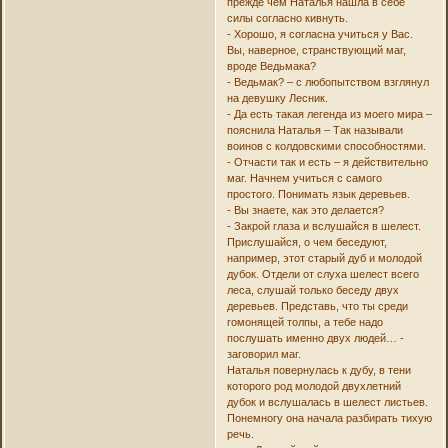
прежде чем Наталья нашла в себе
силы согласно кивнуть.
- Хорошо, я согласна учиться у Вас.
Вы, наверное, странствующий маг,
вроде Ведьмака?
- Ведьмак? – с любопытством взглянул
на девушку Лесник.
- Да есть такая легенда из моего мира –
пояснила Наталья – Так называли
воинов с колдовскими способностями.
- Отчасти так и есть – я действительно
маг. Начнем учиться с самого
простого. Понимать язык деревьев.
- Вы знаете, как это делается?
- Закрой глаза и вслушайся в шелест.
Прислушайся, о чем беседуют,
например, этот старый дуб и молодой
дубок. Отдели от слуха шелест всего
леса, слушай только беседу двух
деревьев. Представь, что ты среди
гомонящей толпы, а тебе надо
послушать именно двух людей… -
заговорил маг.
Наталья повернулась к дубу, в тени
которого род молодой двухлетний
дубок и вслушалась в шелест листьев.
Понемногу она начала разбирать тихую
речь.