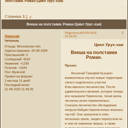
полставки. Роман (Цикл Урус-хаи)
Страница:
1
2
»
Векша на полставки. Роман (Цикл Урус-хаи)
1
Поделиться
20-09-2014
Ломехир
21:00:52
Читатель
Цикл Урус-хаи
Откуда:
Московская обл.
Зарегистрирован
: 25-08-2009
Векша на полставки
Приглашений:
0
Роман.
Сообщений:
4018
Уважение:
+1339
Пролог.
Позитив:
+1944
Пол:
Мужской
Лесничий Тимофей Кузьмич
Провел на форуме:
внимательно изучал новые территории
2 месяца 14 дней
своего подопечного участка
Последний визит:
Изяславского лесничества. После
21-08-2020 11:49:39
удивительного явления, которое теперь
все называли Переносом, тихая жизнь
лесничих резко переменилась.
Сначала лесничество обследовали
патрули бойцов перенесенных военных
частей. Они захватили в плен
несколько орков, заодно перепугали ни
в чем не повинное зверье, а также
выжгли огнеметами гнездо гигантских