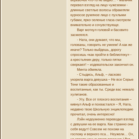
веревочек что-то не видно… - мальчик
перевел взгляд на лицо чужеземки -
длинные светлые волосы обрамляли
курносое румяное лицо с пухлыми
губами, ярко-зеленые глаза смотрели
внимательно и сочувствующе.
Варг мотнул головой и басовито
засмеялся.
- Ната, они думают, что мы,
голованы, говорить не умеем! А как же
иначе? Только выйдешь, дорогу
спросишь «как пройти в библиотеку» -
а крестьянин деру, только пятки
сверкают! – издевательски закончил он.
Минта обмякла.
- Стыдись, Альф, – ласково
укорила варга девушка – Не все Серые
Тени такие образованные и
воспитанные, как ты. Среди вас немало
хулиганов.
- Угу. Все от плохого воспитания –
кивнул Альф и похвастался – Я, Ната,
недавно твою Школьную энциклопедию
прочитал, очень интересно!
Лэйн недоуменно переводил взгляд
с девушки на ее варга. Как странно они
себя ведут! Совсем не похожи на
госпожу и верного пса… Неужели… Ох,