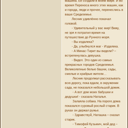
машина. Ее создали в моем мире. И во
время Переноса много этих машин, как
и города, люди и прочее, перенеслись в
ваше Средиземье.
Лесник удивлённо покачал
головой.
- Удивительный у вас мир! Вижу,
не зря я потратил время на
путешествие до Рунного моря.
- Вы издалека?
- Да, улыбнулся маг - Издалека.
- А Минас-Тирит вы видели? –
встрепенулась девушка.
- Видел. Это один из самых
прекрасных городов Средиземья.
Великолепные белые башни, сады,
смелые и храбрые жители…
Лесник продолжал рассказывать
всю дорогу, пока вдали, в окружении
сада, не показался небольшой домик.
- А вот дом моих бабушки и
дедушки! - сказала Наталья.
Залаяла собака. На пороге дома
показался суровый рослый старик. В
руках он держал ружье.
- Здравствуй, Наташка – сказал
старик.
- Тимофей Кузьмич, мой дед –