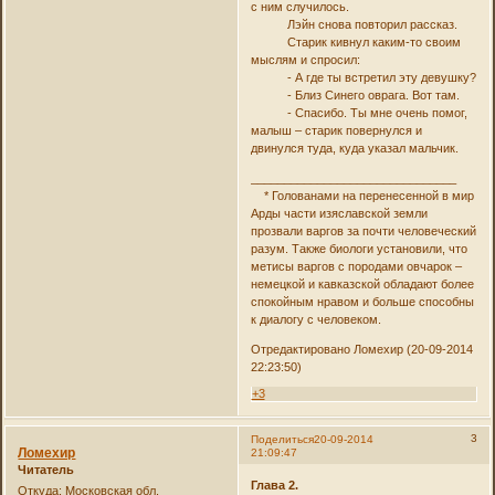
с ним случилось.
Лэйн снова повторил рассказ.
Старик кивнул каким-то своим
мыслям и спросил:
- А где ты встретил эту девушку?
- Близ Синего оврага. Вот там.
- Спасибо. Ты мне очень помог,
малыш – старик повернулся и
двинулся туда, куда указал мальчик.
_______________________________
* Голованами на перенесенной в мир
Арды части изяславской земли
прозвали варгов за почти человеческий
разум. Также биологи установили, что
метисы варгов с породами овчарок –
немецкой и кавказской обладают более
спокойным нравом и больше способны
к диалогу с человеком.
Отредактировано Ломехир (20-09-2014
22:23:50)
+3
3
Поделиться
20-09-2014
Ломехир
21:09:47
Читатель
Глава 2.
Откуда:
Московская обл.