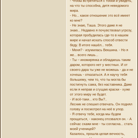
- Чтобы встретиться с тобой и увидеть,
на что ты способна, дитя неведомого
мира.
- Но... какое отношение это всё имеет
ко мне?
- Не знаю, Таша. Этого даже я не
знаю... Недавно я почувствовал угрозу,
которая пробудилась где-то в нашем
мире и начал искать способ отвести
беду. В итоге нашёл... тебя.
- Меня? - изумилась Векшина. - Но я
же... всего лишь...
- Ты – иномирянка и обладаешь таким
даром, которого нет у местных. И от
своего дара ты уже не можешь - да и не
хочешь - отказаться. А я научу тебя
большему, чем то, что ты могла бы
постигнуть сама, без наставника. Даже
если я неправ и сгущаю краски - хуже
от этого миру не будет.
- И всё-таки... кто Вы?..
Лесник не спешил отвечать. Он поднял
голову и посмотрел на неё в упор.
- Я отвечу тебе, когда мы будем
прощаться, - наконец отозвался он. - А
сейчас скажи мне - ты согласна... стать
моей ученицей?
Казалось, прошла целая вечность,