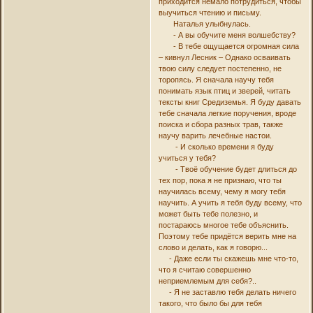
приходится немало потрудиться, чтобы
выучиться чтению и письму.
Наталья улыбнулась.
- А вы обучите меня волшебству?
- В тебе ощущается огромная сила
– кивнул Лесник – Однако осваивать
твою силу следует постепенно, не
торопясь. Я сначала научу тебя
понимать язык птиц и зверей, читать
тексты книг Средиземья. Я буду давать
тебе сначала легкие поручения, вроде
поиска и сбора разных трав, также
научу варить лечебные настои.
- И сколько времени я буду
учиться у тебя?
- Твоё обучение будет длиться до
тех пор, пока я не признаю, что ты
научилась всему, чему я могу тебя
научить. А учить я тебя буду всему, что
может быть тебе полезно, и
постараюсь многое тебе объяснить.
Поэтому тебе придётся верить мне на
слово и делать, как я говорю...
- Даже если ты скажешь мне что-то,
что я считаю совершенно
неприемлемым для себя?..
- Я не заставлю тебя делать ничего
такого, что было бы для тебя