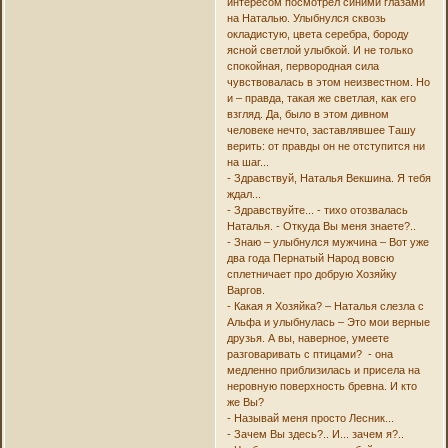
интересом посмотрел синими глазами
на Наталью. Улыбнулся сквозь
окладистую, цвета серебра, бороду
ясной светлой улыбкой. И не только
спокойная, первородная сила
чувствовалась в этом неизвестном. Но
и – правда, такая же светлая, как его
взгляд. Да, было в этом дивном
человеке нечто, заставлявшее Ташу
верить: от правды он не отступится ни
на шаг...
- Здравствуй, Наталья Векшина. Я тебя
ждал...
- Здравствуйте... - тихо отозвалась
Наталья. - Откуда Вы меня знаете?..
- Знаю – улыбнулся мужчина – Вот уже
два года Пернатый Народ вовсю
сплетничает про добрую Хозяйку
Варгов.
- Какая я Хозяйка? – Наталья слезла с
Альфа и улыбнулась – Это мои верные
друзья. А вы, наверное, умеете
разговаривать с птицами? - она
медленно приблизилась и присела на
неровную поверхность бревна. И кто
же Вы?
- Называй меня просто Лесник...
- Зачем Вы здесь?.. И... зачем я?..