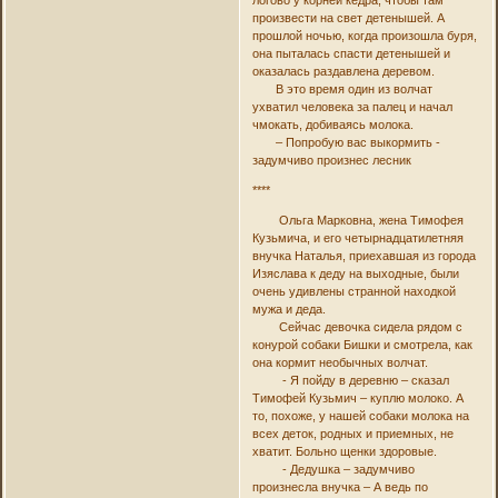
произвести на свет детенышей. А
прошлой ночью, когда произошла буря,
она пыталась спасти детенышей и
оказалась раздавлена деревом.
В это время один из волчат
ухватил человека за палец и начал
чмокать, добиваясь молока.
– Попробую вас выкормить -
задумчиво произнес лесник
****
Ольга Марковна, жена Тимофея
Кузьмича, и его четырнадцатилетняя
внучка Наталья, приехавшая из города
Изяслава к деду на выходные, были
очень удивлены странной находкой
мужа и деда.
Сейчас девочка сидела рядом с
конурой собаки Бишки и смотрела, как
она кормит необычных волчат.
- Я пойду в деревню – сказал
Тимофей Кузьмич – куплю молоко. А
то, похоже, у нашей собаки молока на
всех деток, родных и приемных, не
хватит. Больно щенки здоровые.
- Дедушка – задумчиво
произнесла внучка – А ведь по