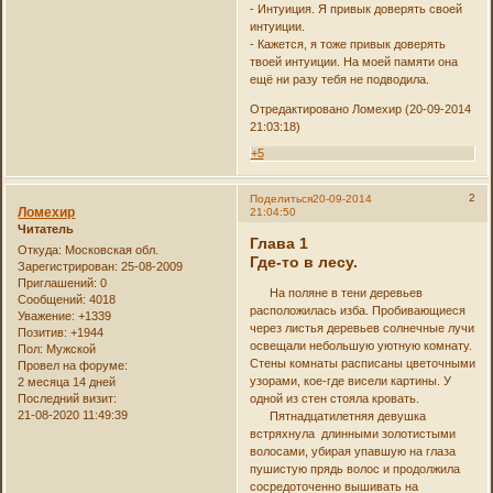
- Интуиция. Я привык доверять своей
интуиции.
- Кажется, я тоже привык доверять
твоей интуиции. На моей памяти она
ещё ни разу тебя не подводила.
Отредактировано Ломехир (20-09-2014
21:03:18)
+5
2
Поделиться
20-09-2014
Ломехир
21:04:50
Читатель
Глава 1
Откуда:
Московская обл.
Где-то в лесу.
Зарегистрирован
: 25-08-2009
Приглашений:
0
На поляне в тени деревьев
Сообщений:
4018
расположилась изба. Пробивающиеся
Уважение:
+1339
через листья деревьев солнечные лучи
Позитив:
+1944
освещали небольшую уютную комнату.
Пол:
Мужской
Стены комнаты расписаны цветочными
Провел на форуме:
узорами, кое-где висели картины. У
2 месяца 14 дней
Последний визит:
одной из стен стояла кровать.
21-08-2020 11:49:39
Пятнадцатилетняя девушка
встряхнула длинными золотистыми
волосами, убирая упавшую на глаза
пушистую прядь волос и продолжила
сосредоточенно вышивать на