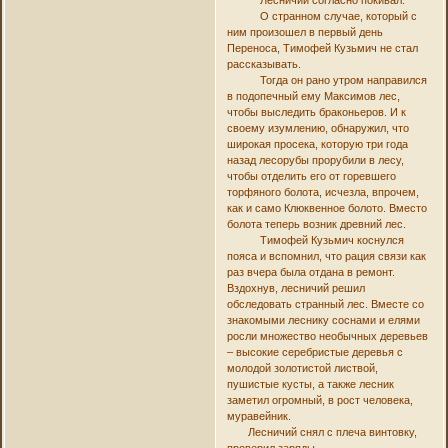
О странном случае, который с
ним произошел в первый день
Переноса, Тимофей Кузьмич не стал
рассказывать.
Тогда он рано утром направился
в подопечный ему Максимов лес,
чтобы выследить браконьеров. И к
своему изумлению, обнаружил, что
широкая просека, которую три года
назад лесорубы прорубили в лесу,
чтобы отделить его от горевшего
торфяного болота, исчезла, впрочем,
как и само Клюквенное болото. Вместо
болота теперь возник древний лес.
Тимофей Кузьмич коснулся
пояса и вспомнил, что рация связи как
раз вчера была отдана в ремонт.
Вздохнув, лесничий решил
обследовать странный лес. Вместе со
знакомыми леснику соснами и елями
росли множество необычных деревьев
– высокие серебристые деревья с
молодой золотистой листвой,
пушистые кусты, а также лесник
заметил огромный, в рост человека,
муравейник.
Лесничий снял с плеча винтовку,
проверил заряды.