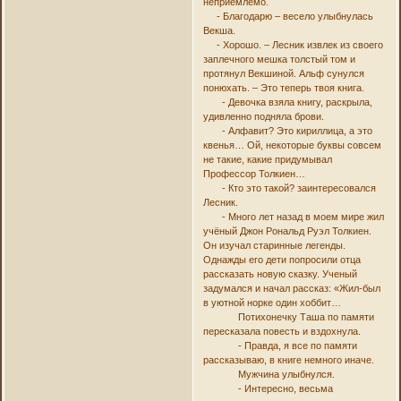
неприемлемо.
- Благодарю – весело улыбнулась
Векша.
- Хорошо. – Лесник извлек из своего
заплечного мешка толстый том и
протянул Векшиной. Альф сунулся
понюхать. – Это теперь твоя книга.
- Девочка взяла книгу, раскрыла,
удивленно подняла брови.
- Алфавит? Это кириллица, а это
квенья… Ой, некоторые буквы совсем
не такие, какие придумывал
Профессор Толкиен…
- Кто это такой? заинтересовался
Лесник.
- Много лет назад в моем мире жил
учёный Джон Рональд Руэл Толкиен.
Он изучал старинные легенды.
Однажды его дети попросили отца
рассказать новую сказку. Ученый
задумался и начал рассказ: «Жил-был
в уютной норке один хоббит…
Потихонечку Таша по памяти
пересказала повесть и вздохнула.
- Правда, я все по памяти
рассказываю, в книге немного иначе.
Мужчина улыбнулся.
- Интересно, весьма