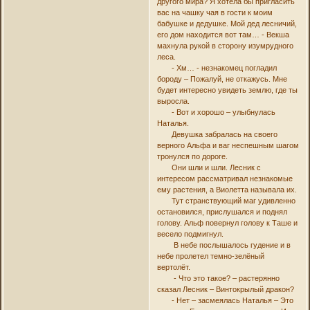
другого мира? Я хотела бы пригласить
вас на чашку чая в гости к моим
бабушке и дедушке. Мой дед лесничий,
его дом находится вот там… - Векша
махнула рукой в сторону изумрудного
леса.
- Хм… - незнакомец погладил
бороду – Пожалуй, не откажусь. Мне
будет интересно увидеть землю, где ты
выросла.
- Вот и хорошо – улыбнулась
Наталья.
Девушка забралась на своего
верного Альфа и ваг неспешным шагом
тронулся по дороге.
Они шли и шли. Лесник с
интересом рассматривал незнакомые
ему растения, а Виолетта называла их.
Тут странствующий маг удивленно
остановился, прислушался и поднял
голову. Альф повернул голову к Таше и
весело подмигнул.
В небе послышалось гудение и в
небе пролетел темно-зелёный
вертолёт.
- Что это такое? – растерянно
сказал Лесник – Винтокрылый дракон?
- Нет – засмеялась Наталья – Это