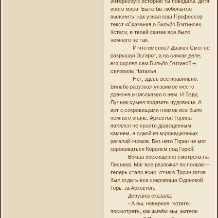
интересную историю ты поведала, дитя
иного мира. Было бы любопытно
выяснить, как узнал ваш Профессор
текст «Сказания о Бильбо Бэггинсе».
Кстати, в твоей сказке все было
немного не так.
- И что именно? Дракон Смог не
разрушал Эсгарот, а на самом деле,
его одолел сам Бильбо Бэггинс? –
съязвила Наталья.
- Нет, здесь все правильно.
Бильбо разузнал уязвимое место
дракона и рассказал о нем. И Бэрд
Лучник сумел поразить чудовище. А
вот с сокровищами гномов все было
немного иначе. Аркестон Торина
являлся не просто драгоценным
камнем, а одной из коронационных
регалий гномов. Без него Торин не мог
короноваться Королем под Горой!
Векша восхищенно смотрела на
Лесника. Маг все разложил по полкам –
теперь стало ясно, отчего Торин готов
был отдать все сокровища Одинокой
Горы за Аркестон.
Девушка сказала:
- А вы, наверное, хотите
посмотреть, как живём мы, жители