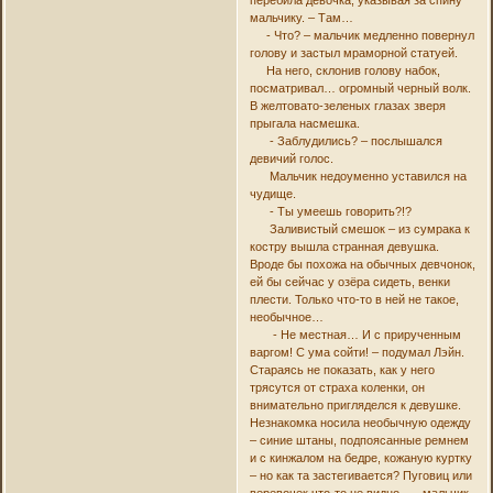
перебила девочка, указывая за спину
мальчику. – Там…
- Что? – мальчик медленно повернул
голову и застыл мраморной статуей.
На него, склонив голову набок,
посматривал… огромный черный волк.
В желтовато-зеленых глазах зверя
прыгала насмешка.
- Заблудились? – послышался
девичий голос.
Мальчик недоуменно уставился на
чудище.
- Ты умеешь говорить?!?
Заливистый смешок – из сумрака к
костру вышла странная девушка.
Вроде бы похожа на обычных девчонок,
ей бы сейчас у озёра сидеть, венки
плести. Только что-то в ней не такое,
необычное…
- Не местная… И с прирученным
варгом! С ума сойти! – подумал Лэйн.
Стараясь не показать, как у него
трясутся от страха коленки, он
внимательно пригляделся к девушке.
Незнакомка носила необычную одежду
– синие штаны, подпоясанные ремнем
и с кинжалом на бедре, кожаную куртку
– но как та застегивается? Пуговиц или