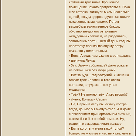
клубнями тростника. Крошечное
помещение начало прогреваться. Пока
шла готовка, заткнули мхом несколько
щелей, откуда здорово дуло, застелили
ложе хвоистыми лапами. Потом
выхлебали единственное блюдо,
обильно заедая его оттаявшим
желудёвым хлебом и, не раздеваясь,
завалились спать – целый день ходьбы
навстречу пронизывающему ветру
оказался утомительным.
- Вень! А ведь нам уже по шестнадцать,
- шепнула Ленка.
- Угу. Замуж собралась? Даже рожать
не побоишься без медицины?
- Вот зануда – гад ползучий. У меня на
глазах трёх человек с того света
вытащил, а туда же – нет у нас
медицины!
- Трёх? Не помню трёх. А кто второй?
- Лунка, Колька и Серый.
- Не, Серый в лесу бы, если у костра,
тогда, да, мог бы окочуриться. А в доме
с отоплением при нормальном питании,
выжил бы и без особой помощи. Ну,
разве что выздоравливал дольше.
- Вот в кого ты у меня такой тупой?
Говорю же – жильё у нас не хуже, чем в