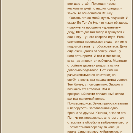
всегда отстаёт. Приходит через
несколько дней по нашим следам, -
зачем-то объяснил он Венику.
- Оставь его со мной, пусть отдохнёт. И
скажи Бо Тун Ле Не, что я жду её здесь,
- махнув на прощание «древнему»
деду, Шеф достал топор и двинулся к
осиннику – у него созрела идея. Если
оленеводы переезжают сюда, то и им с
подругой стоит тут обосноваться. День
ещё очень далёк от завершения - у
него есть время. И вот и местечко,
куда так и просится избушка. Молодые
стройные деревья рядом, а осина
довольно податлива. Нет, сильно
размахиваться он не станет, но
срубить клеть два на два метра успеет.
Тем более, с помощником. Заодно и
познакомятся толком. Вот и
прекрасный почти поваленный ствол –
как раз на нижний венец.
Примерившись, Веник принялся валить
и перерубать, заготавливая одно
бревно за другим. Юноша, а звали его
Пуп, чуток передохнул, а потом стал
стаскивать обрубки в выбранное место
– захлёстывал верёвку за конец и
волок. Силушки ему, действительно,