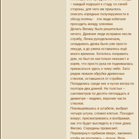
– каждый подошел к стаду со своей
стороны, для чего им пришлось
описать изрядные полуокружности в
обход поляны - эти люди избегали
проходить между оленями.
Делать Венику было решительно
нечего. Древние люди исправно несли
службу, Ленка рукодельничала,
складывать дрова было уже просто
некуда, а до ужина оставалось ещё
много времени. Хотелось поправить
дом, но был он настолько неказист и
коряв, что просто рука не поднималась
прикасаться здесь к чему-либо. Зато
рядом лежали обрубки древесных
стволов, оставшихся от стройки.
Попадались среди них и куски метра по
полтора-два длиной. Не толстых –
сантиметров по десять-пятнадцать в
диаметре – видимо, верхние части
стволов.
Поковырявшись в штабеле, выбрал
четыре штуки, сложил клетью. Походил
вокруг, присматриваясь и воображая,
как это будет выглядеть в стене дома.
Фигово. Середины провисают.
Перевернул горбиком вверх, заклинил,
чтобы не крутились – лучше. Ведь