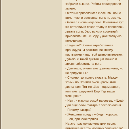
забрал и вышел. Ребята последовали
за ним.
Охотник приблизился к оленям, но не
вплотную, и рассыпал соль по земле.
Отошёл снова недалеко. Животные тут
же оставили в покое траву и принялись
лизать соль, безо всяких сомнений
приблизившись к Вору. Даже толкучка
получилась.
- Видишь? Вполне отработанная
процедура. И расстояние между
пастырями и паствой давно выверено.
Думаю, с такой дистанции можно и
аркан набросить на рога.
- Думаешь, олени уже одомашнены, но
не приручены?
- Сложно так прямо сказать. Между
этими понятиями очень размытая
дистанция. Тот же Шак – одомашнен,
или уже приручен? Вор! Где ваши
женщины?
- Идут, - махнул рукой на север. – Шеф!
Дай ещё соли. Завтра я заколю оленя.
- Почему завтра?
- Женщины придут – будет хорошо.
- Лен, принеси горшок.
На этот раз солью угостили своих
питомцев все три древних "оленевода"