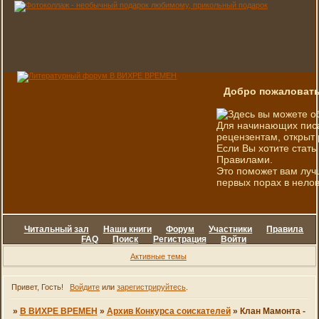
Добро пожаловать
Здесь вы можете о
Для начинающих писа
рецензентам, открыт 
Если Вы хотите стать
Правилами.
Это поможет вам луч
первых порах в нелов
Читальный зал
Наши книги
Форум
Участники
Правила
FAQ
Поиск
Регистрация
Войти
Активные темы
Привет, Гость!
Войдите
или
зарегистрируйтесь
.
»
В ВИХРЕ ВРЕМЕН
»
Архив Конкурса соискателей
»
Клан Мамонта -