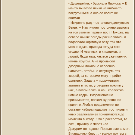
- Душегрейка, - буркнула Лариска. – В
манто ты возле печки не шибко-то
покрутишься, а она её носит, не
снимая.
- Искренне рад, - остановил дискуссию
Веник. – Нам нужно постоянно держать
на той заимке парный пост. Похоже, на
севере нынче погоды расшалились и
подорвали кормовую базу, так что
можно ждать прихода оттуда кого
угодно. И жвачных, и хищников, и
людей. Люди нам, как все уже поняли,
нужны кругом. А на промысел
дозорным можно не особенно
напирать, чтобы не отпугнуть тех
зверей, за которыми могут прийти
охотники. Задача – подружиться,
зазвать в гости, уговорить пожить у
нас, а потом влить в наш коллектив
новые кадры. Возражения не
принимаются, поскольку решение
принято. Любые предложения по
составу набора подарков, гостинцев и
иных завлекалочек принимаются до
момента выхода. Это с рассветом, то
есть, примерно через час.
Дежурим по неделе. Первая смена моя.
В напарники беру… - толчок локтем в