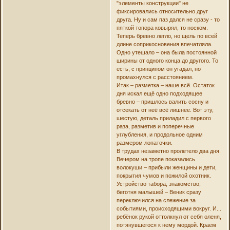
"элементы конструкции" не
фиксировались относительно друг
друга. Ну и сам паз дался не сразу - то
пяткой топора ковырял, то носком.
Теперь бревно легло, но щель по всей
длине соприкосновения впечатляла.
Одно утешало – она была постоянной
ширины от одного конца до другого. То
есть, с принципом он угадал, но
промахнулся с расстоянием.
Итак – разметка – наше всё. Остаток
дня искал ещё одно подходящее
бревно – пришлось валить сосну и
отсекать от неё всё лишнее. Вот эту,
шестую, деталь приладил с первого
раза, разметив и поперечные
углубления, и продольное одним
размером лопаточки.
В трудах незаметно пролетело два дня.
Вечером на тропе показались
волокуши – прибыли женщины и дети,
покрытия чумов и пожилой охотник.
Устройство табора, знакомство,
беготня малышей – Веник сразу
переключился на слежение за
событиями, происходящими вокруг. И...
ребёнок рукой оттолкнул от себя оленя,
потянувшегося к нему мордой. Краем