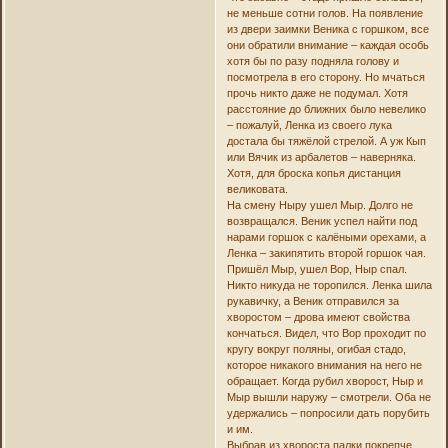
не меньше сотни голов. На появление
из двери заимки Веника с горшком, все
они обратили внимание – каждая особь
хотя бы по разу подняла голову и
посмотрела в его сторону. Но мчаться
прочь никто даже не подумал. Хотя
расстояние до ближних было невелико
– пожалуй, Ленка из своего лука
достала бы тяжёлой стрелой. А уж Кып
или Вячик из арбалетов – наверняка.
Хотя, для броска копья дистанция
великовата.
На смену Ныру ушел Мыр. Долго не
возвращался. Веник успел найти под
нарами горшок с калёными орехами, а
Ленка – закипятить второй горшок чая.
Пришёл Мыр, ушел Вор, Ныр спал.
Никто никуда не торопился. Ленка шила
рукавичку, а Веник отправился за
хворостом – дрова имеют свойства
кончаться. Видел, что Вор проходит по
кругу вокруг поляны, огибая стадо,
которое никакого внимания на него не
обращает. Когда рубил хворост, Ныр и
Мыр вышли наружу – смотрели. Оба не
удержались – попросили дать порубить
и им.
Выбрав из хвороста палки покрепче,