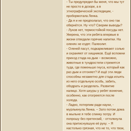
- Ты предупредил бы меня, что мы тут
не просто в дозоре, а в
этнографической экспедиции, -
пробормотала Ленка.
- Да я и не предполагал, что оно так
обернётся. Ну что? Сверим выводы?
- Луков нет, термостойкой посуды нет.
Уверена, что эти ребята впервые в
жизни отведали горячие напитки. На
оленях не ездят. Палеолит.
- Оленей пасут, подкармливают солью
и охраняют от хищников. Ещё вспомни
приход стада на дым – возможно,
животные в тундростепи стремятся
туда, где поменьше гнуса, который как
раз дым и отгоняет? И ещё эти люди
способны незаметно для стада изъять
из него отдельную особь, забить,
ободрать и разделать. Развитие
налицо. Хотя шкуры у ребят вонючие,
особенно, как отогреются после
холода.
- Ладно, потерпим ради науки, -
мурлыкнула Ленка. – Зато потом дома
в мыльне я тебе спинку потру. И
попрошу без претензий, - оттолкнула
она притиснувшую её руку. – Я
настолько грязная, что не то, что твои,