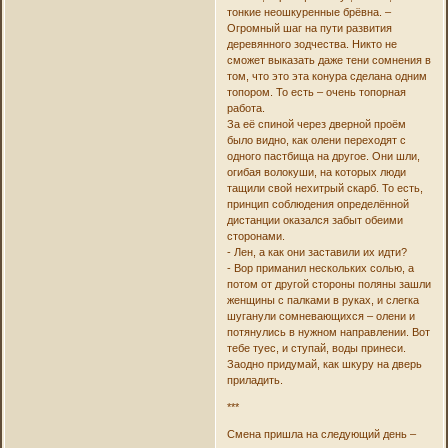
тонкие неошкуренные брёвна. –
Огромный шаг на пути развития
деревянного зодчества. Никто не
сможет выказать даже тени сомнения в
том, что это эта конура сделана одним
топором. То есть – очень топорная
работа.
За её спиной через дверной проём
было видно, как олени переходят с
одного пастбища на другое. Они шли,
огибая волокуши, на которых люди
тащили свой нехитрый скарб. То есть,
принцип соблюдения определённой
дистанции оказался забыт обеими
сторонами.
- Лен, а как они заставили их идти?
- Вор приманил нескольких солью, а
потом от другой стороны поляны зашли
женщины с палками в руках, и слегка
шуганули сомневающихся – олени и
потянулись в нужном направлении. Вот
тебе туес, и ступай, воды принеси.
Заодно придумай, как шкуру на дверь
приладить.
***
Смена пришла на следующий день –