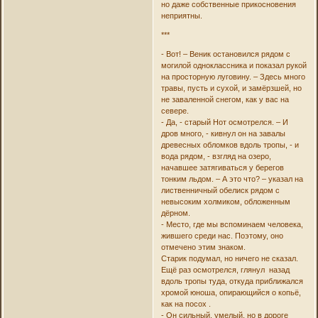
но даже собственные прикосновения
неприятны.
***
- Вот! – Веник остановился рядом с
могилой одноклассника и показал рукой
на просторную луговину. – Здесь много
травы, пусть и сухой, и замёрзшей, но
не заваленной снегом, как у вас на
севере.
- Да, - старый Нот осмотрелся. – И
дров много, - кивнул он на завалы
древесных обломков вдоль тропы, - и
вода рядом, - взгляд на озеро,
начавшее затягиваться у берегов
тонким льдом. – А это что? – указал на
лиственничный обелиск рядом с
невысоким холмиком, обложенным
дёрном.
- Место, где мы вспоминаем человека,
жившего среди нас. Поэтому, оно
отмечено этим знаком.
Старик подумал, но ничего не сказал.
Ещё раз осмотрелся, глянул назад
вдоль тропы туда, откуда приближался
хромой юноша, опирающийся о копьё,
как на посох .
- Он сильный, умелый, но в дороге