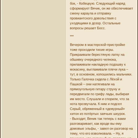
бок, - Кобецкую. Следующий наряд
сформирует Вячик, он же обеспечивает
смену караула и отправку
провиантского довольствия с
уходящими в дозор. Остальные
вопросы решает Босс.
***
Вечером в мастерской-пристройке
тоже проходили тихие игры.
Прикраивали берестяную латку на
обшивку очередного челнока,
прилаживали накладную подошву к
мокасину, выглаживали плечи лука –
тут, в основном, копошились мальчики.
Только Галочка сидела с Лёхой и
Пашкой – они натягивали на
прямоугольную гитару струну и
передвигали по грифу лады, выбирая
им место. Слушали и спорили, что за
нота прозвучала. К ним и подсел
Серый, обряженный в «дежурный»
хитон из потёртых заячьих шкурок.
- Выходит, Веник так теперь с вами
разговаривает, как вроде вы ему
домовые эльфы, - завел он разговор на
тему, что его взволновала. – Ну, я