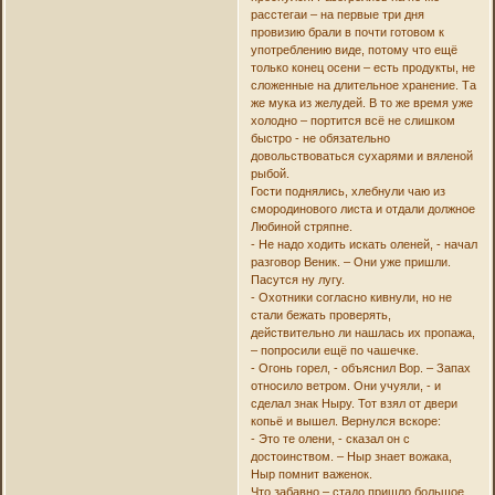
расстегаи – на первые три дня
провизию брали в почти готовом к
употреблению виде, потому что ещё
только конец осени – есть продукты, не
сложенные на длительное хранение. Та
же мука из желудей. В то же время уже
холодно – портится всё не слишком
быстро - не обязательно
довольствоваться сухарями и вяленой
рыбой.
Гости поднялись, хлебнули чаю из
смородинового листа и отдали должное
Любиной стряпне.
- Не надо ходить искать оленей, - начал
разговор Веник. – Они уже пришли.
Пасутся ну лугу.
- Охотники согласно кивнули, но не
стали бежать проверять,
действительно ли нашлась их пропажа,
– попросили ещё по чашечке.
- Огонь горел, - объяснил Вор. – Запах
относило ветром. Они учуяли, - и
сделал знак Ныру. Тот взял от двери
копьё и вышел. Вернулся вскоре:
- Это те олени, - сказал он с
достоинством. – Ныр знает вожака,
Ныр помнит важенок.
Что забавно – стадо пришло большое,