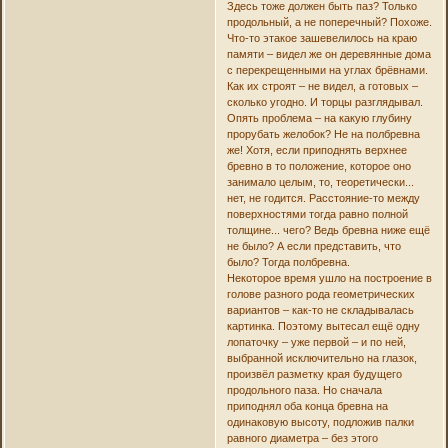
Здесь тоже должен быть паз? Только
продольный, а не поперечный? Похоже.
Что-то этакое зашевелилось на краю
памяти – видел же он деревянные дома
с перекрещенными на углах брёвнами.
Как их строят – не видел, а готовых –
сколько угодно. И торцы разглядывал.
Опять проблема – на какую глубину
прорубать желобок? Не на полбревна
же! Хотя, если приподнять верхнее
бревно в то положение, которое оно
занимало целым, то, теоретически...
нет, не годится. Расстояние-то между
поверхностями тогда равно полной
толщине... чего? Ведь бревна ниже ещё
не было? А если представить, что
было? Тогда полбревна.
Некоторое время ушло на построение в
голове разного рода геометрических
вариантов – как-то не складывалась
картинка. Поэтому вытесал ещё одну
лопаточку – уже первой – и по ней,
выбранной исключительно на глазок,
произвёл разметку края будущего
продольного паза. Но сначала
приподнял оба конца бревна на
одинаковую высоту, подложив палки
равного диаметра – без этого