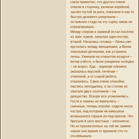
глаза приметил, что другого оленя
отвели в сторонку, увлекая верёвкой,
захлестнутой за рога, повалили и как-то
быстро деловито умертвили –
остальное стадо на эту сцену никак не
отреагировало.
Между озером и заимкой встал посёлок
из трёх чумов, запылал один костёр,
второй. Началась готовка – Ленка уже
крутилась между женщинами, а Веник
показывал детишкам, как устроена
печка. Ужинали на открытом воздухе –
ветер улёгся, и было умеренно холодно
– не мороз. Еда... жареная оленина
оказалась вкусной, печёная –
отменной, а от сырой ребята
отказались. Сами олени спокойно
паслись неподалеку, и за столом не
хватало двух охотников – на
дежурстве. Вскоре все угомонились.
Гости в заимку не вернулись –
сменные, теперь втроём, сидели около
костра, над которым на камушках
возвышался горшок из-под орехов. Что
бросали в него местные – непонятно.
Но из прихваченных на той же заимке
чашек они время от времени что-то
отхлёбывали.