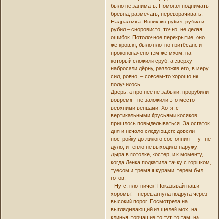
было не занимать. Помогал поднимать
брёвна, размечать, переворачивать.
Надрал мха. Веник же рубил, рубил и
рубил – сноровисто, точно, не делая
ошибок. Потолочное перекрытие, оно
же кровля, было плотно притёсано и
проконопачено тем же мхом, на
который сложили сруб, а сверху
набросали дёрну, разложив его, в меру
сил, ровно, – совсем-то хорошо не
получилось.
Дверь, а про неё не забыли, прорубили
вовремя - не заложили это место
верхними венцами. Хотя, с
вертикальными брусьями косяков
пришлось повыделываться. За остаток
дня и начало следующего довели
постройку до жилого состояния – тут не
дуло, и тепло не выходило наружу.
Дыра в потолке, костёр, и к моменту,
когда Ленка подкатила тачку с горшком,
туесом и тремя шкурами, терем был
готов.
- Ну-с, плотничек! Показывай наши
хоромы! – перешагнула подруга через
высокий порог. Посмотрела на
выглядывающий из щелей мох, на
клинья, торчащие то тут, то там, на