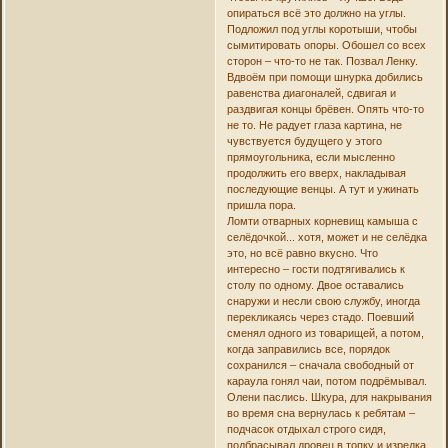
опираться всё это должно на углы.
Подложил под углы коротыши, чтобы
сымитировать опоры. Обошел со всех
сторон – что-то не так. Позвал Ленку.
Вдвоём при помощи шнурка добились
равенства диагоналей, сдвигая и
раздвигая концы брёвен. Опять что-то
не то. Не радует глаза картина, не
чувствуется будущего у этого
прямоугольника, если мысленно
продолжить его вверх, накладывая
последующие венцы. А тут и ужинать
пришла пора.
Ломти отварных корневищ камыша с
селёдочкой... хотя, может и не селёдка
это, но всё равно вкусно. Что
интересно – гости подтягивались к
столу по одному. Двое оставались
снаружи и несли свою службу, иногда
перекликаясь через стадо. Поевший
сменял одного из товарищей, а потом,
когда заправились все, порядок
сохранился – сначала свободный от
караула гонял чаи, потом подрёмывал.
Олени паслись. Шкура, для накрывания
во время сна вернулась к ребятам –
подчасок отдыхал строго сидя,
подбрасывал дровец в топку и изредка