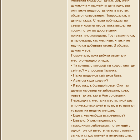
железная кирка болтается. Вот, блин,
думаю – а у парней-то дела идут, раз
они такие вещи оставляют в местах
общего пользования. Попрощался, и
двинул сюда. Сперва поблуждал по
степи у кромки лесов, пока вышел на
тропу, потом по дороге меня
прихватило холодами. Трут закончился,
а палочками, как местные, я так и не
научился добывать огонь. В общем,
думал – всё.
Помолчали, пока ребята отмечали
место очередного лада.
- Та группа, с которой ты ходил, они где
сейчас? – спросила Галочка.
- На юг подались сайгаков бить.
- А летом куда ходили?
- К востоку, к большой реке. Они так
далеко на север не забредают, хотя,
живут так же, как и Аон со своими.
Переходят с места на место, иной раз
и по несколько дней в пути, а то привал
устроят на неделю или две.
- Еще с кем-нибудь встречались?
- Бывало. У реки виделись с
тамошними рыбоедами, потом ещё с
одной толпой вместе лагерем стояли –
загнали стадо оленей в ямы-ловушки.