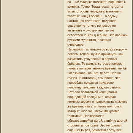
её – ха! Надо же положить вершинки к
комлям. Точно! Тогда, если потом на
углах стороны чередовать тонкие и
толстые концы брёвен... а ведь у
настоящих плотников, подобное
решение не то, что вопросов не
вызывает – оно для них так же
естественно, как дыхание. Это новички
сутками мучаются, постигая
очевидное.
Переложил, осмотрел со всех сторон –
лепота. Теперь нужно прикинуть, как
разметить углубления в верхних
брёвнах. Те самые, которые накроют,
ложась поперёк, нижние брёвна, как бы
насаживаясь на них. Делать это на
глазок не хотелось, тем более, что
прорубать придется примерно
половину толщины каждого ствола.
Затесал лопаточкой конец палки
подходящей толщины и, опирая
нижнюю кромку о поверхность нижнего
же бревна, наметил угольком точки,
которых казалась верхняя кромка
"лопатки". Полюбовался
образовавшейся дугой, зашёл с другой
стороны и повторил. Это же сделал
ещё шесть раз, разметив сразу все