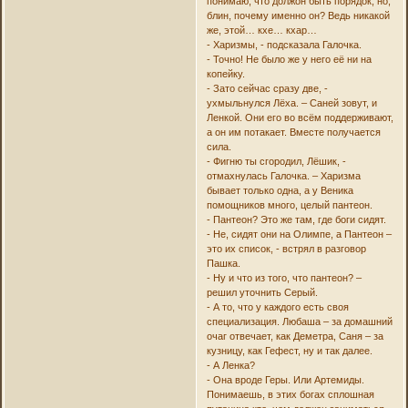
понимаю, что должон быть порядок, но,
блин, почему именно он? Ведь никакой
же, этой… кхе… кхар…
- Харизмы, - подсказала Галочка.
- Точно! Не было же у него её ни на
копейку.
- Зато сейчас сразу две, -
ухмыльнулся Лёха. – Саней зовут, и
Ленкой. Они его во всём поддерживают,
а он им потакает. Вместе получается
сила.
- Фигню ты сгородил, Лёшик, -
отмахнулась Галочка. – Харизма
бывает только одна, а у Веника
помощников много, целый пантеон.
- Пантеон? Это же там, где боги сидят.
- Не, сидят они на Олимпе, а Пантеон –
это их список, - встрял в разговор
Пашка.
- Ну и что из того, что пантеон? –
решил уточнить Серый.
- А то, что у каждого есть своя
специализация. Любаша – за домашний
очаг отвечает, как Деметра, Саня – за
кузницу, как Гефест, ну и так далее.
- А Ленка?
- Она вроде Геры. Или Артемиды.
Понимаешь, в этих богах сплошная