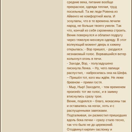
средние века, питание вообще
прекрасное, одежда теплая, труд
посильный. Та же леди Ровена из
Айвенго не комфортней жила. И
эскулапы, что в те времена лечили
народ, не больше твоего умели. Так
что, кончай из себя скромника строить.
Веник повернулся и облапил подругу
через тяжелую меховую одежду. В этот
волнующий момент дверь в хижину
открылась: - Вор пришел, - раздался
незнакомый голос. Ворвавшийся ветер
колыхнул огонь в печи.
- Заходи, Вор, - полузадушено
пискнула Ленка. – Ну, чего лапищи
распустил, - набросилась она на Шефа.
– Пришёл тот, кого мы ждём. Не лежи
бревном – прими гостя.
- Мыр, Ныр! Заходите, - тем временем
произнёс тот же голос, и в заимку
втиснулись сразу трое.
Веник, поднялся – благо, мокасины так
и оставались на ногах, хоть и с
распущенными завязками.
Подталкивая, он разместил пришедших
вдоль бока печки – сразу стало тесно,
так что было не до церемоний.
Отодвинул кирпич-заслонку и