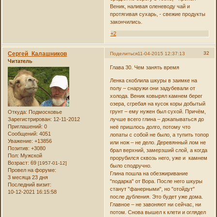
Веник, наливая оленеводу чай и
протягивая сухарь, - свежие продукты
закончились.
+2
Сергей_Калашников
32
Поделиться
11-04-2015 12:37:13
Читатель
Глава 30. Чем занять время
Ленка скоблила шкуры в заимке на
полу – снаружи они задубевали от
холода. Веник ковырял камнем берег
озера, сгребая на кусок коры добытый
грунт – ему нужен был сухой. Причём,
Откуда:
Подмосковье
Зарегистрирован
: 12-11-2012
лучше всего глина – докапываться до
Приглашений:
0
неё пришлось долго, потому что
Сообщений:
4051
лопаты с собой не было, а тупить топор
Уважение:
+13856
или нож – не дело. Деревянный лом не
Позитив:
+3080
брал верхний, замерзший слой, а когда
Пол:
Мужской
прорубился сквозь него, уже и камнем
Возраст:
69
[1957-01-12]
было сподручно.
Провел на форуме:
Глина пошла на обезжиривание
3 месяца 23 дня
"подарка" от Вора. После него шкуры
Последний визит:
станут "фанерными", но "отойдут"
10-12-2021 16:15:58
после дубления. Это будет уже дома.
Главное – не завоняют ни сейчас, ни
потом. Снова вышел к клети и оглядел