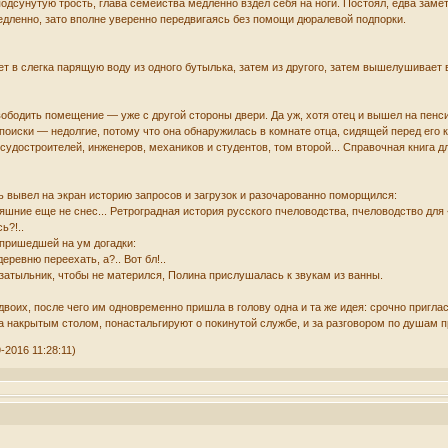
одсунутую трость, глава семейства медленно вздел себя на ноги. Постоял, едва замет
дленно, зато вполне уверенно передвигаясь без помощи дюралевой подпорки.
ьет в слегка парящую воду из одного бутылька, затем из другого, затем вышелушивает 
вободить помещение — уже с другой стороны двери. Да уж, хотя отец и вышел на пенси
 поиски — недолгие, потому что она обнаружилась в комнате отца, сидящей перед ег
удостроителей, инженеров, механиков и студентов, том второй... Справочная книга дл
ь вывел на экран историю запросов и загрузок и разочарованно поморщился:
няшние еще не снес... Ретроградная история русского пчеловодства, пчеловодство дл
ь?!..
 пришедшей на ум догадки:
еревню переехать, а?.. Вот бл!..
атыльник, чтобы не матерился, Полина прислушалась к звукам из ванны.
двоих, после чего им одновременно пришла в голову одна и та же идея: срочно пригла
за накрытым столом, понастальгируют о покинутой службе, и за разговором по душам п
-2016 11:28:11)