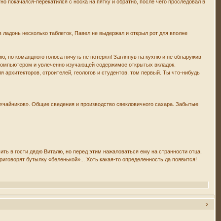
но покачался-перекатился с носка на пятку и обратно, после чего проследовал в
в ладонь несколько таблеток, Павел не выдержал и открыл рот для вполне
ю, но командного голоса ничуть не потерял! Заглянув на кухню и не обнаружив
о компьютером и увлеченно изучающей содержимое открытых вкладок.
я архитекторов, строителей, геологов и студентов, том первый. Ты что-нибудь
я «чайников». Общие сведения и производство свекловичного сахара. Забытые
сить в гости дядю Виталю, но перед этим нажаловаться ему на странности отца.
риговорят бутылку «беленькой»... Хоть какая-то определенность да появится!
2