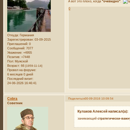
А вот это плохо, когда
"очевидно"
.
0
Откуда:
Германия
Зарегистрирован
: 03-09-2015
Приглашений:
0
Сообщений:
7077
Уважение:
+4955
Позитив:
+7448
Пол:
Мужской
Возраст:
66
[1959-11-14]
Провел на форуме:
6 месяцев 0 дней
Последний визит:
24-06-2026 16:46:41
Cobra
Поделиться
30-09-2016 10:09:54
Советник
Кулаков Алексей написал(а):
занимающий
стратегически-важ