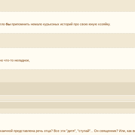
огло
бы
припомнить немало курьезных историй про свою юную хозяйку.
о что-то неладное,
хаичной представлена речь отца? Все эти "дитя", "ступай"... Он священник? Или, как