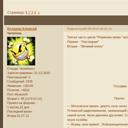
Страница:
1
2
3
4
»
Кулаков Алексей
Поделиться
30-09-2016 08:42:10
Читатель
Третья часть цикла "Рюрикова кровь" пр
Первая - "Наследник"
Вторая - "Великий князь"
Откуда:
Челябинск
Зарегистрирован
: 31-12-2010
Приглашений:
0
Сообщений:
3335
30.05
Уважение:
+26140
Государь.
Позитив:
+4616
Пол:
Мужской
Пролог.
Возраст:
48
[1978-02-10]
Провел на форуме:
— Московское время девять ноль-ноль! 
1 месяц 22 дня
Угловатый радиоприемник, занимающий с
Последний визит:
самой кухне, были давними друзьями. С
Вчера 01:27:12
юную хозяйку.
— Всему свое время!.. Информационная 