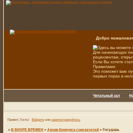
Добро пожаловат
Здесь вы можете 
Для начинающих пис
рецензентам, открыт
Если Вы хотите стат
Правилами.
Это поможет вам лу
первых порах в нел
Читальный зал
Н
Привет, Гость!
Войдите
или
зарегистрируйтесь
.
»
В ВИХРЕ ВРЕМЕН
»
Архив Конкурса соискателей
»
Государь