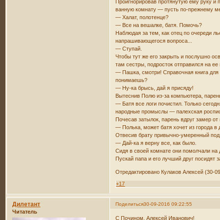
Проигнорировав протянутую ему руку и п
ванную комнату — пусть по-прежнему ме
— Халат, полотенце?
— Все на вешалке, батя. Помочь?
Наблюдая за тем, как отец по очереди л
напрашивающегося вопроса...
— Ступай.
Чтобы тут же его закрыть и послушно ос
там сестры, подросток отправился на ее
— Пашка, смотри! Справочная книга для с
понимаешь?
— Ну-ка брысь, дай я присяду!
Вытеснив Полю из-за компьютера, парен
— Батя все логи почистил. Только сегод
народные промыслы — палехская роспис
Почесав затылок, парень вдруг замер от
— Полька, может батя хочет из города в д
Отвесив брату привычно-умеренный подз
— Дай-ка я верну все, как было.
Сидя в своей комнате они помолчали на 
Пускай папа и его лучший друг посидят 
Отредактировано Кулаков Алексей (30-09
+17
Дилетант
Поделиться
30-09-2016 09:22:55
Читатель
С Почином, Алексей Иванович!