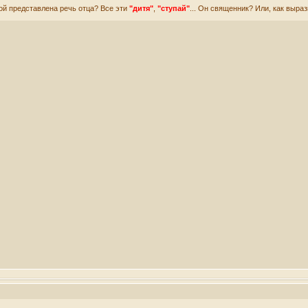
ой представлена речь отца? Все эти
"дитя"
,
"ступай"
... Он священник? Или, как выра