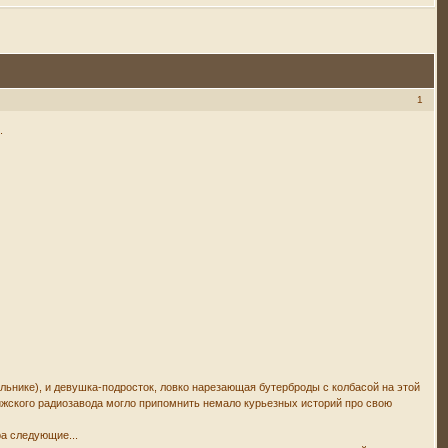
1
.
льнике), и девушка-подросток, ловко нарезающая бутерброды с колбасой на этой
ижского радиозавода могло припомнить немало курьезных историй про свою
а следующие...