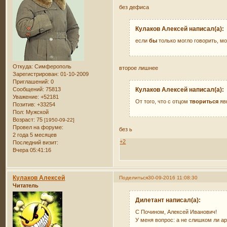
без дефиса
Кулаков Алексей написал(а):
если
бы
только могло говорить, м
Откуда:
Симферополь
второе лишнее
Зарегистрирован
: 01-10-2009
Приглашений:
0
Сообщений:
75813
Кулаков Алексей написал(а):
Уважение:
+52181
От того, что с отцом
твориться
явн
Позитив:
+33254
Пол:
Мужской
Возраст:
75
[1950-09-22]
Провел на форуме:
без ь
2 года 5 месяцев
+2
Последний визит:
Вчера 05:41:16
Кулаков Алексей
Поделиться
30-09-2016 11:08:30
Читатель
Дилетант написал(а):
С Почином, Алексей Иванович!
У меня вопрос: а не слишком ли ар