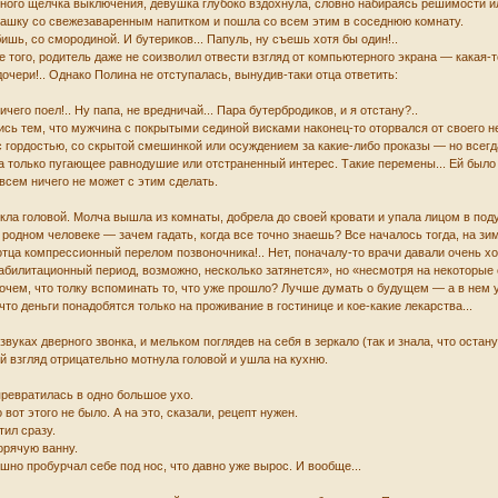
ного щелчка выключения, девушка глубоко вздохнула, словно набираясь решимости или
чашку со свежезаваренным напитком и пошла со всем этим в соседнюю комнату.
ишь, со смородиной. И бутериков... Папуль, ну съешь хотя бы один!..
ее того, родитель даже не соизволил отвести взгляд от компьютерного экрана — какая
очери!.. Однако Полина не отступалась, вынудив-таки отца ответить:
ичего поел!.. Ну папа, не вредничай... Пара бутербродиков, и я отстану?..
сь тем, что мужчина с покрытыми сединой висками наконец-то оторвался от своего неп
 с гордостью, со скрытой смешинкой или осуждением за какие-либо проказы — но всегд
а только пугающее равнодушие или отстраненный интерес. Такие перемены... Ей было с
всем ничего не может с этим сделать.
ла головой. Молча вышла из комнаты, добрела до своей кровати и упала лицом в подуш
 родном человеке — зачем гадать, когда все точно знаешь? Все началось тогда, на зи
 у отца компрессионный перелом позвоночника!.. Нет, поначалу-то врачи давали очень
еабилитационный период, возможно, несколько затянется», но «несмотря на некоторые
рочем, что толку вспоминать то, что уже прошло? Лучше думать о будущем — а в нем
то деньги понадобятся только на проживание в гостинице и кое-какие лекарства...
уках дверного звонка, и мельком поглядев на себя в зеркало (так и знала, что остану
ый взгляд отрицательно мотнула головой и ушла на кухню.
ревратилась в одно большое ухо.
вот этого не было. А на это, сказали, рецепт нужен.
тил сразу.
орячую ванну.
шно пробурчал себе под нос, что давно уже вырос. И вообще...