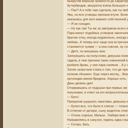
Выкрутив верньер громкости до характер
бутербродов, аккуратно взяла большую 
— Пап? А я тебе чаю сделала, как ты люб
Увы, но все уговоры пропали втуне. Бол
оказалась для него важнее собственной д
— Я не голоден.
— Ну как так! Ты же за завтраком всего н
Пара минут подобных уговоров закончили
братом отец: иногда недовольно, иногда
любовь. А теперь все чаще она встречал
становится чужим — а она совсем, ну со
— Дитя, ты мешаешь мне.
Запнувшись на полуслове, девушка поник
гадала, в чем причина таких изменений в
разбило бровь, у нее пара синяков... А
Затем зазвучали слова о том, что-де «р
полном объеме». Еще через месяц... Вп
ортопедии имени Вредена. Хорошо хоть, ч
Динь-дилинь-дин!
Оторвавшись от подушки при первых же зв
покупками, в ответ на его вопросительн
— Бать!
Прекратив шуршать пакетами, девушка п
— Купил все, что было в списке — только 
В отличие от дочери, сыну родитель отве
— Очень хорошо, Малыш . Набери мне г
Направляясь в санузел, парень едва слы
— Готово, бать.