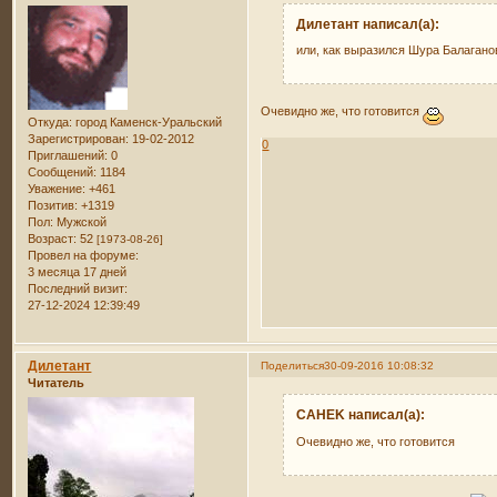
Дилетант написал(а):
или, как выразился Шура Балагано
Очевидно же, что готовится
Откуда:
город Каменск-Уральский
Зарегистрирован
: 19-02-2012
0
Приглашений:
0
Сообщений:
1184
Уважение:
+461
Позитив:
+1319
Пол:
Мужской
Возраст:
52
[1973-08-26]
Провел на форуме:
3 месяца 17 дней
Последний визит:
27-12-2024 12:39:49
Дилетант
Поделиться
30-09-2016 10:08:32
Читатель
CAHEK написал(а):
Очевидно же, что готовится