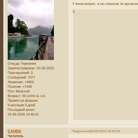
У меня вопрос: а не слишком ли архаичн
0
Откуда:
Германия
Зарегистрирован
: 03-09-2015
Приглашений:
0
Сообщений:
7077
Уважение:
+4955
Позитив:
+7448
Пол:
Мужской
Возраст:
66
[1959-11-14]
Провел на форуме:
6 месяцев 0 дней
Последний визит:
24-06-2026 16:46:41
CAHEK
Поделиться
30-09-2016 10:04:04
Читатель