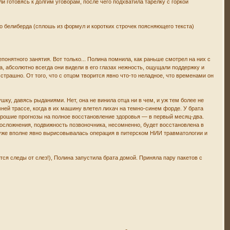
 готовясь к долгим уговорам, после чего подхватила тарелку с горкой
-то белиберда (сплошь из формул и коротких строчек поясняющего текста)
онятного занятия. Вот только... Полина помнила, как раньше смотрел на них с
а, абсолютно всегда они видели в его глазах нежность, ощущали поддержку и
трашно. От того, что с отцом творится явно что-то неладное, что временами он
ку, давясь рыданиями. Нет, она не винила отца ни в чем, и уж тем более не
мней трассе, когда в их машину влетел лихач на темно-синем форде. У брата
 хорошие прогнозы на полное восстановление здоровья — в первый месяц-два.
 осложнения, подвижность позвоночника, несомненно, будет восстановлена в
 уже вполне явно вырисовывалась операция в питерском НИИ травматологии и
тся следы от слез!), Полина запустила брата домой. Приняла пару пакетов с