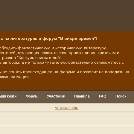
ь на литературный форум "В вихре времен"!
обсудить фантастическую и историческую литературу.
ателей, желающих показать свое произведение критикам и
 раздел "Конкурс соискателей".
ь автором, а не только читателем, обязательно ознакомьтесь с
чше понять происходящее на форуме и позволит не попадать на
овкие ситуации.
аши книги
Форум
Участники
Правила
FAQ
Поиск
Активные темы