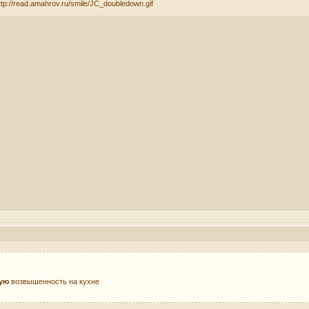
ную
возвышенность на кухне