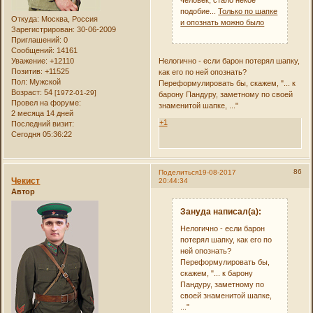
человек, стало некое
подобие...
Только по шапке
Откуда:
Москва, Россия
и опознать можно было
Зарегистрирован
: 30-06-2009
Приглашений:
0
Сообщений:
14161
Нелогично - если барон потерял шапку,
Уважение:
+12110
Позитив:
+11525
как его по ней опознать?
Пол:
Мужской
Переформулировать бы, скажем, "... к
Возраст:
54
[1972-01-29]
барону Пандуру, заметному по своей
Провел на форуме:
знаменитой шапке, ..."
2 месяца 14 дней
+1
Последний визит:
Сегодня 05:36:22
86
Поделиться
19-08-2017
Чекист
20:44:34
Автор
Зануда написал(а):
Нелогично - если барон
потерял шапку, как его по
ней опознать?
Переформулировать бы,
скажем, "... к барону
Пандуру, заметному по
своей знаменитой шапке,
..."