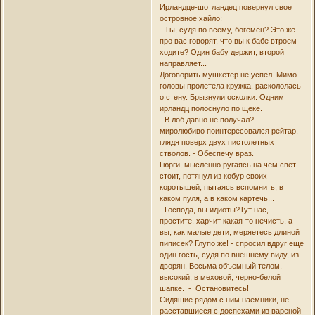
Ирландце-шотландец повернул свое
островное хайло:
- Ты, судя по всему, богемец? Это же
про вас говорят, что вы к бабе втроем
ходите? Один бабу держит, второй
направляет...
Договорить мушкетер не успел. Мимо
головы пролетела кружка, раскололась
о стену. Брызнули осколки. Одним
ирландц полоснуло по щеке.
- В лоб давно не получал? -
миролюбиво поинтересовался рейтар,
глядя поверх двух пистолетных
стволов. - Обеспечу враз.
Гюрги, мысленно ругаясь на чем свет
стоит, потянул из кобур своих
коротышей, пытаясь вспомнить, в
каком пуля, а в каком картечь...
- Господа, вы идиоты?Тут нас,
простите, харчит какая-то нечисть, а
вы, как малые дети, меряетесь длиной
пиписек? Глупо же! - спросил вдруг еще
один гость, судя по внешнему виду, из
дворян. Весьма объемный телом,
высокий, в меховой, черно-белой
шапке. - Остановитесь!
Сидящие рядом с ним наемники, не
расставшиеся с доспехами из вареной