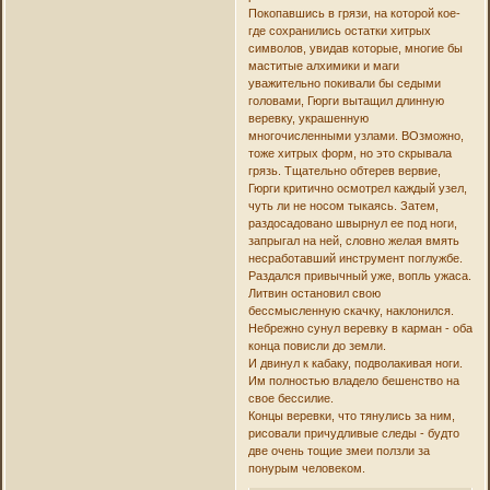
Покопавшись в грязи, на которой кое-
где сохранились остатки хитрых
символов, увидав которые, многие бы
маститые алхимики и маги
уважительно покивали бы седыми
головами, Гюрги вытащил длинную
веревку, украшенную
многочисленными узлами. ВОзможно,
тоже хитрых форм, но это скрывала
грязь. Тщательно обтерев вервие,
Гюрги критично осмотрел каждый узел,
чуть ли не носом тыкаясь. Затем,
раздосадовано швырнул ее под ноги,
запрыгал на ней, словно желая вмять
несработавший инструмент поглужбе.
Раздался привычный уже, вопль ужаса.
Литвин остановил свою
бессмысленную скачку, наклонился.
Небрежно сунул веревку в карман - оба
конца повисли до земли.
И двинул к кабаку, подволакивая ноги.
Им полностью владело бешенство на
свое бессилие.
Концы веревки, что тянулись за ним,
рисовали причудливые следы - будто
две очень тощие змеи ползли за
понурым человеком.