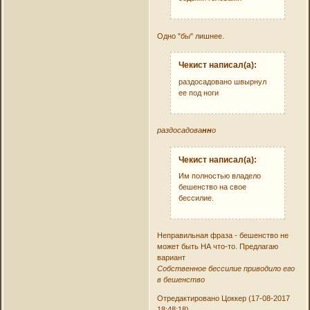
Одно "
бы
" лишнее.
Чекист написал(а):
раздосадовано швырнул
ее под ноги
раздосадова
нн
о
Чекист написал(а):
Им полностью владело
бешенство на свое
бессилие.
Неправильная фраза - бешенство не
может быть НА что-то. Предлагаю
вариант
Собственное бессилие приводило его
в бешенство
Отредактировано Цоккер (17-08-2017
18:48:18)