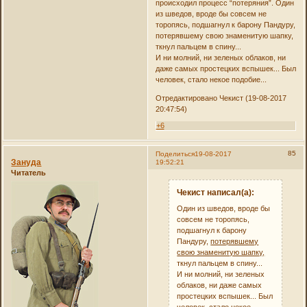
происходил процесс “потеряния”. Один
из шведов, вроде бы совсем не
торопясь, подшагнул к барону Пандуру,
потерявшему свою знаменитую шапку,
ткнул пальцем в спину...
И ни молний, ни зеленых облаков, ни
даже самых простецких вспышек... Был
человек, стало некое подобие...
Отредактировано Чекист (19-08-2017
20:47:54)
+6
85
Поделиться
19-08-2017
Зануда
19:52:21
Читатель
Чекист написал(а):
Один из шведов, вроде бы
совсем не торопясь,
подшагнул к барону
Пандуру,
потерявшему
свою знаменитую шапку,
ткнул пальцем в спину...
И ни молний, ни зеленых
облаков, ни даже самых
простецких вспышек... Был