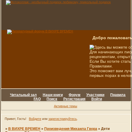
Добро пожаловать
Здесь вы можете о
Для начинающих писа
рецензентам, открыт 
Если Вы хотите стать
Правилами.
Это поможет вам луч
первых порах в нелов
Читальный зал
Наши книги
Форум
Участники
Правила
FAQ
Поиск
Регистрация
Войти
Активные темы
Привет, Гость!
Войдите
или
зарегистрируйтесь
.
»
В ВИХРЕ ВРЕМЕН
»
Произведения Михаила Гвора
»
Дети