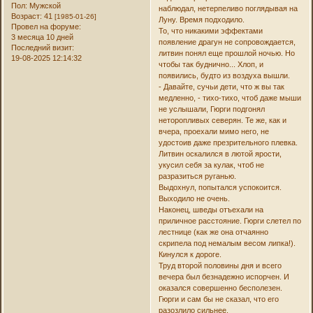
Пол:
Мужской
наблюдал, нетерпеливо поглядывая на
Возраст:
41
[1985-01-26]
Луну. Время подходило.
Провел на форуме:
То, что никакими эффектами
3 месяца 10 дней
появление драгун не сопровождается,
Последний визит:
литвин понял еще прошлой ночью. Но
19-08-2025 12:14:32
чтобы так буднично... Хлоп, и
появились, будто из воздуха вышли.
- Давайте, сучьи дети, что ж вы так
медленно, - тихо-тихо, чтоб даже мыши
не услышали, Гюрги подгонял
неторопливых северян. Те же, как и
вчера, проехали мимо него, не
удостоив даже презрительного плевка.
Литвин оскалился в лютой ярости,
укусил себя за кулак, чтоб не
разразиться руганью.
Выдохнул, попытался успокоится.
Выходило не очень.
Наконец, шведы отъехали на
приличное расстояние. Гюрги слетел по
лестнице (как же она отчаянно
скрипела под немалым весом липка!).
Кинулся к дороге.
Труд второй половины дня и всего
вечера был безнадежно испорчен. И
оказался совершенно бесполезен.
Гюрги и сам бы не сказал, что его
разозлило сильнее.