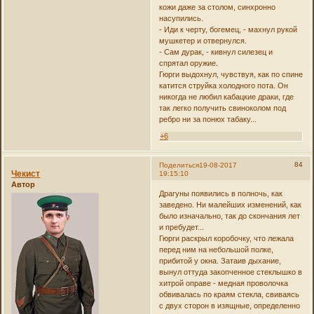
кожи даже за столом, синхронно
насупились.
- Иди к черту, богемец, - махнул рукой
мушкетер и отвернулся.
- Сам дурак, - кивнул силезец и
спрятал оружие.
Гюрги выдохнул, чувствуя, как по спине
катится струйка холодного пота. Он
никогда не любил кабацкие драки, где
так легко получить свиноколом под
ребро ни за понюх табаку...
+6
84
Поделиться
19-08-2017
Чекист
19:15:10
Автор
Драгуны появились в полночь, как
заведено. Ни малейших изменений, как
было изначально, так до скончания лет
и пребудет...
Гюрги раскрыл коробочку, что лежала
перед ним на небольшой полке,
прибитой у окна. Затаив дыхание,
вынул оттуда закопченное стеклышко в
хитрой оправе - медная проволочка
обвивалась по краям стекла, свиваясь
с двух сторон в изящные, определенно