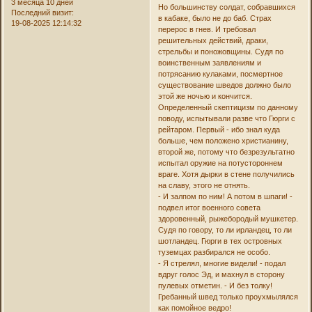
3 месяца 10 дней
Но большинству солдат, собравшихся
Последний визит:
в кабаке, было не до баб. Страх
19-08-2025 12:14:32
перерос в гнев. И требовал
решительных действий, драки,
стрельбы и поножовщины. Судя по
воинственным заявлениям и
потрясанию кулаками, посмертное
существование шведов должно было
этой же ночью и кончится.
Определенный скептицизм по данному
поводу, испытывали разве что Гюрги с
рейтаром. Первый - ибо знал куда
больше, чем положено христианину,
второй же, потому что безрезультатно
испытал оружие на потустороннем
враге. Хотя дырки в стене получились
на славу, этого не отнять.
- И залпом по ним! А потом в шпаги! -
подвел итог военного совета
здоровенный, рыжебородый мушкетер.
Судя по говору, то ли ирландец, то ли
шотландец. Гюрги в тех островных
туземцах разбирался не особо.
- Я стрелял, многие видели! - подал
вдруг голос Эд, и махнул в сторону
пулевых отметин. - И без толку!
Гребанный швед только проухмылялся
как помойное ведро!