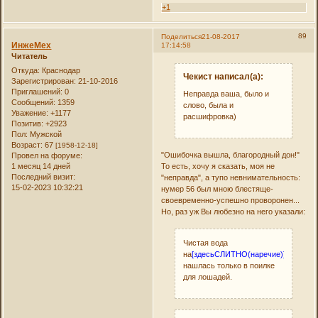
+1
89
Поделиться
21-08-2017
ИнжеМех
17:14:58
Читатель
Откуда:
Краснодар
Чекист написал(а):
Зарегистрирован
: 21-10-2016
Приглашений:
0
Неправда ваша, было и
Сообщений:
1359
слово, была и
Уважение:
+1177
расшифровка)
Позитив:
+2923
Пол:
Мужской
Возраст:
67
[1958-12-18]
"Ошибочка вышла, благородный дон!"
Провел на форуме:
1 месяц 14 дней
То есть, хочу я сказать, моя не
Последний визит:
"неправда", а тупо невнимательность:
15-02-2023 10:32:21
нумер 56 был мною блестяще-
своевременно-успешно проворонен...
Но, раз уж Вы любезно на него указали:
Чистая вода
на
[здесьСЛИТНО(наречие)]
утро
нашлась только в поилке
для лошадей.