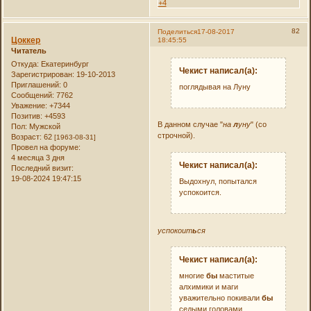
+4
82
Поделиться
17-08-2017
Цоккер
18:45:55
Читатель
Откуда:
Екатеринбург
Чекист написал(а):
Зарегистрирован
: 19-10-2013
Приглашений:
0
поглядывая на Луну
Сообщений:
7762
Уважение:
+7344
Позитив:
+4593
В данном случае "
на
л
уну
" (со
Пол:
Мужской
строчной).
Возраст:
62
[1963-08-31]
Провел на форуме:
4 месяца 3 дня
Чекист написал(а):
Последний визит:
19-08-2024 19:47:15
Выдохнул, попытался
успокоится.
успокоит
ь
ся
Чекист написал(а):
многие
бы
маститые
алхимики и маги
уважительно покивали
бы
седыми головами