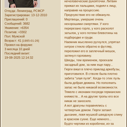
нечеловеческие рукояточки. Литвин
прижал их пальцами, поднял к лицу,
направив на процессию.
Откуда:
Ленинград, РСФСР
Предчувствие его не обмануло.
Зарегистрирован
: 13-12-2010
Приглашений:
0
Мертвецы, умершие очень
Сообщений:
3682
нехорошими смертями. У кого
Уважение:
+6354
перерезано горло, у кого расколот
Позитив:
+3302
затылок, у кого потеки блевотины на
Пол:
Мужской
подбородке и груди.
Возраст:
41
[1985-01-26]
Наемник мысленно ругнулся, упрятал
Провел на форуме:
хитрое стекло обратно в футляр,
3 месяца 10 дней
переложил его в заплечный мешок,
Последний визит:
затянул горловину.
19-08-2025 12:14:32
Шведы, тем временем, проехали
засадный дом, за ним еще пару...
Гюрги вжал в плечо приклад аркебузы,
приготовился. В стволе была плотно
забита “злая пуля”. Когда-то этих пуль
была добрая дюжина. Но пополнить
запас не было никакой возможности.
Тяжело с иконами посреди германских
княжеств... А на другие тропы его все
никак не заносило.
А вот драгуны поравнялись с
четвертым домом. Гюрги затаил
дыхание, ловя мушкой шведскую спину
в красном сукне. Еще немного...
Будто чертики из коробочки, из-за