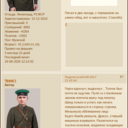
Писал в два захода, с перерывом на
Откуда:
Ленинград, РСФСР
ужино-обед, вот и накосячил. Спасибо)
Зарегистрирован
: 13-12-2010
Приглашений:
0
0
Сообщений:
3682
Уважение:
+6354
Позитив:
+3302
Пол:
Мужской
Возраст:
41
[1985-01-26]
Провел на форуме:
3 месяца 10 дней
Последний визит:
19-08-2025 12:14:32
87
Поделиться
19-08-2017
Чекист
21:42:44
Автор
Гюрги вдохнул, выдохнул... Толчок был
почти не ощутим. Пуля со стеклянным
звоном влетела врагу под лопатку.
Швед только и успел, как начать
поворачиваться в сторону стрелка.
Мелькнула обблеванное лицо
Будто бомба рванула. Драгун, ставший
мишенью взорвался. Разлетелся на
тысячи осколков, медленно оседающих