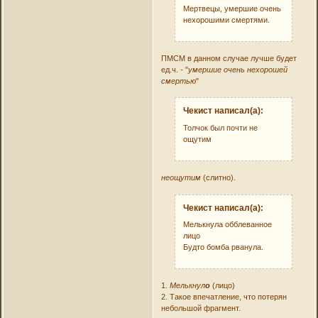
Мертвецы, умершие очень
нехорошими смертями.
ПМСМ в данном случае лучше будет
ед.ч. - "
умершие очень нехорошей
смертью
"
Чекист написал(а):
Толчок был почти не
ощутим
неощутим
(слитно).
Чекист написал(а):
Мелькнула обблеванное
лицо
Будто бомба рванула.
1.
Мелькнул
о
(лицо)
2. Такое впечатление, что потерян
небольшой фрагмент.