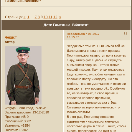
Гамельна. Вбоквел*
Страница:
«
1
…
7
8
9
10
11
12
»
Дети Гамельна. Вбоквел*
81
Поделиться
17-08-2017
Чекист
18:15:45
Автор
Чердак был тем же. Пыль была той же.
Даже мышка снова в гости пришла.
Гюрги положил на выступ пола кусочек
сыру, отвернулся, дабы не смущать
вниманием зверька. Литвин любил
мышей и кошек. Как-то так сложилось.
Еще, конечно, он любил женщин, как и
положено поэту и солдату. Но эта
любовь - она по умолчанию, и стоит ли
тревожить тени прошлого?.. Особенно
те, из-за которых, в свое время, и
прилипло нелепое прозвище,
вызвавшее столько смеха у Эда.
Смешная история получилась, что
Откуда:
Ленинград, РСФСР
можно сказать!
Зарегистрирован
: 13-12-2010
Приглашений:
0
В этот раз, Гюрги подготовился
Сообщений:
3682
тщательнее - наковырял кинжалом
Уважение:
+6354
несколько дырок в стене. Таких, чтобы
Позитив:
+3302
видеть перекресток. За ним он и