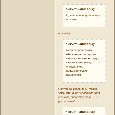
Чекист написал(а):
Одним ирландц полоснуло
по щеке.
ирландц
а
Чекист написал(а):
медная проволочка
обвивалась
по краям
стекла,
свиваясь
с двух
сторон в изящные,
определенно
нечеловеческие
рукояточки
Повтор однокоренных. Можно
заменить, либо "
оплетала края
стекла
", либо "
сплетаясь ... в
рукояточки
".
Чекист написал(а):