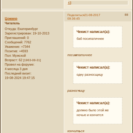
+3
88
Поделиться
21-08-2017
Цоккер
09:36:45
Читатель
Откуда:
Екатеринбург
Чекист написал(а):
Зарегистрирован
: 19-10-2013
Приглашений:
0
баб посипатичнее
Сообщений:
7762
Уважение:
+7344
Позитив:
+4593
поси
м
патичнее
Пол:
Мужской
Возраст:
62
[1963-08-31]
Провел на форуме:
Чекист написал(а):
4 месяца 3 дня
Последний визит:
одну разносщицу
19-08-2024 19:47:15
разнос
ч
ицу
Чекист написал(а):
должно было этой же
ночью и кончится
кончит
ь
ся