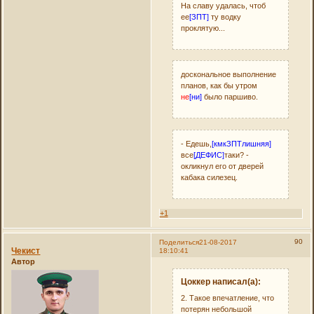
На славу удалась, чтоб
ее
[ЗПТ]
ту водку
проклятую...
доскональное выполнение
планов, как бы утром
не
[ни]
было паршиво.
- Едешь,
[кмкЗПТлишняя]
все
[ДЕФИС]
таки? -
окликнул его от дверей
кабака силезец.
+1
90
Поделиться
21-08-2017
Чекист
18:10:41
Автор
Цоккер написал(а):
2. Такое впечатление, что
потерян небольшой