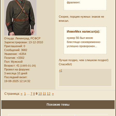
фрагмент.
Скорее, порцию нужных знаков не
вписал.
ИнжеМех написал(а):
нумер 56 был мною
Откуда:
Ленинград, РСФСР
блестяще-своевременно-
Зарегистрирован
: 13-12-2010
успешно проворонен...
Приглашений:
0
Сообщений:
3682
Уважение:
+6354
Позитив:
+3302
Лучше поздно, чем слишком поздно!)
Пол:
Мужской
Спасибо!)
Возраст:
41
[1985-01-26]
Провел на форуме:
+1
3 месяца 10 дней
Последний визит:
19-08-2025 12:14:32
Страница:
«
1
…
7
8
9
10
11
12
»
Похожие темы