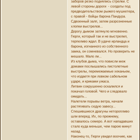
заборов резко поднялись стрелки. С
левой стороны дороги - солдаты под
предводительством рыжего мушкетера,
с правой - бойцы барона Пандура.
Сдвоенный залп, затем разрозненные
хлопки выстрелов...
Дорогу дымом затянуло мгновенно.
Гюрги, который так и не выстрелил,
терпеливо ждал. В удаче ирландца и
барона, изгнанного из собственного
замка, он сомневался. Но проверить не
мешало. Мало ли...
Из клубов дыма, что повисли меж
домами послышались пистолетные
выстрелы, перемежаемые хеканьем,
что издаетя при ловком сабельном
ударе, и криками ужаса.
Литвин сокрушенно оскалился и
покачал головой. Чего и следовало
ожидать...
Налетели порывы ветра, начали
растягивать седую завесу...
Спешившиеся драгуны неторопливо
шли вперед. Их, по прежнему,
оставалось семеро. А вот нападавших
стало куда меньше, чем парою минут
назад.
Наконец-то, Гюрги увидел воочию, как