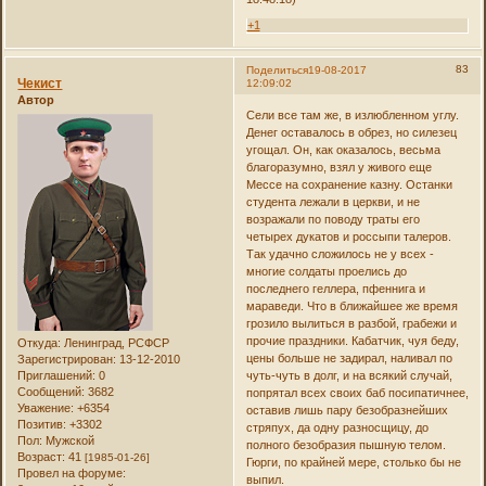
+1
83
Поделиться
19-08-2017
Чекист
12:09:02
Автор
Сели все там же, в излюбленном углу.
Денег оставалось в обрез, но силезец
угощал. Он, как оказалось, весьма
благоразумно, взял у живого еще
Мессе на сохранение казну. Останки
студента лежали в церкви, и не
возражали по поводу траты его
четырех дукатов и россыпи талеров.
Так удачно сложилось не у всех -
многие солдаты проелись до
последнего геллера, пфеннига и
мараведи. Что в ближайшее же время
грозило вылиться в разбой, грабежи и
прочие праздники. Кабатчик, чуя беду,
Откуда:
Ленинград, РСФСР
цены больше не задирал, наливал по
Зарегистрирован
: 13-12-2010
Приглашений:
0
чуть-чуть в долг, и на всякий случай,
Сообщений:
3682
попрятал всех своих баб посипатичнее,
Уважение:
+6354
оставив лишь пару безобразнейших
Позитив:
+3302
стряпух, да одну разносщицу, до
Пол:
Мужской
полного безобразия пышную телом.
Возраст:
41
[1985-01-26]
Гюрги, по крайней мере, столько бы не
Провел на форуме:
выпил.