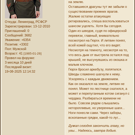
на землю.
Оставшиеся драгуны тут же забыли о
существовании прежних врагов.
Жалкие остатки атакующих
ретировались, спеша воспользоваться
Откуда:
Ленинград, РСФСР
шансом уцелеть. Хотя бы сегодня.
Зарегистрирован
: 13-12-2010
Приглашений:
0
Один из шведов, судя по офицерской
Сообщений:
3682
перевязи, главный, внимательно
Уважение:
+6354
посмотрел на Гюрги. И литвин понял,
Позитив:
+3302
всей кожей ощутил, что его видят.
Пол:
Мужской
Несмотря на темноту, несмотря на то,
Возраст:
41
[1985-01-26]
что весь дым от выстрела остался под
Провел на форуме:
крышей, не высунувшись из окошка и
3 месяца 10 дней
малым клочком.
Последний визит:
Гюрги бросил аркебузу, попятился.
19-08-2025 12:14:32
Шведы слаженно шагнули к нему.
Ускоряясь с каждым движением.
Как он оказался на земле, литвин не
понял. Может по лестнице скатился, а
может и перепуганным котом сиганул с
чердака. Разбираться времени не
было. Совсем рядом слышались
неторопливые, но уверенные шаги...
Ноги понесли сами. Через заборы,
вскопанные грядки, какой-то луг...
Думал сегодня закончить главу, но
увы... Надеюсь, завтра добью.