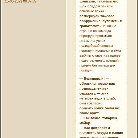
15-06-2022 09:37:55
шашками, те спецы что
шли следом заняли
огневые точки
развернули тяжелое
вооружение: пулеметы и
гранатометы.
И как не
странно но команда
перегруппироваться
возымела успех,
полицейский спецназ
перегруппировался и смог
выбить клонов из заранее
подготовленных позиций,
причем без потерь для
полиции.
— Беляшвили! —
обратился командир
подразделения к
сержанту, — этих
четырех веди в штаб,
они согласно
ориентировке были во
главе бунта.
— Так точно, товарищ
майор.
— Вас допросят и
выяснять откуда в ваших
тупых головах взялись