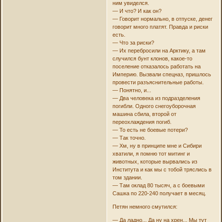
ним увиделся.
— И что? И как он?
— Говорит нормально, в отпуске, денег
говорит много платят. Правда и риски
есть.
— Что за риски?
— Их перебросили на Арктику, а там
случился бунт клонов, какое-то
поселение отказалось работать на
Империю. Вызвали спецназ, пришлось
провести разъяснительные работы.
— Понятно, и...
— Два человека из подразделения
погибли. Одного снегоуборочная
машина сбила, второй от
переохлаждения погиб.
— То есть не боевые потери?
— Так точно.
— Хм, ну в принципе мне и Сибири
хватили, я помню тот митинг и
животных, которые вырвались из
Института и как мы с тобой тряслись в
том здании.
— Там оклад 80 тысяч, а с боевыми
Сашка по 220-240 получает в месяц.
Петян немного смутился:
— Да ладно... Да ну на хрен... Мы тут