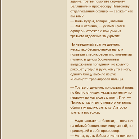
здание, третье помогите сержанту
Беляшвили и профессору Платонову,
отдал указания офицер, — сержант как
вы там?
— Жить будем, товарищ капитан.
— Вот и отлично, — ухмыльнулся
офицер и отбежал с бойцами из
третьего отделения за укрытие.
Но неведомый враг не дремал,
несколько беспилотников начали
поливать спецназовцев пистолетными
пулями, в целом бронежилеты
выдерживали попадания, но кому-то
рикошет угодил в руку, кому то в ногу,
одному бойцу выбило из рук
«Вампир»*, травмировав пальцы.
— Третье отделение, прицельный огонь
по беспилотникам, указываю метку по
первому по команде залпом... Пли! —
Приказал капитан, с первого же залпа
сбили эту адскую леталку. А вторая
улетела восвояси.
— Надо захватить обломки, — показал
на сбитый беспилотник испуганный, но
пришедший в себя профессор.
— Не ты, пусть бойцы очистят сектор и