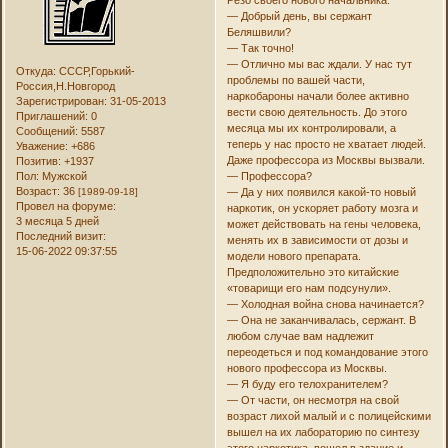
— Добрый день, вы сержант
Беляшвили?
— Так точно!
— Отлично мы вас ждали. У нас тут
Откуда:
СССР,Горький-
проблемы по вашей части,
Россия,Н.Новгород
наркобароны начали более активно
Зарегистрирован
: 31-05-2013
вести свою деятельность. До этого
Приглашений:
0
месяца мы их контролировали, а
Сообщений:
5587
теперь у нас просто не хватает людей.
Уважение:
+686
Даже профессора из Москвы вызвали.
Позитив:
+1937
Пол:
Мужской
— Профессора?
Возраст:
36
[1989-09-18]
— Да у них появился какой-то новый
Провел на форуме:
наркотик, он ускоряет работу мозга и
3 месяца 5 дней
может действовать на гены человека,
Последний визит:
менять их в зависимости от дозы и
15-06-2022 09:37:55
модели нового препарата.
Предположительно это китайские
«товарищи его нам подсунули».
— Холодная война снова начинается?
— Она не заканчивалась, сержант. В
любом случае вам надлежит
переодеться и под командование этого
нового профессора из Москвы.
— Я буду его телохранителем?
— От части, он несмотря на свой
возраст лихой малый и с полицейскими
вышел на их лабораторию по синтезу
этого наркотика, вошел в здание и