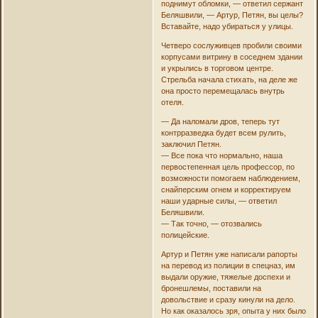
поднимут обломки, — ответил сержант
Беляшвили, — Артур, Петян, вы целы?
Вставайте, надо убираться у улицы.
Четверо сослуживцев пробили своими
корпусами витрину в соседнем здании
и укрылись в торговом центре.
Стрельба начала стихать, на деле же
она просто перемещалась внутрь
отеля.
— Да наломали дров, теперь тут
контрразведка будет всем рулить,
заключил Петян.
— Все пока что нормально, наша
первостепенная цель профессор, по
возможности помогаем наблюдением,
снайперским огнем и корректируем
наши ударные силы, — ответил
Беляшвили.
— Так точно, — отозвались
полицейские.
Артур и Петян уже написали рапорты
на перевод из полиции в спецназ, им
выдали оружие, тяжелые доспехи и
бронешлемы, поставили на
довольствие и сразу кинули на дело.
Но как оказалось зря, опыта у них было