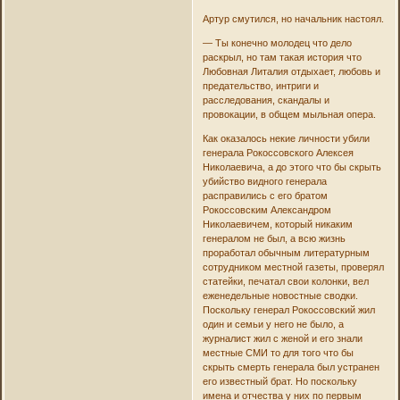
Артур смутился, но начальник настоял.
— Ты конечно молодец что дело
раскрыл, но там такая история что
Любовная Литалия отдыхает, любовь и
предательство, интриги и
расследования, скандалы и
провокации, в общем мыльная опера.
Как оказалось некие личности убили
генерала Рокоссовского Алексея
Николаевича, а до этого что бы скрыть
убийство видного генерала
расправились с его братом
Рокоссовским Александром
Николаевичем, который никаким
генералом не был, а всю жизнь
проработал обычным литературным
сотрудником местной газеты, проверял
статейки, печатал свои колонки, вел
еженедельные новостные сводки.
Поскольку генерал Рокоссовский жил
один и семьи у него не было, а
журналист жил с женой и его знали
местные СМИ то для того что бы
скрыть смерть генерала был устранен
его известный брат. Но поскольку
имена и отчества у них по первым