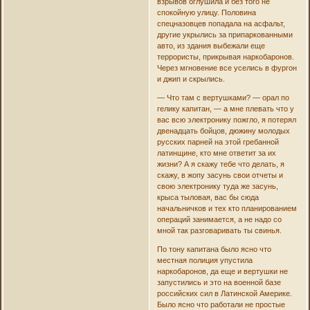
взрывов оглушила и без того не
спокойную улицу. Половина
спецназовцев попадала на асфальт,
другие укрылись за припаркованными
авто, из здания выбежали еще
террористы, прикрывая наркобаронов.
Через мгновение все уселись в фургон
и джип и скрылись.
— Что там с вертушками? — орал по
гелику капитан, — а мне плевать что у
вас всю электронику пожгло, я потерял
двенадцать бойцов, дюжину молодых
русских парней на этой гребанной
латинщине, кто мне ответит за их
жизни? А я скажу тебе что делать, я
скажу, в жопу засунь свои отчеты и
свою электронику туда же засунь,
крыса тыловая, вас бы сюда
начальничков и тех кто планированием
операций занимается, а не надо со
мной так разговаривать ты свинья.
По тону капитана было ясно что
местная полиция упустила
наркобаронов, да еще и вертушки не
запустились и это на военной базе
российских сил в Латинской Америке.
Было ясно что работали не простые