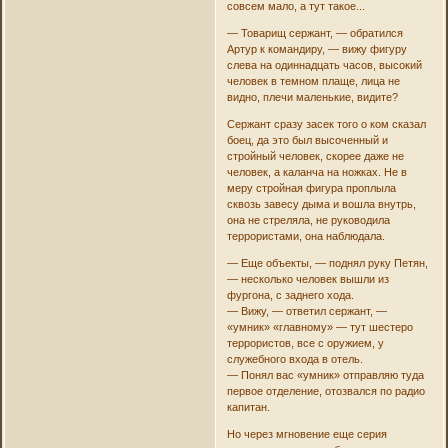
совсем мало, а тут такое...
— Товарищ сержант, — обратился
Артур к командиру, — вижу фигуру
слева на одиннадцать часов, высокий
человек в темном плаще, лица не
видно, плечи маленькие, видите?
Сержант сразу засек того о ком сказал
боец, да это был высоченный и
стройный человек, скорее даже не
человек, а каланча на ножках. Не в
меру стройная фигура проплыла
сквозь завесу дыма и вошла внутрь,
она не стреляла, не руководила
террористами, она наблюдала.
— Еще объекты, — поднял руку Петян,
— несколько человек вышли из
фургона, с заднего хода.
— Вижу, — ответил сержант, —
«умник» «главному» — тут шестеро
террористов, все с оружием, у
служебного входа в отель.
— Понял вас «умник» отправляю туда
первое отделение, отозвался по радио
капитан.
Но через мгновение еще серия