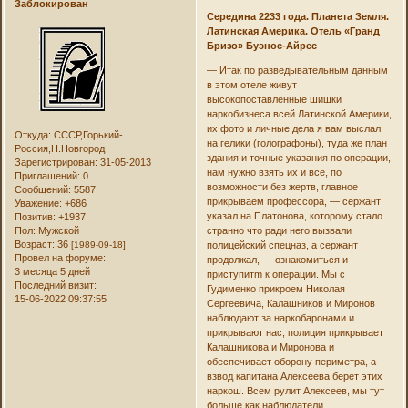
Заблокирован
Середина 2233 года. Планета Земля.
Латинская Америка. Отель «Гранд
Бризо» Буэнос-Айрес
— Итак по разведывательным данным
в этом отеле живут
высокопоставленные шишки
наркобизнеса всей Латинской Америки,
их фото и личные дела я вам выслал
Откуда:
СССР,Горький-
на гелики (голографоны), туда же план
Россия,Н.Новгород
здания и точные указания по операции,
Зарегистрирован
: 31-05-2013
нам нужно взять их и все, по
Приглашений:
0
возможности без жертв, главное
Сообщений:
5587
прикрываем профессора, — сержант
Уважение:
+686
указал на Платонова, которому стало
Позитив:
+1937
Пол:
Мужской
странно что ради него вызвали
Возраст:
36
[1989-09-18]
полицейский спецназ, а сержант
Провел на форуме:
продолжал, — ознакомиться и
3 месяца 5 дней
приступитm к операции. Мы с
Последний визит:
Гудименко прикроем Николая
15-06-2022 09:37:55
Сергеевича, Калашников и Миронов
наблюдают за наркобаронами и
прикрывают нас, полиция прикрывает
Калашникова и Миронова и
обеспечивает оборону периметра, а
взвод капитана Алексеева берет этих
наркош. Всем рулит Алексеев, мы тут
больше как наблюдатели.