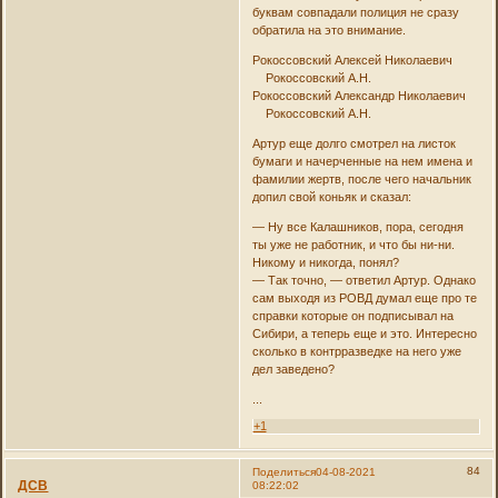
буквам совпадали полиция не сразу
обратила на это внимание.
Рокоссовский Алексей Николаевич
Рокоссовский А.Н.
Рокоссовский Александр Николаевич
Рокоссовский А.Н.
Артур еще долго смотрел на листок
бумаги и начерченные на нем имена и
фамилии жертв, после чего начальник
допил свой коньяк и сказал:
— Ну все Калашников, пора, сегодня
ты уже не работник, и что бы ни-ни.
Никому и никогда, понял?
— Так точно, — ответил Артур. Однако
сам выходя из РОВД думал еще про те
справки которые он подписывал на
Сибири, а теперь еще и это. Интересно
сколько в контрразведке на него уже
дел заведено?
...
+1
84
Поделиться
04-08-2021
ДСВ
08:22:02