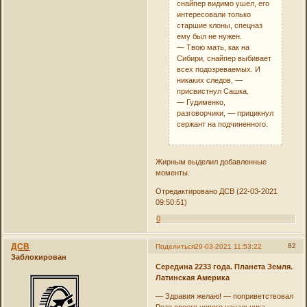
снайпер видимо ушел, его
интересовали только
старшие клоны, спецназ
ему был не нужен.
— Твою мать, как на
Сибири, снайпер выбивает
всех подозреваемых. И
никаких следов, —
присвистнул Сашка.
— Гудименко,
разговорчики, — прицикнул
сержант на подчиненного.
Жирным выделил добавленные
моменты.
Отредактировано ДСВ (22-03-2021
09:50:51)
0
ДСВ
82
Поделиться
29-03-2021 11:53:22
Заблокирован
Середина 2233 года. Планета Земля.
Латинская Америка
— Здравия желаю! — поприветствовал
Резо своего нового начальника.