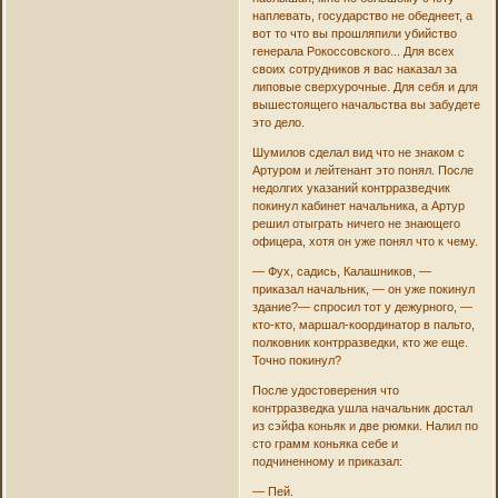
наплевать, государство не обеднеет, а
вот то что вы прошляпили убийство
генерала Рокоссовского... Для всех
своих сотрудников я вас наказал за
липовые сверхурочные. Для себя и для
вышестоящего начальства вы забудете
это дело.
Шумилов сделал вид что не знаком с
Артуром и лейтенант это понял. После
недолгих указаний контрразведчик
покинул кабинет начальника, а Артур
решил отыграть ничего не знающего
офицера, хотя он уже понял что к чему.
— Фух, садись, Калашников, —
приказал начальник, — он уже покинул
здание?— спросил тот у дежурного, —
кто-кто, маршал-координатор в пальто,
полковник контрразведки, кто же еще.
Точно покинул?
После удостоверения что
контрразведка ушла начальник достал
из сэйфа коньяк и две рюмки. Налил по
сто грамм коньяка себе и
подчиненному и приказал:
— Пей.