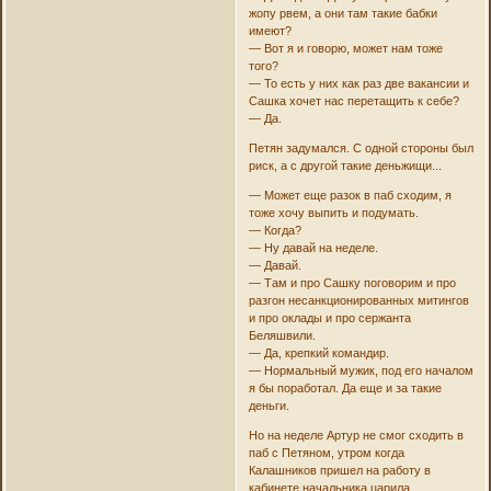
жопу рвем, а они там такие бабки
имеют?
— Вот я и говорю, может нам тоже
того?
— То есть у них как раз две вакансии и
Сашка хочет нас перетащить к себе?
— Да.
Петян задумался. С одной стороны был
риск, а с другой такие деньжищи...
— Может еще разок в паб сходим, я
тоже хочу выпить и подумать.
— Когда?
— Ну давай на неделе.
— Давай.
— Там и про Сашку поговорим и про
разгон несанкционированных митингов
и про оклады и про сержанта
Беляшвили.
— Да, крепкий командир.
— Нормальный мужик, под его началом
я бы поработал. Да еще и за такие
деньги.
Но на неделе Артур не смог сходить в
паб с Петяном, утром когда
Калашников пришел на работу в
кабинете начальника царила