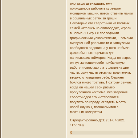
иногда до двенадцать, ему
приходилось работать курьером,
мойщиком машин, потом ставить лайки
в социальных сетях за гроши.
Некоторые его сверстники из богатых
семей катались на авиабордах, играли
в новые 3D игры с последними
графическими ускорителями, шлемами
виртуальной реальности и капсулами
свободного падения, а у него не было
даже обычных перчаток для
начинающих геймеров. Когда он вырос
он тут же нашел себе прибыльную
работу и свою зарплату делил на две
части, одну часть отсылал родителям,
вторую откладывал себе. Сержант
боялся много тратить. Поэтому сейчас
когда он нашел свой размер
прогулочного костюма, без зазрения
совести одел его и отправился
погулять по городу, оглядеть место
новой службы, познакомится с
местным колоритом.
Отредактировано ДСВ (31-07-2021
11:51:09)
0