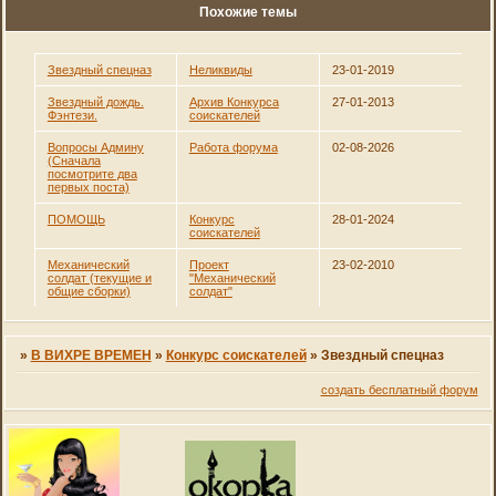
Похожие темы
Звездный спецназ
Неликвиды
23-01-2019
Звездный дождь.
Архив Конкурса
27-01-2013
Фэнтези.
соискателей
Вопросы Админу
Работа форума
02-08-2026
(Сначала
посмотрите два
первых поста)
ПОМОЩЬ
Конкурс
28-01-2024
соискателей
Механический
Проект
23-02-2010
солдат (текущие и
"Механический
общие сборки)
солдат"
»
В ВИХРЕ ВРЕМЕН
»
Конкурс соискателей
»
Звездный спецназ
создать бесплатный форум