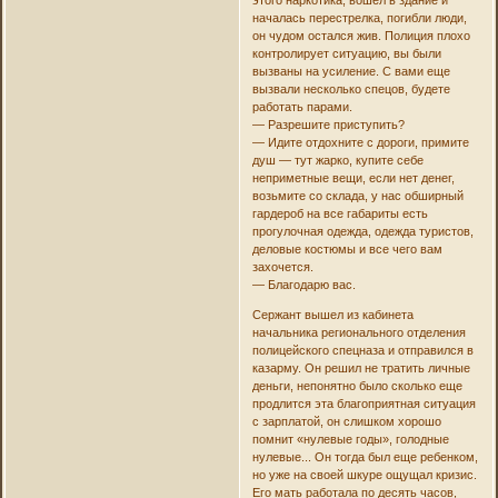
началась перестрелка, погибли люди,
он чудом остался жив. Полиция плохо
контролирует ситуацию, вы были
вызваны на усиление. С вами еще
вызвали несколько спецов, будете
работать парами.
— Разрешите приступить?
— Идите отдохните с дороги, примите
душ — тут жарко, купите себе
неприметные вещи, если нет денег,
возьмите со склада, у нас обширный
гардероб на все габариты есть
прогулочная одежда, одежда туристов,
деловые костюмы и все чего вам
захочется.
— Благодарю вас.
Сержант вышел из кабинета
начальника регионального отделения
полицейского спецназа и отправился в
казарму. Он решил не тратить личные
деньги, непонятно было сколько еще
продлится эта благоприятная ситуация
с зарплатой, он слишком хорошо
помнит «нулевые годы», голодные
нулевые... Он тогда был еще ребенком,
но уже на своей шкуре ощущал кризис.
Его мать работала по десять часов,