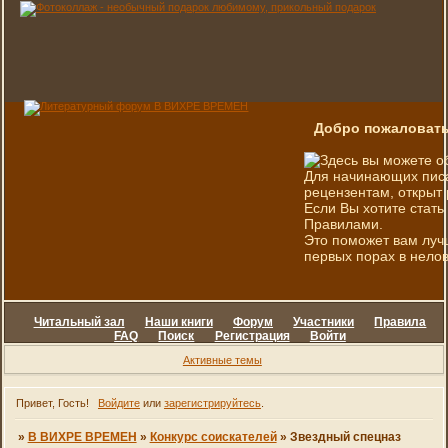
Добро пожаловать
Здесь вы можете о
Для начинающих писа
рецензентам, открыт 
Если Вы хотите стать
Правилами.
Это поможет вам луч
первых порах в нелов
Читальный зал
Наши книги
Форум
Участники
Правила
FAQ
Поиск
Регистрация
Войти
Активные темы
Привет, Гость!
Войдите
или
зарегистрируйтесь
.
»
В ВИХРЕ ВРЕМЕН
»
Конкурс соискателей
»
Звездный спецназ