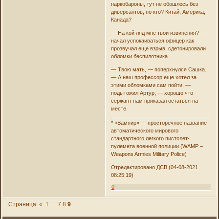
наркобароны, тут не обошлось без
диверсантов, но кто? Китай, Америка,
Канада?
— На кой ляд мне твои извинения? —
начал успокаиваться офицер как
прозвучал еще взрыв, сдетонировали
обломки беспилотника.
— Твою мать, — поперхнулся Сашка.
— А наш профессор еще хотел за
этими обломками сам пойти, —
подытожил Артур, — хорошо что
сержант нам приказал остаться на
месте.
* «Вампир» — просторечное название
автоматического мирового
стандартного легкого пистолет-
пулемета военной полиции (WAMP –
Weapons Armies Military Police)
Отредактировано ДСВ (04-08-2021
08:25:19)
0
Страница:
«
1
…
7
8
9