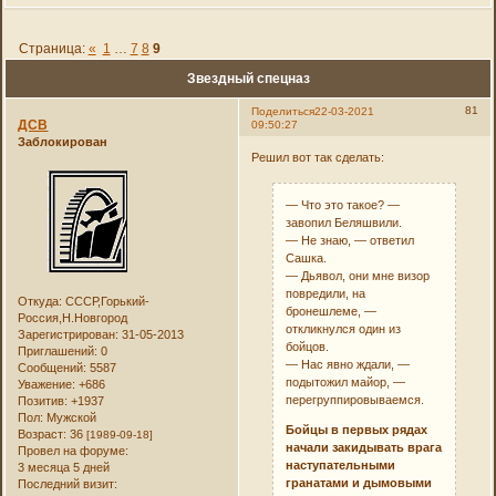
Страница:
«
1
…
7
8
9
Звездный спецназ
81
Поделиться
22-03-2021
ДСВ
09:50:27
Заблокирован
Решил вот так сделать:
— Что это такое? —
завопил Беляшвили.
— Не знаю, — ответил
Сашка.
— Дьявол, они мне визор
повредили, на
Откуда:
СССР,Горький-
бронешлеме, —
Россия,Н.Новгород
откликнулся один из
Зарегистрирован
: 31-05-2013
бойцов.
Приглашений:
0
— Нас явно ждали, —
Сообщений:
5587
подытожил майор, —
Уважение:
+686
перегруппировываемся.
Позитив:
+1937
Пол:
Мужской
Бойцы в первых рядах
Возраст:
36
[1989-09-18]
начали закидывать врага
Провел на форуме:
наступательными
3 месяца 5 дней
гранатами и дымовыми
Последний визит: