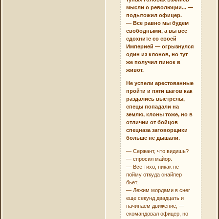
мысли о революции... —
подытожил офицер.
— Все равно мы будем
свободными, а вы все
сдохните со своей
Империей — огрызнулся
один из клонов, но тут
же получил пинок в
живот.
Не успели арестованные
пройти и пяти шагов как
раздались выстрелы,
спецы попадали на
землю, клоны тоже, но в
отличии от бойцов
спецназа заговорщики
больше не дышали.
— Сержант, что видишь?
— спросил майор.
— Все тихо, никак не
пойму откуда снайпер
бьет.
— Лежим мордами в снег
еще секунд двадцать и
начинаем движение, —
скомандовал офицер, но