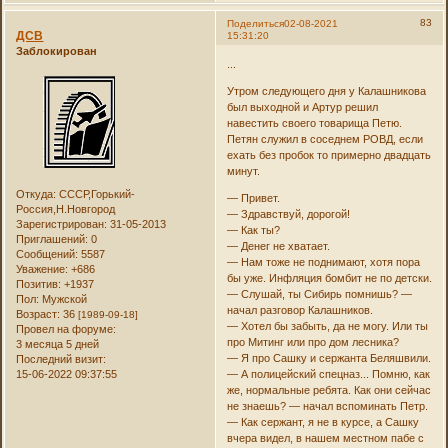
83
Поделиться
02-08-2021
ДСВ
15:31:20
Заблокирован
...
Утром следующего дня у Калашникова
был выходной и Артур решил
навестить своего товарища Петю.
Петян служил в соседнем РОВД, если
ехать без пробок то примерно двадцать
минут.
Откуда:
СССР,Горький-
— Привет.
Россия,Н.Новгород
— Здравствуй, дорогой!
Зарегистрирован
: 31-05-2013
— Как ты?
Приглашений:
0
— Денег не хватает.
Сообщений:
5587
— Нам тоже не поднимают, хотя пора
Уважение:
+686
бы уже. Инфляция бомбит не по детски.
Позитив:
+1937
— Слушай, ты Сибирь помнишь? —
Пол:
Мужской
начал разговор Калашников.
Возраст:
36
[1989-09-18]
— Хотел бы забыть, да не могу. Или ты
Провел на форуме:
про Митинг или про дом лесника?
3 месяца 5 дней
— Я про Сашку и сержанта Беляшвили.
Последний визит:
15-06-2022 09:37:55
— А полицейский спецназ... Помню, как
же, нормальные ребята. Как они сейчас
не знаешь? — начал вспоминать Петр.
— Как сержант, я не в курсе, а Сашку
вчера видел, в нашем местном пабе с