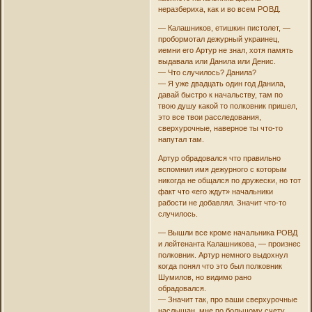
неразбериха, как и во всем РОВД.
— Калашников, етишкин пистолет, —
пробормотал дежурный украинец,
иемни его Артур не знал, хотя память
выдавала или Данила или Денис.
— Что случилось? Данила?
— Я уже двадцать один год Данила,
давай быстро к начальству, там по
твою душу какой то полковник пришел,
это все твои расследования,
сверхурочные, наверное ты что-то
напутал там.
Артур обрадовался что правильно
вспомнил имя дежурного с которым
никогда не общался по дружески, но тот
факт что «его ждут» начальники
рабости не добавлял. Значит что-то
случилось.
— Вышли все кроме начальника РОВД
и лейтенанта Калашникова, — произнес
полковник. Артур немного выдохнул
когда понял что это был полковник
Шумилов, но видимо рано
обрадовался.
— Значит так, про ваши сверхурочные
наслышан, мне по большому счету