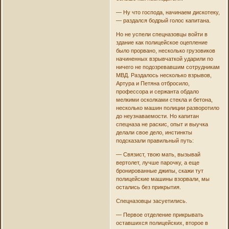
— Ну что господа, начинаем дискотеку,
— раздался бодрый голос капитана.
Но не успели спецназовцы войти в
здание как полицейское оцепление
было прорвано, несколько грузовиков
начиненных взрывчаткой ударили по
ничего не подозревавшим сотрудникам
МВД. Раздалось несколько взрывов,
Артура и Петяна отбросило,
профессора и сержанта обдало
мелкими осколками стекла и бетона,
несколько машин полиции разворотило
до неузнаваемости. Но капитан
спецназа не раскис, опыт и выучка
делали свое дело, инстинкты
подсказали правильный путь:
— Связист, твою мать, вызывай
вертолет, лучше парочку, а еще
бронированные джипы, скажи тут
полицейские машины взорвали, мы
остались без прикрытия.
Спецназовцы засуетились.
— Первое отделение прикрывать
оставшихся полицейских, второе в