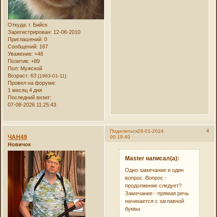
Откуда:
г. Бийск
Зарегистрирован
: 12-06-2010
Приглашений:
0
Сообщений:
167
Уважение:
+48
Позитив:
+89
Пол:
Мужской
Возраст:
63
[1963-01-11]
Провел на форуме:
1 месяц 4 дня
Последний визит:
07-08-2026 11:25:43
4
Поделиться
28-01-2024
ЧАН49
00:19:40
Новичок
Master написал(а):
Одно замечание и один
вопрос. Вопрос -
продолжение следует?
Замечание - прямая речь
начинается с заглавной
буквы.