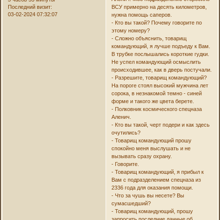
Последний визит:
ВСУ примерно на десять километров,
03-02-2024 07:32:07
нужна помощь саперов.
- Кто вы такой? Почему говорите по
этому номеру?
- Сложно объяснить, товарищ
командующий, я лучше подъеду к Вам.
В трубке послышались короткие гудки.
Не успел командующий осмыслить
происходившее, как в дверь постучали.
- Разрешите, товарищ командующий?
На пороге стоял высокий мужчина лет
сорока, в незнакомой темно - синей
форме и такого же цвета берете.
- Полковник космического спецназа
Аленич.
- Кто вы такой, черт подери и как здесь
очутились?
- Товарищ командующий прошу
спокойно меня выслушать и не
вызывать сразу охрану.
- Говорите.
- Товарищ командующий, я прибыл к
Вам с подразделением спецназа из
2336 года для оказания помощи.
- Что за чушь вы несете? Вы
сумасшедший?
- Товарищ командующий, прошу
запросить последние данные об