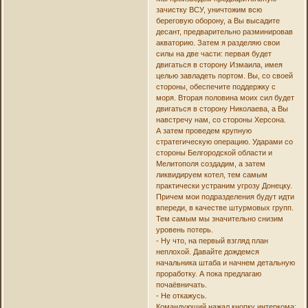
зачистку ВСУ, уничтожим всю
береговую оборону, а Вы высадите
десант, предварительно разминировав
акваторию. Затем я разделяю свои
силы на две части: первая будет
двигаться в сторону Измаила, имея
целью завладеть портом. Вы, со своей
стороны, обеспечите поддержку с
моря. Вторая половина моих сил будет
двигаться в сторону Николаева, а Вы
навстречу нам, со стороны Херсона.
А затем проведем крупную
стратегическую операцию. Ударами со
стороны Белгородской области и
Мелитополя создадим, а затем
ликвидируем котел, тем самым
практически устраним угрозу Донецку.
Причем мои подразделения будут идти
впереди, в качестве штурмовых групп.
Тем самым мы значительно снизим
уровень потерь.
- Ну что, на первый взгляд план
неплохой. Давайте дождемся
начальника штаба и начнем детальную
проработку. А пока предлагаю
почаёвничать.
- Не откажусь.
Командующий нажал кнопку интеркома: