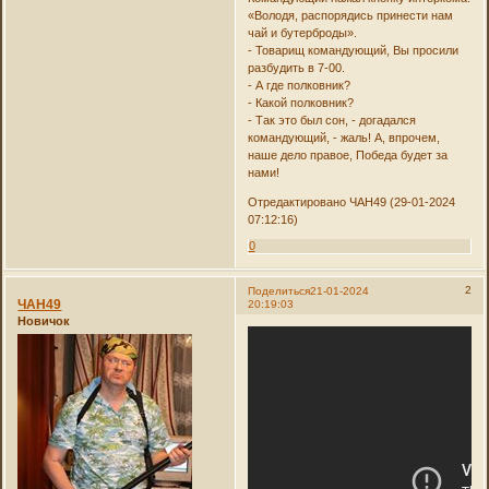
«Володя, распорядись принести нам
чай и бутерброды».
- Товарищ командующий, Вы просили
разбудить в 7-00.
- А где полковник?
- Какой полковник?
- Так это был сон, - догадался
командующий, - жаль! А, впрочем,
наше дело правое, Победа будет за
нами!
Отредактировано ЧАН49 (29-01-2024
07:12:16)
0
2
Поделиться
21-01-2024
ЧАН49
20:19:03
Новичок