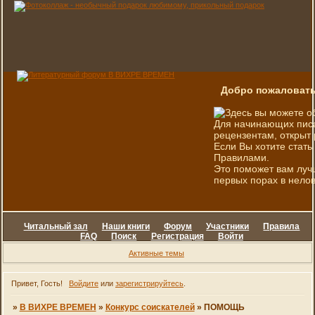
Добро пожаловать
Здесь вы можете о
Для начинающих писа
рецензентам, открыт 
Если Вы хотите стать
Правилами.
Это поможет вам луч
первых порах в нелов
Читальный зал
Наши книги
Форум
Участники
Правила
FAQ
Поиск
Регистрация
Войти
Активные темы
Привет, Гость!
Войдите
или
зарегистрируйтесь
.
»
В ВИХРЕ ВРЕМЕН
»
Конкурс соискателей
»
ПОМОЩЬ