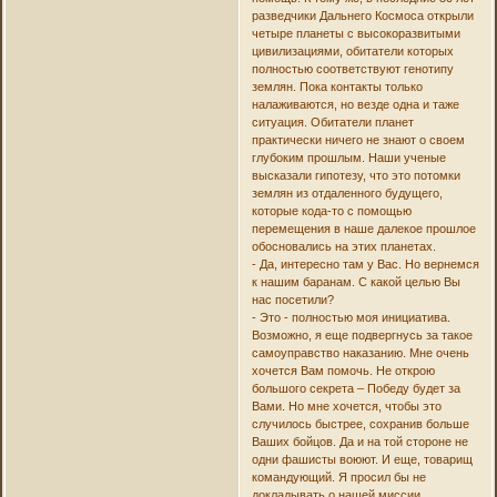
разведчики Дальнего Космоса открыли
четыре планеты с высокоразвитыми
цивилизациями, обитатели которых
полностью соответствуют генотипу
землян. Пока контакты только
налаживаются, но везде одна и таже
ситуация. Обитатели планет
практически ничего не знают о своем
глубоким прошлым. Наши ученые
высказали гипотезу, что это потомки
землян из отдаленного будущего,
которые кода-то с помощью
перемещения в наше далекое прошлое
обосновались на этих планетах.
- Да, интересно там у Вас. Но вернемся
к нашим баранам. С какой целью Вы
нас посетили?
- Это - полностью моя инициатива.
Возможно, я еще подвергнусь за такое
самоуправство наказанию. Мне очень
хочется Вам помочь. Не открою
большого секрета – Победу будет за
Вами. Но мне хочется, чтобы это
случилось быстрее, сохранив больше
Ваших бойцов. Да и на той стороне не
одни фашисты воюют. И еще, товарищ
командующий. Я просил бы не
докладывать о нашей миссии