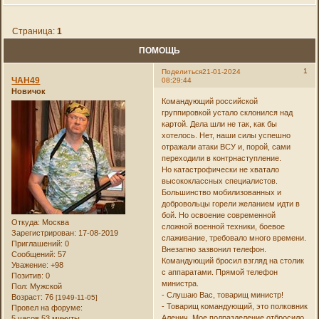
Страница:
1
ПОМОЩЬ
1
Поделиться
21-01-2024
ЧАН49
08:29:44
Новичок
Командующий российской
группировкой устало склонился над
картой. Дела шли не так, как бы
хотелось. Нет, наши силы успешно
отражали атаки ВСУ и, порой, сами
переходили в контрнаступление.
Но катастрофически не хватало
высококлассных специалистов.
Большинство мобилизованных и
добровольцы горели желанием идти в
бой. Но освоение современной
Откуда:
Москва
сложной военной техники, боевое
Зарегистрирован
: 17-08-2019
слаживание, требовало много времени.
Приглашений:
0
Внезапно зазвонил телефон.
Сообщений:
57
Командующий бросил взгляд на столик
Уважение:
+98
с аппаратами. Прямой телефон
Позитив:
0
министра.
Пол:
Мужской
- Слушаю Вас, товарищ министр!
Возраст:
76
[1949-11-05]
- Товарищ командующий, это полковник
Провел на форуме:
Аленич. Мое подразделение отбросило
5 часов 53 минуты