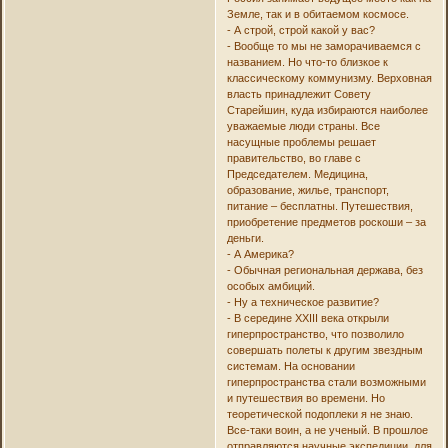
Земле, так и в обитаемом космосе.
- А строй, строй какой у вас?
- Вообще то мы не заморачиваемся с
названием. Но что-то близкое к
классическому коммунизму. Верховная
власть принадлежит Совету
Старейшин, куда избираются наиболее
уважаемые люди страны. Все
насущные проблемы решает
правительство, во главе с
Председателем. Медицина,
образование, жилье, транспорт,
питание – бесплатны. Путешествия,
приобретение предметов роскоши – за
деньги.
- А Америка?
- Обычная региональная держава, без
особых амбиций.
- Ну а техническое развитие?
- В середине XXIII века открыли
гиперпространство, что позволило
совершать полеты к другим звездным
системам. На основании
гиперпространства стали возможными
и путешествия во времени. Но
теоретической подоплеки я не знаю.
Все-таки воин, а не ученый. В прошлое
отправляются научные экспедиции, для