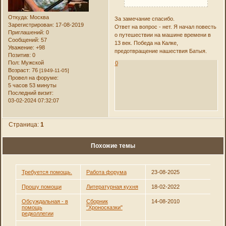
Откуда:
Москва
За замечание спасибо.
Зарегистрирован
: 17-08-2019
Ответ на вопрос - нет. Я начал повесть
Приглашений:
0
о путешествии на машине времени в
Сообщений:
57
13 век. Победа на Калке,
Уважение:
+98
предотвращение нашествия Батыя.
Позитив:
0
Пол:
Мужской
0
Возраст:
76
[1949-11-05]
Провел на форуме:
5 часов 53 минуты
Последний визит:
03-02-2024 07:32:07
Страница:
1
Похожие темы
Требуется помощь.
Работа форума
23-08-2025
Прошу помощи
Литературная кухня
18-02-2022
Обсуждальная - в
Сборник
14-08-2010
помощь
"Хроносказки"
редколлегии