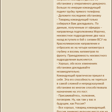
обстановке у оперативного дежурного.
Больше по инерции командующий
поднял трубку прямого телефона:
- Доложите последнюю обстановку
- Товарищ командующий только
собирался Вам докладывать. По
данным, полученным от офицера –
направленца подполковника Морочко,
неизвестное подразделение два часа
назад вступило в бой с силами ВСУ на
Краснолиманском направлении и
отбросило их на четыре километра в
глубину и восемь километров по
фронту. Принадлежность неизвестного
подразделения выясняется.
- Хорошо, обо всех изменениях
обстановки докладывайте
незамедлительно.
Командующий практически пришел в
себя. Эта его способность не теряться
в самой сложной и непредсказуемой
обстановке во многом способствовала
назначению на это пост.
- Присаживайтесь, полковник,
поговорим. Ну, как там у вас в
будущем, как Россия?
- Все хорошо, товарищ командующий.
Россия занимает ведущее место как на