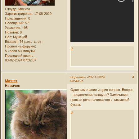
Откуда:
Москва
Зарегистрирован
: 17-08-2019
Приглашений:
0
Сообщений:
57
Уважение:
+98
Позитив:
0
Пол:
Мужской
Возраст:
76
[1949-11-05]
Провел на форуме:
0
5 часов 53 минуты
Последний визит:
03-02-2024 07:32:07
3
Поделиться
23-01-2024
Master
08:33:26
Новичок
Одно замечание и один вопрос. Вопрос
- продолжение следует? Замечание -
прямая речь начинается с заглавной
буквы.
0