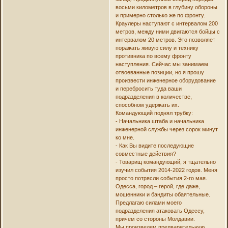
восьми километров в глубину обороны
и примерно столько же по фронту.
Краулеры наступают с интервалом 200
метров, между ними двигаются бойцы с
интервалом 20 метров. Это позволяет
поражать живую силу и технику
противника по всему фронту
наступления. Сейчас мы занимаем
отвоеванные позиции, но я прошу
произвести инженерное оборудование
и перебросить туда ваши
подразделения в количестве,
способном удержать их.
Командующий поднял трубку:
- Начальника штаба и начальника
инженерной службы через сорок минут
ко мне.
- Как Вы видите последующие
совместные действия?
- Товарищ командующий, я тщательно
изучил события 2014-2022 годов. Меня
просто потрясли события 2-го мая.
Одесса, город – герой, где даже,
мошенники и бандиты обаятельные.
Предлагаю силами моего
подразделения атаковать Одессу,
причем со стороны Молдавии.
Мы произведем предварительную