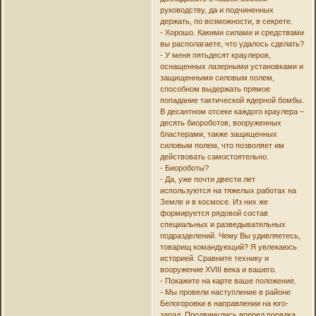
руководству, да и подчиненных
держать, по возможности, в секрете.
- Хорошо. Какими силами и средствами
вы располагаете, что удалось сделать?
- У меня пятьдесят краулеров,
оснащенных лазерными установками и
защищенными силовым полем,
способном выдержать прямое
попадание тактической ядерной бомбы.
В десантном отсеке каждого краулера –
десять биороботов, вооруженных
бластерами, также защищенных
силовым полем, что позволяет им
действовать самостоятельно.
- Биороботы?
- Да, уже почти двести лет
используются на тяжелых работах на
Земле и в космосе. Из них же
формируется рядовой состав
специальных и разведывательных
подразделений. Чему Вы удивляетесь,
товарищ командующий? Я увлекаюсь
историей. Сравните технику и
вооружение XVIII века и вашего.
- Покажите на карте ваше положение.
- Мы провели наступление в районе
Белогоровки в направлении на юго-
запад. Продвинулись вперед порядка