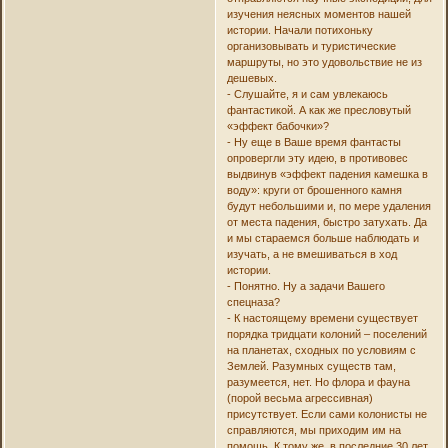
изучения неясных моментов нашей
истории. Начали потихоньку
организовывать и туристические
маршруты, но это удовольствие не из
дешевых.
- Слушайте, я и сам увлекаюсь
фантастикой. А как же пресловутый
«эффект бабочки»?
- Ну еще в Ваше время фантасты
опровергли эту идею, в противовес
выдвинув «эффект падения камешка в
воду»: круги от брошенного камня
будут небольшими и, по мере удаления
от места падения, быстро затухать. Да
и мы стараемся больше наблюдать и
изучать, а не вмешиваться в ход
истории.
- Понятно. Ну а задачи Вашего
спецназа?
- К настоящему времени существует
порядка тридцати колоний – поселений
на планетах, сходных по условиям с
Землей. Разумных существ там,
разумеется, нет. Но флора и фауна
(порой весьма агрессивная)
присутствует. Если сами колонисты не
справляются, мы приходим им на
помощь. К тому же, в последние 30 лет