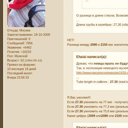
О разнице в длине ствола. Возможн
...
Длина трубы в калибрах: 27,30 (об
Откуда:
Москва
Зарегистрирован
: 18-10-2009
Приглашений:
0
НЕТ!
Сообщений:
7956
Разница между
2080
и
2150
мм значитель
Уважение:
+6462
Позитив:
+16233
Пол:
Мужской
Ehaiai написал(а):
Возраст:
62
[1964-06-10]
Думаю, что
немцы врать не буду
Провел на форуме:
Так, в экспозиции немецкого музея
10 месяцев 18 дней
http://www.passioncompassion1418
Последний визит:
...
Вчера 23:56:33
Tube length in calibres :
27.30
(total 
Я Вас умоляю!!!
Если
27.30
умножить на 77 мм - получит
Если
27.30
умножить на 77,3 мм (реальн
Если
27.30
умножить на 75,8 мм (реальны
Какие цифры (
2069
или
2080
или
2100
ил
Ehaiai написал(а):