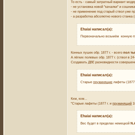
То есть - самый затратный вариант моде
- не установка новой "качалки" и сошни
- не применение под старый ствол уже п
- а разработка абсолютно нового станка 
Ehaiai написал(а):
Первоначально возьмём конную пуш
Конных пушек обр. 1877 г. - всего
пол т
А лёгких полевых обр. 1877 г. (ствол в 24
Создавать ДВЕ разновидности совершен
Ehaiai написал(а):
Старые
пружинящие
лафеты (1877 г
Кхм, кхм...
"Старые лафеты (1877 г. и
пружинящий
18
Ehaiai написал(а):
Вес будет в пределах немецкой
N.