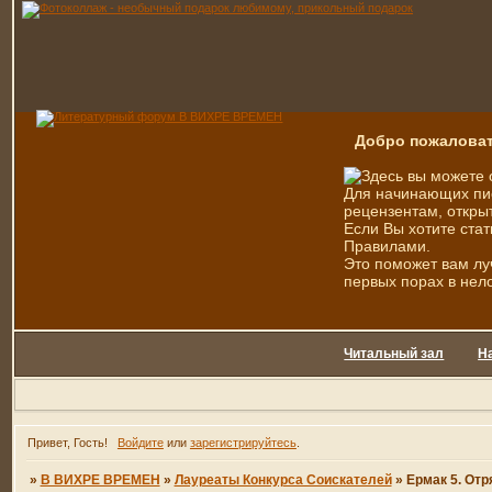
Добро пожаловат
Здесь вы можете 
Для начинающих пис
рецензентам, открыт
Если Вы хотите стат
Правилами.
Это поможет вам лу
первых порах в нел
Читальный зал
Н
Привет, Гость!
Войдите
или
зарегистрируйтесь
.
»
В ВИХРЕ ВРЕМЕН
»
Лауреаты Конкурса Соискателей
»
Ермак 5. Отр