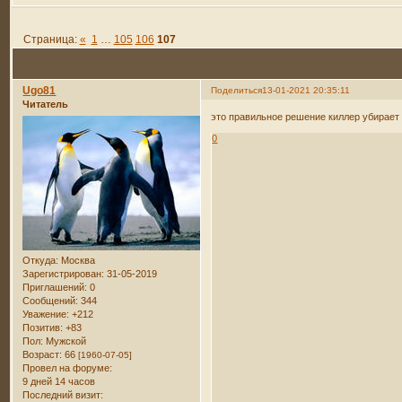
Страница:
«
1
…
105
106
107
Ugo81
Поделиться
13-01-2021 20:35:11
Читатель
это правильное решение киллер убирает 
0
Откуда:
Москва
Зарегистрирован
: 31-05-2019
Приглашений:
0
Сообщений:
344
Уважение:
+212
Позитив:
+83
Пол:
Мужской
Возраст:
66
[1960-07-05]
Провел на форуме:
9 дней 14 часов
Последний визит: