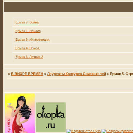
Ермак 7. Война.
Ермак 1. Начало
Ермак 8. Интервенция.
Ермак 4. Поход.
Ермак 3. Личник-2
»
В ВИХРЕ ВРЕМЕН
»
Лауреаты Конкурса Соискателей
»
Ермак 5. Отр