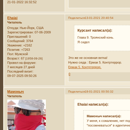
21-01-2022 16:32:52
Ehaiai
Поделиться
13-01-2021 20:40:54
Читатель
Откуда:
Нью-Йорк, США
Курсант написал(а):
Зарегистрирован
: 07-06-2009
Приглашений:
0
Глава 9. Троянский конь.
Сообщений:
3764
Я сидел
Уважение:
+2162
Позитив:
+7263
Пол:
Мужской
Это же не основная ветка!
Возраст:
67
[1958-09-26]
Нужно сюда : Ермак 5. Контртеррор.
Провел на форуме:
7 месяцев 27 дней
Ермак 5. Контртеррор.
Последний визит:
0
09-07-2025 09:50:26
Мамоныч
Поделиться
18-01-2021 00:50:32
Читатель
Ehaiai написал(а):
Мамоныч написал(а):
У меня, к сожалению, нет по
"посомневаться" в идентичнос
...