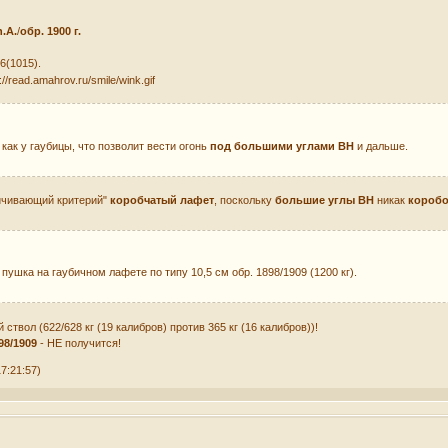
n.А.
/
обр. 1900 г.
6(1015).
, как у гаубицы, что позволит вести огонь
под большими углами ВН
и дальше.
ничивающий критерий"
коробчатый лафет
, поскольку
большие углы ВН
никак
короб
 пушка на гаубичном лафете по типу 10,5 см обр. 1898/1909 (1200 кг).
твол (622/628 кг (19 калибров) против 365 кг (16 калибров))!
98/1909
- НЕ получится!
7:21:57)