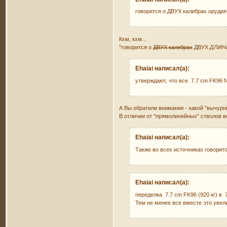
говорится о ДВУХ калибрах орудия 
Кхм, кхм...
"говорится о
ДВУХ калибрах
ДВУХ
ДЛИН
Ehaiai написал(а):
утверждают, что все 7.7 cm FK96
А Вы обратили внимание - какой "вычурн
В отличии от "прямолинейных" стволов 
Ehaiai написал(а):
Также во всех источниках говоритс
Ehaiai написал(а):
переделка 7.7 cm FK96 (920 кг) в 
Тем не менее все вместе это увел