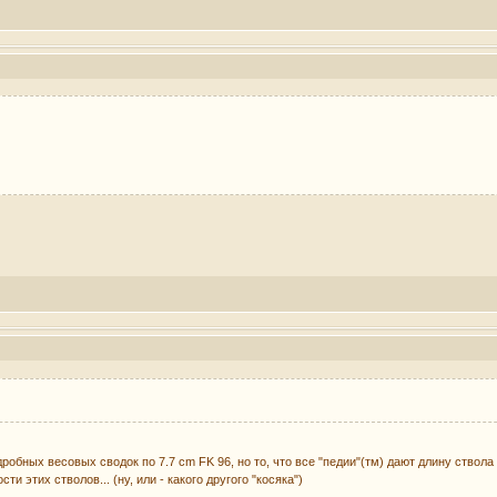
дробных весовых сводок по 7.7 cm FK 96, но то, что все "педии"(тм) дают длину ствол
ти этих стволов... (ну, или - какого другого "косяка")