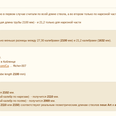
о в первом случае считали по всей длине ствола, а во втором только по нарезной час
щая длина трубы 2100 мм) - и 21,2 только для нарезной части
но меньше разницы между 27,30 калибрами (
2100
мм) и 21,2 калибрами (
1632
мм).
т
.
 в Кобленце
.com/Ca
… ffiche=307
tube length
2100
mm)
ся
2102
мм.
ый калибр по нарезам) - получится
2110
мм.
й калибр по полям) - получится
2069
мм.
и
2110
или
2150
) соответствуют реальным геометрическим длинам стволов
neue Art
и