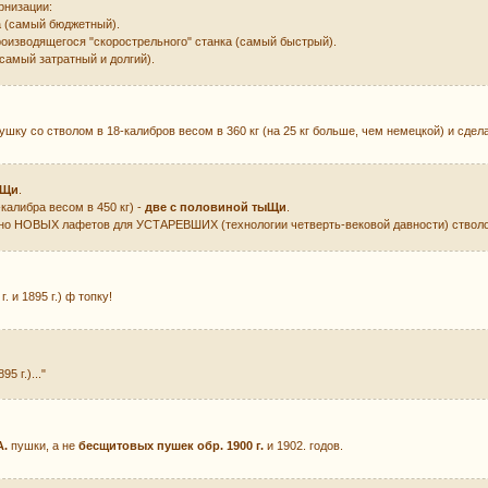
рнизации:
ка (самый бюджетный).
роизводящегося "скорострельного" станка (самый быстрый).
(самый затратный и долгий).
ку со стволом в 18-калибров весом в 360 кг (на 25 кг больше, чем немецкой) и сде
ыЩи
.
-калибра весом в 450 кг) -
две с половиной тыЩи
.
но НОВЫХ лафетов для УСТАРЕВШИХ (технологии четверть-вековой давности) стволо
. и 1895 г.) ф топку!
95 г.)..."
A.
пушки, а не
бесщитовых пушек обр. 1900 г.
и 1902. годов.