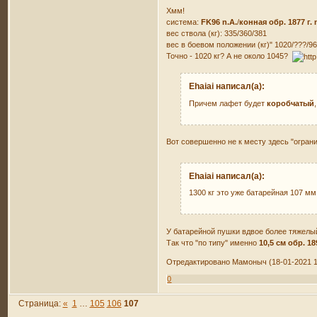
Хмм!
система:
FK96 n.А.
/
конная обр. 1877 г. 
вес ствола (кг): 335/360/381
вес в боевом положении (кг)" 1020/???/96
Точно - 1020 кг? А не около 1045?
Ehaiai написал(а):
Причем лафет будет
коробчатый
Вот совершенно не к месту здесь "огра
Ehaiai написал(а):
1300 кг это уже батарейная 107 мм
У батарейной пушки вдвое более тяжелый с
Так что "по типу" именно
10,5 см обр. 18
Отредактировано Мамоныч (18-01-2021 1
0
Страница:
«
1
…
105
106
107