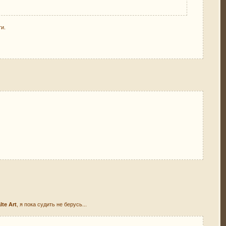
ти.
alte Art
, я пока судить не берусь...