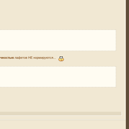
очностью
лафетов НЕ нормируются...