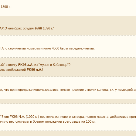
1898 г.:
АХ В
калибрах орудия
1898
1896 г."
 N.A. с серийными номерами ниже 4500 были переделочными.
ый" ствол у
FK96 а.А.
из "музея в Кобленце"?
всех изображений
FK96 n.А.
!
я, что при переделке использовались только прежние ствол и колеса, т.к. у немецкой
7.7 cm FK96 N.A. (1020 кг) состояла из: нового затвора, нового лафета, добавились пр
ичило вес системы в боевом положении всего лишь на 100 кг.