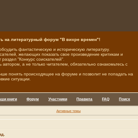
ь на литературный форум "В вихре времен"!
обсудить фантастическую и историческую литературу.
ателей, желающих показать свое произведение критикам и
 раздел "Конкурс соискателей".
ь автором, а не только читателем, обязательно ознакомьтесь с
чше понять происходящее на форуме и позволит не попадать на
овкие ситуации.
аши книги
Форум
Участники
Правила
FAQ
Поиск
Активные темы
яд.