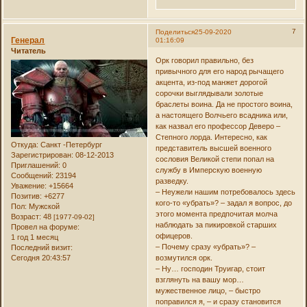
7
Поделиться
25-09-2020
Генерал
01:16:09
Читатель
Орк говорил правильно, без
привычного для его народ рычащего
акцента, из-под манжет дорогой
сорочки выглядывали золотые
браслеты воина. Да не простого воина,
а настоящего Волчьего всадника или,
как назвал его профессор Деверо –
Степного лорда. Интересно, как
Откуда:
Санкт -Петербург
представитель высшей военного
Зарегистрирован
: 08-12-2013
сословия Великой степи попал на
Приглашений:
0
службу в Имперскую военную
Сообщений:
23194
разведку.
Уважение:
+15664
– Неужели нашим потребовалось здесь
Позитив:
+6277
кого-то «убрать»? – задал я вопрос, до
Пол:
Мужской
этого момента предпочитая молча
Возраст:
48
[1977-09-02]
наблюдать за пикировкой старших
Провел на форуме:
офицеров.
1 год 1 месяц
– Почему сразу «убрать»? –
Последний визит:
Сегодня 20:43:57
возмутился орк.
– Ну… господин Труигар, стоит
взглянуть на вашу мор…
мужественное лицо, – быстро
поправился я, – и сразу становится