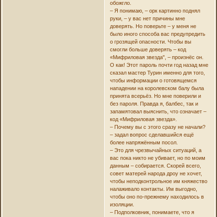
обожгло.
– Я понимаю, – орк картинно поднял
руки, – у вас нет причины мне
доверять. Но поверьте – у меня не
было иного способа вас предупредить
о грозящей опасности. Чтобы вы
смогли больше доверять – код
«Мифриловая звезда", – произнёс он.
О как! Этот пароль почти год назад мне
сказал мастер Турин именно для того,
чтобы информации о готовящемся
нападении на королевском балу была
принята всерьёз. Но мне поверили и
без пароля. Правда я, балбес, так и
запамятовал выяснить, что означает –
код «Мифриловая звезда».
– Почему вы с этого сразу не начали?
– задал вопрос сделавшийся ещё
более напряжённым посол.
– Это для чрезвычайных ситуаций, а
вас пока никто не убивает, но по моим
данным – собирается. Скорей всего,
совет матерей народа дроу не хочет,
чтобы неподконтрольное им княжество
налаживало контакты. Им выгодно,
чтобы оно по-прежнему находилось в
изоляции.
– Подполковник, понимаете, что я