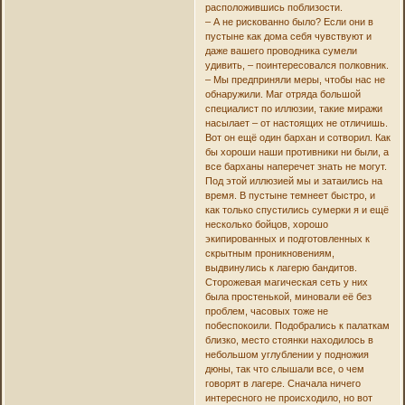
расположившись поблизости.
– А не рискованно было? Если они в
пустыне как дома себя чувствуют и
даже вашего проводника сумели
удивить, – поинтересовался полковник.
– Мы предприняли меры, чтобы нас не
обнаружили. Маг отряда большой
специалист по иллюзии, такие миражи
насылает – от настоящих не отличишь.
Вот он ещё один бархан и сотворил. Как
бы хороши наши противники ни были, а
все барханы наперечет знать не могут.
Под этой иллюзией мы и затаились на
время. В пустыне темнеет быстро, и
как только спустились сумерки я и ещё
несколько бойцов, хорошо
экипированных и подготовленных к
скрытным проникновениям,
выдвинулись к лагерю бандитов.
Сторожевая магическая сеть у них
была простенькой, миновали её без
проблем, часовых тоже не
побеспокоили. Подобрались к палаткам
близко, место стоянки находилось в
небольшом углублении у подножия
дюны, так что слышали все, о чем
говорят в лагере. Сначала ничего
интересного не происходило, но вот