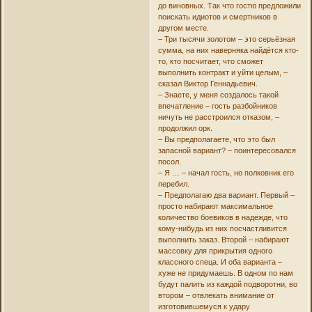
до виновных. Так что гостю предложили
поискать идиотов и смертников в
другом месте.
– Три тысячи золотом – это серьёзная
сумма, на них наверняка найдётся кто-
то, кто посчитает, что сможет
выполнить контракт и уйти целым, –
сказал Виктор Геннадьевич.
– Знаете, у меня создалось такой
впечатление – гость разбойников
ничуть не расстроился отказом, –
продолжил орк.
– Вы предполагаете, что это был
запасной вариант? – поинтересовался
посол.
– Я … – начал гость, но полковник его
перебил.
– Предполагаю два вариант. Первый –
просто набирают максимальное
количество боевиков в надежде, что
кому-нибудь из них посчастливится
выполнить заказ. Второй – набирают
массовку для прикрытия одного
классного спеца. И оба варианта –
хуже не придумаешь. В одном по нам
будут палить из каждой подворотни, во
втором – отвлекать внимание от
изготовившемуся к удару