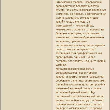
штативами и главное – изображение
переносится на абсолютно любую
бумагу. Но и есть несколько неудобных
моментов. Во-первых, с фотопластинки
можно напечатать сколько угодно
копий и когда захочешь, а с
магографией – только сейчас,
невозможно отложить этот процесс на
будущее, во-вторых, из-за сильного
магического фона изображение может
«поплыть», причем даже
экспериментальным путём не удалось
понять, почему на одни и те же
заклинания этот артефакт может как
среагировать, так и нет. Но все
согласны это терпеть – вещь-то крайне
удобная.
Когда изображение полностью
сформировалось, посол убрал в
конверт и портрет гостя и написанное
сообщение, запечатал двумя печатями
(личной и посольства), потом прошёл к
маленькой каменной плите, сплошь
исписанной рунной вязью. Над
портальной плитой Магической почты
видимо заколебался воздух, и Виктор
Геннадьевич положил конверт на неё.
Конверт с хлопком исчез. Но прежде