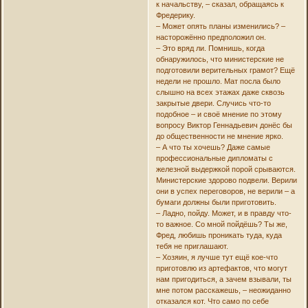
к начальству, – сказал, обращаясь к
Фредерику.
– Может опять планы изменились? –
насторожённо предположил он.
– Это вряд ли. Помнишь, когда
обнаружилось, что министерские не
подготовили верительных грамот? Ещё
недели не прошло. Мат посла было
слышно на всех этажах даже сквозь
закрытые двери. Случись что-то
подобное – и своё мнение по этому
вопросу Виктор Геннадьевич донёс бы
до общественности не мнение ярко.
– А что ты хочешь? Даже самые
профессиональные дипломаты с
железной выдержкой порой срываются.
Министерские здорово подвели. Верили
они в успех переговоров, не верили – а
бумаги должны были приготовить.
– Ладно, пойду. Может, и в правду что-
то важное. Со мной пойдёшь? Ты же,
Фред, любишь проникать туда, куда
тебя не приглашают.
– Хозяин, я лучше тут ещё кое-что
приготовлю из артефактов, что могут
нам пригодиться, а зачем взывали, ты
мне потом расскажешь, – неожиданно
отказался кот. Что само по себе