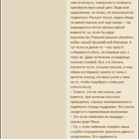
чем исчезнуть, поверхность конверта
приобрела ярко-алый цвет. Видя моё
недоумение, он хитро, по-мальчишески
подмигнул. Рискует посол, видно обида
на министерских всё ещё свежа – так
маркируется почта чрезвычайной
важности: ну, если бы вдруг
королевство Ровалия решило объявить
войну нашей Арсанийской Империи. А
тут всего и делов-то – нас просто
собираются убить, не впервые раз, к
тому же. Даже полковник осуждающе
покачал головой. Все это (печать
портрета гостя, отсылки письма, и наш
обмен взглядами) заняло от силы с
десяток секунд, которые ушли у орка
на то, чтобы подобрать слова для
ответа послу.
– Знаете, это не так опасно, как
кажется, при наличии опытного
проводника, хорошо экипированного и
надёжного отряда поддержки. Все риски
сводятся к приемлемым величинам.
– Это если наёмники не предадут, –
сказал дядя Лёша.
– Ну, с этим наёмным отрядом наша
служба сотрудничает довольно давно и
плодотворно. Его надёжность