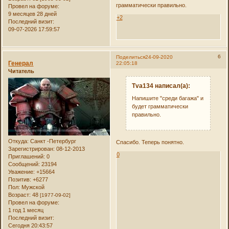
грамматически правильно.
Провел на форуме:
9 месяцев 28 дней
+2
Последний визит:
09-07-2026 17:59:57
6
Поделиться
24-09-2020
Генерал
22:05:18
Читатель
Tva134 написал(а):
Напишите "среди багажа" и
будет грамматически
правильно.
Откуда:
Санкт -Петербург
Спасибо. Теперь понятно.
Зарегистрирован
: 08-12-2013
0
Приглашений:
0
Сообщений:
23194
Уважение:
+15664
Позитив:
+6277
Пол:
Мужской
Возраст:
48
[1977-09-02]
Провел на форуме:
1 год 1 месяц
Последний визит:
Сегодня 20:43:57