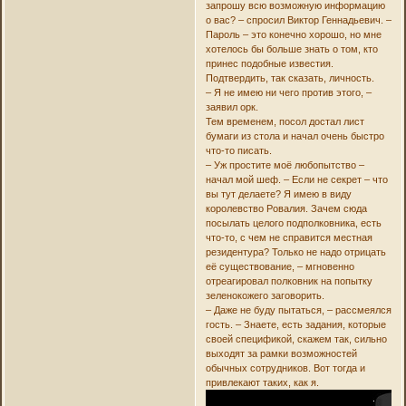
запрошу всю возможную информацию
о вас? – спросил Виктор Геннадьевич. –
Пароль – это конечно хорошо, но мне
хотелось бы больше знать о том, кто
принес подобные известия.
Подтвердить, так сказать, личность.
– Я не имею ни чего против этого, –
заявил орк.
Тем временем, посол достал лист
бумаги из стола и начал очень быстро
что-то писать.
– Уж простите моё любопытство –
начал мой шеф. – Если не секрет – что
вы тут делаете? Я имею в виду
королевство Ровалия. Зачем сюда
посылать целого подполковника, есть
что-то, с чем не справится местная
резидентура? Только не надо отрицать
её существование, – мгновенно
отреагировал полковник на попытку
зеленокожего заговорить.
– Даже не буду пытаться, – рассмеялся
гость. – Знаете, есть задания, которые
своей спецификой, скажем так, сильно
выходят за рамки возможностей
обычных сотрудников. Вот тогда и
привлекают таких, как я.