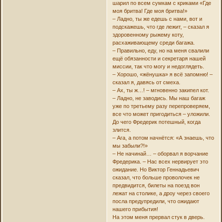
шарил по всем сумкам с криками «Где
моя бритва! Где моя бритва!»
– Ладно, ты же едешь с нами, вот и
подскажешь, что где лежит, – сказал я
здоровенному рыжему коту,
расхаживающему среди багажа.
– Правильно, еду, но на меня свалили
ещё обязанности и секретаря нашей
миссии, так что могу и недоглядеть.
– Хорошо, «жёнушка» я всё запомню! –
сказал я, давясь от смеха.
– Ах, ты ж…! – мгновенно закипел кот.
– Ладно, не заводись. Мы наш багаж
уже по третьему разу перепроверяем,
все что может пригодиться – уложили.
До чего Фредерик потешный, когда
злится.
– Ага, а потом начнётся: «А знаешь, что
мы забыли?!»
– Не начинай… – оборвал я ворчание
Фредерика. – Нас всех нервирует это
ожидание. Но Виктор Геннадьевич
сказал, что больше проволочек не
предвидится, билеты на поезд вон
лежат на столике, а дроу через своего
посла предупредили, что ожидают
нашего прибытия!
На этом меня прервал стук в дверь.