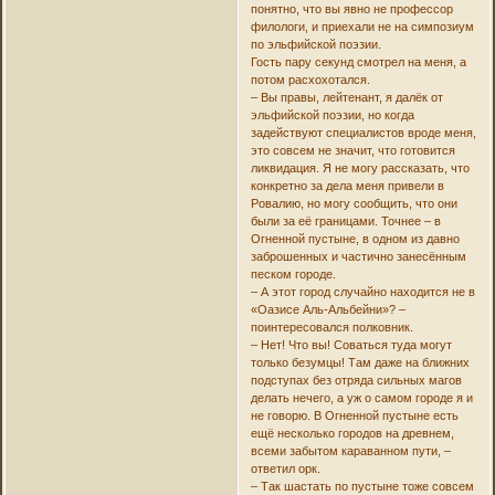
понятно, что вы явно не профессор
филологи, и приехали не на симпозиум
по эльфийской поэзии.
Гость пару секунд смотрел на меня, а
потом расхохотался.
– Вы правы, лейтенант, я далёк от
эльфийской поэзии, но когда
задействуют специалистов вроде меня,
это совсем не значит, что готовится
ликвидация. Я не могу рассказать, что
конкретно за дела меня привели в
Ровалию, но могу сообщить, что они
были за её границами. Точнее – в
Огненной пустыне, в одном из давно
заброшенных и частично занесённым
песком городе.
– А этот город случайно находится не в
«Оазисе Аль-Альбейни»? –
поинтересовался полковник.
– Нет! Что вы! Соваться туда могут
только безумцы! Там даже на ближних
подступах без отряда сильных магов
делать нечего, а уж о самом городе я и
не говорю. В Огненной пустыне есть
ещё несколько городов на древнем,
всеми забытом караванном пути, –
ответил орк.
– Так шастать по пустыне тоже совсем