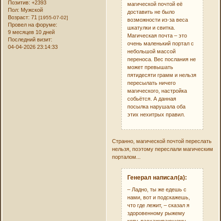
Позитив:
+2393
магической почтой её
Пол:
Мужской
доставить не было
Возраст:
71
[1955-07-02]
возможности из-за веса
Провел на форуме:
шкатулки и свитка.
9 месяцев 10 дней
Магическая почта – это
Последний визит:
очень маленький портал с
04-04-2026 23:14:33
небольшой массой
переноса. Вес послания не
может превышать
пятидесяти грамм и нельзя
пересылать ничего
магического, настройка
собьётся. А данная
посылка нарушала оба
этих нехитрых правил.
Странно, магической почтой переслать
нельзя, поэтому переслали магическим
порталом...
Генерал написал(а):
– Ладно, ты же едешь с
нами, вот и подскажешь,
что где лежит, – сказал я
здоровенному рыжему
коту, расхаживающему