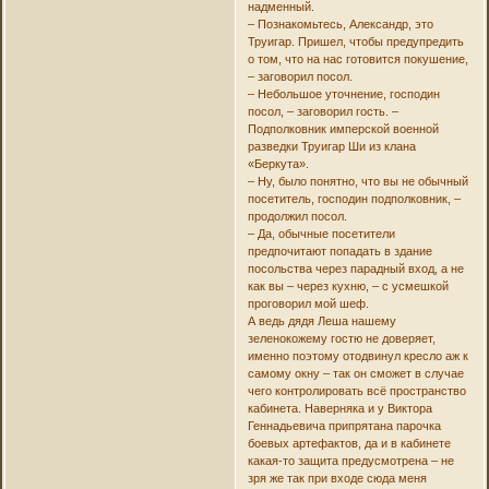
надменный.
– Познакомьтесь, Александр, это
Труигар. Пришел, чтобы предупредить
о том, что на нас готовится покушение,
– заговорил посол.
– Небольшое уточнение, господин
посол, – заговорил гость. –
Подполковник имперской военной
разведки Труигар Ши из клана
«Беркута».
– Ну, было понятно, что вы не обычный
посетитель, господин подполковник, –
продолжил посол.
– Да, обычные посетители
предпочитают попадать в здание
посольства через парадный вход, а не
как вы – через кухню, – с усмешкой
проговорил мой шеф.
А ведь дядя Леша нашему
зеленокожему гостю не доверяет,
именно поэтому отодвинул кресло аж к
самому окну – так он сможет в случае
чего контролировать всё пространство
кабинета. Наверняка и у Виктора
Геннадьевича припрятана парочка
боевых артефактов, да и в кабинете
какая-то защита предусмотрена – не
зря же так при входе сюда меня