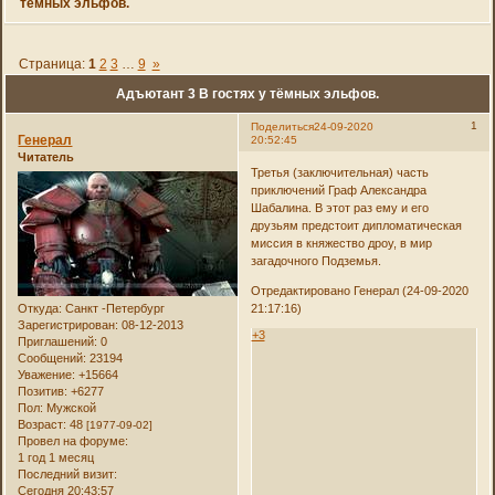
тёмных эльфов.
Страница:
1
2
3
…
9
»
Адъютант 3 В гостях у тёмных эльфов.
1
Поделиться
24-09-2020
Генерал
20:52:45
Читатель
Третья (заключительная) часть
приключений Граф Александра
Шабалина. В этот раз ему и его
друзьям предстоит дипломатическая
миссия в княжество дроу, в мир
загадочного Подземья.
Отредактировано Генерал (24-09-2020
Откуда:
Санкт -Петербург
21:17:16)
Зарегистрирован
: 08-12-2013
+3
Приглашений:
0
Сообщений:
23194
Уважение:
+15664
Позитив:
+6277
Пол:
Мужской
Возраст:
48
[1977-09-02]
Провел на форуме:
1 год 1 месяц
Последний визит:
Сегодня 20:43:57