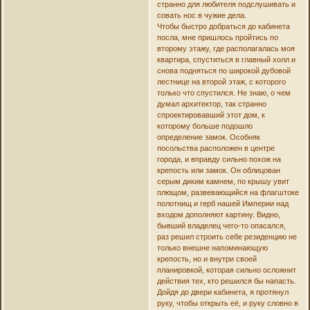
странно для любителя подслушивать и
совать нос в чужие дела.
Чтобы быстро добраться до кабинета
посла, мне пришлось пройтись по
второму этажу, где располагалась моя
квартира, спуститься в главный холл и
снова подняться по широкой дубовой
лестнице на второй этаж, с которого
только что спустился. Не знаю, о чем
думал архитектор, так странно
спроектировавший этот дом, к
которому больше подошло
определение замок. Особняк
посольства расположен в центре
города, и вправду сильно похож на
крепость или замок. Он облицован
серым диким камнем, по крышу увит
плющом, развевающийся на флагштоке
полотнищ и герб нашей Империи над
входом дополняют картину. Видно,
бывший владелец чего-то опасался,
раз решил строить себе резиденцию не
только внешне напоминающую
крепость, но и внутри своей
планировкой, которая сильно осложнит
действия тех, кто решился бы напасть.
Дойдя до двери кабинета, я протянул
руку, чтобы открыть её, и руку словно в