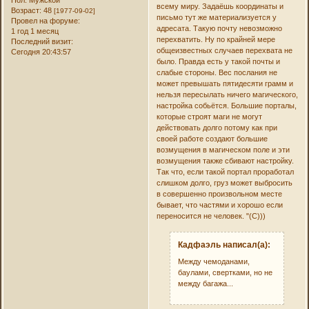
Пол:
Мужской
всему миру. Задаёшь координаты и
Возраст:
48
[1977-09-02]
письмо тут же материализуется у
Провел на форуме:
адресата. Такую почту невозможно
1 год 1 месяц
перехватить. Ну по крайней мере
Последний визит:
общеизвестных случаев перехвата не
Сегодня 20:43:57
было. Правда есть у такой почты и
слабые стороны. Вес послания не
может превышать пятидесяти грамм и
нельзя пересылать ничего магического,
настройка собьётся. Большие порталы,
которые строят маги не могут
действовать долго потому как при
своей работе создают большие
возмущения в магическом поле и эти
возмущения также сбивают настройку.
Так что, если такой портал проработал
слишком долго, груз может выбросить
в совершенно произвольном месте
бывает, что частями и хорошо если
переносится не человек. "(С)))
Кадфаэль написал(а):
Между чемоданами,
баулами, свертками, но не
между багажа...