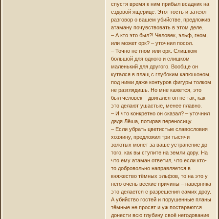
спустя время к ним прибыл всадник на
ездовой ящерице. Этот гость и затеял
разговор о вашем убийстве, предложив
атаману почувствовать в этом деле.
– А кто это был?! Человек, эльф, гном,
или может орк? – уточнил посол.
– Точно не гном или орк. Слишком
большой для одного и слишком
маленький для другого. Вообще он
кутался в плащ с глубоким капюшоном,
под ними даже контуров фигуры толком
не разглядишь. Но мне кажется, это
был человек – двигался он не так, как
это делают ушастые, менее плавно.
– И что конкретно он сказал? – уточнил
дядя Лёша, потирая переносицу.
– Если убрать цветистые славословия
хозяину, предложил три тысячи
золотых монет за ваше устранение до
того, как вы ступите на земли дору. На
что ему атаман ответил, что если кто-
то добровольно направляется в
княжество тёмных эльфов, то на это у
него очень веские причины – наверняка
это делается с разрешения самих дроу.
А убийство гостей и порушенные планы
тёмные не просят и уж постараются
донести всю глубину своё негодование