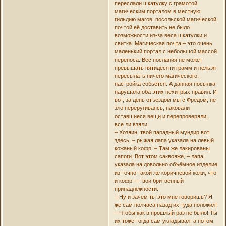
переслали шкатулку с грамотой
магическим порталом в местную
гильдию магов, посольской магической
почтой её доставить не было
возможности из-за веса шкатулки и
свитка. Магическая почта – это очень
маленький портал с небольшой массой
переноса. Вес послания не может
превышать пятидесяти грамм и нельзя
пересылать ничего магического,
настройка собьётся. А данная посылка
нарушала оба этих нехитрых правил. И
вот, за день отъездом мы с Фредом, не
зло переругиваясь, паковали
оставшиеся вещи и перепроверяли,
все ли взяли.
– Хозяин, твой парадный мундир вот
здесь, – рыжая лапа указала на левый
кожаный кофр. – Там же лакированы
сапоги. Вот этом саквояже, – лапа
указала на довольно объёмное изделие
из точно такой же коричневой кожи, что
и кофр, – твои бритвенный
принадлежности.
– Ну и зачем ты это мне говоришь? Я
же сам полчаса назад их туда положил!
– Чтобы как в прошлый раз не было! Ты
их тоже тогда сам укладывал, а потом