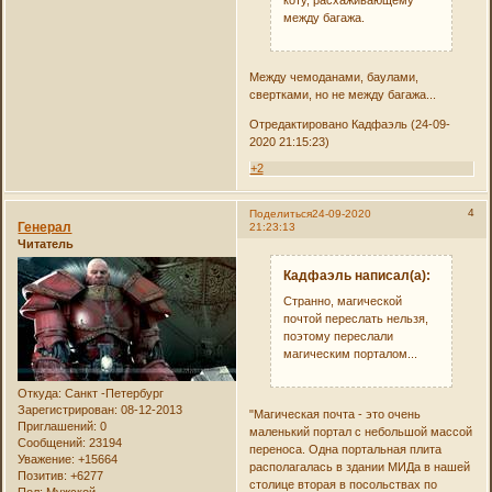
между багажа.
Между чемоданами, баулами,
свертками, но не между багажа...
Отредактировано Кадфаэль (24-09-
2020 21:15:23)
+2
4
Поделиться
24-09-2020
Генерал
21:23:13
Читатель
Кадфаэль написал(а):
Странно, магической
почтой переслать нельзя,
поэтому переслали
магическим порталом...
Откуда:
Санкт -Петербург
Зарегистрирован
: 08-12-2013
"Магическая почта - это очень
Приглашений:
0
маленький портал с небольшой массой
Сообщений:
23194
переноса. Одна портальная плита
Уважение:
+15664
располагалась в здании МИДа в нашей
Позитив:
+6277
столице вторая в посольствах по