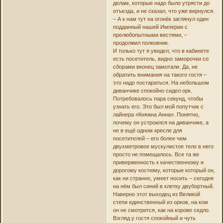
делам, которые надо было утрясти до
отъезда, и не сказал, что уже вернулся.
– А к нам тут на огонёк заглянул один
подданный нашей Империи с
прелюбопытными вестями, –
продолжил полковник.
И только тут я увидел, что в кабинете
есть посетитель, видно заморочки со
сборами вконец замотали. Да, не
обратить внимания на такого гостя –
это надо постараться. На небольшом
диванчике спокойно сидел орк.
Потребовалось пара секунд, чтобы
узнать его. Это был мой попутчик с
лайнера «Княжна Анна». Понятно,
почему он устроился на диванчике, а
не в ещё одном кресле для
посетителей – его более чем
двухметровое мускулистое тело в него
просто не помещалось. Все та же
приверженность к качественному и
дорогому костюму, которые который он,
как ни странно, умеет носить – сегодня
на нём был синий в клетку двубортный.
Наверно этот выходец из Великой
степи единственный из орков, на ком
он не смотрится, как на корове седло.
Взгляд у гостя спокойный и чуть