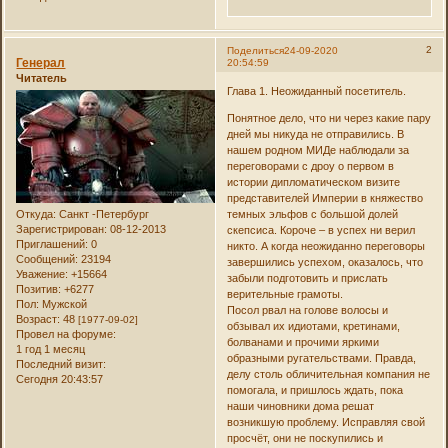
2
Поделиться
24-09-2020
Генерал
20:54:59
Читатель
Глава 1. Неожиданный посетитель.
Понятное дело, что ни через какие пару
дней мы никуда не отправились. В
нашем родном МИДе наблюдали за
переговорами с дроу о первом в
истории дипломатическом визите
представителей Империи в княжество
Откуда:
Санкт -Петербург
темных эльфов с большой долей
Зарегистрирован
: 08-12-2013
скепсиса. Короче – в успех ни верил
Приглашений:
0
никто. А когда неожиданно переговоры
Сообщений:
23194
завершились успехом, оказалось, что
Уважение:
+15664
забыли подготовить и прислать
Позитив:
+6277
верительные грамоты.
Пол:
Мужской
Посол рвал на голове волосы и
Возраст:
48
[1977-09-02]
обзывал их идиотами, кретинами,
Провел на форуме:
болванами и прочими яркими
1 год 1 месяц
образными ругательствами. Правда,
Последний визит:
делу столь обличительная компания не
Сегодня 20:43:57
помогала, и пришлось ждать, пока
наши чиновники дома решат
возникшую проблему. Исправляя свой
просчёт, они не поскупились и