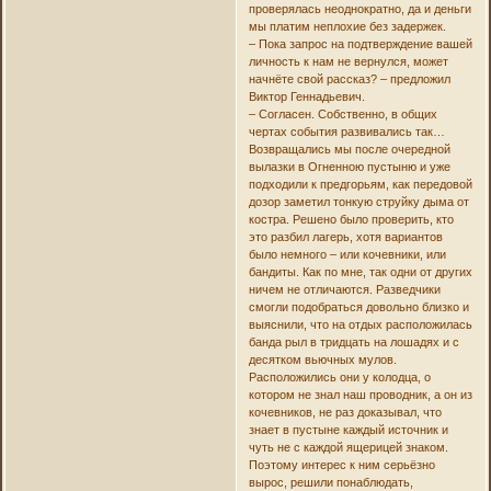
проверялась неоднократно, да и деньги
мы платим неплохие без задержек.
– Пока запрос на подтверждение вашей
личность к нам не вернулся, может
начнёте свой рассказ? – предложил
Виктор Геннадьевич.
– Согласен. Собственно, в общих
чертах события развивались так…
Возвращались мы после очередной
вылазки в Огненною пустыню и уже
подходили к предгорьям, как передовой
дозор заметил тонкую струйку дыма от
костра. Решено было проверить, кто
это разбил лагерь, хотя вариантов
было немного – или кочевники, или
бандиты. Как по мне, так одни от других
ничем не отличаются. Разведчики
смогли подобраться довольно близко и
выяснили, что на отдых расположилась
банда рыл в тридцать на лошадях и с
десятком вьючных мулов.
Расположились они у колодца, о
котором не знал наш проводник, а он из
кочевников, не раз доказывал, что
знает в пустыне каждый источник и
чуть не с каждой ящерицей знаком.
Поэтому интерес к ним серьёзно
вырос, решили понаблюдать,