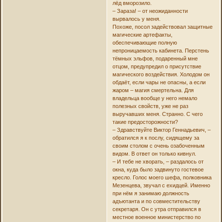
лёд вморозило.
– Зараза! – от неожиданности
вырвалось у меня.
Похоже, посол задействовал защитные
магические артефакты,
обеспечивающие полную
непроницаемость кабинета. Перстень
тёмных эльфов, подаренный мне
отцом, предупредил о присутствие
магического воздействия. Холодом он
обдаёт, если чары не опасны, а если
жаром – магия смертельна. Для
владельца вообще у него немало
полезных свойств, уже не раз
выручавших меня. Странно. С чего
такие предосторожности?
– Здравствуйте Виктор Геннадьевич, –
обратился я к послу, сидящему за
своим столом с очень озабоченным
видом. В ответ он только кивнул.
– И тебе не хворать, – раздалось от
окна, куда было задвинуто гостевое
кресло. Голос моего шефа, полковника
Мезенцева, звучал с ехидцей. Именно
при нём я занимаю должность
адъютанта и по совместительству
секретаря. Он с утра отправился в
местное военное министерство по