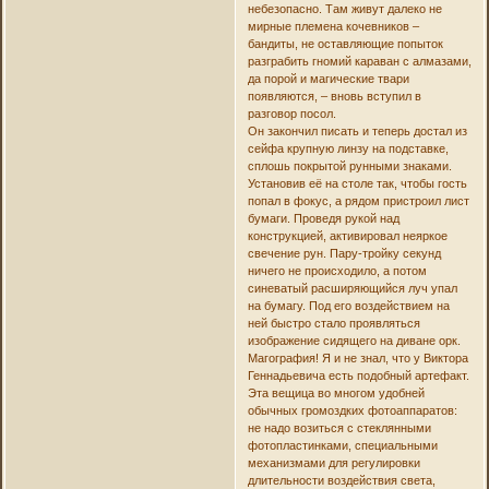
небезопасно. Там живут далеко не
мирные племена кочевников –
бандиты, не оставляющие попыток
разграбить гномий караван с алмазами,
да порой и магические твари
появляются, – вновь вступил в
разговор посол.
Он закончил писать и теперь достал из
сейфа крупную линзу на подставке,
сплошь покрытой рунными знаками.
Установив её на столе так, чтобы гость
попал в фокус, а рядом пристроил лист
бумаги. Проведя рукой над
конструкцией, активировал неяркое
свечение рун. Пару-тройку секунд
ничего не происходило, а потом
синеватый расширяющийся луч упал
на бумагу. Под его воздействием на
ней быстро стало проявляться
изображение сидящего на диване орк.
Магография! Я и не знал, что у Виктора
Геннадьевича есть подобный артефакт.
Эта вещица во многом удобней
обычных громоздких фотоаппаратов:
не надо возиться с стеклянными
фотопластинками, специальными
механизмами для регулировки
длительности воздействия света,