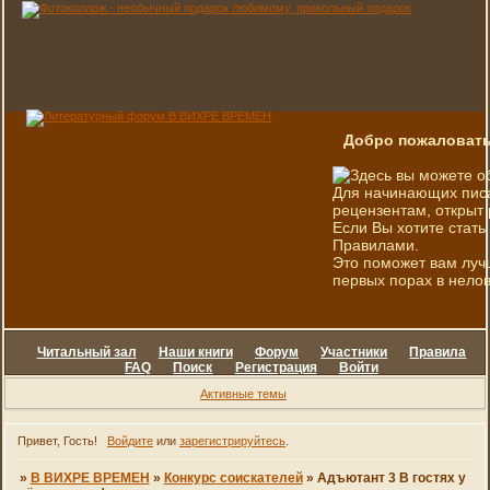
Добро пожаловать
Здесь вы можете о
Для начинающих писа
рецензентам, открыт 
Если Вы хотите стать
Правилами.
Это поможет вам луч
первых порах в нелов
Читальный зал
Наши книги
Форум
Участники
Правила
FAQ
Поиск
Регистрация
Войти
Активные темы
Привет, Гость!
Войдите
или
зарегистрируйтесь
.
»
В ВИХРЕ ВРЕМЕН
»
Конкурс соискателей
»
Адъютант 3 В гостях у