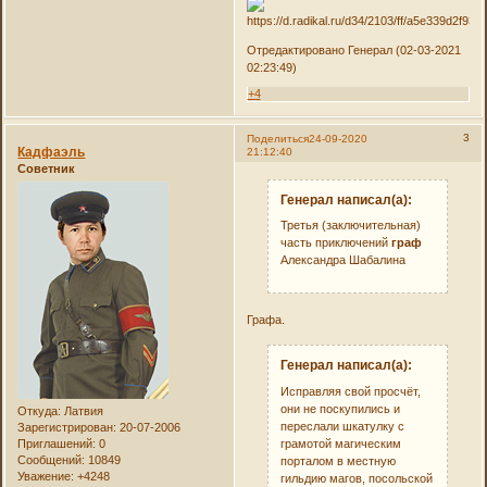
Отредактировано Генерал (02-03-2021
02:23:49)
+4
3
Поделиться
24-09-2020
Кадфаэль
21:12:40
Советник
Генерал написал(а):
Третья (заключительная)
часть приключений
граф
Александра Шабалина
Графа.
Генерал написал(а):
Исправляя свой просчёт,
они не поскупились и
Откуда:
Латвия
переслали шкатулку с
Зарегистрирован
: 20-07-2006
грамотой магическим
Приглашений:
0
Сообщений:
10849
порталом в местную
Уважение:
+4248
гильдию магов, посольской