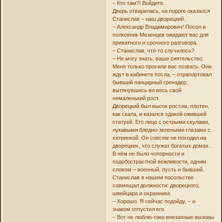
– Кто там?! Войдите.
Дверь отварилась, на пороге оказался
Станислав – наш дворецкий.
– Александр Владимирович! Посол и
полковник Мезенцев ожидают вас для
приватного и срочного разговора.
– Станислав, что-то случилось?
– Не могу знать, ваше сиятельство.
Меня только просили вас позвать. Они
ждут в кабинете посла, – отрапортовал
бывший панцирный гренадер,
вытянувшись во весь свой
немаленький рост.
Дворецкий был высок ростом, плотен,
как скала, и казался эдакой ожившей
статуей. Его лицо с острыми скулами,
лукавыми бледно-зелеными глазами с
хитринкой. Он совсем не походил на
дворецких, что служат богатых домах.
В нём не было чопорности и
подобострастной вежливости, одним
словом – военный, пусть и бывший.
Станислав в нашем посольстве
совмещал должности: дворецкого,
швейцара и охранника.
– Хорошо. Я сейчас подойду, – и
знаком отпустил его.
– Вот не люблю-таки внезапные вызовы