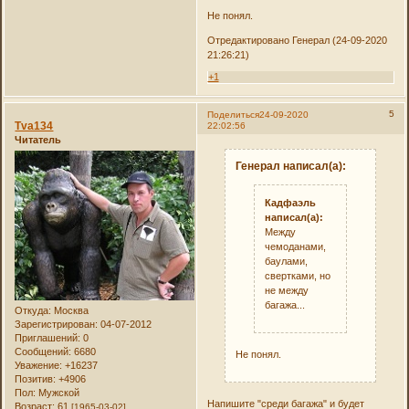
Не понял.
Отредактировано Генерал (24-09-2020
21:26:21)
+1
5
Поделиться
24-09-2020
Tva134
22:02:56
Читатель
Генерал написал(а):
Кадфаэль
написал(а):
Между
чемоданами,
баулами,
свертками, но
не между
багажа...
Откуда:
Москва
Зарегистрирован
: 04-07-2012
Приглашений:
0
Сообщений:
6680
Не понял.
Уважение:
+16237
Позитив:
+4906
Пол:
Мужской
Напишите "среди багажа" и будет
Возраст:
61
[1965-03-02]