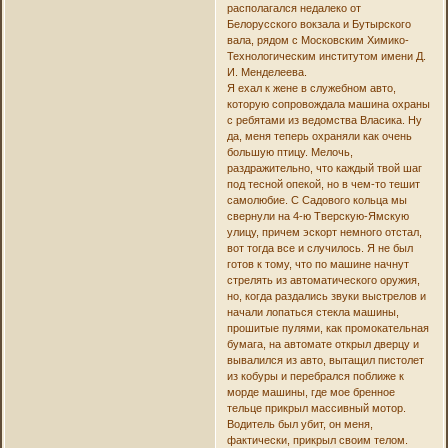
располагался недалеко от
Белорусского вокзала и Бутырского
вала, рядом с Московским Химико-
Технологическим институтом имени Д.
И. Менделеева.
Я ехал к жене в служебном авто,
которую сопровождала машина охраны
с ребятами из ведомства Власика. Ну
да, меня теперь охраняли как очень
большую птицу. Мелочь,
раздражительно, что каждый твой шаг
под тесной опекой, но в чем-то тешит
самолюбие. С Садового кольца мы
свернули на 4-ю Тверскую-Ямскую
улицу, причем эскорт немного отстал,
вот тогда все и случилось. Я не был
готов к тому, что по машине начнут
стрелять из автоматического оружия,
но, когда раздались звуки выстрелов и
начали лопаться стекла машины,
прошитые пулями, как промокательная
бумага, на автомате открыл дверцу и
вывалился из авто, вытащил пистолет
из кобуры и перебрался поближе к
морде машины, где мое бренное
тельце прикрыл массивный мотор.
Водитель был убит, он меня,
фактически, прикрыл своим телом.