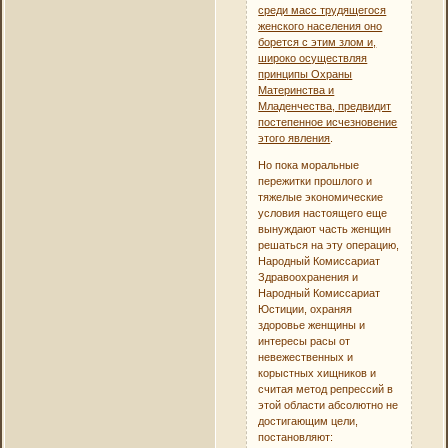
среди масс трудящегося
женского населения оно
борется с этим злом и,
широко осуществляя
принципы Охраны
Материнства и
Младенчества, предвидит
постепенное исчезновение
этого явления
.
Но пока моральные
пережитки прошлого и
тяжелые экономические
условия настоящего еще
вынуждают часть женщин
решаться на эту операцию,
Народный Комиссариат
Здравоохранения и
Народный Комиссариат
Юстиции, охраняя
здоровье женщины и
интересы расы от
невежественных и
корыстных хищников и
считая метод репрессий в
этой области абсолютно не
достигающим цели,
постановляют: