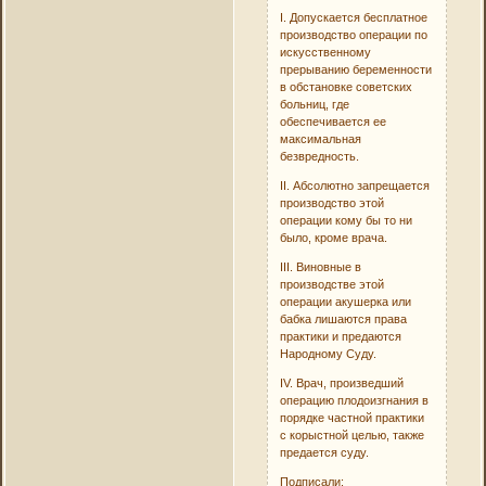
I. Допускается бесплатное
производство операции по
искусственному
прерыванию беременности
в обстановке советских
больниц, где
обеспечивается ее
максимальная
безвредность.
II. Абсолютно запрещается
производство этой
операции кому бы то ни
было, кроме врача.
III. Виновные в
производстве этой
операции акушерка или
бабка лишаются права
практики и предаются
Народному Суду.
IV. Врач, произведший
операцию плодоизгнания в
порядке частной практики
с корыстной целью, также
предается суду.
Подписали: