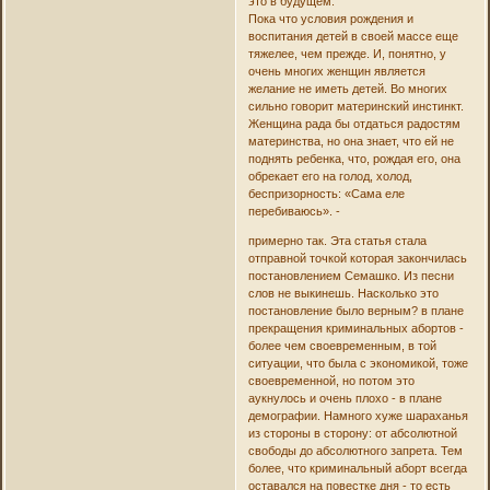
это в будущем.
Пока что условия рождения и
воспитания детей в своей массе еще
тяжелее, чем прежде. И, понятно, у
очень многих женщин является
желание не иметь детей. Во многих
сильно говорит материнский инстинкт.
Женщина рада бы отдаться радостям
материнства, но она знает, что ей не
поднять ребенка, что, рождая его, она
обрекает его на голод, холод,
беспризорность: «Сама еле
перебиваюсь». -
примерно так. Эта статья стала
отправной точкой которая закончилась
постановлением Семашко. Из песни
слов не выкинешь. Насколько это
постановление было верным? в плане
прекращения криминальных абортов -
более чем своевременным, в той
ситуации, что была с экономикой, тоже
своевременной, но потом это
аукнулось и очень плохо - в плане
демографии. Намного хуже шараханья
из стороны в сторону: от абсолютной
свободы до абсолютного запрета. Тем
более, что криминальный аборт всегда
оставался на повестке дня - то есть