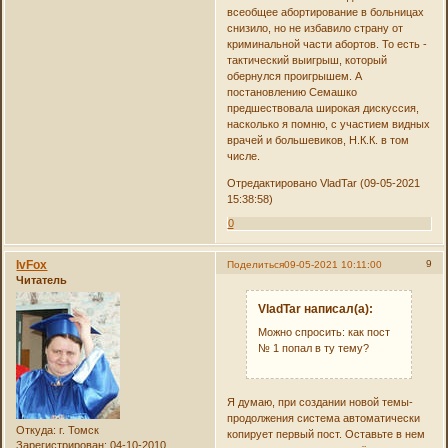
всеобщее абортирование в больницах
снизило, но не избавило страну от
криминальной части абортов. То есть -
тактический выигрыш, который
обернулся проигрышем. А
постановлению Семашко
предшествовала широкая дискуссия,
насколько я помню, с участием видных
врачей и большевиков, Н.К.К. в том
числе.
Отредактировано VladTar (09-05-2021
15:38:58)
0
IvFox
9
Поделиться
09-05-2021 10:11:00
Читатель
VladTar написал(а):
Можно спросить: как пост
№ 1 попал в ту тему?
Я думаю, при создании новой темы-
продолжения система автоматически
Откуда:
г. Томск
копирует первый пост. Оставьте в нем
Зарегистрирован
: 04-10-2010