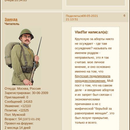
6
Поделиться
08-05-2021
Зануда
21:13:51
Читатель
VladTar написал(а):
Крупскую за аборты никто
не осуждает - где там
осуждение? называть ее
именем роддом -
неправильно, это я так
считаю. мое личное
мнение, и оно основано
именно на том, что
Крупская педалировала
неродовспоможение.
Мой
пост о том, что на самом
Откуда:
Москва, Россия
деле - и введение абортов
Зарегистрирован
: 30-06-2009
и их запрет был связан с
Приглашений:
0
экономическими
Сообщений:
14163
причинами а не с
Уважение:
+12110
мифической "борьбой за
Позитив:
+11525
равноправие женщин". это
Пол:
Мужской
был лозунг-прикрытие.
Возраст:
54
[1972-01-29]
только и всего.
Провел на форуме:
2 месяца 14 дней