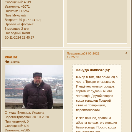
Сообщений:
4819
Уважение:
+2071
Позитив:
+12257
Пол:
Мужской
Возраст:
49
[1977-04-17]
Провел на форуме:
6 месяцев 2 дня
Последний визит:
20-11-2024 22:40:27
4
Поделиться
08-05-2021
VladTar
19:25:53
Читатель
Зануда написал(а):
Юмор в том, что эсминец в
честь Троцкого называли.
И ещё несколько городов,
торговых судов и много
чего ещё. Другой впорос -
когда товарищ Троцкий
стал не товарищем,
переименовали.
Откуда:
Винница, Украина
Зарегистрирован
: 30-10-2020
И что важнее, право на
Приглашений:
0
аборты де-факто у женщин
Сообщений:
699
было всегда. Просто когда
Уважение:
+2365