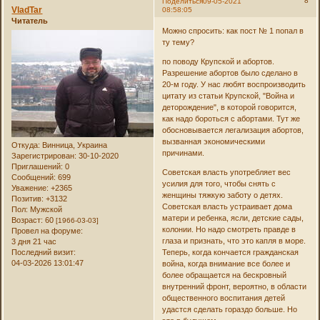
8
Поделиться
09-05-2021
VladTar
08:58:05
Читатель
Можно спросить: как пост № 1 попал в
ту тему?
по поводу Крупской и абортов.
Разрешение абортов было сделано в
20-м году. У нас любят воспроизводить
цитату из статьи Крупской, "Война и
деторождение", в которой говорится,
как надо бороться с абортами. Тут же
обосновывается легализация абортов,
вызванная экономическими
Откуда:
Винница, Украина
причинами.
Зарегистрирован
: 30-10-2020
Приглашений:
0
Советская власть употребляет вес
Сообщений:
699
усилия для того, чтобы снять с
Уважение:
+2365
женщины тяжкую заботу о детях.
Позитив:
+3132
Советская власть устраивает дома
Пол:
Мужской
матери и ребенка, ясли, детские сады,
Возраст:
60
[1966-03-03]
колонии. Но надо смотреть правде в
Провел на форуме:
глаза и признать, что это капля в море.
3 дня 21 час
Последний визит:
Теперь, когда кончается гражданская
04-03-2026 13:01:47
война, когда внимание все более и
более обращается на бескровный
внутренний фронт, вероятно, в области
общественного воспитания детей
удастся сделать гораздо больше. Но