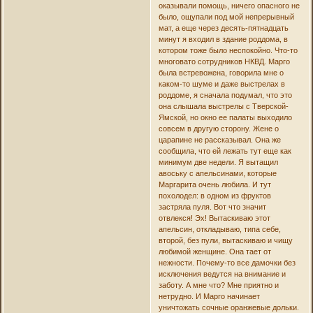
оказывали помощь, ничего опасного не
было, ощупали под мой непрерывный
мат, а еще через десять-пятнадцать
минут я входил в здание роддома, в
котором тоже было неспокойно. Что-то
многовато сотрудников НКВД. Марго
была встревожена, говорила мне о
каком-то шуме и даже выстрелах в
роддоме, я сначала подумал, что это
она слышала выстрелы с Тверской-
Ямской, но окно ее палаты выходило
совсем в другую сторону. Жене о
царапине не рассказывал. Она же
сообщила, что ей лежать тут еще как
минимум две недели. Я вытащил
авоську с апельсинами, которые
Маргарита очень любила. И тут
похолодел: в одном из фруктов
застряла пуля. Вот что значит
отвлекся! Эх! Вытаскиваю этот
апельсин, откладываю, типа себе,
второй, без пули, вытаскиваю и чищу
любимой женщине. Она тает от
нежности. Почему-то все дамочки без
исключения ведутся на внимание и
заботу. А мне что? Мне приятно и
нетрудно. И Марго начинает
уничтожать сочные оранжевые дольки.