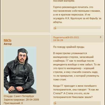
пособия матерям.
Горячо рекомендую почитать это
постановление собственными глазами,
а не в кратком пересказе. И не
осуждать Н.К. Крупскую за её борьбу за
аборты.
+1
3
Поделиться
08-05-2021
NikTo
18:56:28
Автор
По поводу крайней проды.
В перестрелке упоминается
милиционер-стерлок, загасивший
снайпера. ГГ как то вообще после
инциндента вообще о нем забыл. То ли
это просто милиционер - хороший
стрелок, и ему спасибо сказать надо,
то ли прикрытие, о которой упомянуть
тоже стоит.
Когда ГГ приходит к жене погибшего
телохранителя, она говорит: "А как же
Степа?" А Степа это кто, если
Откуда:
Санкт-Петербург
телохранителя Николаем звали?
Зарегистрирован
: 28-04-2009
+1
Приглашений:
0