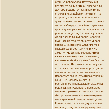
огонь из револьвера. Вот только я
почему-то решил, что он проходит по
другому ведомству: слишком точно
стрелял! Милицейский находился на
стороне улицы, противоположной к
дому, из которого велся огонь, стрелял
он по снайперу, который находился на
крыше дома, расстояние приличное ля
револьвера, да еще если волнуешься,
да еще когда вокруг полно народу и
пули, как на фронте свистят! И ведь
попал! Снайпер заткнулся, что-то с
крыши свалилось, или кто-то? Не
заметил. Ну да, мне повезло, что я
вжался в машину и не отсвечивал,
высовывал бы бошку, мне б ее быстро
отстрелили. Я с сожалением подумал,
что сейчас автоматчики перенесут на
моего защитника свой огонь и парню
(молодому парню, отметило сознание)
конец. Но несколько секунд
растерянности нападающих оказались
решающими. Наконец-то появилась
машина с ребятами Власика, которые
быстро вывалились из нее и открыли
массированный огонь по окнам дома
Калиновской. Через минуту все было
кончено, а еще через пару минут мне