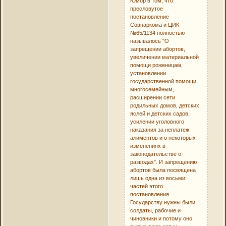
Юмор в том, что
пресловутое
постановление
Совнаркома и ЦИК
№65/1134 полностью
называлось "О
запрещении абортов,
увеличении материальной
помощи роженицам,
установлении
государственной помощи
многосемейным,
расширении сети
родильных домов, детских
яслей и детских садов,
усилении уголовного
наказания за неплатеж
алиментов и о некоторых
изменениях в
законодательстве о
разводах". И запрещению
абортов была посвящена
лишь одна из восьми
частей этого
постановления.
Государству нужны были
солдаты, рабочие и
чиновники и потому оно