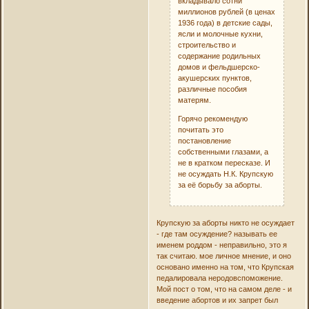
вкладывало сотни
миллионов рублей (в ценах
1936 года) в детские сады,
ясли и молочные кухни,
строительство и
содержание родильных
домов и фельдшерско-
акушерских пунктов,
различные пособия
матерям.
Горячо рекомендую
почитать это
постановление
собственными глазами, а
не в кратком пересказе. И
не осуждать Н.К. Крупскую
за её борьбу за аборты.
Крупскую за аборты никто не осуждает
- где там осуждение? называть ее
именем роддом - неправильно, это я
так считаю. мое личное мнение, и оно
основано именно на том, что Крупская
педалировала неродовспоможение.
Мой пост о том, что на самом деле - и
введение абортов и их запрет был