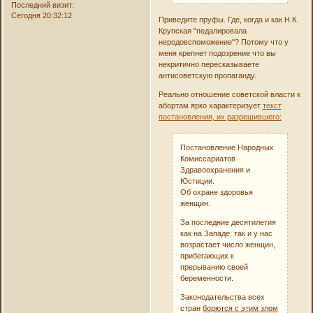
Последний визит:
Сегодня 20:32:12
Приведите пруфы. Где, когда и как Н.К.
Крупская "педалировала
неродовспоможение"? Потому что у
меня крепнет подозрение что вы
некритично пересказываете
антисоветскую пропаганду.
Реально отношение советской власти к
абортам ярко характеризует
текст
постановления, их разрешившего:
Постановление Народных
Комиссариатов
Здравоохранения и
Юстиции.
Об охране здоровья
женщин.
За последние десятилетия
как на Западе, так и у нас
возрастает число женщин,
прибегающих к
прерыванию своей
беременности.
Законодательства всех
стран
борются с этим злом