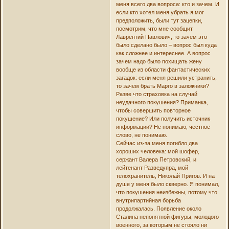
меня всего два вопроса: кто и зачем. И
если кто хотел меня убрать я мог
предположить, были тут зацепки,
посмотрим, что мне сообщит
Лаврентий Павлович, то зачем это
было сделано было – вопрос был куда
как сложнее и интереснее. А вопрос
зачем надо было похищать жену
вообще из области фантастических
загадок: если меня решили устранить,
то зачем брать Марго в заложники?
Разве что страховка на случай
неудачного покушения? Приманка,
чтобы совершить повторное
покушение? Или получить источник
информации? Не понимаю, честное
слово, не понимаю.
Сейчас из-за меня погибло два
хороших человека: мой шофер,
сержант Валера Петровский, и
лейтенант Разведупра, мой
телохранитель, Николай Пригов. И на
душе у меня было скверно. Я понимал,
что покушения неизбежны, потому что
внутрипартийная борьба
продолжалась. Появление около
Сталина непонятной фигуры, молодого
военного, за которым не стояло ни