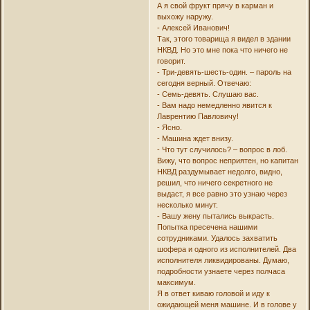
А я свой фрукт прячу в карман и
выхожу наружу.
- Алексей Иванович!
Так, этого товарища я видел в здании
НКВД. Но это мне пока что ничего не
говорит.
- Три-девять-шесть-один. – пароль на
сегодня верный. Отвечаю:
- Семь-девять. Слушаю вас.
- Вам надо немедленно явится к
Лаврентию Павловичу!
- Ясно.
- Машина ждет внизу.
- Что тут случилось? – вопрос в лоб.
Вижу, что вопрос неприятен, но капитан
НКВД раздумывает недолго, видно,
решил, что ничего секретного не
выдаст, я все равно это узнаю через
несколько минут.
- Вашу жену пытались выкрасть.
Попытка пресечена нашими
сотрудниками. Удалось захватить
шофера и одного из исполнителей. Два
исполнителя ликвидированы. Думаю,
подробности узнаете через полчаса
максимум.
Я в ответ киваю головой и иду к
ожидающей меня машине. И в голове у