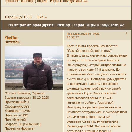
(проект "Вектор") серия "Игры в солдатики. #2
Страница:
1
2
3
…
152
»
На острие истории (проект "Вектор") серия "Игры в солдатики. #2
1
Поделиться
08-05-2021
VladTar
16:52:17
Читатель
Третья книга проекта называется
"Самый длинный день в году".
В первых двух книгах наш современник
попадает в тело комбрига Алексея
Виноградова, который отправляется на
Финскую во главе 44-й дивизии. До
сражения на Раатской дороге остаются
считанные дни. Попаданец умудряется
вывернуться, нанести поражение
финнам и даже пробиться со своей
Откуда:
Винница, Украина
дивизией к Оулу, Финская война
Зарегистрирован
: 30-10-2020
заканчивается раньше, СССР
Приглашений:
0
готовится к войне с Германией.
Сообщений:
699
Виноградова расшифровывают и он
Уважение:
+2365
начинает сотрудничать с руководством
Позитив:
+3132
СССР, в конце перетрубаций
Пол:
Мужской
оказывается на посту начальника
Возраст:
60
[1966-03-03]
Разведупра РККА. До начала войны
Провел на форуме:
остаются считанные месяцы.