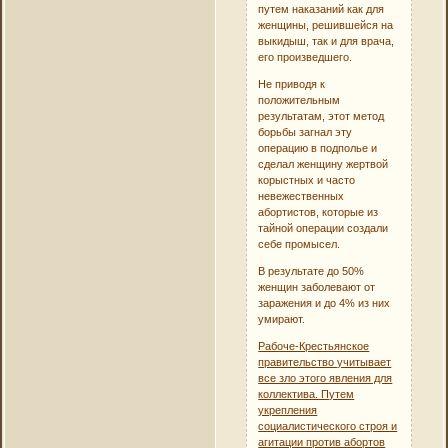
путем наказаний как для
женщины, решившейся на
выкидыш, так и для врача,
его произведшего.
Не приводя к
положительным
результатам, этот метод
борьбы загнал эту
операцию в подполье и
сделал женщину жертвой
корыстных и часто
невежественных
абортистов, которые из
тайной операции создали
себе промысел.
В результате до 50%
женщин заболевают от
заражения и до 4% из них
умирают.
Рабоче-Крестьянское
правительство учитывает
все зло этого явления для
коллектива. Путем
укрепления
социалистического строя и
агитации против абортов