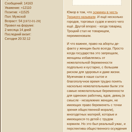
Сообщений:
14163
Уважение:
+12110
Позитив:
+11525
Юмор в том, что
эсминец в честь
Пол:
Мужской
Троцкого называли
. И ещё несколько
Возраст:
54
[1972-01-29]
городов, торговых судов и много чего
Провел на форуме:
ещё. Другой впорос - когда товарищ
2 месяца 14 дней
Троцкий стал не товарищем,
Последний визит:
переименовали.
Сегодня 20:32:12
И что важнее, право на аборты де-
факто у женщин было всегда. Просто
когда государства это запрещали,
женщины избавлялись от
нежелательной беременности
подпольно и кустарно, с большим
риском для здоровья и даже жизни.
Мужчинам в наше сытое и
благополучное время трудно понять
насколько нежелательными были эти
самые нежелательные беременности
для одиноких работниц, вдов, девиц (в
смысле - незаумжних женщин, не
имеющих право беременеть с точки
зрения общественной морали),
многодетных матерей, которые и
имеющихся-то детей с трудом
кормили. Но это был реальный ужас, и
перспектива общественного осуждения