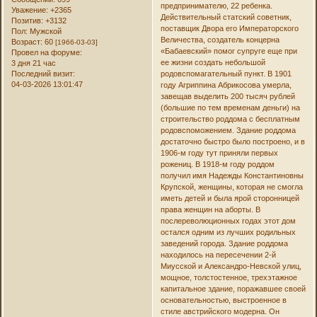
предпринимателю, 22 ребенка.
Уважение:
+2365
Действительный статский советник,
Позитив:
+3132
поставщик Двора его Императорского
Пол:
Мужской
Величества, создатель концерна
Возраст:
60
[1966-03-03]
«Бабаевский» помог супруге еще при
Провел на форуме:
ее жизни создать небольшой
3 дня 21 час
Последний визит:
родовспомагательный пункт. В 1901
04-03-2026 13:01:47
году Агриппина Абрикосова умерла,
завещав выделить 200 тысяч рублей
(большие по тем временам деньги) на
строительство роддома с бесплатным
родовспоможением. Здание роддома
достаточно быстро было построено, и в
1906-м году тут приняли первых
рожениц. В 1918-м году роддом
получил имя Надежды Константиновны
Крупской, женщины, которая не смогла
иметь детей и была ярой сторонницей
права женщин на аборты. В
послереволюционных годах этот дом
остался одним из лучших родильных
заведений города. Здание роддома
находилось на пересечении 2-й
Миусской и Александро-Невской улиц,
мощное, толстостенное, трехэтажное
капитальное здание, поражавшее своей
основательностью, выстроенное в
стиле австрийского модерна. Он