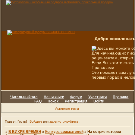
Добро пожаловать
Здесь вы можете о
Для начинающих писа
рецензентам, открыт 
Если Вы хотите стать
Правилами.
Это поможет вам луч
первых порах в нелов
Читальный зал
Наши книги
Форум
Участники
Правила
FAQ
Поиск
Регистрация
Войти
Активные темы
Привет, Гость!
Войдите
или
зарегистрируйтесь
.
»
В ВИХРЕ ВРЕМЕН
»
Конкурс соискателей
»
На острие истории