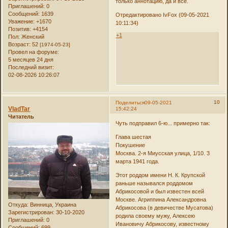
только аннотацию, да и всё.
Приглашений:
0
Сообщений:
1639
Отредактировано IvFox (09-05-2021
Уважение:
+1670
10:11:34)
Позитив:
+4154
+1
Пол:
Женский
Возраст:
52
[1974-05-23]
Провел на форуме:
5 месяцев 24 дня
Последний визит:
02-08-2026 10:26:07
10
Поделиться
09-05-2021
VladTar
15:42:24
Читатель
Чуть подправил 6-ю... примерно так:
Глава шестая
Покушение
Москва. 2-я Миусская улица, 1/10. 3
марта 1941 года.
Этот роддом имени Н. К. Крупской
раньше назывался роддомом
Абрикосовой и был известен всей
Москве. Агриппина Александровна
Откуда:
Винница, Украина
Абрикосова (в девичестве Мусатова)
Зарегистрирован
: 30-10-2020
родила своему мужу, Алексею
Приглашений:
0
Ивановичу Абрикосову, известному
Сообщений:
699