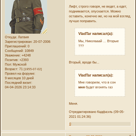
Лифт, строго говоря, не ведет, а едет,
поднимается, опускается. Можно
оставить, конечно же, но на мой взгляд,
лучше поправить.
VladTar написал(а):
Откуда:
Латвия
Мы, Николааай … Вторые
Зарегистрирован
: 20-07-2006
???
Приглашений:
0
Сообщений:
10849
Уважение:
+4248
Позитив:
+2393
Вторый, вроде бы...
Пол:
Мужской
Возраст:
71
[1955-07-02]
Провел на форуме:
VladTar написал(а):
9 месяцев 10 дней
Мне говорили, что в сон
Последний визит:
04-04-2026 23:14:33
мня
будет вгонять газ
Меня.
Отредактировано Кадфаэль (09-05-
2021 01:24:36)
0