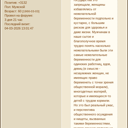
государства это
Позитив:
+3132
запрещали, женщины
Пол:
Мужской
избавлялись от
Возраст:
60
[1966-03-03]
нежелательной
Провел на форуме:
беременности подпольно и
3 дня 21 час
кустарно, с большим
Последний визит:
риском для здоровья и
04-03-2026 13:01:47
даже жизни. Мужчинам в
наше сытое и
благополучное время
трудно понять насколько
нежелательными были эти
самые нежелательные
беременности для
одиноких работниц, вдов,
девиц (в смысле -
незаумжних женщин, не
имеющих право
беременеть с точки зрения
общественной морали),
многодетных матерей,
которые и имеющихся-то
детей с трудом кормили.
Но это был реальный ужас,
и перспектива
общественного осуждения
и нищеты, вызванных
такими беременностями,