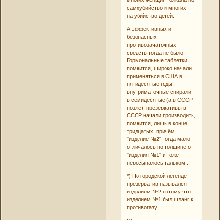
многих женщин толкала на
самоубийство и многих -
на убийство детей.
А эффективных и
безопасных
противозачаточных
средств тогда не было.
Гормональные таблетки,
помнится, широко начали
применяться в США в
пятидесятые годы,
внутриматочные спирали -
в семидесятые (а в СССР
позже), презервативы в
СССР начали производить,
помнится, лишь в конце
тридцатых, причём
"изделие №2" тогда мало
отличалось по толщине от
"изделия №1" и тоже
пересыпалось тальком...
*) По городской легенде
презерватив назывался
изделием №2 потому что
изделием №1 был шланг к
противогазу.