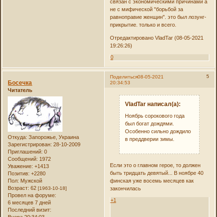
связан с экономическими причинами а
не с мифической "борьбой за
равноправие женщин". это был лозунг-
прикрытие. только и всего.
Отредактировано VladTar (08-05-2021
19:26:26)
0
5
Поделиться
08-05-2021
Босечка
20:34:53
Читатель
VladTar написал(а):
Ноябрь сорокового года
был богат дождями.
Особенно сильно дождило
Откуда:
Запорожье, Украина
в преддверии зимы.
Зарегистрирован
: 28-10-2009
Приглашений:
0
Сообщений:
1972
Если это о главном герое, то должен
Уважение:
+1413
быть тридцать девятый... В ноябре 40
Позитив:
+2280
Пол:
Мужской
финская уже восемь месяцев как
Возраст:
62
[1963-10-18]
закончилась
Провел на форуме:
+1
6 месяцев 7 дней
Последний визит:
Вчера 20:34:03