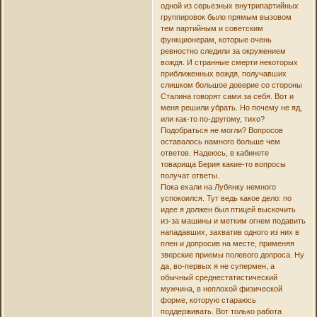
одной из серьезных внутрипартийных
группировок было прямым вызовом
тем партийным и советским
функционерам, которые очень
ревностно следили за окружением
вождя. И странные смерти некоторых
приближенных вождя, получавших
слишком большое доверие со стороны
Сталина говорят сами за себя. Вот и
меня решили убрать. Но почему не яд,
или как-то по-другому, тихо?
Подобраться не могли? Вопросов
оставалось намного больше чем
ответов. Надеюсь, в кабинете
товарища Берия какие-то вопросы
получат ответы.
Пока ехали на Лубянку немного
успокоился. Тут ведь какое дело: по
идее я должен был птицей выскочить
из-за машины и метким огнем подавить
нападавших, захватив одного из них в
плен и допросив на месте, применяя
зверские приемы полевого допроса. Ну
да, во-первых я не супермен, а
обычный среднестатистический
мужчина, в неплохой физической
форме, которую стараюсь
поддерживать. Вот только работа