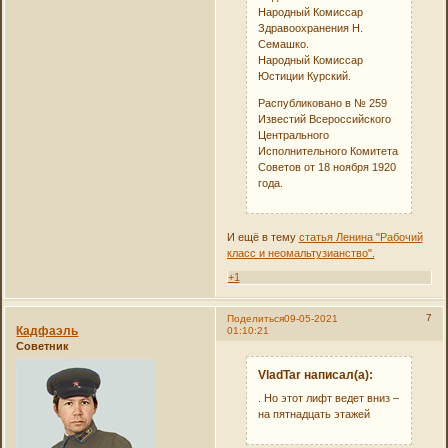
Народный Комиссар
Здравоохранения Н.
Семашко.
Народный Комиссар
Юстиции Курский.
Распубликовано в № 259
Известий Всероссийского
Центрального
Исполнительного Комитета
Советов от 18 ноября 1920
года.
И ещё в тему
статья Ленина "Рабочий
класс и неомальтузианство".
+1
7
Поделиться
09-05-2021
Кадфаэль
01:10:21
Советник
VladTar написал(а):
. Но этот лифт ведет вниз –
на пятнадцать этажей