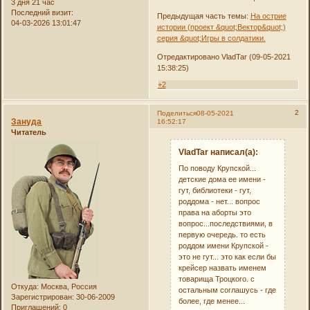
3 дня 21 час
Последний визит:
Предыдущая часть темы:
На острие
04-03-2026 13:01:47
истории (проект &quot;Вектор&quot;)
серия &quot;Игры в солдатики.
Отредактировано VladTar (09-05-2021
15:38:25)
+2
2
Поделиться
08-05-2021
Зануда
16:52:17
Читатель
VladTar написал(а):
По поводу Крупской...
детские дома ее имени -
гут, библиотеки - гут,
роддома - нет... вопрос
права на аборты это
вопрос...последствиями, в
первую очередь. то есть
роддом имени Крупской -
это не гут... это как если бы
крейсер назвать именем
товарища Троцкого. с
Откуда:
Москва, Россия
остальным соглашусь - где
Зарегистрирован
: 30-06-2009
более, где менее...
Приглашений:
0