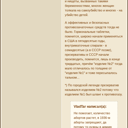
и нищеты, вызванных такими
беременностями, многих женщин
толкала на самоубийство и многих - на
убийство детей.
А эффективных и безопасных
противозачаточных средств тогда не
было. Гормональные таблетки,
помнится, широко начали применяться
в США в пятидесятые годы,
внутриматочные спирали - в
семидесятые (а в СССР позже),
презервативы в СССР начали
производить, помнится, лишь в конце
тридцатых, причём "изделие №2" тогда
мало отличалось по толщине от
"изделия №1" и тоже пересыпалось
тальком...
*) По городской легенде презерватив
назывался изделием №2 потому что
изделием №1 был шланг к противогазу.
VladTar написал(а):
Не помогает, количество
абортов растет, в 1936-м
аборты запрещают, да
потому то нужны в армию