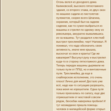
Огонь велся из доходного дома
Калиновской, высокого пятиэтажного
здания, со второго этажа, из двух окон
по машине садили из пистолетов-
пулеметов, скорее всего Шпагина,
охранник, который был на заднем
сидении, как-то сумел выбраться из
машины и стрелял по одному окну из
револьвера, аккуратно вывалившись
из-за машины. Тут раздался хлесткий
выстрел трехлинейки, черт! Наповал. Я
понимал, что надо обозначить свою
активность, иначе мне крышка,
выскочат из окон и кранты! Где же
кавалерия? Высунул руку и выстрелил
куда-то в сторону пятиэтажного дома.
Теперь передок машины дырявили не
только пули от ППШ, но и винтовочные
пули. Трехлинейка, да еще в
снайперском исполнении, это очень
плохо! Лично для меня! Достало уже
всё, надо как-то ситуацию разрешить,
пока меня не изрешетили. Одна пуля
только проехалась по сапогу, еще две
отрикошетили от мостовой совсем
рядом, бензобак наверняка пробили! И
тут неожиданно пришла помощь:
человек в милицейской форме открыл