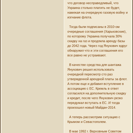
что договор несправедливый, что
Украина столько платить не будет,
намекая на очередную газовую войну и
изгнание флота.
Тогда были подписаны в 2010-ом
очередные соглашения (Харьковские),
по которому Украина получала 30%
скидку на газ и продлила аренду базы
до 2042 года. Через год Янукович вдруг
обнаружил что и эти соглашения его
все равно не устраивают.
В качестве средства для шантажа
Янукович решил использовать
очередной пересмотр сто раз
утвержденной арендной платы за флот.
А потом еще и добавил вступление в
ассоциацию с ЕС. Кремль в ответ
согласился на дополнительную скидку
и кредит, после чего Янукович резко
передумал вступать в ЕС. И тогда
произошел новый Майдан-2014.
А теперь рассмотрим ситуацию с
Крымом и Севастополем.
В мае 1992 г. Верховным Советом