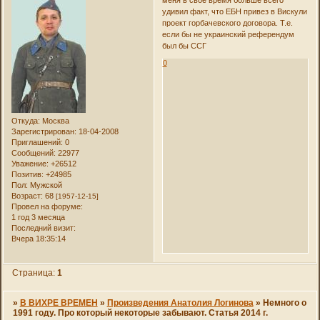
удивил факт, что ЕБН привез в Вискули
проект горбачевского договора. Т.е.
если бы не украинский референдум
был бы ССГ
0
Откуда:
Москва
Зарегистрирован
: 18-04-2008
Приглашений:
0
Сообщений:
22977
Уважение:
+26512
Позитив:
+24985
Пол:
Мужской
Возраст:
68
[1957-12-15]
Провел на форуме:
1 год 3 месяца
Последний визит:
Вчера 18:35:14
Страница:
1
»
В ВИХРЕ ВРЕМЕН
»
Произведения Анатолия Логинова
»
Немного о
1991 году. Про который некоторые забывают. Статья 2014 г.