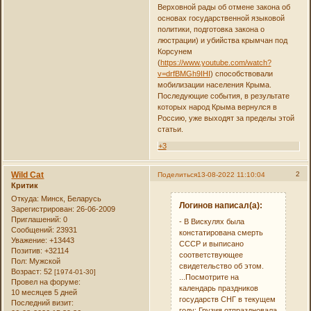
Верховной рады об отмене закона об
основах государственной языковой
политики, подготовка закона о
люстрации) и убийства крымчан под
Корсунем
(
https://www.youtube.com/watch?
v=drfBMGh9IHI
) способствовали
мобилизации населения Крыма.
Последующие события, в результате
которых народ Крыма вернулся в
Россию, уже выходят за пределы этой
статьи.
+3
Wild Cat
2
Поделиться
13-08-2022 11:10:04
Критик
Откуда:
Минск, Беларусь
Логинов написал(а):
Зарегистрирован
: 26-06-2009
Приглашений:
0
- В Вискулях была
Сообщений:
23931
констатирована смерть
Уважение:
+13443
СССР и выписано
Позитив:
+32114
соответствующее
Пол:
Мужской
свидетельство об этом.
Возраст:
52
[1974-01-30]
...Посмотрите на
Провел на форуме:
календарь праздников
10 месяцев 5 дней
государств СНГ в текущем
Последний визит:
году: Грузия отпраздновала