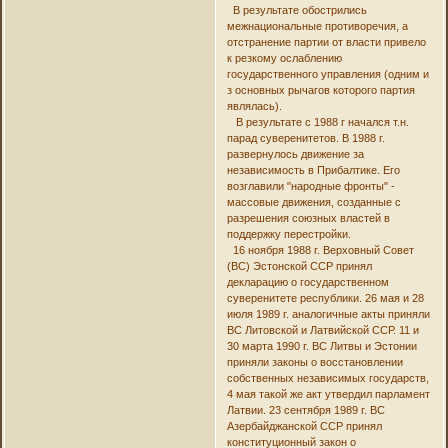
В результате обострились
межнациональные противоречия, а
отстранение партии от власти привело
к резкому ослаблению
государственного управления (одним и
з основных рычагов которого партия
являлась).
В результате с 1988 г начался т.н.
парад суверенитетов. В 1988 г.
развернулось движение за
независимость в Прибалтике. Его
возглавили "народные фронты" -
массовые движения, созданные с
разрешения союзных властей в
поддержку перестройки.
16 ноября 1988 г. Верховный Совет
(ВС) Эстонской ССР принял
декларацию о государственном
суверенитете республики. 26 мая и 28
июля 1989 г. аналогичные акты приняли
ВС Литовской и Латвийской ССР. 11 и
30 марта 1990 г. ВС Литвы и Эстонии
приняли законы о восстановлении
собственных независимых государств,
4 мая такой же акт утвердил парламент
Латвии. 23 сентября 1989 г. ВС
Азербайджанской ССР принял
конституционный закон о