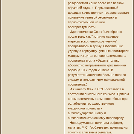
раздаваемая чаще всего без всякой
обратной отдачи. Перманентный
дефицит качественных товаров вызвал
появление теневой экономики и
паразитирующей на ней
орогпреступности.
Идеологически Союз был обречен
после того, как "истинно научное
марксистско-ленинское учение"
превратилось в догму. Облепившие
удобную кормушку ·ученые? повторяли
мантры из цитат основоположников, а
пропаганда могла убедить только
абсолютно неграмотного крестьянина
образца 10-х годов 20 века. В
результате население больше верило
слухам и голосам, чем официальной
пропаганде.)
И к началу 80-х в СССР оказался в
состоянии системного кризиса. Причем
в нем сложились силы, способные при
ослаблении государственного
механизма привести к
антигосударственному и
антисоциалистическому перевороту.
Непродуманная политика реформ,
начатых М.С. Горбачевым, помогла им
прийти к властным рычагам.