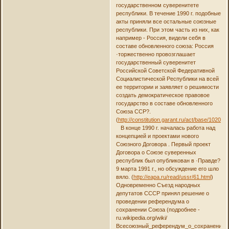
государственном суверенитете
республики. В течение 1990 г. подобные
акты приняли все остальные союзные
республики. При этом часть из них, как
например - Россия, видели себя в
составе обновленного союза: Россия
·торжественно провозглашает
государственный суверенитет
Российской Советской Федеративной
Социалистической Республики на всей
ее территории и заявляет о решимости
создать демократическое правовое
государство в составе обновленного
Союза ССР?.
(
http://constitution.garant.ru/act/base/102000
В конце 1990 г. началась работа над
концепцией и проектами нового
Союзного Договора . Первый проект
Договора о Союзе суверенных
республик был опубликован в ·Правде?
9 марта 1991 г., но обсуждение его шло
вяло. (
http://eapa.ru/read/ussr/61.html
)
Одновременно Съезд народных
депутатов СССР принял решение о
проведении референдума о
сохранении Союза (подробнее -
ru.wikipedia.org/wiki/
Всесоюзный_референдум_о_сохранении_