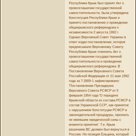
Республики Крым был принят Акт о
провозглашении государственной
самостоятельности, была утверждена
Конституция Республики Крым и
принято постановление о проведении
общекрымского референдума о
независимости 2 августа 1992 г.
Однако Верховный Совет Украины в
ответ издал постановление, которое
предписывало Верховному Совету
Республики Крым отменить Акт о
провозглашении государственной
самостоятельности и проведении
общекрымского референдума. В
Постановлении Верховного Совета
Российской Федерации от 21 мая 1992
года за ? 2809-1 зафиксировано:
'Постановление Президиума
Верховного Совета РСФСР от 5
февраля 1954 года 'О передаче
Крымской области из состава РСФСР в
состав Украинской ССР', как принятое
с нарушением Конституции РСФСР и
законодательной процедуры, признать
не имевшим юридической силы с
момента принятия'. Т.е. Крым
решением ВС должен был вернуться в
Россию. Но позиция Ельцина, который