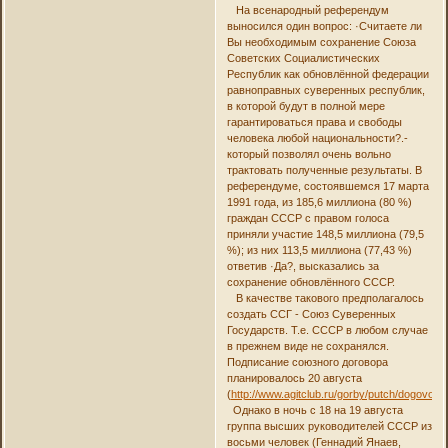
На всенародный референдум
выносился один вопрос: ·Считаете ли
Вы необходимым сохранение Союза
Советских Социалистических
Республик как обновлённой федерации
равноправных суверенных республик,
в которой будут в полной мере
гарантироваться права и свободы
человека любой национальности?.-
который позволял очень вольно
трактовать полученные результаты. В
референдуме, состоявшемся 17 марта
1991 года, из 185,6 миллиона (80 %)
граждан СССР с правом голоса
приняли участие 148,5 миллиона (79,5
%); из них 113,5 миллиона (77,43 %)
ответив ·Да?, высказались за
сохранение обновлённого СССР.
В качестве такового предполагалось
создать ССГ - Союз Суверенных
Государств. Т.е. СССР в любом случае
в прежнем виде не сохранялся.
Подписание союзного договора
планировалось 20 августа
(
http://www.agitclub.ru/gorby/putch/dogovor.h
Однако в ночь с 18 на 19 августа
группа высших руководителей СССР из
восьми человек (Геннадий Янаев,