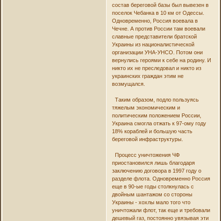
состав береговой базы был вывезен в
поселок Чебанка в 10 км от Одессы.
Одновременно, Россия воевала в
Чечне. А против России там воевали
славные представители братской
Украины из националистической
организации УНА-УНСО. Потом они
вернулись героями к себе на родину. И
никто их не преследовал и никто из
украинских граждан этим не
возмущался.
Таким образом, подло пользуясь
тяжелым экономическим и
политическим положением России,
Украина смогла отжать к 97-ому году
18% кораблей и большую часть
береговой инфраструктуры.
Процесс уничтожения ЧФ
приостановился лишь благодаря
заключению договора в 1997 году о
разделе флота. Одновременно Россия
еще в 90-ые годы столкнулась с
двойным шантажом со стороны
Украины - хохлы мало того что
уничтожали флот, так еще и требовали
дешевый газ, постоянно увязывая эти