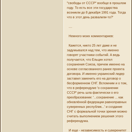
"свободы от СССР" вообще в прошлом
году. То есть все эти государства
возникли до 8 декабря 1991 года. Тогда
что в этот день развалили-то?'
....
Немного моих комментариев:
Кажется, никто 25 лет даже и не
задумывался над тем, что именно
говорят участники событий. А ведь
получается, что Ельцин хотел
сохранения Союза, причем именно на
основе согласованного ранее проекта
договора. И именно украинский лидер
заставил заменить его на договор о
бесформенном СНГ. Вспомним и о том,
что в референдуме 'о сохранении
СССР' речь шла фактически о его
преобразовании: '...сохранение ... как
обновлённой федерации равноправных
суверенных республик...' и создание
СНГ с формальной точки зрения можно
считать выполнением решения этого
референдума.
И еще - независимость и суверенитет