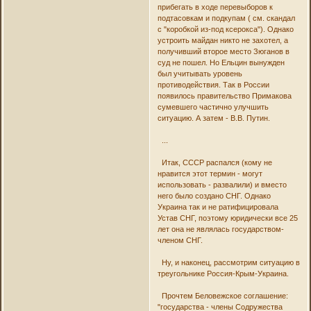
прибегать в ходе перевыборов к
подтасовкам и подкупам ( см. скандал
с "коробкой из-под ксерокса"). Однако
устроить майдан никто не захотел, а
получивший второе место Зюганов в
суд не пошел. Но Ельцин вынужден
был учитывать уровень
противодействия. Так в России
появилось правительство Примакова
сумевшего частично улучшить
ситуацию. А затем - В.В. Путин.
...
Итак, СССР распался (кому не
нравится этот термин - могут
использовать - развалили) и вместо
него было создано СНГ. Однако
Украина так и не ратифицировала
Устав СНГ, поэтому юридически все 25
лет она не являлась государством-
членом СНГ.
Ну, и наконец, рассмотрим ситуацию в
треугольнике Россия-Крым-Украина.
Прочтем Беловежское соглашение:
"государства - члены Содружества