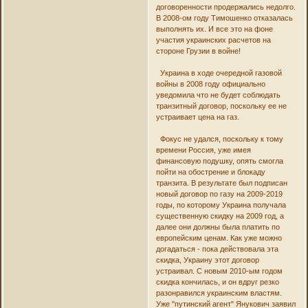
договоренности продержались недолго.
В 2008-ом году Тимошенко отказалась
выполнять их. И все это на фоне
участия украинских расчетов на
стороне Грузии в войне!
Украина в ходе очередной газовой
войны в 2008 году официально
уведомила что не будет соблюдать
транзитный договор, поскольку ее не
устраивает цена на газ.
Фокус не удался, поскольку к тому
времени Россия, уже имея
финансовую подушку, опять смогла
пойти на обострение и блокаду
транзита. В результате был подписан
новый договор по газу на 2009-2019
годы, по которому Украина получала
существенную скидку на 2009 год, а
далее они должны была платить по
европейским ценам. Как уже можно
догадаться - пока действовала эта
скидка, Украину этот договор
устраивал. С новым 2010-ым годом
скидка кончилась, и он вдруг резко
разонравился украинским властям.
Уже "путинский агент" Янукович заявил