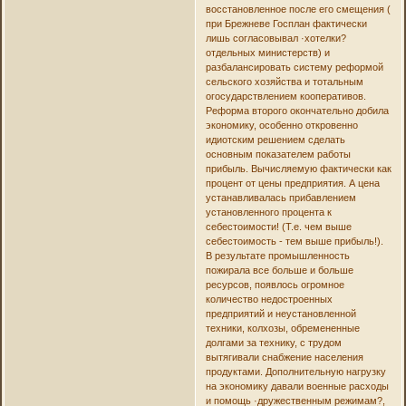
восстановленное после его смещения (
при Брежневе Госплан фактически
лишь согласовывал ·хотелки?
отдельных министерств) и
разбалансировать систему реформой
сельского хозяйства и тотальным
огосударствлением кооперативов.
Реформа второго окончательно добила
экономику, особенно откровенно
идиотским решением сделать
основным показателем работы
прибыль. Вычисляемую фактически как
процент от цены предприятия. А цена
устанавливалась прибавлением
установленного процента к
себестоимости! (Т.е. чем выше
себестоимость - тем выше прибыль!).
В результате промышленность
пожирала все больше и больше
ресурсов, появлось огромное
количество недостроенных
предприятий и неустановленной
техники, колхозы, обремененные
долгами за технику, с трудом
вытягивали снабжение населения
продуктами. Дополнительную нагрузку
на экономику давали военные расходы
и помощь ·дружественным режимам?,