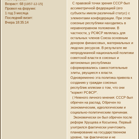
С правовой точки зрения СССР был
Возраст:
68
[1957-12-15]
ассиметричной федерацией (его
Провел на форуме:
1 год 3 месяца
субъекты имели различный статус) с
Последний визит:
элементами конфедерации. При этом
Вчера 18:35:14
союзные республики находились в
неравноправном положении. В
частности, у РСФСР являлась для
остальных членов Союза основным
донором финансовых, материальных и
людских ресурсов. В результате же
непродуманной национальной политики
советской власти в союзных и
автономных республиках
сформировались самостоятельные
элиты, рвущиеся к власти.
Одновременно эта политика привела к
созданию у граждан союзных
республик иллюзии о том, что они
"кормят РСФСР".
( Немного личного мнения: СССР был
обречен на распад. Обречен по
экономическим, идеологическим и
социально-политическим причинам.
Экономически он был обречен после
реформ Хрущева и Косыгина. Первый
ухитрился фактически уничтожить
планирование на государственном
уровне, так фактически и не