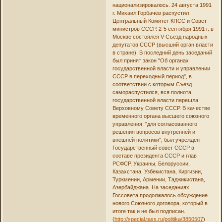
национализировалось. 24 августа 1991
г. Михаил Горбачев распустил
Центральный Комитет КПСС и Совет
министров СССР. 2-5 сентября 1991 г. в
Москве состоялся V Съезд народных
депутатов СССР (высший орган власти
в стране). В последний день заседаний
был принят закон "Об органах
государственной власти и управлении
СССР в переходный период", в
соответствии с которым Съезд
самораспустился, вся полнота
государственной власти перешла
Верховному Совету СССР. В качестве
временного органа высшего союзного
управления, "для согласованного
решения вопросов внутренней и
внешней политики", был учрежден
Государственный совет СССР в
составе президента СССР и глав
РСФСР, Украины, Белоруссии,
Казахстана, Узбекистана, Киргизии,
Туркмении, Армении, Таджикистана,
Азербайджана. На заседаниях
Госсовета продолжалось обсуждение
нового Союзного договора, который в
итоге так и не был подписан.
(
http://special.tass.ru/politika/3850507
)