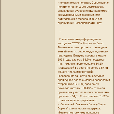
- не одинаковые понятия. Современная
политология полагает возможность
ограничения суверенитета (например -
международными законами, или
вступлением в федерацию). А вот
ограничений независимости - нет.
....
И напомню, что референдума о
выходе из СССР в России не было.
Только на волне противостояния двух
ветвей власти, референдум о доверии
президенту Ельцину прошел в марте
1993 года, дав ему 58,7% поддержки
(при том, что проголосовало 64,2%
избирателей т.е всего не более 38% от
общего числа избирателей).
Голосование за новую Конституцию,
прошедшее после силового подавления
сторонников ВС РФ, дало почти
похожую картину - 58,43 % от числа
принявших участие в голосовании, что
при явке в 54,81 % составляло 31,02 %
от числа зарегистрированных
избирателей. Вот такая была у "царя
Бориса" фактическая поддержка.
Именно поэтому ему пришлось