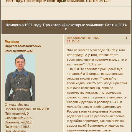
1991 году. Про который некоторые забывают. Статья 2014 г.
Страница:
1
Немного о 1991 году. Про который некоторые забывают. Статья 2014
г.
1
Поделиться
12-08-2022
Логинов
19:33:49
Нарком авиатанковых
"Кто не жалеет о распаде СССР, у того
иностранных дел
нет сердца. А у того, кто хочет его
восстановления в прежнем виде, у того
нет головы". В.В Путин
На КОНТе сложился уже целый пул
читателей и блогеров, всеми силами
раскрывающий всем ·"правду" о
происходившем 25 лет назад. При этом
они либо сознательно, либо по
невежеству искажают исторические
факты, стремятся доказать виновность
России и русских в распаде СССР и
Откуда:
Москва
железобетонную необходимость для
Зарегистрирован
: 18-04-2008
России взять на иждивение Украину
Приглашений:
0
ради спасения ее русского населения.
Сообщений:
22977
А давайте вспомним, как оно было на
Уважение:
+26512
самом деле? Вспомним, опираясь на
Позитив:
+24985
задокументированные факты.
Пол:
Мужской