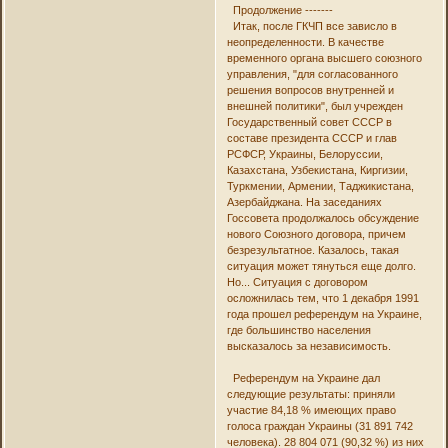
Продолжение -------
Итак, после ГКЧП все зависло в
неопределенности. В качестве
временного органа высшего союзного
управления, "для согласованного
решения вопросов внутренней и
внешней политики", был учрежден
Государственный совет СССР в
составе президента СССР и глав
РСФСР, Украины, Белоруссии,
Казахстана, Узбекистана, Киргизии,
Туркмении, Армении, Таджикистана,
Азербайджана. На заседаниях
Госсовета продолжалось обсуждение
нового Союзного договора, причем
безрезультатное. Казалось, такая
ситуация может тянуться еще долго.
Но... Ситуация с договором
осложнилась тем, что 1 декабря 1991
года прошел референдум на Украине,
где большинство населения
высказалось за независимость.
Референдум на Украине дал
следующие результаты: приняли
участие 84,18 % имеющих право
голоса граждан Украины (31 891 742
человека). 28 804 071 (90,32 %) из них