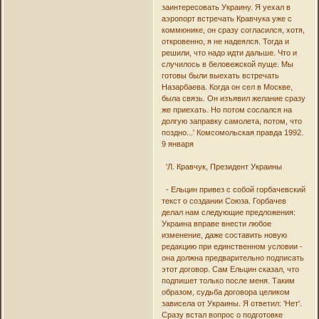
заинтересовать Украину. Я уехал в
аэропорт встречать Кравчука уже с
коммюнике, он сразу согласился, хотя,
откровенно, я не надеялся. Тогда и
решили, что надо идти дальше. Что и
случилось в беловежской пуще. Мы
готовы были выехать встречать
Назарбаева. Когда он сел в Москве,
была связь. Он изъявил желание сразу
же приехать. Но потом сослался на
долгую заправку самолета, потом, что
поздно...' Комсомольская правда 1992.
9 января
'Л. Кравчук, Президент Украины
- Ельцин привез с собой горбачевский
текст о создании Союза. Горбачев
делал нам следующие предложения:
Украина вправе внести любое
изменение, даже составить новую
редакцию при единственном условии -
она должна предварительно подписать
этот договор. Сам Ельцин сказал, что
подпишет только после меня. Таким
образом, судьба договора целиком
зависела от Украины. Я ответил: 'Нет'.
Сразу встал вопрос о подготовке