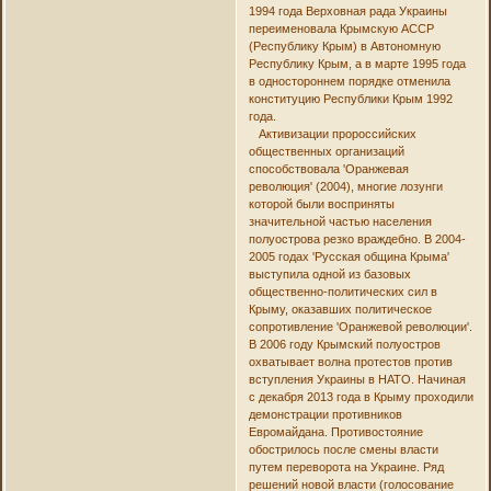
1994 года Верховная рада Украины
переименовала Крымскую АССР
(Республику Крым) в Автономную
Республику Крым, а в марте 1995 года
в одностороннем порядке отменила
конституцию Республики Крым 1992
года.
Активизации пророссийских
общественных организаций
способствовала 'Оранжевая
революция' (2004), многие лозунги
которой были восприняты
значительной частью населения
полуострова резко враждебно. В 2004-
2005 годах 'Русская община Крыма'
выступила одной из базовых
общественно-политических сил в
Крыму, оказавших политическое
сопротивление 'Оранжевой революции'.
В 2006 году Крымский полуостров
охватывает волна протестов против
вступления Украины в НАТО. Начиная
с декабря 2013 года в Крыму проходили
демонстрации противников
Евромайдана. Противостояние
обострилось после смены власти
путем переворота на Украине. Ряд
решений новой власти (голосование