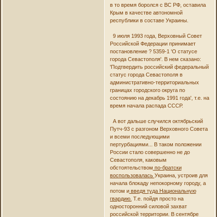
в то время боролся с ВС РФ, оставила
Крым в качестве автономной
республики в составе Украины.
9 июля 1993 года, Верховный Совет
Российской Федерации принимает
постановление ? 5359-1 'О статусе
города Севастополя'. В нем сказано:
'Подтвердить российский федеральный
статус города Севастополя в
административно-территориальных
границах городского округа по
состоянию на декабрь 1991 года', т.е. на
время начала распада СССР.
А вот дальше случился октябрьский
Путч-93 с разгоном Верховного Совета
и всеми последующими
пертурбациями... В таком положении
России стало совершенно не до
Севастополя, каковым
обстоятельством
по-братски
воспользовалась
Украина, устроив для
начала блокаду непокорному городу, а
потом и
введя туда Национальную
гвардию.
Т.е. пойдя просто на
односторонний силовой захват
российской территории. В сентябре