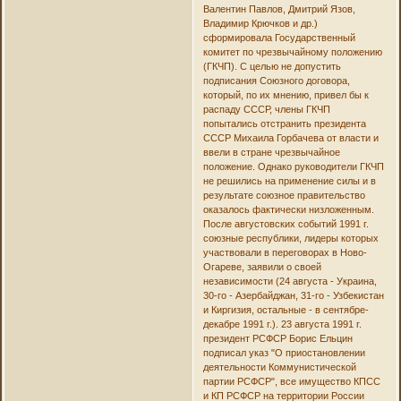
Валентин Павлов, Дмитрий Язов,
Владимир Крючков и др.)
сформировала Государственный
комитет по чрезвычайному положению
(ГКЧП). С целью не допустить
подписания Союзного договора,
который, по их мнению, привел бы к
распаду СССР, члены ГКЧП
попытались отстранить президента
СССР Михаила Горбачева от власти и
ввели в стране чрезвычайное
положение. Однако руководители ГКЧП
не решились на применение силы и в
результате союзное правительство
оказалось фактически низложенным.
После августовских событий 1991 г.
союзные республики, лидеры которых
участвовали в переговорах в Ново-
Огареве, заявили о своей
независимости (24 августа - Украина,
30-го - Азербайджан, 31-го - Узбекистан
и Киргизия, остальные - в сентябре-
декабре 1991 г.). 23 августа 1991 г.
президент РСФСР Борис Ельцин
подписал указ "О приостановлении
деятельности Коммунистической
партии РСФСР", все имущество КПСС
и КП РСФСР на территории России