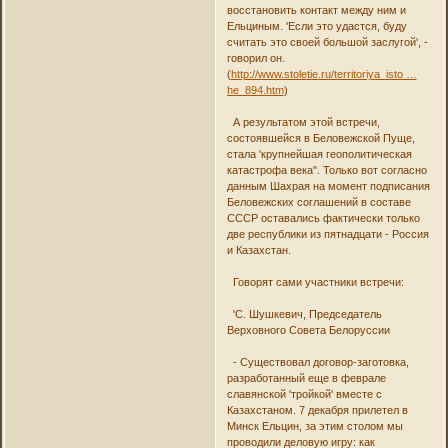
восстановить контакт между ним и
Ельциным. 'Если это удастся, буду
считать это своей большой заслугой', -
говорил он.
(
http://www.stoletie.ru/territoriya_isto …
he_894.htm
)
А результатом этой встречи,
состоявшейся в Беловежской Пуще,
стала 'крупнейшая геополитическая
катастрофа века". Только вот согласно
данным Шахрая на момент подписания
Беловежских соглашений в составе
СССР оставались фактически только
две республики из пятнадцати - Россия
и Казахстан.
Говорят сами участники встречи:
'С. Шушкевич, Председатель
Верховного Совета Белоруссии
- Существовал договор-заготовка,
разработанный еще в феврале
славянской 'тройкой' вместе с
Казахстаном. 7 декабря прилетел в
Минск Ельцин, за этим столом мы
проводили деловую игру: как