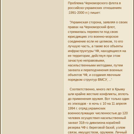
Проблема Черноморского флота в
российско-украинских отношениях
:1991-2000 гг.) пишет:
'Украинская сторона, заявляя о своих
правах на Черноморский флот,
стремилась перевести под свою
юрисдикцию это военно-морское
соединение если не целиком, то его
лучшую часть, а также все объекты
инфраструктуры ЧФ, находящиеся на
ее территории, действуя при этом
зачастую неправовыми,
насильственными методами, путем
захвата и переподчинения военных
объектов ЧФ, и создания явочным
порядком структур ВМСУ, ...'
Соответственно, много лет в Крыму
шли крайне жесткие конфликты, вплоть
до применения оружия. Вот только один
из эпизодов - в ночь с 10 на 11 апреля
1994 г. отряд украинских
военнослужащих численностью до 120
человек осуществил насильственный
захват 318-го дивизиона кораблей
резерва ЧФ с береговой базой, узлом
связи, имуществом, оружием. Личный