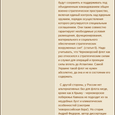
будут сохранять и поддерживать под
объединенным командованием общее
военно-стратегическое пространство,
включая единый контроль над ядерным
оружием, порядок осуществления
которого регулируется специальным
соглашением. Они также совместно
гарантируют необходимые условия
размещения, функционирования,
материального и социального
обеспечения стратегических
вооруженных сил". (статья 6). Надо
учитывать, что Черноморский флот как
раз относился к стратегическим силам
и служил для операций и проекции
силы вплоть до Атлантики. Самой
Украине такой флот не нужен
абсолютно, да она и не в состоянии его
содержать.
С другой стороны, у России нет
альтернативных баз для флота нигде,
кроме как в Крыму - черноморское
побережье Кавказа не подходит из-за
неудобных бухт и климатических
особенностей (смотрим
'новороссийская бора'). Но сторик
Андрей Федоров, автор диссертации