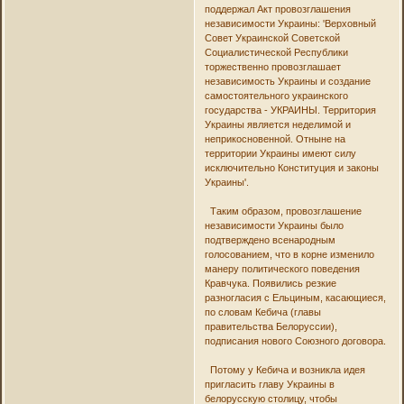
поддержал Акт провозглашения
независимости Украины: 'Верховный
Совет Украинской Советской
Социалистической Республики
торжественно провозглашает
независимость Украины и создание
самостоятельного украинского
государства - УКРАИНЫ. Территория
Украины является неделимой и
неприкосновенной. Отныне на
территории Украины имеют силу
исключительно Конституция и законы
Украины'.
Таким образом, провозглашение
независимости Украины было
подтверждено всенародным
голосованием, что в корне изменило
манеру политического поведения
Кравчука. Появились резкие
разногласия с Ельциным, касающиеся,
по словам Кебича (главы
правительства Белоруссии),
подписания нового Союзного договора.
Потому у Кебича и возникла идея
пригласить главу Украины в
белорусскую столицу, чтобы