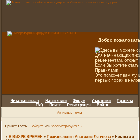
Добро пожаловать
Здесь вы можете о
Для начинающих писа
рецензентам, открыт 
Если Вы хотите стать
Правилами.
Это поможет вам луч
первых порах в нелов
Читальный зал
Наши книги
Форум
Участники
Правила
FAQ
Поиск
Регистрация
Войти
Активные темы
Привет, Гость!
Войдите
или
зарегистрируйтесь
.
»
В ВИХРЕ ВРЕМЕН
»
Произведения Анатолия Логинова
»
Немного о