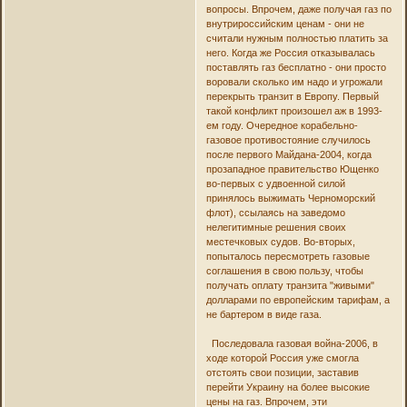
вопросы. Впрочем, даже получая газ по
внутрироссийским ценам - они не
считали нужным полностью платить за
него. Когда же Россия отказывалась
поставлять газ бесплатно - они просто
воровали сколько им надо и угрожали
перекрыть транзит в Европу. Первый
такой конфликт произошел аж в 1993-
ем году. Очередное корабельно-
газовое противостояние случилось
после первого Майдана-2004, когда
прозападное правительство Ющенко
во-первых с удвоенной силой
принялось выжимать Черноморский
флот), ссылаясь на заведомо
нелегитимные решения своих
местечковых судов. Во-вторых,
попыталось пересмотреть газовые
соглашения в свою пользу, чтобы
получать оплату транзита "живыми"
долларами по европейским тарифам, а
не бартером в виде газа.
Последовала газовая война-2006, в
ходе которой Россия уже смогла
отстоять свои позиции, заставив
перейти Украину на более высокие
цены на газ. Впрочем, эти