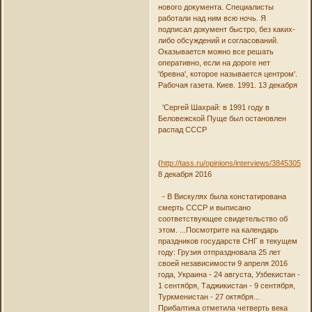
нового документа. Специалисты
работали над ним всю ночь. Я
подписал документ быстро, без каких-
либо обсуждений и согласований.
Оказывается можно все решать
оперативно, если на дороге нет
'бревна', которое называется центром'.
Рабочая газета. Киев. 1991. 13 декабря
'Сергей Шахрай: в 1991 году в
Беловежской Пуще был остановлен
распад СССР
(
http://tass.ru/opinions/interviews/3845305
)
8 декабря 2016
- В Вискулях была констатирована
смерть СССР и выписано
соответствующее свидетельство об
этом. ...Посмотрите на календарь
праздников государств СНГ в текущем
году: Грузия отпраздновала 25 лет
своей независимости 9 апреля 2016
года, Украина - 24 августа, Узбекистан -
1 сентября, Таджикистан - 9 сентября,
Туркменистан - 27 октября...
Прибалтика отметила четверть века