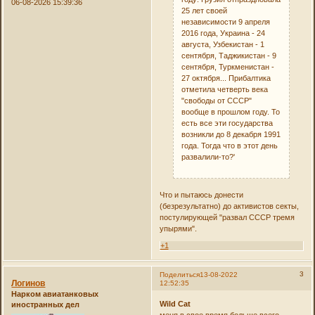
06-08-2026 15:39:36
25 лет своей
независимости 9 апреля
2016 года, Украина - 24
августа, Узбекистан - 1
сентября, Таджикистан - 9
сентября, Туркменистан -
27 октября... Прибалтика
отметила четверть века
"свободы от СССР"
вообще в прошлом году. То
есть все эти государства
возникли до 8 декабря 1991
года. Тогда что в этот день
развалили-то?'
Что и пытаюсь донести
(безрезультатно) до активистов секты,
постулирующей "развал СССР тремя
упырями".
+1
3
Поделиться
13-08-2022
Логинов
12:52:35
Нарком авиатанковых
Wild Cat
иностранных дел
меня в свое время больше всего