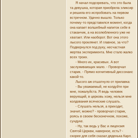
Я начал подозревать, что это была
та девушка, которая приобрела эликсир
и решила его испробовать на первом
встречном. Удачно вышло. Только
почему-то представился момент, когда
она капает волшебный напиток себе в
стаканчик, а на возлюбленного уже не
хватает. Или наоборот. Вот она этого
лысого проклянет. И главное, за что?
Подвернулся под руку, несчастная
жертва эксперимента. Мне стало жалко
всех троих.
- Много их, красивых. А вот
заслуживающих мало. - Проворчал
старик. - Прямо когнитивный диссонанс
какой-то.
Лысого аж отшатнуло от прилавка:
- Вы уважаемый, не колдуйте при
мне, пожалуйста. Я ведь человек
верующий, в церковь хожу, нельзя мне
колдования всяческие слушать.
- Слушать нельзя, а приходит,
значит, можно? - проворчал старик,
роясь в своем бесконечном, похоже,
сундуке.
- Ну, так ведь у Вас и лицензия
Святой Церкви, наверное, есть? -
скорее для себя сказал дяденька Карл.