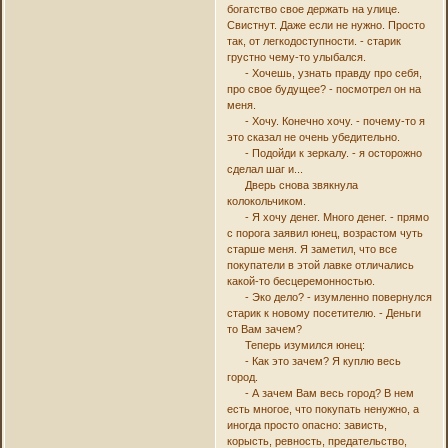
богатство свое держать на улице.
Свистнут. Даже если не нужно. Просто
так, от легкодоступности. - старик
грустно чему-то улыбался.
- Хочешь, узнать правду про себя,
про свое будущее? - посмотрел он на
меня.
- Хочу. Конечно хочу. - почему-то я
это сказал не очень убедительно.
- Подойди к зеркалу. - я осторожно
сделал шаг и...
Дверь снова звякнула
колокольчиком.
- Я хочу денег. Много денег. - прямо
с порога заявил юнец, возрастом чуть
старше меня. Я заметил, что все
покупатели в этой лавке отличались
какой-то бесцеремонностью.
- Эко дело? - изумленно повернулся
старик к новому посетителю. - Деньги
то Вам зачем?
Теперь изумился юнец:
- Как это зачем? Я куплю весь
город.
- А зачем Вам весь город? В нем
есть многое, что покупать ненужно, а
иногда просто опасно: зависть,
корысть, ревность, предательство,