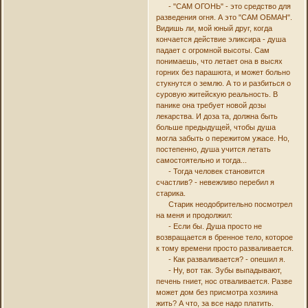
- "САМ ОГОНЬ" - это средство для
разведения огня. А это "САМ ОБМАН".
Видишь ли, мой юный друг, когда
кончается действие эликсира - душа
падает с огромной высоты. Сам
понимаешь, что летает она в высях
горних без парашюта, и может больно
стукнутся о землю. А то и разбиться о
суровую житейскую реальность. В
панике она требует новой дозы
лекарства. И доза та, должна быть
больше предыдущей, чтобы душа
могла забыть о пережитом ужасе. Но,
постепенно, душа учится летать
самостоятельно и тогда...
- Тогда человек становится
счастлив? - невежливо перебил я
старика.
Старик неодобрительно посмотрел
на меня и продолжил:
- Если бы. Душа просто не
возвращается в бренное тело, которое
к тому времени просто разваливается.
- Как разваливается? - опешил я.
- Ну, вот так. Зубы выпадывают,
печень гниет, нос отваливается. Разве
может дом без присмотра хозяина
жить? А что, за все надо платить.