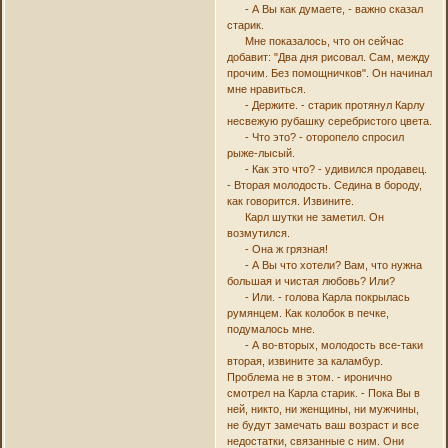
- А Вы как думаете, - важно сказал
старик.
Мне показалось, что он сейчас
добавит: "Два дня рисовал. Сам, между
прочим. Без помощничков". Он начинал
мне нравиться.
- Держите. - старик протянул Карлу
несвежую рубашку серебристого цвета.
- Что это? - оторопело спросил
рыже-лысый.
- Как это что? - удивился продавец.
- Вторая молодость. Седина в бороду,
как говорится. Извините.
Карл шутки не заметил. Он
возмутился.
- Она ж грязная!
- А Вы что хотели? Вам, что нужна
большая и чистая любовь? Или?
- Или. - голова Карла покрылась
румянцем. Как колобок в печке,
подумалось мне.
- А во-вторых, молодость все-таки
вторая, извините за каламбур.
Проблема не в этом. - иронично
смотрел на Карла старик. - Пока Вы в
ней, никто, ни женщины, ни мужчины,
не будут замечать ваш возраст и все
недостатки, связанные с ним. Они