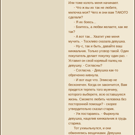
Или тоже колоть меня начинают.
- Что ж вы их так не любите,
милочка моя? Чего ж они вам ТАКОГО
сделали?
- Я их боюсь...
- Боитесь, а любви желаете, как же
так?
- А вот так... Хватит уже меня
мучить. - Тоскливо сказала девушка.
- Ну-с, так и быть, давайте ваш
кинжальчик. Только уговор такой. Один
покупатель делает покупку один раз. -
Уставил он свой корявый палец на
девушку. - Согласны?
- Согласна. - Девушка как-то
обреченно кивнула.
- И вот еще что. Эликсир не
бесконечен. Когда он закончится, Вам
придется терпеть того мужчину,
которого выберете, всю оставшуюся
жизнь. Сможете любить человека без
посторонней помощи? - скорее
утвердительно сказал старик.
- Уж постараюсь. - Фыркнула
девушка, нацелив кинжальчик в грудь
старика.
Тот ухмыльнулся, и они
обменялись вещичками. Девушка