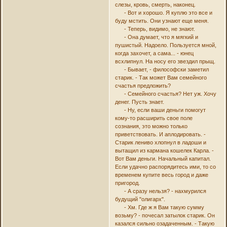
слезы, кровь, смерть, наконец.
- Вот и хорошо. Я куплю это все и
буду мстить. Они узнают еще меня.
- Теперь, видимо, не знают.
- Она думает, что я мягкий и
пушистый. Надоело. Пользуется мной,
когда захочет, а сама... - юнец
всхлипнул. На носу его звездил прыщ.
- Бывает, - философски заметил
старик. - Так может Вам семейного
счастья предложить?
- Семейного счастья? Нет уж. Хочу
денег. Пусть знает.
- Ну, если ваши деньги помогут
кому-то расширить свое поле
сознания, это можно только
приветствовать. И аплодировать. -
Старик лениво хлопнул в ладоши и
вытащил из кармана кошелек Карла. -
Вот Вам деньги. Начальный капитал.
Если удачно распорядитесь ими, то со
временем купите весь город и даже
пригород.
- А сразу нельзя? - нахмурился
будущий "олигарх".
- Хм. Где ж я Вам такую сумму
возьму? - почесал затылок старик. Он
казался сильно озадаченным. - Такую