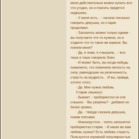
меня действительно можно купить все
что угодно, но и платить придется
недешево.
- У меня есть... - начала тихонько
говорить девушка, но старик
продолжал.
- Заплатить можно только одним -
вы получаете что-то нужное, но и
отдаете что-то такое же важное. Вы
поняли меня?
- Да, я знаю, я слышала... - все
тише и тише говорила Элен.
- И может быть, вы когда-нибудь
пожалеете, что поменяли легкость на
силу, равнодушие на увлеченность,
страсть на мудрость... И вы, правда,
хотите этого.
- Да. Мне нужна любовь.
Старик хмыкнул.
- Бывает. - пробормотал он еле
слышно. - Вы уверены? - добавил он
более громко.
- Да. - твердо сказала девушка,
пожав плечами.
- Инконгруэтно. - опять непонятно
пробормотал старик. - И какая же вам
любовь нужна? Есть любовь-страсть.
Пользуется огромной популярностью