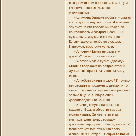
быстрым шагом пересекла комнату и
хлопнула дверью, даже не
оглянувшись.
- Ей нужна была не любовь. - сказал
после долгой паузы старик. Я начинал
замечать в его поведении какую-то
наигранность и театральность. - Ей
нужна была дружба и понимание.
Кстати, даже спасибо не сказала.
Наверное, просто не успела.
- А почему Вы ей не дали эту
дружбу? - поинтересовался я.
- А разве можно купить дружбу? -
ответил вопросом на вопрос старик.
Дурная это привычка. Совсем как у
меня:
- А любовь значит можно? И только
не говорите о продажных девках, и то,
что все женщины одинаковы и разница
только в цене. Я видал очень
добропорядочных женщин.
- Значит, покупателя пока не
нашлось. Ведь любовь-то как раз
можно купить. За нее ты всегда
платишь. Деньгами, свободой,
друзьями, карьерой, собакой, пивом. У
меня вот кот жил, так он за свою
любовь жизнь отдал. - Старик встал из