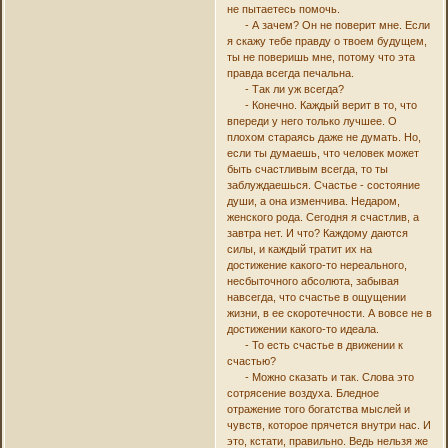
не пытаетесь помочь.
- А зачем? Он не поверит мне. Если
я скажу тебе правду о твоем будущем,
ты не поверишь мне, потому что эта
правда всегда печальна.
- Так ли уж всегда?
- Конечно. Каждый верит в то, что
впереди у него только лучшее. О
плохом стараясь даже не думать. Но,
если ты думаешь, что человек может
быть счастливым всегда, то ты
заблуждаешься. Счастье - состояние
души, а она изменчива. Недаром,
женского рода. Сегодня я счастлив, а
завтра нет. И что? Каждому даются
силы, и каждый тратит их на
достижение какого-то нереального,
несбыточного абсолюта, забывая
навсегда, что счастье в ощущении
жизни, в ее скоротечности. А вовсе не в
достижении какого-то идеала.
- То есть счастье в движении к
счастью?
- Можно сказать и так. Слова это
сотрясение воздуха. Бледное
отражение того богатства мыслей и
чувств, которое прячется внутри нас. И
это, кстати, правильно. Ведь нельзя же