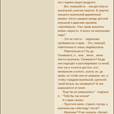
нос старика хищно раздулся.
- Вот, пожалуйста. - она достала из
маленькой сумочки сверток. В свертке
оказался маленький деревянный
кинжал. Нечто среднее между детской
игрушкой и дамским оружием
самообороны. Глаз таким выколоть
можно запросто. А много ли насильнику
надо?
- Это не злость. - задумчиво
пробормотал старик. - Это, пожалуй,
язвительность ваша, мадемуазель.
- Язвительность? Ну да.
Понимаете, я... мне... меня... меня
боятся мужчины. Понимаете? Когда
они подходят и разговаривают со мной,
мне так и хочется достать этот
кинжальчик и колоть, колоть их, до
крови, но чтобы они не умирали, нет, а
чтобы страдали маленькой, щипачей
такой болью, вы понимаете? И они
шарахаются от меня.
"Еще бы не шарахались" - подумал
я. - "Тебя бы так кололи"
А старик сказал:
- Простите меня, старого глупца, а
мужчины как себя ведут после?
- Мужчины? Я же сказала, сбегают.