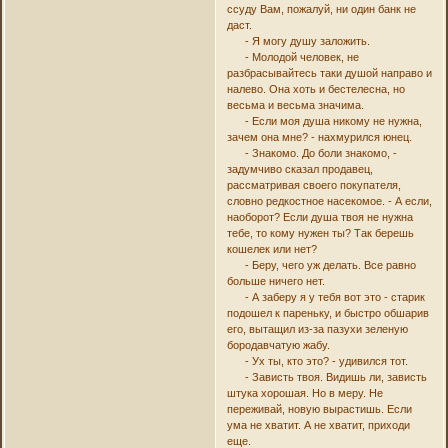
ссуду Вам, пожалуй, ни один банк не
даст.
- Я могу душу заложить.
- Молодой человек, не
разбрасывайтесь таки душой направо и
налево. Она хоть и бестелесна, но
весьма и весьма значима.
- Если моя душа никому не нужна,
зачем она мне? - нахмурился юнец.
- Знакомо. До боли знакомо, -
задумчиво сказал продавец,
рассматривая своего покупателя,
словно редкостное насекомое. - А если,
наоборот? Если душа твоя не нужна
тебе, то кому нужен ты? Так берешь
кошелек или нет?
- Беру, чего уж делать. Все равно
больше ничего нет.
- А заберу я у тебя вот это - старик
подошел к пареньку, и быстро обшарив
его, вытащил из-за пазухи зеленую
бородавчатую жабу.
- Ух ты, кто это? - удивился тот.
- Зависть твоя. Видишь ли, зависть
штука хорошая. Но в меру. Не
переживай, новую вырастишь. Если
ума не хватит. А не хватит, приходи
еще.