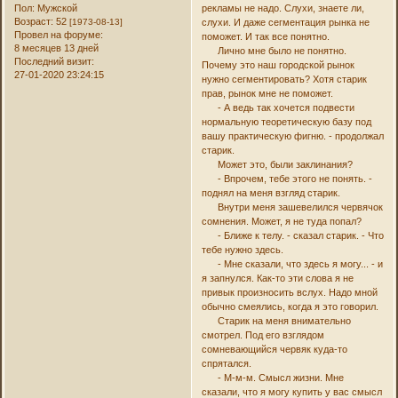
Пол:
Мужской
рекламы не надо. Слухи, знаете ли,
Возраст:
52
[1973-08-13]
слухи. И даже сегментация рынка не
Провел на форуме:
поможет. И так все понятно.
8 месяцев 13 дней
Лично мне было не понятно.
Последний визит:
Почему это наш городской рынок
27-01-2020 23:24:15
нужно сегментировать? Хотя старик
прав, рынок мне не поможет.
- А ведь так хочется подвести
нормальную теоретическую базу под
вашу практическую фигню. - продолжал
старик.
Может это, были заклинания?
- Впрочем, тебе этого не понять. -
поднял на меня взгляд старик.
Внутри меня зашевелился червячок
сомнения. Может, я не туда попал?
- Ближе к телу. - сказал старик. - Что
тебе нужно здесь.
- Мне сказали, что здесь я могу... - и
я запнулся. Как-то эти слова я не
привык произносить вслух. Надо мной
обычно смеялись, когда я это говорил.
Старик на меня внимательно
смотрел. Под его взглядом
сомневающийся червяк куда-то
спрятался.
- М-м-м. Смысл жизни. Мне
сказали, что я могу купить у вас смысл