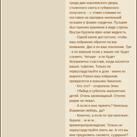
среди дам королевского двора,
столичного света и губернского
полусвета. - с этими словами он
поставил на прилавок маленький
пузырек в форме сердечка. Пузырек
был пронзен краником в виде стрелы.
Внутри бурлила ярко-алая жидкость.
- Одной капли достаточно, чтобы
ваш избранник обратил на вас
внимание. Две и он ваш поклонник. Три
- и он верным псом у ваших ног будет
служить. Четыре - и он будет
безгранично счастлив, когда коснется
ваших туфелек. Только не
переусердствуйте в дозе - иначе из
мирного Ромео ваш избранник
превратится в маньяка Чикатило.
- Кто это? - оторопела Элен.
- Убийца и губитель малолетних
детей. Очень кровожадный. Отелло
рядом не лежал.
- А если и мне принять? Капельку.
Взаимная любовь, да?
- Конечно, а если по три капельки -
бурное... м-м-м...
времяпрепровождение. Только не
переусердствуйте опять же. А что вы
мне предложить сможете, сударыня? -