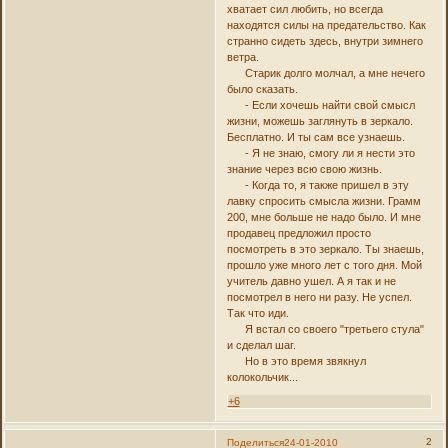
хватает сил любить, но всегда
находятся силы на предательство. Как
странно сидеть здесь, внутри зимнего
ветра.
Старик долго молчал, а мне нечего
было сказать.
- Если хочешь найти свой смысл
жизни, можешь заглянуть в зеркало.
Бесплатно. И ты сам все узнаешь.
- Я не знаю, смогу ли я нести это
знание через всю свою жизнь.
- Когда то, я также пришел в эту
лавку спросить смысла жизни. Грамм
200, мне больше не надо было. И мне
продавец предложил просто
посмотреть в это зеркало. Ты знаешь,
прошло уже много лет с того дня. Мой
учитель давно ушел. А я так и не
посмотрел в него ни разу. Не успел.
Так что иди.
Я встал со своего "третьего стула"
и сделал шаг.
Но в это время звякнул
колокольчик...
+6
2
Поделиться
24-01-2010