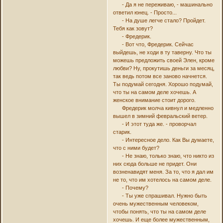
- Да я не переживаю, - машинально
ответил юнец. - Просто...
- На душе легче стало? Пройдет.
Тебя как зовут?
- Фредерик.
- Вот что, Фредерик. Сейчас
выйдешь, не ходи в ту таверну. Что ты
можешь предложить своей Элен, кроме
любви? Ну, прокутишь деньги за месяц,
так ведь потом все заново начнется.
Ты подумай сегодня. Хорошо подумай,
что ты на самом деле хочешь. А
женское внимание стоит дорого.
Фредерик молча кивнул и медленно
вышел в зимний февральский ветер.
- И этот туда же. - проворчал
старик.
- Интересное дело. Как Вы думаете,
что с ними будет?
- Не знаю, только знаю, что никто из
них сюда больше не придет. Они
возненавидят меня. За то, что я дал им
не то, что им хотелось на самом деле.
- Почему?
- Ты уже спрашивал. Нужно быть
очень мужественным человеком,
чтобы понять, что ты на самом деле
хочешь. И еще более мужественным,