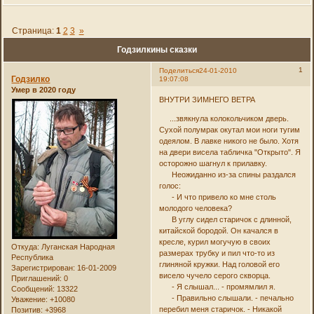
Страница:
1
2
3
»
Годзилкины сказки
1
Поделиться
24-01-2010
Годзилко
19:07:08
Умер в 2020 году
ВНУТРИ ЗИМНЕГО ВЕТРА
...звякнула колокольчиком дверь.
Сухой полумрак окутал мои ноги тугим
одеялом. В лавке никого не было. Хотя
на двери висела табличка "Открыто". Я
осторожно шагнул к прилавку.
Неожиданно из-за спины раздался
голос:
- И что привело ко мне столь
молодого человека?
В углу сидел старичок с длинной,
китайской бородой. Он качался в
кресле, курил могучую в своих
Откуда:
Луганская Народная
размерах трубку и пил что-то из
Республика
глиняной кружки. Над головой его
Зарегистрирован
: 16-01-2009
висело чучело серого скворца.
Приглашений:
0
- Я слышал... - промямлил я.
Сообщений:
13322
- Правильно слышали. - печально
Уважение:
+10080
перебил меня старичок. - Никакой
Позитив:
+3968