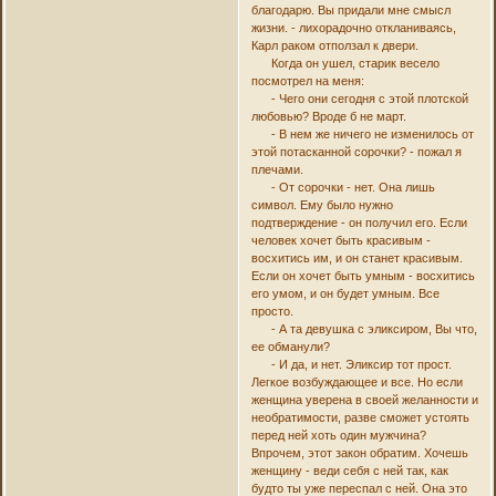
благодарю. Вы придали мне смысл
жизни. - лихорадочно откланиваясь,
Карл раком отползал к двери.
Когда он ушел, старик весело
посмотрел на меня:
- Чего они сегодня с этой плотской
любовью? Вроде б не март.
- В нем же ничего не изменилось от
этой потасканной сорочки? - пожал я
плечами.
- От сорочки - нет. Она лишь
символ. Ему было нужно
подтверждение - он получил его. Если
человек хочет быть красивым -
восхитись им, и он станет красивым.
Если он хочет быть умным - восхитись
его умом, и он будет умным. Все
просто.
- А та девушка с эликсиром, Вы что,
ее обманули?
- И да, и нет. Эликсир тот прост.
Легкое возбуждающее и все. Но если
женщина уверена в своей желанности и
необратимости, разве сможет устоять
перед ней хоть один мужчина?
Впрочем, этот закон обратим. Хочешь
женщину - веди себя с ней так, как
будто ты уже переспал с ней. Она это