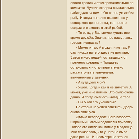
своего кресла и стал прохаживаться по
комнатке. Чучело скворца внимательно
наблюдало за ним. - Он очень уж любил
рыбу. И когда пытался стащить ее у
соседского цепного пса, тот просто
сожрал его вместе с этой рыбой.
- То есть, у Вас можно купить все,
кроме дружбы. Значит, про вашу лавку
говорят неправду?
- Может и так. А может, и не так. Я
сам иногда ничего здесь не понимаю.
Здесь много вещей, оставшихся от
прежнего хозяина. - Продавец
остановился и стал внимательно
рассматривать кинжальчик,
выменянный у девушки.
- А куда делся он?
- Ушел. Когда и как я не заметил. А
может, уже и не помню. Это было очень
давно. Я тогда был чуть младше тебя.
- Вы были его учеником?
Но старик не успел ответить. Дверь
снова звякнула.
Дядька неопределенного возраста
широкими шагами подошел к прилавку.
Голова его сияла как попка у младенца.
Мне показалось, что у него не было
даже ресниц. И, несмотря на это, он