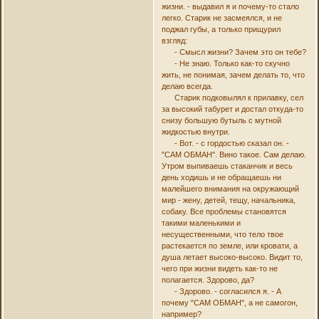
жизни. - выдавил я и почему-то стало
легко. Старик не засмеялся, и не
поджал губы, а только прищурил
взгляд:
- Смысл жизни? Зачем это он тебе?
- Не знаю. Только как-то скучно
жить, не понимая, зачем делать то, что
делаю всегда.
Старик подковылял к прилавку, сел
за высокий табурет и достал откуда-то
снизу большую бутыль с мутной
жидкостью внутри.
- Вот. - с гордостью сказал он. -
"САМ ОБМАН". Вино такое. Сам делаю.
Утром выпиваешь стаканчик и весь
день ходишь и не обращаешь ни
малейшего внимания на окружающий
мир - жену, детей, тещу, начальника,
собаку. Все проблемы становятся
такими маленькими и
несущественными, что тело твое
растекается по земле, или кровати, а
душа летает высоко-высоко. Видит то,
чего при жизни видеть как-то не
полагается. Здорово, да?
- Здорово. - согласился я. - А
почему "САМ ОБМАН", а не самогон,
например?