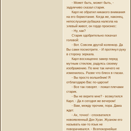
- Может быть, может быть, -
задумчиво сказал старик.
Карл не обратил никакого внимания
на его бормотание. Когда же, наконец,
непослушная рубашка налезла на
элевый живот, он гордо произнес:
- Ну, как?
Старик одобрительно покачал
головой:
- Вот. Совсем другой коленкор. Да
Вы сами посмотрите. - И протянул руку
в сторону зеркала.
Карл восхищенно замер перед
мутным стеклом, радуясь своему
изображению. По мне так ничего не
изменилось. Разве что блеск в глазах.
- Вы просто волшебник! Я
отблагодарю Вас по-царски!
- Все так говорят. - пожал плечами
старик.
- Вы не верите мне? - возмутился
Карл. - Да я сегодня же вечером!
- Вам, между прочим, пора. Дама
ждет.
- Ах, точно! - спохватился
новоявленный Дон Хуан. Жуаном его
называть как-то язык не
поворачивался. - Всепокорнейше