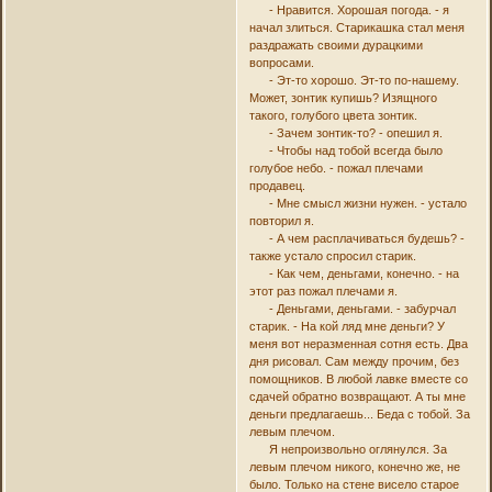
- Нравится. Хорошая погода. - я
начал злиться. Старикашка стал меня
раздражать своими дурацкими
вопросами.
- Эт-то хорошо. Эт-то по-нашему.
Может, зонтик купишь? Изящного
такого, голубого цвета зонтик.
- Зачем зонтик-то? - опешил я.
- Чтобы над тобой всегда было
голубое небо. - пожал плечами
продавец.
- Мне смысл жизни нужен. - устало
повторил я.
- А чем расплачиваться будешь? -
также устало спросил старик.
- Как чем, деньгами, конечно. - на
этот раз пожал плечами я.
- Деньгами, деньгами. - забурчал
старик. - На кой ляд мне деньги? У
меня вот неразменная сотня есть. Два
дня рисовал. Сам между прочим, без
помощников. В любой лавке вместе со
сдачей обратно возвращают. А ты мне
деньги предлагаешь... Беда с тобой. За
левым плечом.
Я непроизвольно оглянулся. За
левым плечом никого, конечно же, не
было. Только на стене висело старое