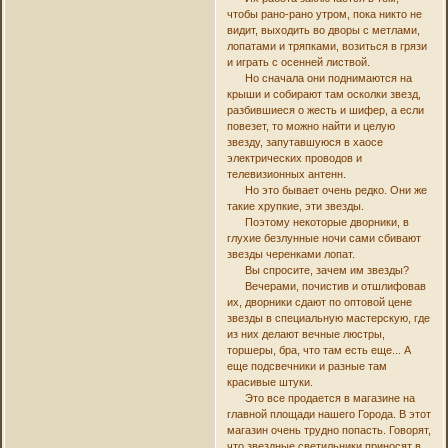
чтобы рано-рано утром, пока никто не
видит, выходить во дворы с метлами,
лопатами и тряпками, возиться в грязи
и играть с осенней листвой.
Но сначала они поднимаются на
крыши и собирают там осколки звезд,
разбившиеся о жесть и шифер, а если
повезет, то можно найти и целую
звезду, запутавшуюся в хаосе
электрических проводов и
телевизионных антенн.
Но это бывает очень редко. Они же
такие хрупкие, эти звезды.
Поэтому некоторые дворники, в
глухие безлунные ночи сами сбивают
звезды черенками лопат.
Вы спросите, зачем им звезды?
Вечерами, почистив и отшлифовав
их, дворники сдают по оптовой цене
звезды в специальную мастерскую, где
из них делают вечные люстры,
торшеры, бра, что там есть еще... А
еще подсвечники и разные там
красивые штуки.
Это все продается в магазине на
главной площади нашего Города. В этот
магазин очень трудно попасть. Говорят,
что звездные светильники приносят в