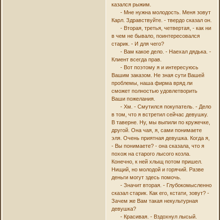
казался рыжим.
- Мне нужна молодость. Меня зовут
Карл. Здравствуйте. - твердо сказал он.
- Вторая, третья, четвертая, - как ни
в чем не бывало, поинтересовался
старик. - И для чего?
- Вам какое дело. - Наехал дядька. -
Клиент всегда прав.
- Вот поэтому я и интересуюсь
Вашим заказом. Не зная сути Вашей
проблемы, наша фирма вряд ли
сможет полностью удовлетворить
Ваши пожелания.
- Хм. - Смутился покупатель. - Дело
в том, что я встретил сейчас девушку.
В таверне. Ну, мы выпили по кружечке,
другой. Она чая, я, сами понимаете
эля. Очень приятная девушка. Когда я,
- Вы понимаете? - она сказала, что я
похож на старого лысого козла.
Конечно, к ней хлыщ потом пришел.
Нищий, но молодой и горячий. Разве
деньги могут здесь помочь.
- Значит вторая. - Глубокомысленно
сказал старик. Как его, кстати, зовут? -
Зачем же Вам такая некультурная
девушка?
- Красивая. - Вздохнул лысый.