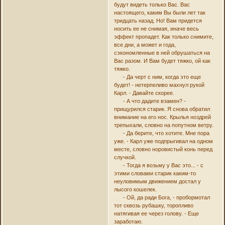
будут видеть только Вас. Вас
настоящего, каким Вы были лет так
тридцать назад. Но! Вам придется
носить ее не снимая, иначе весь
эффект пропадет. Как только снимите,
все дни, а может и года,
сэкономленные в ней обрушаться на
Вас разом. И Вам будет тяжко, ой как
тяжко.
- Да черт с ним, когда это еще
будет! - нетерпеливо махнул рукой
Карл. - Давайте скорее.
- А что дадите взамен? -
прищурился старик. Я снова обратил
внимание на его нос. Крылья ноздрей
трепыхали, словно на попутном ветру.
- Да берите, что хотите. Мне пора
уже. - Карл уже подпрыгивал на одном
месте, словно норовистый конь перед
случкой.
- Тогда я возьму у Вас это... - с
этими словами старик каким-то
неуловимым движением достал у
лысого кошелек.
- Ой, да ради Бога, - пробормотал
тот сквозь рубашку, торопливо
натягивая ее через голову. - Еще
заработаю.