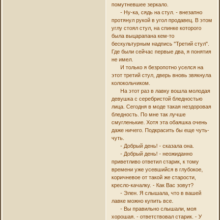
помутневшее зеркало.
- Ну-ка, сядь на стул. - внезапно
протянул рукой в угол продавец. В этом
углу стоял стул, на спинке которого
была выцарапана кем-то
бескультурным надпись "Третий стул".
Где были сейчас первые два, я понятия
не имел.
И только я безропотно уселся на
этот третий стул, дверь вновь звякнула
колокольчиком.
На этот раз в лавку вошла молодая
девушка с серебристой бледностью
лица. Сегодня в моде такая нездоровая
бледность. По мне так лучше
смугленькие. Хотя эта обаяшка очень
даже ничего. Подкрасить бы еще чуть-
чуть.
- Добрый день! - сказала она.
- Добрый день! - неожиданно
приветливо ответил старик, к тому
времени уже усевшийся в глубокое,
коричневое от такой же старости,
кресло-качалку. - Как Вас зовут?
- Элен. Я слышала, что в вашей
лавке можно купить все.
- Вы правильно слышали, моя
хорошая. - ответствовал старик. - У