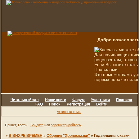
Добро пожаловать
Здесь вы можете о
Для начинающих писа
рецензентам, открыт 
Если Вы хотите стать
Правилами.
Это поможет вам луч
первых порах в нелов
Читальный зал
Наши книги
Форум
Участники
Правила
FAQ
Поиск
Регистрация
Войти
Активные темы
Привет, Гость!
Войдите
или
зарегистрируйтесь
.
»
В ВИХРЕ ВРЕМЕН
»
Сборник "Хроносказки"
»
Годзилкины сказки