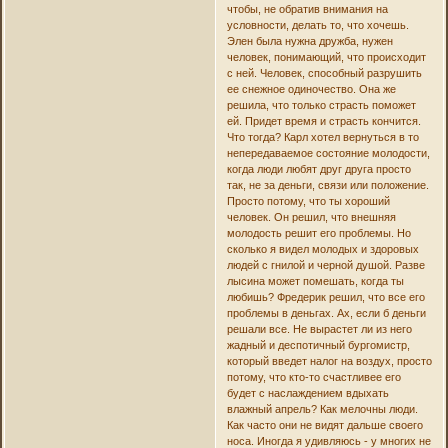
чтобы, не обратив внимания на
условности, делать то, что хочешь.
Элен была нужна дружба, нужен
человек, понимающий, что происходит
с ней. Человек, способный разрушить
ее снежное одиночество. Она же
решила, что только страсть поможет
ей. Придет время и страсть кончится.
Что тогда? Карл хотел вернуться в то
непередаваемое состояние молодости,
когда люди любят друг друга просто
так, не за деньги, связи или положение.
Просто потому, что ты хороший
человек. Он решил, что внешняя
молодость решит его проблемы. Но
сколько я видел молодых и здоровых
людей с гнилой и черной душой. Разве
лысина может помешать, когда ты
любишь? Фредерик решил, что все его
проблемы в деньгах. Ах, если б деньги
решали все. Не вырастет ли из него
жадный и деспотичный бургомистр,
который введет налог на воздух, просто
потому, что кто-то счастливее его
будет с наслаждением вдыхать
влажный апрель? Как мелочны люди.
Как часто они не видят дальше своего
носа. Иногда я удивляюсь - у многих не