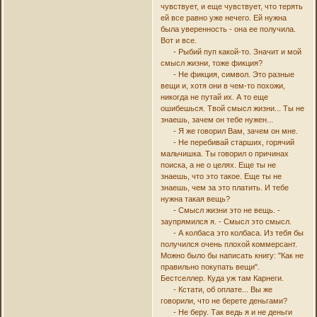
чувствует, и еще чувствует, что терять
ей все равно уже нечего. Ей нужна
была уверенность - она ее получила.
Вот и все.
- Рыбий пуп какой-то. Значит и мой
смысл жизни, тоже фикция?
- Не фикция, символ. Это разные
вещи и, хотя они в чем-то похожи,
никогда не путай их. А то еще
ошибешься. Твой смысл жизни... Ты не
знаешь, зачем он тебе нужен...
- Я же говорил Вам, зачем он мне.
- Не перебивай старших, горячий
мальчишка. Ты говорил о причинах
поиска, а не о целях. Еще ты не
знаешь, что это такое. Еще ты не
знаешь, чем за это платить. И тебе
нужна такая вещь?
- Смысл жизни это не вещь. -
заупрямился я. - Смысл это смысл.
- А колбаса это колбаса. Из тебя бы
получился очень плохой коммерсант.
Можно было бы написать книгу: "Как не
правильно покупать вещи".
Бестселлер. Куда уж там Карнеги.
- Кстати, об оплате... Вы же
говорили, что не берете деньгами?
- Не беру. Так ведь я и не деньги