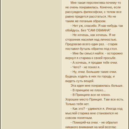
Мне такая перспектива почему-то
не очень понравилась. Конечно, если
рассуждать философски, с телом все
равно придется расстаться. Но не
таким же поганым образом.
- Нет уж, спасибо. Я как-нибудь так
обойдусь. Без "САМ ОБМАНА"
- Не хочешь, как хочешь. Я не
сторонник насилия над личностью.
Предлагаю всего один раз. - старик
поставил бутыль обратно под стол.
- Мне бы смысл найти. - осторожно
вернул я старика к своей просьбе.
- А хочешь, я продам тебе очки.
- Чего? - не понял я.
- Ну, очки. Большие такие очки.
Будешь ходить в них по городу, и
видеть суть вещей.
Эта идея мне понравилась больше.
- В принципе не плохо...
- В Принципе все не плохо.
Хорошее место Принцип. Там все есть.
Только тебя нет.
- Как это? - удивился я. Иногда ход
мыслей старика мне становился не
совсем понятным.
- Померяй-ка очки. - не обратил
никакого внимания на мой возглас