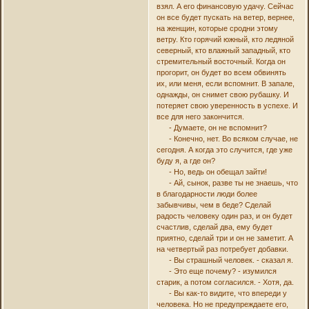
взял. А его финансовую удачу. Сейчас
он все будет пускать на ветер, вернее,
на женщин, которые сродни этому
ветру. Кто горячий южный, кто ледяной
северный, кто влажный западный, кто
стремительный восточный. Когда он
прогорит, он будет во всем обвинять
их, или меня, если вспомнит. В запале,
однажды, он снимет свою рубашку. И
потеряет свою уверенность в успехе. И
все для него закончится.
- Думаете, он не вспомнит?
- Конечно, нет. Во всяком случае, не
сегодня. А когда это случится, где уже
буду я, а где он?
- Но, ведь он обещал зайти!
- Ай, сынок, разве ты не знаешь, что
в благодарности люди более
забывчивы, чем в беде? Сделай
радость человеку один раз, и он будет
счастлив, сделай два, ему будет
приятно, сделай три и он не заметит. А
на четвертый раз потребует добавки.
- Вы страшный человек. - сказал я.
- Это еще почему? - изумился
старик, а потом согласился. - Хотя, да.
- Вы как-то видите, что впереди у
человека. Но не предупреждаете его,