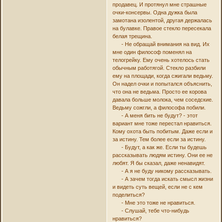
продавец. И протянул мне страшные
очки-консервы. Одна дужка была
замотана изолентой, другая держалась
на булавке. Правое стекло пересекала
белая трещина.
- Не обращай внимания на вид. Их
мне один философ поменял на
телогрейку. Ему очень хотелось стать
обычным работягой. Стекло разбили
ему на площади, когда сжигали ведьму.
Он надел очки и попытался объяснить,
что она не ведьма. Просто ее корова
давала больше молока, чем соседские.
Ведьму сожгли, а философа побили.
- А меня бить не будут? - этот
вариант мне тоже перестал нравиться.
Кому охота быть побитым. Даже если и
за истину. Тем более если за истину.
- Будут, а как же. Если ты будешь
рассказывать людям истину. Они ее не
любят. Я бы сказал, даже ненавидят.
- А я не буду никому рассказывать.
- А зачем тогда искать смысл жизни
и видеть суть вещей, если не с кем
поделиться?
- Мне это тоже не нравиться.
- Слушай, тебе что-нибудь
нравиться?