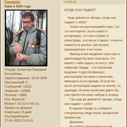
Годзилко
19:08:34
Умер в 2020 году
КОГДА ОНИ ПАДАЮТ
Куда деваются звезды, когда они
падают с неба?
Только не рассказывайте мне, что
это метеориты, куски комет и
астероидов, что они сгорают в
атмосфере, а если не сгорают, то вечно
хранятся в разных там музеях -
краеведческих и не очень.
Французская академия наук еще в
девятнадцатом веке пояснила, что
камни с неба падать не могут, ибо
небесная твердь - это поповские
Откуда:
Луганская Народная
выдумки. А другой француз
Республика
рассказывал истории о мальчике,
Зарегистрирован
: 16-01-2009
живущего на астероиде. И если бы
Приглашений:
0
куски астероидов падали на землю, то,
Сообщений:
13322
однажды, ботинки мальчика давно бы
Уважение:
+10080
уже прилетели кому-нибудь в огород.
Позитив:
+3968
Пол:
Мужской
Так куда же деваются звезды, когда
Возраст:
52
[1973-08-13]
они падают с неба?
Провел на форуме:
В нашем Городе их собирают
8 месяцев 13 дней
специальные люди очень загадочной
Последний визит:
профессии.
27-01-2020 23:24:15
Дворники.
Их работа заключается в том,