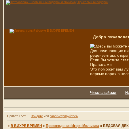
Добро пожаловат
Здесь вы можете 
Для начинающих пис
рецензентам, открыт
Если Вы хотите стат
Правилами.
Это поможет вам лу
первых порах в нел
Читальный зал
Н
Привет, Гость!
Войдите
или
зарегистрируйтесь
.
»
В ВИХРЕ ВРЕМЕН
»
Произведения Игоря Мельника
»
БЕДОВАЯ ДЕК