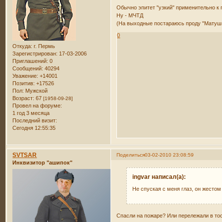
Обычно эпитет "узкий" применительно к 
Ну - МЧТД
(На выходные постараюсь проду "Матушк
0
Откуда:
г. Пермь
Зарегистрирован
: 17-03-2006
Приглашений:
0
Сообщений:
40294
Уважение:
+14001
Позитив:
+17526
Пол:
Мужской
Возраст:
67
[1958-09-28]
Провел на форуме:
1 год 3 месяца
Последний визит:
Сегодня 12:55:35
SVTSAR
Поделиться
03-02-2010 23:08:59
Инквизитор "ашипок"
ingvar написал(а):
Не спуская с меня глаз, он жестом
Спасли на пожаре? Или перележали в тос