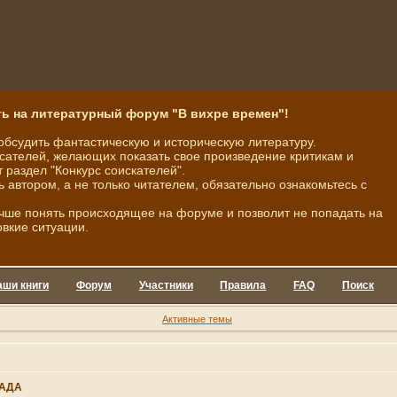
ь на литературный форум "В вихре времен"!
обсудить фантастическую и историческую литературу.
ателей, желающих показать свое произведение критикам и
 раздел "Конкурс соискателей".
ь автором, а не только читателем, обязательно ознакомьтесь с
чше понять происходящее на форуме и позволит не попадать на
овкие ситуации.
аши книги
Форум
Участники
Правила
FAQ
Поиск
Активные темы
АДА