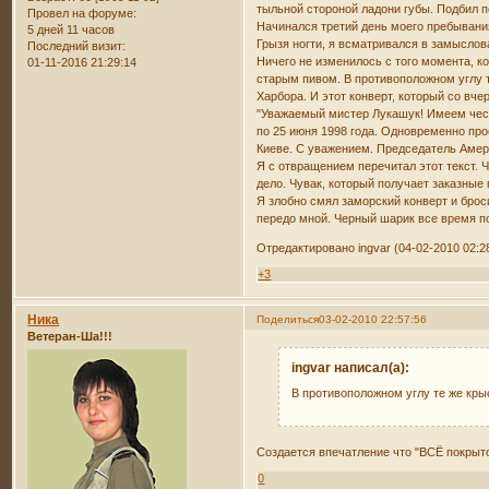
тыльной стороной ладони губы. Подбил п
Провел на форуме:
Начинался третий день моего пребывани
5 дней 11 часов
Грызя ногти, я всматривался в замыслов
Последний визит:
Ничего не изменилось с того момента, ко
01-11-2016 21:29:14
старым пивом. В противоположном углу т
Харбора. И этот конверт, который со вч
"Уважаемый мистер Лукашук! Имеем чест
по 25 июня 1998 года. Одновременно пр
Киеве. С уважением. Председатель Амери
Я с отвращением перечитал этот текст. Ч
дело. Чувак, который получает заказны
Я злобно смял заморский конверт и брос
передо мной. Черный шарик все время п
Отредактировано ingvar (04-02-2010 02:2
+3
Ника
Поделиться
03-02-2010 22:57:56
Ветеран-Ша!!!
ingvar написал(а):
В противоположном углу те же кры
Создается впечатление что "ВСЁ покрыто
0