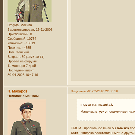
Откуда:
Москва
Зарегистрирован
: 16-11-2008
Приглашений:
0
Сообщений:
10754
Уважение:
+13319
Позитив:
+4655
Пол:
Женский
Возраст:
50
[1975-10-14]
Провел на форуме:
11 месяцев 7 дней
Последний визит:
30-04-2026 10:47:16
П. Макаров
Поделиться
03-02-2010 22:58:19
Человек с мешком
ingvar написал(а):
Маленькие,
узко
посаженные глазк
ПМСМ - правильнее было бы
близко
пос
Хотя - "широко расставленные", с друго