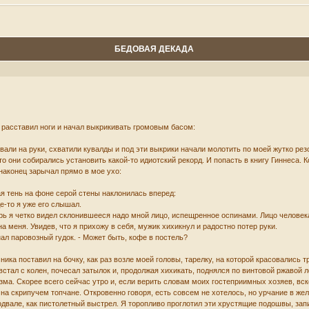
БЕДОВАЯ ДЕКАДА
 расставил ноги и начал выкрикивать громовым басом:
евали на руки, схватили кувалды и под эти выкрики начали молотить по моей жутко ре
что они собирались установить какой-то идиотский рекорд. И попасть в книгу Гиннеса. 
 наконец зарычал прямо в мое ухо:
ая тень на фоне серой стены наклонилась вперед:
де-то я уже его слышал.
ерь я четко видел склонившееся надо мной лицо, испещренное оспинами. Лицо человек
а меня. Увидев, что я прихожу в себя, мужик хихикнул и радостно потер руки.
инал паровозный гудок. - Может быть, кофе в постель?
ника поставил на бочку, как раз возле моей головы, тарелку, на которой красовались т
стал с колен, почесал затылок и, продолжая хихикать, поднялся по винтовой ржавой л
зма. Скорее всего сейчас утро и, если верить словам моих гостеприимных хозяев, вск
 на скрипучем топчане. Откровенно говоря, есть совсем не хотелось, но урчание в же
одвале, как пистолетный выстрел. Я торопливо проглотил эти хрустящие подошвы, зап