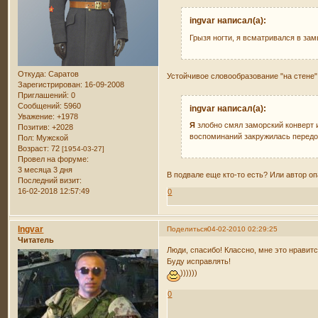
ingvar написал(а):
Грызя ногти, я всматривался в з
Откуда:
Саратов
Устойчивое словообразование "на стене".
Зарегистрирован
: 16-09-2008
Приглашений:
0
Сообщений:
5960
ingvar написал(а):
Уважение:
+1978
Я
злобно смял заморский конверт 
Позитив:
+2028
воспоминаний закружилась передо
Пол:
Мужской
Возраст:
72
[1954-03-27]
Провел на форуме:
3 месяца 3 дня
В подвале еще кто-то есть? Или автор оп
Последний визит:
16-02-2018 12:57:49
0
Ingvar
Поделиться
04-02-2010 02:29:25
Читатель
Люди, спасибо! Классно, мне это нравитс
Буду исправлять!
))))))
0