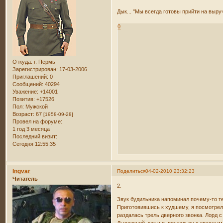
Дык... "Мы всегда готовы прийти на выруч
0
Откуда:
г. Пермь
Зарегистрирован
: 17-03-2006
Приглашений:
0
Сообщений:
40294
Уважение:
+14001
Позитив:
+17526
Пол:
Мужской
Возраст:
67
[1958-09-28]
Провел на форуме:
1 год 3 месяца
Последний визит:
Сегодня 12:55:35
Ingvar
Поделиться
04-02-2010 23:32:23
Читатель
2.
Звук будильника напоминал почему-то тещ
Приготовившись к худшему, я посмотрел н
раздалась трель дверного звонка. Лорд с
Лысеющий, как и я, почтальон с красным