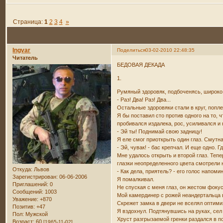
Страница:
1
2
3
4
»
Ingvar
Поделиться
03-02-2010 22:48:35
Читатель
БЕДОВАЯ ДЕКАДА
1.
Румяный здоровяк, подбоченясь, широко
- Раз! Два! Раз! Два...
Остальные здоровяки стали в круг, попл
Я бы поставил сто против одного на то, 
пробивался издалека, рос, усиливался и
- Эй ты! Поднимай свою задницу!
Я еле смог приоткрыть один глаз. Смутн
- Эй, чувак! - бас крепчал. И еще одно. Г
Мне удалось открыть и второй глаз. Теп
глазки неопределенного цвета смотрели н
Откуда:
Львов
- Как дела, приятель? - его голос напом
Зарегистрирован
: 06-06-2006
Я помалкивал.
Приглашений:
0
Не спуская с меня глаз, он жестом фокус
Сообщений:
1003
Мой камердинер с рожей неандертальца в
Уважение:
+870
Скрежет замка в двери не вселял оптими
Позитив:
+47
Я вздохнул. Подтянувшись на руках, сел
Пол:
Мужской
Хруст разгрызаемой гренки раздался в п
Возраст:
60
[1965-11-02]