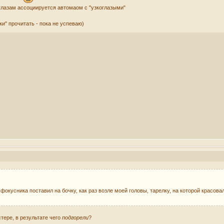
глазам ассоциируется автомаом с "узкоглазыми"
и" прочитать - пока не успеваю)
 фокусника поставил на бочку, как раз возле моей головы, тарелку, на которой красов
тере, в результате чего
подгорели
?