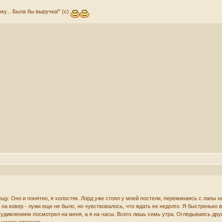
ку... Была бы выручка!" (с)
у. Оно и понятно, я холостяк. Лорд уже стоял у моей постели, переминаясь с лапы на
а ковер - лужи еще не было, но чувствовалось, что ждать ее недолго. Я быстренько в
 удивлением посмотрел на меня, а я на часы. Всего лишь семь утра. Оглядываясь друг
 носом спросил: