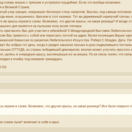
од голову мешок с тряпьем и устроился поудобнее. Если это вообще возможно.
я в Великой Стране.
атый узор трещин, покрывших бетонную стену напротив. Высоко, под самым потолком 
гда меня, оглушенного, бросили в этот каземат. Тот же деревянный скрипучий топчан, 
е же крысы играли в салки. Возможно, это другие крысы, но какая разница? И везде э
ерашнего дня валяется на пыльном полу возле топчана.
ь пригласить Вас для участия в юбилейной Х Международной Выставке Любительского
осим Вас привезти с собой или переслать почтой на адрес Музея коллекцию Ваших кар
канской Комиссии по развитию Любительского Искусства. Роберт.С.Мэрдок. Дата. Печ
ерт бы побрал тот день, когда я увидел заказное письмо в руке подвыпившего почталь
е письма ОТТУДА, из страны победившей демократии, вполне может угостить простого 
ил, целясь в очередную крысу, выглянувшую из-за мешка. По ее писку понял, что попа
опадал в ячейку под номером тринадцать.
8:10)
сы играли в салки. Возможно, это другие крысы, но какая разница? Все было покрыто
е слоем пыли" включает в себя и крыс.