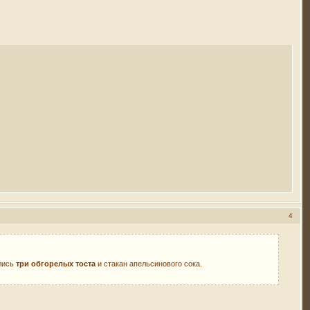
4
ались
три обгорелых тоста
и стакан апельсинового сока.