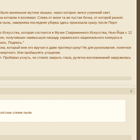
было маленькое мутное окошко, через которое лился утренний свет.
на котором я возлежал. Слева от меня та же пустая бочка, от которой разило
та пыль, наверняка последняя уборка здесь произошла сразу после Перл-
 Искусства, которая состоится в Музее Современного Искусства, Нью-Йорк с 12
тин, получивших наивысшую награду украинского национального конкурса в
ать. Подпись."
она, который мне его вручил и даже протянул руку! Не для рукопожатия, понятное
смертного. Или пробашлять угощение.
л. Пробовал уснуть, но стоило закрыть глаза, рулетка воспоминаний закружилась
2
 толстым слоем пыли