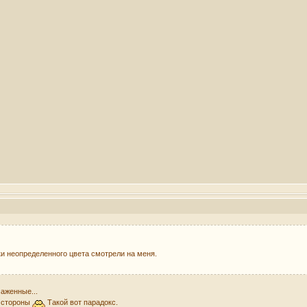
и неопределенного цвета смотрели на меня.
аженные...
й стороны
Такой вот парадокс.