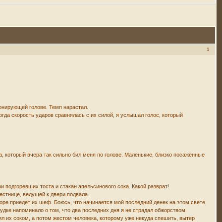
1
зонирующей голове. Темп нарастал.
Когда скорость ударов сравнялась с их силой, я услышал голос, который
а, который вчера так сильно бил меня по голове. Маленькие, близко посаженные
ри подгоревших тоста и стакан апельсинового сока. Какой разврат!
естнице, ведущей к двери подвала.
оре приедет их шеф. Боюсь, что начинается мой последний денек на этом свете.
лудке напоминало о том, что два последних дня я не страдал обжорством.
ил их соком, а потом жестом человека, которому уже некуда спешить, вытер