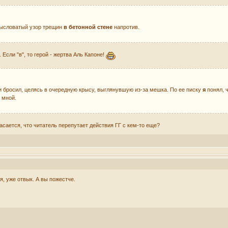
амысловатый узор трещин
в бетонной стене
напротив.
 Если "в", то герой - жертва Аль Капоне!
и бросил, целясь в очередную крысу, выглянувшую из-за мешка. По ее писку
я
понял, 
 мной.
асается, что читатель перепутает действия ГГ с кем-то еще?
я, уже отвык. А вы пожестче.