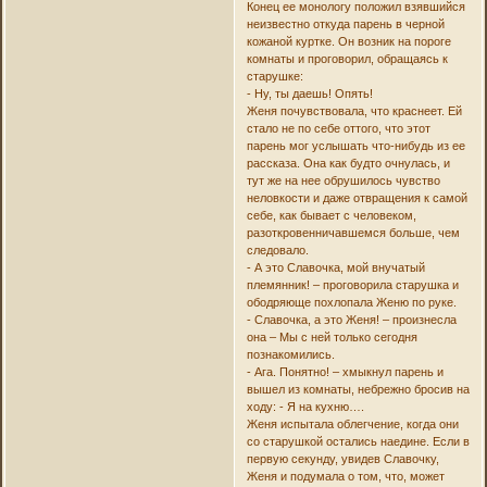
Конец ее монологу положил взявшийся
неизвестно откуда парень в черной
кожаной куртке. Он возник на пороге
комнаты и проговорил, обращаясь к
старушке:
- Ну, ты даешь! Опять!
Женя почувствовала, что краснеет. Ей
стало не по себе оттого, что этот
парень мог услышать что-нибудь из ее
рассказа. Она как будто очнулась, и
тут же на нее обрушилось чувство
неловкости и даже отвращения к самой
себе, как бывает с человеком,
разоткровенничавшемся больше, чем
следовало.
- А это Славочка, мой внучатый
племянник! – проговорила старушка и
ободряюще похлопала Женю по руке.
- Славочка, а это Женя! – произнесла
она – Мы с ней только сегодня
познакомились.
- Ага. Понятно! – хмыкнул парень и
вышел из комнаты, небрежно бросив на
ходу: - Я на кухню….
Женя испытала облегчение, когда они
со старушкой остались наедине. Если в
первую секунду, увидев Славочку,
Женя и подумала о том, что, может