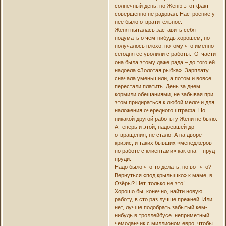
солнечный день, но Женю этот факт
совершенно не радовал. Настроение у
нее было отвратительное.
Женя пыталась заставить себя
подумать о чем-нибудь хорошем, но
получалось плохо, потому что именно
сегодня ее уволили с работы. Отчасти
она была этому даже рада – до того ей
надоела «Золотая рыбка». Зарплату
сначала уменьшили, а потом и вовсе
перестали платить. День за днем
кормили обещаниями, не забывая при
этом придираться к любой мелочи для
наложения очередного штрафа. Но
никакой другой работы у Жени не было.
А теперь и этой, надоевшей до
отвращения, не стало. А на дворе
кризис, и таких бывших «менеджеров
по работе с клиентами» как она - пруд
пруди.
Надо было что-то делать, но вот что?
Вернуться «под крылышко» к маме, в
Озёры? Нет, только не это!
Хорошо бы, конечно, найти новую
работу, в сто раз лучше прежней. Или
нет, лучше подобрать забытый кем-
нибудь в троллейбусе неприметный
чемоданчик с миллионом евро, чтобы