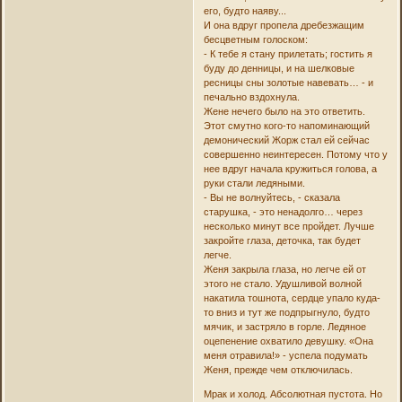
его, будто наяву...
И она вдруг пропела дребезжащим
бесцветным голоском:
- К тебе я стану прилетать; гостить я
буду до денницы, и на шелковые
ресницы сны золотые навевать… - и
печально вздохнула.
Жене нечего было на это ответить.
Этот смутно кого-то напоминающий
демонический Жорж стал ей сейчас
совершенно неинтересен. Потому что у
нее вдруг начала кружиться голова, а
руки стали ледяными.
- Вы не волнуйтесь, - сказала
старушка, - это ненадолго… через
несколько минут все пройдет. Лучше
закройте глаза, деточка, так будет
легче.
Женя закрыла глаза, но легче ей от
этого не стало. Удушливой волной
накатила тошнота, сердце упало куда-
то вниз и тут же подпрыгнуло, будто
мячик, и застряло в горле. Ледяное
оцепенение охватило девушку. «Она
меня отравила!» - успела подумать
Женя, прежде чем отключилась.
Мрак и холод. Абсолютная пустота. Но