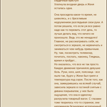
сердечный приступ!
Хлопнула входная дверь и Женя
осталась одна.
Она просидела какое-то время, не
шевелясь, и с брезгливым
недоумением разглядывая свои руки. А
потом решила, что если уж все равно
надо как-то пережить этот день, то
лучше делать вид, что ничего не
произошло. Ведь это же ненадолго!
Главное, не рассматривать себя, не
смотреться в зеркало, не нервничать и
заниматься чем-нибудь привычным.
Ну, там, посмотреть телевизор,
почитать, поспать, наконец. Глядишь,
время и пройдет...
Но оказалось, что все не так просто.
Каждое движение причиняло девушке
боль. Руки, ноги, шея, поясница - все
ныло так, будто у Жени был грипп и
температура под сорок. После того, как
она, зажмурившись на всякий случай,
завесила зеркало в гостиной снятым с
дивана покрывалом, у нее было
ощущение, что она в одиночку
разгрузила товарный вагон. С глазами
тоже творилось что-то странное, они
напоминали безнадежно испорченный