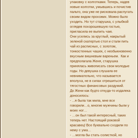
упаковку с колготками. Теперь, надев
новые колготки, умывшись и почистив
пальто, она уже не рисковала распугать
своим видом прохожих. Можно было
уходить. Но тут старушка, с улыбкой
оглядев похорошевшую гостью,
пригласила ее выпить чаю.
Они уселись за круглый, накрытый
зеленой скатертью стол и стали пить
чай из расписных, с золотом,
тонкостенных чашек, с необыкновенно
вкусным вишневым вареньем. Как и
предполагала Женя, старушка
принялась живописать свои молодые
годы. Но девушка слушала ее
невнимательно, что называется
вполуха, не в силах отрешиться от
тягостных финансовых раздумий.
До Жени как будто откуда-то издалека
доносилось:
- ...я была так мила, мне все
говорили…о, многие мужчины были у
моих ног…
- …он был такой интересный, таких
теперь нет. Настоящий роковой
красавец! Все буквально сходили по
нему с ума…
- …могла бы стать солисткой, но