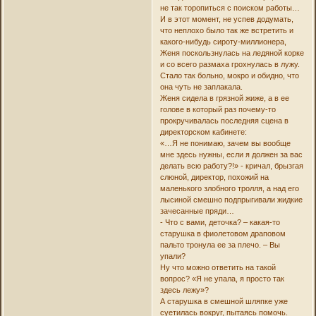
не так торопиться с поиском работы…
И в этот момент, не успев додумать,
что неплохо было так же встретить и
какого-нибудь сироту-миллионера,
Женя поскользнулась на ледяной корке
и со всего размаха грохнулась в лужу.
Стало так больно, мокро и обидно, что
она чуть не заплакала.
Женя сидела в грязной жиже, а в ее
голове в который раз почему-то
прокручивалась последняя сцена в
директорском кабинете:
«…Я не понимаю, зачем вы вообще
мне здесь нужны, если я должен за вас
делать всю работу?!» - кричал, брызгая
слюной, директор, похожий на
маленького злобного тролля, а над его
лысиной смешно подпрыгивали жидкие
зачесанные пряди…
- Что с вами, деточка? – какая-то
старушка в фиолетовом драповом
пальто тронула ее за плечо. – Вы
упали?
Ну что можно ответить на такой
вопрос? «Я не упала, я просто так
здесь лежу»?
А старушка в смешной шляпке уже
суетилась вокруг, пытаясь помочь.