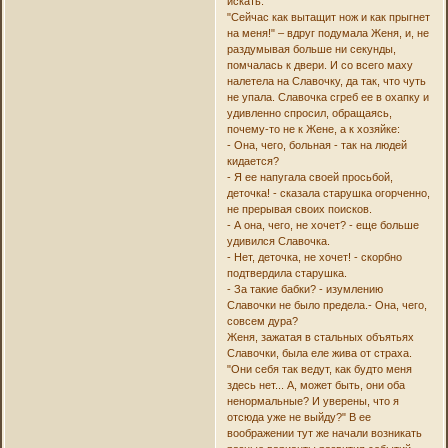
искать.
"Сейчас как вытащит нож и как прыгнет
на меня!" – вдруг подумала Женя, и, не
раздумывая больше ни секунды,
помчалась к двери. И со всего маху
налетела на Славочку, да так, что чуть
не упала. Славочка сгреб ее в охапку и
удивленно спросил, обращаясь,
почему-то не к Жене, а к хозяйке:
- Она, чего, больная - так на людей
кидается?
- Я ее напугала своей просьбой,
деточка! - сказала старушка огорченно,
не прерывая своих поисков.
- А она, чего, не хочет? - еще больше
удивился Славочка.
- Нет, деточка, не хочет! - скорбно
подтвердила старушка.
- За такие бабки? - изумлению
Славочки не было предела.- Она, чего,
совсем дура?
Женя, зажатая в стальных объятьях
Славочки, была еле жива от страха.
"Они себя так ведут, как будто меня
здесь нет... А, может быть, они оба
ненормальные? И уверены, что я
отсюда уже не выйду?" В ее
воображении тут же начали возникать