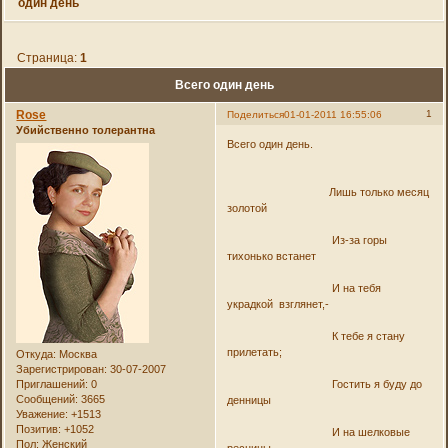
один день
Страница:
1
Всего один день
Rose
1
Поделиться
01-01-2011 16:55:06
Убийственно толерантна
Всего один день.
Лишь только месяц
золотой
Из-за горы
тихонько встанет
И на тебя
украдкой взглянет,-
К тебе я стану
прилетать;
Откуда:
Москва
Зарегистрирован
: 30-07-2007
Приглашений:
0
Гостить я буду до
Сообщений:
3665
денницы
Уважение:
+1513
Позитив:
+1052
И на шелковые
Пол:
Женский
ресницы