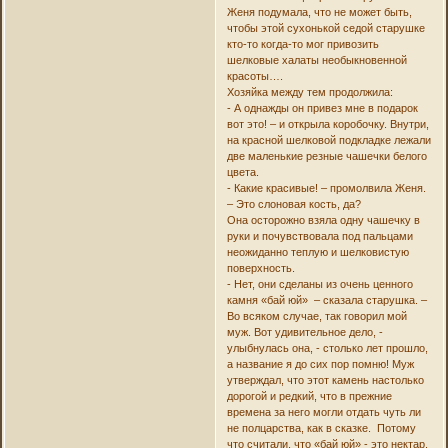
Женя подумала, что не может быть,
чтобы этой сухонькой седой старушке
кто-то когда-то мог привозить
шелковые халаты необыкновенной
красоты….
Хозяйка между тем продолжила:
- А однажды он привез мне в подарок
вот это! – и открыла коробочку. Внутри,
на красной шелковой подкладке лежали
две маленькие резные чашечки белого
цвета.
- Какие красивые! – промолвила Женя.
– Это слоновая кость, да?
Она осторожно взяла одну чашечку в
руки и почувствовала под пальцами
неожиданно теплую и шелковистую
поверхность.
- Нет, они сделаны из очень ценного
камня «бай юй» – сказала старушка. –
Во всяком случае, так говорил мой
муж. Вот удивительное дело, -
улыбнулась она, - столько лет прошло,
а название я до сих пор помню! Муж
утверждал, что этот камень настолько
дорогой и редкий, что в прежние
времена за него могли отдать чуть ли
не полцарства, как в сказке. Потому
что считали, что «бай юй» - это нектар,