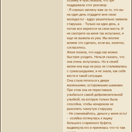
хозяйку и чувствовала, что зря
поддержала этот разговор.
- Я хорошо заплачу вам за то, что вы
на один день отдадите мне свою
молодость! - вдруг решительно заявила
старушка. - Только на один день, а
потом все вернется на свои места. И
не смотрите на меня так испуганно, я
еще не выжила из ума. Мы вполне
можем это сделать, если вы, конечно,
согласитесь.
Женя поняла, что надо как можно
быстрее уходить. Нельзя сказать, что
она очень испугалась. Но в своей
жизни она еще ни разу не сталкивалась
с сумасшедшими, и не знала, как себя
вести в такой ситуации.
Она стала пятиться к двери
маленькими, осторожными шажками.
При этом она не переставала
улыбаться самой доброжелательной
улыбкой, на которую только была
способна, чтобы ненароком не
разозлить чокнутую старушку.
- Не сомневайтесь, деньги у меня есть!
- хозяйка потянулась к ящику
большого старинного буфета,
выдвинула его и принялась что-то там