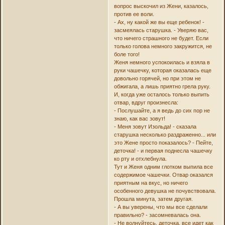
вопрос выскочил из Жени, казалось,
против ее воли.
- Ах, ну какой же вы еще ребенок! -
засмеялась старушка. - Уверяю вас,
что ничего страшного не будет. Если
только голова немного закружится, не
боле того!
Женя немного успокоилась и взяла в
руки чашечку, которая оказалась еще
довольно горячей, но при этом не
обжигала, а лишь приятно грела руку.
И, когда уже осталось только выпить
отвар, вдруг произнесла:
- Послушайте, а я ведь до сих пор не
знаю, как вас зовут!
- Меня зовут Изольда! - сказала
старушка несколько раздраженно... или
это Жене просто показалось? - Пейте,
деточка! - и первая поднесла чашечку
ко рту и отхлебнула.
Тут и Женя одним глотком выпила все
содержимое чашечки. Отвар оказался
приятным на вкус, но ничего
особенного девушка не почувствовала.
Прошла минута, затем другая.
- А вы уверены, что мы все сделали
правильно? - засомневалась она.
- Не волнуйтесь, деточка, все идет как