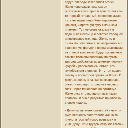
вдруг впереди затеплился огонек.
Женя ясно различала, как он
разгорается все ярче и ярче. И вот кто-
то черный, страшный, пронесся мимо,
чуть не задев лицо Жени огромным
крылом, и протянул руку к язычкам
пламени. Тут же огонь оказался в
ладони незнакомца и осветил холодное
и прекрасное его лицо. Женя, не в
силах пошевелиться, всматривалась в
склоненную фигуру с подрагивающими
за спиной крыльями. Вдруг крошечные
язычки пламени побежали по рукам
демона, добрались до длинных черных
кудрей и рассыпались, объяв его
голубоватым сиянием. И тут он поднял
голову и посмотрел прямо на Женю. И
девушка не смогла, как ни старалась,
отвести взгляд от страшных черных
глаз. Через мгновение он протянул
Жене руку с пляшущими язычками
пламени, и она с радостью приняла их
в свою ладонь.
- Деточка, вы меня слышите? - чья-то
рука бесцеремонно трясла Женю за
плечо, а громкий голос врывался в
уши. Девушка с трудом открыла глаза и