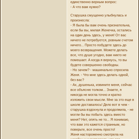
единственно верным вопрос:
- А что вам нужно?
Старушка смущенно улыбнулась и
произнесла:
- Я была бы вам очень признательна,
если бы вы, милая Женечка, остались
на один день здесь, у меня! От вас
ничего не потребуется, ровным счетом
ничего... Просто побудете здесь до
моего возвращения. Можете делать
все, что душе угодно, вам никто не
помешает. А когда я вернусь, то вы
будете совершенно свободны.
- Но зачем? - машинально спросила
Женя. - Что мне здесь делать одной,
без вас?
- Ах, душенька, извините меня, сейчас
все объясню толком... Знаете, я
никогда не могла точно и кратко
изложить свои мысли. Мне за это еще в
школе доставалось! Дело вот в чем -
старушка вздохнула и продолжила, - не
могли бы вы побыть здесь вместо
меня? Нет, опять не то... Я понимаю,
что вам это кажется странным, но
поверьте, все очень просто!
Женя настороженно смотрела на