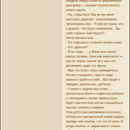
увидела перед собой встревоженную
красавицу с глазами изумительного
синего цвета.
- Ну, слава богу! Как же вы меня
напугали, дорогая! - взволнованно
проговорила она. - Я уже не знала, что
и думать - вы будто окаменели... Вы
себя хорошо чувствуете?
Женя прошептала:
- Он поделился со мной своим огнем...
- Кто, дорогая?
- Я не знаю... - у Жени все плыло
перед глазами, язык еле ворочался, и
она не знала, хватит ли у нее сил
договорить даже эту фразу.
- Вам это всего лишь привиделось!
Ничего страшного, просто надо
немного прийти в себя... Все будет в
порядке, уверяю вас, деточка!
- У меня в ладони был огонь... -
прошептала Женя и поднесла поближе
к слезящимся глазам правую руку,
будто там все еще могли сохраниться
язычки голубого пламени.
Она долго рассматривала иссохшую,
обтянутую пергаментной кожей ладонь,
прежде чем поняла, что это её рука. И
когда поняла, то закричала от ужаса.