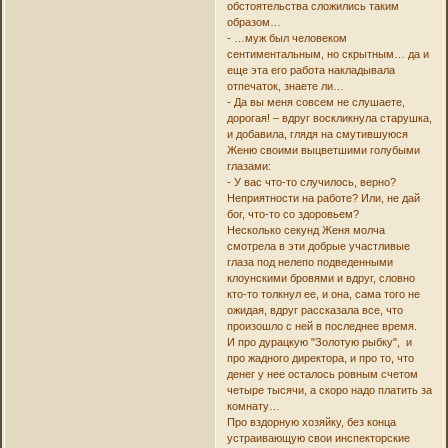
обстоятельства сложились таким
образом…
- …муж был человеком
сентиментальным, но скрытным… да и
еще эта его работа накладывала
отпечаток, знаете ли…
- Да вы меня совсем не слушаете,
дорогая! – вдруг воскликнула старушка,
и добавила, глядя на смутившуюся
Женю своими выцветшими голубыми
глазами:
- У вас что-то случилось, верно?
Неприятности на работе? Или, не дай
бог, что-то со здоровьем?
Несколько секунд Женя молча
смотрела в эти добрые участливые
глаза под нелепо подведенными
клоунскими бровями и вдруг, словно
кто-то толкнул ее, и она, сама того не
ожидая, вдруг рассказала все, что
произошло с ней в последнее время.
И про дурацкую "Золотую рыбку", и
про жадного директора, и про то, что
денег у нее осталось ровным счетом
четыре тысячи, а скоро надо платить за
комнату…
Про вздорную хозяйку, без конца
устраивающую свои инспекторские