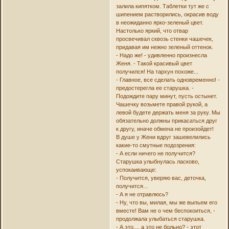
залила кипятком. Таблетки тут же с
шипением растворились, окрасив воду
в неожиданно ярко-зеленый цвет.
Настолько яркий, что отвар
просвечивал сквозь стенки чашечек,
придавая им нежно зеленый оттенок.
- Надо же! - удивленно произнесла
Женя. - Такой красивый цвет
получился! На тархун похоже...
- Главное, все сделать одновременно! -
предостерегла ее старушка. -
Подождите пару минут, пусть остынет.
Чашечку возьмете правой рукой, а
левой будете держать меня за руку. Мы
обязательно должны прикасаться друг
к другу, иначе обмена не произойдет!
В душе у Жени вдруг зашевелились
какие-то смутные подозрения:
- А если ничего не получится?
Старушка улыбнулась ласково,
успокаивающе:
- Получится, уверяю вас, деточка,
получится...
- А я не отравлюсь?
- Ну, что вы, милая, мы же выпьем его
вместе! Вам не о чем беспокоиться, -
продолжала улыбаться старушка.
- А это.... а это не больно? - этот