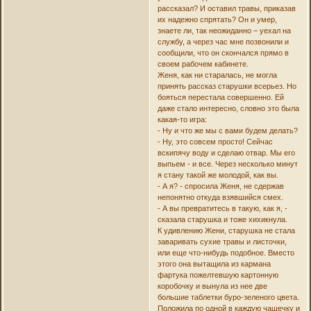
рассказал? И оставил травы, приказав
их надежно спрятать? Он и умер,
знаете ли, так неожиданно – уехал на
службу, а через час мне позвонили и
сообщили, что он скончался прямо в
своем рабочем кабинете.
Женя, как ни старалась, не могла
принять рассказ старушки всерьез. Но
бояться перестала совершенно. Ей
даже стало интересно, словно это была
какая-то игра:
- Ну и что же мы с вами будем делать?
- Ну, это совсем просто! Сейчас
вскипячу воду и сделаю отвар. Мы его
выпьем - и все. Через несколько минут
я стану такой же молодой, как вы.
- А я? - спросила Женя, не сдержав
непонятно откуда взявшийся смех.
- А вы превратитесь в такую, как я, -
сказала старушка и тоже хихикнула.
К удивлению Жени, старушка не стала
заваривать сухие травы и листочки,
или еще что-нибудь подобное. Вместо
этого она вытащила из кармана
фартука пожелтевшую картонную
коробочку и вынула из нее две
большие таблетки буро-зеленого цвета.
Положила по одной в каждую чашечку и