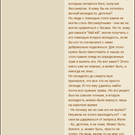
которым питаются боги, получая
бессмертие. А кому бы не хотелось
вечной молодости, деточка?
Но люди с помощью этого камня не
могли стать бессмертными - они же не
могли сравняться с богами. Но те, кому
доставался "бай юй", могли получить с
его помощью вторую молодость, если
бы кто-то согласился с ними
добровольно поделиться. Для этого
нужно было приготовить в чашах из
этого камня отвар из определенных
трав и выпить его. Но вот каких? Этого
никто уже не помнил, а может быть, и
никогда не знал...
Но незадолго до смерти муж
признался, что все это не просто
легенда. И что ему удалось найти
почти все нужные травы. Но его рецепт
был не совсем точным, и вторую
молодость можно было вернуть лишь
на короткое время.
- Но почему же он сам его не выпил?
Неужели не хотел омолодиться? – не
смогла удержаться от вопроса Женя.
- Ах, деточка, я не знаю. Может быть,
боялся, а, может быть, просто не
успел. Но ведь зачем-то он мне это