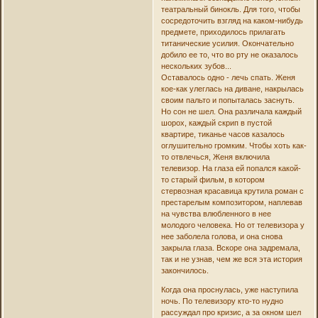
театральный бинокль. Для того, чтобы
сосредоточить взгляд на каком-нибудь
предмете, приходилось прилагать
титанические усилия. Окончательно
добило ее то, что во рту не оказалось
нескольких зубов...
Оставалось одно - лечь спать. Женя
кое-как улеглась на диване, накрылась
своим пальто и попыталась заснуть.
Но сон не шел. Она различала каждый
шорох, каждый скрип в пустой
квартире, тиканье часов казалось
оглушительно громким. Чтобы хоть как-
то отвлечься, Женя включила
телевизор. На глаза ей попался какой-
то старый фильм, в котором
стервозная красавица крутила роман с
престарелым композитором, наплевав
на чувства влюбленного в нее
молодого человека. Но от телевизора у
нее заболела голова, и она снова
закрыла глаза. Вскоре она задремала,
так и не узнав, чем же вся эта история
закончилось.
Когда она проснулась, уже наступила
ночь. По телевизору кто-то нудно
рассуждал про кризис, а за окном шел