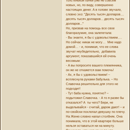
толстенькой пачки уже не совсем
новых, но, по виду, совершенно
настоящих денег. А в голове звучало,
словно эхо: "Десять тысяч долларов....
десять тысяч долларов... десять тысяч
долларов..."
Но, призвав на помощь все свое
благоразумие, она залепетала:
- Вы знаете, я бы с удовольствием….
Но сейчас никак не могу… Мне надо
домой… - и, понимая, что ее слова
звучат неубедительно, добавила
аргумент, показавшийся ей очень
весомым:
- А вы попросите вашего племянника,
он же не откажется вам помочь!
- Ах, я бы с удовольствием! –
всплеснула руками бабулька. – Но
Славочка решительно для этого не
подходит!
- Тут баба нужна, понятно? –
подытожил Славочка. - А то я разве бы
отказался? А ты чего? Бери, не
выделывайся - считай, даром дают! – и
по-свойски похлопал девушку по плечу.
На Женю словно напал столбняк. Она
понимала, что в этой квартире больше
нельзя оставаться ни на минуту.