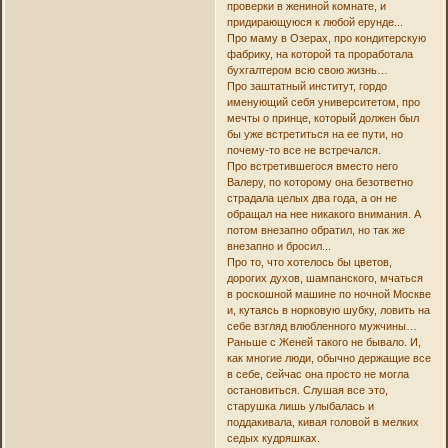
проверки в жениной комнате, и
придирающуюся к любой ерунде...
Про маму в Озерах, про кондитерскую
фабрику, на которой та проработала
бухгалтером всю свою жизнь…
Про заштатный институт, гордо
именующий себя университетом, про
мечты о принце, который должен был
бы уже встретиться на ее пути, но
почему-то все не встречался.
Про встретившегося вместо него
Валеру, по которому она безответно
страдала целых два года, а он не
обращал на нее никакого внимания. А
потом внезапно обратил, но так же
внезапно и бросил...
Про то, что хотелось бы цветов,
дорогих духов, шампанского, мчаться
в роскошной машине по ночной Москве
и, кутаясь в норковую шубку, ловить на
себе взгляд влюбленного мужчины…
Раньше с Женей такого не бывало. И,
как многие люди, обычно держащие все
в себе, сейчас она просто не могла
остановиться. Слушая все это,
старушка лишь улыбалась и
поддакивала, кивая головой в мелких
седых кудряшках.