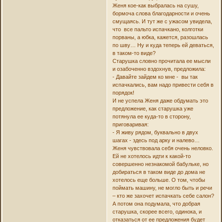
Женя кое-как выбралась на сушу,
бормоча слова благодарности и очень
смущаясь. И тут же с ужасом увидела,
что все пальто испачкано, колготки
порваны, а юбка, кажется, разошлась
по шву… Ну и куда теперь ей деваться,
в таком-то виде?
Старушка словно прочитала ее мысли
и озабоченно вздохнув, предложила:
- Давайте зайдем ко мне - вы так
испачкались, вам надо привести себя в
порядок!
И не успела Женя даже обдумать это
предложение, как старушка уже
потянула ее куда-то в сторону,
приговаривая:
- Я живу рядом, буквально в двух
шагах - здесь под арку и налево…
Женя чувствовала себя очень неловко.
Ей не хотелось идти к какой-то
совершенно незнакомой бабульке, но
добираться в таком виде до дома не
хотелось еще больше. О том, чтобы
поймать машину, не могло быть и речи
– кто же захочет испачкать себе салон?
А потом она подумала, что добрая
старушка, скорее всего, одинока, и
отказаться от ее предложения будет