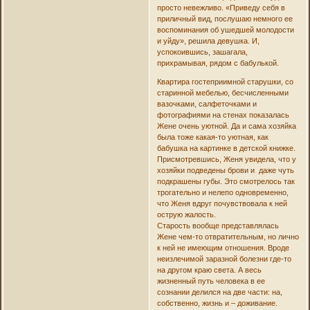
просто невежливо. «Приведу себя в
приличный вид, послушаю немного ее
воспоминания об ушедшей молодости
и уйду», решила девушка. И,
успокоившись, зашагала,
прихрамывая, рядом с бабулькой.
Квартира гостеприимной старушки, со
старинной мебелью, бесчисленными
вазочками, салфеточками и
фотографиями на стенах показалась
Жене очень уютной. Да и сама хозяйка
была тоже какая-то уютная, как
бабушка на картинке в детской книжке.
Присмотревшись, Женя увидела, что у
хозяйки подведены брови и даже чуть
подкрашены губы. Это смотрелось так
трогательно и нелепо одновременно,
что Женя вдруг почувствовала к ней
острую жалость.
Старость вообще представлялась
Жене чем-то отвратительным, но лично
к ней не имеющим отношения. Вроде
неизлечимой заразной болезни где-то
на другом краю света. А весь
жизненный путь человека в ее
сознании делился на две части: на,
собственно, жизнь и – доживание.