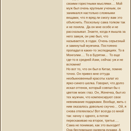
своими горестными мыслями…. Мой
муж был очень крупным ученым, он
занимался настолько сложными
вещами, что я вряд ли смогу вам это
объяснить. Поскольку сама толком так
и не поняла. Да он мне особо и не
рассказывал. Знаете, когда я вышла за
него замуж, он уже был, что
называется, в годах. Очень серьезный
и замкнутый мужчина. Постоянно
пропадал в каких-то экспедициях. То в
Монголии…. То в Бурятии... То еще
где-то в средней Азии, сейчас уж и не
вспомню!
Но вот то, что он был в Китае, помню
точно. Он привез мне оттуда
необыкновенный красоты халат из
ярко-синего шелка. Говорил, что долго
искал оттенок, который совпал бы с
цветом моих глаз. Он, Женечка, был из
тех мужчин, что компенсируют свое
невнимание подарками. Вообще, жить с
ним оказалось довольно скучно… Ой, я
снова отвлеклась! Вот всегда со мной
так: начну с одного, а потом
перескакиваю на второе, третье….
Сама не понимаю, как это выходит!
Она беспомощно развела руками. А