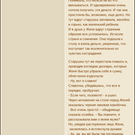
Понимала, что нельзя ни во что
ввязываться. И одновременно очень
хотела получить эти деньги. И так она
простояла бы, возможно, еще долго. Но
тут вдруг старушка заплакала, жалобно
и горько, как маленький ребенок.
И в душе у Жени вдруг странным
образом все успокоилось. Исчезли
страхи и сомнения. Она подошла к
столу и взяла деньги, уверенная, что
поступает так исключительно из
чувства сострадания.
Старушка тут же перестала плакать и,
проводив взглядом доллары, которые
Женя быстро убрала себе в сумку,
облегченно вздохнула:
- Ну, вот и славно!
Славочка, убедившись, что все в
порядке, пробурчал:
- Если чего, позовете! - и ушел.
Через мгновение на столе перед Женей
оказалась черная лаковая коробочка.
- Все очень просто! – ободряюще
сказала хозяйка. – Вы помните, я
рассказывала вам о моем муже?
Но, увидев растерянное лицо Жени,
засмеялась и всплеснула руками:
- Ах, да, вы же были так поглощены