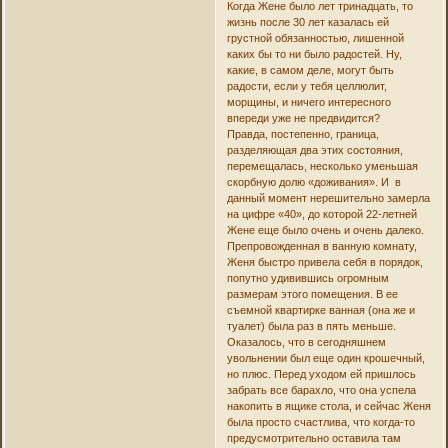
Когда Жене было лет тринадцать, то
жизнь после 30 лет казалась ей
грустной обязанностью, лишенной
каких бы то ни было радостей. Ну,
какие, в самом деле, могут быть
радости, если у тебя целлюлит,
морщины, и ничего интересного
впереди уже не предвидится?
Правда, постепенно, граница,
разделяющая два этих состояния,
перемещалась, несколько уменьшая
скорбную долю «доживания». И в
данный момент нерешительно замерла
на цифре «40», до которой 22-летней
Жене еще было очень и очень далеко.
Препровожденная в ванную комнату,
Женя быстро привела себя в порядок,
попутно удивившись огромным
размерам этого помещения. В ее
съемной квартирке ванная (она же и
туалет) была раз в пять меньше.
Оказалось, что в сегодняшнем
увольнении был еще один крошечный,
но плюс. Перед уходом ей пришлось
забрать все барахло, что она успела
накопить в ящике стола, и сейчас Женя
была просто счастлива, что когда-то
предусмотрительно оставила там