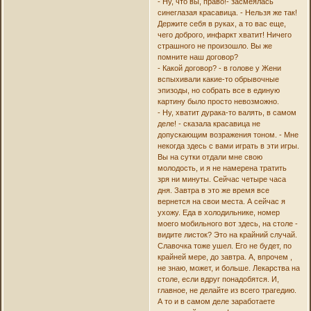
- Ну, что вы, право!- засмеялась
синеглазая красавица. - Нельзя же так!
Держите себя в руках, а то вас еще,
чего доброго, инфаркт хватит! Ничего
страшного не произошло. Вы же
помните наш договор?
- Какой договор? - в голове у Жени
вспыхивали какие-то обрывочные
эпизоды, но собрать все в единую
картину было просто невозможно.
- Ну, хватит дурака-то валять, в самом
деле! - сказала красавица не
допускающим возражения тоном. - Мне
некогда здесь с вами играть в эти игры.
Вы на сутки отдали мне свою
молодость, и я не намерена тратить
зря ни минуты. Сейчас четыре часа
дня. Завтра в это же время все
вернется на свои места. А сейчас я
ухожу. Еда в холодильнике, номер
моего мобильного вот здесь, на столе -
видите листок? Это на крайний случай.
Славочка тоже ушел. Его не будет, по
крайней мере, до завтра. А, впрочем ,
не знаю, может, и больше. Лекарства на
столе, если вдруг понадобятся. И,
главное, не делайте из всего трагедию.
А то и в самом деле заработаете