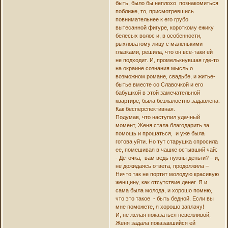
быть, было бы неплохо познакомиться
поближе, то, присмотревшись
повнимательнее к его грубо
вытесанной фигуре, короткому ежику
белесых волос и, в особенности,
рыхловатому лицу с маленькими
глазками, решила, что он все-таки ей
не подходит. И, промелькнувшая где-то
на окраине сознания мысль о
возможном романе, свадьбе, и житье-
бытье вместе со Славочкой и его
бабушкой в этой замечательной
квартире, была безжалостно задавлена.
Как бесперспективная.
Подумав, что наступил удачный
момент, Женя стала благодарить за
помощь и прощаться, и уже была
готова уйти. Но тут старушка спросила
ее, помешивая в чашке остывший чай:
- Деточка, вам ведь нужны деньги? – и,
не дожидаясь ответа, продолжила –
Ничто так не портит молодую красивую
женщину, как отсутствие денег. Я и
сама была молода, и хорошо помню,
что это такое - быть бедной. Если вы
мне поможете, я хорошо заплачу!
И, не желая показаться невежливой,
Женя задала показавшийся ей