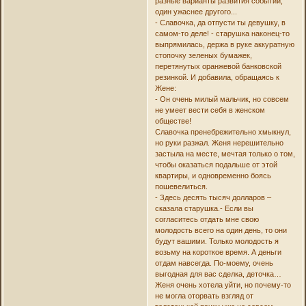
разные варианты развития событий,
один ужаснее другого...
- Славочка, да отпусти ты девушку, в
самом-то деле! - старушка наконец-то
выпрямилась, держа в руке аккуратную
стопочку зеленых бумажек,
перетянутых оранжевой банковской
резинкой. И добавила, обращаясь к
Жене:
- Он очень милый мальчик, но совсем
не умеет вести себя в женском
обществе!
Славочка пренебрежительно хмыкнул,
но руки разжал. Женя нерешительно
застыла на месте, мечтая только о том,
чтобы оказаться подальше от этой
квартиры, и одновременно боясь
пошевелиться.
- Здесь десять тысяч долларов –
сказала старушка.- Если вы
согласитесь отдать мне свою
молодость всего на один день, то они
будут вашими. Только молодость я
возьму на короткое время. А деньги
отдам навсегда. По-моему, очень
выгодная для вас сделка, деточка…
Женя очень хотела уйти, но почему-то
не могла оторвать взгляд от