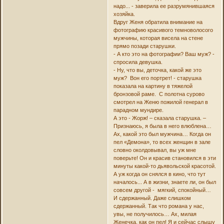
надо... - заверила ее разрумянившаяся
хозяйка.
Вдруг Женя обратила внимание на
фотографию красивого темноволосого
мужчины, которая висела на стене
прямо позади старушки.
- А кто это на фотографии? Ваш муж? -
спросила девушка.
- Ну, что вы, деточка, какой же это
муж? Вон его портрет! - старушка
показала на картину в тяжелой
бронзовой раме. С полотна сурово
смотрел на Женю пожилой генерал в
парадном мундире.
А это - Жорж! – сказала старушка. –
Признаюсь, я была в него влюблена…
Ах, какой это был мужчина… Когда он
пел «Демона», то всех женщин в зале
словно околдовывал, вы уж мне
поверьте! Он и красив становился в эти
минуты какой-то дьявольской красотой.
А уж когда он снялся в кино, что тут
началось... А в жизни, знаете ли, он был
совсем другой - мягкий, спокойный…
И сдержанный. Даже слишком
сдержанный. Так что романа у нас,
увы, не получилось… Ах, милая
Женечка, как он пел! Я и сейчас слышу