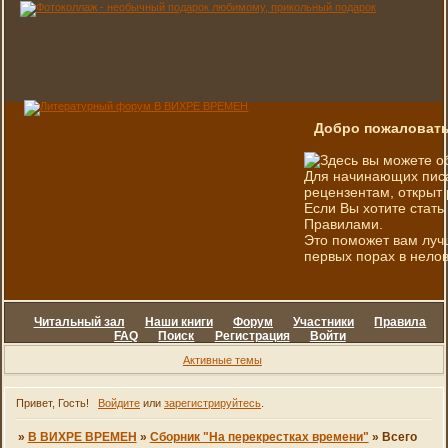
Добро пожаловать
Здесь вы можете о
Для начинающих писа
рецензентам, открыт 
Если Вы хотите стать
Правилами.
Это поможет вам луч
первых порах в нелов
Читальный зал
Наши книги
Форум
Участники
Правила
FAQ
Поиск
Регистрация
Войти
Активные темы
Привет, Гость!
Войдите
или
зарегистрируйтесь
.
»
В ВИХРЕ ВРЕМЕН
»
Сборник "На перекрестках времени"
»
Всего