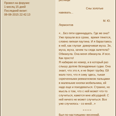
Провел на форуме:
1 месяц 15 дней
Сны золотые
Последний визит:
навевать...
08-08-2015 22:42:13
М. Ю.
Лермонтов
«…Без пяти одиннадцать. Где же она?
Уже прошли все сроки, время тянется,
словно липкая паутина. И я барахтаюсь
в ней, как глупая доверчивая муха. Эх,
муха, муха, зачем ты сюда залетела?
Обманула. Она меня обманула. И все.
Как просто!
Я набираю ее номер, и в который раз
слышу долгие безнадежные гудки. Она
знает, что это я, и не берет трубку. Ей
мало того, что я сижу здесь, тыкая
скрюченными ревматизмом пальцами
в маленькие кнопки мобильника, ей
надо еще и поиздеваться. Странно, но
мысль о том, что с ней может что-то
случиться, кажется мне абсурдной. С
ней ничего не может случиться. Все
уже случилось - со мной...»
* * * * *
Был по-настоящему весенний,