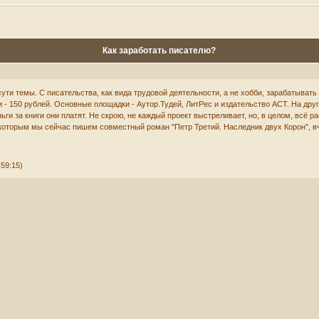
Как заработать писателю?
 сути темы. С писательства, как вида трудовой деятельности, а не хобби, зарабатыват
ги - 150 рублей. Основные площадки - Аутор.Тудей, ЛитРес и издательство АСТ. На др
ьги за книги они платят. Не скрою, не каждый проект выстреливает, но, в целом, всё 
 которым мы сейчас пишем совместный роман "Петр Третий. Наследник двух Корон", вч
59:15)