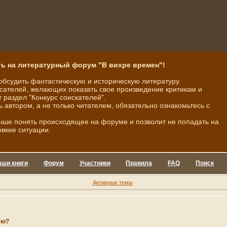
ь на литературный форум "В вихре времен"!
обсудить фантастическую и историческую литературу.
ателей, желающих показать свое произведение критикам и
 раздел "Конкурс соискателей".
ь автором, а не только читателем, обязательно ознакомьтесь с
чше понять происходящее на форуме и позволит не попадать на
овкие ситуации.
аши книги
Форум
Участники
Правила
FAQ
Поиск
Активные темы
лю?