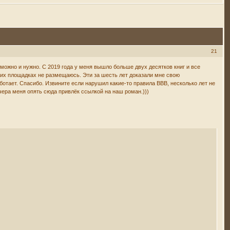
21
ь можно и нужно. С 2019 года у меня вышло больше двух десятков книг и все
угих площадках не размещаюсь. Эти за шесть лет доказали мне свою
работает. Спасибо. Извините если нарушил какие-то правила ВВВ, несколько лет не
ера меня опять сюда привлёк ссылкой на наш роман.)))