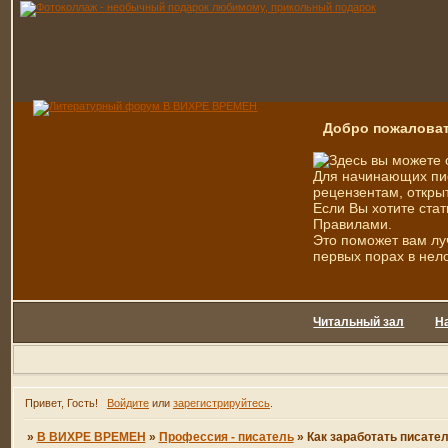
Добро пожаловат
Здесь вы можете 
Для начинающих пис
рецензентам, открыт
Если Вы хотите стат
Правилами.
Это поможет вам лу
первых порах в нел
Читальный зал
Н
Привет, Гость!
Войдите
или
зарегистрируйтесь
.
»
В ВИХРЕ ВРЕМЕН
»
Профессия - писатель
»
Как заработать писате