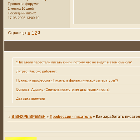
Провел на форуме:
1 месяц 10 дней
Последний визит:
17-06-2025 13:00:19
Страница:
«
1
2
3
"Писатели перестали писать книги, потому что не видят в этом смысла"
Литрес. Как оно работает.
Нужна ли профессия «Писатель фантастической литературы"?
Вопросы Админу (Сначала посмотрите два первых поста)
Два лика времени
»
В ВИХРЕ ВРЕМЕН
»
Профессия - писатель
»
Как заработать писате