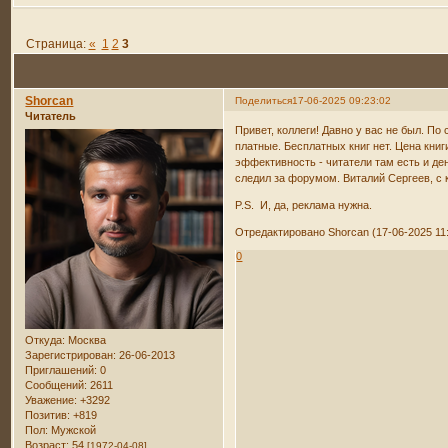
Страница:
«
1
2
3
Shorcan
Поделиться
17-06-2025 09:23:02
Читатель
Привет, коллеги! Давно у вас не был. По
платные. Бесплатных книг нет. Цена кни
эффективность - читатели там есть и ден
следил за форумом. Виталий Сергеев, с
P.S. И, да, реклама нужна.
Отредактировано Shorcan (17-06-2025 11:
0
Откуда:
Москва
Зарегистрирован
: 26-06-2013
Приглашений:
0
Сообщений:
2611
Уважение:
+3292
Позитив:
+819
Пол:
Мужской
Возраст:
54
[1972-04-08]