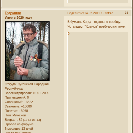
Годзилко
28
Поделиться
14-06-2011 19:09:45
Умер в 2020 году
В бумаге. Когда - отдельно сообщу.
Чота вдруг "Крылов" возбудился тоже.
0
Откуда:
Луганская Народная
Республика
Зарегистрирован
: 16-01-2009
Приглашений:
0
Сообщений:
13322
Уважение:
+10080
Позитив:
+3968
Пол:
Мужской
Возраст:
52
[1973-08-13]
Провел на форуме:
8 месяцев 13 дней
Последний визит: