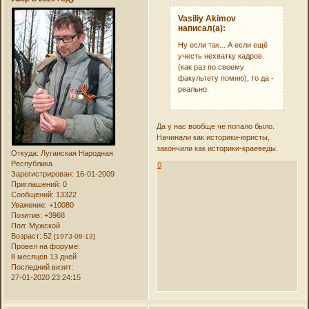
Vasiliy Akimov
написал(а):
Ну если так... А если ещё
учесть нехватку кадров
(как раз по своему
факультету помню), то да -
реально.
Да у нас вообще че попало было.
Начинали как историки-юристы,
закончили как историки-краеведы.
Откуда:
Луганская Народная
Республика
0
Зарегистрирован
: 16-01-2009
Приглашений:
0
Сообщений:
13322
Уважение:
+10080
Позитив:
+3968
Пол:
Мужской
Возраст:
52
[1973-08-13]
Провел на форуме:
8 месяцев 13 дней
Последний визит:
27-01-2020 23:24:15