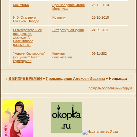
МАТУШКА
Произведения Игоря
23-12-2014
Мельника
И.В. Сталин- о
История
25-10-2010
Русском Народе
О литературе и ее
Литературная кухня
24-09-2011
восприятии.
Доклады А.
Валентинова
разных лет.
"Короли без короны"
Конкурс
09-11-2024
(из цикла "Виват,
соискателей
Бургундия!"
»
В ВИХРЕ ВРЕМЕН
»
Произведения Алексея Ивакина
»
Неправда
создать бесплатный форум