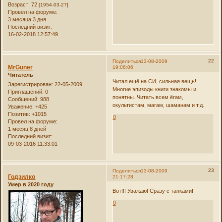
Возраст:
72
[1954-03-27]
Провел на форуме:
3 месяца 3 дня
Последний визит:
16-02-2018 12:57:49
22
Поделиться
13-08-2009
MrGuner
19:06:06
Читатель
Читал ещё на СИ, сильная вещь!
Зарегистрирован
: 22-05-2009
Многие эпизоды книги знакомы и
Приглашений:
0
понятны. Читать всем ёгам,
Сообщений:
988
окультистам, магам, шаманам и т.д.
Уважение:
+425
Позитив:
+1015
0
Провел на форуме:
1 месяц 8 дней
Последний визит:
09-03-2016 11:33:01
23
Поделиться
13-08-2009
Годзилко
21:17:28
Умер в 2020 году
Вот!!! Уважаю! Сразу с тапками!
0