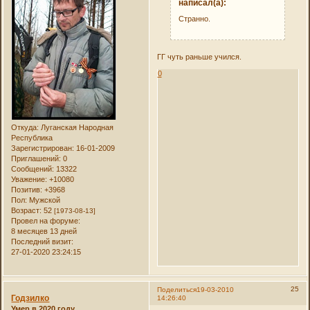
написал(а):
Странно.
ГГ чуть раньше учился.
0
Откуда:
Луганская Народная
Республика
Зарегистрирован
: 16-01-2009
Приглашений:
0
Сообщений:
13322
Уважение:
+10080
Позитив:
+3968
Пол:
Мужской
Возраст:
52
[1973-08-13]
Провел на форуме:
8 месяцев 13 дней
Последний визит:
27-01-2020 23:24:15
25
Поделиться
19-03-2010
Годзилко
14:26:40
Умер в 2020 году