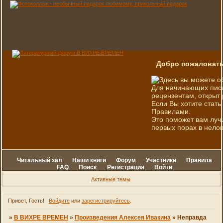
Добро пожаловать
Здесь вы можете о
Для начинающих писа
рецензентам, открыт 
Если Вы хотите стать
Правилами.
Это поможет вам луч
первых порах в нелов
Читальный зал
Наши книги
Форум
Участники
Правила
FAQ
Поиск
Регистрация
Войти
Активные темы
Привет, Гость!
Войдите
или
зарегистрируйтесь
.
»
В ВИХРЕ ВРЕМЕН
»
Произведения Алексея Ивакина
»
Неправда