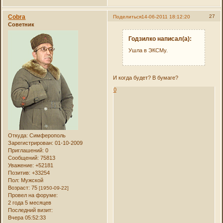
Cobra
27
Поделиться
14-06-2011 18:12:20
Советник
Годзилко написал(а):
Ушла в ЭКСМу.
И когда будет? В бумаге?
0
Откуда:
Симферополь
Зарегистрирован
: 01-10-2009
Приглашений:
0
Сообщений:
75813
Уважение:
+52181
Позитив:
+33254
Пол:
Мужской
Возраст:
75
[1950-09-22]
Провел на форуме:
2 года 5 месяцев
Последний визит:
Вчера 05:52:33