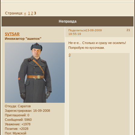
Страница:
«
1
2
3
Неправда
21
Поделиться
13-08-2009
SVTSAR
18:55:19
Инквизитор "ашипок"
Не-е-е... Столько и сразу не осилить!
Попробую по кусочкам.
0
Откуда:
Саратов
Зарегистрирован
: 16-09-2008
Приглашений:
0
Сообщений:
5960
Уважение:
+1978
Позитив:
+2028
Пол:
Мужской