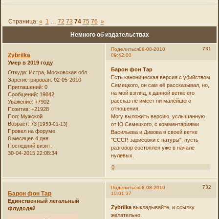
Страница:
«
1
…
72
73
74
75
76
»
Немного об издательствах
731
Поделиться
08-08-2010
Zybrilka
09:42:00
Умер в 2019 году
Барон фон Тар
Откуда:
Истра, Московская обл.
Есть каноническая версия с убийством
Зарегистрирован
: 02-05-2010
Семецкого, он сам её рассказывал, но,
Приглашений:
0
на мой взгляд, к данной ветке его
Сообщений:
19842
рассказ не имеет ни малейшего
Уважение:
+7902
отношения.
Позитив:
+21928
Пол:
Мужской
Могу выложить версию, услышанную
Возраст:
73
[1953-01-13]
от Ю.Семецкого, с комментариями
Провел на форуме:
Васильева и Дивова в своей ветке
8 месяцев 4 дня
"СССР, зарисовки с натуры", пусть
Последний визит:
разговор состоялся уже в начале
30-04-2015 22:08:34
нулевых.
0
732
Поделиться
08-08-2010
Барон фон Тар
10:01:37
Единственный легальный
Zybrilka
выкладывайте, и ссылку
флудодей
желательно.