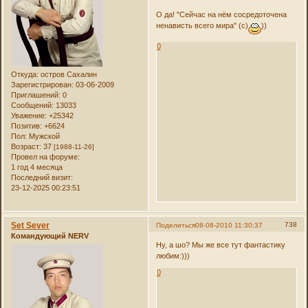
О да! "Сейчас на нём сосредоточена
ненависть всего мира" (с)
))
0
Откуда:
остров Сахалин
Зарегистрирован
: 03-06-2009
Приглашений:
0
Сообщений:
13033
Уважение:
+25342
Позитив:
+6624
Пол:
Мужской
Возраст:
37
[1988-11-26]
Провел на форуме:
1 год 4 месяца
Последний визит:
23-12-2025 00:23:51
Set Sever
738
Поделиться
08-08-2010 11:30:37
Командующий NERV
Ну, а шо? Мы же все тут фантастику
любим:)))
0