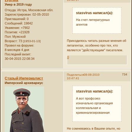
Умер в 2019 году
Откуда:
Истра, Московская обл.
stasvirus написал(а):
Зарегистрирован
: 02-05-2010
Приглашений:
0
На счет литературных
Сообщений:
19842
агентов
Уважение:
+7902
Позитив:
+21928
Пол:
Мужской
Приходилось читать разные мнения об
Возраст:
73
[1953-01-13]
литагентах, особенно про тех, кто
Провел на форуме:
8 месяцев 4 дня
является "действующим" писателем.
Последний визит:
0
30-04-2015 22:08:34
734
Поделиться
08-08-2010
Старый Империалист
10:47:41
Имперский архивариус
stasvirus написал(а):
А вот профсоюз
изначально организация
коллегиальная и
криминализированная
Не сомневаюсь в Вашем опыте, но