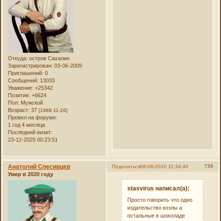
Откуда:
остров Сахалин
Зарегистрирован
: 03-06-2009
Приглашений:
0
Сообщений:
13033
Уважение:
+25342
Позитив:
+6624
Пол:
Мужской
Возраст:
37
[1988-11-26]
Провел на форуме:
1 год 4 месяца
Последний визит:
23-12-2025 00:23:51
Анатолий Спесивцев
739
Поделиться
08-08-2010 11:34:40
Умер в 2020 году
stasvirus написал(а):
Просто говорить что одно
издательство козлы а
остальные в шоколаде