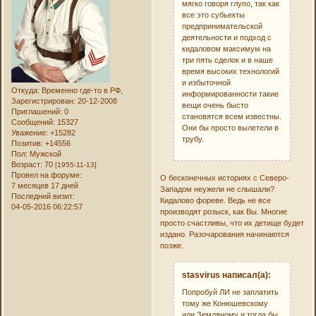
мягко говоря глупо, так как
все это субьекты
предпринимательской
деятельности и подход с
кидаловом максимум на
три пять сделок и в наше
время высоких технологий
и избыточной
Откуда:
Временно где-то в РФ,
информированности такие
Зарегистрирован
: 20-12-2008
вещи очень бысто
Приглашений:
0
становятся всем известны.
Сообщений:
15327
Они бы просто вылетели в
Уважение:
+15282
трубу.
Позитив:
+14556
Пол:
Мужской
Возраст:
70
[1955-11-13]
Провел на форуме:
О бесконечных историях с Северо-
7 месяцев 17 дней
Западом неужели не слышали?
Последний визит:
Кидалово фореве. Ведь не все
04-05-2016 06:22:57
производят розыск, как Вы. Многие
просто счастливы, что их детище будет
издано. Разочарования начинаются
позже.
stasvirus написал(а):
Попробуй ЛИ не заплатить
тому же Конюшевскому
или Земляному и тогда бы