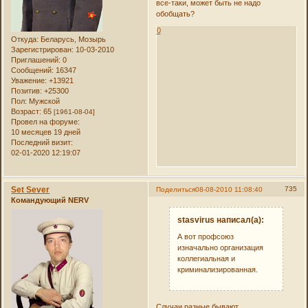
все-таки, может быть не надо
обобщать?
0
Откуда:
Беларусь, Мозырь
Зарегистрирован
: 10-03-2010
Приглашений:
0
Сообщений:
16347
Уважение:
+13921
Позитив:
+25300
Пол:
Мужской
Возраст:
65
[1961-08-04]
Провел на форуме:
10 месяцев 19 дней
Последний визит:
02-01-2020 12:19:07
Set Sever
735
Поделиться
08-08-2010 11:08:40
Командующий NERV
stasvirus написал(а):
А вот профсоюз
изначально организация
коллегиальная и
криминализированная.
Случаи разные бывают