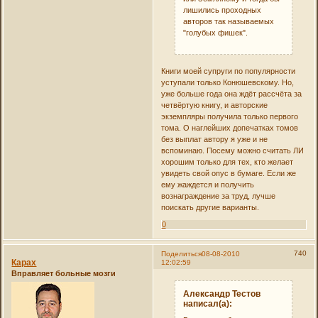
лишились проходных
авторов так называемых
"голубых фишек".
Книги моей супруги по популярности
уступали только Конюшевскому. Но,
уже больше года она ждёт рассчёта за
четвёртую книгу, и авторские
экземпляры получила только первого
тома. О наглейших допечатках томов
без выплат автору я уже и не
вспоминаю. Посему можно считать ЛИ
хорошим только для тех, кто желает
увидеть свой опус в бумаге. Если же
ему жаждется и получить
вознаграждение за труд, лучше
поискать другие варианты.
0
740
Поделиться
08-08-2010
Карах
12:02:59
Вправляет больные мозги
Александр Тестов
написал(а):