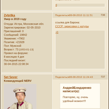
0
Zybrilka
736
Поделиться
08-08-2010 11:11:51
Умер в 2019 году
ссылка для Барона:
Откуда:
Истра, Московская обл.
СССР: зарисовки с натуры
Зарегистрирован
: 02-05-2010
Приглашений:
0
+1
Сообщений:
19842
Уважение:
+7902
Позитив:
+21928
Пол:
Мужской
Возраст:
73
[1953-01-13]
Провел на форуме:
8 месяцев 4 дня
Последний визит:
30-04-2015 22:08:34
Set Sever
737
Поделиться
08-08-2010 11:24:43
Командующий NERV
АндрейБондаренко
написал(а):
Повторяю, ну, очень
удобный момент!!!