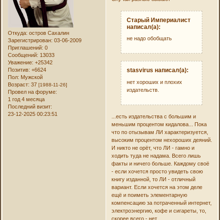
Старый Империалист
написал(а):
Откуда:
остров Сахалин
не надо обобщать
Зарегистрирован
: 03-06-2009
Приглашений:
0
Сообщений:
13033
Уважение:
+25342
Позитив:
+6624
stasvirus написал(а):
Пол:
Мужской
нет хороших и плохих
Возраст:
37
[1988-11-26]
издательств.
Провел на форуме:
1 год 4 месяца
Последний визит:
23-12-2025 00:23:51
...есть издательства с большим и
меньшим процентом кидалова... Пока
что по отызывам ЛИ характеризуется,
высоким процентом нехороших деяний.
И никто не орёт, что ЛИ - гамно и
ходить туда не надама. Всего лишь
факты и ничего больше. Каждому своё
- если хочется просто увидеть свою
книгу изданной, то ЛИ - отличный
вариант. Если хочется на этом деле
ещё и поиметь элементарную
компенсацию за потраченный интернет,
электроэнергию, кофе и сигареты, то,
скорее всего - нет...