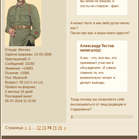
Вы меня не банили, и
посты не стирали - факт.
А может быть я как-либо ругал лично
вас?
Писал про вас и ваши книги гадости?
Александр Тестов
Откуда:
Москва
написал(а):
Зарегистрирован
: 13-03-2006
А мы - это, все мы, кто
Приглашений:
0
принимает участие в
Сообщений:
15255
обсуждениях. И самое
Уважение:
+14681
главное те, кто
Позитив:
+3366
внимательно читает и
Пол:
Мужской
Возраст:
55
делает выводы.
[1971-03-13]
Провел на форуме:
2 месяца 19 дней
Последний визит:
Тогда почему вы позволяете себе
05-07-2018 11:15:50
высказываться от лица редакции и
Сидоровича?
0
Страница:
«
1
…
72
73
74
75
76
»