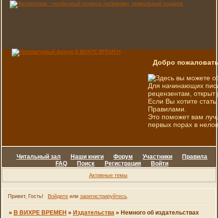
Добро пожаловать
Здесь вы можете о
Для начинающих писа
рецензентам, открыт 
Если Вы хотите стать
Правилами.
Это поможет вам луч
первых порах в нелов
Читальный зал
Наши книги
Форум
Участники
Правила
FAQ
Поиск
Регистрация
Войти
Активные темы
Привет, Гость!
Войдите
или
зарегистрируйтесь
.
»
В ВИХРЕ ВРЕМЕН
»
Издательства
»
Немного об издательствах