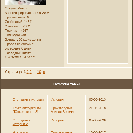
Откуда:
Минск
Зарегистрирован
: 04-09-2008
Приглашений:
0
Сообщений:
14641
Уважение:
+7902
Позитив:
+4267
Пол:
Мужской
Возраст:
50
[1975-10-28]
Провел на форуме:
5 месяцев 0 дней
Последний визит:
18-09-2014 14:44:12
Страница:
1
2
3
…
10
»
Похожие темы
Этот день в истории
История
05-03-2013
Точка бифуркации
Произведения
21-03-2018
(Юрьев день - 3)
Андрея Величко
Этот день в
История
05-08-2026
истории-2
Чужое место
Произведения
16-08-2017