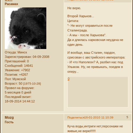
Расамах
Не верю.
Второй Харьков...
Цитата:
"- Не могут оправиться после
Сталинграда.
- А мы - после Харькова".
Да и длилась харковская неудача не
один день.
Откуда:
Минск
И вообще, ваш Сталин, пардон,
Зарегистрирован
: 04-09-2008
срисован с австрийского императора:
Приглашений:
0
- И что Наполеон? А, разбил нас под
Сообщений:
14641
Ульмом. Ну, не привыкать, поедем в
Уважение:
+7902
оперу...
Позитив:
+4267
0
Пол:
Мужской
Возраст:
50
[1975-10-28]
Провел на форуме:
5 месяцев 0 дней
Последний визит:
18-09-2014 14:44:12
Mozg
5
Поделиться
16-01-2010 11:10:39
Гость
Куча воды,интриги нет,персонажи не
живые,не верю!!!!!!