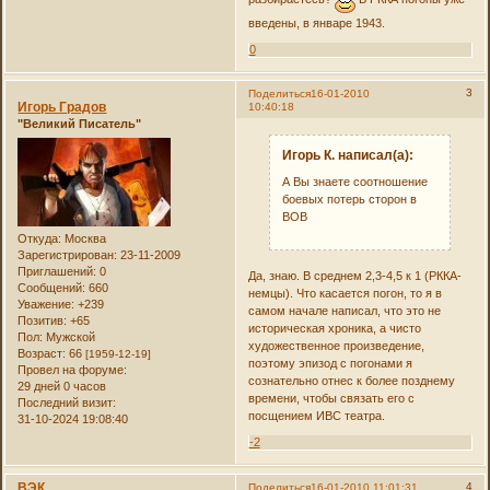
введены, в январе 1943.
0
3
Поделиться
16-01-2010
Игорь Градов
10:40:18
"Великий Писатель"
Игорь К. написал(а):
А Вы знаете соотношение
боевых потерь сторон в
ВОВ
Откуда:
Москва
Зарегистрирован
: 23-11-2009
Приглашений:
0
Да, знаю. В среднем 2,3-4,5 к 1 (РККА-
Сообщений:
660
немцы). Что касается погон, то я в
Уважение:
+239
самом начале написал, что это не
Позитив:
+65
историческая хроника, а чисто
Пол:
Мужской
художественное произведение,
Возраст:
66
[1959-12-19]
поэтому эпизод с погонами я
Провел на форуме:
сознательно отнес к более позднему
29 дней 0 часов
времени, чтобы связать его с
Последний визит:
посщением ИВС театра.
31-10-2024 19:08:40
-2
ВЭК
4
Поделиться
16-01-2010 11:01:31