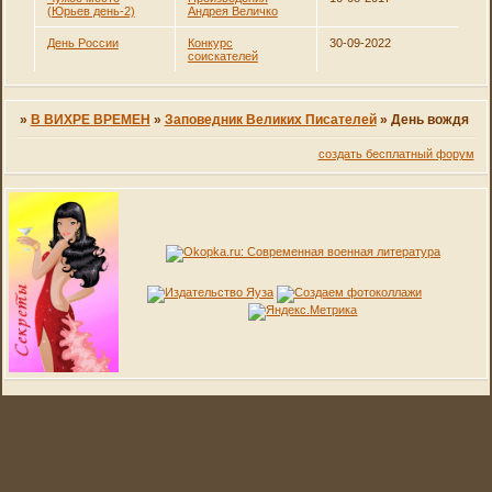
(Юрьев день-2)
Андрея Величко
День России
Конкурс
30-09-2022
соискателей
»
В ВИХРЕ ВРЕМЕН
»
Заповедник Великих Писателей
»
День вождя
создать бесплатный форум