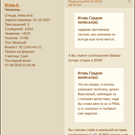
2
Поделиться
16-01-2010
Игорь К.
09:40:54
Читатель
Откуда:
Алма-Ата
Игорь Градов
Зарегистрирован
: 01-10-2007
написал(а):
Приглашений:
0
Сообщений:
11610
задавим противника
Уважение:
+4570
числом, раз умением не
Позитив:
+2788
всегда еще получается...
Пол:
Мужской
Возраст:
62
[1963-08-27]
Провел на форуме:
А Вы знаете соотношение боевых
3 месяца 3 дня
потерь сторон в ВОВ?
Последний визит:
07-08-2026 23:43:36
Игорь Градов
написал(а):
Что ни говори, а погоны
украшают мужчину, думал
Верховный, наблюдая за
статными артистами, надо
бы снова ввести их в РККА,
а то «шпалы» и «кубики»
уже надоели.
Вы совсем слабо в реальной истории
разбираетесь?
В РККА погоны уже