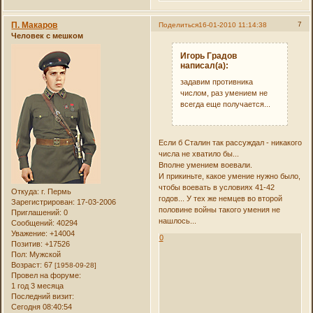
П. Макаров
7
Поделиться
16-01-2010 11:14:38
Человек с мешком
Игорь Градов
написал(а):
задавим противника
числом, раз умением не
всегда еще получается...
Если б Сталин так рассуждал - никакого
числа не хватило бы...
Вполне умением воевали.
И прикиньте, какое умение нужно было,
чтобы воевать в условиях 41-42
Откуда:
г. Пермь
годов... У тех же немцев во второй
Зарегистрирован
: 17-03-2006
половине войны такого умения не
Приглашений:
0
нашлось...
Сообщений:
40294
Уважение:
+14004
0
Позитив:
+17526
Пол:
Мужской
Возраст:
67
[1958-09-28]
Провел на форуме:
1 год 3 месяца
Последний визит:
Сегодня 08:40:54