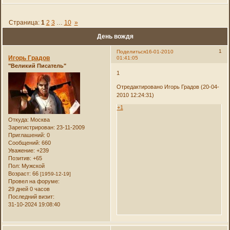
Страница:
1
2
3
…
10
»
День вождя
1
Поделиться
16-01-2010
Игорь Градов
01:41:05
"Великий Писатель"
1
Отредактировано Игорь Градов (20-04-
2010 12:24:31)
+1
Откуда:
Москва
Зарегистрирован
: 23-11-2009
Приглашений:
0
Сообщений:
660
Уважение:
+239
Позитив:
+65
Пол:
Мужской
Возраст:
66
[1959-12-19]
Провел на форуме:
29 дней 0 часов
Последний визит:
31-10-2024 19:08:40