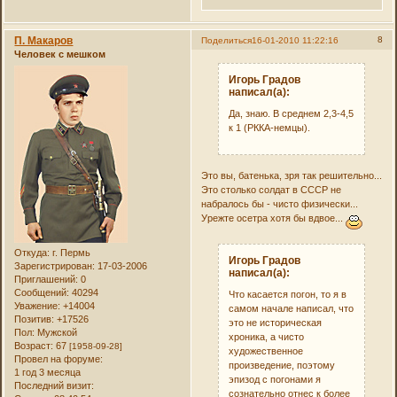
П. Макаров
8
Поделиться
16-01-2010 11:22:16
Человек с мешком
Игорь Градов
написал(а):
Да, знаю. В среднем 2,3-4,5
к 1 (РККА-немцы).
Это вы, батенька, зря так решительно...
Это столько солдат в СССР не
набралось бы - чисто физически...
Урежте осетра хотя бы вдвое...
Откуда:
г. Пермь
Игорь Градов
Зарегистрирован
: 17-03-2006
написал(а):
Приглашений:
0
Сообщений:
40294
Что касается погон, то я в
Уважение:
+14004
самом начале написал, что
Позитив:
+17526
это не историческая
Пол:
Мужской
хроника, а чисто
Возраст:
67
[1958-09-28]
художественное
Провел на форуме:
произведение, поэтому
1 год 3 месяца
эпизод с погонами я
Последний визит:
сознательно отнес к более