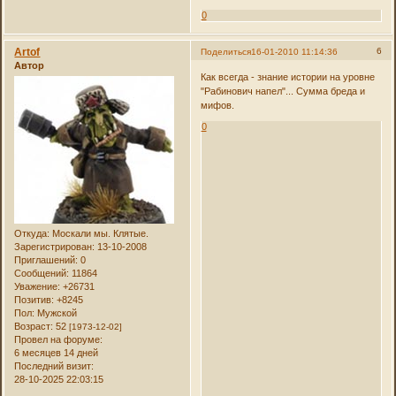
0
Artof
6
Поделиться
16-01-2010 11:14:36
Автор
Как всегда - знание истории на уровне
"Рабинович напел"... Сумма бреда и
мифов.
0
Откуда:
Москали мы. Клятые.
Зарегистрирован
: 13-10-2008
Приглашений:
0
Сообщений:
11864
Уважение:
+26731
Позитив:
+8245
Пол:
Мужской
Возраст:
52
[1973-12-02]
Провел на форуме:
6 месяцев 14 дней
Последний визит:
28-10-2025 22:03:15