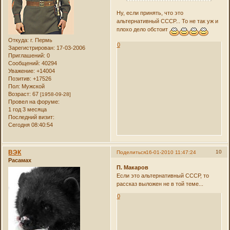
Ну, если принять, что это
альтернативный СССР... То не так уж и
плохо дело обстоит
Откуда:
г. Пермь
0
Зарегистрирован
: 17-03-2006
Приглашений:
0
Сообщений:
40294
Уважение:
+14004
Позитив:
+17526
Пол:
Мужской
Возраст:
67
[1958-09-28]
Провел на форуме:
1 год 3 месяца
Последний визит:
Сегодня 08:40:54
ВЭК
10
Поделиться
16-01-2010 11:47:24
Расамах
П. Макаров
Если это альтернативный СССР, то
рассказ выложен не в той теме...
0