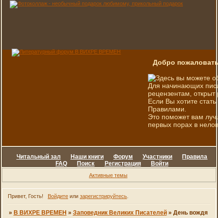
Добро пожаловать
Здесь вы можете о
Для начинающих писа
рецензентам, открыт 
Если Вы хотите стать
Правилами.
Это поможет вам луч
первых порах в нелов
Читальный зал
Наши книги
Форум
Участники
Правила
FAQ
Поиск
Регистрация
Войти
Активные темы
Привет, Гость!
Войдите
или
зарегистрируйтесь
.
»
В ВИХРЕ ВРЕМЕН
»
Заповедник Великих Писателей
»
День вождя