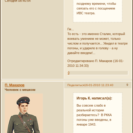
Сегодня 08:40:54
позднему времени, чтобы
связать его с посщением
ИВС театра.
Гм...
То есть - это именно Сталин, который
воевать умением не может, только
числом и получается... Увидел в театре
погоны, и ударило в голову - а ну
давайте введем!...
Отредактировано П. Макаров (16-01-
2010 11:34:33)
0
П. Макаров
9
Поделиться
16-01-2010 11:23:40
Человек с мешком
Игорь К. написал(а):
Вы совсем слабо в
реальной истории
разбираетесь? В РККА
погоны уже введены, в
январе 1943.