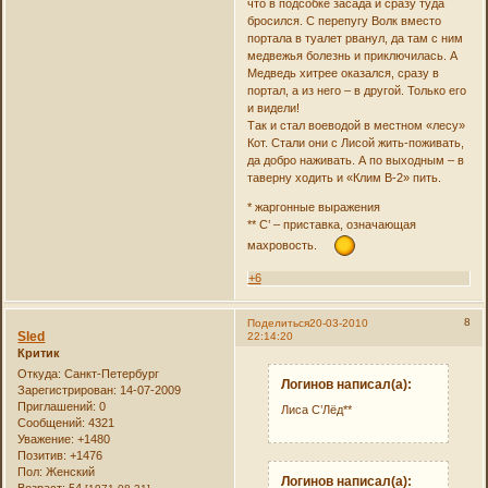
что в подсобке засада и сразу туда
бросился. С перепугу Волк вместо
портала в туалет рванул, да там с ним
медвежья болезнь и приключилась. А
Медведь хитрее оказался, сразу в
портал, а из него – в другой. Только его
и видели!
Так и стал воеводой в местном «лесу»
Кот. Стали они с Лисой жить-поживать,
да добро наживать. А по выходным – в
таверну ходить и «Клим В-2» пить.
* жаргонные выражения
** С’ – приставка, означающая
махровость.
+6
8
Поделиться
20-03-2010
Sled
22:14:20
Критик
Откуда:
Санкт-Петербург
Логинов написал(а):
Зарегистрирован
: 14-07-2009
Приглашений:
0
Лиса С’Лёд**
Сообщений:
4321
Уважение:
+1480
Позитив:
+1476
Пол:
Женский
Логинов написал(а):