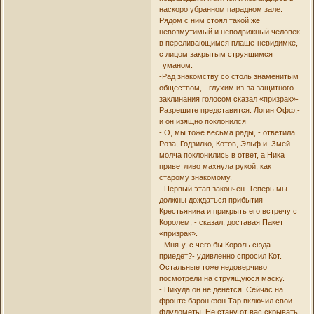
наскоро убранном парадном зале.
Рядом с ним стоял такой же
невозмутимый и неподвижный человек
в переливающимся плаще-невидимке,
с лицом закрытым струящимся
туманом.
-Рад знакомству со столь знаменитым
обществом, - глухим из-за защитного
заклинания голосом сказал «призрак»-
Разрешите представится. Логин Офф,-
и он изящно поклонился
- О, мы тоже весьма рады, - ответила
Роза, Годзилко, Котов, Эльф и Змей
молча поклонились в ответ, а Ника
приветливо махнула рукой, как
старому знакомому.
- Первый этап закончен. Теперь мы
должны дождаться прибытия
Крестьянина и прикрыть его встречу с
Королем, - сказал, доставая Пакет
«призрак».
- Мня-у, с чего бы Король сюда
приедет?- удивленно спросил Кот.
Остальные тоже недоверчиво
посмотрели на струящуюся маску.
- Никуда он не денется. Сейчас на
фронте барон фон Тар включил свои
флудометы. Не стану от вас скрывать,