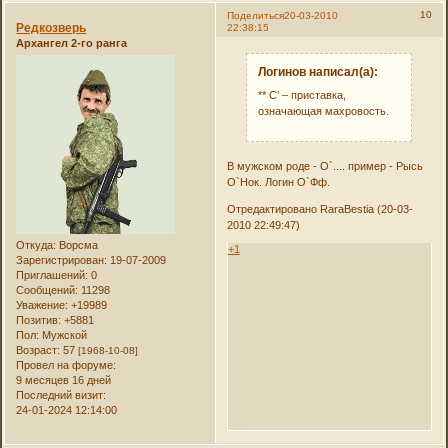
10
Поделиться
20-03-2010
Редкозверь
22:38:15
Архангел 2-го ранга
Логинов написал(а):
** С’ – приставка,
означающая махровость.
В мужском роде - О`.... пример - Рысь
О`Нок. Логин О`Фф.
Отредактировано RaraBestia (20-03-
2010 22:49:47)
Откуда:
Ворсма
+1
Зарегистрирован
: 19-07-2009
Приглашений:
0
Сообщений:
11298
Уважение:
+19989
Позитив:
+5881
Пол:
Мужской
Возраст:
57
[1968-10-08]
Провел на форуме:
9 месяцев 16 дней
Последний визит:
24-01-2024 12:14:00