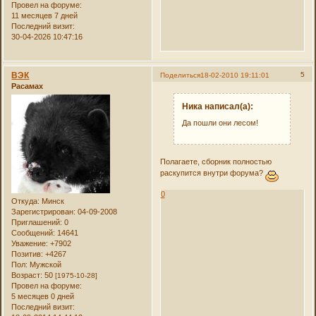
Провел на форуме:
11 месяцев 7 дней
Последний визит:
30-04-2026 10:47:16
ВЭК
5
Поделиться
18-02-2010 19:11:01
Расамах
Ника написал(а):
Да пошли они лесом!
Полагаете, сборник полностью
раскупится внутри форума?
0
Откуда:
Минск
Зарегистрирован
: 04-09-2008
Приглашений:
0
Сообщений:
14641
Уважение:
+7902
Позитив:
+4267
Пол:
Мужской
Возраст:
50
[1975-10-28]
Провел на форуме:
5 месяцев 0 дней
Последний визит: