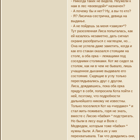
- Никогда таких не видела. Неужели к
нам в лес «воеводой»* назначен?
- А почему бы и нет? Ну, а вы-то кто?
- Я? Лисичка-сестричка, девица на
выданье.
- А не пойдешь за меня «замуж»*?
Тут разозленная Лиса попыталась, как
ей казалось незаметно, дать сигнал
охране разобраться с наглецом, но…
Она не успела даже заметить, когда и
как его стакан оказался стоящим на
столе, а оба орка – лежащими под
соседними столиками. Кот же сидел за
столом, как ни в чем не бывало, лишь
учащенное дыхание выдавало его
состояние. Сидящие в углу только
переглядывались друг с другом.
Лиса, дождавшись, пока оба орка
придут в себя, попросила Кота пойти с
ней, поэтому, что подробности
дальнейшего никому не известны.
Только поселился Кот на «чердаке» * и
стал жить-поживать, горя не знать,
вместе с Лисою «бабки» * подстригать.
Но были в лесу еще и Волк с
Медведем, которым тоже «бабки» *
нужны были. А Лиса их у них
перехватывала. Так что дождались они,