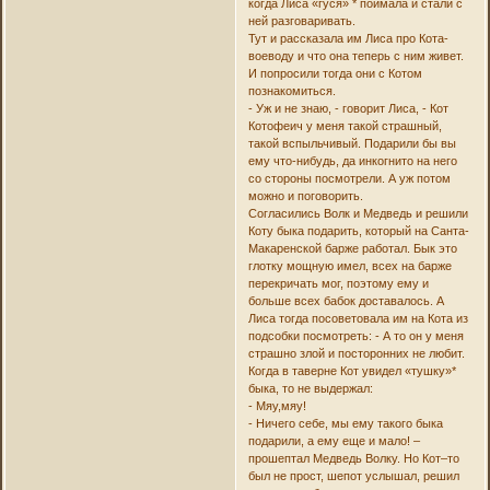
когда Лиса «гуся» * поймала и стали с
ней разговаривать.
Тут и рассказала им Лиса про Кота-
воеводу и что она теперь с ним живет.
И попросили тогда они с Котом
познакомиться.
- Уж и не знаю, - говорит Лиса, - Кот
Котофеич у меня такой страшный,
такой вспыльчивый. Подарили бы вы
ему что-нибудь, да инкогнито на него
со стороны посмотрели. А уж потом
можно и поговорить.
Согласились Волк и Медведь и решили
Коту быка подарить, который на Санта-
Макаренской барже работал. Бык это
глотку мощную имел, всех на барже
перекричать мог, поэтому ему и
больше всех бабок доставалось. А
Лиса тогда посоветовала им на Кота из
подсобки посмотреть: - А то он у меня
страшно злой и посторонних не любит.
Когда в таверне Кот увидел «тушку»*
быка, то не выдержал:
- Мяу,мяу!
- Ничего себе, мы ему такого быка
подарили, а ему еще и мало! –
прошептал Медведь Волку. Но Кот–то
был не прост, шепот услышал, решил