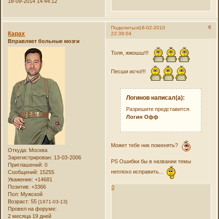
18-09-2014 14:44:12
6
Поделиться
18-02-2010
Карах
22:39:04
Вправляет больные мозги
Толя, жжошш!!!
Песши исчо!!!
Логинов написал(а):
Разрешите представится.
Логин Офф
Может тебе ник поменять?
Откуда:
Москва
Зарегистрирован
: 13-03-2006
PS Ошибки бы в названии темы
Приглашений:
0
неплохо исправить...
Сообщений:
15255
Уважение:
+14681
Позитив:
+3366
0
Пол:
Мужской
Возраст:
55
[1971-03-13]
Провел на форуме:
2 месяца 19 дней