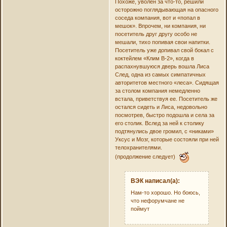
Похоже, уволен за что-то, решили
осторожно поглядывающая на опасного
соседа компания, вот и «попал в
мешок». Впрочем, ни компания, ни
посетитель друг другу особо не
мешали, тихо попивая свои напитки.
Посетитель уже допивал свой бокал с
коктейлем «Клим В-2», когда в
распахнувшуюся дверь вошла Лиса
След, одна из самых симпатичных
авторитетов местного «леса». Сидящая
за столом компания немедленно
встала, приветствуя ее. Посетитель же
остался сидеть и Лиса, недовольно
посмотрев, быстро подошла и села за
его столик. Вслед за ней к столику
подтянулись двое громил, с «никами»
Уксус и Мозг, которые состояли при ней
телохранителями.
(продолжение следует)
ВЭК написал(а):
Нам-то хорошо. Но боюсь,
что нефорумчане не
поймут