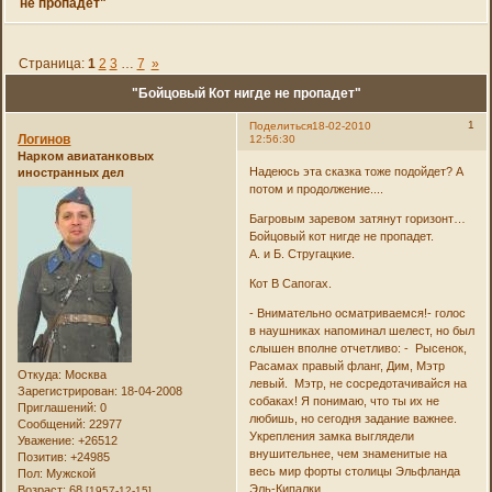
не пропадет"
Страница:
1
2
3
…
7
»
"Бойцовый Кот нигде не пропадет"
1
Поделиться
18-02-2010
Логинов
12:56:30
Нарком авиатанковых
Надеюсь эта сказка тоже подойдет? А
иностранных дел
потом и продолжение....
Багровым заревом затянут горизонт…
Бойцовый кот нигде не пропадет.
А. и Б. Стругацкие.
Кот В Сапогах.
- Внимательно осматриваемся!- голос
в наушниках напоминал шелест, но был
слышен вполне отчетливо: - Рысенок,
Расамах правый фланг, Дим, Мэтр
Откуда:
Москва
левый. Мэтр, не сосредотачивайся на
Зарегистрирован
: 18-04-2008
собаках! Я понимаю, что ты их не
Приглашений:
0
любишь, но сегодня задание важнее.
Сообщений:
22977
Укрепления замка выглядели
Уважение:
+26512
внушительнее, чем знаменитые на
Позитив:
+24985
весь мир форты столицы Эльфланда
Пол:
Мужской
Эль-Кипалки.
Возраст:
68
[1957-12-15]