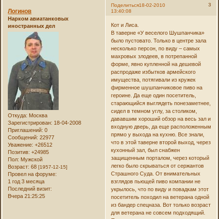
3
Поделиться
18-02-2010
Логинов
13:40:08
Нарком авиатанковых
Кот и Лиса.
иностранных дел
В таверне «У веселого Шушпанчика»
было пустовато. Только в центре зала
несколько персон, по виду – самых
махровых злодеев, в потрепанной
форме, явно купленной на дешевой
распродаже избытков армейского
имущества, потягивали из кружек
фирменное шушпанчиковое пиво на
героине. Да еще один посетитель,
старающийся выглядеть понезаметнее,
сидел в темном углу, за столиком,
Откуда:
Москва
дававшим хороший обзор на весь зал и
Зарегистрирован
: 18-04-2008
входную дверь, да еще расположенным
Приглашений:
0
прямо у выхода на кухню. Все знали,
Сообщений:
22977
что в этой таверне второй выход, через
Уважение:
+26512
кухонный зал, был снабжен
Позитив:
+24985
защищенным порталом, через который
Пол:
Мужской
легко было скрываться от сержантов
Возраст:
68
[1957-12-15]
Страшного Суда. От внимательных
Провел на форуме:
1 год 3 месяца
взглядов пьющей пиво компании не
Последний визит:
укрылось, что по виду и повадкам этот
Вчера 21:25:25
посетитель походил на ветерана одной
из бандер спецназа. Вот только возраст
для ветерана не совсем подходящий.