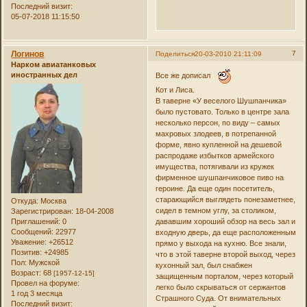
Последний визит:
05-07-2018 11:15:50
Логинов
7
Поделиться
20-03-2010 21:11:09
Нарком авиатанковых
иностранных дел
Все же дописал
Кот и Лиса.
В таверне «У веселого Шушпанчика»
было пустовато. Только в центре зала
несколько персон, по виду – самых
махровых злодеев, в потрепанной
форме, явно купленной на дешевой
распродаже избытков армейского
имущества, потягивали из кружек
фирменное шушпанчиковое пиво на
героине. Да еще один посетитель,
старающийся выглядеть понезаметнее,
Откуда:
Москва
сидел в темном углу, за столиком,
Зарегистрирован
: 18-04-2008
Приглашений:
0
дававшим хороший обзор на весь зал и
Сообщений:
22977
входную дверь, да еще расположенным
Уважение:
+26512
прямо у выхода на кухню. Все знали,
Позитив:
+24985
что в этой таверне второй выход, через
Пол:
Мужской
кухонный зал, был снабжен
Возраст:
68
[1957-12-15]
защищенным порталом, через который
Провел на форуме:
легко было скрываться от сержантов
1 год 3 месяца
Страшного Суда. От внимательных
Последний визит: