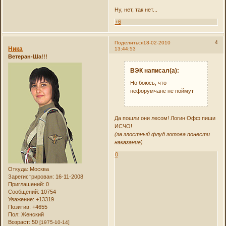
Ну, нет, так нет...
+6
4
Поделиться
18-02-2010
Ника
13:44:53
Ветеран-Ша!!!
ВЭК написал(а):
Но боюсь, что
нефорумчане не поймут
Да пошли они лесом! Логин Офф пиши
ИСЧО!
(за злостный флуд готова понести
наказание)
0
Откуда:
Москва
Зарегистрирован
: 16-11-2008
Приглашений:
0
Сообщений:
10754
Уважение:
+13319
Позитив:
+4655
Пол:
Женский
Возраст:
50
[1975-10-14]