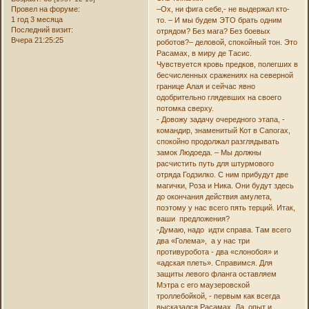
Провел на форуме:
–Ох, ни фига себе,- не выдержал кто-
1 год 3 месяца
то. – И мы будем ЭТО брать одним
Последний визит:
отрядом? Без мага? Без боевых
Вчера 21:25:25
роботов?– деловой, спокойный тон. Это
Расамах, в миру де Тасис.
Чувствуется кровь предков, полегших в
бесчисленных сражениях на северной
границе Алая и сейчас явно
одобрительно глядевших на своего
потомка сверху.
- Довожу задачу очередного этапа, -
командир, знаменитый Кот в Сапогах,
спокойно продолжал разглядывать
замок Людоеда. – Мы должны
расчистить путь для штурмового
отряда Годзилко. С ним прибудут две
магички, Роза и Ника. Они будут здесь
до окончания действия амулета,
поэтому у нас всего пять терций. Итак,
ваши предложения?
-Думаю, надо идти справа. Там всего
два «Голема», а у нас три
противуробота - два «слонобоя» и
«адская плеть». Справимся. Для
защиты левого фланга оставляем
Мэтра с его маузеровской
троллебойкой, - первым как всегда
высказался Расамах. Да, опыт и