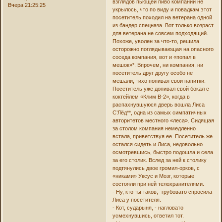
взглядов пьющей пиво компании не
Вчера 21:25:25
укрылось, что по виду и повадкам этот
посетитель походил на ветерана одной
из бандер спецназа. Вот только возраст
для ветерана не совсем подходящий.
Похоже, уволен за что-то, решила
осторожно поглядывающая на опасного
соседа компания, вот и «попал в
мешок»*. Впрочем, ни компания, ни
посетитель друг другу особо не
мешали, тихо попивая свои напитки.
Посетитель уже допивал свой бокал с
коктейлем «Клим В-2», когда в
распахнувшуюся дверь вошла Лиса
С’Лёд**, одна из самых симпатичных
авторитетов местного «леса». Сидящая
за столом компания немедленно
встала, приветствуя ее. Посетитель же
остался сидеть и Лиса, недовольно
осмотревшись, быстро подошла и села
за его столик. Вслед за ней к столику
подтянулись двое громил-орков, с
«никами» Уксус и Мозг, которые
состояли при ней телохранителями.
- Ну, кто ты таков,- грубовато спросила
Лиса у посетителя.
- Кот, сударыня, - нагловато
усмехнувшись, ответил тот.