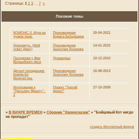
Страница:
1
2
3
…
7
»
Похожие темы
КОМОНС-3. Игра на
Произведения
20-04-2021
чужом поле.
Бориса Батыршина
Хроножуть. (Мой
Произведения
14-01-2015
ответ Диму)
Анатолия Логинова
Посиделки у Феи
Лукоморье
10-12-2010
Волшебного леса
Десант попаданцев.
Произведения
16-08-2013
Бомба Ее
Анатолия Логинова
Величества.
Интерлюдии к
Проект "Третий
27-10-2009
"Третьему Фронту" -
фронт"
2
»
В ВИХРЕ ВРЕМЕН
»
Сборник "Хроносказки"
»
"Бойцовый Кот нигде
не пропадет"
создать бесплатный форум