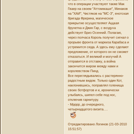
что в операции участвуют также Мак
Гваер на своем "Аттоммаше", Минаков
на "ХАИ", Чистяков на "МС-3", енотская
бригада Фрерина, магическое
прикрытие осуществляют Аццкая
брунетка и Джин Гар, с воздуха
действует Бриз Осенний. Полагаю,
через полчаса Король получит сигнал о
прорыве фронта от маркиза Карабаса и
устремится сюда. А здесь ему сделают
предложение, от которого он не сможет
отказаться. И великий и могучий А
отправится в отставку, а война
закончится миром между нами и
королевством Пинд.
Все переглядывались с растерянно-
радостным видом. Только один Кот,
наклонившись, поправлял голенища
своих ботфортов и и, иронически
улыбаясь, шипел себе под нос,
отключив гарнитуру.
- Мрррр, до очередного,
четырнадцатого визита….
Отредактировано Логинов (21-03-2010
15:51:57)