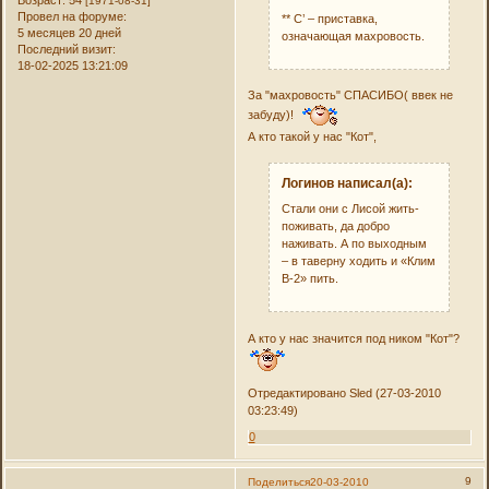
Возраст:
54
[1971-08-31]
Провел на форуме:
** С’ – приставка,
5 месяцев 20 дней
означающая махровость.
Последний визит:
18-02-2025 13:21:09
За "махровость" СПАСИБО( ввек не
забуду)!
А кто такой у нас "Кот",
Логинов написал(а):
Стали они с Лисой жить-
поживать, да добро
наживать. А по выходным
– в таверну ходить и «Клим
В-2» пить.
А кто у нас значится под ником "Кот"?
Отредактировано Sled (27-03-2010
03:23:49)
0
9
Поделиться
20-03-2010