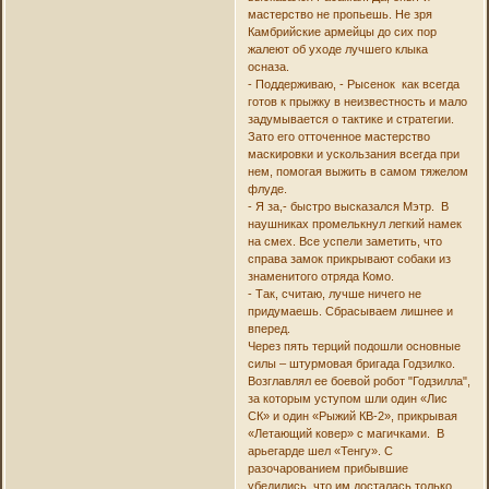
мастерство не пропьешь. Не зря
Камбрийские армейцы до сих пор
жалеют об уходе лучшего клыка
осназа.
- Поддерживаю, - Рысенок как всегда
готов к прыжку в неизвестность и мало
задумывается о тактике и стратегии.
Зато его отточенное мастерство
маскировки и ускользания всегда при
нем, помогая выжить в самом тяжелом
флуде.
- Я за,- быстро высказался Мэтр. В
наушниках промелькнул легкий намек
на смех. Все успели заметить, что
справа замок прикрывают собаки из
знаменитого отряда Комо.
- Так, считаю, лучше ничего не
придумаешь. Сбрасываем лишнее и
вперед.
Через пять терций подошли основные
силы – штурмовая бригада Годзилко.
Возглавлял ее боевой робот "Годзилла",
за которым уступом шли один «Лис
СК» и один «Рыжий КВ-2», прикрывая
«Летающий ковер» с магичками. В
арьегарде шел «Тенгу». С
разочарованием прибывшие
убедились, что им досталась только