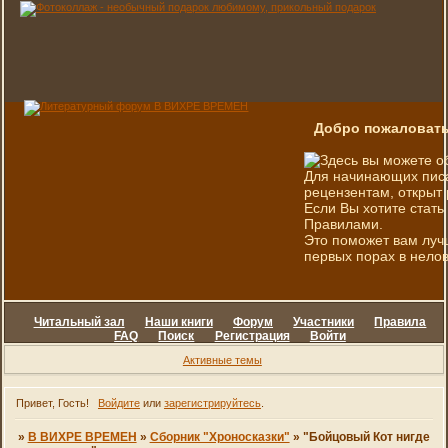
Добро пожаловать
Здесь вы можете о
Для начинающих писа
рецензентам, открыт 
Если Вы хотите стать
Правилами.
Это поможет вам луч
первых порах в нелов
Читальный зал
Наши книги
Форум
Участники
Правила
FAQ
Поиск
Регистрация
Войти
Активные темы
Привет, Гость!
Войдите
или
зарегистрируйтесь
.
»
В ВИХРЕ ВРЕМЕН
»
Сборник "Хроносказки"
»
"Бойцовый Кот нигде