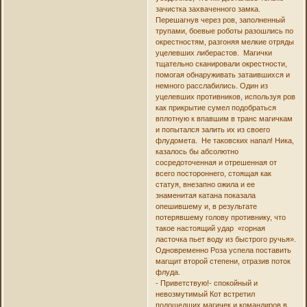
зачистка захваченного замка.
Перешагнув через ров, заполненный
трупами, боевые роботы разошлись по
окрестностям, разгоняя мелкие отряды
уцелевших либерастов. Магички
тщательно сканировали окрестности,
помогая обнаруживать затаившихся и
немного расслабились. Один из
уцелевших противников, используя ров
как прикрытие сумел подобраться
вплотную к впавшим в транс магичкам
и попытался залить их из своего
флудомета. Не таковских напал! Ника,
казалось бы абсолютно
сосредоточенная и отрешенная от
всего постороннего, стоящая как
статуя, внезапно ожила и ее
знаменитая катана показала
опешившему и, в результате
потерявшему голову противнику, что
такое настоящий удар «горная
ласточка пьет воду из быстрого ручья».
Одновременно Роза успела поставить
магщит второй степени, отразив поток
флуда.
- Приветствую!- спокойный и
невозмутимый Кот встретил
подошедших магичек и командиров в