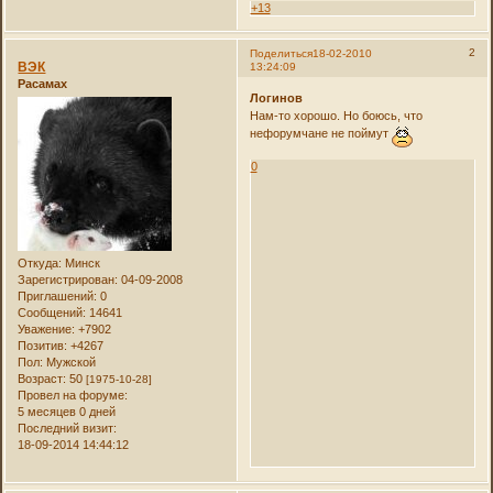
+13
2
Поделиться
18-02-2010
ВЭК
13:24:09
Расамах
Логинов
Нам-то хорошо. Но боюсь, что
нефорумчане не поймут
0
Откуда:
Минск
Зарегистрирован
: 04-09-2008
Приглашений:
0
Сообщений:
14641
Уважение:
+7902
Позитив:
+4267
Пол:
Мужской
Возраст:
50
[1975-10-28]
Провел на форуме:
5 месяцев 0 дней
Последний визит:
18-09-2014 14:44:12