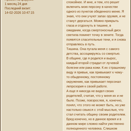
спокойнее. И мне, и тем, кто решит
1 месяц 24 дня
включить мою персону в качестве
Последний визит:
одного из пунктов обеденного меню. Я
14-02-2026 10:47:15
знаю, что они учуют запах оружия, и не
станут дергаться. Можно прикрыть
глаза и отдохнуть в тишине, в
ожидании, когда смертоносный диск
светила покинет точку в зените. Тогда
появятся спасительные тени, и я снова
отправлюсь в путь.
Тишина. Она пугала меня с самого
детства, ассоциируясь со смертью.
В общине, где я родился и вырос,
каждый второй страдал от лучевой
болезни или рака кожи. К их страшному
виду я привык, как привыкают к чему-
то обыденному, постоянному
окружению, как привыкает персонал
лепрозория к своей работе.
А еще я никогда не видел своих
родителей, считая, что у меня их и не
было. Позже, повзрослев, я, конечно,
понял, что этого не может быть, но уже
настолько свыкся с этой мыслью, что
стал считать общину своим родителем.
Бред конечно, но в данное время и в
данном мире сложно найти умственно
полноценного человека. Слишком