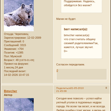
Поддерживаю. Надеюсь,
обойдется без магии?
Магии не будет.
barr написал(а):
Откуда:
Череповец
bmvcher написал(а):
Зарегистрирован
: 12-02-2009
что стал считать общину
Приглашений:
0
своимИ родителемямиТак,
Сообщений:
3315
кажется, лучше звучит.
Уважение:
+764
0+-
Позитив:
+1385
Пол:
Мужской
Возраст:
48
[1978-01-06]
Провел на форуме:
Согласен переделаем.
1 месяц 24 дня
0
Последний визит:
14-02-2026 10:47:15
8
Поделиться
31-05-2010
Bmvcher
21:45:08
Автор
Сегодня мне повезло – успел найти
уютный уголок в подземных недрах
города. Не всем так везет, и не всегда.
Любая ошибка стоит жизни, а жизнь не