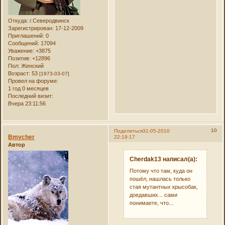
Откуда:
г.Северодвинск
Зарегистрирован
: 17-12-2009
Приглашений:
0
Сообщений:
17094
Уважение:
+3875
Позитив:
+12896
Пол:
Женский
Возраст:
53
[1973-03-07]
Провел на форуме:
1 год 0 месяцев
Последний визит:
Вчера 23:11:56
10
Поделиться
31-05-2010
Bmvcher
22:19:17
Автор
Cherdak13 написал(а):
Потому что там, куда он
пошёл, нашлась только
стая мутантных крысобак,
доедавших... сами
понимаете, что...