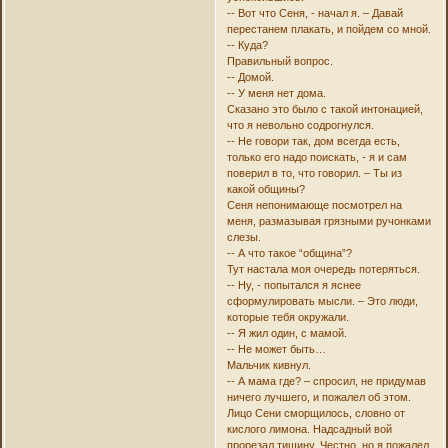
-- Вот что Сеня, - начал я. – Давай
перестанем плакать, и пойдем со мной.
-- Куда?
Правильный вопрос.
-- Домой.
-- У меня нет дома.
Сказано это было с такой интонацией,
что я невольно содрогнулся.
-- Не говори так, дом всегда есть,
только его надо поискать, - я и сам
поверил в то, что говорил. – Ты из
какой общины?
Сеня непонимающе посмотрел на
меня, размазывая грязными ручонками
слезы.
-- А что такое “община”?
Тут настала моя очередь потеряться.
-- Ну, - попытался я яснее
сформулировать мысли. – Это люди,
которые тебя окружали.
-- Я жил один, с мамой.
-- Не может быть…
Мальчик кивнул.
-- А мама где? – спросил, не придумав
ничего лучшего, и пожалел об этом.
Лицо Сени сморщилось, словно от
кислого лимона. Надсадный вой
прорезал тишину. Честно, но я пожалел