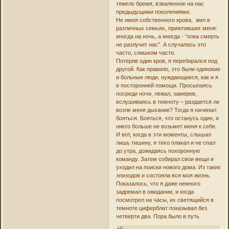
тяжело бремя, взваленное на нас
предыдущими поколениями.
Не имея собственного крова, жил в
различных семьях, приютивших меня:
иногда на ночь, а иногда - “пока смерть
не разлучит нас”. А случалось это
часто, слишком часто.
Потеряв один кров, я перебирался под
другой. Как правило, это были одинокие
и больные люди, нуждающиеся, как и я
в посторонней помощи. Просыпаясь
посреди ночи, лежал, замерев,
вслушиваясь в темноту – раздается ли
возле меня дыхание? Тогда я начинал
бояться. Бояться, что останусь один, и
никто больше не возьмет меня к себе.
И вот, когда в эти моменты, слышал
лишь тишину, я тихо плакал и не спал
до утра, дожидаясь похоронную
команду. Затем собирал свои вещи и
уходил на поиски нового дома. Из таких
эпизодов и состояла вся моя жизнь.
Показалось, что я даже немного
задремал в ожидании, и когда
посмотрел на часы, их светящийся в
темноте циферблат показывал без
четверти два. Пора было в путь.
+9