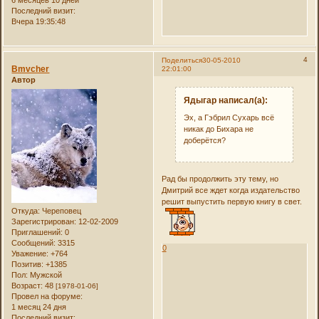
6 месяцев 10 дней
Последний визит:
Вчера 19:35:48
4
Поделиться
30-05-2010
Bmvcher
22:01:00
Автор
Ядыгар написал(а):
Эх, а Гэбрил Сухарь всё
никак до Бихара не
доберётся?
Рад бы продолжить эту тему, но
Дмитрий все ждет когда издательство
решит выпустить первую книгу в свет.
Откуда:
Череповец
Зарегистрирован
: 12-02-2009
Приглашений:
0
Сообщений:
3315
0
Уважение:
+764
Позитив:
+1385
Пол:
Мужской
Возраст:
48
[1978-01-06]
Провел на форуме:
1 месяц 24 дня
Последний визит: