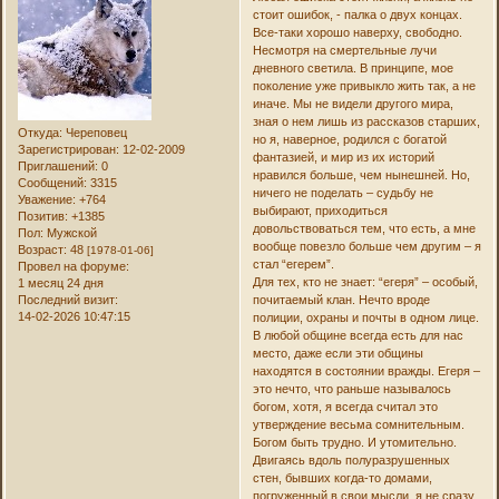
стоит ошибок, - палка о двух концах.
Все-таки хорошо наверху, свободно.
Несмотря на смертельные лучи
дневного светила. В принципе, мое
поколение уже привыкло жить так, а не
иначе. Мы не видели другого мира,
зная о нем лишь из рассказов старших,
Откуда:
Череповец
но я, наверное, родился с богатой
Зарегистрирован
: 12-02-2009
фантазией, и мир из их историй
Приглашений:
0
нравился больше, чем нынешней. Но,
Сообщений:
3315
ничего не поделать – судьбу не
Уважение:
+764
выбирают, приходиться
Позитив:
+1385
довольствоваться тем, что есть, а мне
Пол:
Мужской
вообще повезло больше чем другим – я
Возраст:
48
[1978-01-06]
стал “егерем”.
Провел на форуме:
Для тех, кто не знает: “егеря” – особый,
1 месяц 24 дня
Последний визит:
почитаемый клан. Нечто вроде
14-02-2026 10:47:15
полиции, охраны и почты в одном лице.
В любой общине всегда есть для нас
место, даже если эти общины
находятся в состоянии вражды. Егеря –
это нечто, что раньше называлось
богом, хотя, я всегда считал это
утверждение весьма сомнительным.
Богом быть трудно. И утомительно.
Двигаясь вдоль полуразрушенных
стен, бывших когда-то домами,
погруженный в свои мысли, я не сразу