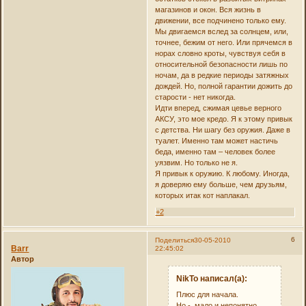
магазинов и окон. Вся жизнь в
движении, все подчинено только ему.
Мы двигаемся вслед за солнцем, или,
точнее, бежим от него. Или прячемся в
норах словно кроты, чувствуя себя в
относительной безопасности лишь по
ночам, да в редкие периоды затяжных
дождей. Но, полной гарантии дожить до
старости - нет никогда.
Идти вперед, сжимая цевье верного
АКСУ, это мое кредо. Я к этому привык
с детства. Ни шагу без оружия. Даже в
туалет. Именно там может настичь
беда, именно там – человек более
уязвим. Но только не я.
Я привык к оружию. К любому. Иногда,
я доверяю ему больше, чем друзьям,
которых итак кот наплакал.
+2
6
Поделиться
30-05-2010
Barr
22:45:02
Автор
NikTo написал(а):
Плюс для начала.
Но - мало и непонятно,