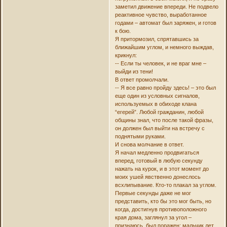
заметил движение впереди. Не подвело
реактивное чувство, выработанное
годами – автомат был заряжен, и готов
к бою.
Я притормозил, спрятавшись за
ближайшим углом, и немного выждав,
крикнул:
-- Если ты человек, и не враг мне –
выйди из тени!
В ответ промолчали.
-- Я все равно пройду здесь! – это был
еще один из условных сигналов,
используемых в обиходе клана
“егерей”. Любой гражданин, любой
общины знал, что после такой фразы,
он должен был выйти на встречу с
поднятыми руками.
И снова молчание в ответ.
Я начал медленно продвигаться
вперед, готовый в любую секунду
нажать на курок, и в этот момент до
моих ушей явственно донеслось
всхлипывание. Кто-то плакал за углом.
Первые секунды даже не мог
представить, кто бы это мог быть, но
когда, достигнув противоположного
края дома, заглянул за угол –
признаюсь, был поражен: мальчик лет