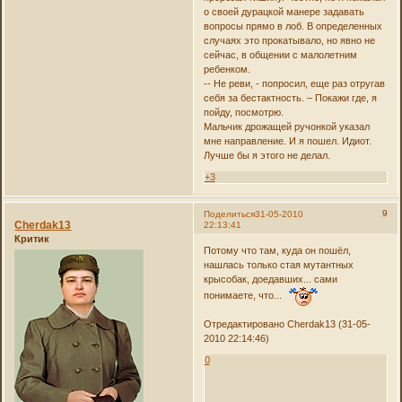
о своей дурацкой манере задавать
вопросы прямо в лоб. В определенных
случаях это прокатывало, но явно не
сейчас, в общении с малолетним
ребенком.
-- Не реви, - попросил, еще раз отругав
себя за бестактность. – Покажи где, я
пойду, посмотрю.
Мальчик дрожащей ручонкой указал
мне направление. И я пошел. Идиот.
Лучше бы я этого не делал.
+3
9
Поделиться
31-05-2010
Cherdak13
22:13:41
Критик
Потому что там, куда он пошёл,
нашлась только стая мутантных
крысобак, доедавших... сами
понимаете, что...
Отредактировано Cherdak13 (31-05-
2010 22:14:46)
0