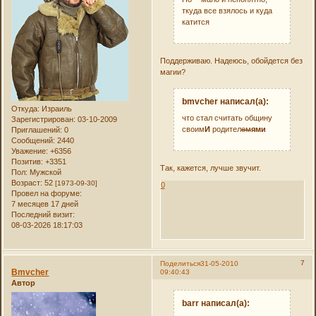
ткуда все взялось и куда
катится
Поддерживаю. Надеюсь, обойдется без
магии?
bmvcher написал(а):
Откуда:
Израиль
что стал считать общину
Зарегистрирован
: 03-10-2009
своим
И
родител
ем
ями
Приглашений:
0
Сообщений:
2440
Уважение:
+6356
Позитив:
+3351
Так, кажется, лучше звучит.
Пол:
Мужской
Возраст:
52
[1973-09-30]
0
Провел на форуме:
7 месяцев 17 дней
Последний визит:
08-03-2026 18:17:03
7
Поделиться
31-05-2010
Bmvcher
09:40:43
Автор
barr написал(а):