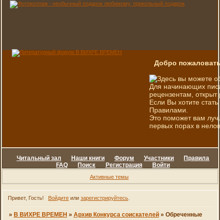
Добро пожаловать
Здесь вы можете о
Для начинающих писа
рецензентам, открыт 
Если Вы хотите стать
Правилами.
Это поможет вам луч
первых порах в нелов
Читальный зал
Наши книги
Форум
Участники
Правила
FAQ
Поиск
Регистрация
Войти
Активные темы
Привет, Гость!
Войдите
или
зарегистрируйтесь
.
»
В ВИХРЕ ВРЕМЕН
»
Архив Конкурса соискателей
»
Обреченные