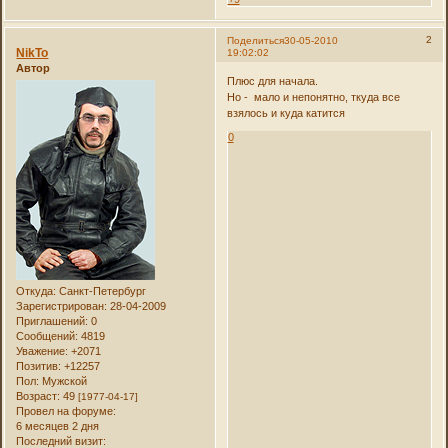
2
Поделиться
30-05-2010
NikTo
19:02:02
Автор
Плюс для начала.
Но - мало и непонятно, ткуда все
взялось и куда катится
0
Откуда:
Санкт-Петербург
Зарегистрирован
: 28-04-2009
Приглашений:
0
Сообщений:
4819
Уважение:
+2071
Позитив:
+12257
Пол:
Мужской
Возраст:
49
[1977-04-17]
Провел на форуме:
6 месяцев 2 дня
Последний визит: