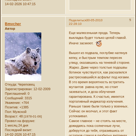
14-02-2026 10:47:15
5
Поделиться
30-05-2010
Bmvcher
22:28:10
Автор
Еще малюсенькая прода. Теперь
выкладка будет только целой главой.
Иначе засмеют.
Вышел из подвала, поглубже натянув
кепку, и быстрым темпом пересек
улицу, оказавшись на теневой стороне.
Жарко. Даже через толстые подошвы
ботинок чувствуется, как раскалился
растрескавшийся асфальт под ногами.
В это время вероятность встретить
Откуда:
Череповец
мутантов равна нулю, но стоит
Зарегистрирован
: 12-02-2009
зазеваться, и доза облучения
Приглашений:
0
гарантирована. К счастью, имеется
Сообщений:
3315
портативный индикатор излучения.
Уважение:
+764
Раньше такие были только у военных.
Позитив:
+1385
Сейчас он молчал, и этот факт
Пол:
Мужской
успокаивал.
Возраст:
48
[1978-01-06]
Провел на форуме:
Самое главное – не стоять на месте,
1 месяц 24 дня
дожидаясь пока солнечные лучи,
Последний визит:
доберутся до тебя, отразившись от
14-02-2026 10:47:15
остатков стекол в разбитых витринах