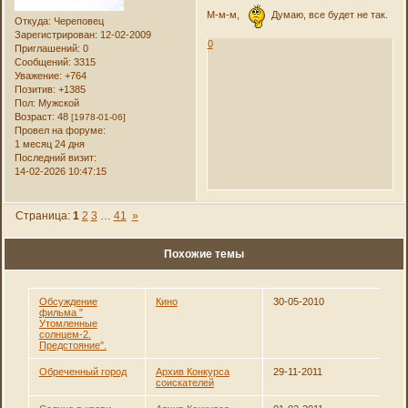
М-м-м,
Думаю, все будет не так.
Откуда:
Череповец
Зарегистрирован
: 12-02-2009
0
Приглашений:
0
Сообщений:
3315
Уважение:
+764
Позитив:
+1385
Пол:
Мужской
Возраст:
48
[1978-01-06]
Провел на форуме:
1 месяц 24 дня
Последний визит:
14-02-2026 10:47:15
Страница:
1
2
3
…
41
»
Похожие темы
Обсуждение
Кино
30-05-2010
фильма "
Утомленные
солнцем-2.
Предстояние".
Обреченный город
Архив Конкурса
29-11-2011
соискателей