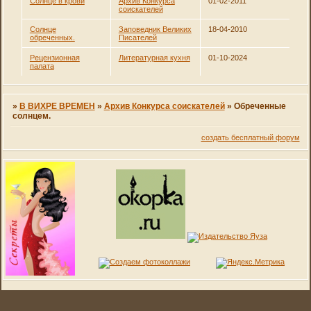
Солнце в крови
Архив Конкурса
01-02-2011
соискателей
Солнце
Заповедник Великих
18-04-2010
обреченных.
Писателей
Рецензионная
Литературная кухня
01-10-2024
палата
»
В ВИХРЕ ВРЕМЕН
»
Архив Конкурса соискателей
»
Обреченные
солнцем.
создать бесплатный форум