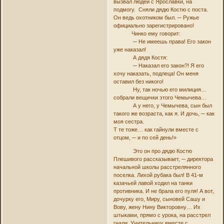
вызвал людей с Ярославки, на
подмогу. Сняли дядю Костю с поста.
Он ведь охотником был. ─ Ружье
официально зарегистрировано!
Чинко ему говорит:
─ Не имеешь права! Его закон
уже наказал!
А дядя Костя:
─ Наказал его закон?! Я его
хочу наказать, подлеца! Он меня
оставил без никого!
Ну, так ночью его милиция…
собрали вещички этого Чемычева…
А у него, у Чемычева, сын был
такого же возраста, как я. И дочь, ─ как
моя сестра.
Т те тоже… как гайнули вместе с
отцом, ─ и по сей день!»
Это он про дядю Костю
Плешивого рассказывает, ─ директора
начальной школы расстрелянного
поселка. Лихой рубака был! В 41-м
казачьей лавой ходил на танки
противника. И не брала его пуля! А вот,
дочурку его, Миру, сыновей Сашу и
Вову, жену Нину Викторовну… Их
штыками, прямо с урока, на расстрел
гнали. Учительницу вместе с