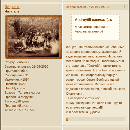
Подкова
4
Поделиться
20-07-2010 11:53:27
Читатель
Andrey65 написал(а):
А как автор определяет
жанр написанного?
Жанр? - Фантазии алкаша, основанные
на крепко преверенном материале. Я
ведь тогда выпивал крепко. Из запоев
месяцами не выходил. Положили меня
Откуда:
Лабинск
в стационар с "белкой", прикрутили к
Зарегистрирован
: 19-06-2010
кровати бинтами. А я те бинты порвал, -
Приглашений:
0
и в окно. По центральному парку в
Сообщений:
831
Уважение:
+1094
одних трусах бегал. Всей милицией
Позитив:
+522
меня отлавливали. Вернешься в
Пол:
Мужской
редакцию после запоя, а покойник Иван
Возраст:
71
[1955-03-09]
Кириллович:
Провел на форуме:
- Последнее китайское
1 месяц 28 дней
предупреждение! Но если к вечеру то-
Последний визит:
то и то-то не сделаешь!!!
18-02-2025 11:58:55
И я полетел на цирлах!
0