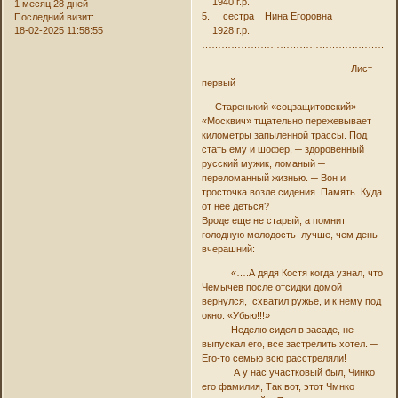
1940 г.р.
1 месяц 28 дней
5. сестра Нина Егоровна
Последний визит:
18-02-2025 11:58:55
1928 г.р.
……………………………………………………
Лист
первый
Старенький «соцзащитовский»
«Москвич» тщательно пережевывает
километры запыленной трассы. Под
стать ему и шофер, ─ здоровенный
русский мужик, ломаный ─
переломанный жизнью. ─ Вон и
тросточка возле сидения. Память. Куда
от нее деться?
Вроде еще не старый, а помнит
голодную молодость лучше, чем день
вчерашний:
«….А дядя Костя когда узнал, что
Чемычев после отсидки домой
вернулся, схватил ружье, и к нему под
окно: «Убью!!!»
Неделю сидел в засаде, не
выпускал его, все застрелить хотел. ─
Его-то семью всю расстреляли!
А у нас участковый был, Чинко
его фамилия, Так вот, этот Чмнко