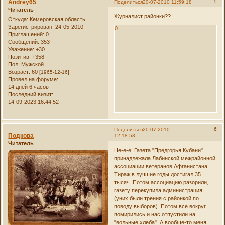
Andrey65
5
Поделиться
20-07-2010 11:59:18
Читатель
Журналист районки??
Откуда:
Кемеровская область
Зарегистрирован
: 24-05-2010
0
Приглашений:
0
Сообщений:
353
Уважение:
+30
Позитив:
+358
Пол:
Мужской
Возраст:
60
[1965-12-16]
Провел на форуме:
14 дней 6 часов
Последний визит:
14-09-2023 16:44:52
6
Поделиться
20-07-2010
Подкова
12:18:53
Читатель
Не-е-е! Газета "Предгорья Кубани"
принадлежала Лабинской межрайонной
ассоциации ветеранов Афганистана.
Тираж в лучшие годы достигал 35
тысяч. Потом ассоциацию разорили,
газету перекупила администрация
(уних были трения с районкой по
поводу выборов). Потом все вокруг
помирились и нас отпустили на
"вольные хлеба". А вообще-то меня