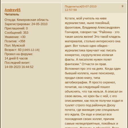
9
Поделиться
20-07-2010
Andrey65
12:57:59
Читатель
Кстати, мой учитель на ниве
Откуда:
Кемеровская область
журналистике, ныне покойный,
Зарегистрирован
: 24-05-2010
фронтовик, Владимир Александрович
Приглашений:
0
Гончаров, говорил так: "Районка - это
Сообщений:
353
такая школа жизни! Это такой кладезь
Уважение:
+30
материалов, столько интересного она
Позитив:
+358
Пол:
Мужской
дает. Вот только одно обидно -
Возраст:
60
[1965-12-16]
журналистика приучает нас писать
Провел на форуме:
конкретно, скурупулезно излагая
14 дней 6 часов
факты. А писателю нужен полет
Последний визит:
фантазии." Отчасти он прав.
14-09-2023 16:44:52
Вспомнил про это на днях. Когда один
бывший коллега, ныне пенсионер,
продал свою книгу, типа
автобиографии. Я просто охренел,
почитав, на следующий пошел
объяснять, что так нельзя. А описал он
свою жизнь, но хрен бы с ней, с его
описаниями, как после получки ходил в
туалет строго под районную Доску
почета, где милиция уже специально
его ждала. Он еще и описал все
похождения своих коллег, причем
самые нелицеприятные, покойных и
живущих. Фактуру, в общем)))). Всех