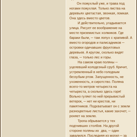
Он пожухлый уже, и трава под
ногами пожухлая. Только листва на
деревьях цветастая, звонкая, ломкая.
Она здесь вместо цветов.
И действительно, угадывается
улица. Рисует ее воображение на
месте приземистых холмиков. Где
бараки были, ─ там лопух с крапивой. А
вместо огородов и палисадников ─
островки одичавших фруктовых
деревьев. А кругом, сколько видят
глаза, ─ только лес и горы.
На самом краю поляны ─
уцелевший колодезный сруб. Кричит,
устремленный в небо голодным
беззубым ртом. Запущенность, не
ухоженность, и сиротство. Поляна
всего-то метров четыреста на
четыреста, а сколько здесь горя!
Вольно гуляет по ней прерывистый
ветерок, ─ нет ни крестов, ни
памятников. Подхватывает он с земли
разноцветные листья, какие захочет, ─
роняет на землю.
Тропа обрывается у тех
подгнивших столбов. На другой
стороне поляны их два, ─ один
завалился. Последняя из могил ─ за