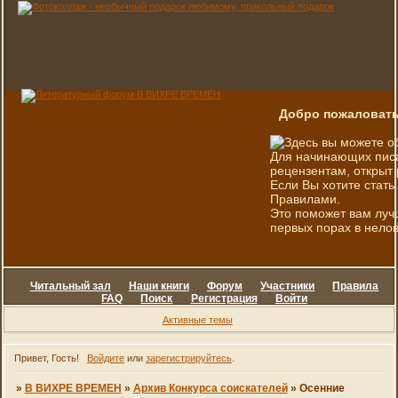
Добро пожаловать
Здесь вы можете о
Для начинающих писа
рецензентам, открыт 
Если Вы хотите стать
Правилами.
Это поможет вам луч
первых порах в нелов
Читальный зал
Наши книги
Форум
Участники
Правила
FAQ
Поиск
Регистрация
Войти
Активные темы
Привет, Гость!
Войдите
или
зарегистрируйтесь
.
»
В ВИХРЕ ВРЕМЕН
»
Архив Конкурса соискателей
»
Осенние