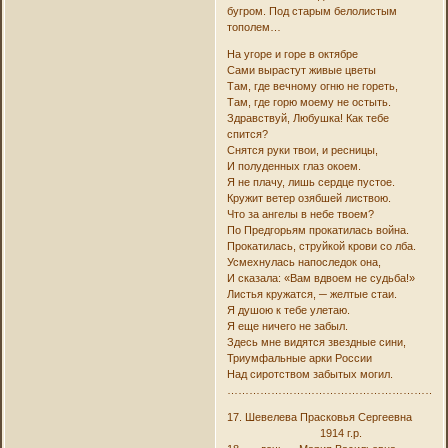
бугром. Под старым белолистым
тополем…
На угоре и горе в октябре
Сами вырастут живые цветы
Там, где вечному огню не гореть,
Там, где горю моему не остыть.
Здравствуй, Любушка! Как тебе
спится?
Снятся руки твои, и ресницы,
И полуденных глаз окоем.
Я не плачу, лишь сердце пустое.
Кружит ветер озябшей листвою.
Что за ангелы в небе твоем?
По Предгорьям прокатилась война.
Прокатилась, струйкой крови со лба.
Усмехнулась напоследок она,
И сказала: «Вам вдвоем не судьба!»
Листья кружатся, ─ желтые стаи.
Я душою к тебе улетаю.
Я еще ничего не забыл.
Здесь мне видятся звездные сини,
Триумфальные арки России
Над сиротством забытых могил.
………………………………………………………
17. Шевелева Прасковья Сергеевна
1914 г.р.