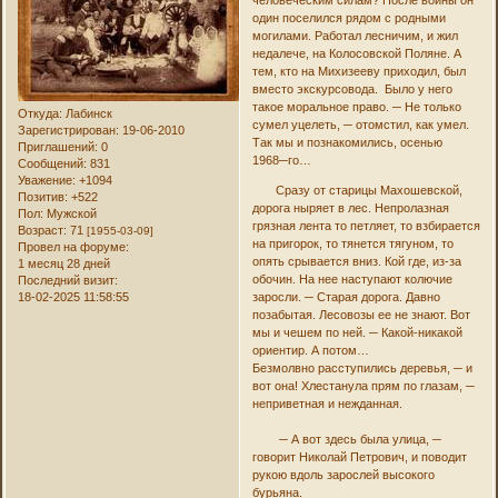
человеческим силам? После войны он
один поселился рядом с родными
могилами. Работал лесничим, и жил
недалече, на Колосовской Поляне. А
тем, кто на Михизееву приходил, был
вместо экскурсовода. Было у него
такое моральное право. ─ Не только
Откуда:
Лабинск
сумел уцелеть, ─ отомстил, как умел.
Зарегистрирован
: 19-06-2010
Так мы и познакомились, осенью
Приглашений:
0
1968─го…
Сообщений:
831
Уважение:
+1094
Сразу от старицы Махошевской,
Позитив:
+522
дорога ныряет в лес. Непролазная
Пол:
Мужской
грязная лента то петляет, то взбирается
Возраст:
71
[1955-03-09]
на пригорок, то тянется тягуном, то
Провел на форуме:
опять срывается вниз. Кой где, из-за
1 месяц 28 дней
обочин. На нее наступают колючие
Последний визит:
18-02-2025 11:58:55
заросли. ─ Старая дорога. Давно
позабытая. Лесовозы ее не знают. Вот
мы и чешем по ней. ─ Какой-никакой
ориентир. А потом…
Безмолвно расступились деревья, ─ и
вот она! Хлестанула прям по глазам, ─
неприветная и нежданная.
─ А вот здесь была улица, ─
говорит Николай Петрович, и поводит
рукою вдоль зарослей высокого
бурьяна.