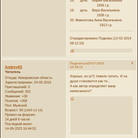
18. дочь Мария Васильевна
1936 г.р.
19. дочь Вера Васильевна
1938 г.р.
20. Мамонтова Анна Васильевна
1913 г.р.
……………………………………………………
Отредактировано Подкова (13-02-2014
08:12:15)
+6
3
Поделиться
20-07-2010
Andrey65
10:39:15
Читатель
Хорошо, но (и?) тяжело читать. И на
Откуда:
Кемеровская область
душе становится как-то...
Зарегистрирован
: 24-05-2010
А как автор определяет жанр
Приглашений:
0
написанного?
Сообщений:
353
Уважение:
+30
+1
Позитив:
+358
Пол:
Мужской
Возраст:
60
[1965-12-16]
Провел на форуме:
14 дней 6 часов
Последний визит:
14-09-2023 16:44:52