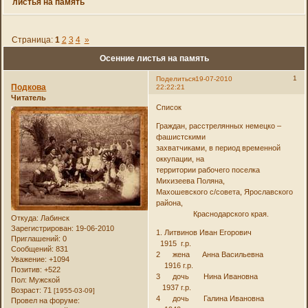
листья на память
Страница:
1
2
3
4
»
Осенние листья на память
1
Поделиться
19-07-2010
Подкова
22:22:21
Читатель
Список
Граждан, расстрелянных немецко –
фашистскими
захватчиками, в период временной
оккупации, на
территории рабочего поселка
Михизеева Поляна,
Махошевского с/совета, Ярославского
района,
Краснодарского края.
Откуда:
Лабинск
Зарегистрирован
: 19-06-2010
1. Литвинов Иван Егорович
Приглашений:
0
1915 г.р.
Сообщений:
831
2 жена Анна Васильевна
Уважение:
+1094
1916 г.р.
Позитив:
+522
3 дочь Нина Ивановна
Пол:
Мужской
1937 г.р.
Возраст:
71
[1955-03-09]
4 дочь Галина Ивановна
Провел на форуме: