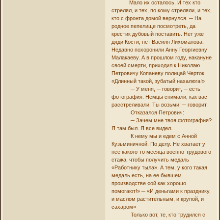
Мало их осталось. И тех кто
стрелял, и тех, по кому стреляли, и тех,
кто с фронта домой вернулся. ─ На
родное пепелище посмотреть, да
крестик дубовый поставить. Нет уже
дяди Кости, нет Василя Лихоманова.
Недавно похоронили Анну Георгиевну
Малакаеву. А в прошлом году, накануне
своей смерти, приходил к Николаю
Петровичу Копаневу полицай Черток.
«Длинный такой, зубатый нахалюга!»
─ У меня, ─ говорит, ─ есть
фотография. Немцы снимали, как вас
расстреливали. Ты возьми! ─ говорит.
Отказался Петрович:
─ Зачем мне твоя фотография?
Я там был. Я все видел.
К нему мы и едем с Анной
Кузьминичной. По делу. Не хватает у
нее какого-то месяца военно-трудового
стажа, чтобы получить медаль
«Работнику тыла». А тем, у кого такая
медаль есть, на ее бывшем
производстве «ой как хорошо
помогают!» ─ «И деньгами к празднику,
и маслом растительным, и крупой, и
сахаром»
Только вот, те, кто трудился с