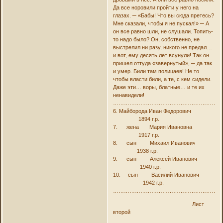
Да все норовили пройти у него на
глазах. ─ «Бабы! Что вы сюда претесь?
Мне сказали, чтобы я не пускал!» ─ А
он все равно шли, не слушали. Топить-
то надо было? Он, собственно, не
выстрелил ни разу, никого не предал…
и вот, ему десять лет всунули! Так он
пришел оттуда «завернутый», ─ да так
и умер. Били там полицаев! Не то
чтобы власти били, а те, с кем сидели.
Даже эти… воры, блатные… и те их
ненавидели!
……………………………………………………
6. Майборода Иван Федорович
1894 г.р.
7. жена Мария Ивановна
1917 г.р.
8. сын Михаил Иванович
1938 г.р.
9. сын Алексей Иванович
1940 г.р.
10. сын Василий Иванович
1942 г.р.
……………………………………………………
Лист
второй