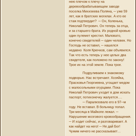
нею плечом к плечу на
деревообрабатывающем заводе
поселка Михизеева Поляна, ─ уже 59
лет, как в братских могилах. А кто ее
стаж подтвердит? ─ Он, Коленька,
Николай Петрович. Он теперь за отца,
и за старшего брата. Их родной кровью
один пулемет крестил. Маловато,
конечно свидетелей ─ один человек. Но
Господь не оставил, ─ нашелся
недавно Коля Крючков, сам объявился.
Так что есть теперь у нее целых два
свидетеля, как положено по закону!
Трое их на этой земле. Пока трое.
Подруливаем к знакомому
подворью. Нас встречают. Хозяйка,
Прасковья Георгиевна, угощает медом
с малосольными огурцами. Пока
Николай Петрович уходит в дом искать
паспорт, потихонечку жалуется….
─ Парализовало его в 97─м
году. Не вставал. В больницу попал.
Три месяца в Майкопе лежал. ─
Нарушение мозгового кровообращения.
─ И ходит сейчас, и разговаривает. А
как найдет на него! ─ Не дай Бог!
Чужим ничего не рассказывает…
……………………………………………………