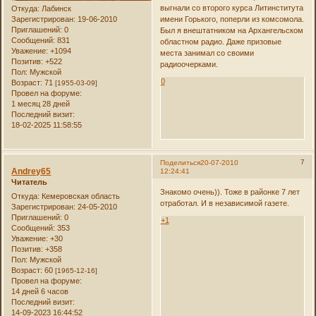
выгнали со второго курса Литинститута
Откуда:
Лабинск
Зарегистрирован
: 19-06-2010
имени Горького, поперли из комсомола.
Приглашений:
0
Был я внештатником на Архангельском
Сообщений:
831
областном радио. Даже призовые
Уважение:
+1094
места занимал со своими
Позитив:
+522
радиоочерками.
Пол:
Мужской
0
Возраст:
71
[1955-03-09]
Провел на форуме:
1 месяц 28 дней
Последний визит:
18-02-2025 11:58:55
7
Поделиться
20-07-2010
Andrey65
12:24:41
Читатель
Знакомо очень)). Тоже в районке 7 лет
Откуда:
Кемеровская область
отработал. И в независимой газете.
Зарегистрирован
: 24-05-2010
Приглашений:
0
+1
Сообщений:
353
Уважение:
+30
Позитив:
+358
Пол:
Мужской
Возраст:
60
[1965-12-16]
Провел на форуме:
14 дней 6 часов
Последний визит:
14-09-2023 16:44:52