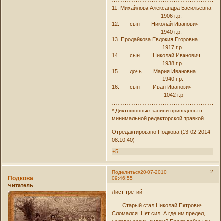
11. Михайлова Александра Васильевна
1906 г.р.
12. сын Николай Иванович
1940 г.р.
13. Продайкова Евдокия Егоровна
1917 г.р.
14. сын Николай Иванович
1938 г.р.
15. дочь Мария Ивановна
1940 г.р.
16. сын Иван Иванович
1042 г.р.
……………………………………………………
* Диктофонные записи приведены с
минимальной редакторской правкой
Отредактировано Подкова (13-02-2014
08:10:40)
+5
2
Поделиться
20-07-2010
Подкова
09:46:55
Читатель
Лист третий
Старый стал Николай Петрович.
Сломался. Нет сил. А где им предел,