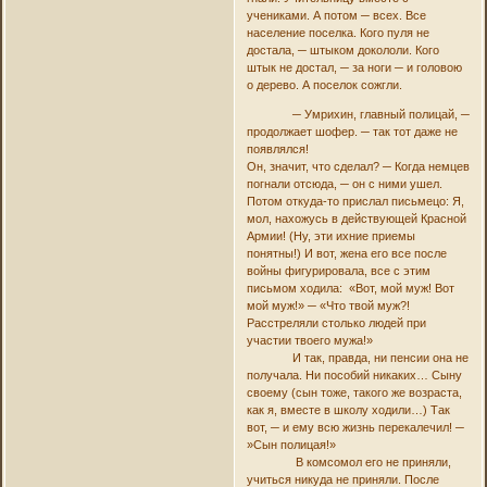
учениками. А потом ─ всех. Все
население поселка. Кого пуля не
достала, ─ штыком докололи. Кого
штык не достал, ─ за ноги ─ и головою
о дерево. А поселок сожгли.
─ Умрихин, главный полицай, ─
продолжает шофер. ─ так тот даже не
появлялся!
Он, значит, что сделал? ─ Когда немцев
погнали отсюда, ─ он с ними ушел.
Потом откуда-то прислал письмецо: Я,
мол, нахожусь в действующей Красной
Армии! (Ну, эти ихние приемы
понятны!) И вот, жена его все после
войны фигурировала, все с этим
письмом ходила: «Вот, мой муж! Вот
мой муж!» ─ «Что твой муж?!
Расстреляли столько людей при
участии твоего мужа!»
И так, правда, ни пенсии она не
получала. Ни пособий никаких… Сыну
своему (сын тоже, такого же возраста,
как я, вместе в школу ходили…) Так
вот, ─ и ему всю жизнь перекалечил! ─
»Сын полицая!»
В комсомол его не приняли,
учиться никуда не приняли. После