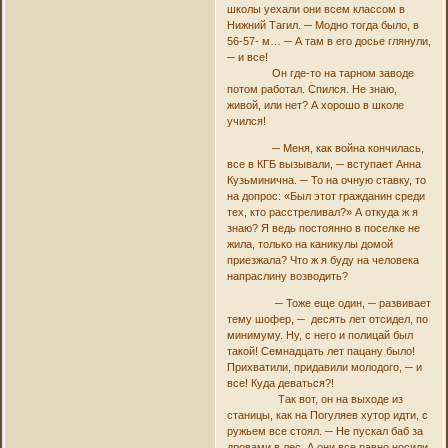
школы уехали они всем классом в
Нижний Тагил. ─ Модно тогда было, в
56-57- м… ─ А там в его досье глянули,
─ и все!
Он где-то на тарном заводе
потом работал. Спился. Не знаю,
живой, или нет? А хорошо в школе
учился!
─ Меня, как война кончилась,
все в КГБ вызывали, ─ вступает Анна
Кузьминична. ─ То на очную ставку, то
на допрос: «Был этот гражданин среди
тех, кто расстреливал?» А откуда ж я
знаю? Я ведь постоянно в поселке не
жила, только на каникулы домой
приезжала? Что ж я буду на человека
напраслину возводить?
─ Тоже еще один, ─ развивает
тему шофер, ─ десять лет отсидел, по
минимуму. Ну, с него и полицай был
такой! Семнадцать лет пацану было!
Прихватили, придавили молодого, ─ и
все! Куда деваться?!
Так вот, он на выходе из
станицы, как на Погуляев хутор идти, с
ружьем все стоял. ─ Не пускал баб за
дровами в лес. А они все равно носили.