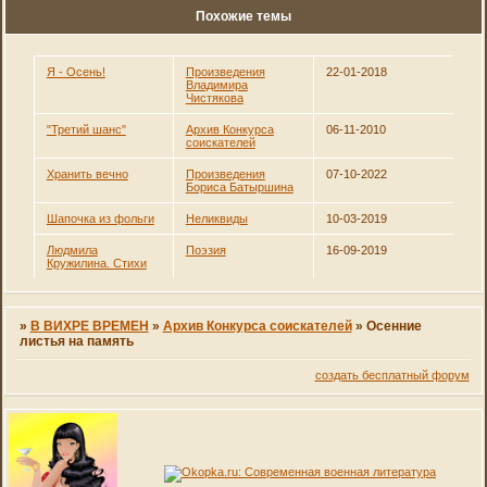
Похожие темы
Я - Осень!
Произведения
22-01-2018
Владимира
Чистякова
"Третий шанс"
Архив Конкурса
06-11-2010
соискателей
Хранить вечно
Произведения
07-10-2022
Бориса Батыршина
Шапочка из фольги
Неликвиды
10-03-2019
Людмила
Поэзия
16-09-2019
Кружилина. Стихи
»
В ВИХРЕ ВРЕМЕН
»
Архив Конкурса соискателей
»
Осенние
листья на память
создать бесплатный форум