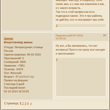
своих жен, и с кем они изменяли и как,
и с какого возраста...
Так что в этой профессии есть
подводные камни. Это я про районку,
не дай Бог, кто-то воспримет про себя.
0
10
Поделиться
20-07-2010
Цинни
13:20:32
Искусствовед запаса
Ну вот, а Вы жаловались, что нет
Откуда:
Литературная столица
интереса! Просто не сразу все находят
России
и прочитывают.
Зарегистрирован
: 06-02-2010
Приглашений:
0
0
Сообщений:
3505
Уважение:
+7861
Позитив:
+5479
Пол:
Женский
Возраст:
47
[1979-07-31]
Провел на форуме:
2 месяца 0 дней
Последний визит:
02-10-2014 18:15:03
Страница:
1
2
3
4
»