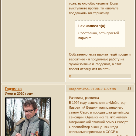
тоже. нужно обоснвоание. Если
выступаете против, то извольте
предложить альтернативу.
Lav написал(а):
Собственно, есть простой
вариант
Собственно, есть вариант ещё проще и
вероятнее - я продолжаю работу на
Чужой жизнью и Рарденом, а этот
проект отложу лет на пять.
0
Годзилко
23
Поделиться
21-07-2010 11:26:55
Умер в 2020 году
Развилка, развилка...
В 1994 году вышла книга «Мой отец -
Лаврентий Берия», написанная его
сыном Серго и породившая целый ряд
сенсаций. Одна из них та, что «отец»
американской атомной бомбы Роберт
Оппенгеймер в конце 1939 года
нелегально приезжал в СССР с