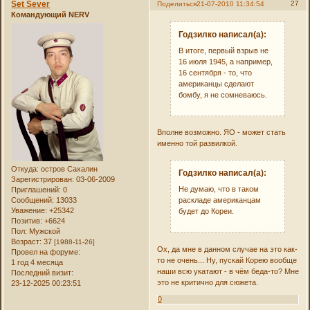
Set Sever
27
Поделиться
21-07-2010 11:34:54
Командующий NERV
Годзилко написал(а):
В итоге, первый взрыв не
16 июля 1945, а например,
16 сентября - то, что
американцы сделают
бомбу, я не сомневаюсь.
Вполне возможно. ЯО - может стать
именно той развилкой.
Откуда:
остров Сахалин
Годзилко написал(а):
Зарегистрирован
: 03-06-2009
Не думаю, что в таком
Приглашений:
0
Сообщений:
13033
раскладе американцам
Уважение:
+25342
будет до Кореи.
Позитив:
+6624
Пол:
Мужской
Возраст:
37
[1988-11-26]
Ох, да мне в данном случае на это как-
Провел на форуме:
то не очень... Ну, пускай Корею вообще
1 год 4 месяца
наши всю укатают - в чём беда-то? Мне
Последний визит:
это не критично для сюжета.
23-12-2025 00:23:51
0