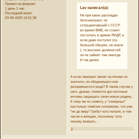
Провел на форуме:
Lav написал(а):
1 день 1 час
Последний визит:
Ни при каких раскладах
03-06-2025 14:01:38
белоэмигрант, не
сотрудничавший с СССР
во время ВМВ, не станет
поступать в армию ЯНДР, а
если даже поступит (по
большой обкурке, не иначе
), то высоких должностей
он не займёт там никогда.
И так далее.
А если эмигрант женат на японке из
знатного, но обедневшего или
разорившегося рода? В таком случае у
него, думаю, появятся достаточные
мотивы защищать свою новую родину...
К тому же по сюжету, у "северных"
настолько тяжёлое положение, что уже
"не до жиру" Гребут кого попало, в том
числе и женщин, поскольку тупо
некому воевать...
0