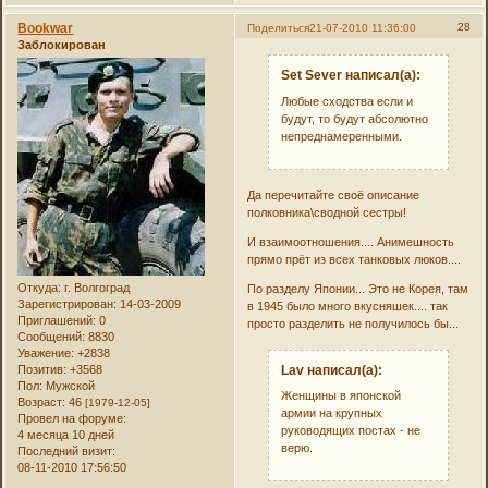
Bookwar
28
Поделиться
21-07-2010 11:36:00
Заблокирован
Set Sever написал(а):
Любые сходства если и
будут, то будут абсолютно
непреднамеренными.
Да перечитайте своё описание
полковника\сводной сестры!
И взаимоотношения.... Анимешность
прямо прёт из всех танковых люков....
Откуда:
г. Волгоград
По разделу Японии... Это не Корея, там
Зарегистрирован
: 14-03-2009
в 1945 было много вкусняшек.... так
Приглашений:
0
просто разделить не получилось бы...
Сообщений:
8830
Уважение:
+2838
Lav написал(а):
Позитив:
+3568
Пол:
Мужской
Женщины в японской
Возраст:
46
[1979-12-05]
армии на крупных
Провел на форуме:
руководящих постах - не
4 месяца 10 дней
верю.
Последний визит:
08-11-2010 17:56:50