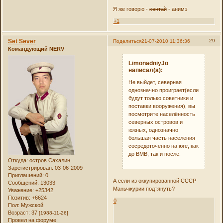
Я же говорю -
хентай
- анимэ
+1
Set Sever
29
Поделиться
21-07-2010 11:36:36
Командующий NERV
LimonadniyJo
написал(а):
Не выйдет, северная
однозначно проиграет(если
будут только советники и
поставки вооружения), вы
посмотрите населённость
северных островов и
южных, однозначно
большая часть населения
сосредоточенно на юге, как
до ВМВ, так и после.
Откуда:
остров Сахалин
Зарегистрирован
: 03-06-2009
Приглашений:
0
А если из оккупированной СССР
Сообщений:
13033
Маньчжурии подтянуть?
Уважение:
+25342
Позитив:
+6624
0
Пол:
Мужской
Возраст:
37
[1988-11-26]
Провел на форуме: