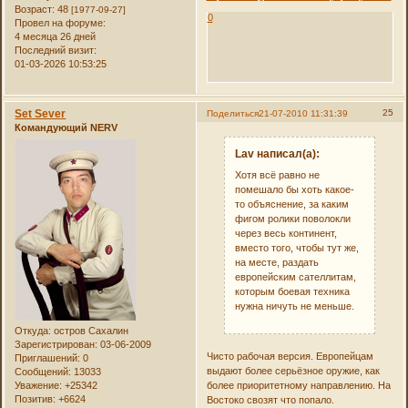
Возраст:
48
[1977-09-27]
0
Провел на форуме:
4 месяца 26 дней
Последний визит:
01-03-2026 10:53:25
Set Sever
25
Поделиться
21-07-2010 11:31:39
Командующий NERV
Lav написал(а):
Хотя всё равно не
помешало бы хоть какое-
то объяснение, за каким
фигом ролики поволокли
через весь континент,
вместо того, чтобы тут же,
на месте, раздать
европейским сателлитам,
которым боевая техника
нужна ничуть не меньше.
Откуда:
остров Сахалин
Зарегистрирован
: 03-06-2009
Чисто рабочая версия. Европейцам
Приглашений:
0
выдают более серьёзное оружие, как
Сообщений:
13033
более приоритетному направлению. На
Уважение:
+25342
Позитив:
+6624
Востоко свозят что попало.