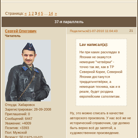
Страница:
«
1
2
3
4
5
…
14
»
37-я параллель
Сергей Олегович
21
Поделиться
21-07-2010 11:04:43
Читатель
Lav написал(а):
Ни при каких раскладах в
Японии не окажутся
немецкие "четвёрки" -
точно так же, как в ТР
Северной Корее, Северной
Японии достанутся
тридцатьчетвёрки, а
немецкая техника, как и в
реале, будет роздана
европейским сателлитам.
Откуда:
Хабаровск
Зарегистрирован
: 28-09-2008
Ну, это можно списать в качестве
Приглашений:
0
авторского произвола. У нас всё же не
Сообщений:
6447
исторический справочник, где должно
Уважение:
+4009
Позитив:
+3393
быть верно всё до запятой, а
Пол:
Мужской
художественное произведение.
Возраст:
50
[1975-10-07]