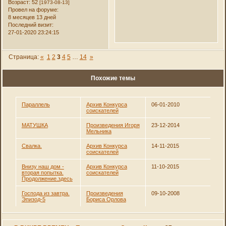
Возраст:
52
[1973-08-13]
Провел на форуме:
8 месяцев 13 дней
Последний визит:
27-01-2020 23:24:15
Страница:
«
1
2
3
4
5
…
14
»
Похожие темы
Параллель
Архив Конкурса
06-01-2010
соискателей
МАТУШКА
Произведения Игоря
23-12-2014
Мельника
Свалка.
Архив Конкурса
14-11-2015
соискателей
Внизу наш дом -
Архив Конкурса
11-10-2015
вторая попытка.
соискателей
Продолжение.здесь
Господа из завтра.
Произведения
09-10-2008
Эпизод-5
Бориса Орлова