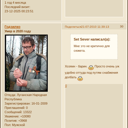
1 год 4 месяца
Последний визит:
23-12-2025 00:23:51
Годзилко
30
Поделиться
21-07-2010 11:39:13
Умер в 2020 году
Set Sever написал(а):
Мне это не критично для
сюжета.
Хозяин - барин.
Просто очень уж
удобно оттуда под путям снабжения
долбать
0
Откуда:
Луганская Народная
Республика
Зарегистрирован
: 16-01-2009
Приглашений:
0
Сообщений:
13322
Уважение:
+10080
Позитив:
+3968
Пол:
Мужской