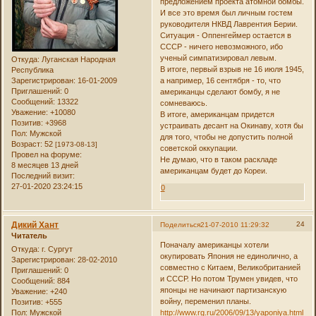
предложением проекта атомной бомбы.
И все это время был личным гостем
руководителя НКВД Лаврентия Берии.
Ситуация - Оппенгеймер остается в
СССР - ничего невозможного, ибо
ученый симпатизировал левым.
Откуда:
Луганская Народная
В итоге, первый взрыв не 16 июля 1945,
Республика
Зарегистрирован
: 16-01-2009
а например, 16 сентября - то, что
Приглашений:
0
американцы сделают бомбу, я не
Сообщений:
13322
сомневаюсь.
Уважение:
+10080
В итоге, американцам придется
Позитив:
+3968
устраивать десант на Окинаву, хотя бы
Пол:
Мужской
для того, чтобы не допустить полной
Возраст:
52
[1973-08-13]
советской оккупации.
Провел на форуме:
Не думаю, что в таком раскладе
8 месяцев 13 дней
американцам будет до Кореи.
Последний визит:
27-01-2020 23:24:15
0
Дикий Хант
24
Поделиться
21-07-2010 11:29:32
Читатель
Поначалу американцы хотели
Откуда:
г. Сургут
окупировать Япония не единолично, а
Зарегистрирован
: 28-02-2010
совместно с Китаем, Великобританией
Приглашений:
0
и СССР. Но потом Трумен увидев, что
Сообщений:
884
японцы не начинают партизанскую
Уважение:
+240
войну, переменил планы.
Позитив:
+555
Пол:
Мужской
http://www.rg.ru/2006/09/13/yaponiya.html