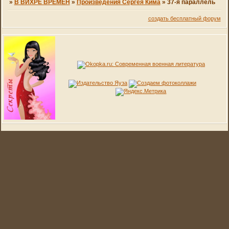
»
В ВИХРЕ ВРЕМЕН
»
Произведения Сергея Кима
»
37-я параллель
создать бесплатный форум