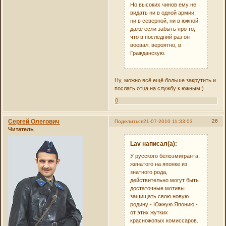
Но высоких чинов ему не
видать ни в одной армии,
ни в северной, ни в южной,
даже если забыть про то,
что в последний раз он
воевал, вероятно, в
Гражданскую.
Ну, можно всё ещё больше закрутить и
послать отца на службу к южным:)
0
Сергей Олегович
26
Поделиться
21-07-2010 11:33:03
Читатель
Lav написал(а):
У русского белоэмигранта,
женатого на японке из
знатного рода,
действительно могут быть
достаточные мотивы
защищать свою новую
родину - Южную Японию -
от этих жутких
красножопых комиссаров.