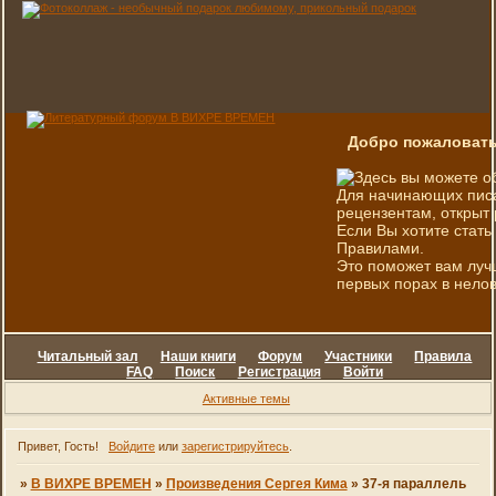
Добро пожаловать
Здесь вы можете о
Для начинающих писа
рецензентам, открыт 
Если Вы хотите стать
Правилами.
Это поможет вам луч
первых порах в нелов
Читальный зал
Наши книги
Форум
Участники
Правила
FAQ
Поиск
Регистрация
Войти
Активные темы
Привет, Гость!
Войдите
или
зарегистрируйтесь
.
»
В ВИХРЕ ВРЕМЕН
»
Произведения Сергея Кима
»
37-я параллель