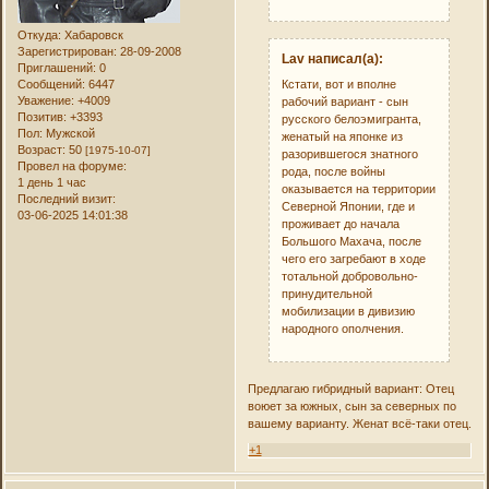
Откуда:
Хабаровск
Зарегистрирован
: 28-09-2008
Lav написал(а):
Приглашений:
0
Сообщений:
6447
Кстати, вот и вполне
Уважение:
+4009
рабочий вариант - сын
Позитив:
+3393
русского белоэмигранта,
Пол:
Мужской
женатый на японке из
Возраст:
50
[1975-10-07]
разорившегося знатного
Провел на форуме:
рода, после войны
1 день 1 час
оказывается на территории
Последний визит:
Северной Японии, где и
03-06-2025 14:01:38
проживает до начала
Большого Махача, после
чего его загребают в ходе
тотальной добровольно-
принудительной
мобилизации в дивизию
народного ополчения.
Предлагаю гибридный вариант: Отец
воюет за южных, сын за северных по
вашему варианту. Женат всё-таки отец.
+1