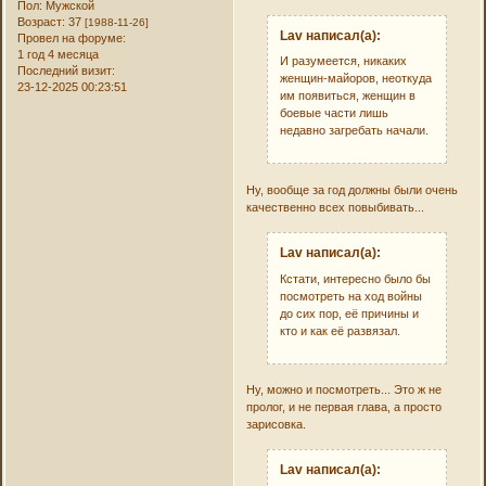
Пол:
Мужской
Возраст:
37
[1988-11-26]
Lav написал(а):
Провел на форуме:
1 год 4 месяца
И разумеется, никаких
Последний визит:
женщин-майоров, неоткуда
23-12-2025 00:23:51
им появиться, женщин в
боевые части лишь
недавно загребать начали.
Ну, вообще за год должны были очень
качественно всех повыбивать...
Lav написал(а):
Кстати, интересно было бы
посмотреть на ход войны
до сих пор, её причины и
кто и как её развязал.
Ну, можно и посмотреть... Это ж не
пролог, и не первая глава, а просто
зарисовка.
Lav написал(а):