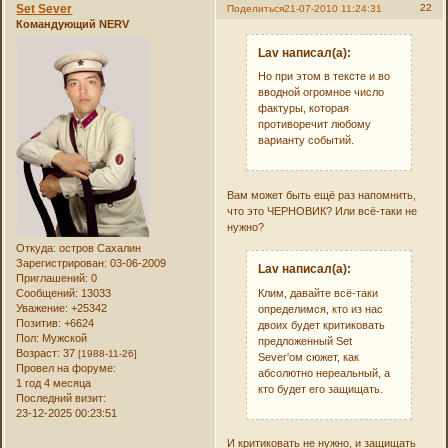
Set Sever
22
Поделиться
21-07-2010 11:24:31
Командующий NERV
Lav написал(а):
Но при этом в тексте и во
вводной огромное число
фактуры, которая
противоречит любому
варианту событий.
Вам может быть ещё раз напомнить,
что это ЧЕРНОВИК? Или всё-таки не
нужно?
Откуда:
остров Сахалин
Зарегистрирован
: 03-06-2009
Lav написал(а):
Приглашений:
0
Сообщений:
13033
Клим, давайте всё-таки
Уважение:
+25342
определимся, кто из нас
Позитив:
+6624
двоих будет критиковать
Пол:
Мужской
предложенный Set
Возраст:
37
[1988-11-26]
Sever'ом сюжет, как
Провел на форуме:
абсолютно нереальный, а
1 год 4 месяца
кто будет его защищать.
Последний визит:
23-12-2025 00:23:51
И критиковать не нужно, и защищать