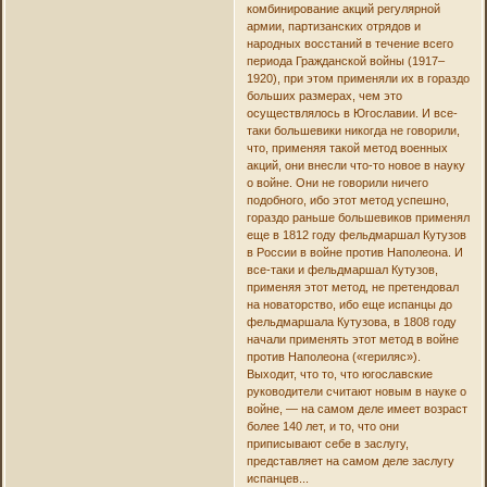
комбинирование акций регулярной
армии, партизанских отрядов и
народных восстаний в течение всего
периода Гражданской войны (1917–
1920), при этом применяли их в гораздо
больших размерах, чем это
осуществлялось в Югославии. И все-
таки большевики никогда не говорили,
что, применяя такой метод военных
акций, они внесли что-то новое в науку
о войне. Они не говорили ничего
подобного, ибо этот метод успешно,
гораздо раньше большевиков применял
еще в 1812 году фельдмаршал Кутузов
в России в войне против Наполеона. И
все-таки и фельдмаршал Кутузов,
применяя этот метод, не претендовал
на новаторство, ибо еще испанцы до
фельдмаршала Кутузова, в 1808 году
начали применять этот метод в войне
против Наполеона («гериляс»).
Выходит, что то, что югославские
руководители считают новым в науке о
войне, — на самом деле имеет возраст
более 140 лет, и то, что они
приписывают себе в заслугу,
представляет на самом деле заслугу
испанцев...