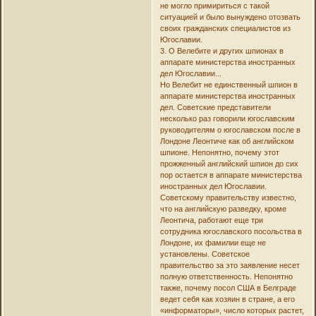
не могло примириться с такой
ситуацией и было вынуждено отозвать
своих гражданских специалистов из
Югославии.
3. О Велебите и других шпионах в
аппарате министерства иностранных
дел Югославии...
Но Велебит не единственный шпион в
аппарате министерства иностранных
дел. Советские представители
несколько раз говорили югославским
руководителям о югославском после в
Лондоне Леонтиче как об английском
шпионе. Непонятно, почему этот
прожженный английский шпион до сих
пор остается в аппарате министерства
иностранных дел Югославии.
Советскому правительству известно,
что на английскую разведку, кроме
Леонтича, работают еще три
сотрудника югославского посольства в
Лондоне, их фамилии еще не
установлены. Советское
правительство за это заявление несет
полную ответственность. Непонятно
также, почему посол США в Белграде
ведет себя как хозяин в стране, а его
«информаторы», число которых растет,