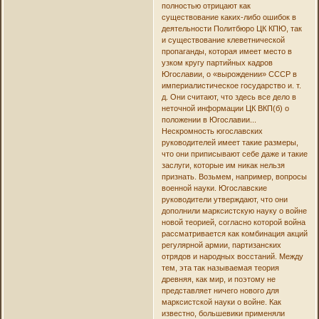
полностью отрицают как
существование каких-либо ошибок в
деятельности Политбюро ЦК КПЮ, так
и существование клеветнической
пропаганды, которая имеет место в
узком кругу партийных кадров
Югославии, о «вырождении» СССР в
империалистическое государство и. т.
д. Они считают, что здесь все дело в
неточной информации ЦК ВКП(б) о
положении в Югославии...
Нескромность югославских
руководителей имеет такие размеры,
что они приписывают себе даже и такие
заслуги, которые им никак нельзя
признать. Возьмем, например, вопросы
военной науки. Югославские
руководители утверждают, что они
дополнили марксистскую науку о войне
новой теорией, согласно которой война
рассматривается как комбинация акций
регулярной армии, партизанских
отрядов и народных восстаний. Между
тем, эта так называемая теория
древняя, как мир, и поэтому не
представляет ничего нового для
марксистской науки о войне. Как
известно, большевики применяли