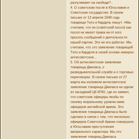
разгуливают на свободе?..
4. О советском после в Югославии и
Советском государстве. В своем
письме от 13 апреля 1948 года
товарищи Тито и Кардель пишут: «Мы
считаем, что он (советский посол) как
посол не имеет права ни от кого
просить сообщений о деятельности
нашей партии. Это не его работа». Мы
считаем, что это заявление товарищей
Тито и Карделя в своей основе неверно
антисоветское...
5. Об антисоветском заявлении
товарища Джиласа, о
разведывательной службе и о торговых
переговорах. В своем письме от 27
марта мы изложили антисоветское
заявление товарища Джиласа на одном
из заседаний ЦК КПЮ, где он заявил,
что советские офицеры якобы по
своему моральному уровню ниже
офицеров английской армии. Это
заявление товарища Джиласа было
сделано в связи с тем, что несколько
офицеров Советской Армии совершило
в Югославии преступления
аморального характера. Мы это
заявление товарищ Джиласа