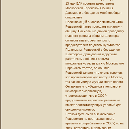
13 мая ЕАК посетил заместитель
Московской Еврейской Общины
Давыдов и в беседе со мной сообщил
следующее:
Пребывающий в Москве чемпион США
Решевский часто посещает синагогу и
общину. Пасхальные дни он проводил у
главного раввина общины Шлифера,
согласовавшего этот вопрос с
председателем по делам культов тов.
Полянским. Решевский в беседах со
Шлифером, Давыдовым и другими
работниками общины весьма
положительно отзывался о Московском
Еврейском театре, об общине.
Решевский заявил, что очень доволен,
что провел еврейскую пасху в Москве,
так как он увидел и узнал много нового.
Он заявил, что убедился в неправоте
некоторых американцев,
утверждающих, что в СССР
представители еврейской религии не
имеют соответствующих условий для
священнослужения.
В таком духе были высказывания
Решевского на протяжении всего
времени его пребывания в СССР, но на
днях, оставшись с Давыдовым