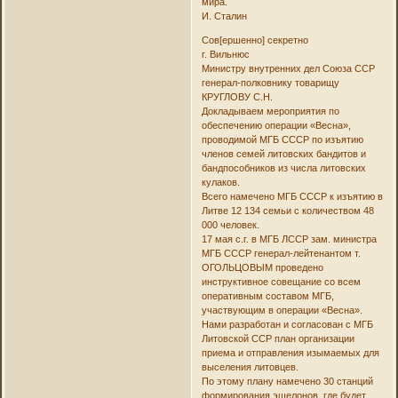
мира.
И. Сталин
Сов[ершенно] секретно
г. Вильнюс
Министру внутренних дел Союза ССР
генерал-полковнику товарищу
КРУГЛОВУ С.Н.
Докладываем мероприятия по
обеспечению операции «Весна»,
проводимой МГБ СССР по изъятию
членов семей литовских бандитов и
бандпособников из числа литовских
кулаков.
Всего намечено МГБ СССР к изъятию в
Литве 12 134 семьи с количеством 48
000 человек.
17 мая с.г. в МГБ ЛССР зам. министра
МГБ СССР генерал-лейтенантом т.
ОГОЛЬЦОВЫМ проведено
инструктивное совещание со всем
оперативным составом МГБ,
участвующим в операции «Весна».
Нами разработан и согласован с МГБ
Литовской ССР план организации
приема и отправления изымаемых для
выселения литовцев.
По этому плану намечено 30 станций
формирования эшелонов, где будет