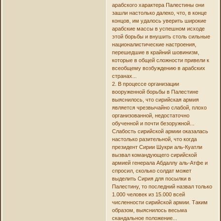
арабского характера Палестины они
зашли настолько далеко, что, в конце
концов, им удалось уверить широкие
арабские массы в успешном исходе
этой борьбы и внушить столь сильные
националистические настроения,
перешедшие в крайний шовинизм,
которые в общей сложности привели к
всеобщему возбуждению в арабских
странах...
2. В процессе организации
вооруженной борьбы в Палестине
выяснилось, что сирийская армия
является чрезвычайно слабой, плохо
организованной, недостаточно
обученной и почти безоружной...
Слабость сирийской армии оказалась
настолько разительной, что когда
президент Сирии Шукри аль-Куатли
вызвал командующего сирийской
армией генерала Абдаллу аль-Атфе и
спросил, сколько солдат может
выделить Сирия для посылки в
Палестину, то последний назвал только
1.000 человек из 15.000 всей
численности сирийской армии. Таким
образом, выяснилось весьма
скандальное положение...