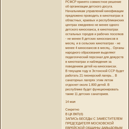
РСФСР принято совместное решение
об организации детского досуга.
Начальникам управлений кинофикации
предложено проводить в кинотеатрах в
областных, краевых и республиканских
центрах ежедневно не менее одного
детского киносеанса, в кинотеатрах
остальных городов и рабочих поселков
- не менее 8 детских киносеансов в
месяц и в сельских кинотеатрах - не
менее 4 киносеансов в месяц... Органы
народного образования выделяют
педагогический персонал для дежурств
в кинотеатрах и наблюдения за
поведением детей на киносеансах.
В текущем году в Эстонской ССР будет
работать 21 пионерский лагерь... В
санаторных лагерях этим летом
отдохнет около 1.800 детей. В
республике будет функционировать
также 11 детских санаториев.
14 мая
Секретно
В ЦК ВКП(б)
ЗАПИСЬ БЕСЕДЫ С ЗАМЕСТИТЕЛЕМ
ПРЕДСЕДАТЕЛЯ МОСКОВСКОЙ
ЕВРЕЙСКОЙ ОБЩИНЫ ДАВЫДОВЫМ