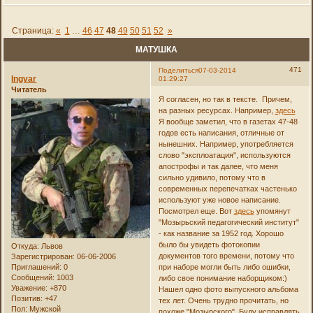
Страница:
«
1
…
46
47
48
49
50
51
52
»
МАТУШКА
471
Поделиться
07-03-2014
Ingvar
01:29:27
Читатель
Я согласен, но так в тексте. Причем,
на разных ресурсах. Например,
здесь
Я вообще заметил, что в газетах 47-48
годов есть написания, отличные от
нынешних. Например, употребляется
слово "эксплоатация", используются
апострофы и так далее, что меня
сильно удивило, потому что в
современных перепечатках частенько
используют уже новое написание.
Посмотрел еще. Вот
здесь
упомянут
"Мозырьский педагогический институт"
- как название за 1952 год. Хорошо
было бы увидеть фотокопии
Откуда:
Львов
документов того времени, потому что
Зарегистрирован
: 06-06-2006
Приглашений:
0
при наборе могли быть либо ошибки,
Сообщений:
1003
либо свое понимание наборщиком:)
Уважение:
+870
Нашел одно фото выпускного альбома
Позитив:
+47
тех лет. Очень трудно прочитать, но
Пол:
Мужской
похоже "Мозырского". Буду исправлять.