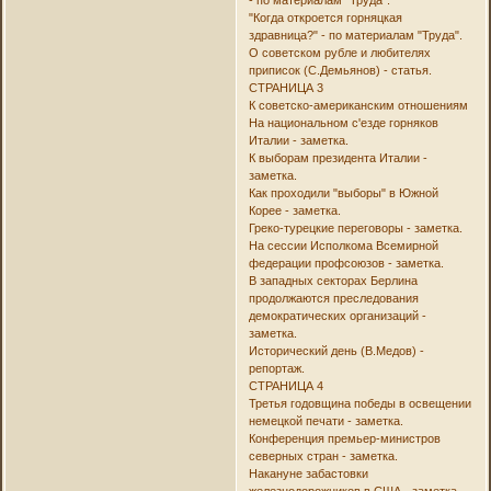
- по материалам "Труда".
"Когда откроется горняцкая
здравница?" - по материалам "Труда".
О советском рубле и любителях
приписок (С.Демьянов) - статья.
СТРАНИЦА 3
К советско-американским отношениям
На национальном с'езде горняков
Италии - заметка.
К выборам президента Италии -
заметка.
Как проходили "выборы" в Южной
Корее - заметка.
Греко-турецкие переговоры - заметка.
На сессии Исполкома Всемирной
федерации профсоюзов - заметка.
В западных секторах Берлина
продолжаются преследования
демократических организаций -
заметка.
Исторический день (В.Медов) -
репортаж.
СТРАНИЦА 4
Третья годовщина победы в освещении
немецкой печати - заметка.
Конференция премьер-министров
северных стран - заметка.
Накануне забастовки