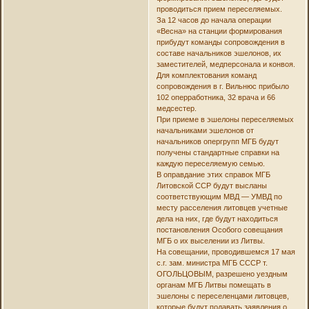
проводиться прием переселяемых.
За 12 часов до начала операции
«Весна» на станции формирования
прибудут команды сопровождения в
составе начальников эшелонов, их
заместителей, медперсонала и конвоя.
Для комплектования команд
сопровождения в г. Вильнюс прибыло
102 оперработника, 32 врача и 66
медсестер.
При приеме в эшелоны переселяемых
начальниками эшелонов от
начальников опергрупп МГБ будут
получены стандартные справки на
каждую переселяемую семью.
В оправдание этих справок МГБ
Литовской ССР будут высланы
соответствующим МВД — УМВД по
месту расселения литовцев учетные
дела на них, где будут находиться
постановления Особого совещания
МГБ о их выселении из Литвы.
На совещании, проводившемся 17 мая
с.г. зам. министра МГБ СССР т.
ОГОЛЬЦОВЫМ, разрешено уездным
органам МГБ Литвы помещать в
эшелоны с переселенцами литовцев,
которые будут подавать заявления о