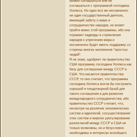
Можно соглашаться или не
соглашаться с программой господина
Уоллеса. Но одно все же несомненно:
ни один государственный деятель,
имеющий заботу о мире и
сотрудничестве народов, не может
пройти мимо этой программы, ибо она
отражает надежды и стремления
народов к упрочению мира и
несомненно будет иметь поддержку со
стороны многих миллионов “простых
людей”.
Я не знаю, одобряет ли правительство
США программу господина Уоллеса как
базу для соглашения между СССР и
США. Что касается правительства
СССР, то оно считает, что программа
господина Уоллеса могла бы послужить
хорошей я плодотворной базой для
такого соглашения и для развития
международного сотрудничества, ибо
правительство СССР считает, что,
несмотря на различие экономических
систем и идеологий, сосуществование
этих систем и мирное урегулирование
разногласий между СССР и США не
только возможны, но и безусловно
необходимы в интересах всеобщего