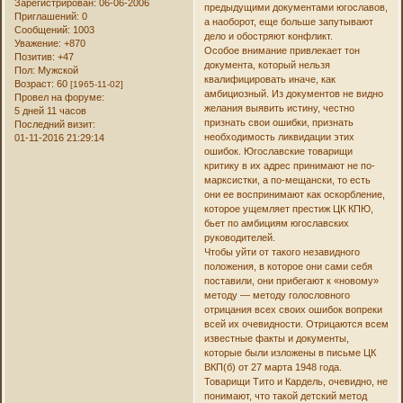
Зарегистрирован
: 06-06-2006
предыдущими документами югославов,
Приглашений:
0
а наоборот, еще больше запутывают
Сообщений:
1003
дело и обостряют конфликт.
Уважение:
+870
Особое внимание привлекает тон
Позитив:
+47
документа, который нельзя
Пол:
Мужской
квалифицировать иначе, как
Возраст:
60
[1965-11-02]
амбициозный. Из документов не видно
Провел на форуме:
желания выявить истину, честно
5 дней 11 часов
признать свои ошибки, признать
Последний визит:
необходимость ликвидации этих
01-11-2016 21:29:14
ошибок. Югославские товарищи
критику в их адрес принимают не по-
марксистки, а по-мещански, то есть
они ее воспринимают как оскорбление,
которое ущемляет престиж ЦК КПЮ,
бьет по амбициям югославских
руководителей.
Чтобы уйти от такого незавидного
положения, в которое они сами себя
поставили, они прибегают к «новому»
методу — методу голословного
отрицания всех своих ошибок вопреки
всей их очевидности. Отрицаются всем
известные факты и документы,
которые были изложены в письме ЦК
ВКП(б) от 27 марта 1948 года.
Товарищи Тито и Кардель, очевидно, не
понимают, что такой детский метод