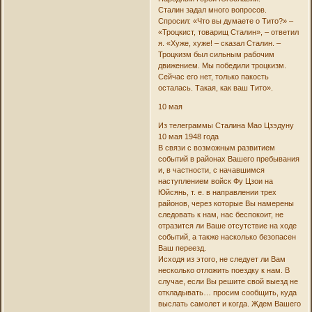
Сталин задал много вопросов.
Спросил: «Что вы думаете о Тито?» –
«Троцкист, товарищ Сталин», – ответил
я. «Хуже, хуже! – сказал Сталин. –
Троцкизм был сильным рабочим
движением. Мы победили троцкизм.
Сейчас его нет, только пакость
осталась. Такая, как ваш Тито».
10 мая
Из телеграммы Сталина Мао Цзэдуну
10 мая 1948 года
В связи с возможным развитием
событий в районах Вашего пребывания
и, в частности, с начавшимся
наступлением войск Фу Цзои на
Юйсянь, т. е. в направлении трех
районов, через которые Вы намерены
следовать к нам, нас беспокоит, не
отразится ли Ваше отсутствие на ходе
событий, а также насколько безопасен
Ваш переезд.
Исходя из этого, не следует ли Вам
несколько отложить поездку к нам. В
случае, если Вы решите свой выезд не
откладывать… просим сообщить, куда
выслать самолет и когда. Ждем Вашего