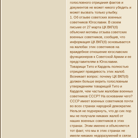
голословного отрицания фактов и
документов не может никого убедить и
может вызвать только улыбку.
1. Об отзыве советских военных
советников Югославии. В своем
письме от 27 марта ЦК ВКП(б)
объяснил мотивы отзыва советских
военных советников, сообщив, что
информация ЦК ВКП(б) основывается
на жалобах этих советников на
враждебное отношение югославских
функционеров к Советской Армии и ее
представителям в Югославии.
Товарищи Тито и Кардель полностью
отрицают правдивость этих жалоб.
Возникает вопрос: почему ЦК ВКП(б)
должен больше верить голословным
утверждениям товарищей Тито и
Карделя, чем частым жалобам военных
советников СССР? На основании чего?
СССР имеет военных советников почти
во всех странах народной демократии.
Нельзя не подчеркнуть, что до сих пор
мы не получали никаких жалоб от
наших военных советников в этих
странах. Этим именно и объясняется
тот факт, что мы в этих странах не
имели никаких недоразумений в связи