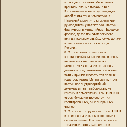
и Народного фронта. Мы в своем
прошлом письме писали, что в
Югославии основной руководящей
силой считают не Компартию, а
Народный фронт, что югославские
руководители умаляют роль партии,
фактически в непартийном Народном
фронте, делая при этом такую же
принципиальную ошибку, какую делали
меньшевики сорок лет назад в
России...
8. О тревожном положении в
Югославской компартии. Мы в своем
первом письме говорили, что
Компартия Югославии остается и
дальше в полулегальном положении,
хотя и пришла к власти три полных
года тому назад. Мы говорили, что в
партии нет внутрипартийной
демократии, нет выборности, нет
критики и самокритики, что ЦК КПЮ в
своем большинстве состоит из
кооптированных, а не выбранных
членов...
9. О зазнайстве руководителей ЦК КПЮ
и об их неправильном отношении к
своим ошибкам. Как видно из писем
товарищей Тито и Карделя, они