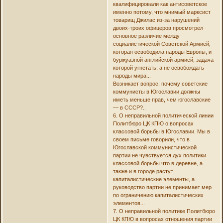
квалифицировали как антисоветское
именно потому, что мнимый марксист
товарищ Джилас из-за нарушений
двоих-троих офицеров просмотрел
основное различие между
социалистической Советской Армией,
которая освободила народы Европы, и
буржуазной английской армией, задача
которой угнетать, а не освобождать
народы мира...
Возникает вопрос: почему советские
коммунисты в Югославии должны
иметь меньше прав, чем югославские
— в СССР?..
6. О неправильной политической линии
Политбюро ЦК КПЮ о вопросах
классовой борьбы в Югославии. Мы в
своем письме говорили, что в
Югославской коммунистической
партии не чувствуется дух политики
классовой борьбы что в деревне, а
также и в городе растут
капиталистические элементы, а
руководство партии не принимает мер
по ограничению капиталистических
элементов...
7. О неправильной политике Политбюро
ЦК КПЮ в вопросах отношения партии