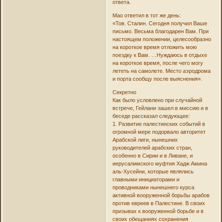
ответа.
Мао ответил в тот же день:
«Тов. Сталин. Сегодня получил Ваше
письмо. Весьма благодарен Вам. При
настоящем положении, целесообразно
на короткое время отложить мою
поездку к Вам. …Нуждаюсь в отдыхе
на короткое время, после чего могу
лететь на самолете. Место аэродрома
и порта сообщу после выяснения».
Секретно
Как было условлено при случайной
встрече, Гейлани зашел в миссию и в
беседе рассказал следующее:
1. Развитие палестинских событий в
огромной мере подорвало авторитет
Арабской лиги, нынешних
руководителей арабских стран,
особенно в Сирии и в Ливане, и
иерусалимского муфтия Хадж Амина
аль-Хусейни, которые являлись
главными инициаторами и
проводниками нынешнего курса
активной вооруженной борьбы арабов
против евреев в Палестине. В своих
призывах к вооруженной борьбе и в
своих обещаниях сохранения