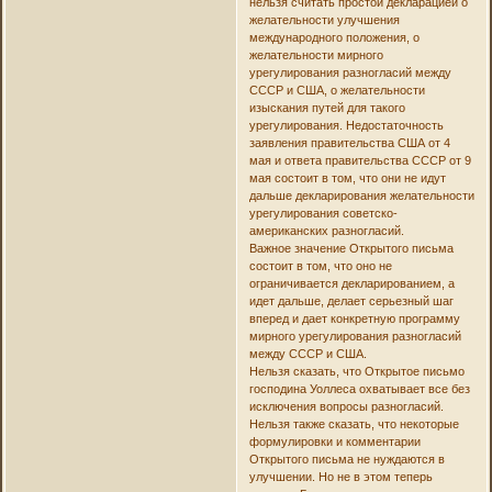
нельзя считать простой декларацией о
желательности улучшения
международного положения, о
желательности мирного
урегулирования разногласий между
СССР и США, о желательности
изыскания путей для такого
урегулирования. Недостаточность
заявления правительства США от 4
мая и ответа правительства СССР от 9
мая состоит в том, что они не идут
дальше декларирования желательности
урегулирования советско-
американских разногласий.
Важное значение Открытого письма
состоит в том, что оно не
ограничивается декларированием, а
идет дальше, делает серьезный шаг
вперед и дает конкретную программу
мирного урегулирования разногласий
между СССР и США.
Нельзя сказать, что Открытое письмо
господина Уоллеса охватывает все без
исключения вопросы разногласий.
Нельзя также сказать, что некоторые
формулировки и комментарии
Открытого письма не нуждаются в
улучшении. Но не в этом теперь