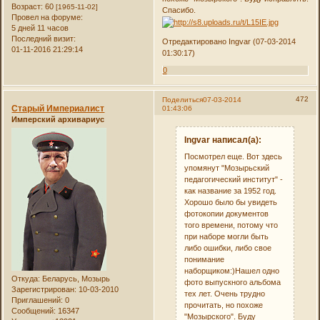
Возраст:
60
[1965-11-02]
Спасибо.
Провел на форуме:
5 дней 11 часов
Последний визит:
Отредактировано Ingvar (07-03-2014
01-11-2016 21:29:14
01:30:17)
0
472
Поделиться
07-03-2014
Старый Империалист
01:43:06
Имперский архивариус
Ingvar написал(а):
Посмотрел еще. Вот здесь
упомянут "Мозырьский
педагогический институт" -
как название за 1952 год.
Хорошо было бы увидеть
фотокопии документов
того времени, потому что
при наборе могли быть
либо ошибки, либо свое
понимание
наборщиком:)Нашел одно
Откуда:
Беларусь, Мозырь
фото выпускного альбома
Зарегистрирован
: 10-03-2010
тех лет. Очень трудно
Приглашений:
0
прочитать, но похоже
Сообщений:
16347
"Мозырского". Буду