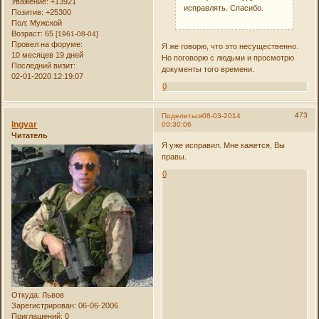
Уважение:
+13921
исправлять. Спасибо.
Позитив:
+25300
Пол:
Мужской
Возраст:
65
[1961-08-04]
Провел на форуме:
Я же говорю, что это несущественно.
10 месяцев 19 дней
Но поговорю с людьми и просмотрю
Последний визит:
документы того времени.
02-01-2020 12:19:07
0
473
Поделиться
08-03-2014
Ingvar
00:30:06
Читатель
Я уже исправил. Мне кажется, Вы
правы.
0
Откуда:
Львов
Зарегистрирован
: 06-06-2006
Приглашений:
0