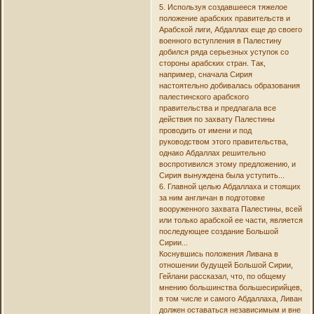
5. Используя создавшееся тяжелое
положение арабских правительств и
Арабской лиги, Абдаллах еще до своего
военного вступления в Палестину
добился ряда серьезных уступок со
стороны арабских стран. Так,
например, сначала Сирия
настоятельно добивалась образования
палестинского арабского
правительства и предлагала все
действия по захвату Палестины
проводить от имени и под
руководством этого правительства,
однако Абдаллах решительно
воспротивился этому предложению, и
Сирия вынуждена была уступить...
6. Главной целью Абдаллаха и стоящих
за ним англичан в подготовке
вооруженного захвата Палестины, всей
или только арабской ее части, является
последующее создание Большой
Сирии...
Коснувшись положения Ливана в
отношении будущей Большой Сирии,
Гейлани рассказал, что, по общему
мнению большинства большесирийцев,
в том числе и самого Абдаллаха, Ливан
должен оставаться независимым и вне