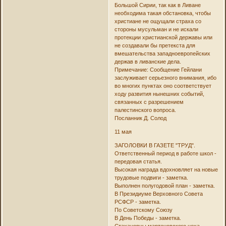
Большой Сирии, так как в Ливане
необходима такая обстановка, чтобы
христиане не ощущали страха со
стороны мусульман и не искали
протекции христианской державы или
не создавали бы претекста для
вмешательства западноевропейских
держав в ливанские дела.
Примечание: Сообщение Гейлани
заслуживает серьезного внимания, ибо
во многих пунктах оно соответствует
ходу развития нынешних событий,
связанных с разрешением
палестинского вопроса.
Посланник Д. Солод
11 мая
ЗАГОЛОВКИ В ГАЗЕТЕ "ТРУД".
Ответственный период в работе школ -
передовая статья.
Высокая награда вдохновляет на новые
трудовые подвиги - заметка.
Выполнен полугодовой план - заметка.
В Президиуме Верховного Совета
РСФСР - заметка.
По Советскому Союзу
В День Победы - заметка.