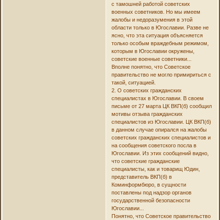
с тамошней работой советских
военных советников. Но мы имеем
жалобы и недоразумения в этой
области только в Югославии. Разве не
ясно, что эта ситуация объясняется
только особым враждебным режимом,
которым в Югославии окружены,
советские военные советники...
Вполне понятно, что Советское
правительство не могло примириться с
такой, ситуацией.
2. О советских гражданских
специалистах в Югославии. В своем
письме от 27 марта ЦК ВКП(б) сообщил
мотивы отзыва гражданских
специалистов из Югославии. ЦК ВКП(б)
в данном случае опирался на жалобы
советских гражданских специалистов и
на сообщения советского посла в
Югославии. Из этих сообщений видно,
что советские гражданские
специалисты, как и товарищ Юдин,
представитель ВКП(б) в
Коминформбюро, в сущности
поставлены под надзор органов
государственной безопасности
Югославии...
Понятно, что Советское правительство