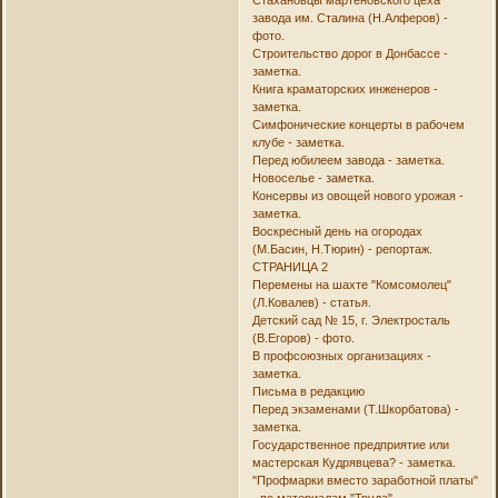
Стахановцы мартеновского цеха
завода им. Сталина (Н.Алферов) -
фото.
Строительство дорог в Донбассе -
заметка.
Книга краматорских инженеров -
заметка.
Симфонические концерты в рабочем
клубе - заметка.
Перед юбилеем завода - заметка.
Новоселье - заметка.
Консервы из овощей нового урожая -
заметка.
Воскресный день на огородах
(М.Басин, Н.Тюрин) - репортаж.
СТРАНИЦА 2
Перемены на шахте "Комсомолец"
(Л.Ковалев) - статья.
Детский сад № 15, г. Электросталь
(В.Егоров) - фото.
В профсоюзных организациях -
заметка.
Письма в редакцию
Перед экзаменами (Т.Шкорбатова) -
заметка.
Государственное предприятие или
мастерская Кудрявцева? - заметка.
"Профмарки вместо заработной платы"