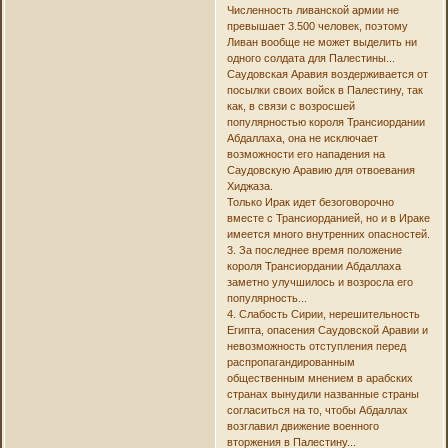
Численность ливанской армии не
превышает 3.500 человек, поэтому
Ливан вообще не может выделить ни
одного солдата для Палестины...
Саудовская Аравия воздерживается от
посылки своих войск в Палестину, так
как, в связи с возросшей
популярностью короля Трансиордании
Абдаллаха, она не исключает
возможности его нападения на
Саудовскую Аравию для отвоевания
Хиджаза.
Только Ирак идет безоговорочно
вместе с Трансиорданией, но и в Ираке
имеется много внутренних опасностей.
3. За последнее время положение
короля Трансиордании Абдаллаха
заметно улучшилось и возросла его
популярность...
4. Слабость Сирии, нерешительность
Египта, опасения Саудовской Аравии и
невозможность отступления перед
распропагандированным
общественным мнением в арабских
странах вынудили названные страны
согласиться на то, чтобы Абдаллах
возглавил движение военного
вторжения в Палестину...