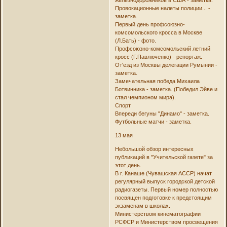
железнодорожников в США - заметка.
Провокационные налеты полиции... -
заметка.
Первый день профсоюзно-
комсомольского кросса в Москве
(Л.Бать) - фото.
Профсоюзно-комсомольский летний
кросс (Г.Павлюченко) - репортаж.
От'езд из Москвы делегации Румынии -
заметка.
Замечательная победа Михаила
Ботвинника - заметка. (Победил Эйве и
стал чемпионом мира).
Спорт
Впереди бегуны "Динамо" - заметка.
Футбольные матчи - заметка.
13 мая
Небольшой обзор интересных
публикаций в "Учительской газете" за
этот день.
В г. Канаше (Чувашская АССР) начат
регулярный выпуск городской детской
радиогазеты. Первый номер полностью
посвящен подготовке к предстоящим
экзаменам в школах.
Министерством кинематографии
РСФСР и Министерством просвещения