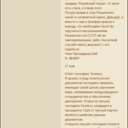
наедине, Решевский сказал: «У меня
есть глаза, и я вижу все».
Почувствовав в тоне Решевского
какой-то неприятный намек, Давыдов, а
вместе с ним и Шлифер пришли к
выводу, что необходимо было бы
заручиться высказываниями
Решевского об СССР, им же
завизированными, дабы «на всякий
случай» иметь документ с его
подписью.
Член Президиума ЕАК
И. ФЕФЕР
17 мая
Ответ господину Уоллесу
Я думаю, в ряду политических
документов последнего времени,
имеющих своей целью упрочение
мира, налаживание международного
сотрудничества и обеспечение
демократии. Открытое письмо
господина Уоллеса, кандидата в
президенты США от третьей партии,
является наиболее важным
документом.
Открытое письмо господина Уоллеса