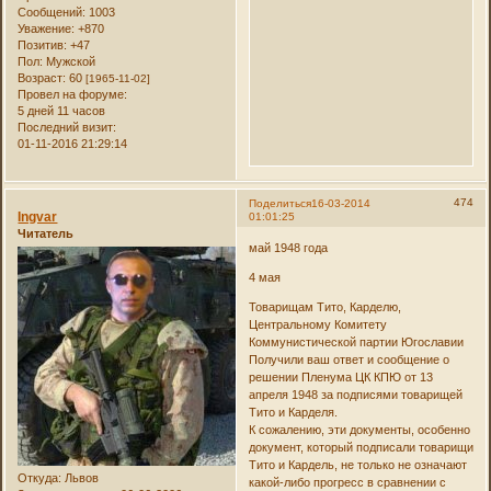
Сообщений:
1003
Уважение:
+870
Позитив:
+47
Пол:
Мужской
Возраст:
60
[1965-11-02]
Провел на форуме:
5 дней 11 часов
Последний визит:
01-11-2016 21:29:14
474
Поделиться
16-03-2014
Ingvar
01:01:25
Читатель
май 1948 года
4 мая
Товарищам Тито, Карделю,
Центральному Комитету
Коммунистической партии Югославии
Получили ваш ответ и сообщение о
решении Пленума ЦК КПЮ от 13
апреля 1948 за подписями товарищей
Тито и Карделя.
К сожалению, эти документы, особенно
документ, который подписали товарищи
Тито и Кардель, не только не означают
Откуда:
Львов
какой-либо прогресс в сравнении с