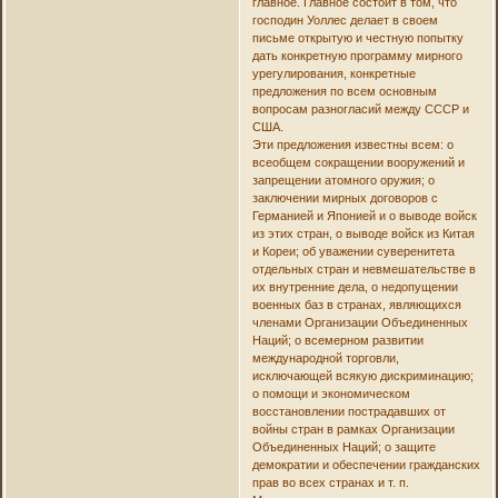
главное. Главное состоит в том, что
господин Уоллес делает в своем
письме открытую и честную попытку
дать конкретную программу мирного
урегулирования, конкретные
предложения по всем основным
вопросам разногласий между СССР и
США.
Эти предложения известны всем: о
всеобщем сокращении вооружений и
запрещении атомного оружия; о
заключении мирных договоров с
Германией и Японией и о выводе войск
из этих стран, о выводе войск из Китая
и Кореи; об уважении суверенитета
отдельных стран и невмешательстве в
их внутренние дела, о недопущении
военных баз в странах, являющихся
членами Организации Объединенных
Наций; о всемерном развитии
международной торговли,
исключающей всякую дискриминацию;
о помощи и экономическом
восстановлении пострадавших от
войны стран в рамках Организации
Объединенных Наций; о защите
демократии и обеспечении гражданских
прав во всех странах и т. п.