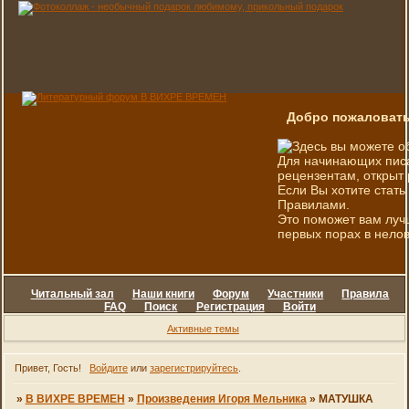
Добро пожаловать
Здесь вы можете о
Для начинающих писа
рецензентам, открыт 
Если Вы хотите стать
Правилами.
Это поможет вам луч
первых порах в нелов
Читальный зал
Наши книги
Форум
Участники
Правила
FAQ
Поиск
Регистрация
Войти
Активные темы
Привет, Гость!
Войдите
или
зарегистрируйтесь
.
»
В ВИХРЕ ВРЕМЕН
»
Произведения Игоря Мельника
»
МАТУШКА