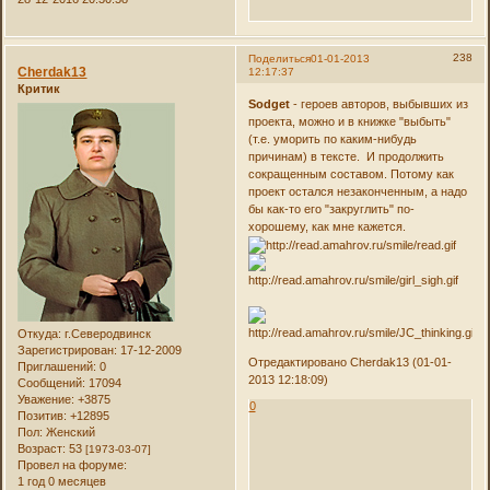
238
Поделиться
01-01-2013
Cherdak13
12:17:37
Критик
Sodget
- героев авторов, выбывших из
проекта, можно и в книжке "выбыть"
(т.е. уморить по каким-нибудь
причинам) в тексте. И продолжить
сокращенным составом. Потому как
проект остался незаконченным, а надо
бы как-то его "закруглить" по-
хорошему, как мне кажется.
Откуда:
г.Северодвинск
Зарегистрирован
: 17-12-2009
Отредактировано Cherdak13 (01-01-
Приглашений:
0
2013 12:18:09)
Сообщений:
17094
Уважение:
+3875
0
Позитив:
+12895
Пол:
Женский
Возраст:
53
[1973-03-07]
Провел на форуме:
1 год 0 месяцев