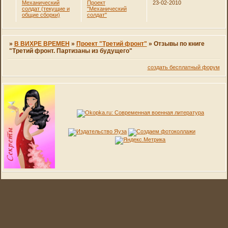
Механический
Проект
23-02-2010
солдат (текущие и
"Механический
общие сборки)
солдат"
»
В ВИХРЕ ВРЕМЕН
»
Проект "Третий фронт"
»
Отзывы по книге
"Третий фронт. Партизаны из будущего"
создать бесплатный форум