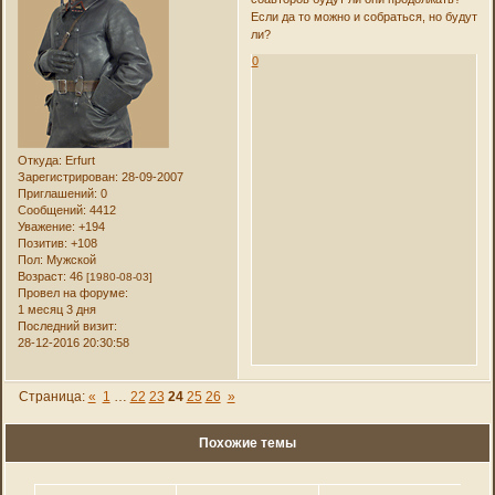
Если да то можно и собраться, но будут
ли?
0
Откуда:
Erfurt
Зарегистрирован
: 28-09-2007
Приглашений:
0
Сообщений:
4412
Уважение:
+194
Позитив:
+108
Пол:
Мужской
Возраст:
46
[1980-08-03]
Провел на форуме:
1 месяц 3 дня
Последний визит:
28-12-2016 20:30:58
Страница:
«
1
…
22
23
24
25
26
»
Похожие темы