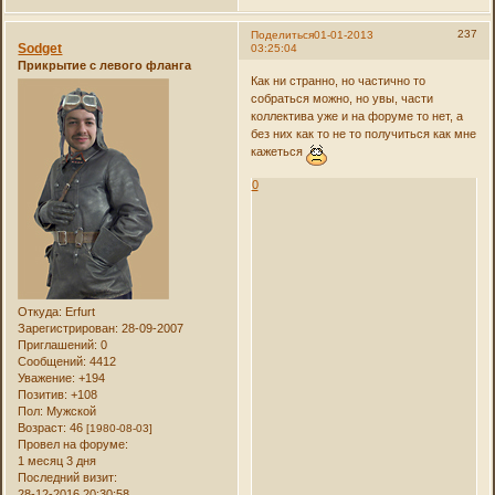
237
Поделиться
01-01-2013
Sodget
03:25:04
Прикрытие с левого фланга
Как ни странно, но частично то
собраться можно, но увы, части
коллектива уже и на форуме то нет, а
без них как то не то получиться как мне
кажеться
0
Откуда:
Erfurt
Зарегистрирован
: 28-09-2007
Приглашений:
0
Сообщений:
4412
Уважение:
+194
Позитив:
+108
Пол:
Мужской
Возраст:
46
[1980-08-03]
Провел на форуме:
1 месяц 3 дня
Последний визит:
28-12-2016 20:30:58