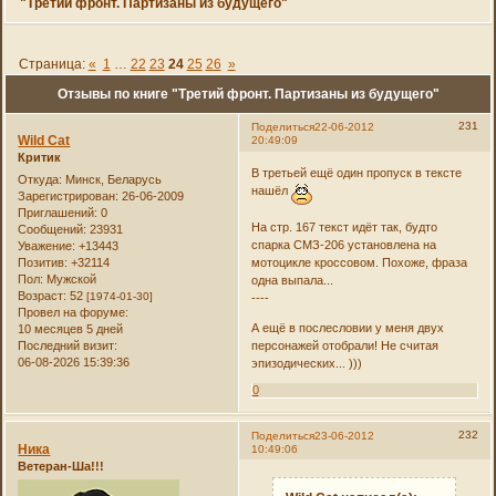
"Третий фронт. Партизаны из будущего"
Страница:
«
1
…
22
23
24
25
26
»
Отзывы по книге "Третий фронт. Партизаны из будущего"
231
Поделиться
22-06-2012
Wild Cat
20:49:09
Критик
В третьей ещё один пропуск в тексте
Откуда:
Минск, Беларусь
нашёл
Зарегистрирован
: 26-06-2009
Приглашений:
0
На стр. 167 текст идёт так, будто
Сообщений:
23931
спарка СМЗ-206 установлена на
Уважение:
+13443
Позитив:
+32114
мотоцикле кроссовом. Похоже, фраза
Пол:
Мужской
одна выпала...
Возраст:
52
[1974-01-30]
----
Провел на форуме:
А ещё в послесловии у меня двух
10 месяцев 5 дней
Последний визит:
персонажей отобрали! Не считая
06-08-2026 15:39:36
эпизодических... )))
0
232
Поделиться
23-06-2012
Ника
10:49:06
Ветеран-Ша!!!