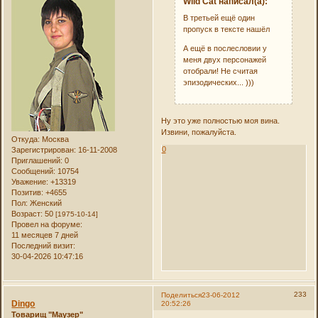
Wild Cat написал(а):
В третьей ещё один
пропуск в тексте нашёл
А ещё в послесловии у
меня двух персонажей
отобрали! Не считая
эпизодических... )))
Ну это уже полностью моя вина.
Извини, пожалуйста.
Откуда:
Москва
0
Зарегистрирован
: 16-11-2008
Приглашений:
0
Сообщений:
10754
Уважение:
+13319
Позитив:
+4655
Пол:
Женский
Возраст:
50
[1975-10-14]
Провел на форуме:
11 месяцев 7 дней
Последний визит:
30-04-2026 10:47:16
233
Поделиться
23-06-2012
Dingo
20:52:26
Товарищ "Маузер"