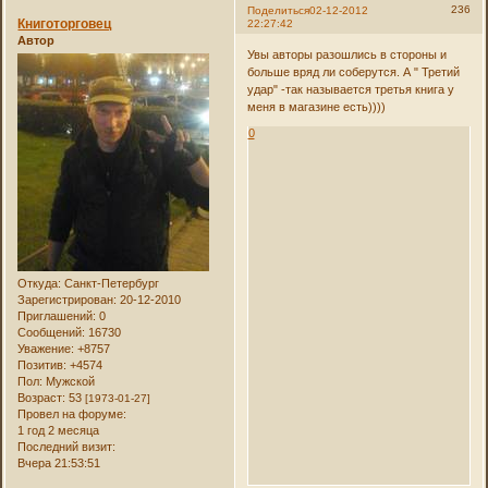
236
Поделиться
02-12-2012
Книготорговец
22:27:42
Автор
Увы авторы разошлись в стороны и
больше вряд ли соберутся. А " Третий
удар" -так называется третья книга у
меня в магазине есть))))
0
Откуда:
Санкт-Петербург
Зарегистрирован
: 20-12-2010
Приглашений:
0
Сообщений:
16730
Уважение:
+8757
Позитив:
+4574
Пол:
Мужской
Возраст:
53
[1973-01-27]
Провел на форуме:
1 год 2 месяца
Последний визит:
Вчера 21:53:51