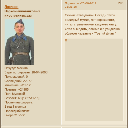
235
Поделиться
25-06-2012
Логинов
21:31:16
Нарком авиатанковых
Сейчас ехал домой. Сосед - такой
иностранных дел
солидный мужик, лет сорока пяти,
читал с увлечением какую-то книгу.
Стал выходить, сложил и я увидел на
обложке название - "Третий фланг"
0
Откуда:
Москва
Зарегистрирован
: 18-04-2008
Приглашений:
0
Сообщений:
22977
Уважение:
+26512
Позитив:
+24985
Пол:
Мужской
Возраст:
68
[1957-12-15]
Провел на форуме:
1 год 3 месяца
Последний визит:
Вчера 21:25:25