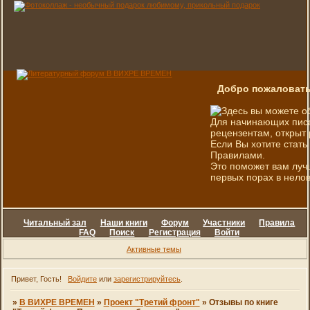
Добро пожаловать
Здесь вы можете о
Для начинающих писа
рецензентам, открыт 
Если Вы хотите стать
Правилами.
Это поможет вам луч
первых порах в нелов
Читальный зал
Наши книги
Форум
Участники
Правила
FAQ
Поиск
Регистрация
Войти
Активные темы
Привет, Гость!
Войдите
или
зарегистрируйтесь
.
»
В ВИХРЕ ВРЕМЕН
»
Проект "Третий фронт"
»
Отзывы по книге