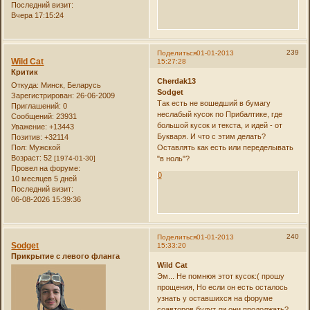
Последний визит:
Вчера 17:15:24
239
Поделиться
01-01-2013
Wild Cat
15:27:28
Критик
Cherdak13
Откуда:
Минск, Беларусь
Sodget
Зарегистрирован
: 26-06-2009
Так есть не вошедший в бумагу
Приглашений:
0
неслабый кусок по Прибалтике, где
Сообщений:
23931
большой кусок и текста, и идей - от
Уважение:
+13443
Букваря. И что с этим делать?
Позитив:
+32114
Пол:
Мужской
Оставлять как есть или переделывать
Возраст:
52
[1974-01-30]
"в ноль"?
Провел на форуме:
0
10 месяцев 5 дней
Последний визит:
06-08-2026 15:39:36
240
Поделиться
01-01-2013
Sodget
15:33:20
Прикрытие с левого фланга
Wild Cat
Эм... Не помнюя этот кусок:( прошу
прощения, Но если он есть осталось
узнать у оставшихся на форуме
соавторов будут ли они продолжать?