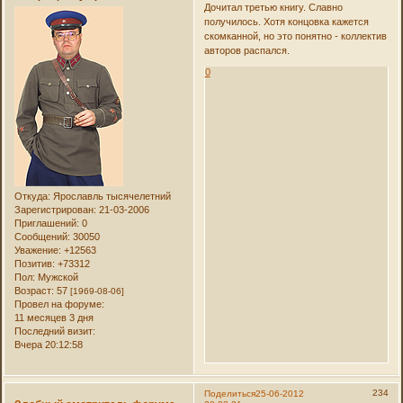
Дочитал третью книгу. Славно
получилось. Хотя концовка кажется
скомканной, но это понятно - коллектив
авторов распался.
0
Откуда:
Ярославль тысячелетний
Зарегистрирован
: 21-03-2006
Приглашений:
0
Сообщений:
30050
Уважение:
+12563
Позитив:
+73312
Пол:
Мужской
Возраст:
57
[1969-08-06]
Провел на форуме:
11 месяцев 3 дня
Последний визит:
Вчера 20:12:58
234
Поделиться
25-06-2012