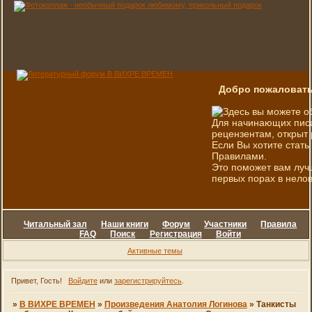
Добро пожаловать
Здесь вы можете о
Для начинающих писа
рецензентам, открыт 
Если Вы хотите стать
Правилами.
Это поможет вам луч
первых порах в нелов
Читальный зал
Наши книги
Форум
Участники
Правила
FAQ
Поиск
Регистрация
Войти
Активные темы
Привет, Гость!
Войдите
или
зарегистрируйтесь
.
»
В ВИХРЕ ВРЕМЕН
»
Произведения Анатолия Логинова
»
Танкисты