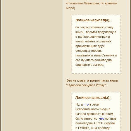
отношении Левашова, по крайней
мере)
Логинов написал(а):
он открыл крайнюю главу
книги, весьма популярную
в начале девяностых и
начал читать о славных
приключениях двух
основных героев,
попавших в тела Сталина и
его лучшего полководца,
сидящего в лагере.
Это не глава, а третья часть книги
"Одиссей покидает Итаку".
Логинов написал(а):
Ну, а
что
в этом
неправильного? Ведь в
начале девяностых всем
было известно,
что
лучшие
полководцы СССР сидели
в ГУЛАГе, а на свободе