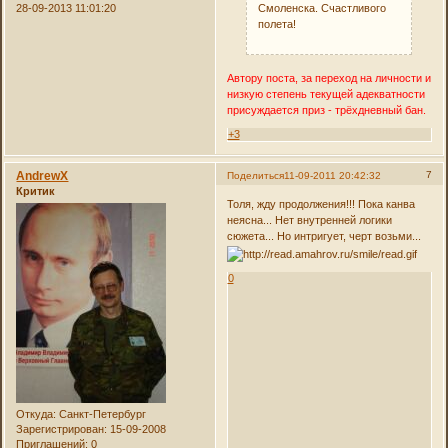
Смоленска. Счастливого
28-09-2013 11:01:20
полета!
Автору поста, за переход на личности и
низкую степень текущей адекватности
присуждается приз - трёхдневный бан.
+3
AndrewX
7
Поделиться
11-09-2011 20:42:32
Критик
Толя, жду продолжения!!! Пока канва
неясна... Нет внутренней логики
сюжета... Но интригует, черт возьми...
0
Откуда:
Санкт-Петербург
Зарегистрирован
: 15-09-2008
Приглашений:
0