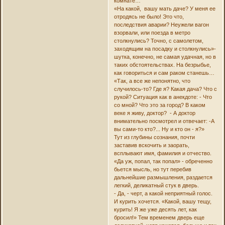
комнате…
«На какой, вашу мать даче? У меня ее
отродясь не было! Это что,
последствия аварии? Неужели вагон
взорвали, или поезда в метро
столкнулись? Точно, с самолетом,
заходящим на посадку и столкнулись»-
шутка, конечно, не самая удачная, но в
таких обстоятельствах. На безрыбье,
как говориться и сам раком станешь…
«Так, а все же непонятно, что
случилось-то? Где я? Какая дача? Что с
рукой? Ситуация как в анекдоте: - Что
со мной? Что это за город? В каком
веке я живу, доктор? - А доктор
внимательно посмотрел и отвечает: -А
вы сами-то кто?... Ну и кто он - я?»
Тут из глубины сознания, почти
заставив вскочить и заорать,
всплывают имя, фамилия и отчество.
«Да уж, попал, так попал» - обреченно
бьется мысль, но тут перебив
дальнейшие размышления, раздается
легкий, деликатный стук в дверь.
- Да, - черт, а какой неприятный голос.
И курить хочется. «Какой, вашу тещу,
курить! Я же уже десять лет, как
бросил!» Тем временем дверь еще