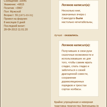
Сообщений:
10045
Уважение:
+6815
Логинов написал(а):
Позитив:
+3967
Несколько книг,
Пол:
Мужской
закачанных вчера с
Возраст:
55
[1971-03-31]
Самиздата
были
Провел на форуме:
настолько нечитабельны,
8 месяцев 0 дней
Последний визит:
28-09-2013 11:01:20
лучше -
оказались
.
Логинов написал(а):
Получивших в свои руки
сказочные возможности и
использовавших их для
того, чтобы самим жрать
сладко, спать гладко и
заботиться о своей
драгоценной совести,
сохранении
дореволюционных
порядков и трехстах
сортах колбасы.
Крайне упрощённая и неверная
трактовка творчества Звягинцева (в