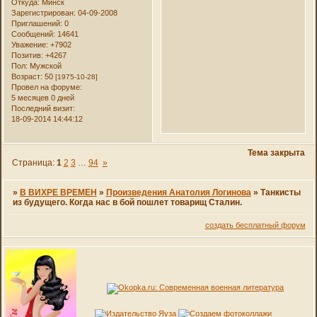
Откуда:
Минск
Зарегистрирован
: 04-09-2008
Приглашений:
0
Сообщений:
14641
Уважение:
+7902
Позитив:
+4267
Пол:
Мужской
Возраст:
50
[1975-10-28]
Провел на форуме:
5 месяцев 0 дней
Последний визит:
18-09-2014 14:44:12
Тема закрыта
Страница:
1
2
3
…
94
»
»
В ВИХРЕ ВРЕМЕН
»
Произведения Анатолия Логинова
»
Танкисты
из будущего. Когда нас в бой пошлет товарищ Сталин.
создать бесплатный форум