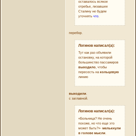
оставалось всякое
отребье, лизавшее
Сталину не будем
уточнять
что
.
перебор.
Логинов написал(а):
Тут как раз объявили
остановку, на которой
большинство пассажиров
выходило
, чтобы
пересесть на
кольцевую
линию
выходили
.
с заглавной.
Логинов написал(а):
«Больница? Не очень
похоже, но что еще это
может быть?»-
мелькнули
в голове мысли
.