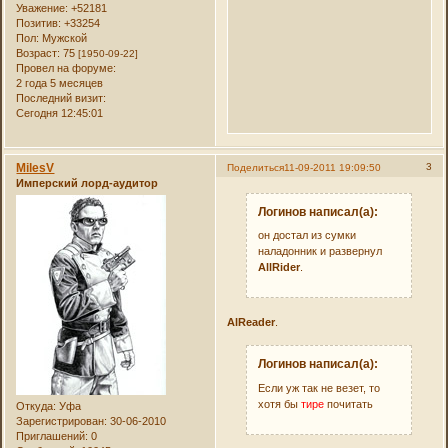
Уважение:
+52181
Позитив:
+33254
Пол:
Мужской
Возраст:
75
[1950-09-22]
Провел на форуме:
2 года 5 месяцев
Последний визит:
Сегодня 12:45:01
MilesV
3
Поделиться
11-09-2011 19:09:50
Имперский лорд-аудитор
Логинов написал(а):
он достал из сумки
наладонник и развернул
AllRider
.
AlReader
.
Логинов написал(а):
Если уж так не везет, то
хотя бы
тире
почитать
Откуда:
Уфа
Зарегистрирован
: 30-06-2010
Приглашений:
0