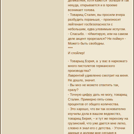
деликатней, хотя кажется больше и так
некуда, открывается и в проеме
возникает голова.
- Товарищ Сталин, вы просили вчера
разбудить пораньше, - произносит
лейтенант госбезопасности с
небольшим, едва уловимым испугом.
- Спасыбо. - «Имитирую, или на самом
деле акцент прорезался? Не пойму» -
Можетэ быть свободны.
****
И спойлер!
- Товарыщ Бэрия, а у вас в наркоматэ
много пистолетов германского
производства?
Лаврентий удивленно смотрит на меня.
Не дошло, значит.
- Вы мнэ не можете ответить так,
сразу?
- Точную цифру дать не могу, товарищ
Сталин. Примерно пять-семь
процентов от общего количества.
- Это харошо, что ви так основателно
изучилы дэла в вашэм ведомствэ,
товарищ Берия, – и тут же перехожу на
грузинский, что уже дается мне легко,
словно я знал его с детства. - Уточни
данные и доложи мне сегодня в