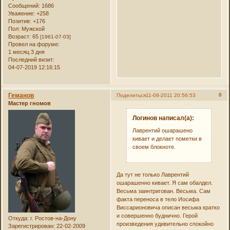
Сообщений:
1686
Уважение:
+258
Позитив:
+176
Пол:
Мужской
Возраст:
65
[1961-07-03]
Провел на форуме:
1 месяц 3 дня
Последний визит:
04-07-2019 12:16:15
Геманов
8
Поделиться
11-09-2011 20:56:53
Мастер гномов
Логинов написал(а):
Лаврентий ошарашено
кивает и делает пометки в
своем блокноте.
Да тут не только Лаврентий
ошарашенно кивает. Я сам обалдел.
Весьма заинтригован. Весьма. Сам
факта переноса в тело Иосифа
Виссарионовича описан весьма кратко
и совершенно буднично. Герой
Откуда:
г. Ростов-на-Дону
произведения удивительно спокойно
Зарегистрирован
: 22-02-2009