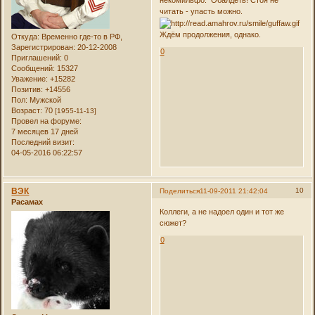
читать - упасть можно.
Ждём продолжения, однако.
Откуда:
Временно где-то в РФ,
Зарегистрирован
: 20-12-2008
0
Приглашений:
0
Сообщений:
15327
Уважение:
+15282
Позитив:
+14556
Пол:
Мужской
Возраст:
70
[1955-11-13]
Провел на форуме:
7 месяцев 17 дней
Последний визит:
04-05-2016 06:22:57
ВЭК
10
Поделиться
11-09-2011 21:42:04
Расамах
Коллеги, а не надоел один и тот же
сюжет?
0