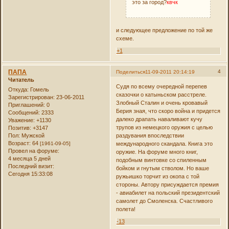
это за город?
квчк
и следующее предложение по той же
схеме.
+1
ПАПА
4
Поделиться
11-09-2011 20:14:19
Читатель
Судя по всему очередной перепев
Откуда:
Гомель
сказочки о катыньском расстреле.
Зарегистрирован
: 23-06-2011
Злобный Сталин и очень кровавый
Приглашений:
0
Берия зная, что скоро война и придется
Сообщений:
2333
далеко драпать наваливают кучу
Уважение:
+1130
трупов из немецкого оружия с целью
Позитив:
+3147
Пол:
Мужской
раздувания впоследствии
Возраст:
64
[1961-09-05]
международного скандала. Книга это
Провел на форуме:
оружие. На форуме много книг,
4 месяца 5 дней
подобным винтовке со спиленным
Последний визит:
бойком и гнутым стволом. Но ваше
Сегодня 15:33:08
ружьишко торчит из окопа с той
стороны. Автору присуждается премия
- авиабилет на польский президентский
самолет до Смоленска. Счастливого
полета!
-13