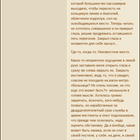
которой большинство пассажиров
выходило, чтобы пересесть на
кольцевую линию и Анатолий,
облегченно вздохнув, сел на
освободившееся место. Теперь читать
не хотелось совершенно и он прикрыл
глаза, решив продремать оставшиеся
пять перегонов. Закрыл глаза и
незаметно для себя заснул…
Где-то, когда-то. Неизвестное место.
Какое-то неприятное ощущение в левой
руке заставило меня открыть глаза и
сразу же снова закрыть их. Закрыть
инстинктивно, ведь то, что я увидел,
совсем не походило на вагон метро.
«Больница? Не очень похоже, но что
еще это может быть?»- мелькнули в
голове мысли. Хотелось громко
закричать, вскочить, кого-нибудь
позвать, но наработанные за
двадцатипятилетний срок службы в
армии инстинкты и опыт подсказывали,
что прежде чем психовать, надо
оценить обстановку. Да и вообще, какая
может быть паника, если он спит в
своей постели, у себя, на даче, в своей