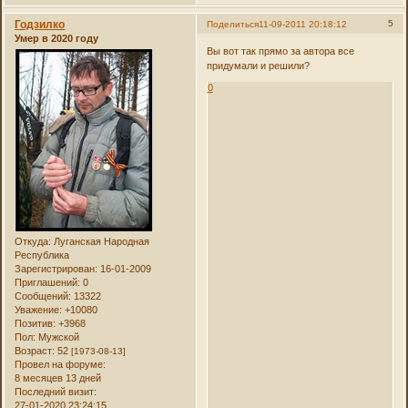
Годзилко
5
Поделиться
11-09-2011 20:18:12
Умер в 2020 году
Вы вот так прямо за автора все
придумали и решили?
0
Откуда:
Луганская Народная
Республика
Зарегистрирован
: 16-01-2009
Приглашений:
0
Сообщений:
13322
Уважение:
+10080
Позитив:
+3968
Пол:
Мужской
Возраст:
52
[1973-08-13]
Провел на форуме:
8 месяцев 13 дней
Последний визит:
27-01-2020 23:24:15