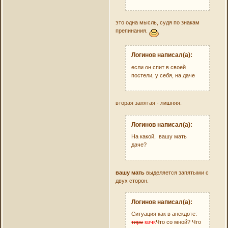
это одна мысль, судя по знакам
препинания.
Логинов написал(а):
если он спит в своей
постели, у себя, на даче
вторая запятая - лишняя.
Логинов написал(а):
На какой, вашу мать
даче?
вашу мать
выделяется запятыми с
двух сторон.
Логинов написал(а):
Ситуация как в анекдоте:
тире
квчк
Что со мной? Что