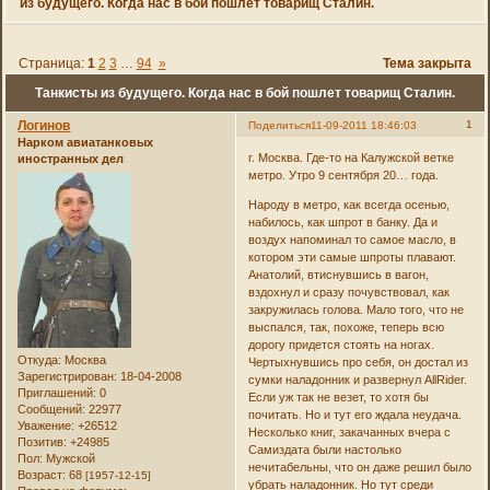
из будущего. Когда нас в бой пошлет товарищ Сталин.
Страница:
1
2
3
…
94
»
Тема закрыта
Танкисты из будущего. Когда нас в бой пошлет товарищ Сталин.
Логинов
1
Поделиться
11-09-2011 18:46:03
Нарком авиатанковых
г. Москва. Где-то на Калужской ветке
иностранных дел
метро. Утро 9 сентября 20… года.
Народу в метро, как всегда осенью,
набилось, как шпрот в банку. Да и
воздух напоминал то самое масло, в
котором эти самые шпроты плавают.
Анатолий, втиснувшись в вагон,
вздохнул и сразу почувствовал, как
закружилась голова. Мало того, что не
выспался, так, похоже, теперь всю
дорогу придется стоять на ногах.
Откуда:
Москва
Чертыхнувшись про себя, он достал из
Зарегистрирован
: 18-04-2008
сумки наладонник и развернул AllRider.
Приглашений:
0
Если уж так не везет, то хотя бы
Сообщений:
22977
почитать. Но и тут его ждала неудача.
Уважение:
+26512
Несколько книг, закачанных вчера с
Позитив:
+24985
Самиздата были настолько
Пол:
Мужской
нечитабельны, что он даже решил было
Возраст:
68
[1957-12-15]
убрать наладонник. Но тут среди