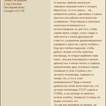
Провел на форуме:
остальных файлов мелькнуло
1 год 3 месяца
знакомое название книги о четырех
Последний визит:
МартиСью, то есть невъе… хм…
Сегодня 13:17:35
невероятно умных, удачливых и самых
простых российских интеллигентах-
суперменах. Получивших в свои руки
сказочные возможности и
использовавших их для того, чтобы
самим жрать сладко, спать гладко и
заботиться о своей драгоценной
совести, сохранении дореволюционных
порядков и трехстах сортах колбасы.
Еще раз глубоко вздохнув, чтобы
добыть легким хотя бы капельку
кислорода, он открыл крайнюю главу
книги, весьма популярную в начале
девяностых и начал читать о славных
приключениях двух основных героев,
попавших в тела Сталина и его
лучшего полководца, сидящего в
лагере. Ну, а что в этом
неправильного? Ведь в начале
девяностых всем было известно, что
лучшие полководцы СССР сидели в
ГУЛАГе, а на свободе оставалось
всякое отребье, лизавшее Сталину не
будем уточнять что.
Тут как раз объявили остановку, на