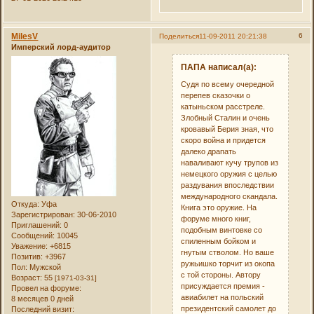
MilesV
6
Поделиться
11-09-2011 20:21:38
Имперский лорд-аудитор
ПАПА написал(а):
Судя по всему очередной
перепев сказочки о
катыньском расстреле.
Злобный Сталин и очень
кровавый Берия зная, что
скоро война и придется
далеко драпать
наваливают кучу трупов из
немецкого оружия с целью
раздувания впоследствии
международного скандала.
Откуда:
Уфа
Книга это оружие. На
Зарегистрирован
: 30-06-2010
форуме много книг,
Приглашений:
0
подобным винтовке со
Сообщений:
10045
спиленным бойком и
Уважение:
+6815
гнутым стволом. Но ваше
Позитив:
+3967
ружьишко торчит из окопа
Пол:
Мужской
с той стороны. Автору
Возраст:
55
[1971-03-31]
присуждается премия -
Провел на форуме:
авиабилет на польский
8 месяцев 0 дней
президентский самолет до
Последний визит: