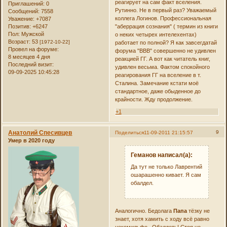
реагирует на сам факт вселения.
Приглашений:
0
Рутинно. Не в первый раз? Уважаемый
Сообщений:
7558
коллега Логинов. Профессиональная
Уважение:
+7087
Позитив:
+6247
"аберрация сознания" ( термин из книги
Пол:
Мужской
о неких четырех интелехентах)
Возраст:
53
[1972-10-22]
работает по полной? Я как завсегдатай
Провел на форуме:
форума "ВВВ" совершенно не удивлен
8 месяцев 4 дня
реакцией ГГ. А вот как читатель книг,
Последний визит:
удивлен весьма. Фактом спокойного
09-09-2025 10:45:28
реагирования ГГ на вселение в т.
Сталина. Замечание кстати моё
стандартное, даже обыденное до
крайности. Жду продолжение.
+1
Анатолий Спесивцев
9
Поделиться
11-09-2011 21:15:57
Умер в 2020 году
Геманов написал(а):
Да тут не только Лаврентий
ошарашенно кивает. Я сам
обалдел.
Аналогично. Бедолага
Папа
тёзку не
знает, хотя хамить с ходу всё равно
некомильфо. Обалдеть! Стоя не