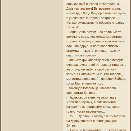
есть личный интерес в торговле на
Дальнем востоке! Вы подвели меня,
министр, - Лорд Вейдер взмахнул рукой
и ухватился за горло и захрипел. –
Нельзя экономить на обороне страны.
Нельзя!
- Ваше Величество! – со своих мест
вскочило сразу несколько министров.
- Врача! Скорей, врача! – крикнул было
один, но вдруг на него навалилась
огромная тяжесть, он пошатнулся и
опустился в кресло.
- Министр финансов должен в первую
очередь думать об интересах страны, а
не о том, как набить свой личный
карман! Напомните мне, кто товарищ
министра финансов? - спросил Вейдер,
когда Витте упал на пол.
- Коковцов Владимир Николаевич, -
прошептал Делянин.
- Надеюсь, он меня не разочарует.
Иван Давыдовыч, я вам поручил
разработать программу повышения
грамотности населения…
- Но… - Делянин сглотнул и посмотрел
на дернувшегося в последний раз
Витте.
- О нем не беспокойтесь. Я жду вашего