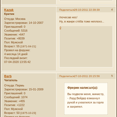
Kazak
4
Поделиться
26-10-2011 22:39:39
Критик
/почесав нос/
Откуда:
Москва
Ну, в жанре стёба тоже неплохо...
Зарегистрирован
: 14-10-2007
Приглашений:
0
0
Сообщений:
5316
Уважение:
+647
Позитив:
+8039
Пол:
Мужской
Возраст:
55
[1971-04-21]
Провел на форуме:
4 месяца 14 дней
Последний визит:
07-04-2020 13:55:42
Barb
5
Поделиться
27-10-2011 20:15:56
Читатель
Откуда:
Пермь
Фрерин написал(а):
Зарегистрирован
: 15-01-2009
Приглашений:
0
Вы подвели меня, министр,
Сообщений:
1074
- Лорд Вейдер взмахнул
Уважение:
+455
рукой и ухватился за горло
Позитив:
+1222
и захрипел.
Пол:
Мужской
Возраст:
50
[1975-10-23]
Провел на форуме: