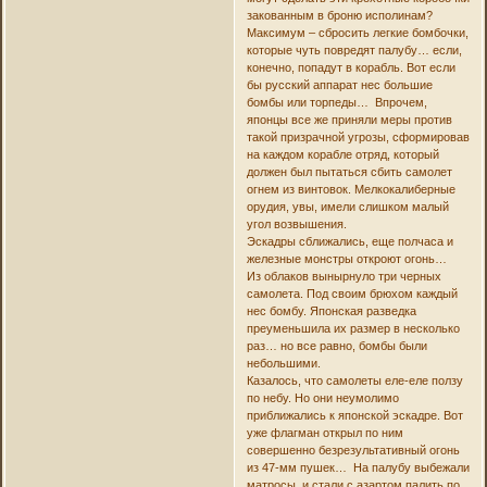
закованным в броню исполинам?
Максимум – сбросить легкие бомбочки,
которые чуть повредят палубу… если,
конечно, попадут в корабль. Вот если
бы русский аппарат нес большие
бомбы или торпеды… Впрочем,
японцы все же приняли меры против
такой призрачной угрозы, сформировав
на каждом корабле отряд, который
должен был пытаться сбить самолет
огнем из винтовок. Мелкокалиберные
орудия, увы, имели слишком малый
угол возвышения.
Эскадры сближались, еще полчаса и
железные монстры откроют огонь…
Из облаков вынырнуло три черных
самолета. Под своим брюхом каждый
нес бомбу. Японская разведка
преуменьшила их размер в несколько
раз… но все равно, бомбы были
небольшими.
Казалось, что самолеты еле-еле ползу
по небу. Но они неумолимо
приближались к японской эскадре. Вот
уже флагман открыл по ним
совершенно безрезультативный огонь
из 47-мм пушек… На палубу выбежали
матросы, и стали с азартом палить по