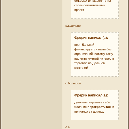
объемах их выделять на
столь сомнительный
проект…
раздельно
Фрерин написал(а):
порт Дальний
финансируется вами без
ограничений, потому как у
вас есть личный интерес в
торговле на Дальнем
востоке
!
с большой
Фрерин написал(а):
Делянин подавил в себе
желание
перекрестится
и
принялся за доклад.
с ь