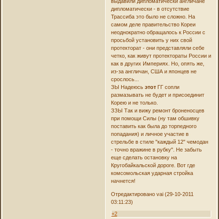
выдавили дипломатически англичане
дипломатически - в отсутствие
Трассиба это было не сложно. На
самом деле правительство Кореи
неоднократно обращалось к России с
просьбой установить у них свой
протекторат - они представляли себе
четко, как живут протектораты России и
как в других Империях. Но, опять же,
из-за англичан, США и японцев не
срослось...
ЗЫ Надеюсь
этот
ГГ сопли
размазывать не будет и присоединит
Корею и не только.
ЗЗЫ Так и вижу ремонт броненосцев
при помощи Силы (ну там обшивку
поставить как была до торпедного
попадания) и личное участие в
стрельбе в стиле "каждый 12" чемодан
- точно вражине в рубку". Не забыть
еще сделать остановку на
Кругобайкальской дороге. Вот где
комсомольская ударная стройка
начнется!
Отредактировано vai (29-10-2011
03:11:23)
+2