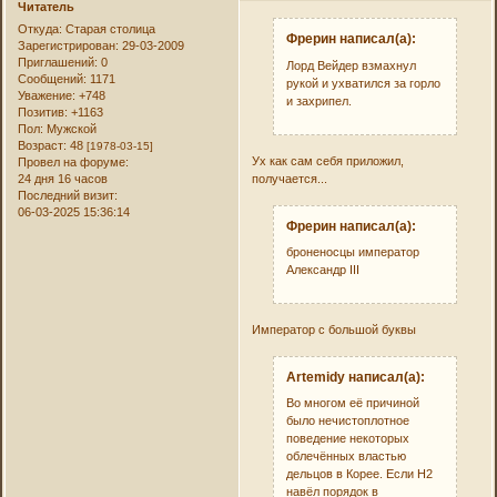
Читатель
Откуда:
Старая столица
Фрерин написал(а):
Зарегистрирован
: 29-03-2009
Приглашений:
0
Лорд Вейдер взмахнул
Сообщений:
1171
рукой и ухватился за горло
Уважение:
+748
и захрипел.
Позитив:
+1163
Пол:
Мужской
Возраст:
48
[1978-03-15]
Ух как сам себя приложил,
Провел на форуме:
24 дня 16 часов
получается...
Последний визит:
06-03-2025 15:36:14
Фрерин написал(а):
броненосцы император
Александр III
Император с большой буквы
Artemidy написал(а):
Во многом её причиной
было нечистоплотное
поведение некоторых
облечённых властью
дельцов в Корее. Если Н2
навёл порядок в