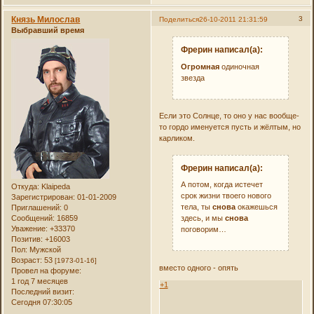
Князь Милослав
3
Поделиться
26-10-2011 21:31:59
Выбравший время
Фрерин написал(а):
Огромная
одиночная
звезда
Если это Солнце, то оно у нас вообще-
то гордо именуется пусть и жёлтым, но
карликом.
Фрерин написал(а):
А потом, когда истечет
Откуда:
Klaipeda
срок жизни твоего нового
Зарегистрирован
: 01-01-2009
тела, ты
снова
окажешься
Приглашений:
0
Сообщений:
16859
здесь, и мы
снова
Уважение:
+33370
поговорим…
Позитив:
+16003
Пол:
Мужской
Возраст:
53
[1973-01-16]
вместо одного - опять
Провел на форуме:
1 год 7 месяцев
+1
Последний визит:
Сегодня 07:30:05