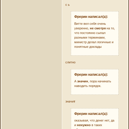
с ь
Фрерин написал(а):
Витте вел себя очень
уверенно,
не смотря
на то,
что постоянно сыпал
разными терминами,
министр делал логичные и
понятные доклады
слитно
Фрерин написал(а):
А
значин
, пора начинать
наводить порядок.
значи
т
Фрерин написал(а):
оказывая, что денег нет, да
и
ненужно
в таких