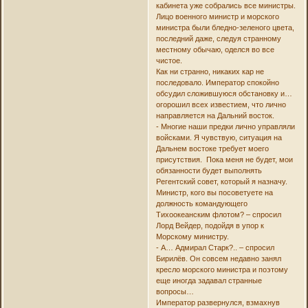
кабинета уже собрались все министры.
Лицо военного министр и морского
министра были бледно-зеленого цвета,
последний даже, следуя странному
местному обычаю, оделся во все
чистое.
Как ни странно, никаких кар не
последовало. Император спокойно
обсудил сложившуюся обстановку и…
огорошил всех известием, что лично
направляется на Дальний восток.
- Многие наши предки лично управляли
войсками. Я чувствую, ситуация на
Дальнем востоке требует моего
присутствия. Пока меня не будет, мои
обязанности будет выполнять
Регентский совет, который я назначу.
Министр, кого вы посоветуете на
должность командующего
Тихоокеанским флотом? – спросил
Лорд Вейдер, подойдя в упор к
Морскому министру.
- А… Адмирал Старк?.. – спросил
Бирилёв. Он совсем недавно занял
кресло морского министра и поэтому
еще иногда задавал странные
вопросы…
Император развернулся, взмахнув