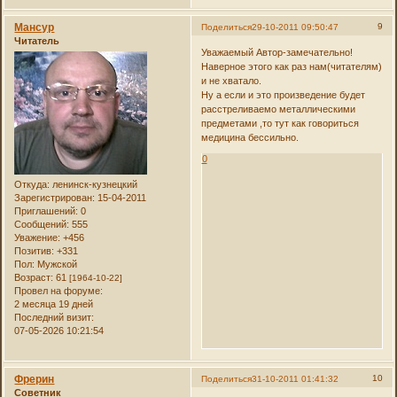
Мансур
9
Поделиться
29-10-2011 09:50:47
Читатель
Уважаемый Автор-замечательно!
Наверное этого как раз нам(читателям)
и не хватало.
Ну а если и это произведение будет
расстреливаемо металлическими
предметами ,то тут как говориться
медицина бессильно.
0
Откуда:
ленинск-кузнецкий
Зарегистрирован
: 15-04-2011
Приглашений:
0
Сообщений:
555
Уважение:
+456
Позитив:
+331
Пол:
Мужской
Возраст:
61
[1964-10-22]
Провел на форуме:
2 месяца 19 дней
Последний визит:
07-05-2026 10:21:54
Фрерин
10
Поделиться
31-10-2011 01:41:32
Советник