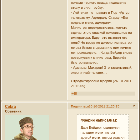
полами черного плаща, подошел к
столу и снял трубку:
- Лейтенант, отправьте в Порт-Артур
телеграмму. Адмиралу Старку. «Вы
подвели меня, адмирал».
Министры перекрестились, кое-кто
сделал это с опаской покосившись на
императора. Вдруг это вызовет его
гнев? Но вроде не должно, император
не раз бывал в церкви и с ним ничего
не происходило… Когда Вейдер вновь
повернулся к министрам, Бирилёв
быстро выпалил:
- Адмирал Макаров! Это талантливый,
энергичный человек…
Отредактировано Фрерин (26-10-2011
21:16:05)
+48
Cobra
2
Поделиться
26-10-2011 21:25:35
Советник
Фрерин написал(а):
Дарт Вейдер пошевелил
пальцем
ноги
, потом
другой
ноги
, потом размял