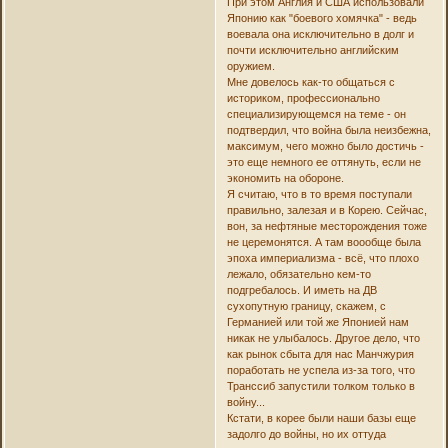
При этом Англия и США использовали
Японию как "боевого хомячка" - ведь
воевала она исключительно в долг и
почти исключительно английским
оружием.
Мне довелось как-то общаться с
историком, профессионально
специализирующемся на теме - он
подтвердил, что война была неизбежна,
максимум, чего можно было достичь -
это еще немного ее оттянуть, если не
экономить на обороне.
Я считаю, что в то время поступали
правильно, залезая и в Корею. Сейчас,
вон, за нефтяные месторождения тоже
не церемонятся. А там воообще была
эпоха империализма - всё, что плохо
лежало, обязательно кем-то
подгребалось. И иметь на ДВ
сухопутную границу, скажем, с
Германией или той же Японией нам
никак не улыбалось. Другое дело, что
как рынок сбыта для нас Манчжурия
поработать не успела из-за того, что
Транссиб запустили толком только в
войну...
Кстати, в корее были наши базы еще
задолго до войны, но их оттуда