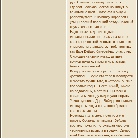
рук. С каким наслаждением он это
сделал! Полежав несколько минут, он
вскочил на ноги. Подбежал к окну и
распахнул его. В комнату ворвался с
улицы свежий весенний воздух, полный
изумительных запахов.
Надо прожить долгие годы с
механическими протезами на месте
всех конечностей, дышать с помощью
специального аппарата, чтобы понять,
как Дарт Вейдер был сейчас счастлив.
Он ходил на своих ногах, дышал
полной грудью, видел мир глазами,
безо всякой маски!..
Вейдер взглянул в зеркало. Тело ему
досталось… хуже его тела в молодости
и гораздо лучше того, в котором он жил
последние годы… Рост низкий, ничего
не поделаешь, а вот мышцы можно
нарастить. Бороду надо будет сбрить.
Усмехнувшись, Дарт Вейдер вспомнил
молодость, когда он на спор брился
световым мечом…
Неожиданная мысль посетила его
голову. Сосредоточившись, Вейдер
протянул руку и… стоявшая на столе
чернильница взмыла в воздух. Сила с
ним! Светового меча нет, но и без него