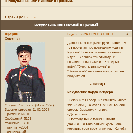
»
Искупление или Николай II Грозный.
Страница:
1
2
3
»
Искупление или Николай II Грозный.
Фрерин
1
Поделиться
26-10-2011 21:13:51
Советник
Давненько я не брал в руки шашек... А
тут прочитал про подводную лодку в
Русско-Японскую и меня посетили
Идея... В планах три эпизода, с
позаимствованнами из "Звездных
войн", "Властелина колец" и
"Вавилона-5" персонажами, а там как
получиться...
Эпизод I.
Искупление лорда Вейдера.
- В жизни ты совершил слишком много
зла, Энакин, - сказал Оби-Ван Кеноби
Откуда:
Раменское (Моск. Обл.)
Зарегистрирован
: 11-02-2008
своему бывшему ученику.
Приглашений:
0
- Да, учитель.
Сообщений:
5169
- Поэтому ты не можешь пойти…
Уважение:
+3611
дальше. Но тебе решили дать шанс
Позитив:
+2004
искупить свои преступления, - Кеноби
Пол:
Мужской