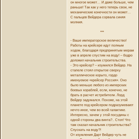
он многое может… И даже больше, чем
раньше! Так как у него теперь свои, не
механические конечности он может…
С пальцев Вейдера сорвала синяя
молния.
***
- Ваше императорское величество!
Работы на крейсере идут полным
ходом, благодаря предпринятым мерам
уже в апреле спустим на воду! – бодро
доложил начальник строительства.
- Это крейсер? – изумился Вейдер. На
стапеле стоял открытое сверху
металлическое корыто, гордо
именуемое «крейсер Россия». Оно
было меньше любого из имперских
боевых кораблей, если, конечно, не
брать в расчет истребители. Лорд
Вейдер задумался. Похоже, на этой
планете под крейсером подразумевают
нечто иное, чем во всей галактике.
Интересно, зачем у этой посудины с
одной стороны два винта?.. Стоп! Что
там сказал начальник строительства?
Спускать на воду?!
От изумления Дарт Вейдер чуть не