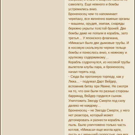
самолету. Еще немного и бомбы
устремились вниз.
Броненосец чем-то напоминает
черепаху, все жизненно важные органы
– машины, орудия, экипаж, снаряды
бережно укрыты толстой броней. Две
бомбы даже не попали в корабль, зато
третья… У японского флагмана,
«Микасы» было две дымовые трубы. И
в носовую скользнуло черное тельце
бомбы и понеслось вниз, к нежному и
хрупкому содержимому…
Корабль содрогнулся, из носовой трубы
вылетели клубы пара, и броненосец
начал терять ход.
- Сюда бы протонную торпеду, как у
Люка… - подумал Дарт Вейдер,
вспомнив битву при Явине. Не смотря
на то, что они были по разные стороны
баррикад, Вейдер гордился сыном.
Уничтожить Звезду Смерти под силу
далеко не каждому…
Броненосец – не Звезда Смерти, у него
нет реактора, который может
детонировать и разнести корабль в
пыль. Было уничтожено только часть
котлов, «Микаса» еще могла идти,
пусть и с меньшей скоростью, она мог