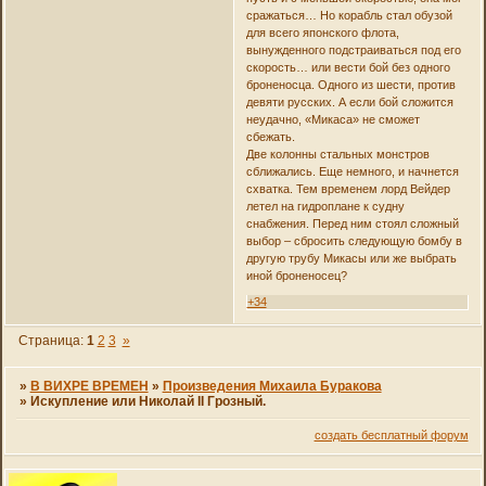
сражаться… Но корабль стал обузой
для всего японского флота,
вынужденного подстраиваться под его
скорость… или вести бой без одного
броненосца. Одного из шести, против
девяти русских. А если бой сложится
неудачно, «Микаса» не сможет
сбежать.
Две колонны стальных монстров
сближались. Еще немного, и начнется
схватка. Тем временем лорд Вейдер
летел на гидроплане к судну
снабжения. Перед ним стоял сложный
выбор – сбросить следующую бомбу в
другую трубу Микасы или же выбрать
иной броненосец?
+34
Страница:
1
2
3
»
»
В ВИХРЕ ВРЕМЕН
»
Произведения Михаила Буракова
»
Искупление или Николай II Грозный.
создать бесплатный форум