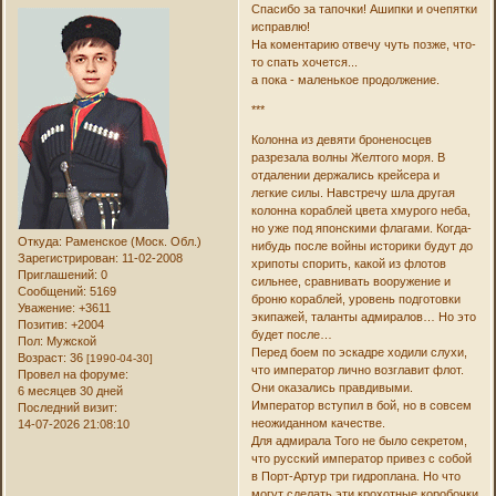
Спасибо за тапочки! Ашипки и очепятки
исправлю!
На коментарию отвечу чуть позже, что-
то спать хочется...
а пока - маленькое продолжение.
***
Колонна из девяти броненосцев
разрезала волны Желтого моря. В
отдалении держались крейсера и
легкие силы. Навстречу шла другая
колонна кораблей цвета хмурого неба,
но уже под японскими флагами. Когда-
Откуда:
Раменское (Моск. Обл.)
нибудь после войны историки будут до
Зарегистрирован
: 11-02-2008
хрипоты спорить, какой из флотов
Приглашений:
0
сильнее, сравнивать вооружение и
Сообщений:
5169
броню кораблей, уровень подготовки
Уважение:
+3611
экипажей, таланты адмиралов… Но это
Позитив:
+2004
будет после…
Пол:
Мужской
Перед боем по эскадре ходили слухи,
Возраст:
36
[1990-04-30]
что император лично возглавит флот.
Провел на форуме:
Они оказались правдивыми.
6 месяцев 30 дней
Император вступил в бой, но в совсем
Последний визит:
неожиданном качестве.
14-07-2026 21:08:10
Для адмирала Того не было секретом,
что русский император привез с собой
в Порт-Артур три гидроплана. Но что
могут сделать эти крохотные коробочки