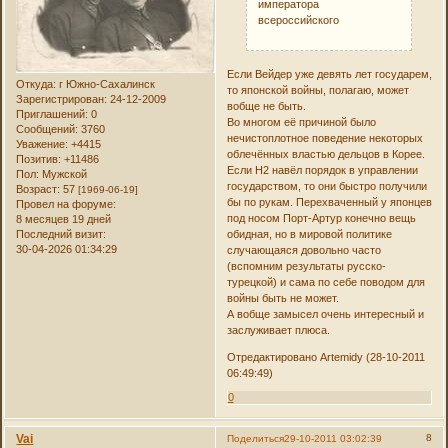
императора
всероссийского
Если Вейдер уже девять лет государем,
Откуда:
г Южно-Сахалинск
то японской войны, полагаю, может
Зарегистрирован
: 24-12-2009
вобще не быть.
Приглашений:
0
Во многом её причиной было
Сообщений:
3760
нечистоплотное поведение некоторых
Уважение:
+4415
облечённых властью дельцов в Корее.
Позитив:
+11486
Если Н2 навёл порядок в управлении
Пол:
Мужской
государством, то они быстро получили
Возраст:
57
[1969-06-19]
бы по рукам. Перехваченный у японцев
Провел на форуме:
под носом Порт-Артур конечно вещь
8 месяцев 19 дней
Последний визит:
обидная, но в мировой политике
30-04-2026 01:34:29
случающаяся довольно часто
(вспомним результаты русско-
турецкой) и сама по себе поводом для
войны быть не может.
А вобще замысел очень интересный и
заслуживает плюса.
Отредактировано Artemidy (28-10-2011
06:49:49)
0
Vai
8
Поделиться
29-10-2011 03:02:39