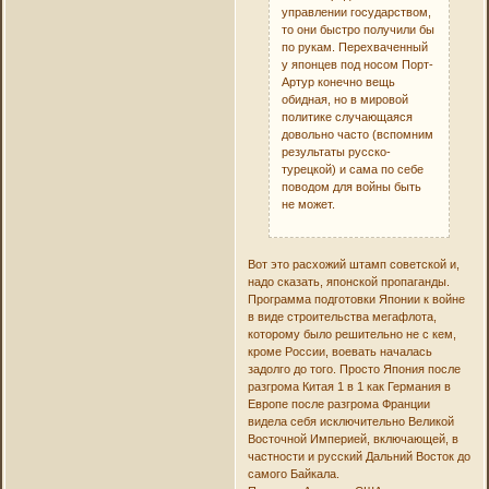
управлении государством,
то они быстро получили бы
по рукам. Перехваченный
у японцев под носом Порт-
Артур конечно вещь
обидная, но в мировой
политике случающаяся
довольно часто (вспомним
результаты русско-
турецкой) и сама по себе
поводом для войны быть
не может.
Вот это расхожий штамп советской и,
надо сказать, японской пропаганды.
Программа подготовки Японии к войне
в виде строительства мегафлота,
которому было решительно не с кем,
кроме России, воевать началась
задолго до того. Просто Япония после
разгрома Китая 1 в 1 как Германия в
Европе после разгрома Франции
видела себя исключительно Великой
Восточной Империей, включающей, в
частности и русский Дальний Восток до
самого Байкала.