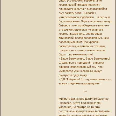
упал. Это морской корабль, а не
космический! Вейдер принялся
лихорадочно рыться в доставшейся
ему памяти тела. Николай II
интересовался кораблями… и все они
были морскими! Через несколько минут
Вейдер с ужасом убедился в том, что
эта цивилизация еще не вышла в
космос! Более того, она не знает
двигателей, более совершенных, чем
паровая машина! Про уровень
развития вычислительной техники
говорить не стоило – вычислители
были… но механические!
- Ваше Величество, Ваше Величество!
С вами все в порядке?! – спросил
офицер, взволнованный тем, что
император уже несколько минут
смотрит в одну точку…
- ДА! Пойдемте! Я хочу ознакомится со
всеми стадиями производства!
***
Министр финансов Дарту Вейдеру не
нравился. Витте вел себя очень
уверенно, не смотря на то, что
постоянно сыпал разными терминами,
министр делал логичные и понятные