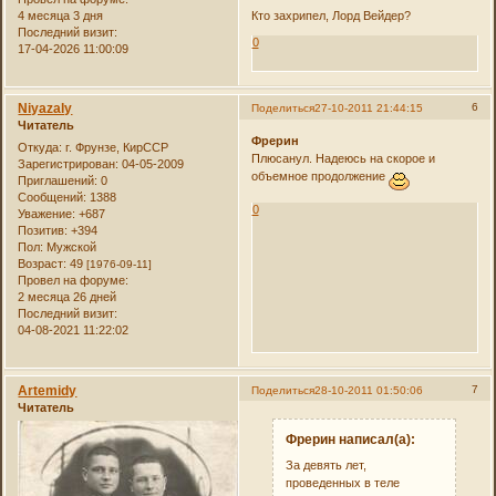
4 месяца 3 дня
Кто захрипел, Лорд Вейдер?
Последний визит:
0
17-04-2026 11:00:09
Niyazaly
6
Поделиться
27-10-2011 21:44:15
Читатель
Фрерин
Откуда:
г. Фрунзе, КирССР
Плюсанул. Надеюсь на скорое и
Зарегистрирован
: 04-05-2009
объемное продолжение
Приглашений:
0
Сообщений:
1388
0
Уважение:
+687
Позитив:
+394
Пол:
Мужской
Возраст:
49
[1976-09-11]
Провел на форуме:
2 месяца 26 дней
Последний визит:
04-08-2021 11:22:02
Artemidy
7
Поделиться
28-10-2011 01:50:06
Читатель
Фрерин написал(а):
За девять лет,
проведенных в теле