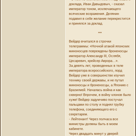
доклада, Иван Давыдовыч, - сказал
император тоном, исключающего
всяческие возражения. Делянин
подавил в себе желание перекрестится
и принялся за доклад.
***
Вейдер вчитался в строчки
телеграммы: «Ночной атакой японских
миноносцев повреждены броненосцы
император Александр III, Ослябя,
Цесаревич, крейсер Аврора…».
За девять лет, проведенных в теле
императора всероссийского, лорд
Вейдер уже в совершенстве изучил
технику своей державы, и не путал
миноносцы и броненосцы, а Японию с
Бразилией. Началась война и как
скверно! Впрочем, в войну клонов было
хуже! Вейдер задумчиво постучал
пальцами по столу и поднял трубку
телефона, соединяющего его с
секретарем.
- Лейтенант! Через полчаса все
министры должны быть в моем
кабинете.
Через двадцать минут у дверей