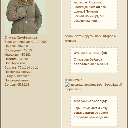
кисти рук. С каким
наслаждением
он
это
сделал! Полежав
несколько минут,
он
вскочил на ноги.
одной, затем другой ноги, второе он -
Откуда:
Симферополь
лишнее
Зарегистрирован
: 01-10-2009
Приглашений:
0
Сообщений:
75813
Фрерин написал(а):
Уважение:
+52181
Позитив:
+33254
С пальцев Вейдера
Пол:
Мужской
сорвала
синяя молния.
Возраст:
75
[1950-09-22]
Провел на форуме:
2 года 5 месяцев
блеванула?
Последний визит:
Сегодня 05:52:33
сорвала
сь
Фрерин написал(а):
- ДА! Пойдемте! Я хочу
ознакомится
со всеми
стадиями производства!