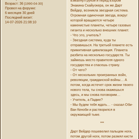
взмахнул рукой и перед взором
Возраст:
36
[1990-04-30]
Энакина Скайуокера, он же Дарт
Провел на форуме:
Вейдер, возникла звездная система.
6 месяцев 30 дней
Огромная одиночная звезда, вокруг
Последний визит:
которой вращаются четыре
14-07-2026 21:08:10
каменистые планеты, четыре газовых
гиганта и несколько внешних планет.
- Что это, учитель?
- Звездная система, куда ты
отправишься. На третьей планете есть
примитивная цивилизация. Планета
разбита на несколько государств. Ты
займешь место правителя одного
государства и спасешь страну.
- От чего?
- От нескольких проигранных войн,
революции, гражданской войны… А
потом, когда истечет срок жизни твоего
нового тела, ты снова окажешься
здесь, и мы снова поговорим…
- Учитель, а Падме?
- Мы будем тебя ждать… - сказал Оби-
Ван Кеноби и растворился в
окружающей тьме.
***
Дарт Вейдер пошевелил пальцем ноги,
потом другой ноги, потом размял кисти