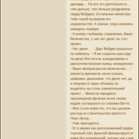
доклады… Но вот его деятельность…
чем дальше, тем больше раздражала
лорда Вейдера. Остальные министры
тоже порой вызывали его
недовольство. А значин, пора начинать
наводить порядок.
- К моему глубокому сожалению, Ваше
Величество, у нас нет денег на этот
проект…
- Нет денег… - Дарт Вейдер прошелся
по кабинету. – Я же сократил расходы
на двор! Институты аэродинамики и
двигателестроения нужны немедленно!
- Ваше императорское величество… -
министр финансов начал сыпать
цифрами, доказывая, что денег нет, да
и ненужно в таких объемах их
выделять на столь сомнительный
проект… Министр народного
просвещения Делянин всем своим
видом соглашался со словами Витте.
- Мне стало известно, что вы урезали
расход на строительство крепости
Порт-Артур…
- Нам приходится…
- В то время как расположенный рядом
торговый порт Дальний финансируется
вами без ограничений, потому как у вас