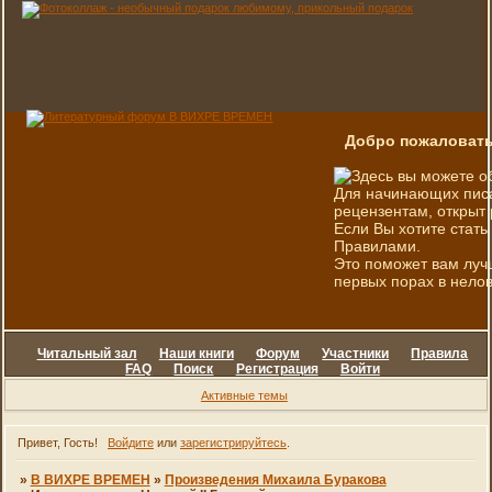
Добро пожаловать
Здесь вы можете о
Для начинающих писа
рецензентам, открыт 
Если Вы хотите стать
Правилами.
Это поможет вам луч
первых порах в нелов
Читальный зал
Наши книги
Форум
Участники
Правила
FAQ
Поиск
Регистрация
Войти
Активные темы
Привет, Гость!
Войдите
или
зарегистрируйтесь
.
»
В ВИХРЕ ВРЕМЕН
»
Произведения Михаила Буракова