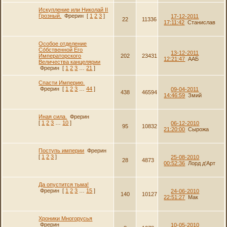
Искупление или Николай II
Грозный.
Фрерин
[
1
2
3
]
17-12-2011
22
11336
17:11:42
Станислав
Особое отделение
Со́бственной Его
13-12-2011
Императорского
202
23431
12:21:47
ААБ
Величества канцелярии
Фрерин
[
1
2
3
…
21
]
Спасти Империю.
Фрерин
[
1
2
3
…
44
]
09-04-2011
438
46594
14:46:59
Змий
Иная сила.
Фрерин
[
1
2
3
…
10
]
06-12-2010
95
10832
21:20:00
Сырожа
Поступь империи
Фрерин
[
1
2
3
]
25-08-2010
28
4873
00:52:36
Лорд д'Арт
Да опустится тьма!
Фрерин
[
1
2
3
…
15
]
24-06-2010
140
10127
22:51:27
Мак
Хроники Многорусья
Фрерин
10-05-2010