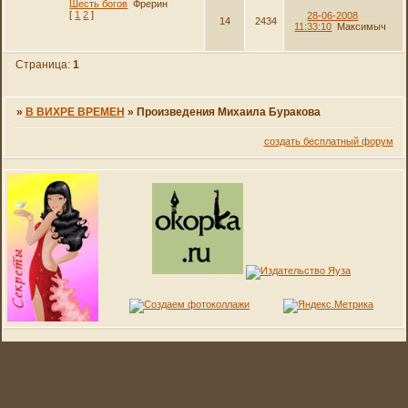
Шесть богов
Фрерин
[
1
2
]
28-06-2008
14
2434
11:33:10
Максимыч
Страница:
1
»
В ВИХРЕ ВРЕМЕН
»
Произведения Михаила Буракова
создать бесплатный форум