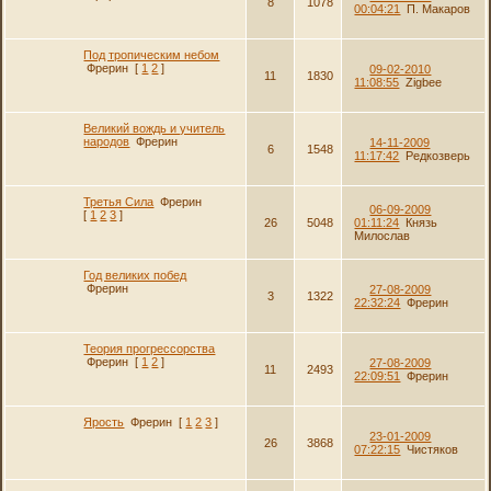
8
1078
00:04:21
П. Макаров
Под тропическим небом
Фрерин
[
1
2
]
09-02-2010
11
1830
11:08:55
Zigbee
Великий вождь и учитель
народов
Фрерин
14-11-2009
6
1548
11:17:42
Редкозверь
Третья Сила
Фрерин
06-09-2009
[
1
2
3
]
26
5048
01:11:24
Князь
Милослав
Год великих побед
Фрерин
27-08-2009
3
1322
22:32:24
Фрерин
Теория прогрессорства
Фрерин
[
1
2
]
27-08-2009
11
2493
22:09:51
Фрерин
Ярость
Фрерин
[
1
2
3
]
23-01-2009
26
3868
07:22:15
Чистяков