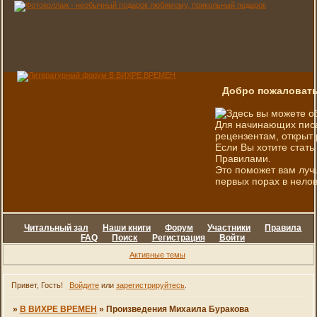
Добро пожаловать
Здесь вы можете о
Для начинающих писа
рецензентам, открыт 
Если Вы хотите стать
Правилами.
Это поможет вам луч
первых порах в нелов
Читальный зал
Наши книги
Форум
Участники
Правила
FAQ
Поиск
Регистрация
Войти
Активные темы
Привет, Гость!
Войдите
или
зарегистрируйтесь
.
»
В ВИХРЕ ВРЕМЕН
»
Произведения Михаила Буракова