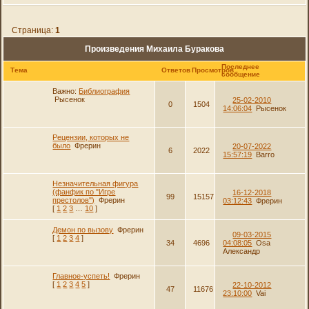
Страница:
1
Произведения Михаила Буракова
Последнее
Тема
Ответов
Просмотров
сообщение
Важно:
Библиография
Рысенок
25-02-2010
0
1504
14:06:04
Рысенок
Рецензии, которых не
было
Фрерин
20-07-2022
6
2022
15:57:19
Barro
Незначительная фигура
(фанфик по "Игре
16-12-2018
99
15157
престолов")
Фрерин
03:12:43
Фрерин
[
1
2
3
…
10
]
Демон по вызову
Фрерин
09-03-2015
[
1
2
3
4
]
34
4696
04:08:05
Osa
Александр
Главное-успеть!
Фрерин
[
1
2
3
4
5
]
22-10-2012
47
11676
23:10:00
Vai