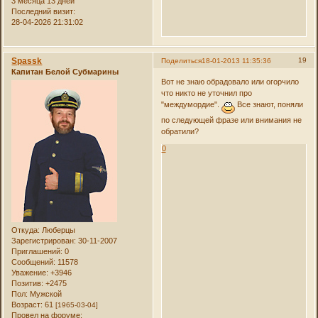
3 месяца 13 дней
Последний визит:
28-04-2026 21:31:02
Spassk
19
Поделиться
18-01-2013 11:35:36
Капитан Белой Субмарины
Вот не знаю обрадовало или огорчило
что никто не уточнил про
"междумордие".
Все знают, поняли
по следующей фразе или внимания не
обратили?
0
Откуда:
Люберцы
Зарегистрирован
: 30-11-2007
Приглашений:
0
Сообщений:
11578
Уважение:
+3946
Позитив:
+2475
Пол:
Мужской
Возраст:
61
[1965-03-04]
Провел на форуме: