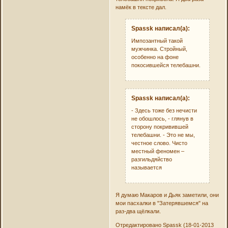
намёк в тексте дал.
Spassk написал(а):
Импозантный такой
мужчинка. Стройный,
особенно на фоне
покосившейся телебашни.
Spassk написал(а):
- Здесь тоже без нечисти
не обошлось, - глянув в
сторону покривившей
телебашни. - Это не мы,
честное слово. Чисто
местный феномен –
разгильдяйство
называется
Я думаю Макаров и Дьяк заметили, они
мои пасхалки в "Затерявшемся" на
раз-два щёлкали.
Отредактировано Spassk (18-01-2013