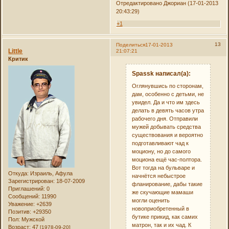
Отредактировано Джориан (17-01-2013
20:43:29)
+1
13
Поделиться
17-01-2013
Little
21:07:21
Критик
Spassk написал(а):
Оглянувшись по сторонам,
дам, особенно с детьми, не
увидел. Да и что им здесь
делать в девять часов утра
рабочего дня. Отправили
мужей добывать средства
существования и вероятно
подготавливают чад к
моциону, но до самого
моциона ещё час-полтора.
Вот тогда на бульваре и
Откуда:
Израиль, Афула
начнётся небыстрое
Зарегистрирован
: 18-07-2009
фланирование, дабы такие
Приглашений:
0
же скучающие мамаши
Сообщений:
11990
могли оценить
Уважение:
+2639
новоприобретенный в
Позитив:
+29350
бутике прикид, как самих
Пол:
Мужской
матрон, так и их чад. К
Возраст:
47
[1978-09-20]