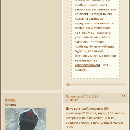
вообще-то местные с
такими как вы связываться
не любят. Сегодня ты его
ножом, а завтра он
вернулся и тебя мечем по
башке. Но и отморозков
хватает. А вот если кого
убить или изнасиловать
захочешь, то точно
прибьют. Ну, если убивать
будешь, то смысла
бояться у местных нет, они
не оживают, а с
изнасилование
М
– как
повезёт.
+1
14
Поделиться
17-01-2013
Моряк
22:09:42
Критик
Дело во второй половине 90х
происходит? Лэптоп, тауэр, USB порты,
которых нынче не может не быть,
средняя скорость по столице в жалкие
33кб.