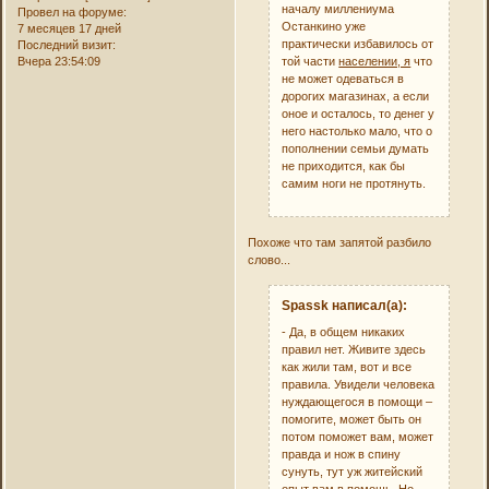
началу миллениума
Провел на форуме:
Останкино уже
7 месяцев 17 дней
практически избавилось от
Последний визит:
той части
населении, я
что
Вчера 23:54:09
не может одеваться в
дорогих магазинах, а если
оное и осталось, то денег у
него настолько мало, что о
пополнении семьи думать
не приходится, как бы
самим ноги не протянуть.
Похоже что там запятой разбило
слово...
Spassk написал(а):
- Да, в общем никаких
правил нет. Живите здесь
как жили там, вот и все
правила. Увидели человека
нуждающегося в помощи –
помогите, может быть он
потом поможет вам, может
правда и нож в спину
сунуть, тут уж житейский
опыт вам в помощь. Но