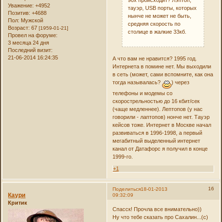
Уважение:
+4952
тауэр, USB порты, которых
Позитив:
+4688
нынче не может не быть,
Пол:
Мужской
средняя скорость по
Возраст:
67
[1959-01-21]
столице в жалкие 33кб.
Провел на форуме:
3 месяца 24 дня
Последний визит:
21-06-2014 16:24:35
А что вам не нравится? 1995 год.
Интернета в помине нет. Мы выходили
в сеть (может, сами вспомните, как она
тогда называлась?
) через
телефоны и модемы со
скорострельностью до 16 кбит/сек
(чаще медленнее). Лептопов (у нас
говорили - лаптопов) нонче нет. Тауэр
кейсов тоже. Интернет в Москве начал
развиваться в 1996-1998, а первый
мегабитный выделенный интернет
канал от Датафорс я получил в конце
1999-го.
+1
16
Поделиться
18-01-2013
Каури
09:32:09
Критик
Спасск! Прочла все внимательно))
Ну что тебе сказать про Сахалин...(с)