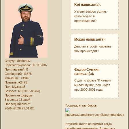
Kot написал(а):
У меня вопрос возник -
какой год-то в
произведении?
Моряк написал(а):
Дело во второй половине
90х происходит?
Откуда:
Люберцы
Зарегистрирован
: 30-11-2007
Приглашений:
0
Федор Сумкин
написал(а):
Сообщений:
11578
Уважение:
+3946
Судя по фразе "К началу
Позитив:
+2475
миллениума", речь идёт
Пол:
Мужской
про 2000-2001 года
Возраст:
61
[1965-03-04]
Провел на форуме:
3 месяца 13 дней
Последний визит:
Госрода, я вас боюсь!
28-04-2026 21:31:02
Неужели никто не помнит когда
телебашня покривела. Я два раза