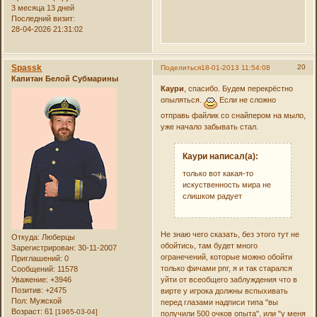
3 месяца 13 дней
Последний визит:
28-04-2026 21:31:02
Spassk
20
Поделиться
18-01-2013 11:54:08
Капитан Белой Субмарины
Каури
, спасибо. Будем перекрёстно
опыляться.
Если не сложно
отправь файлик со снайпером на мыло,
уже начало забывать стал.
Каури написал(а):
только вот какая-то
искуственность мира не
слишком радует
Не знаю чего сказать, без этого тут не
Откуда:
Люберцы
обойтись, там будет много
Зарегистрирован
: 30-11-2007
огранечений, которые можно обойти
Приглашений:
0
только фичами рпг, я и так старался
Сообщений:
11578
Уважение:
+3946
уйти от всеобщего заблуждения что в
Позитив:
+2475
вирте у игрока должны вспыхивать
Пол:
Мужской
перед глазами надписи типа "вы
Возраст:
61
[1965-03-04]
получили 500 очков опыта", или "у меня