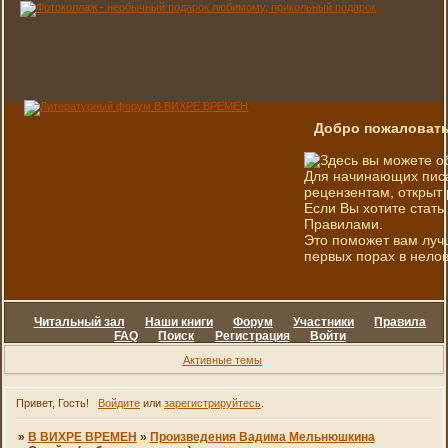
Добро пожаловать
Здесь вы можете о
Для начинающих писа
рецензентам, открыт 
Если Вы хотите стать
Правилами.
Это поможет вам луч
первых порах в нелов
Читальный зал
Наши книги
Форум
Участники
Правила
FAQ
Поиск
Регистрация
Войти
Активные темы
Привет, Гость!
Войдите
или
зарегистрируйтесь
.
»
В ВИХРЕ ВРЕМЕН
»
Произведения Вадима Мельнюшкина