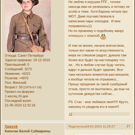
Не люблю я игрушки РПГ , точнее
никогда ими не увлекалась и потому не
особо в теме. Хотя Барона читала про
WOT. Даже поучавствовала в
написании пары эпизодов. И мне
понравилось)))
Но по прежнему к подобному жанру
отношусь с опаской
И тем не менее, начало впечатлило,
только вот какая-то искуственность
мира не слишком радует, думала там
Откуда:
Санкт-Петербург
Зарегистрирован
: 19-12-2010
более все будет пр-настоящему что
Приглашений:
0
ли... Но в любом случае буду читать,
Сообщений:
3273
вдруг и дальше будет здорово. Все-
Уважение:
+6221
таки несколько моментов рассмешили,
Позитив:
+4970
и вообще читала не отрываясь...
Пол:
Женский
Прошу прощения за такой сумбурный
Возраст:
50
[1976-07-24]
отзыв, просто не выспалась, да еще на
Провел на форуме:
суточном дежурстве сейчас...
1 месяц 24 дня
Последний визит:
PS. Стас - мое любимое имя!!!!!! Круто,
21-05-2023 12:32:18
наконец-то увидела его в книге!!!
+1
Spassk
17
Поделиться
18-01-2013 11:29:27
Капитан Белой Субмарины