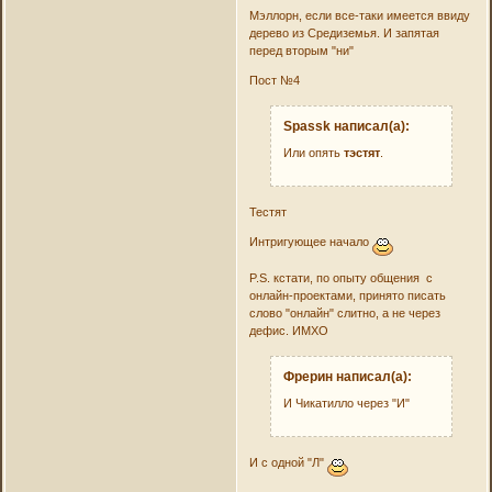
Мэллорн, если все-таки имеется ввиду
дерево из Средиземья. И запятая
перед вторым "ни"
Пост №4
Spassk написал(а):
Или опять
тэстят
.
Тестят
Интригующее начало
P.S. кстати, по опыту общения с
онлайн-проектами, принято писать
слово "онлайн" слитно, а не через
дефис. ИМХО
Фрерин написал(а):
И Чикатилло через "И"
И с одной "Л"