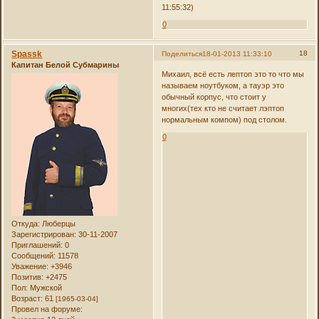
11:55:32)
0
Spassk
18
Поделиться
18-01-2013 11:33:10
Капитан Белой Субмарины
Михаил, всё есть лептоп это то что мы
называем ноутбуком, а тауэр это
обычный корпус, что стоит у
многих(тех кто не считает лэптоп
нормальным компом) под столом.
0
Откуда:
Люберцы
Зарегистрирован
: 30-11-2007
Приглашений:
0
Сообщений:
11578
Уважение:
+3946
Позитив:
+2475
Пол:
Мужской
Возраст:
61
[1965-03-04]
Провел на форуме: