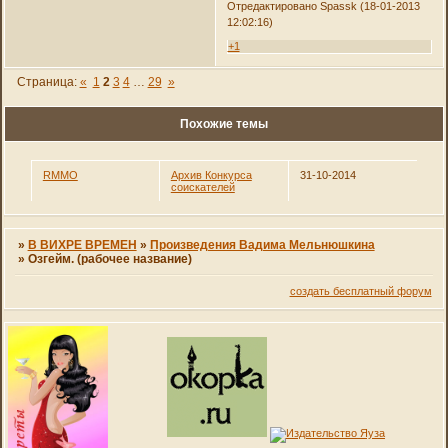
Отредактировано Spassk (18-01-2013
12:02:16)
+1
Страница:
«
1
2
3
4
…
29
»
Похожие темы
RMMO
Архив Конкурса
31-10-2014
соискателей
»
В ВИХРЕ ВРЕМЕН
»
Произведения Вадима Мельнюшкина
»
Озгейм. (рабочее название)
создать бесплатный форум