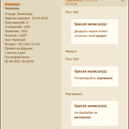
12
Поделиться
17-01-2013
Джориан
20:42:26
Читатель
Пост №2
Откуда:
Ленинград
Зарегистрирован
: 13-04-2010
Приглашений:
0
Spassk написал(а):
Сообщений:
1345
двадцать марок может
Уважение:
+918
Позитив:
+1937
оплатить свой
акаунт
Пол:
Мужской
Возраст:
43
[1982-10-05]
Провел на форуме:
Аккаунт
1 месяц 4 дня
Последний визит:
Пост №3
02-06-2017 20:18:00
Spassk написал(а):
Потренируйся,
научишся
.
Научишься
Spassk написал(а):
Ни баобабов ни
милорнов
,