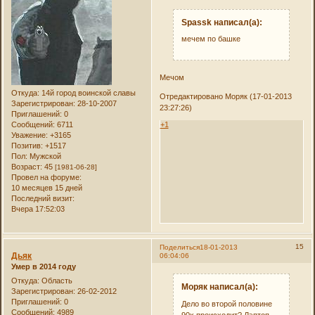
Spassk написал(а):
мечем по башке
Мечом
Откуда:
14й город воинской славы
Отредактировано Моряк (17-01-2013
Зарегистрирован
: 28-10-2007
23:27:26)
Приглашений:
0
+1
Сообщений:
6711
Уважение:
+3165
Позитив:
+1517
Пол:
Мужской
Возраст:
45
[1981-06-28]
Провел на форуме:
10 месяцев 15 дней
Последний визит:
Вчера 17:52:03
15
Поделиться
18-01-2013
Дьяк
06:04:06
Умер в 2014 году
Откуда:
Область
Моряк написал(а):
Зарегистрирован
: 26-02-2012
Приглашений:
0
Дело во второй половине
Сообщений:
4989
90х происходит? Лэптоп,