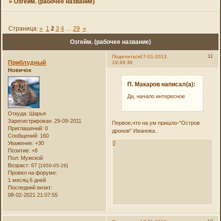
»
Озгейм. (рабочее название)
Страница:
«
1
2
3
4
…
29
»
Озгейм. (рабочее название)
11
Поделиться
17-01-2013
Приблудный
19:49:36
Новичок
П. Макаров написал(а):
Да, начало интересное
Откуда:
Шарья
Зарегистрирован
: 29-09-2011
Первое,что на ум пришло-"Остров
Приглашений:
0
дронов" Иванова..
Сообщений:
160
0
Уважение:
+30
Позитив:
+8
Пол:
Мужской
Возраст:
67
[1959-05-26]
Провел на форуме:
1 месяц 6 дней
Последний визит:
08-02-2021 21:07:55