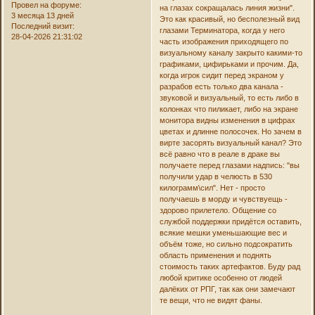
Провел на форуме:
на глазах сокращалась линия жизни".
3 месяца 13 дней
Это как красивый, но бесполезный вид
Последний визит:
глазами Терминатора, когда у него
28-04-2026 21:31:02
часть изображения приходящего по
визуальному каналу закрыто какими-то
графиками, цифирьками и прочим. Да,
когда игрок сидит перед экраном у
разрабов есть только два канала -
звуковой и визуальный, то есть либо в
колонках что пиликает, либо на экране
монитора видны изменения в цифрах
цветах и длинне полосочек. Но зачем в
вирте засорять визуальный канал? Это
всё равно что в реале в драке вы
получаете перед глазами надпись: "вы
получили удар в челюсть в 530
килограмм\сил". Нет - просто
получаешь в морду и чувствуещь -
здорово прилетело. Общение со
службой поддержки придётся оставить,
всякие мешки уменьшающие вес и
объём тоже, но сильно подсократить
область применения и поднять
стоимость таких артефактов. Буду рад
любой критике особенно от людей
далёких от РПГ, так как они замечают
те вещи, что не видят фаны.