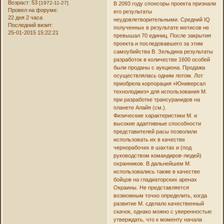
Возраст:
53
[1972-11-27]
В 2093 году спонсоры проекта признали
Провел на форуме:
его результаты
22 дня 2 часа
неудовлетворительными. Средний IQ
Последний визит:
полученных в результате метисов не
25-01-2015 15:22:21
превышал 70 единиц. После закрытия
проекта и последовавшего за этим
самоубийства В. Зельдина результаты
разработок в количестве 1600 особей
были проданы с аукциона. Продажа
осуществлялась одним лотом. Лот
приобрела корпорация «Юниверсал
технолоджиз» для использования М.
при разработке трансуранидов на
планете Алайя (см.).
Физические характеристики М. и
высокие адаптивные способности
представителей расы позволили
использовать их в качестве
чернорабочих в шахтах и (под
руководством командиров-людей)
охранников. В дальнейшем М.
использовались также в качестве
бойцов на гладиаторских аренах
Окраины. Не представляется
возможным точно определить, когда
развитие М. сделало качественный
скачок, однако можно с уверенностью
утверждать, что к моменту начала