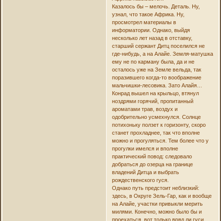
Казалось бы – мелочь. Деталь. Ну,
узнал, что такое Африка. Ну,
просмотрел материалы в
информатории. Однако, выйдя
несколько лет назад в отставку,
старший сержант Дитц поселился не
где-нибудь, а на Алайе. Земля-матушка
ему не по карману была, да и не
осталось уже на Земле вельда, так
поразившего когда-то воображение
мальчишки-лесовика. Зато Алайя…
Конрад вышел на крыльцо, втянул
ноздрями горячий, пропитанный
ароматами трав, воздух и
одобрительно усмехнулся. Солнце
потихоньку ползет к горизонту, скоро
станет прохладнее, так что вполне
можно и прогуляться. Тем более что у
прогулки имелся и вполне
практический повод: следовало
добраться до озерца на границе
владений Дитца и выбрать
рождественского гуся.
Однако путь предстоит неблизкий:
здесь, в Округе Зель-Гар, как и вообще
на Алайе, участки привыкли мерить
милями. Конечно, можно было бы и
проехаться, вот только вряд ли гуси