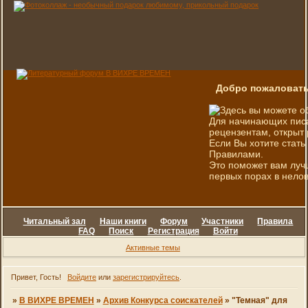
Добро пожаловать
Здесь вы можете о
Для начинающих писа
рецензентам, открыт 
Если Вы хотите стать
Правилами.
Это поможет вам луч
первых порах в нелов
Читальный зал
Наши книги
Форум
Участники
Правила
FAQ
Поиск
Регистрация
Войти
Активные темы
Привет, Гость!
Войдите
или
зарегистрируйтесь
.
»
В ВИХРЕ ВРЕМЕН
»
Архив Конкурса соискателей
»
"Темная" для