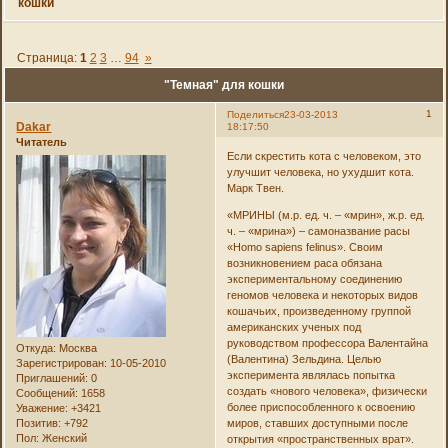
кошки
Страница:
1
2
3
…
94
»
"Темная" для кошки
1
Поделиться
23-03-2013
Dakar
18:17:50
Читатель
Если скрестить кота с человеком, это
улучшит человека, но ухудшит кота.
Марк Твен.
«МРИНЫ (м.р. ед. ч. – «мрин», ж.р. ед.
ч. – «мрина») – самоназвание расы
«Homo sapiens felinus». Своим
возникновением раса обязана
экспериментальному соединению
геномов человека и некоторых видов
кошачьих, произведенному группой
американских ученых под
руководством профессора Валентайна
Откуда:
Москва
(Валентина) Зельдина. Целью
Зарегистрирован
: 10-05-2010
эксперимента являлась попытка
Приглашений:
0
создать «нового человека», физически
Сообщений:
1658
более приспособленного к освоению
Уважение:
+3421
Позитив:
+792
миров, ставших доступными после
Пол:
Женский
открытия «пространственных врат».