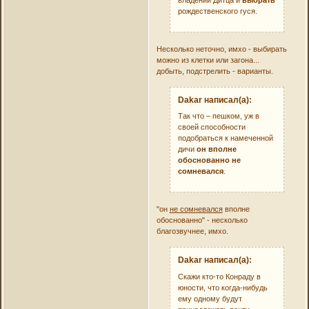
владений Дитца и
выбрать
рождественского гуся.
Несколько неточно, имхо - выбирать
можно из клетки или загона...
добыть, подстрелить - варианты.
Dakar написал(а):
Так что – пешком, уж в
своей способности
подобраться к намеченной
дичи
он вполне
обоснованно не
сомневался
.
"он
не сомневался
вполне
обоснованно" - несколько
благозвучнее, имхо.
Dakar написал(а):
Скажи кто-то Конраду в
юности, что когда-нибудь
ему одному будут