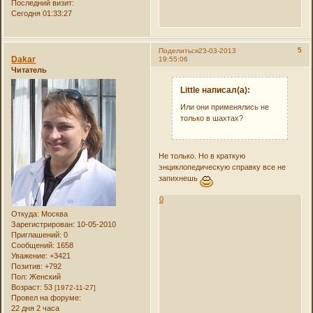
Последний визит:
Сегодня 01:33:27
5
Поделиться
23-03-2013
Dakar
19:55:06
Читатель
Little написал(а):
Или они применялись не
только в шахтах?
Не только. Но в краткую
энциклопедическую справку все не
запихнешь
0
Откуда:
Москва
Зарегистрирован
: 10-05-2010
Приглашений:
0
Сообщений:
1658
Уважение:
+3421
Позитив:
+792
Пол:
Женский
Возраст:
53
[1972-11-27]
Провел на форуме:
22 дня 2 часа