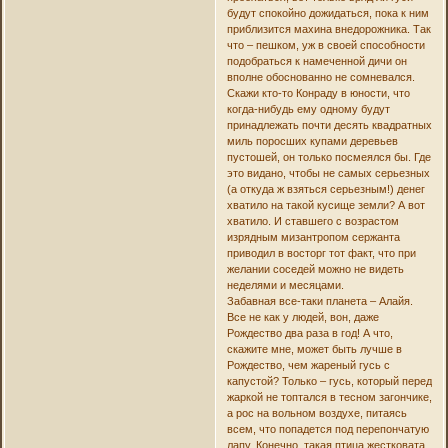
будут спокойно дожидаться, пока к ним
приблизится махина внедорожника. Так
что – пешком, уж в своей способности
подобраться к намеченной дичи он
вполне обоснованно не сомневался.
Скажи кто-то Конраду в юности, что
когда-нибудь ему одному будут
принадлежать почти десять квадратных
миль поросших купами деревьев
пустошей, он только посмеялся бы. Где
это видано, чтобы не самых серьезных
(а откуда ж взяться серьезным!) денег
хватило на такой кусище земли? А вот
хватило. И ставшего с возрастом
изрядным мизантропом сержанта
приводил в восторг тот факт, что при
желании соседей можно не видеть
неделями и месяцами.
Забавная все-таки планета – Алайя.
Все не как у людей, вон, даже
Рождество два раза в год! А что,
скажите мне, может быть лучше в
Рождество, чем жареный гусь с
капустой? Только – гусь, который перед
жаркой не топтался в тесном загончике,
а рос на вольном воздухе, питаясь
всем, что попадется под перепончатую
лапу. Конечно, такая птица жестковата,