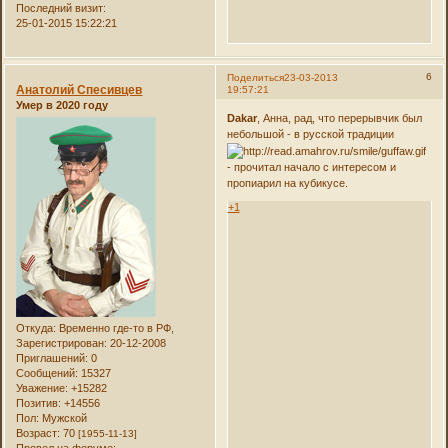
Последний визит:
25-01-2015 15:22:21
6
Поделиться
23-03-2013
Анатолий Спесивцев
19:57:21
Умер в 2020 году
Dakar
, Анна, рад, что перерывчик был
небольшой - в русской традиции
- прочитал начало с интересом и
пропиарил на кубикусе.
+1
Откуда:
Временно где-то в РФ,
Зарегистрирован
: 20-12-2008
Приглашений:
0
Сообщений:
15327
Уважение:
+15282
Позитив:
+14556
Пол:
Мужской
Возраст:
70
[1955-11-13]