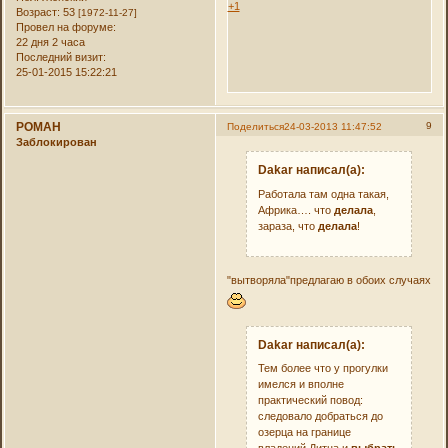
+1
Возраст:
53
[1972-11-27]
Провел на форуме:
22 дня 2 часа
Последний визит:
25-01-2015 15:22:21
РОMAH
9
Поделиться
24-03-2013 11:47:52
Заблокирован
Dakar написал(а):
Работала там одна такая,
Африка…. что
делала
,
зараза, что
делала
!
"вытворяла"предлагаю в обоих случаях
Dakar написал(а):
Тем более что у прогулки
имелся и вполне
практический повод:
следовало добраться до
озерца на границе