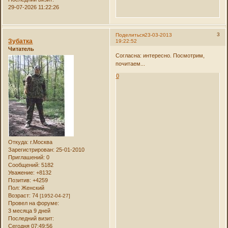
29-07-2026 11:22:26
3
Поделиться
23-03-2013
Зубатка
19:22:52
Читатель
Согласна: интересно. Посмотрим,
почитаем...
0
Откуда:
г.Москва
Зарегистрирован
: 25-01-2010
Приглашений:
0
Сообщений:
5182
Уважение:
+8132
Позитив:
+4259
Пол:
Женский
Возраст:
74
[1952-04-27]
Провел на форуме:
3 месяца 9 дней
Последний визит:
Сегодня 07:49:56