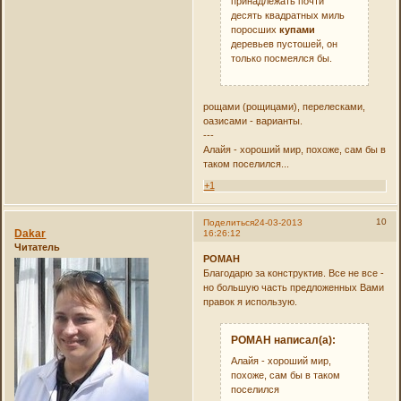
принадлежать почти
десять квадратных миль
поросших
купами
деревьев пустошей, он
только посмеялся бы.
рощами (рощицами), перелесками,
оазисами - варианты.
---
Алайя - хороший мир, похоже, сам бы в
таком поселился...
+1
10
Поделиться
24-03-2013
Dakar
16:26:12
Читатель
РОMAH
Благодарю за конструктив. Все не все -
но большую часть предложенных Вами
правок я использую.
РОMAH написал(а):
Алайя - хороший мир,
похоже, сам бы в таком
поселился