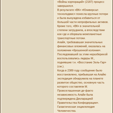
«Войны корпораций» (2187) процесс
завершился.
В результате «ВК» «Юниверсал
технолоджис» понесла крупные потери
и была вынуждена избавиться от
большей части непрофильных активов.
Кроме того, «ВК» в значительной
степени затруднила, а впоследствии
кое-где и оборвала межпланетные
транспортные потоки.
Алайя, требовавшая значительных
финансовых вложений, оказалась на
положении «брошенной колонии».
Последовавшей за этим неразберихой
воспользовались лидеры М.,
поднявшие т.н. «Восстание Зель-Гар»
(см.).
Когда в 2389 году сообщение было
восстановлено, прибывшая на Алайю
экспедиция обнаружила на планете
развитое общество, основную часть
которого составляли М.
Провозглашенная де-факто
независимость Алайи была
подтверждена Декларацией
Правительства Конфедерации».
Галактическая энциклопедия
Человечества.