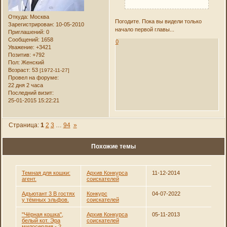
Откуда:
Москва
Погодите. Пока вы видели только
Зарегистрирован
: 10-05-2010
начало первой главы...
Приглашений:
0
Сообщений:
1658
0
Уважение:
+3421
Позитив:
+792
Пол:
Женский
Возраст:
53
[1972-11-27]
Провел на форуме:
22 дня 2 часа
Последний визит:
25-01-2015 15:22:21
Страница:
1
2
3
…
94
»
Похожие темы
Темная для кошки:
Архив Конкурса
11-12-2014
агент.
соискателей
Адъютант 3 В гостях
Конкурс
04-07-2022
у тёмных эльфов.
соискателей
"Чёрная кошка",
Архив Конкурса
05-11-2013
белый кот. Эра
соискателей
милосердия - 2