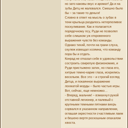
но зато каковы вкус и аромат! Да и на
зубы Дитц не жаловался. Смешно было
бы – за такие-то деньги!
Словно в ответ на мысль о зубах в
тени крыльца раздалось нетерпеливое
поскуливание. Как и полагается
порядочному псу, Руди не позволял
себе слишком уж откровенного
выражения чувств без команды.
Однако тихий, почти на грани слуха,
скулеж извещал хозяина, что команду
пора бы и отдать.
Конрад не отказал себе в удовольствии
состроить свирепую физиономию, и
Руди пристыжено затих, но глаза его,
хитрые темно-карие глаза, искрились
весельем. Все это – и строгий взгляд
Дитца, и покаянное выражение
лохматой морды – было частью игры.
Вот, сейчас, еще немножко…
- Вперед, мальчик! – взмахнул рукой
отставной легионер, и палевый с
крупными темными пятнами вихрь
сорвался в указанном направлении,
оглашая окрестности счастливым лаем
и бешено вертя роскошным опахалом
хвоста.