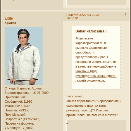
4
Поделиться
23-03-2013
Little
19:46:01
Критик
Dakar написал(а):
Физические
характеристики М. и
высокие адаптивные
способности
представителей расы
позволили использовать их
в качестве
чернорабочих в
шахтах и (под
руководством командиров-
людей) охранников.
Откуда:
Израиль, Афула
Зарегистрирован
: 18-07-2009
Глаз режет...
Приглашений:
0
Может переставить "чернорабочих и
Сообщений:
11990
охранников в шахтах (под
Уважение:
+2639
Позитив:
+29350
руководством....)"? Или они
Пол:
Мужской
применялись не только в шахтах?
Возраст:
47
[1978-09-20]
0
Провел на форуме:
7 месяцев 17 дней