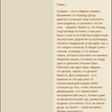
Глава 1.
Сержант – он и в Африке сержант.
Выражение это Конраду Дитцу
довелось услышать еще в бытность
свою рядовым, и случилось это лет
этак… неважно. Важно то, что Конрад
тогда вообще не понял, о чем речь.
Бурш и сам-то по себе был редкостным
захолустьем, родной же хутор Конрада
числился медвежьим углом даже там, а
это говорит о многом. В общем (смех –
смехом, а правда), в тот момент
парень, которого еще никто не называл
Зверюгой, решил, что имеется в виду
одна из девчонок тетушки Лоры.
Работала там одна такая, Африка….
что делала, зараза, что делала!
Кажется, Дитц покраснел – в те
времена он это еще умел. И
похохатывающий сержант Вебб
снизошел до того, чтобы объяснить
деревенщине, что термин имеет
географический смысл. А вовсе даже
не физиологический, как, должно быть
подумал этот пентюх. Есть на Земле –
да-да, на Земле! – такой континент,
Африка называется.