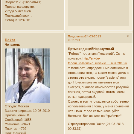
Возраст:
75
[1950-09-22]
Провел на форуме:
2 года 5 месяцев
Последний визит:
Сегодня 12:45:01
8
Поделиться
24-03-2013
Dakar
00:27:01
Читатель
ПрямоходящийНеразумный
"Felinus" по-латыни "кошачий". См., к
примеру,
http://en-de-
fr.com.ua/latinsko_russkiy … nus.20167/
У меня есть определенные сомнения в
отношении того, на каком месте должно
стоять это слово: после "sapiens" или
до. Но если мне не изменяет мой
склероз, сначала описывается родовой
признак, потом видовой, потом, если
есть, подвидовый.
Однако в том, что касается собственно
Откуда:
Москва
использования слова, у меня сомнений
Зарегистрирован
: 10-05-2010
нет. Пока. У вас есть? Обоснуйте.
Приглашений:
0
Вежливо. Без ссылок на "грибочки".
Сообщений:
1658
Отредактировано Dakar (24-03-2013
Уважение:
+3421
Позитив:
+792
00:33:31)
Пол:
Женский