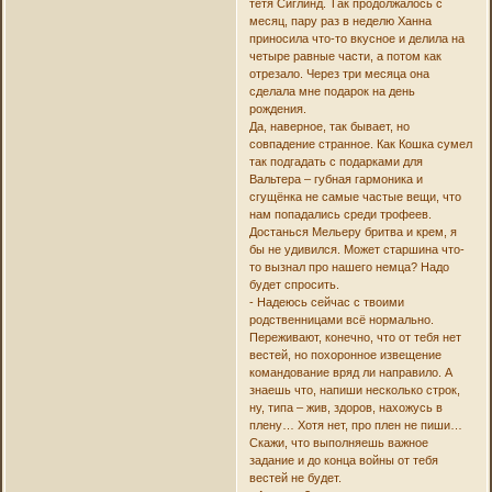
тётя Сиглинд. Так продолжалось с
месяц, пару раз в неделю Ханна
приносила что-то вкусное и делила на
четыре равные части, а потом как
отрезало. Через три месяца она
сделала мне подарок на день
рождения.
Да, наверное, так бывает, но
совпадение странное. Как Кошка сумел
так подгадать с подарками для
Вальтера – губная гармоника и
сгущёнка не самые частые вещи, что
нам попадались среди трофеев.
Достанься Мельеру бритва и крем, я
бы не удивился. Может старшина что-
то вызнал про нашего немца? Надо
будет спросить.
- Надеюсь сейчас с твоими
родственницами всё нормально.
Переживают, конечно, что от тебя нет
вестей, но похоронное извещение
командование вряд ли направило. А
знаешь что, напиши несколько строк,
ну, типа – жив, здоров, нахожусь в
плену… Хотя нет, про плен не пиши…
Скажи, что выполняешь важное
задание и до конца войны от тебя
вестей не будет.