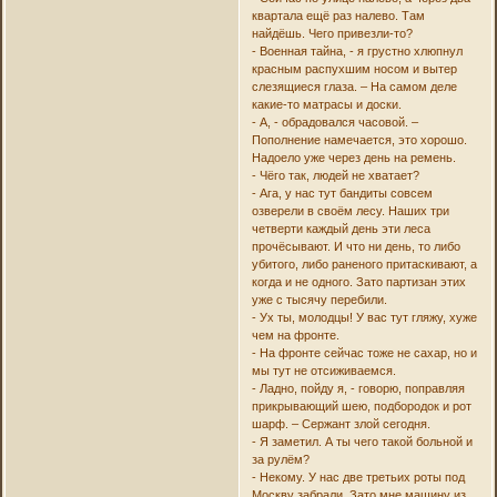
квартала ещё раз налево. Там
найдёшь. Чего привезли-то?
- Военная тайна, - я грустно хлюпнул
красным распухшим носом и вытер
слезящиеся глаза. – На самом деле
какие-то матрасы и доски.
- А, - обрадовался часовой. –
Пополнение намечается, это хорошо.
Надоело уже через день на ремень.
- Чёго так, людей не хватает?
- Ага, у нас тут бандиты совсем
озверели в своём лесу. Наших три
четверти каждый день эти леса
прочёсывают. И что ни день, то либо
убитого, либо раненого притаскивают, а
когда и не одного. Зато партизан этих
уже с тысячу перебили.
- Ух ты, молодцы! У вас тут гляжу, хуже
чем на фронте.
- На фронте сейчас тоже не сахар, но и
мы тут не отсиживаемся.
- Ладно, пойду я, - говорю, поправляя
прикрывающий шею, подбородок и рот
шарф. – Сержант злой сегодня.
- Я заметил. А ты чего такой больной и
за рулём?
- Некому. У нас две третьих роты под
Москву забрали. Зато мне машину из