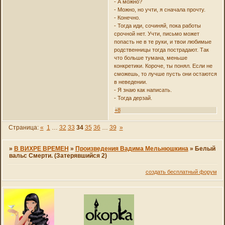
- А можно?
- Можно, но учти, я сначала прочту.
- Конечно.
- Тогда иди, сочиняй, пока работы
срочной нет. Учти, письмо может
попасть не в те руки, и твои любимые
родственницы тогда пострадают. Так
что больше тумана, меньше
конкретики. Короче, ты понял. Если не
сможешь, то лучше пусть они остаются
в неведении.
- Я знаю как написать.
- Тогда дерзай.
+8
Страница:
«
1
…
32
33
34
35
36
…
39
»
»
В ВИХРЕ ВРЕМЕН
»
Произведения Вадима Мельнюшкина
»
Белый
вальс Смерти. (Затерявшийся 2)
создать бесплатный форум