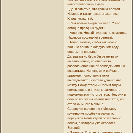
нового пополнения дали.
- Да, я заметил, что краска свежая.
Номера и тактические знаки тоже.
У, гад глазастый.
- Сам только вчера рисовал. У вас
сегодня праздник будет?
- Конечно, Новый год грех не отметить.
Надеюсь последний военный.
- Точно, желаю, чтобы как можно
больше ваших в следующем году
совсем не воевало.
Да, идеально было бы рвануть их
именно ночью, но опасность
разоблачения нашей закладки сильно
возрастала. Ничего, их и сейчас в
казармах полно, вон в окна
выглядывают. Всё-таки удачно, что
между Рождеством и Новым годом
немцы решили снизить активность,
подкормиться и отогреться. Нет, они и
сейчас по лесам нашим шарятся, но
стало их много меньше.
Свернул я налево, но к Мезьеру
конечно не пошёл – в одном из
переулков меня ждали розвальни с
сеном, в котором уже сховался
Евгений.
- Помчали, Степан, - скомандовал я