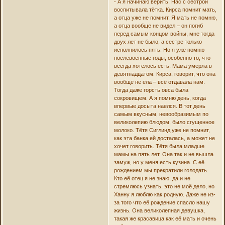
- А я начинаю верить. Нас с сестрой
воспитывала тётка. Кирса помнит мать,
а отца уже не помнит. Я мать не помню,
а отца вообще не видел – он погиб
перед самым концом войны, мне тогда
двух лет не было, а сестре только
исполнилось пять. Но я уже помню
послевоенные годы, особенно то, что
всегда хотелось есть. Мама умерла в
девятнадцатом. Кирса, говорит, что она
вообще не ела – всё отдавала нам.
Тогда даже горсть овса была
сокровищем. А я помню день, когда
впервые досыта наелся. В тот день
самым вкусным, невообразимым по
великолепию блюдом, было сгущенное
молоко. Тётя Сиглинд уже не помнит,
как эта банка ей досталась, а может не
хочет говорить. Тётя была младше
мамы на пять лет. Она так и не вышла
замуж, но у меня есть кузина. С её
рождением мы прекратили голодать.
Кто её отец я не знаю, да и не
стремлюсь узнать, это не моё дело, но
Ханну я люблю как родную. Даже не из-
за того что её рождение спасло нашу
жизнь. Она великолепная девушка,
такая же красавица как её мать и очень