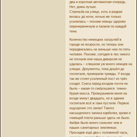
два и короткая автоматная очередь.
Нет, дома лучше.
Стрельба на улице, хоть и редкая
велась до ночи, ночью же только
усилилась – похоже немцы здорово
перенервничали и палили по каждой
тени.
Количество немецких патрулей в
городе не возросло, но теперь они
передвигались не меньше чем по пять
человек. Похоже, сегодня в лес никого
не погнали или наша диверсия не
удалась – слишком уж много немцев на
улицах. Документы, пока дошёл до
госпиталя, проверили трижды. У входа
так же стоял усиленный пост из трёх
солдат. Снега перед входом почти не
было – какая-то смёрзшаяся темно-
бурая масса. Промурыжили меня на
входе минут двадцать, но в здание
госпиталя всё ж таки пустили. Первое
ощущение это запах! Такого
насыщенного запаха карболки, крови и
гниющей плоти раньше здесь не было.
Амбре было много сильнее чем в
наших санитарных землянках.
Просидев ещё два с половиной часа,