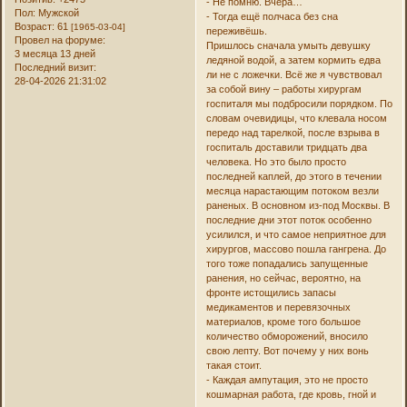
- Не помню. Вчера…
Пол:
Мужской
- Тогда ещё полчаса без сна
Возраст:
61
[1965-03-04]
переживёшь.
Провел на форуме:
Пришлось сначала умыть девушку
3 месяца 13 дней
ледяной водой, а затем кормить едва
Последний визит:
ли не с ложечки. Всё же я чувствовал
28-04-2026 21:31:02
за собой вину – работы хирургам
госпиталя мы подбросили порядком. По
словам очевидицы, что клевала носом
передо над тарелкой, после взрыва в
госпиталь доставили тридцать два
человека. Но это было просто
последней каплей, до этого в течении
месяца нарастающим потоком везли
раненых. В основном из-под Москвы. В
последние дни этот поток особенно
усилился, и что самое неприятное для
хирургов, массово пошла гангрена. До
того тоже попадались запущенные
ранения, но сейчас, вероятно, на
фронте истощились запасы
медикаментов и перевязочных
материалов, кроме того большое
количество обморожений, вносило
свою лепту. Вот почему у них вонь
такая стоит.
- Каждая ампутация, это не просто
кошмарная работа, где кровь, гной и