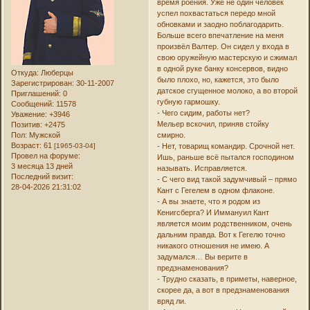
время роения. Уже не один человек
успел похвастаться передо мной
обновками и заодно поблагодарить.
Больше всего впечатление на меня
произвёл Валтер. Он сидел у входа в
свою оружейную мастерскую и сжимал
в одной руке банку консервов, видно
Откуда:
Люберцы
было плохо, но, кажется, это было
Зарегистрирован
: 30-11-2007
датское сгущенное молоко, а во второй
Приглашений:
0
губную гармошку.
Сообщений:
11578
- Чего сидим, работы нет?
Уважение:
+3946
Мельер вскочил, приняв стойку
Позитив:
+2475
смирно.
Пол:
Мужской
Возраст:
61
- Нет, товарищ командир. Срочной нет.
[1965-03-04]
Провел на форуме:
Ишь, раньше всё пытался господином
3 месяца 13 дней
называть. Исправляется.
Последний визит:
- С чего вид такой задумчивый – прямо
28-04-2026 21:31:02
Кант с Гегелем в одном флаконе.
- А вы знаете, что я родом из
Кенигсберга? И Иммануил Кант
является моим родственником, очень
дальним правда. Вот к Гегелю точно
никакого отношения не имею. А
задумался… Вы верите в
предзнаменования?
- Трудно сказать, в приметы, наверное,
скорее да, а вот в предзнаменования
вряд ли.