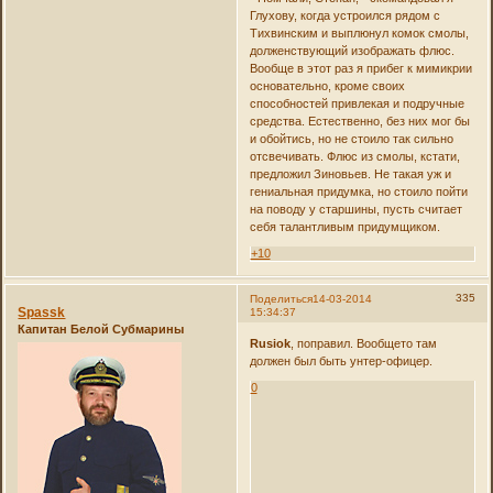
Глухову, когда устроился рядом с
Тихвинским и выплюнул комок смолы,
долженствующий изображать флюс.
Вообще в этот раз я прибег к мимикрии
основательно, кроме своих
способностей привлекая и подручные
средства. Естественно, без них мог бы
и обойтись, но не стоило так сильно
отсвечивать. Флюс из смолы, кстати,
предложил Зиновьев. Не такая уж и
гениальная придумка, но стоило пойти
на поводу у старшины, пусть считает
себя талантливым придумщиком.
+10
335
Поделиться
14-03-2014
Spassk
15:34:37
Капитан Белой Субмарины
Rusiok
, поправил. Вообщето там
должен был быть унтер-офицер.
0