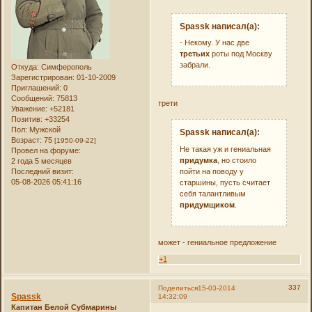
Spassk написал(а):
- Некому. У нас две
третьих
роты под Москву
забрали.
Откуда:
Симферополь
Зарегистрирован
: 01-10-2009
Приглашений:
0
Сообщений:
75813
трети
Уважение:
+52181
Позитив:
+33254
Пол:
Мужской
Spassk написал(а):
Возраст:
75
[1950-09-22]
Не такая уж и гениальная
Провел на форуме:
придумка
, но стоило
2 года 5 месяцев
пойти на поводу у
Последний визит:
05-08-2026 05:41:16
старшины, пусть считает
себя талантливым
придумщиком
.
может - гениальное предложение
+1
337
Поделиться
15-03-2014
Spassk
14:32:09
Капитан Белой Субмарины