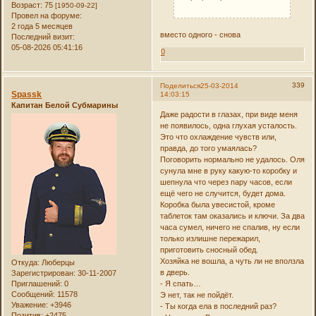
Возраст:
75
[1950-09-22]
Провел на форуме:
2 года 5 месяцев
вместо одного - снова
Последний визит:
05-08-2026 05:41:16
0
339
Поделиться
25-03-2014
Spassk
14:03:15
Капитан Белой Субмарины
Даже радости в глазах, при виде меня
не появилось, одна глухая усталость.
Это что охлаждение чувств или,
правда, до того умаялась?
Поговорить нормально не удалось. Оля
сунула мне в руку какую-то коробку и
шепнула что через пару часов, если
ещё чего не случится, будет дома.
Коробка была увесистой, кроме
таблеток там оказались и ключи. За два
часа сумел, ничего не спалив, ну если
только излишне пережарил,
приготовить сносный обед.
Хозяйка не вошла, а чуть ли не вползла
Откуда:
Люберцы
в дверь.
Зарегистрирован
: 30-11-2007
Приглашений:
0
- Я спать…
Сообщений:
11578
Э нет, так не пойдёт.
Уважение:
+3946
- Ты когда ела в последний раз?
Позитив:
+2475