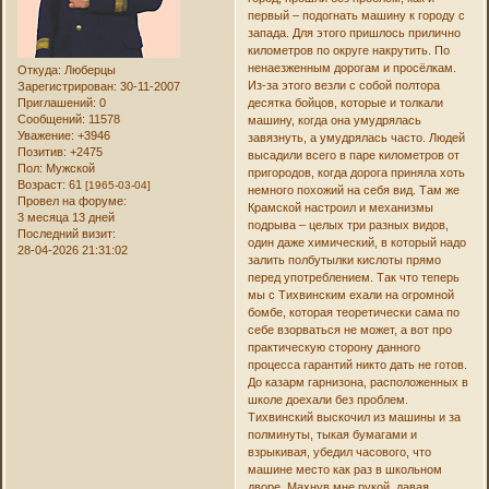
первый – подогнать машину к городу с
запада. Для этого пришлось прилично
километров по округе накрутить. По
ненаезженным дорогам и просёлкам.
Откуда:
Люберцы
Из-за этого везли с собой полтора
Зарегистрирован
: 30-11-2007
Приглашений:
0
десятка бойцов, которые и толкали
Сообщений:
11578
машину, когда она умудрялась
Уважение:
+3946
завязнуть, а умудрялась часто. Людей
Позитив:
+2475
высадили всего в паре километров от
Пол:
Мужской
пригородов, когда дорога приняла хоть
Возраст:
61
[1965-03-04]
немного похожий на себя вид. Там же
Провел на форуме:
Крамской настроил и механизмы
3 месяца 13 дней
подрыва – целых три разных видов,
Последний визит:
один даже химический, в который надо
28-04-2026 21:31:02
залить полбутылки кислоты прямо
перед употреблением. Так что теперь
мы с Тихвинским ехали на огромной
бомбе, которая теоретически сама по
себе взорваться не может, а вот про
практическую сторону данного
процесса гарантий никто дать не готов.
До казарм гарнизона, расположенных в
школе доехали без проблем.
Тихвинский выскочил из машины и за
полминуты, тыкая бумагами и
взрыкивая, убедил часового, что
машине место как раз в школьном
дворе. Махнув мне рукой, давая