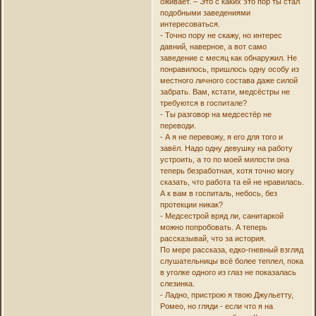
оживает. – Это с каких это пор ты стал
подобными заведениями
интересоваться.
- Точно пору не скажу, но интерес
давний, наверное, а вот само
заведение с месяц как обнаружил. Не
понравилось, пришлось одну особу из
местного личного состава даже силой
забрать. Вам, кстати, медсёстры не
требуются в госпитале?
- Ты разговор на медсестёр не
переводи.
- А я не перевожу, я его для того и
завёл. Надо одну девушку на работу
устроить, а то по моей милости она
теперь безработная, хотя точно могу
сказать, что работа та ей не нравилась.
А к вам в госпиталь, небось, без
протекции никак?
- Медсестрой вряд ли, санитаркой
можно попробовать. А теперь
рассказывай, что за история.
По мере рассказа, едко-гневный взгляд
слушательницы всё более теплел, пока
в уголке одного из глаз не показалась
слезинка.
- Ладно, пристрою я твою Джульетту,
Ромео, но гляди - если что я на