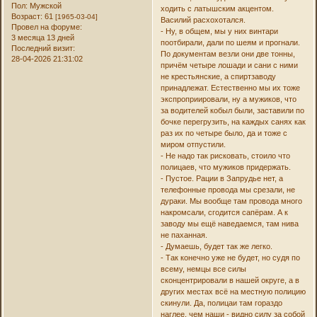
Пол:
Мужской
ходить с латышским акцентом.
Возраст:
61
[1965-03-04]
Василий расхохотался.
Провел на форуме:
- Ну, в общем, мы у них винтари
3 месяца 13 дней
поотбирали, дали по шеям и прогнали.
Последний визит:
По документам везли они две тонны,
28-04-2026 21:31:02
причём четыре лошади и сани с ними
не крестьянские, а спиртзаводу
принадлежат. Естественно мы их тоже
экспроприировали, ну а мужиков, что
за водителей кобыл были, заставили по
бочке перегрузить, на каждых санях как
раз их по четыре было, да и тоже с
миром отпустили.
- Не надо так рисковать, стоило что
полицаев, что мужиков придержать.
- Пустое. Рации в Запрудье нет, а
телефонные провода мы срезали, не
дураки. Мы вообще там провода много
накромсали, сгодится сапёрам. А к
заводу мы ещё наведаемся, там нива
не паханная.
- Думаешь, будет так же легко.
- Так конечно уже не будет, но судя по
всему, немцы все силы
сконцентрировали в нашей округе, а в
других местах всё на местную полицию
скинули. Да, полицаи там гораздо
наглее, чем наши - видно силу за собой