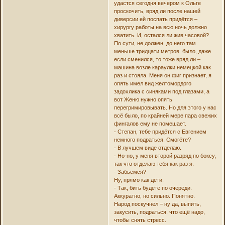
удастся сегодня вечером к Ольге
проскочить, вряд ли после нашей
диверсии ей поспать придётся –
хирургу работы на всю ночь должно
хватить. И, остался ли жив часовой?
По сути, не должен, до него там
меньше тридцати метров было, даже
если сменился, то тоже вряд ли –
машина возле караулки немецкой как
раз и стояла. Меня он фиг признает, я
опять имел вид желтомордого
задохлика с синяками под глазами, а
вот Женю нужно опять
перегримировывать. Но для этого у нас
всё было, по крайней мере пара свежих
фингалов ему не помешает.
- Степан, тебе придётся с Евгением
немного подраться. Смогёте?
- В лучшем виде отделаю.
- Но-но, у меня второй разряд по боксу,
так что отделаю тебя как раз я.
- Забьёмся?
Ну, прямо как дети.
- Так, бить будете по очереди.
Аккуратно, но сильно. Понятно.
Народ поскучнел – ну да, выпить,
закусить, подраться, что ещё надо,
чтобы снять стресс.