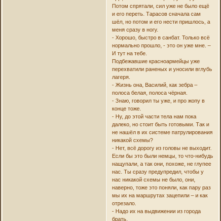
Потом спрятали, сил уже не было ещё
и его переть. Тарасов сначала сам
шёл, но потом и его нести пришлось, а
меня сразу в ногу.
- Хорошо, быстро в санбат. Только всё
нормально прошло, - это он уже мне. –
И тут на тебе.
Подбежавшие красноармейцы уже
перехватили раненых и уносили вглубь
лагеря.
- Жизнь она, Василий, как зебра –
полоса белая, полоса чёрная.
- Знаю, говорил ты уже, и про жопу в
конце тоже.
- Ну, до этой части тела нам пока
далеко, но стоит быть готовыми. Так и
не нашёл в их системе патрулирования
никакой схемы?
- Нет, всё дорогу из головы не выходит.
Если бы это были немцы, то что-нибудь
нащупали, а так они, похоже, не глупее
нас. Ты сразу предупредил, чтобы у
нас никакой схемы не было, они,
наверно, тоже это поняли, как пару раз
мы их на маршрутах зацепили – и как
отрезало.
- Надо их на выдвижении из города
брать.