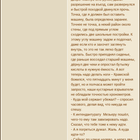
разрешение на въезд, сам развернулся
и быстрой походкой двинулся прочь.
Точка, где я должен был оставить
машину, была определена заранее.
Точнее не точка, а некий район около
стены, где под прямым углом
сходились две школьные постройки. К
этому углу машину задом и подогнал,
даже если кто и захочет заглянуть
внутрь, то это не так легко будет
сделать. Быстро приподнял сиденье,
где раньше восседал старший машины,
дёрнул две чеки и опростал бутылку
кислоты в нужную ёмкость. А вот
теперь надо делать ноги – Крамской
божился, что пятнадцать минут у меня
будет, но и полчаса может пройти
запросто, наши кустарные взрыватели
не обладали точностью хронометров.
- Куда мой сержант убежал? – спросил
часового, делая вид, что никуда не
спешу.
- К интендантурату Мезьеру пошёл,
чего-то ему там завизировать надо.
Сказал, что тебе тоже к нему идти.
- А я погреться думал. Жаль. А куда
идти-то?
- Сейчас по улице налево, а через два