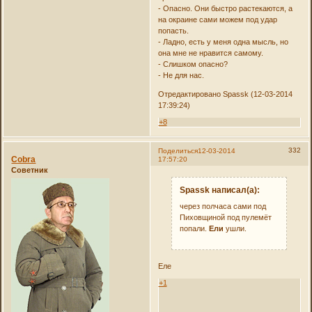
- Опасно. Они быстро растекаются, а
на окраине сами можем под удар
попасть.
- Ладно, есть у меня одна мысль, но
она мне не нравится самому.
- Слишком опасно?
- Не для нас.
Отредактировано Spassk (12-03-2014
17:39:24)
+8
332
Поделиться
12-03-2014
Cobra
17:57:20
Советник
Spassk написал(а):
через полчаса сами под
Пиховщиной под пулемёт
попали.
Ели
ушли.
Еле
+1