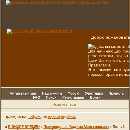
Добро пожаловать
Здесь вы можете о
Для начинающих писа
рецензентам, открыт 
Если Вы хотите стать
Правилами.
Это поможет вам луч
первых порах в нелов
Читальный зал
Наши книги
Форум
Участники
Правила
FAQ
Поиск
Регистрация
Войти
Активные темы
Привет, Гость!
Войдите
или
зарегистрируйтесь
.
»
В ВИХРЕ ВРЕМЕН
»
Произведения Вадима Мельнюшкина
»
Белый