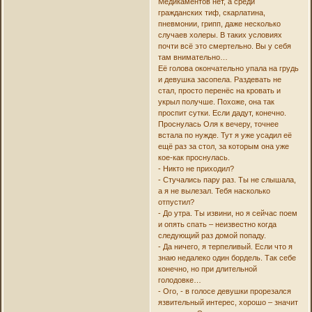
Медикаментов нет, а среди
гражданских тиф, скарлатина,
пневмонии, грипп, даже несколько
случаев холеры. В таких условиях
почти всё это смертельно. Вы у себя
там внимательно…
Её голова окончательно упала на грудь
и девушка засопела. Раздевать не
стал, просто перенёс на кровать и
укрыл получше. Похоже, она так
проспит сутки. Если дадут, конечно.
Проснулась Оля к вечеру, точнее
встала по нужде. Тут я уже усадил её
ещё раз за стол, за которым она уже
кое-как проснулась.
- Никто не приходил?
- Стучались пару раз. Ты не слышала,
а я не вылезал. Тебя насколько
отпустил?
- До утра. Ты извини, но я сейчас поем
и опять спать – неизвестно когда
следующий раз домой попаду.
- Да ничего, я терпеливый. Если что я
знаю недалеко один бордель. Так себе
конечно, но при длительной
голодовке…
- Ого, - в голосе девушки прорезался
язвительный интерес, хорошо – значит