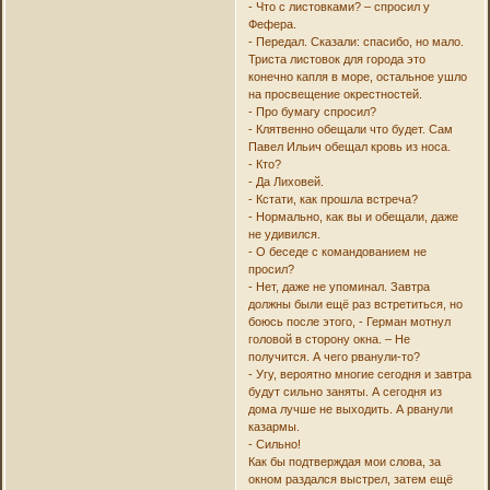
- Что с листовками? – спросил у
Фефера.
- Передал. Сказали: спасибо, но мало.
Триста листовок для города это
конечно капля в море, остальное ушло
на просвещение окрестностей.
- Про бумагу спросил?
- Клятвенно обещали что будет. Сам
Павел Ильич обещал кровь из носа.
- Кто?
- Да Лиховей.
- Кстати, как прошла встреча?
- Нормально, как вы и обещали, даже
не удивился.
- О беседе с командованием не
просил?
- Нет, даже не упоминал. Завтра
должны были ещё раз встретиться, но
боюсь после этого, - Герман мотнул
головой в сторону окна. – Не
получится. А чего рванули-то?
- Угу, вероятно многие сегодня и завтра
будут сильно заняты. А сегодня из
дома лучше не выходить. А рванули
казармы.
- Сильно!
Как бы подтверждая мои слова, за
окном раздался выстрел, затем ещё