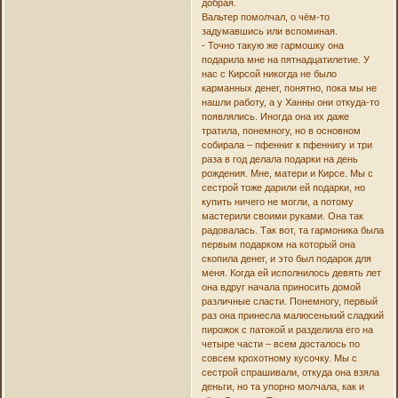
добрая.
Вальтер помолчал, о чём-то
задумавшись или вспоминая.
- Точно такую же гармошку она
подарила мне на пятнадцатилетие. У
нас с Кирсой никогда не было
карманных денег, понятно, пока мы не
нашли работу, а у Ханны они откуда-то
появлялись. Иногда она их даже
тратила, понемногу, но в основном
собирала – пфенниг к пфеннигу и три
раза в год делала подарки на день
рождения. Мне, матери и Кирсе. Мы с
сестрой тоже дарили ей подарки, но
купить ничего не могли, а потому
мастерили своими руками. Она так
радовалась. Так вот, та гармоника была
первым подарком на который она
скопила денег, и это был подарок для
меня. Когда ей исполнилось девять лет
она вдруг начала приносить домой
различные сласти. Понемногу, первый
раз она принесла малюсенький сладкий
пирожок с патокой и разделила его на
четыре части – всем досталось по
совсем крохотному кусочку. Мы с
сестрой спрашивали, откуда она взяла
деньги, но та упорно молчала, как и