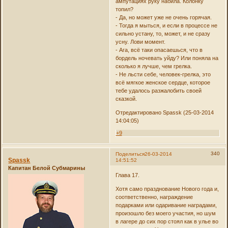
ампутациях руку набила. Колонку
топил?
- Да, но может уже не очень горячая.
- Тогда я мыться, и если в процессе не
сильно устану, то, может, и не сразу
усну. Лови момент.
- Ага, всё таки опасаешься, что в
бордель ночевать уйду? Или поняла на
сколько я лучше, чем грелка.
- Не льсти себе, человек-грелка, это
всё мягкое женское сердце, которое
тебе удалось разжалобить своей
сказкой.
Отредактировано Spassk (25-03-2014
14:04:05)
+9
340
Поделиться
26-03-2014
Spassk
14:51:52
Капитан Белой Субмарины
Глава 17.
Хотя само празднование Нового года и,
соответственно, награждение
подарками или одаривание наградами,
произошло без моего участия, но шум
в лагере до сих пор стоял как в улье во