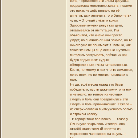
вонь, - произнося эти слова девушка
продолжала монотонно жевать, похоже
это никак не действовало на её
аппетит, да и аппетита того было чуть-
чуть. – Это ещё слёзы и крики.
Здоровые мужики ревут как дети,
отказываясь от ампутаций. Им
объясняют, что иначе они просто
умрут, но сначала сгниют заживо, но те
ничего уже не понимают. Я помню, как
такие же немцы ещё осенью шутили и
пытались заигрывать, сейчас их как
будто подменили: худые,
обмороженные, глаза затравленные.
Костя, по-моему в них что-то ломается,
не во всех, но во многих попавших к
нам.
Ну да, ещё месяц назад это были
победители, пусть даже кому-то из них
и не везло, но теперь из несущих
смерть и боль они превратились эти
смерть и боль принимающих. Тяжело –
из сверхчеловека в измученного болью
и страхом калеку.
- В городе тоже всё плохо… - глаза у
Ольги уже закрылись и теперь она
отхлёбывала теплый напиток из
морковного чая скорее на ощупь. –