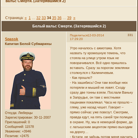
вальс Смерти. (Затерявшийся 2)
Страница:
«
1
…
32
33
34
35
36
…
39
»
Белый вальс Смерти. (Затерявшийся 2)
331
Поделиться
12-03-2014
Spassk
17:29:20
Капитан Белой Субмарины
Утро началось с ажиотажа. Хотя
назвать ту кромешную темень, что
стояла на улице утром язык не
поворачивался. Всё одно пришлось
вставать. Сразу за порогом землянки
столкнулся с Калиничевым.
- Как прошло?
- На зашибись! Они там вообще нюх
потеряли и мышей не ловят. Сходу
сразу две тонны взяли. Послали Ваньку
в Запрудье, он там с местными
пацанами покалякал. Часа не прошло –
гляжу, уже назад чешет. Говорит –
прямо сейчас уже повезут. Смотрим,
Откуда:
Люберцы
правда едут, на пять саней три полицая
Зарегистрирован
: 30-11-2007
Приглашений:
0
в охране. Ну, мы в немецкой форме, да
Сообщений:
11578
с латышским акцентом прямо выходим
Уважение:
+3946
на дорогу…
Позитив:
+2475
- Кстати, не забудь потом меня научить