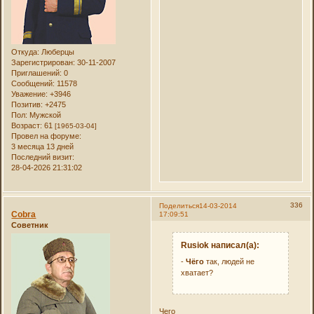
Откуда:
Люберцы
Зарегистрирован
: 30-11-2007
Приглашений:
0
Сообщений:
11578
Уважение:
+3946
Позитив:
+2475
Пол:
Мужской
Возраст:
61
[1965-03-04]
Провел на форуме:
3 месяца 13 дней
Последний визит:
28-04-2026 21:31:02
336
Поделиться
14-03-2014
Cobra
17:09:51
Советник
Rusiok написал(а):
-
Чёго
так, людей не
хватает?
Чего