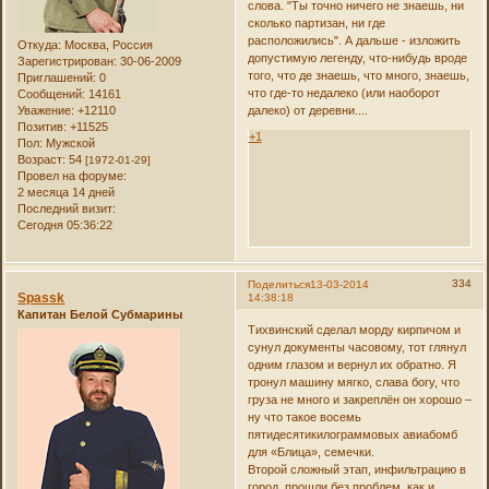
слова. "Ты точно ничего не знаешь, ни
сколько партизан, ни где
расположились". А дальше - изложить
Откуда:
Москва, Россия
допустимую легенду, что-нибудь вроде
Зарегистрирован
: 30-06-2009
того, что де знаешь, что много, знаешь,
Приглашений:
0
что где-то недалеко (или наоборот
Сообщений:
14161
далеко) от деревни....
Уважение:
+12110
Позитив:
+11525
+1
Пол:
Мужской
Возраст:
54
[1972-01-29]
Провел на форуме:
2 месяца 14 дней
Последний визит:
Сегодня 05:36:22
334
Поделиться
13-03-2014
Spassk
14:38:18
Капитан Белой Субмарины
Тихвинский сделал морду кирпичом и
сунул документы часовому, тот глянул
одним глазом и вернул их обратно. Я
тронул машину мягко, слава богу, что
груза не много и закреплён он хорошо –
ну что такое восемь
пятидесятикилограммовых авиабомб
для «Блица», семечки.
Второй сложный этап, инфильтрацию в
город, прошли без проблем, как и