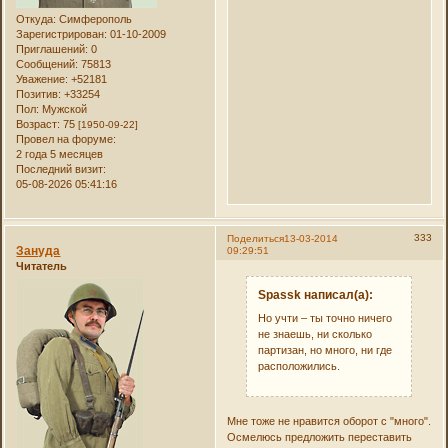
Откуда:
Симферополь
Зарегистрирован
: 01-10-2009
Приглашений:
0
Сообщений:
75813
Уважение:
+52181
Позитив:
+33254
Пол:
Мужской
Возраст:
75
[1950-09-22]
Провел на форуме:
2 года 5 месяцев
Последний визит:
05-08-2026 05:41:16
333
Поделиться
13-03-2014
Зануда
09:29:51
Читатель
Spassk написал(а):
Но учти – ты точно ничего
не знаешь, ни сколько
партизан, но много, ни где
расположились.
Мне тоже не нравится оборот с "много".
Осмелюсь предложить переставить