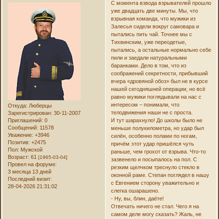
С момента взвода взрывателей прошло
уже двадцать две минуты. Мы, что
взрывная команда, что мужики из
Залесья сидели вокруг самовара и
пытались пить чай. Точнее мы с
Тихвинским, уже переодетые,
пытались, а остальные нормально себе
пили и заедали натуральными
баранками. Дело в том, что из
соображений секретности, прибывший
вчера «дровяной обоз» был не в курсе
нашей сегодняшней операции, но всё
равно мужики поглядывали на нас с
интересом – понимали, что
Откуда:
Люберцы
телодвижения наши не с проста.
Зарегистрирован
: 30-11-2007
Приглашений:
0
И тут шарахнуло! До школы было не
Сообщений:
11578
меньше полукилометра, но удар был
Уважение:
+3946
силён, особенно полами по ногам,
Позитив:
+2475
причём этот удар пришёлся чуть
Пол:
Мужской
раньше, чем грохот от взрыва. Что-то
Возраст:
61
[1965-03-04]
зазвенело и посыпалось на пол. С
Провел на форуме:
резким щелчком треснуло стекло в
3 месяца 13 дней
оконной раме. Степан поглядел в нашу
Последний визит:
с Евгением сторону уважительно и
28-04-2026 21:31:02
слегка ошарашено.
- Ну, вы, блин, даёте!
Отвечать ничего не стал. Чего я на
самом деле могу сказать? Жаль, не