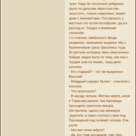
чуют. Надо бы несколько рейдовых
групп по дальним окрестностям
запустить, только серьёзных, может
даже с миномётами. Поспрошать у
местных кто особо безобразит, да и в
расход их. Заодно и внимание
отвлечём.
Со стороны замёрзшего брода
раздались тревожные выкрики. Мы с
Калиничевым сразу бросились туда.
Встретили четверых явно измученных
бойцов, видно было по тому, как они с
трудом шли на лыжах, таща двое
носилок.
- Кто старший? – тут же выкрикнул
Василий.
- Младший сержант Кулик! – ответили с
носилок.
- Что произошло?
- В засаду попали. Метлин мёртв, меня
и Тарасова ранило. Как Каповищи
проходили заметили немцев,
обстреляли, одного как минимум
зацепили, а через полчаса сами под
Пиховщиной под пулемёт попали. Ели
ушли.
- Метлин точно мёртв?
- Да, его тоже вытащили, уже труп.